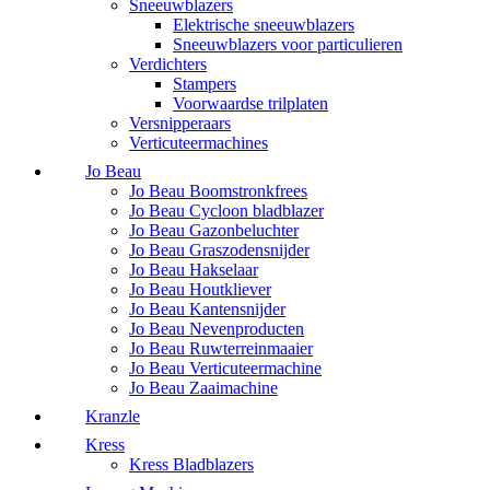
Sneeuwblazers
Elektrische sneeuwblazers
Sneeuwblazers voor particulieren
Verdichters
Stampers
Voorwaardse trilplaten
Versnipperaars
Verticuteermachines
Jo Beau
Jo Beau Boomstronkfrees
Jo Beau Cycloon bladblazer
Jo Beau Gazonbeluchter
Jo Beau Graszodensnijder
Jo Beau Hakselaar
Jo Beau Houtkliever
Jo Beau Kantensnijder
Jo Beau Nevenproducten
Jo Beau Ruwterreinmaaier
Jo Beau Verticuteermachine
Jo Beau Zaaimachine
Kranzle
Kress
Kress Bladblazers