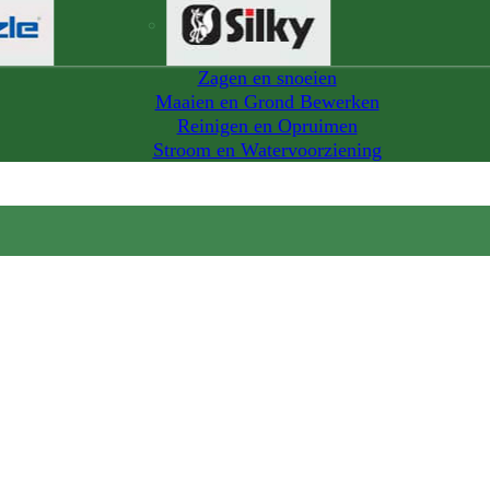
Zagen en snoeien
Maaien en Grond Bewerken
Reinigen en Opruimen
Stroom en Watervoorziening