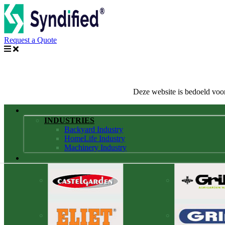
Request a Quote
Deze website is bedoeld voor
INDUSTRIES
Backyard Industry
HomeLife Industry
Machinery Industry