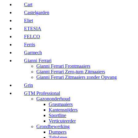
Cart
Castelgarden
Eliet
ETESIA
FELCO
Ferris
Garmech
Gianni Ferrari
Gianni Ferrari Frontmaaiers
Gianni Ferrari Zero-turn Zitmaaiers
Gianni Ferrari Zitmaaiers zonder Opvang
Grin
GTM Professional
Gazononderhoud
Grasmaaiers
Kantensnijders
Sportline
Verticuteerder
Grondbewerking
Dumpers
Trilplaten