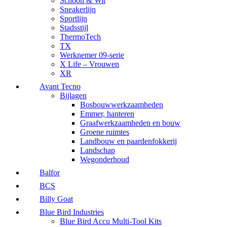
Schoon & Wit
Sneakerlijn
Sportlijn
Stadsstijl
ThermoTech
TX
Werknemer 09-serie
X Life – Vrouwen
XR
Avant Tecno
Bijlagen
Bosbouwwerkzaamheden
Emmer, hanteren
Graafwerkzaamheden en bouw
Groene ruimtes
Landbouw en paardenfokkerij
Landschap
Wegonderhoud
Balfor
BCS
Billy Goat
Blue Bird Industries
Blue Bird Accu Multi-Tool Kits