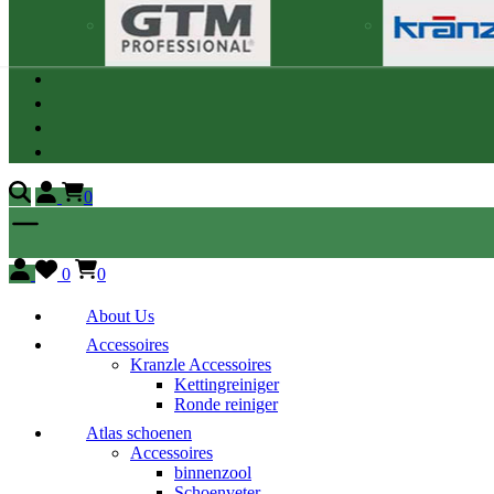
0
0
0
About Us
Accessoires
Kranzle Accessoires
Kettingreiniger
Ronde reiniger
Atlas schoenen
Accessoires
binnenzool
Schoenveter