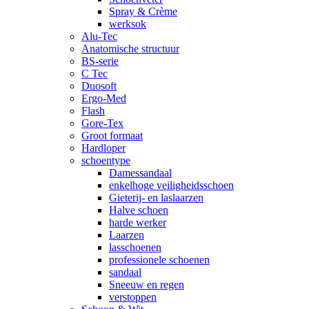
Spray & Crème
werksok
Alu-Tec
Anatomische structuur
BS-serie
C Tec
Duosoft
Ergo-Med
Flash
Gore-Tex
Groot formaat
Hardloper
schoentype
Damessandaal
enkelhoge veiligheidsschoen
Gieterij- en laslaarzen
Halve schoen
harde werker
Laarzen
lasschoenen
professionele schoenen
sandaal
Sneeuw en regen
verstoppen