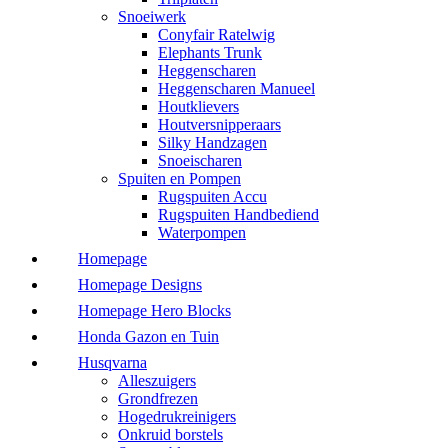
Snoeiwerk
Conyfair Ratelwig
Elephants Trunk
Heggenscharen
Heggenscharen Manueel
Houtklievers
Houtversnipperaars
Silky Handzagen
Snoeischaren
Spuiten en Pompen
Rugspuiten Accu
Rugspuiten Handbediend
Waterpompen
Homepage
Homepage Designs
Homepage Hero Blocks
Honda Gazon en Tuin
Husqvarna
Alleszuigers
Grondfrezen
Hogedrukreinigers
Onkruid borstels