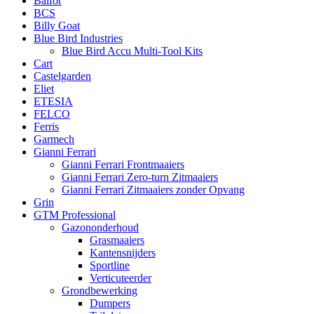
Balfor
BCS
Billy Goat
Blue Bird Industries
Blue Bird Accu Multi-Tool Kits
Cart
Castelgarden
Eliet
ETESIA
FELCO
Ferris
Garmech
Gianni Ferrari
Gianni Ferrari Frontmaaiers
Gianni Ferrari Zero-turn Zitmaaiers
Gianni Ferrari Zitmaaiers zonder Opvang
Grin
GTM Professional
Gazononderhoud
Grasmaaiers
Kantensnijders
Sportline
Verticuteerder
Grondbewerking
Dumpers