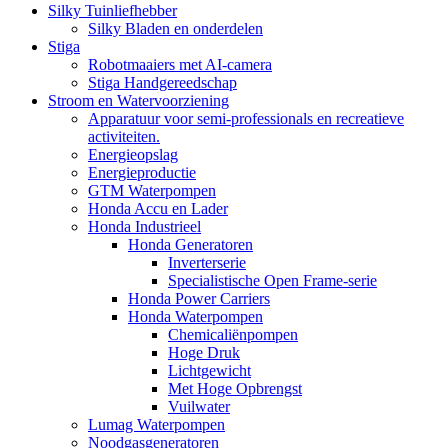
Silky Tuinliefhebber
Silky Bladen en onderdelen
Stiga
Robotmaaiers met AI-camera
Stiga Handgereedschap
Stroom en Watervoorziening
Apparatuur voor semi-professionals en recreatieve
activiteiten.
Energieopslag
Energieproductie
GTM Waterpompen
Honda Accu en Lader
Honda Industrieel
Honda Generatoren
Inverterserie
Specialistische Open Frame-serie
Honda Power Carriers
Honda Waterpompen
Chemicaliënpompen
Hoge Druk
Lichtgewicht
Met Hoge Opbrengst
Vuilwater
Lumag Waterpompen
Noodgasgeneratoren