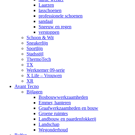
Laarzen
lasschoenen
professionele schoenen
sandaal
Sneeuw en regen
verstoppen
Schoon & Wit
Sneakerlijn
Sportlijn
Stadsstijl
ThermoTech
TX
Werknemer 09-serie
X Life – Vrouwen
XR
Avant Tecno
Bijlagen
Bosbouwwerkzaamheden
Emmer, hanteren
Graafwerkzaamheden en bouw
Groene ruimtes
Landbouw en paardenfokkerij
Landschap
Wegonderhoud