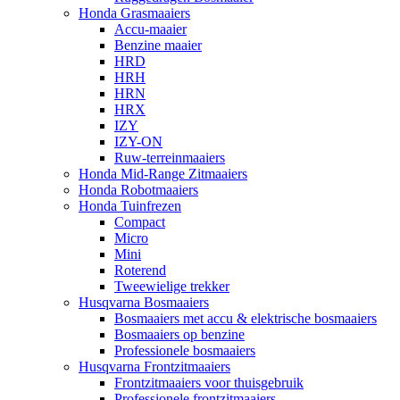
Honda Grasmaaiers
Accu-maaier
Benzine maaier
HRD
HRH
HRN
HRX
IZY
IZY-ON
Ruw-terreinmaaiers
Honda Mid-Range Zitmaaiers
Honda Robotmaaiers
Honda Tuinfrezen
Compact
Micro
Mini
Roterend
Tweewielige trekker
Husqvarna Bosmaaiers
Bosmaaiers met accu & elektrische bosmaaiers
Bosmaaiers op benzine
Professionele bosmaaiers
Husqvarna Frontzitmaaiers
Frontzitmaaiers voor thuisgebruik
Professionele frontzitmaaiers