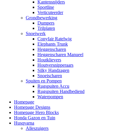
Kantensnijders
Sportline
Verticuteerder
Grondbewerking
Dumpers
Trilplaten
Snoeiwerk
Conyfair Ratelwig
Elephants Trunk
Heggenscharen
Heggenscharen Manueel
Houtklievers
Houtversnipperaars
Silky Handzagen
Snoeischaren
Spuiten en Pompen
Rugspuiten Accu
Rugspuiten Handbediend
Waterpompen
Homepage
Homepage Designs
Homepage Hero Blocks
Honda Gazon en Tuin
Husqvarna
Alleszuigers