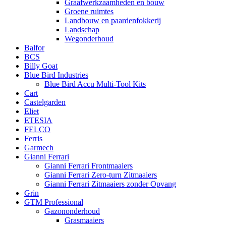
Graafwerkzaamheden en bouw
Groene ruimtes
Landbouw en paardenfokkerij
Landschap
Wegonderhoud
Balfor
BCS
Billy Goat
Blue Bird Industries
Blue Bird Accu Multi-Tool Kits
Cart
Castelgarden
Eliet
ETESIA
FELCO
Ferris
Garmech
Gianni Ferrari
Gianni Ferrari Frontmaaiers
Gianni Ferrari Zero-turn Zitmaaiers
Gianni Ferrari Zitmaaiers zonder Opvang
Grin
GTM Professional
Gazononderhoud
Grasmaaiers