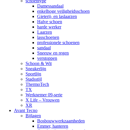
schoentype
Damessandaal
enkelhoge veiligheidsschoen
Gieterij- en laslaarzen
Halve schoen
harde werker
Laarzen
lasschoenen
professionele schoenen
sandaal
Sneeuw en regen
verstoppen
Schoon & Wit
Sneakerlijn
Sportlijn
Stadsstijl
ThermoTech
TX
Werknemer 09-serie
X Life – Vrouwen
XR
Avant Tecno
Bijlagen
Bosbouwwerkzaamheden
Emmer, hanteren