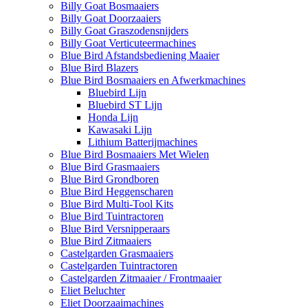
Billy Goat Bosmaaiers
Billy Goat Doorzaaiers
Billy Goat Graszodensnijders
Billy Goat Verticuteermachines
Blue Bird Afstandsbediening Maaier
Blue Bird Blazers
Blue Bird Bosmaaiers en Afwerkmachines
Bluebird Lijn
Bluebird ST Lijn
Honda Lijn
Kawasaki Lijn
Lithium Batterijmachines
Blue Bird Bosmaaiers Met Wielen
Blue Bird Grasmaaiers
Blue Bird Grondboren
Blue Bird Heggenscharen
Blue Bird Multi-Tool Kits
Blue Bird Tuintractoren
Blue Bird Versnipperaars
Blue Bird Zitmaaiers
Castelgarden Grasmaaiers
Castelgarden Tuintractoren
Castelgarden Zitmaaier / Frontmaaier
Eliet Beluchter
Eliet Doorzaaimachines