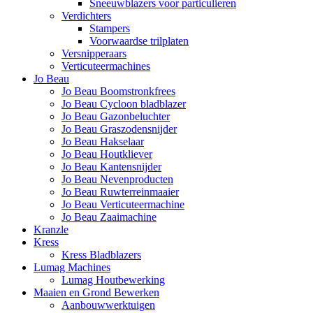
Sneeuwblazers voor particulieren
Verdichters
Stampers
Voorwaardse trilplaten
Versnipperaars
Verticuteermachines
Jo Beau
Jo Beau Boomstronkfrees
Jo Beau Cycloon bladblazer
Jo Beau Gazonbeluchter
Jo Beau Graszodensnijder
Jo Beau Hakselaar
Jo Beau Houtkliever
Jo Beau Kantensnijder
Jo Beau Nevenproducten
Jo Beau Ruwterreinmaaier
Jo Beau Verticuteermachine
Jo Beau Zaaimachine
Kranzle
Kress
Kress Bladblazers
Lumag Machines
Lumag Houtbewerking
Maaien en Grond Bewerken
Aanbouwwerktuigen