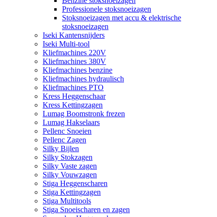
Benzine stoksnoeizagen
Professionele stoksnoeizagen
Stoksnoeizagen met accu & elektrische
stoksnoeizagen
Iseki Kantensnijders
Iseki Multi-tool
Kliefmachines 220V
Kliefmachines 380V
Kliefmachines benzine
Kliefmachines hydraulisch
Kliefmachines PTO
Kress Heggenschaar
Kress Kettingzagen
Lumag Boomstronk frezen
Lumag Hakselaars
Pellenc Snoeien
Pellenc Zagen
Silky Bijlen
Silky Stokzagen
Silky Vaste zagen
Silky Vouwzagen
Stiga Heggenscharen
Stiga Kettingzagen
Stiga Multitools
Stiga Snoeischaren en zagen