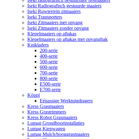
Iseki radiografisch bestuurbare bosmaaiers
Iseki Radiografisch gestuurde maaiers
Iseki Ruwterrein zitmaaiers
Iseki Transporters
Iseki Zitmaaiers met opvang
Iseki Zitmaaiers zonder opvang
Klepelmaaiers op aftakas
Klepelmaaiers op aftakas met opvangbak
Knikladers
200-serie
400-serie
500-serie
600-serie
700-serie
800-serie
E500-serie
E700-serie
Köppl
Eénassige Werktuigdragers
Kress Grasmaaiers
Kress Grastrimmers
Kress Robot Grasmaaiers
Lumag Grondboorinstallaties
Lumag Kiepwagen
Lumag Mulch/hooggrasmaaiers