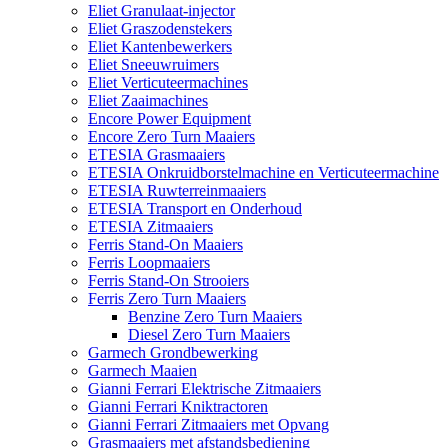
Eliet Granulaat-injector
Eliet Graszodenstekers
Eliet Kantenbewerkers
Eliet Sneeuwruimers
Eliet Verticuteermachines
Eliet Zaaimachines
Encore Power Equipment
Encore Zero Turn Maaiers
ETESIA Grasmaaiers
ETESIA Onkruidborstelmachine en Verticuteermachine
ETESIA Ruwterreinmaaiers
ETESIA Transport en Onderhoud
ETESIA Zitmaaiers
Ferris Stand-On Maaiers
Ferris Loopmaaiers
Ferris Stand-On Strooiers
Ferris Zero Turn Maaiers
Benzine Zero Turn Maaiers
Diesel Zero Turn Maaiers
Garmech Grondbewerking
Garmech Maaien
Gianni Ferrari Elektrische Zitmaaiers
Gianni Ferrari Kniktractoren
Gianni Ferrari Zitmaaiers met Opvang
Grasmaaiers met afstandsbediening