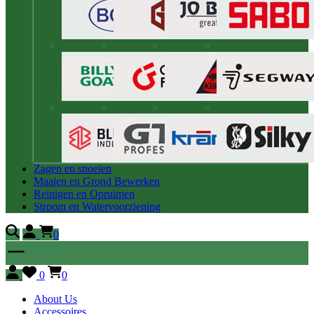
Zagen en snoeien
Maaien en Grond Bewerken
Reinigen en Opruimen
Stroom en Watervoorziening
0
0
0
About Us
Accessoires