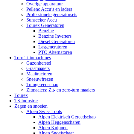
Overige apparatuur
Pellenc Accu’s en laders
Professionele generatorsets
Sunseeker Accu
Tourex Generatoren
Benzine
Benzine Inverters
Diesel Generatoren
Lasgeneratoren
PTO Alternatoren
Toro Tuinmachines
Gazonherstel
Grasmaaiers
Maaitractoren
Sneeuwfrezen
Tuingereedschap
Zitmaaiers: Zit- en zero-turn maaiers
Tourex
TS Industrie
Zagen en snoeien
Alpen Swiss Tools
Alpen Elektrisch Gereedschap
Alpen Heggenscharen
Alpen Knippen
Alpen Snoeischaar