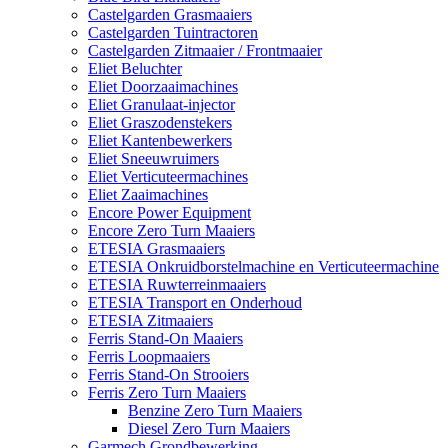
Castelgarden Grasmaaiers
Castelgarden Tuintractoren
Castelgarden Zitmaaier / Frontmaaier
Eliet Beluchter
Eliet Doorzaaimachines
Eliet Granulaat-injector
Eliet Graszodenstekers
Eliet Kantenbewerkers
Eliet Sneeuwruimers
Eliet Verticuteermachines
Eliet Zaaimachines
Encore Power Equipment
Encore Zero Turn Maaiers
ETESIA Grasmaaiers
ETESIA Onkruidborstelmachine en Verticuteermachine
ETESIA Ruwterreinmaaiers
ETESIA Transport en Onderhoud
ETESIA Zitmaaiers
Ferris Stand-On Maaiers
Ferris Loopmaaiers
Ferris Stand-On Strooiers
Ferris Zero Turn Maaiers
Benzine Zero Turn Maaiers
Diesel Zero Turn Maaiers
Garmech Grondbewerking