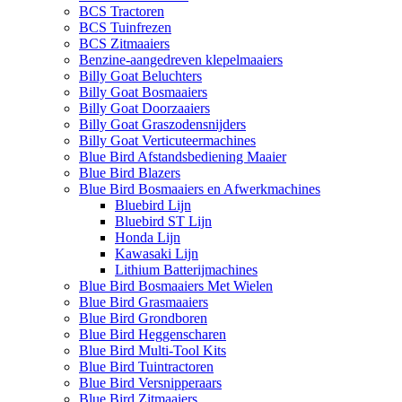
BCS Tractoren
BCS Tuinfrezen
BCS Zitmaaiers
Benzine-aangedreven klepelmaaiers
Billy Goat Beluchters
Billy Goat Bosmaaiers
Billy Goat Doorzaaiers
Billy Goat Graszodensnijders
Billy Goat Verticuteermachines
Blue Bird Afstandsbediening Maaier
Blue Bird Blazers
Blue Bird Bosmaaiers en Afwerkmachines
Bluebird Lijn
Bluebird ST Lijn
Honda Lijn
Kawasaki Lijn
Lithium Batterijmachines
Blue Bird Bosmaaiers Met Wielen
Blue Bird Grasmaaiers
Blue Bird Grondboren
Blue Bird Heggenscharen
Blue Bird Multi-Tool Kits
Blue Bird Tuintractoren
Blue Bird Versnipperaars
Blue Bird Zitmaaiers