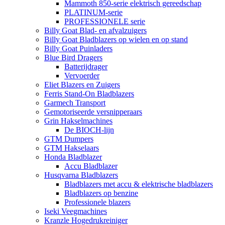
Mammoth 850-serie elektrisch gereedschap
PLATINUM-serie
PROFESSIONELE serie
Billy Goat Blad- en afvalzuigers
Billy Goat Bladblazers op wielen en op stand
Billy Goat Puinladers
Blue Bird Dragers
Batterijdrager
Vervoerder
Eliet Blazers en Zuigers
Ferris Stand-On Bladblazers
Garmech Transport
Gemotoriseerde versnipperaars
Grin Hakselmachines
De BIOCH-lijn
GTM Dumpers
GTM Hakselaars
Honda Bladblazer
Accu Bladblazer
Husqvarna Bladblazers
Bladblazers met accu & elektrische bladblazers
Bladblazers op benzine
Professionele blazers
Iseki Veegmachines
Kranzle Hogedrukreiniger