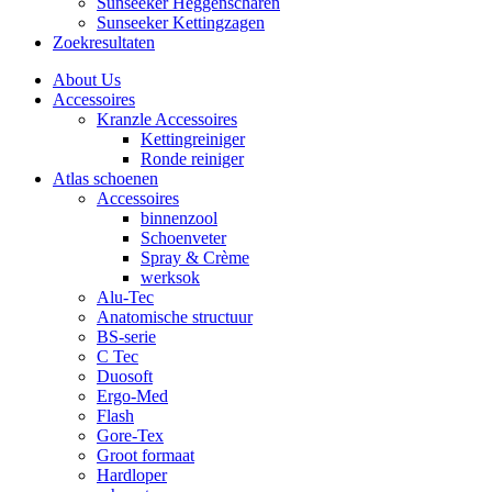
Sunseeker Heggenscharen
Sunseeker Kettingzagen
Zoekresultaten
About Us
Accessoires
Kranzle Accessoires
Kettingreiniger
Ronde reiniger
Atlas schoenen
Accessoires
binnenzool
Schoenveter
Spray & Crème
werksok
Alu-Tec
Anatomische structuur
BS-serie
C Tec
Duosoft
Ergo-Med
Flash
Gore-Tex
Groot formaat
Hardloper