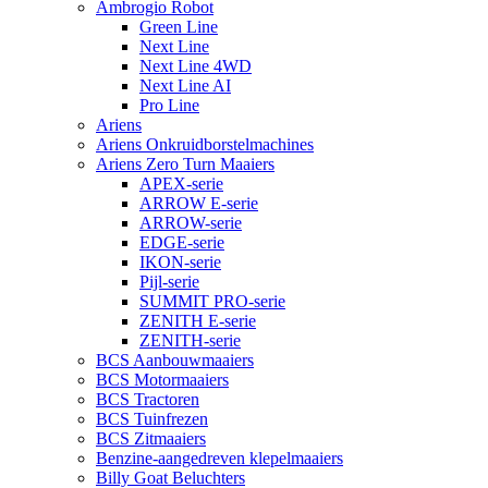
Ambrogio Robot
Green Line
Next Line
Next Line 4WD
Next Line AI
Pro Line
Ariens
Ariens Onkruidborstelmachines
Ariens Zero Turn Maaiers
APEX-serie
ARROW E-serie
ARROW-serie
EDGE-serie
IKON-serie
Pijl-serie
SUMMIT PRO-serie
ZENITH E-serie
ZENITH-serie
BCS Aanbouwmaaiers
BCS Motormaaiers
BCS Tractoren
BCS Tuinfrezen
BCS Zitmaaiers
Benzine-aangedreven klepelmaaiers
Billy Goat Beluchters