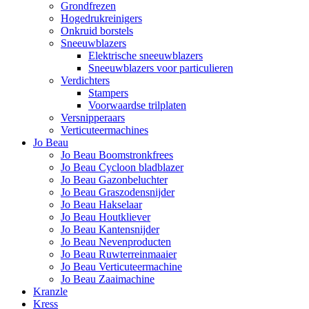
Grondfrezen
Hogedrukreinigers
Onkruid borstels
Sneeuwblazers
Elektrische sneeuwblazers
Sneeuwblazers voor particulieren
Verdichters
Stampers
Voorwaardse trilplaten
Versnipperaars
Verticuteermachines
Jo Beau
Jo Beau Boomstronkfrees
Jo Beau Cycloon bladblazer
Jo Beau Gazonbeluchter
Jo Beau Graszodensnijder
Jo Beau Hakselaar
Jo Beau Houtkliever
Jo Beau Kantensnijder
Jo Beau Nevenproducten
Jo Beau Ruwterreinmaaier
Jo Beau Verticuteermachine
Jo Beau Zaaimachine
Kranzle
Kress