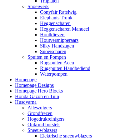
Trilplaten
Snoeiwerk
Conyfair Ratelwig
Elephants Trunk
Heggenscharen
Heggenscharen Manueel
Houtklievers
Houtversnipperaars
Silky Handzagen
Snoeischaren
Spuiten en Pompen
Rugspuiten Accu
Rugspuiten Handbediend
Waterpompen
Homepage
Homepage Designs
Homepage Hero Blocks
Honda Gazon en Tuin
Husqvarna
Alleszuigers
Grondfrezen
Hogedrukreinigers
Onkruid borstels
Sneeuwblazers
Elektrische sneeuwblazers