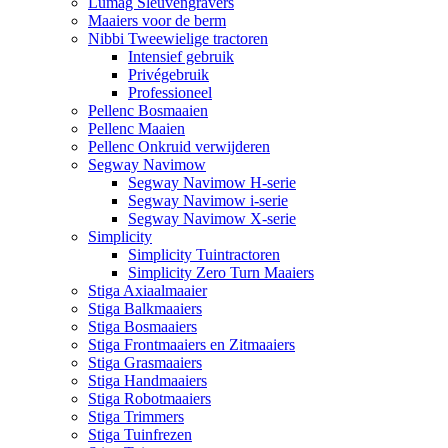
Lumag Sleuvengravers
Maaiers voor de berm
Nibbi Tweewielige tractoren
Intensief gebruik
Privégebruik
Professioneel
Pellenc Bosmaaien
Pellenc Maaien
Pellenc Onkruid verwijderen
Segway Navimow
Segway Navimow H-serie
Segway Navimow i-serie
Segway Navimow X-serie
Simplicity
Simplicity Tuintractoren
Simplicity Zero Turn Maaiers
Stiga Axiaalmaaier
Stiga Balkmaaiers
Stiga Bosmaaiers
Stiga Frontmaaiers en Zitmaaiers
Stiga Grasmaaiers
Stiga Handmaaiers
Stiga Robotmaaiers
Stiga Trimmers
Stiga Tuinfrezen