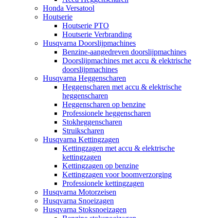
Honda Versatool
Houtserie
Houtserie PTO
Houtserie Verbranding
Husqvarna Doorslijpmachines
Benzine-aangedreven doorslijpmachines
Doorslijpmachines met accu & elektrische
doorslijpmachines
Husqvarna Heggenscharen
Heggenscharen met accu & elektrische
heggenscharen
Heggenscharen op benzine
Professionele heggenscharen
Stokheggenscharen
Struikscharen
Husqvarna Kettingzagen
Kettingzagen met accu & elektrische
kettingzagen
Kettingzagen op benzine
Kettingzagen voor boomverzorging
Professionele kettingzagen
Husqvarna Motorzeisen
Husqvarna Snoeizagen
Husqvarna Stoksnoeizagen