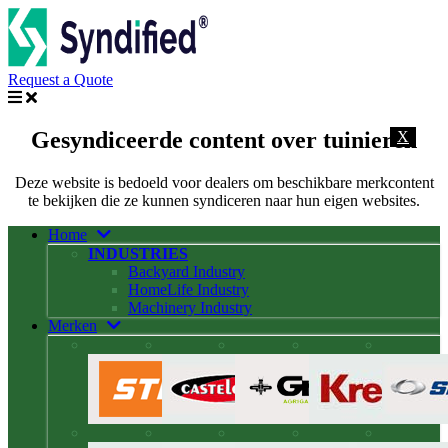
Request a Quote
Gesyndiceerde content over tuinieren
X
Deze website is bedoeld voor dealers om beschikbare merkcontent
te bekijken die ze kunnen syndiceren naar hun eigen websites.
Home
INDUSTRIES
Backyard Industry
HomeLife Industry
Machinery Industry
Merken