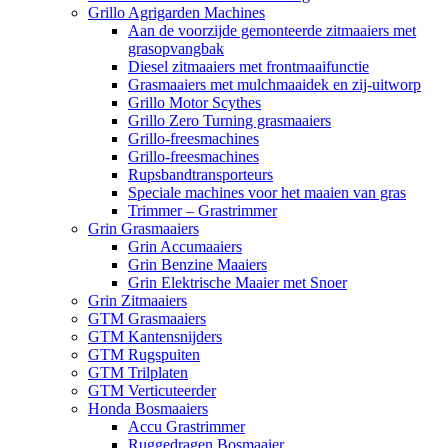
Grillo Agrigarden Machines
Aan de voorzijde gemonteerde zitmaaiers met
grasopvangbak
Diesel zitmaaiers met frontmaaifunctie
Grasmaaiers met mulchmaaidek en zij-uitworp
Grillo Motor Scythes
Grillo Zero Turning grasmaaiers
Grillo-freesmachines
Grillo-freesmachines
Rupsbandtransporteurs
Speciale machines voor het maaien van gras
Trimmer – Grastrimmer
Grin Grasmaaiers
Grin Accumaaiers
Grin Benzine Maaiers
Grin Elektrische Maaier met Snoer
Grin Zitmaaiers
GTM Grasmaaiers
GTM Kantensnijders
GTM Rugspuiten
GTM Trilplaten
GTM Verticuteerder
Honda Bosmaaiers
Accu Grastrimmer
Ruggedragen Bosmaaier