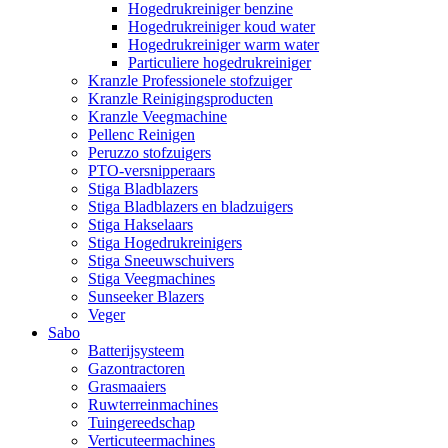
Hogedrukreiniger benzine
Hogedrukreiniger koud water
Hogedrukreiniger warm water
Particuliere hogedrukreiniger
Kranzle Professionele stofzuiger
Kranzle Reinigingsproducten
Kranzle Veegmachine
Pellenc Reinigen
Peruzzo stofzuigers
PTO-versnipperaars
Stiga Bladblazers
Stiga Bladblazers en bladzuigers
Stiga Hakselaars
Stiga Hogedrukreinigers
Stiga Sneeuwschuivers
Stiga Veegmachines
Sunseeker Blazers
Veger
Sabo
Batterijsysteem
Gazontractoren
Grasmaaiers
Ruwterreinmachines
Tuingereedschap
Verticuteermachines