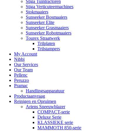
Stiga Tuintractoren
Stiga Verticuteermachines
Stokmaaiers
Sunseeker Bosmaaiers
Sunseeker Elite
Sunseeker Grasmaaiers
Sunseeker Robotmaaiers
Tourex Straatwerk
Trilplaten
Trilstampers
My Account
Nibbi
Our Services
Our Team
Pellenc
Peruzzo
Pramac
Handlingsapparatuur
Productaanvraag
Reinigen en Opruimen
Ariens Sneeuwblazer
COMPACT-serie
Deluxe Serie
KLASSIEKE serie
MAMMOTH 850-serie