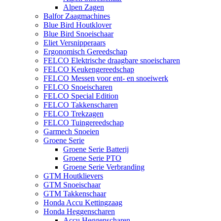
Alpen Zagen
Balfor Zaagmachines
Blue Bird Houtklover
Blue Bird Snoeischaar
Eliet Versnipperaars
Ergonomisch Gereedschap
FELCO Elektrische draagbare snoeischaren
FELCO Keukengereedschap
FELCO Messen voor ent- en snoeiwerk
FELCO Snoeischaren
FELCO Special Edition
FELCO Takkenscharen
FELCO Trekzagen
FELCO Tuingereedschap
Garmech Snoeien
Groene Serie
Groene Serie Batterij
Groene Serie PTO
Groene Serie Verbranding
GTM Houtklievers
GTM Snoeischaar
GTM Takkenschaar
Honda Accu Kettingzaag
Honda Heggenscharen
Accu Heggenscharen