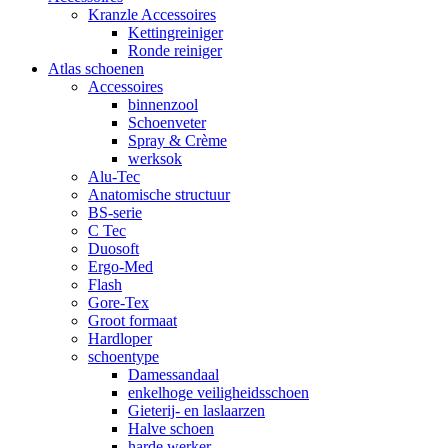
Kranzle Accessoires
Kettingreiniger
Ronde reiniger
Atlas schoenen
Accessoires
binnenzool
Schoenveter
Spray & Crème
werksok
Alu-Tec
Anatomische structuur
BS-serie
C Tec
Duosoft
Ergo-Med
Flash
Gore-Tex
Groot formaat
Hardloper
schoentype
Damessandaal
enkelhoge veiligheidsschoen
Gieterij- en laslaarzen
Halve schoen
harde werker