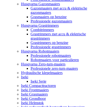
Husqvarna Gazonmaaiers
Gazonmaaiers met accu & elektrische
gazonmaaiers
Grasmaaiers op benzine
Professionele gazonmaaiers
Husqvarna Grastrimmers
Combitrimmers
Grastrimmers met accu & elektrische
grastrimmers
Grastrimmers op benzine
Professionele grastrimmers
Husqvarna Robotmaaiers
Professionele robotmaaiers
Robotmaaiers voor particulieren
Husqvarna Zero-turn-maaiers
Professionele zero-turn-maaiers
Hydraulische klepelmaaiers
Iseki
Iseki Serie
Iseki Compacttractoren
Iseki Frontmaaiers
Iseki Grasmaaiers
Iseki Grondboor
Iseki Helmstok