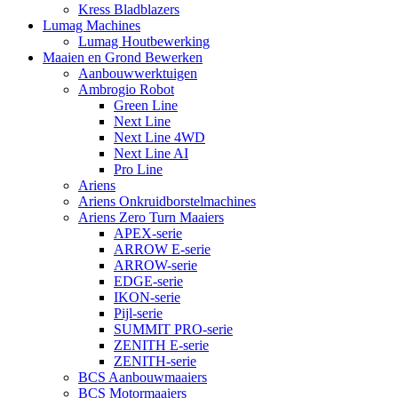
Kress Bladblazers
Lumag Machines
Lumag Houtbewerking
Maaien en Grond Bewerken
Aanbouwwerktuigen
Ambrogio Robot
Green Line
Next Line
Next Line 4WD
Next Line AI
Pro Line
Ariens
Ariens Onkruidborstelmachines
Ariens Zero Turn Maaiers
APEX-serie
ARROW E-serie
ARROW-serie
EDGE-serie
IKON-serie
Pijl-serie
SUMMIT PRO-serie
ZENITH E-serie
ZENITH-serie
BCS Aanbouwmaaiers
BCS Motormaaiers