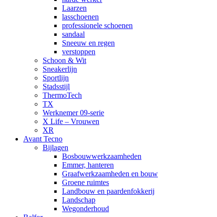
Laarzen
lasschoenen
professionele schoenen
sandaal
Sneeuw en regen
verstoppen
Schoon & Wit
Sneakerlijn
Sportlijn
Stadsstijl
ThermoTech
TX
Werknemer 09-serie
X Life – Vrouwen
XR
Avant Tecno
Bijlagen
Bosbouwwerkzaamheden
Emmer, hanteren
Graafwerkzaamheden en bouw
Groene ruimtes
Landbouw en paardenfokkerij
Landschap
Wegonderhoud