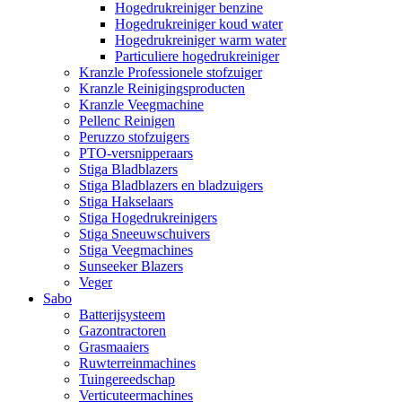
Hogedrukreiniger benzine
Hogedrukreiniger koud water
Hogedrukreiniger warm water
Particuliere hogedrukreiniger
Kranzle Professionele stofzuiger
Kranzle Reinigingsproducten
Kranzle Veegmachine
Pellenc Reinigen
Peruzzo stofzuigers
PTO-versnipperaars
Stiga Bladblazers
Stiga Bladblazers en bladzuigers
Stiga Hakselaars
Stiga Hogedrukreinigers
Stiga Sneeuwschuivers
Stiga Veegmachines
Sunseeker Blazers
Veger
Sabo
Batterijsysteem
Gazontractoren
Grasmaaiers
Ruwterreinmachines
Tuingereedschap
Verticuteermachines