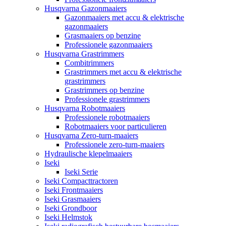
Husqvarna Gazonmaaiers
Gazonmaaiers met accu & elektrische
gazonmaaiers
Grasmaaiers op benzine
Professionele gazonmaaiers
Husqvarna Grastrimmers
Combitrimmers
Grastrimmers met accu & elektrische
grastrimmers
Grastrimmers op benzine
Professionele grastrimmers
Husqvarna Robotmaaiers
Professionele robotmaaiers
Robotmaaiers voor particulieren
Husqvarna Zero-turn-maaiers
Professionele zero-turn-maaiers
Hydraulische klepelmaaiers
Iseki
Iseki Serie
Iseki Compacttractoren
Iseki Frontmaaiers
Iseki Grasmaaiers
Iseki Grondboor
Iseki Helmstok