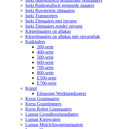
Iseki radiografisch bestuurbare bosmaaiers
Iseki Radiografisch gestuurde maaiers
Iseki Ruwterrein zitmaaiers
Iseki Transporters
Iseki Zitmaaiers met opvang
Iseki Zitmaaiers zonder opvang
Klepelmaaiers op aftakas
Klepelmaaiers op aftakas met opvangbak
Knikladers
200-serie
400-serie
500-serie
600-serie
700-serie
800-serie
E500-serie
E700-serie
Köppl
Eénassige Werktuigdragers
Kress Grasmaaiers
Kress Grastrimmers
Kress Robot Grasmaaiers
Lumag Grondboorinstallaties
Lumag Kiepwagen
Lumag Mulch/hooggrasmaaiers