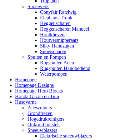
Trilplaten
Snoeiwerk
Conyfair Ratelwig
Elephants Trunk
Heggenscharen
Heggenscharen Manueel
Houtklievers
Houtversnipperaars
Silky Handzagen
Snoeischaren
Spuiten en Pompen
Rugspuiten Accu
Rugspuiten Handbediend
Waterpompen
Homepage
Homepage Designs
Homepage Hero Blocks
Honda Gazon en Tuin
Husqvarna
Alleszuigers
Grondfrezen
Hogedrukreinigers
Onkruid borstels
Sneeuwblazers
Elektrische sneeuwblazers