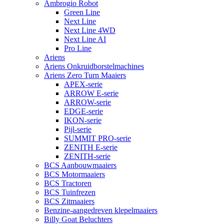
Ambrogio Robot
Green Line
Next Line
Next Line 4WD
Next Line AI
Pro Line
Ariens
Ariens Onkruidborstelmachines
Ariens Zero Turn Maaiers
APEX-serie
ARROW E-serie
ARROW-serie
EDGE-serie
IKON-serie
Pijl-serie
SUMMIT PRO-serie
ZENITH E-serie
ZENITH-serie
BCS Aanbouwmaaiers
BCS Motormaaiers
BCS Tractoren
BCS Tuinfrezen
BCS Zitmaaiers
Benzine-aangedreven klepelmaaiers
Billy Goat Beluchters