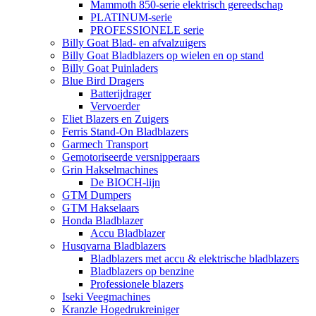
Mammoth 850-serie elektrisch gereedschap
PLATINUM-serie
PROFESSIONELE serie
Billy Goat Blad- en afvalzuigers
Billy Goat Bladblazers op wielen en op stand
Billy Goat Puinladers
Blue Bird Dragers
Batterijdrager
Vervoerder
Eliet Blazers en Zuigers
Ferris Stand-On Bladblazers
Garmech Transport
Gemotoriseerde versnipperaars
Grin Hakselmachines
De BIOCH-lijn
GTM Dumpers
GTM Hakselaars
Honda Bladblazer
Accu Bladblazer
Husqvarna Bladblazers
Bladblazers met accu & elektrische bladblazers
Bladblazers op benzine
Professionele blazers
Iseki Veegmachines
Kranzle Hogedrukreiniger