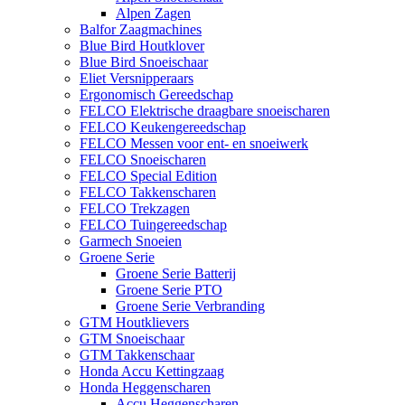
Alpen Zagen
Balfor Zaagmachines
Blue Bird Houtklover
Blue Bird Snoeischaar
Eliet Versnipperaars
Ergonomisch Gereedschap
FELCO Elektrische draagbare snoeischaren
FELCO Keukengereedschap
FELCO Messen voor ent- en snoeiwerk
FELCO Snoeischaren
FELCO Special Edition
FELCO Takkenscharen
FELCO Trekzagen
FELCO Tuingereedschap
Garmech Snoeien
Groene Serie
Groene Serie Batterij
Groene Serie PTO
Groene Serie Verbranding
GTM Houtklievers
GTM Snoeischaar
GTM Takkenschaar
Honda Accu Kettingzaag
Honda Heggenscharen
Accu Heggenscharen