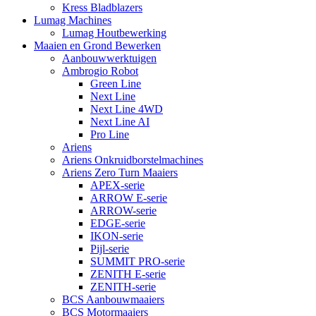
Kress Bladblazers
Lumag Machines
Lumag Houtbewerking
Maaien en Grond Bewerken
Aanbouwwerktuigen
Ambrogio Robot
Green Line
Next Line
Next Line 4WD
Next Line AI
Pro Line
Ariens
Ariens Onkruidborstelmachines
Ariens Zero Turn Maaiers
APEX-serie
ARROW E-serie
ARROW-serie
EDGE-serie
IKON-serie
Pijl-serie
SUMMIT PRO-serie
ZENITH E-serie
ZENITH-serie
BCS Aanbouwmaaiers
BCS Motormaaiers