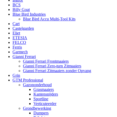
Balfor
BCS
Billy Goat
Blue Bird Industries
Blue Bird Accu Multi-Tool Kits
Cart
Castelgarden
Eliet
ETESIA
FELCO
Ferris
Garmech
Gianni Ferrari
Gianni Ferrari Frontmaaiers
Gianni Ferrari Zero-turn Zitmaaiers
Gianni Ferrari Zitmaaiers zonder Opvang
Grin
GTM Professional
Gazononderhoud
Grasmaaiers
Kantensnijders
Sportline
Verticuteerder
Grondbewerking
Dumpers