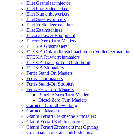
Eliet Granulaat-injector
Eliet Graszodenstekers
Eliet Kantenbewerkers
Eliet Sneeuwruimers
Eliet Verticuteermachines
Eliet Zaaimachines
Encore Power Equipment
Encore Zero Turn Maaiers
ETESIA Grasmaaiers
ETESIA Onkruidborstelmachine en Verticuteermachine
ETESIA Ruwterreinmaaiers
ETESIA Transport en Onderhoud
ETESIA Zitmaaiers
Ferris Stand-On Maaiers
Ferris Loopmaaiers
Ferris Stand-On Strooiers
Ferris Zero Turn Maaiers
Benzine Zero Turn Maaiers
Diesel Zero Turn Maaiers
Garmech Grondbewerking
Garmech Maaien
Gianni Ferrari Elektrische Zitmaaiers
Gianni Ferrari Kniktractoren
Gianni Ferrari Zitmaaiers met Opvang
Grasmaaiers met afstandsbediening