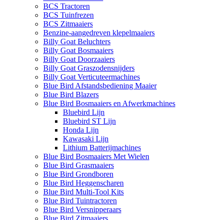
BCS Tractoren
BCS Tuinfrezen
BCS Zitmaaiers
Benzine-aangedreven klepelmaaiers
Billy Goat Beluchters
Billy Goat Bosmaaiers
Billy Goat Doorzaaiers
Billy Goat Graszodensnijders
Billy Goat Verticuteermachines
Blue Bird Afstandsbediening Maaier
Blue Bird Blazers
Blue Bird Bosmaaiers en Afwerkmachines
Bluebird Lijn
Bluebird ST Lijn
Honda Lijn
Kawasaki Lijn
Lithium Batterijmachines
Blue Bird Bosmaaiers Met Wielen
Blue Bird Grasmaaiers
Blue Bird Grondboren
Blue Bird Heggenscharen
Blue Bird Multi-Tool Kits
Blue Bird Tuintractoren
Blue Bird Versnipperaars
Blue Bird Zitmaaiers