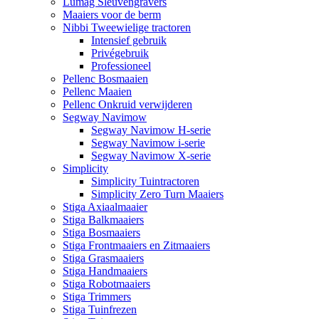
Lumag Sleuvengravers
Maaiers voor de berm
Nibbi Tweewielige tractoren
Intensief gebruik
Privégebruik
Professioneel
Pellenc Bosmaaien
Pellenc Maaien
Pellenc Onkruid verwijderen
Segway Navimow
Segway Navimow H-serie
Segway Navimow i-serie
Segway Navimow X-serie
Simplicity
Simplicity Tuintractoren
Simplicity Zero Turn Maaiers
Stiga Axiaalmaaier
Stiga Balkmaaiers
Stiga Bosmaaiers
Stiga Frontmaaiers en Zitmaaiers
Stiga Grasmaaiers
Stiga Handmaaiers
Stiga Robotmaaiers
Stiga Trimmers
Stiga Tuinfrezen