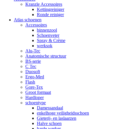
Kranzle Accessoires
Kettingreiniger
Ronde reiniger
Atlas schoenen
Accessoires
binnenzool
Schoenveter
Spray & Crème
werksok
Alu-Tec
Anatomische structuur
BS-serie
C Tec
Duosoft
Ergo-Med
Flash
Gore-Tex
Groot formaat
Hardloper
schoentype
Damessandaal
enkelhoge veiligheidsschoen
Gieterij- en laslaarzen
Halve schoen
harde werker