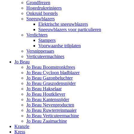
Grondfrezen
Hogedrukreinigers
Onkruid borstels
Sneeuwblazers
Elektrische sneeuwblazers
Sneeuwblazers voor particulieren
Verdichters
Stampers
Voorwaardse trilplaten
Versnipperaars
Verticuteermachines
Jo Beau
Jo Beau Boomstronkfrees
Jo Beau Cycloon bladblazer
Jo Beau Gazonbeluchter
Jo Beau Graszodensnijder
Jo Beau Hakselaar
Jo Beau Houtkliever
Jo Beau Kantensnijder
Jo Beau Nevenproducten
Jo Beau Ruwterreinmaaier
Jo Beau Verticuteermachine
Jo Beau Zaaimachine
Kranzle
Kress