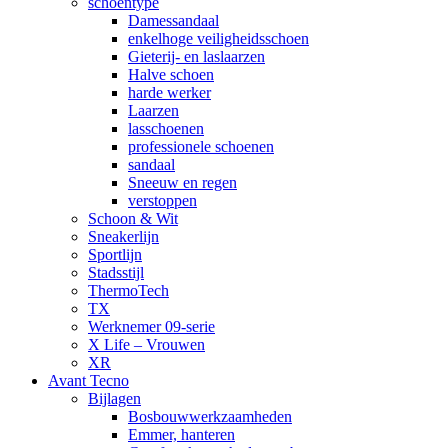
schoentype
Damessandaal
enkelhoge veiligheidsschoen
Gieterij- en laslaarzen
Halve schoen
harde werker
Laarzen
lasschoenen
professionele schoenen
sandaal
Sneeuw en regen
verstoppen
Schoon & Wit
Sneakerlijn
Sportlijn
Stadsstijl
ThermoTech
TX
Werknemer 09-serie
X Life – Vrouwen
XR
Avant Tecno
Bijlagen
Bosbouwwerkzaamheden
Emmer, hanteren