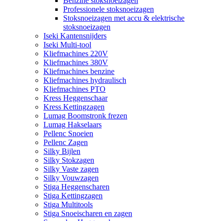
Benzine stoksnoeizagen
Professionele stoksnoeizagen
Stoksnoeizagen met accu & elektrische
stoksnoeizagen
Iseki Kantensnijders
Iseki Multi-tool
Kliefmachines 220V
Kliefmachines 380V
Kliefmachines benzine
Kliefmachines hydraulisch
Kliefmachines PTO
Kress Heggenschaar
Kress Kettingzagen
Lumag Boomstronk frezen
Lumag Hakselaars
Pellenc Snoeien
Pellenc Zagen
Silky Bijlen
Silky Stokzagen
Silky Vaste zagen
Silky Vouwzagen
Stiga Heggenscharen
Stiga Kettingzagen
Stiga Multitools
Stiga Snoeischaren en zagen