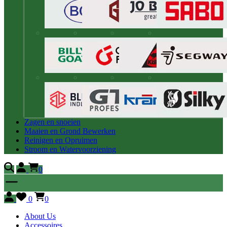
Zagen en snoeien
Maaien en Grond Bewerken
Reinigen en Opruimen
Stroom en Watervoorziening
0
0
0
About Us
Accessoires