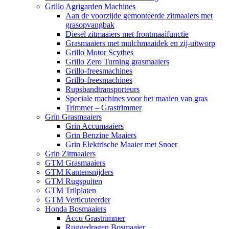
Grillo Agrigarden Machines
Aan de voorzijde gemonteerde zitmaaiers met
grasopvangbak
Diesel zitmaaiers met frontmaaifunctie
Grasmaaiers met mulchmaaidek en zij-uitworp
Grillo Motor Scythes
Grillo Zero Turning grasmaaiers
Grillo-freesmachines
Grillo-freesmachines
Rupsbandtransporteurs
Speciale machines voor het maaien van gras
Trimmer – Grastrimmer
Grin Grasmaaiers
Grin Accumaaiers
Grin Benzine Maaiers
Grin Elektrische Maaier met Snoer
Grin Zitmaaiers
GTM Grasmaaiers
GTM Kantensnijders
GTM Rugspuiten
GTM Trilplaten
GTM Verticuteerder
Honda Bosmaaiers
Accu Grastrimmer
Ruggedragen Bosmaaier