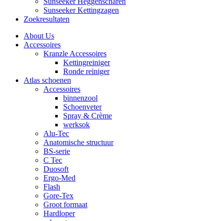
Sunseeker Heggenscharen
Sunseeker Kettingzagen
Zoekresultaten
About Us
Accessoires
Kranzle Accessoires
Kettingreiniger
Ronde reiniger
Atlas schoenen
Accessoires
binnenzool
Schoenveter
Spray & Crème
werksok
Alu-Tec
Anatomische structuur
BS-serie
C Tec
Duosoft
Ergo-Med
Flash
Gore-Tex
Groot formaat
Hardloper