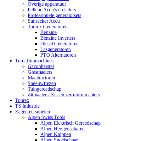
Overige apparatuur
Pellenc Accu’s en laders
Professionele generatorsets
Sunseeker Accu
Tourex Generatoren
Benzine
Benzine Inverters
Diesel Generatoren
Lasgeneratoren
PTO Alternatoren
Toro Tuinmachines
Gazonherstel
Grasmaaiers
Maaitractoren
Sneeuwfrezen
Tuingereedschap
Zitmaaiers: Zit- en zero-turn maaiers
Tourex
TS Industrie
Zagen en snoeien
Alpen Swiss Tools
Alpen Elektrisch Gereedschap
Alpen Heggenscharen
Alpen Knippen
Alpen Snoeischaar