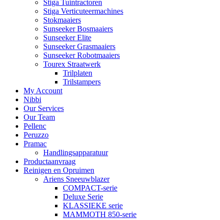
Stiga Tuintractoren
Stiga Verticuteermachines
Stokmaaiers
Sunseeker Bosmaaiers
Sunseeker Elite
Sunseeker Grasmaaiers
Sunseeker Robotmaaiers
Tourex Straatwerk
Trilplaten
Trilstampers
My Account
Nibbi
Our Services
Our Team
Pellenc
Peruzzo
Pramac
Handlingsapparatuur
Productaanvraag
Reinigen en Opruimen
Ariens Sneeuwblazer
COMPACT-serie
Deluxe Serie
KLASSIEKE serie
MAMMOTH 850-serie