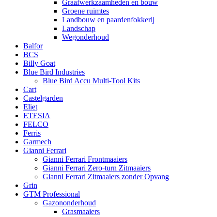
Graafwerkzaamheden en bouw
Groene ruimtes
Landbouw en paardenfokkerij
Landschap
Wegonderhoud
Balfor
BCS
Billy Goat
Blue Bird Industries
Blue Bird Accu Multi-Tool Kits
Cart
Castelgarden
Eliet
ETESIA
FELCO
Ferris
Garmech
Gianni Ferrari
Gianni Ferrari Frontmaaiers
Gianni Ferrari Zero-turn Zitmaaiers
Gianni Ferrari Zitmaaiers zonder Opvang
Grin
GTM Professional
Gazononderhoud
Grasmaaiers