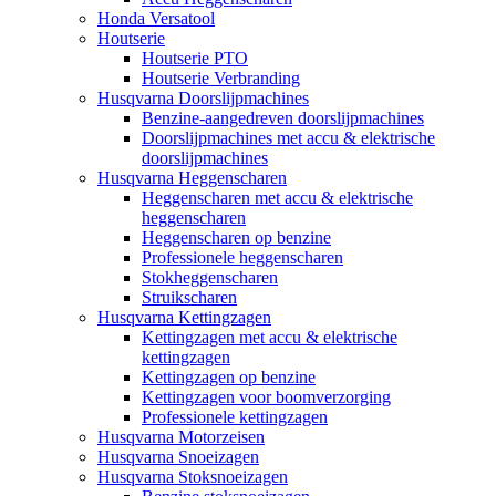
Honda Versatool
Houtserie
Houtserie PTO
Houtserie Verbranding
Husqvarna Doorslijpmachines
Benzine-aangedreven doorslijpmachines
Doorslijpmachines met accu & elektrische
doorslijpmachines
Husqvarna Heggenscharen
Heggenscharen met accu & elektrische
heggenscharen
Heggenscharen op benzine
Professionele heggenscharen
Stokheggenscharen
Struikscharen
Husqvarna Kettingzagen
Kettingzagen met accu & elektrische
kettingzagen
Kettingzagen op benzine
Kettingzagen voor boomverzorging
Professionele kettingzagen
Husqvarna Motorzeisen
Husqvarna Snoeizagen
Husqvarna Stoksnoeizagen