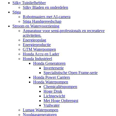
Silky Tuinliefhebber
Silky Bladen en onderdelen
Stiga
Robotmaaiers met AI-camera
Stiga Handgereedschap
Stroom en Watervoorziening
Apparatuur voor semi-professionals en recreatieve
activiteiten.
Energieopslag
Energieproductie
GTM Waterpompen
Honda Accu en Lader
Honda Industrieel
Honda Generatoren
Inverterserie
Specialistische Open Frame-serie
Honda Power Carriers
Honda Waterpompen
Chemicaliënpompen
Hoge Druk
Lichtgewicht
Met Hoge Opbrengst
Vuilwater
Lumag Waterpompen
Noodgasgeneratoren