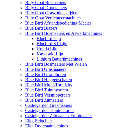
Billy Goat Bosmaaiers
Billy Goat Doorzaaiers
Billy Goat Graszodensnijders
Billy Goat Verticuteermachines
Blue Bird Afstandsbediening Maaier
Blue Bird Blazers
Blue Bird Bosmaaiers en Afwerkmachines
Bluebird Lijn
Bluebird ST Lijn
Honda Lijn
Kawasaki Lijn
Lithium Batterijmachines
Blue Bird Bosmaaiers Met Wielen
Blue Bird Grasmaaiers
Blue Bird Grondboren
Blue Bird Heggenscharen
Blue Bird Multi-Tool Kits
Blue Bird Tuintractoren
Blue Bird Versnipperaars
Blue Bird Zitmaaiers
Castelgarden Grasmaaiers
Castelgarden Tuintractoren
Castelgarden Zitmaaier / Frontmaaier
Eliet Beluchter
Eliet Doorzaaimachines