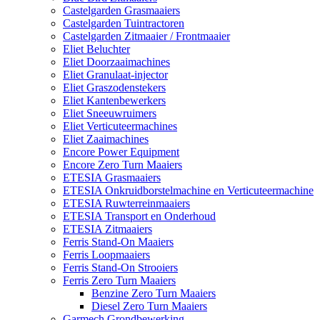
Castelgarden Grasmaaiers
Castelgarden Tuintractoren
Castelgarden Zitmaaier / Frontmaaier
Eliet Beluchter
Eliet Doorzaaimachines
Eliet Granulaat-injector
Eliet Graszodenstekers
Eliet Kantenbewerkers
Eliet Sneeuwruimers
Eliet Verticuteermachines
Eliet Zaaimachines
Encore Power Equipment
Encore Zero Turn Maaiers
ETESIA Grasmaaiers
ETESIA Onkruidborstelmachine en Verticuteermachine
ETESIA Ruwterreinmaaiers
ETESIA Transport en Onderhoud
ETESIA Zitmaaiers
Ferris Stand-On Maaiers
Ferris Loopmaaiers
Ferris Stand-On Strooiers
Ferris Zero Turn Maaiers
Benzine Zero Turn Maaiers
Diesel Zero Turn Maaiers
Garmech Grondbewerking