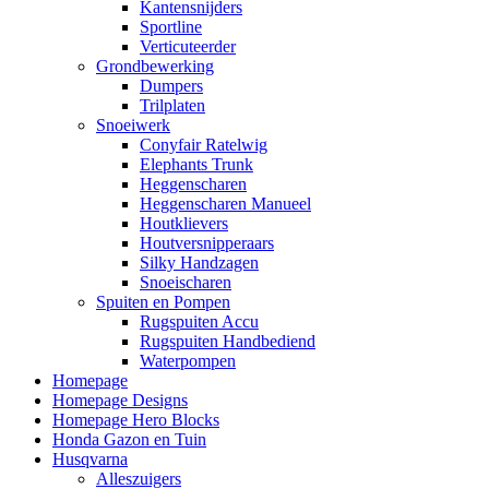
Kantensnijders
Sportline
Verticuteerder
Grondbewerking
Dumpers
Trilplaten
Snoeiwerk
Conyfair Ratelwig
Elephants Trunk
Heggenscharen
Heggenscharen Manueel
Houtklievers
Houtversnipperaars
Silky Handzagen
Snoeischaren
Spuiten en Pompen
Rugspuiten Accu
Rugspuiten Handbediend
Waterpompen
Homepage
Homepage Designs
Homepage Hero Blocks
Honda Gazon en Tuin
Husqvarna
Alleszuigers