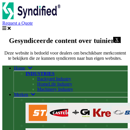
Request a Quote
Gesyndiceerde content over tuinieren
X
Deze website is bedoeld voor dealers om beschikbare merkcontent
te bekijken die ze kunnen syndiceren naar hun eigen websites.
Home
INDUSTRIES
Backyard Industry
HomeLife Industry
Machinery Industry
Merken