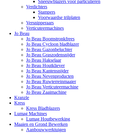
Sneeuwblazers voor particulieren
Verdichters
Stampers
Voorwaardse trilplaten
Versnipperaars
Verticuteermachines
Jo Beau
Jo Beau Boomstronkfrees
Jo Beau Cycloon bladblazer
Jo Beau Gazonbeluchter
Jo Beau Graszodensnijder
Jo Beau Hakselaar
Jo Beau Houtkliever
Jo Beau Kantensnijder
Jo Beau Nevenproducten
Jo Beau Ruwterreinmaaier
Jo Beau Verticuteermachine
Jo Beau Zaaimachine
Kranzle
Kress
Kress Bladblazers
Lumag Machines
Lumag Houtbewerking
Maaien en Grond Bewerken
Aanbouwwerktuigen