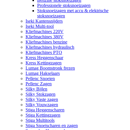
Benzine stoksnoeizagen
Professionele stoksnoeizagen
Stoksnoeizagen met accu & elektrische
stoksnoeizagen
Iseki Kantensnijders
Iseki Multi-tool
Kliefmachines 220V
Kliefmachines 380V
Kliefmachines benzine
Kliefmachines hydraulisch
Kliefmachines PTO
Kress Heggenschaar
Kress Kettingzagen
Lumag Boomstronk frezen
Lumag Hakselaars
Pellenc Snoeien
Pellenc Zagen
Silky Bijlen
Silky Stokzagen
Silky Vaste zagen
Silky Vouwzagen
Stiga Heggenscharen
Stiga Kettingzagen
Stiga Multitools
Stiga Snoeischaren en zagen