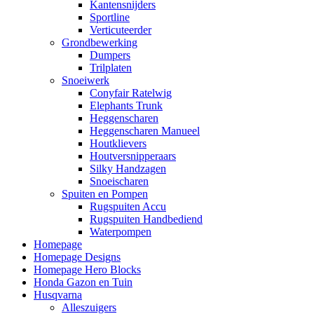
Kantensnijders
Sportline
Verticuteerder
Grondbewerking
Dumpers
Trilplaten
Snoeiwerk
Conyfair Ratelwig
Elephants Trunk
Heggenscharen
Heggenscharen Manueel
Houtklievers
Houtversnipperaars
Silky Handzagen
Snoeischaren
Spuiten en Pompen
Rugspuiten Accu
Rugspuiten Handbediend
Waterpompen
Homepage
Homepage Designs
Homepage Hero Blocks
Honda Gazon en Tuin
Husqvarna
Alleszuigers