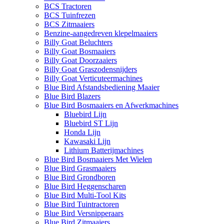
BCS Tractoren
BCS Tuinfrezen
BCS Zitmaaiers
Benzine-aangedreven klepelmaaiers
Billy Goat Beluchters
Billy Goat Bosmaaiers
Billy Goat Doorzaaiers
Billy Goat Graszodensnijders
Billy Goat Verticuteermachines
Blue Bird Afstandsbediening Maaier
Blue Bird Blazers
Blue Bird Bosmaaiers en Afwerkmachines
Bluebird Lijn
Bluebird ST Lijn
Honda Lijn
Kawasaki Lijn
Lithium Batterijmachines
Blue Bird Bosmaaiers Met Wielen
Blue Bird Grasmaaiers
Blue Bird Grondboren
Blue Bird Heggenscharen
Blue Bird Multi-Tool Kits
Blue Bird Tuintractoren
Blue Bird Versnipperaars
Blue Bird Zitmaaiers