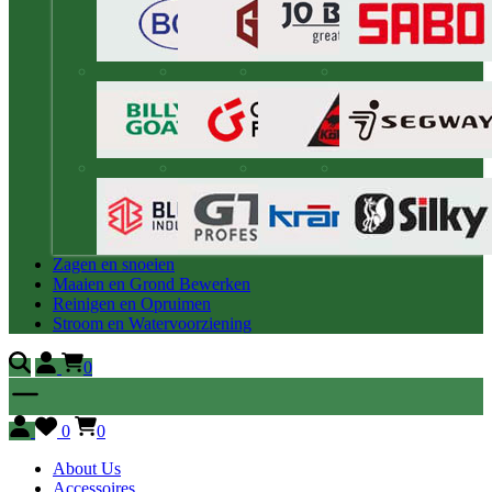
Zagen en snoeien
Maaien en Grond Bewerken
Reinigen en Opruimen
Stroom en Watervoorziening
0
0
0
About Us
Accessoires