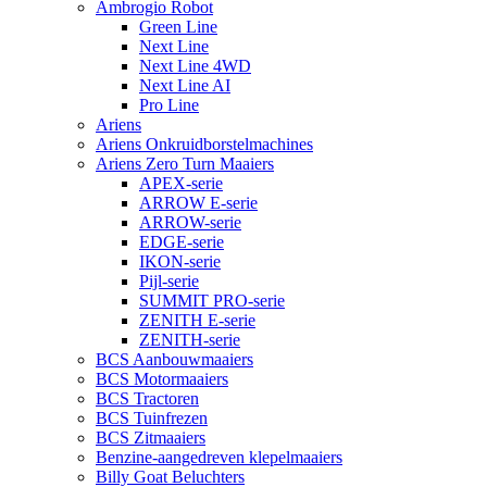
Ambrogio Robot
Green Line
Next Line
Next Line 4WD
Next Line AI
Pro Line
Ariens
Ariens Onkruidborstelmachines
Ariens Zero Turn Maaiers
APEX-serie
ARROW E-serie
ARROW-serie
EDGE-serie
IKON-serie
Pijl-serie
SUMMIT PRO-serie
ZENITH E-serie
ZENITH-serie
BCS Aanbouwmaaiers
BCS Motormaaiers
BCS Tractoren
BCS Tuinfrezen
BCS Zitmaaiers
Benzine-aangedreven klepelmaaiers
Billy Goat Beluchters