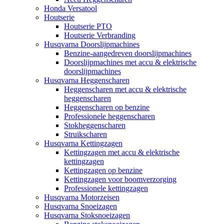
Honda Versatool
Houtserie
Houtserie PTO
Houtserie Verbranding
Husqvarna Doorslijpmachines
Benzine-aangedreven doorslijpmachines
Doorslijpmachines met accu & elektrische
doorslijpmachines
Husqvarna Heggenscharen
Heggenscharen met accu & elektrische
heggenscharen
Heggenscharen op benzine
Professionele heggenscharen
Stokheggenscharen
Struikscharen
Husqvarna Kettingzagen
Kettingzagen met accu & elektrische
kettingzagen
Kettingzagen op benzine
Kettingzagen voor boomverzorging
Professionele kettingzagen
Husqvarna Motorzeisen
Husqvarna Snoeizagen
Husqvarna Stoksnoeizagen