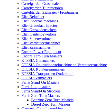
Castelgarden Grasmaaiers
Castelgarden Tuintractoren
Castelgarden Zitmaaier / Frontmaaier
Eliet Beluchter
Eliet Doorzaaimachines
Eliet Granulaat-injector
Eliet Graszodenstekers
Eliet Kantenbewerkers
Eliet Sneeuwruimers
Eliet Verticuteermachines
Eliet Zaaimachines
Encore Power Equipment
Encore Zero Turn Maaiers
ETESIA Grasmaaiers
ETESIA Onkruidborstelmachine en Verticuteermachine
ETESIA Ruwterreinmaaiers
ETESIA Transport en Onderhoud
ETESIA Zitmaaiers
Ferris Stand-On Maaiers
Ferris Loopmaaiers
Ferris Stand-On Strooiers
Ferris Zero Turn Maaiers
Benzine Zero Turn Maaiers
Diesel Zero Turn Maaiers
Garmech Grondbewerking