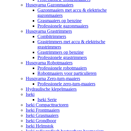
Husqvarna Gazonmaaiers
Gazonmaaiers met accu & elektrische
gazonmaaiers
Grasmaaiers op benzine
Professionele gazonmaaiers
Husqvarna Grastrimmers
Combitrimmers
Grastrimmers met accu & elektrische
grastrimmers
Grastrimmers op benzine
Professionele grastrimmers
Husqvarna Robotmaaiers
Professionele robotmaaiers
Robotmaaiers voor particulieren
Husqvarna Zero-turn-maaiers
Professionele zero-turn-maaiers
Hydraulische klepelmaaiers
Iseki
Iseki Serie
Iseki Compacttractoren
Iseki Frontmaaiers
Iseki Grasmaaiers
Iseki Grondboor
Iseki Helmstok