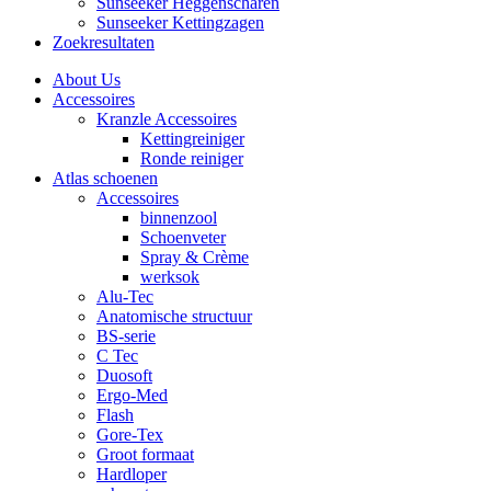
Sunseeker Heggenscharen
Sunseeker Kettingzagen
Zoekresultaten
About Us
Accessoires
Kranzle Accessoires
Kettingreiniger
Ronde reiniger
Atlas schoenen
Accessoires
binnenzool
Schoenveter
Spray & Crème
werksok
Alu-Tec
Anatomische structuur
BS-serie
C Tec
Duosoft
Ergo-Med
Flash
Gore-Tex
Groot formaat
Hardloper