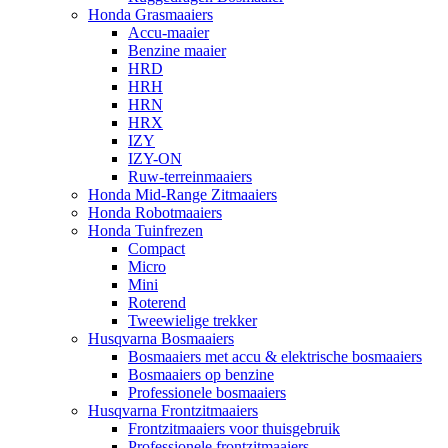
Honda Grasmaaiers
Accu-maaier
Benzine maaier
HRD
HRH
HRN
HRX
IZY
IZY-ON
Ruw-terreinmaaiers
Honda Mid-Range Zitmaaiers
Honda Robotmaaiers
Honda Tuinfrezen
Compact
Micro
Mini
Roterend
Tweewielige trekker
Husqvarna Bosmaaiers
Bosmaaiers met accu & elektrische bosmaaiers
Bosmaaiers op benzine
Professionele bosmaaiers
Husqvarna Frontzitmaaiers
Frontzitmaaiers voor thuisgebruik
Professionele frontzitmaaiers