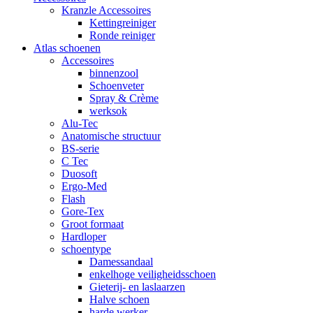
Kranzle Accessoires
Kettingreiniger
Ronde reiniger
Atlas schoenen
Accessoires
binnenzool
Schoenveter
Spray & Crème
werksok
Alu-Tec
Anatomische structuur
BS-serie
C Tec
Duosoft
Ergo-Med
Flash
Gore-Tex
Groot formaat
Hardloper
schoentype
Damessandaal
enkelhoge veiligheidsschoen
Gieterij- en laslaarzen
Halve schoen
harde werker