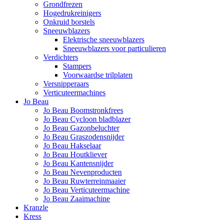
Grondfrezen
Hogedrukreinigers
Onkruid borstels
Sneeuwblazers
Elektrische sneeuwblazers
Sneeuwblazers voor particulieren
Verdichters
Stampers
Voorwaardse trilplaten
Versnipperaars
Verticuteermachines
Jo Beau
Jo Beau Boomstronkfrees
Jo Beau Cycloon bladblazer
Jo Beau Gazonbeluchter
Jo Beau Graszodensnijder
Jo Beau Hakselaar
Jo Beau Houtkliever
Jo Beau Kantensnijder
Jo Beau Nevenproducten
Jo Beau Ruwterreinmaaier
Jo Beau Verticuteermachine
Jo Beau Zaaimachine
Kranzle
Kress