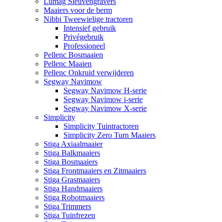
Lumag Sleuvengravers
Maaiers voor de berm
Nibbi Tweewielige tractoren
Intensief gebruik
Privégebruik
Professioneel
Pellenc Bosmaaien
Pellenc Maaien
Pellenc Onkruid verwijderen
Segway Navimow
Segway Navimow H-serie
Segway Navimow i-serie
Segway Navimow X-serie
Simplicity
Simplicity Tuintractoren
Simplicity Zero Turn Maaiers
Stiga Axiaalmaaier
Stiga Balkmaaiers
Stiga Bosmaaiers
Stiga Frontmaaiers en Zitmaaiers
Stiga Grasmaaiers
Stiga Handmaaiers
Stiga Robotmaaiers
Stiga Trimmers
Stiga Tuinfrezen