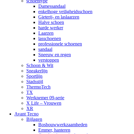
schoentype
Damessandaal
enkelhoge veiligheidsschoen
Gieterij- en laslaarzen
Halve schoen
harde werker
Laarzen
lasschoenen
professionele schoenen
sandaal
Sneeuw en regen
verstoppen
Schoon & Wit
Sneakerlijn
Sportlijn
Stadsstijl
ThermoTech
TX
Werknemer 09-serie
X Life – Vrouwen
XR
Avant Tecno
Bijlagen
Bosbouwwerkzaamheden
Emmer, hanteren