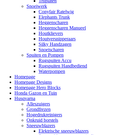
Trilplaten
Snoeiwerk
Conyfair Ratelwig
Elephants Trunk
Heggenscharen
Heggenscharen Manueel
Houtklievers
Houtversnipperaars
Silky Handzagen
Snoeischaren
Spuiten en Pompen
Rugspuiten Accu
Rugspuiten Handbediend
Waterpompen
Homepage
Homepage Designs
Homepage Hero Blocks
Honda Gazon en Tuin
Husqvarna
Alleszuigers
Grondfrezen
Hogedrukreinigers
Onkruid borstels
Sneeuwblazers
Elektrische sneeuwblazers