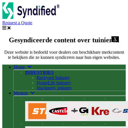
Request a Quote
Gesyndiceerde content over tuinieren
X
Deze website is bedoeld voor dealers om beschikbare merkcontent
te bekijken die ze kunnen syndiceren naar hun eigen websites.
Home
INDUSTRIES
Backyard Industry
HomeLife Industry
Machinery Industry
Merken