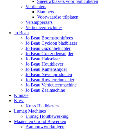
Sneeuwblazers voor particulieren
Verdichters
Stampers
Voorwaardse trilplaten
Versnipperaars
Verticuteermachines
Jo Beau
Jo Beau Boomstronkfrees
Jo Beau Cycloon bladblazer
Jo Beau Gazonbeluchter
Jo Beau Graszodensnijder
Jo Beau Hakselaar
Jo Beau Houtkliever
Jo Beau Kantensnijder
Jo Beau Nevenproducten
Jo Beau Ruwterreinmaaier
Jo Beau Verticuteermachine
Jo Beau Zaaimachine
Kranzle
Kress
Kress Bladblazers
Lumag Machines
Lumag Houtbewerking
Maaien en Grond Bewerken
Aanbouwwerktuigen