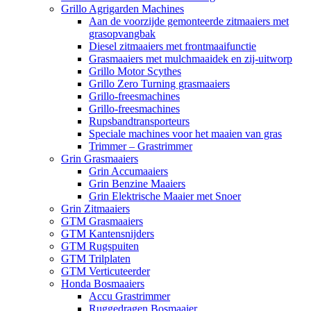
Grillo Agrigarden Machines
Aan de voorzijde gemonteerde zitmaaiers met
grasopvangbak
Diesel zitmaaiers met frontmaaifunctie
Grasmaaiers met mulchmaaidek en zij-uitworp
Grillo Motor Scythes
Grillo Zero Turning grasmaaiers
Grillo-freesmachines
Grillo-freesmachines
Rupsbandtransporteurs
Speciale machines voor het maaien van gras
Trimmer – Grastrimmer
Grin Grasmaaiers
Grin Accumaaiers
Grin Benzine Maaiers
Grin Elektrische Maaier met Snoer
Grin Zitmaaiers
GTM Grasmaaiers
GTM Kantensnijders
GTM Rugspuiten
GTM Trilplaten
GTM Verticuteerder
Honda Bosmaaiers
Accu Grastrimmer
Ruggedragen Bosmaaier