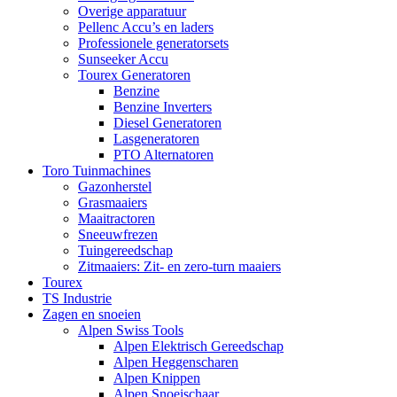
Overige apparatuur
Pellenc Accu’s en laders
Professionele generatorsets
Sunseeker Accu
Tourex Generatoren
Benzine
Benzine Inverters
Diesel Generatoren
Lasgeneratoren
PTO Alternatoren
Toro Tuinmachines
Gazonherstel
Grasmaaiers
Maaitractoren
Sneeuwfrezen
Tuingereedschap
Zitmaaiers: Zit- en zero-turn maaiers
Tourex
TS Industrie
Zagen en snoeien
Alpen Swiss Tools
Alpen Elektrisch Gereedschap
Alpen Heggenscharen
Alpen Knippen
Alpen Snoeischaar