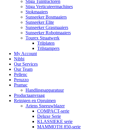
Stiga Tuintractoren
Stiga Verticuteermachines
Stokmaaiers
Sunseeker Bosmaaiers
Sunseeker Elite
Sunseeker Grasmaaiers
Sunseeker Robotmaaiers
Tourex Straatwerk
Trilplaten
Trilstampers
My Account
Nibbi
Our Services
Our Team
Pellenc
Peruzzo
Pramac
Handlingsapparatuur
Productaanvraag
Reinigen en Opruimen
Ariens Sneeuwblazer
COMPACT-serie
Deluxe Serie
KLASSIEKE serie
MAMMOTH 850-serie