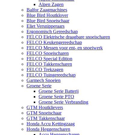
Alpen Zagen
Balfor Zaagmachines
Blue Bird Houtklover
Blue Bird Snoeischaar
Eliet Versnipperaars
Ergonomisch Gereedschap
FELCO Elektrische draagbare snoeischaren
FELCO Keukengereedschap
FELCO Messen voor ent- en snoeiwerk
FELCO Snoeischaren
FELCO Special Edition
FELCO Takkenscharen
FELCO Trekzagen
FELCO Tuingereedschap
Garmech Snoeien
Groene Serie
Groene Serie Batterij
Groene Serie PTO
Groene Serie Verbranding
GTM Houtklievers
GTM Snoeischaar
GTM Takkenschaar
Honda Accu Kettingzaag
Honda Heggenscharen
Accu Heggenscharen