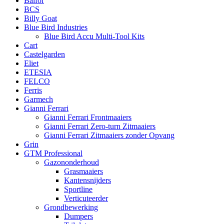
Balfor
BCS
Billy Goat
Blue Bird Industries
Blue Bird Accu Multi-Tool Kits
Cart
Castelgarden
Eliet
ETESIA
FELCO
Ferris
Garmech
Gianni Ferrari
Gianni Ferrari Frontmaaiers
Gianni Ferrari Zero-turn Zitmaaiers
Gianni Ferrari Zitmaaiers zonder Opvang
Grin
GTM Professional
Gazononderhoud
Grasmaaiers
Kantensnijders
Sportline
Verticuteerder
Grondbewerking
Dumpers