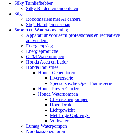
Silky Tuinliefhebber
Silky Bladen en onderdelen
Stiga
Robotmaaiers met AI-camera
Stiga Handgereedschap
Stroom en Watervoorziening
Apparatuur voor semi-professionals en recreatieve
activiteiten.
Energieopslag
Energieproductie
GTM Waterpompen
Honda Accu en Lader
Honda Industrieel
Honda Generatoren
Inverterserie
Specialistische Open Frame-serie
Honda Power Carriers
Honda Waterpompen
Chemicaliënpompen
Hoge Druk
Lichtgewicht
Met Hoge Opbrengst
Vuilwater
Lumag Waterpompen
Noodgasgeneratoren