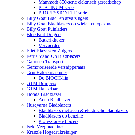
Mammoth 850-serie elektrisch gereedschap
PLATINUM-serie
PROFESSIONELE serie
Billy Goat Blad- en afvalzuigers
Billy Goat Bladblazers op wielen en op stand
Billy Goat Puinladers
Blue Bird Dragers
Batterijdrager
Vervoerder
Eliet Blazers en Zuigers
Ferris Stand-On Bladblazers
Garmech Transport
Gemotoriseerde versnipperaars
Grin Hakselmachines
De BIOCH-lijn
GTM Dumpers
GTM Hakselaars
Honda Bladblazer
Accu Bladblazer
Husqvarna Bladblazers
Bladblazers met accu & elektrische bladblazers
Bladblazers op benzine
Professionele blazers
Iseki Veegmachines
Kranzle Hogedrukreiniger