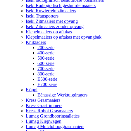
Iseki radiografisch bestuurbare bosmaaiers
Iseki Radiografisch gestuurde maaiers
Iseki Ruwterrein zitmaaiers
Iseki Transporters
Iseki Zitmaaiers met opvang
Iseki Zitmaaiers zonder opvang
Klepelmaaiers op aftakas
Klepelmaaiers op aftakas met opvangbak
Knikladers
200-serie
400-serie
500-serie
600-serie
700-serie
800-serie
E500-serie
E700-serie
Köppl
Eénassige Werktuigdragers
Kress Grasmaaiers
Kress Grastrimmers
Kress Robot Grasmaaiers
Lumag Grondboorinstallaties
Lumag Kiepwagen
Lumag Mulch/hooggrasmaaiers