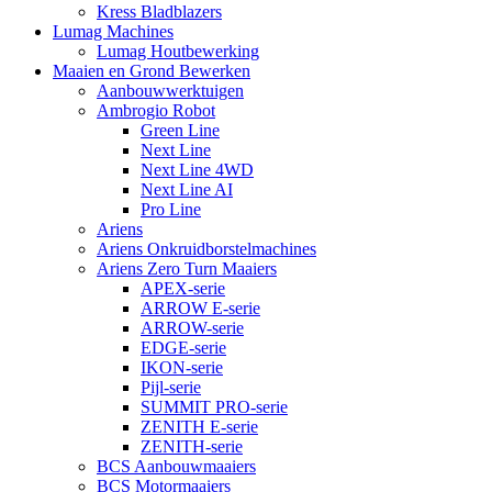
Kress Bladblazers
Lumag Machines
Lumag Houtbewerking
Maaien en Grond Bewerken
Aanbouwwerktuigen
Ambrogio Robot
Green Line
Next Line
Next Line 4WD
Next Line AI
Pro Line
Ariens
Ariens Onkruidborstelmachines
Ariens Zero Turn Maaiers
APEX-serie
ARROW E-serie
ARROW-serie
EDGE-serie
IKON-serie
Pijl-serie
SUMMIT PRO-serie
ZENITH E-serie
ZENITH-serie
BCS Aanbouwmaaiers
BCS Motormaaiers