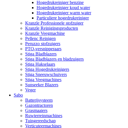
Hogedrukreiniger benzine
Hogedrukreiniger koud water
Hogedrukreiniger warm water
Particuliere hogedrukreiniger
Kranzle Professionele stofzuiger
Kranzle Reinigingsproducten
Kranzle Veegmachine
Pellenc Reinigen
Peruzzo stofzuigers
PTO-versnipperaars
Stiga Bladblazers
Stiga Bladblazers en bladzuigers
Stiga Hakselaars
Stiga Hogedrukreinigers
Stiga Sneeuwschuivers
Stiga Veegmachines
Sunseeker Blazers
Veger
Sabo
Batterijsysteem
Gazontractoren
Grasmaaiers
Ruwterreinmachines
Tuingereedschap
Verticuteermachines