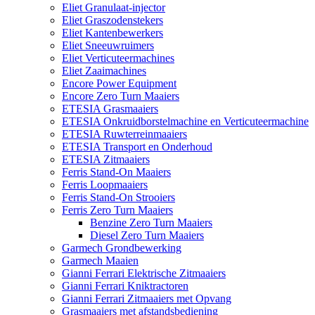
Eliet Granulaat-injector
Eliet Graszodenstekers
Eliet Kantenbewerkers
Eliet Sneeuwruimers
Eliet Verticuteermachines
Eliet Zaaimachines
Encore Power Equipment
Encore Zero Turn Maaiers
ETESIA Grasmaaiers
ETESIA Onkruidborstelmachine en Verticuteermachine
ETESIA Ruwterreinmaaiers
ETESIA Transport en Onderhoud
ETESIA Zitmaaiers
Ferris Stand-On Maaiers
Ferris Loopmaaiers
Ferris Stand-On Strooiers
Ferris Zero Turn Maaiers
Benzine Zero Turn Maaiers
Diesel Zero Turn Maaiers
Garmech Grondbewerking
Garmech Maaien
Gianni Ferrari Elektrische Zitmaaiers
Gianni Ferrari Kniktractoren
Gianni Ferrari Zitmaaiers met Opvang
Grasmaaiers met afstandsbediening