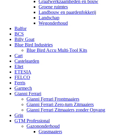
Graafwerkzaamheden en bouw
Groene ruimtes
Landbouw en paardenfokkerij
Landschap
Wegonderhoud
Balfor
BCS
Billy Goat
Blue Bird Industries
Blue Bird Accu Multi-Tool Kits
Cart
Castelgarden
Eliet
ETESIA
FELCO
Ferris
Garmech
Gianni Ferrari
Gianni Ferrari Frontmaaiers
Gianni Ferrari Zero-turn Zitmaaiers
Gianni Ferrari Zitmaaiers zonder Opvang
Grin
GTM Professional
Gazononderhoud
Grasmaaiers