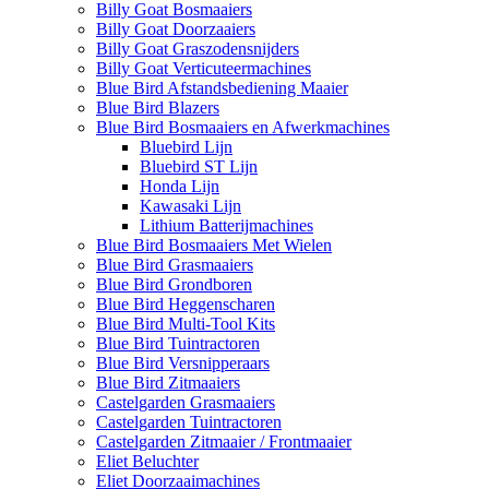
Billy Goat Bosmaaiers
Billy Goat Doorzaaiers
Billy Goat Graszodensnijders
Billy Goat Verticuteermachines
Blue Bird Afstandsbediening Maaier
Blue Bird Blazers
Blue Bird Bosmaaiers en Afwerkmachines
Bluebird Lijn
Bluebird ST Lijn
Honda Lijn
Kawasaki Lijn
Lithium Batterijmachines
Blue Bird Bosmaaiers Met Wielen
Blue Bird Grasmaaiers
Blue Bird Grondboren
Blue Bird Heggenscharen
Blue Bird Multi-Tool Kits
Blue Bird Tuintractoren
Blue Bird Versnipperaars
Blue Bird Zitmaaiers
Castelgarden Grasmaaiers
Castelgarden Tuintractoren
Castelgarden Zitmaaier / Frontmaaier
Eliet Beluchter
Eliet Doorzaaimachines