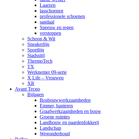
Laarzen
lasschoenen
professionele schoenen
sandaal
Sneeuw en regen
verstoppen
Schoon & Wit
Sneakerlijn
Sportlijn
Stadsstijl
ThermoTech
TX
Werknemer 09-serie
X Life – Vrouwen
XR
Avant Tecno
Bijlagen
Bosbouwwerkzaamheden
Emmer, hanteren
Graafwerkzaamheden en bouw
Groene ruimtes
Landbouw en paardenfokkerij
Landschap
Wegonderhoud