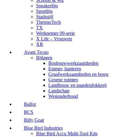
Schoon & Wit
Sneakerlijn
Sportlijn
Stadsstijl
ThermoTech
TX
Werknemer 09-serie
X Life – Vrouwen
XR
Avant Tecno
Bijlagen
Bosbouwwerkzaamheden
Emmer, hanteren
Graafwerkzaamheden en bouw
Groene ruimtes
Landbouw en paardenfokkerij
Landschap
Wegonderhoud
Balfor
BCS
Billy Goat
Blue Bird Industries
Blue Bird Accu Multi-Tool Kits