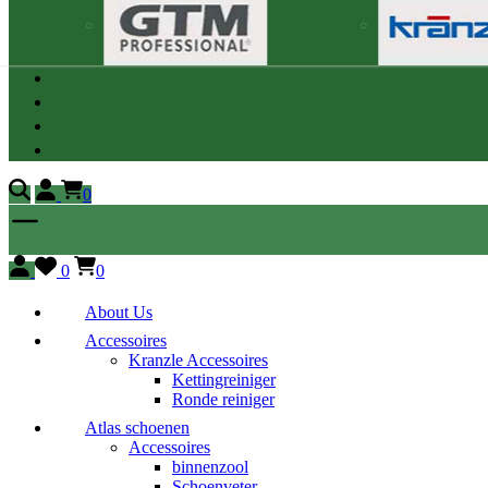
0
0
0
About Us
Accessoires
Kranzle Accessoires
Kettingreiniger
Ronde reiniger
Atlas schoenen
Accessoires
binnenzool
Schoenveter