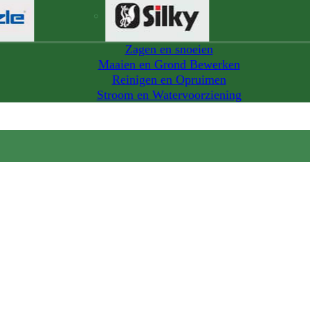
Zagen en snoeien
Maaien en Grond Bewerken
Reinigen en Opruimen
Stroom en Watervoorziening