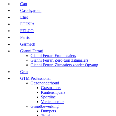
Cart
Castelgarden
Eliet
ETESIA
FELCO
Ferris
Garmech
Gianni Ferrari
Gianni Ferrari Frontmaaiers
Gianni Ferrari Zero-turn Zitmaaiers
Gianni Ferrari Zitmaaiers zonder Opvang
Grin
GTM Professional
Gazononderhoud
Grasmaaiers
Kantensnijders
Sportline
Verticuteerder
Grondbewerking
Dumpers
Trilplaten