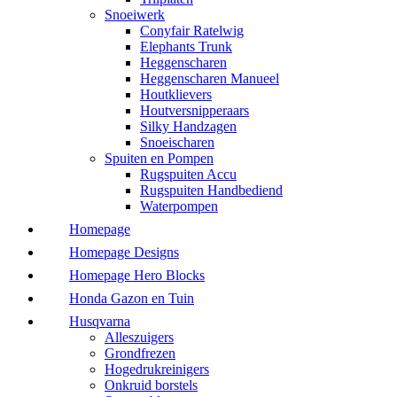
Snoeiwerk
Conyfair Ratelwig
Elephants Trunk
Heggenscharen
Heggenscharen Manueel
Houtklievers
Houtversnipperaars
Silky Handzagen
Snoeischaren
Spuiten en Pompen
Rugspuiten Accu
Rugspuiten Handbediend
Waterpompen
Homepage
Homepage Designs
Homepage Hero Blocks
Honda Gazon en Tuin
Husqvarna
Alleszuigers
Grondfrezen
Hogedrukreinigers
Onkruid borstels