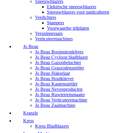
Sneeuwblazers
Elektrische sneeuwblazers
Sneeuwblazers voor particulieren
Verdichters
Stampers
Voorwaardse trilplaten
Versnipperaars
Verticuteermachines
Jo Beau
Jo Beau Boomstronkfrees
Jo Beau Cycloon bladblazer
Jo Beau Gazonbeluchter
Jo Beau Graszodensnijder
Jo Beau Hakselaar
Jo Beau Houtkliever
Jo Beau Kantensnijder
Jo Beau Nevenproducten
Jo Beau Ruwterreinmaaier
Jo Beau Verticuteermachine
Jo Beau Zaaimachine
Kranzle
Kress
Kress Bladblazers