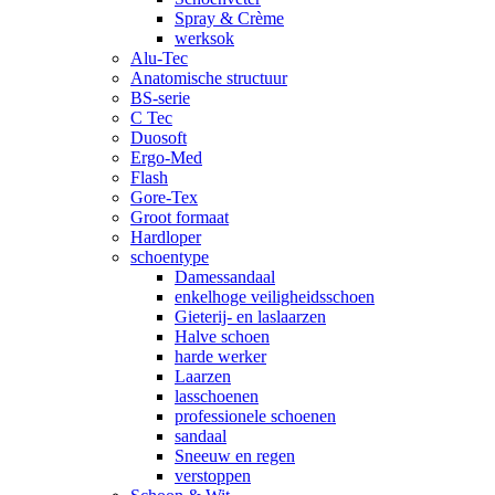
Spray & Crème
werksok
Alu-Tec
Anatomische structuur
BS-serie
C Tec
Duosoft
Ergo-Med
Flash
Gore-Tex
Groot formaat
Hardloper
schoentype
Damessandaal
enkelhoge veiligheidsschoen
Gieterij- en laslaarzen
Halve schoen
harde werker
Laarzen
lasschoenen
professionele schoenen
sandaal
Sneeuw en regen
verstoppen