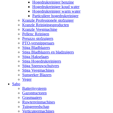
Hogedrukreiniger benzine
Hogedrukreiniger koud water
Hogedrukreiniger warm water
Particuliere hogedrukreiniger
Kranzle Professionele stofzuiger
Kranzle Reinigingsproducten
Kranzle Veegmachine
Pellenc Reinigen
Peruzzo stofzuigers
PTO-versnipperaars
Stiga Bladblazers
Stiga Bladblazers en bladzuigers
Stiga Hakselaars
Stiga Hogedrukreinigers
Stiga Sneeuwschuivers
Stiga Veegmachines
Sunseeker Blazers
Veger
Sabo
Batterijsysteem
Gazontractoren
Grasmaaiers
Ruwterreinmachines
Tuingereedschap
Verticuteermachines