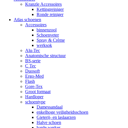
Kranzle Accessoires
Kettingreiniger
Ronde reiniger
Atlas schoenen
Accessoires
binnenzool
Schoenveter
Spray & Crème
werksok
Alu-Tec
Anatomische structuur
BS-serie
C Tec
Duosoft
Ergo-Med
Flash
Gore-Tex
Groot formaat
Hardloper
schoentype
Damessandaal
enkelhoge veiligheidsschoen
Gieterij- en laslaarzen
Halve schoen
harde werker