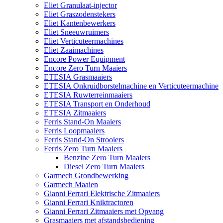
Eliet Granulaat-injector
Eliet Graszodenstekers
Eliet Kantenbewerkers
Eliet Sneeuwruimers
Eliet Verticuteermachines
Eliet Zaaimachines
Encore Power Equipment
Encore Zero Turn Maaiers
ETESIA Grasmaaiers
ETESIA Onkruidborstelmachine en Verticuteermachine
ETESIA Ruwterreinmaaiers
ETESIA Transport en Onderhoud
ETESIA Zitmaaiers
Ferris Stand-On Maaiers
Ferris Loopmaaiers
Ferris Stand-On Strooiers
Ferris Zero Turn Maaiers
Benzine Zero Turn Maaiers
Diesel Zero Turn Maaiers
Garmech Grondbewerking
Garmech Maaien
Gianni Ferrari Elektrische Zitmaaiers
Gianni Ferrari Kniktractoren
Gianni Ferrari Zitmaaiers met Opvang
Grasmaaiers met afstandsbediening