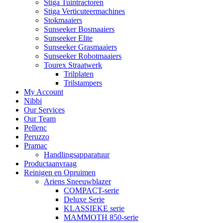
Stiga Tuintractoren
Stiga Verticuteermachines
Stokmaaiers
Sunseeker Bosmaaiers
Sunseeker Elite
Sunseeker Grasmaaiers
Sunseeker Robotmaaiers
Tourex Straatwerk
Trilplaten
Trilstampers
My Account
Nibbi
Our Services
Our Team
Pellenc
Peruzzo
Pramac
Handlingsapparatuur
Productaanvraag
Reinigen en Opruimen
Ariens Sneeuwblazer
COMPACT-serie
Deluxe Serie
KLASSIEKE serie
MAMMOTH 850-serie