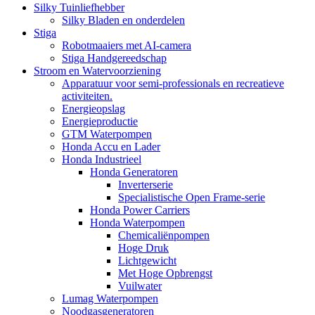
Silky Tuinliefhebber
Silky Bladen en onderdelen
Stiga
Robotmaaiers met AI-camera
Stiga Handgereedschap
Stroom en Watervoorziening
Apparatuur voor semi-professionals en recreatieve
activiteiten.
Energieopslag
Energieproductie
GTM Waterpompen
Honda Accu en Lader
Honda Industrieel
Honda Generatoren
Inverterserie
Specialistische Open Frame-serie
Honda Power Carriers
Honda Waterpompen
Chemicaliënpompen
Hoge Druk
Lichtgewicht
Met Hoge Opbrengst
Vuilwater
Lumag Waterpompen
Noodgasgeneratoren