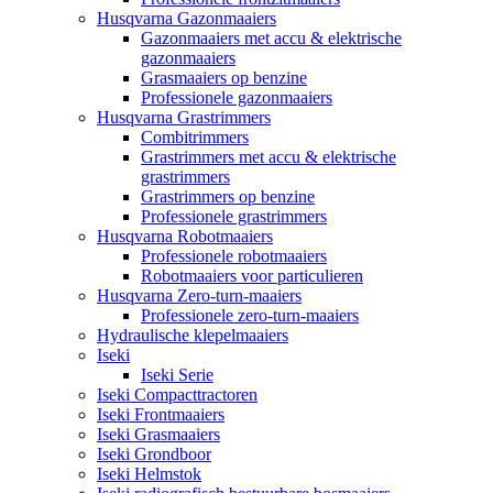
Husqvarna Gazonmaaiers
Gazonmaaiers met accu & elektrische
gazonmaaiers
Grasmaaiers op benzine
Professionele gazonmaaiers
Husqvarna Grastrimmers
Combitrimmers
Grastrimmers met accu & elektrische
grastrimmers
Grastrimmers op benzine
Professionele grastrimmers
Husqvarna Robotmaaiers
Professionele robotmaaiers
Robotmaaiers voor particulieren
Husqvarna Zero-turn-maaiers
Professionele zero-turn-maaiers
Hydraulische klepelmaaiers
Iseki
Iseki Serie
Iseki Compacttractoren
Iseki Frontmaaiers
Iseki Grasmaaiers
Iseki Grondboor
Iseki Helmstok