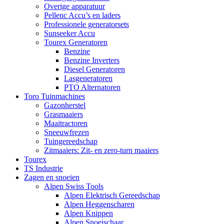
Overige apparatuur
Pellenc Accu’s en laders
Professionele generatorsets
Sunseeker Accu
Tourex Generatoren
Benzine
Benzine Inverters
Diesel Generatoren
Lasgeneratoren
PTO Alternatoren
Toro Tuinmachines
Gazonherstel
Grasmaaiers
Maaitractoren
Sneeuwfrezen
Tuingereedschap
Zitmaaiers: Zit- en zero-turn maaiers
Tourex
TS Industrie
Zagen en snoeien
Alpen Swiss Tools
Alpen Elektrisch Gereedschap
Alpen Heggenscharen
Alpen Knippen
Alpen Snoeischaar