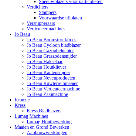
Sneeuwblazers voor particulieren
Verdichters
Stampers
Voorwaardse trilplaten
Versnipperaars
Verticuteermachines
Jo Beau
Jo Beau Boomstronkfrees
Jo Beau Cycloon bladblazer
Jo Beau Gazonbeluchter
Jo Beau Graszodensnijder
Jo Beau Hakselaar
Jo Beau Houtkliever
Jo Beau Kantensnijder
Jo Beau Nevenproducten
Jo Beau Ruwterreinmaaier
Jo Beau Verticuteermachine
Jo Beau Zaaimachine
Kranzle
Kress
Kress Bladblazers
Lumag Machines
Lumag Houtbewerking
Maaien en Grond Bewerken
Aanbouwwerktuigen