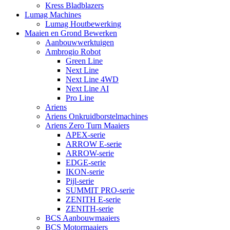
Kress Bladblazers
Lumag Machines
Lumag Houtbewerking
Maaien en Grond Bewerken
Aanbouwwerktuigen
Ambrogio Robot
Green Line
Next Line
Next Line 4WD
Next Line AI
Pro Line
Ariens
Ariens Onkruidborstelmachines
Ariens Zero Turn Maaiers
APEX-serie
ARROW E-serie
ARROW-serie
EDGE-serie
IKON-serie
Pijl-serie
SUMMIT PRO-serie
ZENITH E-serie
ZENITH-serie
BCS Aanbouwmaaiers
BCS Motormaaiers