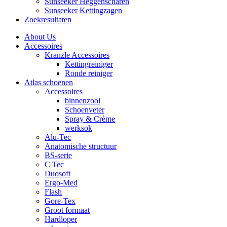
Sunseeker Heggenscharen
Sunseeker Kettingzagen
Zoekresultaten
About Us
Accessoires
Kranzle Accessoires
Kettingreiniger
Ronde reiniger
Atlas schoenen
Accessoires
binnenzool
Schoenveter
Spray & Crème
werksok
Alu-Tec
Anatomische structuur
BS-serie
C Tec
Duosoft
Ergo-Med
Flash
Gore-Tex
Groot formaat
Hardloper