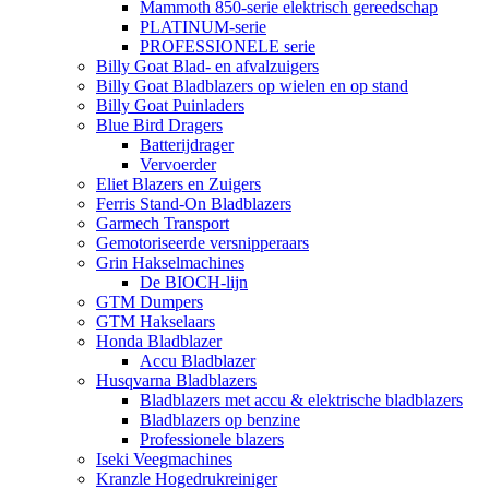
Mammoth 850-serie elektrisch gereedschap
PLATINUM-serie
PROFESSIONELE serie
Billy Goat Blad- en afvalzuigers
Billy Goat Bladblazers op wielen en op stand
Billy Goat Puinladers
Blue Bird Dragers
Batterijdrager
Vervoerder
Eliet Blazers en Zuigers
Ferris Stand-On Bladblazers
Garmech Transport
Gemotoriseerde versnipperaars
Grin Hakselmachines
De BIOCH-lijn
GTM Dumpers
GTM Hakselaars
Honda Bladblazer
Accu Bladblazer
Husqvarna Bladblazers
Bladblazers met accu & elektrische bladblazers
Bladblazers op benzine
Professionele blazers
Iseki Veegmachines
Kranzle Hogedrukreiniger