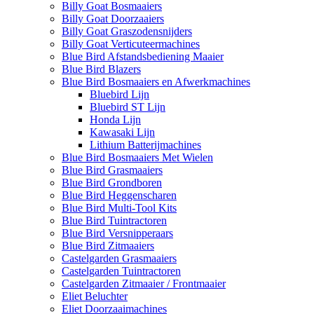
Billy Goat Bosmaaiers
Billy Goat Doorzaaiers
Billy Goat Graszodensnijders
Billy Goat Verticuteermachines
Blue Bird Afstandsbediening Maaier
Blue Bird Blazers
Blue Bird Bosmaaiers en Afwerkmachines
Bluebird Lijn
Bluebird ST Lijn
Honda Lijn
Kawasaki Lijn
Lithium Batterijmachines
Blue Bird Bosmaaiers Met Wielen
Blue Bird Grasmaaiers
Blue Bird Grondboren
Blue Bird Heggenscharen
Blue Bird Multi-Tool Kits
Blue Bird Tuintractoren
Blue Bird Versnipperaars
Blue Bird Zitmaaiers
Castelgarden Grasmaaiers
Castelgarden Tuintractoren
Castelgarden Zitmaaier / Frontmaaier
Eliet Beluchter
Eliet Doorzaaimachines