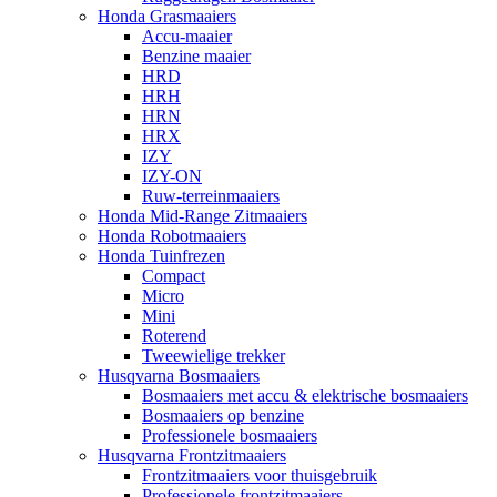
Honda Grasmaaiers
Accu-maaier
Benzine maaier
HRD
HRH
HRN
HRX
IZY
IZY-ON
Ruw-terreinmaaiers
Honda Mid-Range Zitmaaiers
Honda Robotmaaiers
Honda Tuinfrezen
Compact
Micro
Mini
Roterend
Tweewielige trekker
Husqvarna Bosmaaiers
Bosmaaiers met accu & elektrische bosmaaiers
Bosmaaiers op benzine
Professionele bosmaaiers
Husqvarna Frontzitmaaiers
Frontzitmaaiers voor thuisgebruik
Professionele frontzitmaaiers