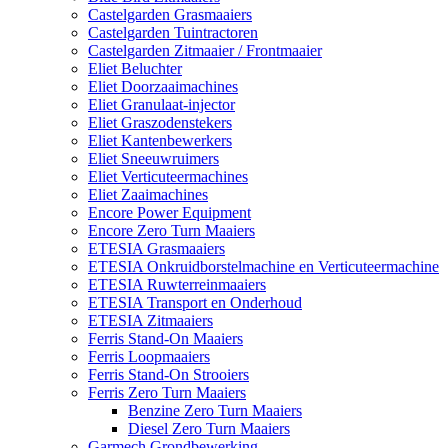
Castelgarden Grasmaaiers
Castelgarden Tuintractoren
Castelgarden Zitmaaier / Frontmaaier
Eliet Beluchter
Eliet Doorzaaimachines
Eliet Granulaat-injector
Eliet Graszodenstekers
Eliet Kantenbewerkers
Eliet Sneeuwruimers
Eliet Verticuteermachines
Eliet Zaaimachines
Encore Power Equipment
Encore Zero Turn Maaiers
ETESIA Grasmaaiers
ETESIA Onkruidborstelmachine en Verticuteermachine
ETESIA Ruwterreinmaaiers
ETESIA Transport en Onderhoud
ETESIA Zitmaaiers
Ferris Stand-On Maaiers
Ferris Loopmaaiers
Ferris Stand-On Strooiers
Ferris Zero Turn Maaiers
Benzine Zero Turn Maaiers
Diesel Zero Turn Maaiers
Garmech Grondbewerking