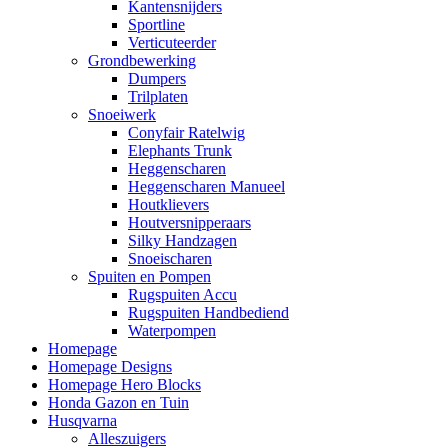
Kantensnijders
Sportline
Verticuteerder
Grondbewerking
Dumpers
Trilplaten
Snoeiwerk
Conyfair Ratelwig
Elephants Trunk
Heggenscharen
Heggenscharen Manueel
Houtklievers
Houtversnipperaars
Silky Handzagen
Snoeischaren
Spuiten en Pompen
Rugspuiten Accu
Rugspuiten Handbediend
Waterpompen
Homepage
Homepage Designs
Homepage Hero Blocks
Honda Gazon en Tuin
Husqvarna
Alleszuigers