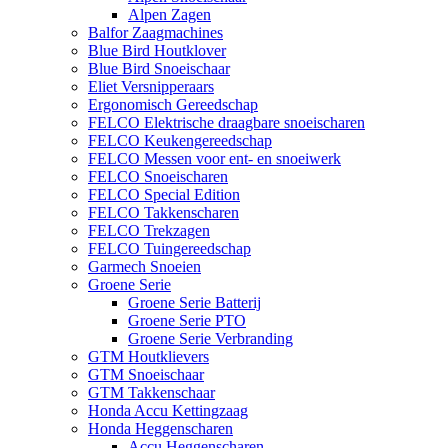
Alpen Zagen
Balfor Zaagmachines
Blue Bird Houtklover
Blue Bird Snoeischaar
Eliet Versnipperaars
Ergonomisch Gereedschap
FELCO Elektrische draagbare snoeischaren
FELCO Keukengereedschap
FELCO Messen voor ent- en snoeiwerk
FELCO Snoeischaren
FELCO Special Edition
FELCO Takkenscharen
FELCO Trekzagen
FELCO Tuingereedschap
Garmech Snoeien
Groene Serie
Groene Serie Batterij
Groene Serie PTO
Groene Serie Verbranding
GTM Houtklievers
GTM Snoeischaar
GTM Takkenschaar
Honda Accu Kettingzaag
Honda Heggenscharen
Accu Heggenscharen