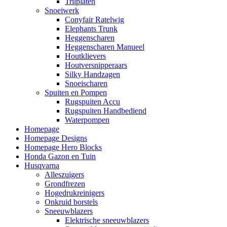
Trilplaten
Snoeiwerk
Conyfair Ratelwig
Elephants Trunk
Heggenscharen
Heggenscharen Manueel
Houtklievers
Houtversnipperaars
Silky Handzagen
Snoeischaren
Spuiten en Pompen
Rugspuiten Accu
Rugspuiten Handbediend
Waterpompen
Homepage
Homepage Designs
Homepage Hero Blocks
Honda Gazon en Tuin
Husqvarna
Alleszuigers
Grondfrezen
Hogedrukreinigers
Onkruid borstels
Sneeuwblazers
Elektrische sneeuwblazers