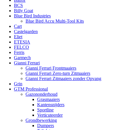
Balfor
BCS
Billy Goat
Blue Bird Industries
Blue Bird Accu Multi-Tool Kits
Cart
Castelgarden
Eliet
ETESIA
FELCO
Ferris
Garmech
Gianni Ferrari
Gianni Ferrari Frontmaaiers
Gianni Ferrari Zero-turn Zitmaaiers
Gianni Ferrari Zitmaaiers zonder Opvang
Grin
GTM Professional
Gazononderhoud
Grasmaaiers
Kantensnijders
Sportline
Verticuteerder
Grondbewerking
Dumpers