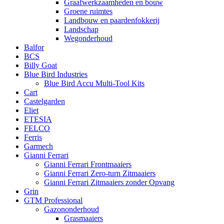
Graafwerkzaamheden en bouw
Groene ruimtes
Landbouw en paardenfokkerij
Landschap
Wegonderhoud
Balfor
BCS
Billy Goat
Blue Bird Industries
Blue Bird Accu Multi-Tool Kits
Cart
Castelgarden
Eliet
ETESIA
FELCO
Ferris
Garmech
Gianni Ferrari
Gianni Ferrari Frontmaaiers
Gianni Ferrari Zero-turn Zitmaaiers
Gianni Ferrari Zitmaaiers zonder Opvang
Grin
GTM Professional
Gazononderhoud
Grasmaaiers