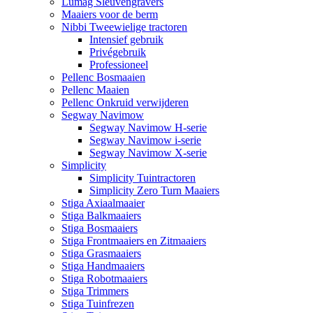
Lumag Sleuvengravers
Maaiers voor de berm
Nibbi Tweewielige tractoren
Intensief gebruik
Privégebruik
Professioneel
Pellenc Bosmaaien
Pellenc Maaien
Pellenc Onkruid verwijderen
Segway Navimow
Segway Navimow H-serie
Segway Navimow i-serie
Segway Navimow X-serie
Simplicity
Simplicity Tuintractoren
Simplicity Zero Turn Maaiers
Stiga Axiaalmaaier
Stiga Balkmaaiers
Stiga Bosmaaiers
Stiga Frontmaaiers en Zitmaaiers
Stiga Grasmaaiers
Stiga Handmaaiers
Stiga Robotmaaiers
Stiga Trimmers
Stiga Tuinfrezen