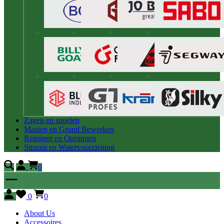
Zagen en snoeien
Maaien en Grond Bewerken
Reinigen en Opruimen
Stroom en Watervoorziening
0
0
0
About Us
Accessoires