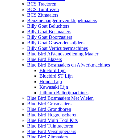
BCS Tractoren
BCS Tuinfrezen
BCS Zitmaaiers
Benzine-aangedreven klepelmaaiers
Billy Goat Beluchters
Billy Goat Bosmaaiers
Billy Goat Doorzaaiers
Billy Goat Graszodensnijders
Billy Goat Verticuteermachines
Blue Bird Afstandsbediening Maaier
Blue Bird Blazers
Blue Bird Bosmaaiers en Afwerkmachines
Bluebird Lijn
Bluebird ST Lijn
Honda Lijn
Kawasaki Lijn
Lithium Batterijmachines
Blue Bird Bosmaaiers Met Wielen
Blue Bird Grasmaaiers
Blue Bird Grondboren
Blue Bird Heggenscharen
Blue Bird Multi-Tool Kits
Blue Bird Tuintractoren
Blue Bird Versnipperaars
Blue Bird Zitmaaiers