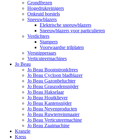
Grondfrezen
Hogedrukreinigers
Onkruid borstels
Sneeuwblazers
Elektrische sneeuwblazers
Sneeuwblazers voor particulieren
Verdichters
Stampers
Voorwaardse trilplaten
Versnipperaars
Verticuteermachines
Jo Beau
Jo Beau Boomstronkfrees
Jo Beau Cycloon bladblazer
Jo Beau Gazonbeluchter
Jo Beau Graszodensnijder
Jo Beau Hakselaar
Jo Beau Houtkliever
Jo Beau Kantensnijder
Jo Beau Nevenproducten
Jo Beau Ruwterreinmaaier
Jo Beau Verticuteermachine
Jo Beau Zaaimachine
Kranzle
Kress