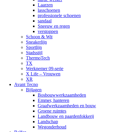
Laarzen
lasschoenen
professionele schoenen
sandaal
Sneeuw en regen
verstoppen
Schoon & Wit
Sneakerlijn
Sportlijn
Stadsstijl
ThermoTech
TX
Werknemer 09-serie
X Life – Vrouwen
XR
Avant Tecno
Bijlagen
Bosbouwwerkzaamheden
Emmer, hanteren
Graafwerkzaamheden en bouw
Groene ruimtes
Landbouw en paardenfokkerij
Landschap
Wegonderhoud