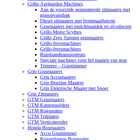
Grillo Agrigarden Machines
Aan de voorzijde gemonteerde zitmaaiers met
grasopvangbak
Diesel zitmaaiers met frontmaaifunctie
Grasmaaiers met mulchmaaidek en zij-uitworp
Grillo Motor Scythes
Grillo Zero Turning grasmaaiers
Grillo-freesmachines
Grillo-freesmachines
Rupsbandtransporteurs
Speciale machines voor het maaien van gras
Trimmer – Grastrimmer
Grin Grasmaaiers
Grin Accumaaiers
Grin Benzine Maaiers
Grin Elektrische Maaier met Snoer
Grin Zitmaaiers
GTM Grasmaaiers
GTM Kantensnijders
GTM Rugspuiten
GTM Trilplaten
GTM Verticuteerder
Honda Bosmaaiers
Accu Grastrimmer
Ruggedragen Bosmaaier