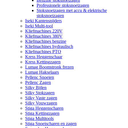
Benzine stoksnoeizagen
Professionele stoksnoeizagen
Stoksnoeizagen met accu & elektrische
stoksnoeizagen
Iseki Kantensnijders
Iseki Multi-tool
Kliefmachines 220V
Kliefmachines 380V
Kliefmachines benzine
Kliefmachines hydraulisch
Kliefmachines PTO
Kress Heggenschaar
Kress Kettingzagen
Lumag Boomstronk frezen
Lumag Hakselaars
Pellenc Snoeien
Pellenc Zagen
Silky Bijlen
Silky Stokzagen
Silky Vaste zagen
Silky Vouwzagen
Stiga Heggenscharen
Stiga Kettingzagen
Stiga Multitools
Stiga Snoeischaren en zagen