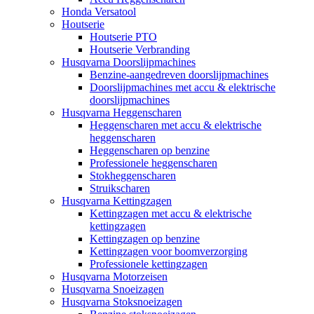
Honda Versatool
Houtserie
Houtserie PTO
Houtserie Verbranding
Husqvarna Doorslijpmachines
Benzine-aangedreven doorslijpmachines
Doorslijpmachines met accu & elektrische
doorslijpmachines
Husqvarna Heggenscharen
Heggenscharen met accu & elektrische
heggenscharen
Heggenscharen op benzine
Professionele heggenscharen
Stokheggenscharen
Struikscharen
Husqvarna Kettingzagen
Kettingzagen met accu & elektrische
kettingzagen
Kettingzagen op benzine
Kettingzagen voor boomverzorging
Professionele kettingzagen
Husqvarna Motorzeisen
Husqvarna Snoeizagen
Husqvarna Stoksnoeizagen