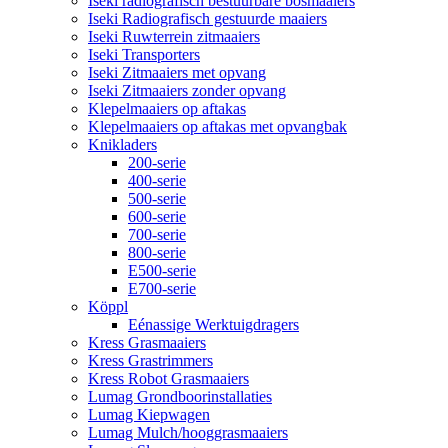
Iseki radiografisch bestuurbare bosmaaiers
Iseki Radiografisch gestuurde maaiers
Iseki Ruwterrein zitmaaiers
Iseki Transporters
Iseki Zitmaaiers met opvang
Iseki Zitmaaiers zonder opvang
Klepelmaaiers op aftakas
Klepelmaaiers op aftakas met opvangbak
Knikladers
200-serie
400-serie
500-serie
600-serie
700-serie
800-serie
E500-serie
E700-serie
Köppl
Eénassige Werktuigdragers
Kress Grasmaaiers
Kress Grastrimmers
Kress Robot Grasmaaiers
Lumag Grondboorinstallaties
Lumag Kiepwagen
Lumag Mulch/hooggrasmaaiers