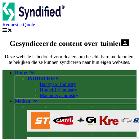
Request a Quote
Gesyndiceerde content over tuinieren
X
Deze website is bedoeld voor dealers om beschikbare merkcontent
te bekijken die ze kunnen syndiceren naar hun eigen websites.
Home
INDUSTRIES
Backyard Industry
HomeLife Industry
Machinery Industry
Merken