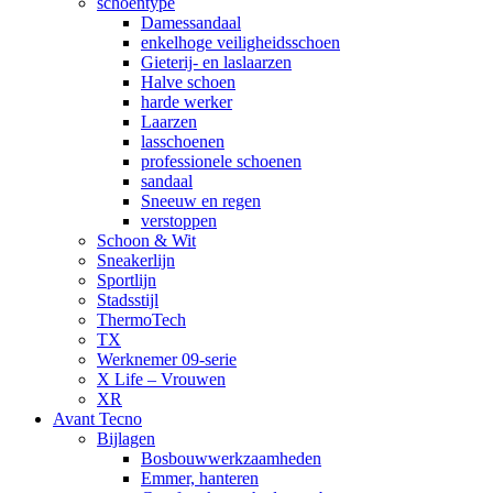
schoentype
Damessandaal
enkelhoge veiligheidsschoen
Gieterij- en laslaarzen
Halve schoen
harde werker
Laarzen
lasschoenen
professionele schoenen
sandaal
Sneeuw en regen
verstoppen
Schoon & Wit
Sneakerlijn
Sportlijn
Stadsstijl
ThermoTech
TX
Werknemer 09-serie
X Life – Vrouwen
XR
Avant Tecno
Bijlagen
Bosbouwwerkzaamheden
Emmer, hanteren