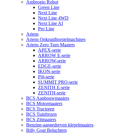
Ambrogio Robot
Green Line
Next Line
Next Line 4WD
Next Line AI
Pro Line
Ariens
Ariens Onkruidborstelmachines
Ariens Zero Turn Maaiers
APEX-serie
ARROW E-serie
ARROW-serie
EDGE-serie
IKON-serie
Pijl-serie
SUMMIT PRO-serie
ZENITH E-serie
ZENITH-serie
BCS Aanbouwmaaiers
BCS Motormaaiers
BCS Tractoren
BCS Tuinfrezen
BCS Zitmaaiers
Benzine-aangedreven klepelmaaiers
Billy Goat Beluchters