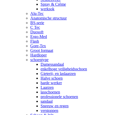
Spray & Crème
werksok
Alu-Tec
Anatomische structuur
BS-serie
C Tec
Duosoft
Ergo-Med
Flash
Gore-Tex
Groot formaat
Hardloper
schoentype
Damessandaal
enkelhoge veiligheidsschoen
Gieterij- en laslaarzen
Halve schoen
harde werker
Laarzen
lasschoenen
professionele schoenen
sandaal
Sneeuw en regen
verstoppen