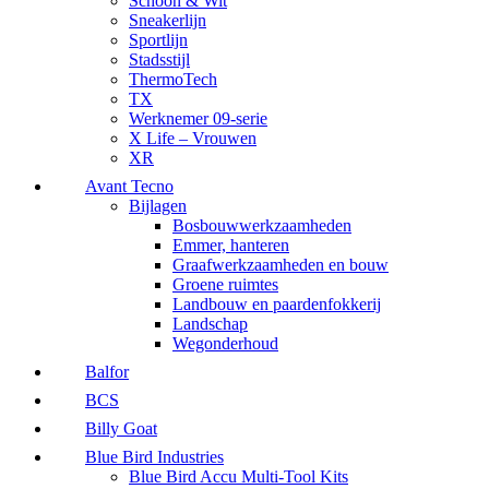
Schoon & Wit
Sneakerlijn
Sportlijn
Stadsstijl
ThermoTech
TX
Werknemer 09-serie
X Life – Vrouwen
XR
Avant Tecno
Bijlagen
Bosbouwwerkzaamheden
Emmer, hanteren
Graafwerkzaamheden en bouw
Groene ruimtes
Landbouw en paardenfokkerij
Landschap
Wegonderhoud
Balfor
BCS
Billy Goat
Blue Bird Industries
Blue Bird Accu Multi-Tool Kits