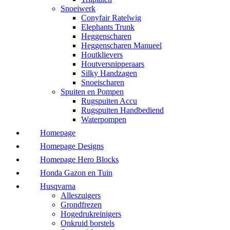
Snoeiwerk
Conyfair Ratelwig
Elephants Trunk
Heggenscharen
Heggenscharen Manueel
Houtklievers
Houtversnipperaars
Silky Handzagen
Snoeischaren
Spuiten en Pompen
Rugspuiten Accu
Rugspuiten Handbediend
Waterpompen
Homepage
Homepage Designs
Homepage Hero Blocks
Honda Gazon en Tuin
Husqvarna
Alleszuigers
Grondfrezen
Hogedrukreinigers
Onkruid borstels