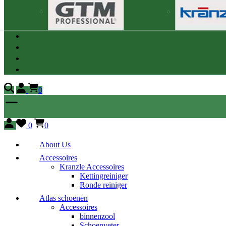
0
0
0
About Us
Accessoires
Kranzle Accessoires
Kettingreiniger
Ronde reiniger
Atlas schoenen
Accessoires
binnenzool
Schoenveter