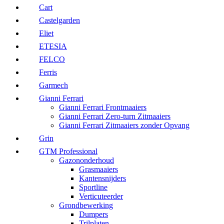
Cart
Castelgarden
Eliet
ETESIA
FELCO
Ferris
Garmech
Gianni Ferrari
Gianni Ferrari Frontmaaiers
Gianni Ferrari Zero-turn Zitmaaiers
Gianni Ferrari Zitmaaiers zonder Opvang
Grin
GTM Professional
Gazononderhoud
Grasmaaiers
Kantensnijders
Sportline
Verticuteerder
Grondbewerking
Dumpers
Trilplaten