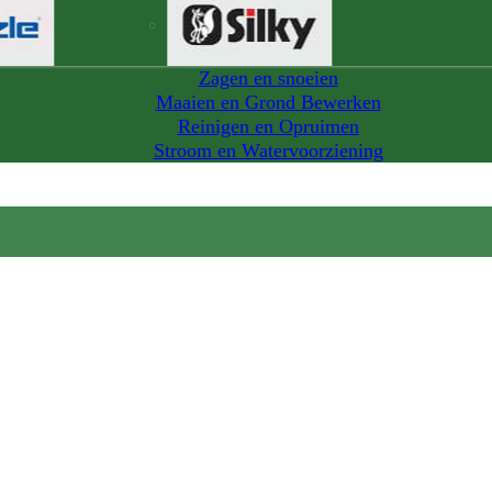
Zagen en snoeien
Maaien en Grond Bewerken
Reinigen en Opruimen
Stroom en Watervoorziening