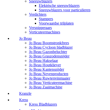
Sneeuwblazers
Elektrische sneeuwblazers
Sneeuwblazers voor particulieren
Verdichters
Stampers
Voorwaardse trilplaten
Versnipperaars
Verticuteermachines
Jo Beau
Jo Beau Boomstronkfrees
Jo Beau Cycloon bladblazer
Jo Beau Gazonbeluchter
Jo Beau Graszodensnijder
Jo Beau Hakselaar
Jo Beau Houtkliever
Jo Beau Kantensnijder
Jo Beau Nevenproducten
Jo Beau Ruwterreinmaaier
Jo Beau Verticuteermachine
Jo Beau Zaaimachine
Kranzle
Kress
Kress Bladblazers