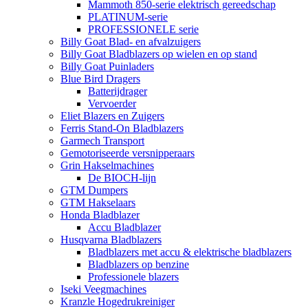
Mammoth 850-serie elektrisch gereedschap
PLATINUM-serie
PROFESSIONELE serie
Billy Goat Blad- en afvalzuigers
Billy Goat Bladblazers op wielen en op stand
Billy Goat Puinladers
Blue Bird Dragers
Batterijdrager
Vervoerder
Eliet Blazers en Zuigers
Ferris Stand-On Bladblazers
Garmech Transport
Gemotoriseerde versnipperaars
Grin Hakselmachines
De BIOCH-lijn
GTM Dumpers
GTM Hakselaars
Honda Bladblazer
Accu Bladblazer
Husqvarna Bladblazers
Bladblazers met accu & elektrische bladblazers
Bladblazers op benzine
Professionele blazers
Iseki Veegmachines
Kranzle Hogedrukreiniger