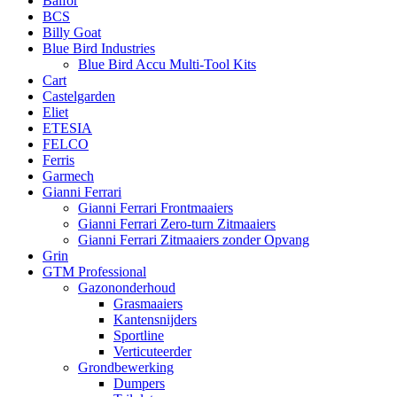
Balfor
BCS
Billy Goat
Blue Bird Industries
Blue Bird Accu Multi-Tool Kits
Cart
Castelgarden
Eliet
ETESIA
FELCO
Ferris
Garmech
Gianni Ferrari
Gianni Ferrari Frontmaaiers
Gianni Ferrari Zero-turn Zitmaaiers
Gianni Ferrari Zitmaaiers zonder Opvang
Grin
GTM Professional
Gazononderhoud
Grasmaaiers
Kantensnijders
Sportline
Verticuteerder
Grondbewerking
Dumpers