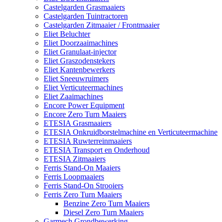
Castelgarden Grasmaaiers
Castelgarden Tuintractoren
Castelgarden Zitmaaier / Frontmaaier
Eliet Beluchter
Eliet Doorzaaimachines
Eliet Granulaat-injector
Eliet Graszodenstekers
Eliet Kantenbewerkers
Eliet Sneeuwruimers
Eliet Verticuteermachines
Eliet Zaaimachines
Encore Power Equipment
Encore Zero Turn Maaiers
ETESIA Grasmaaiers
ETESIA Onkruidborstelmachine en Verticuteermachine
ETESIA Ruwterreinmaaiers
ETESIA Transport en Onderhoud
ETESIA Zitmaaiers
Ferris Stand-On Maaiers
Ferris Loopmaaiers
Ferris Stand-On Strooiers
Ferris Zero Turn Maaiers
Benzine Zero Turn Maaiers
Diesel Zero Turn Maaiers
Garmech Grondbewerking