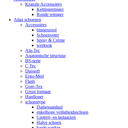
Kranzle Accessoires
Kettingreiniger
Ronde reiniger
Atlas schoenen
Accessoires
binnenzool
Schoenveter
Spray & Crème
werksok
Alu-Tec
Anatomische structuur
BS-serie
C Tec
Duosoft
Ergo-Med
Flash
Gore-Tex
Groot formaat
Hardloper
schoentype
Damessandaal
enkelhoge veiligheidsschoen
Gieterij- en laslaarzen
Halve schoen
harde werker