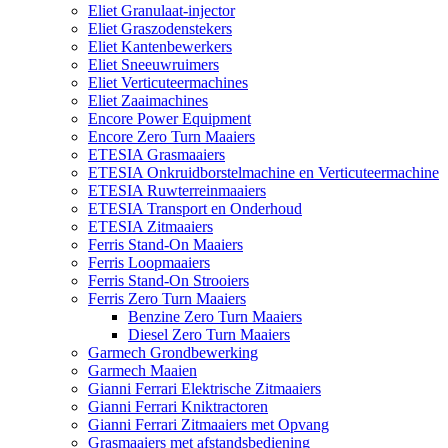
Eliet Granulaat-injector
Eliet Graszodenstekers
Eliet Kantenbewerkers
Eliet Sneeuwruimers
Eliet Verticuteermachines
Eliet Zaaimachines
Encore Power Equipment
Encore Zero Turn Maaiers
ETESIA Grasmaaiers
ETESIA Onkruidborstelmachine en Verticuteermachine
ETESIA Ruwterreinmaaiers
ETESIA Transport en Onderhoud
ETESIA Zitmaaiers
Ferris Stand-On Maaiers
Ferris Loopmaaiers
Ferris Stand-On Strooiers
Ferris Zero Turn Maaiers
Benzine Zero Turn Maaiers
Diesel Zero Turn Maaiers
Garmech Grondbewerking
Garmech Maaien
Gianni Ferrari Elektrische Zitmaaiers
Gianni Ferrari Kniktractoren
Gianni Ferrari Zitmaaiers met Opvang
Grasmaaiers met afstandsbediening