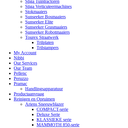
Stiga Tuintractoren
Stiga Verticuteermachines
Stokmaaiers
Sunseeker Bosmaaiers
Sunseeker Elite
Sunseeker Grasmaaiers
Sunseeker Robotmaaiers
Tourex Straatwerk
Trilplaten
Trilstampers
My Account
Nibbi
Our Services
Our Team
Pellenc
Peruzzo
Pramac
Handlingsapparatuur
Productaanvraag
Reinigen en Opruimen
Ariens Sneeuwblazer
COMPACT-serie
Deluxe Serie
KLASSIEKE serie
MAMMOTH 850-serie