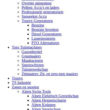
Overige apparatuur
Pellenc Accu’s en laders
Professionele generatorsets
Sunseeker Accu
Tourex Generatoren
Benzine
Benzine Inverters
Diesel Generatoren
Lasgeneratoren
PTO Alternatoren
Toro Tuinmachines
Gazonherstel
Grasmaaiers
Maaitractoren
Sneeuwfrezen
Tuingereedschap
Zitmaaiers: Zit- en zero-turn maaiers
Tourex
TS Industrie
Zagen en snoeien
Alpen Swiss Tools
Alpen Elektrisch Gereedschap
Alpen Heggenscharen
Alpen Knippen
Alpen Snoeischaar