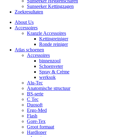
Sunseeker Heggenscharen
Sunseeker Kettingzagen
Zoekresultaten
About Us
Accessoires
Kranzle Accessoires
Kettingreiniger
Ronde reiniger
Atlas schoenen
Accessoires
binnenzool
Schoenveter
Spray & Crème
werksok
Alu-Tec
Anatomische structuur
BS-serie
C Tec
Duosoft
Ergo-Med
Flash
Gore-Tex
Groot formaat
Hardloper