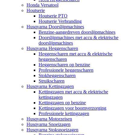
Honda Versatool
Houtserie
Houtserie PTO
Houtserie Verbranding
Husqvarna Doorslijpmachines
Benzine-aangedreven doorslijpmachines
Doorslijpmachines met accu & elektrische
doorslijpmachines
Husqvarna Heggenscharen
Heggenscharen met accu & elektrische
heggenscharen
Heggenscharen op benzine
Professionele heggenscharen
Stokheggenscharen
Struikscharen
Husqvarna Kettingzagen
Kettingzagen met accu & elektrische
kettingzagen
Kettingzagen op benzine
Kettingzagen voor boomverzorging
Professionele kettingzagen
Husqvarna Motorzeisen
Husqvarna Snoeizagen
Husqvarna Stoksnoeizagen