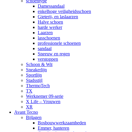
schoentype
Damessandaal
enkelhoge veiligheidsschoen
Gieterij- en laslaarzen
Halve schoen
harde werker
Laarzen
lasschoenen
professionele schoenen
sandaal
Sneeuw en regen
verstoppen
Schoon & Wit
Sneakerlijn
Sportlijn
Stadsstijl
ThermoTech
TX
Werknemer 09-serie
X Life – Vrouwen
XR
Avant Tecno
Bijlagen
Bosbouwwerkzaamheden
Emmer, hanteren