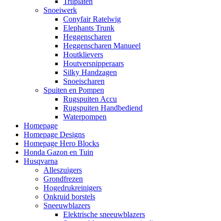
Trilplaten
Snoeiwerk
Conyfair Ratelwig
Elephants Trunk
Heggenscharen
Heggenscharen Manueel
Houtklievers
Houtversnipperaars
Silky Handzagen
Snoeischaren
Spuiten en Pompen
Rugspuiten Accu
Rugspuiten Handbediend
Waterpompen
Homepage
Homepage Designs
Homepage Hero Blocks
Honda Gazon en Tuin
Husqvarna
Alleszuigers
Grondfrezen
Hogedrukreinigers
Onkruid borstels
Sneeuwblazers
Elektrische sneeuwblazers