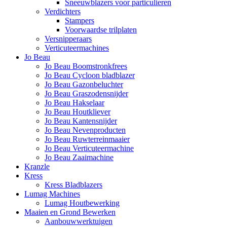
Sneeuwblazers voor particulieren
Verdichters
Stampers
Voorwaardse trilplaten
Versnipperaars
Verticuteermachines
Jo Beau
Jo Beau Boomstronkfrees
Jo Beau Cycloon bladblazer
Jo Beau Gazonbeluchter
Jo Beau Graszodensnijder
Jo Beau Hakselaar
Jo Beau Houtkliever
Jo Beau Kantensnijder
Jo Beau Nevenproducten
Jo Beau Ruwterreinmaaier
Jo Beau Verticuteermachine
Jo Beau Zaaimachine
Kranzle
Kress
Kress Bladblazers
Lumag Machines
Lumag Houtbewerking
Maaien en Grond Bewerken
Aanbouwwerktuigen