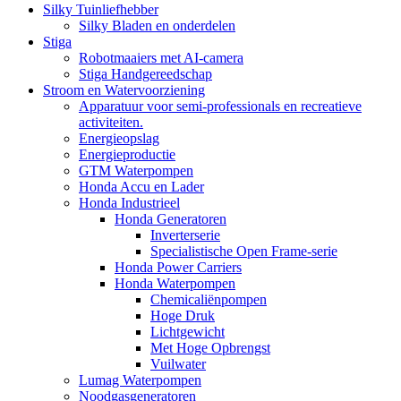
Silky Tuinliefhebber
Silky Bladen en onderdelen
Stiga
Robotmaaiers met AI-camera
Stiga Handgereedschap
Stroom en Watervoorziening
Apparatuur voor semi-professionals en recreatieve
activiteiten.
Energieopslag
Energieproductie
GTM Waterpompen
Honda Accu en Lader
Honda Industrieel
Honda Generatoren
Inverterserie
Specialistische Open Frame-serie
Honda Power Carriers
Honda Waterpompen
Chemicaliënpompen
Hoge Druk
Lichtgewicht
Met Hoge Opbrengst
Vuilwater
Lumag Waterpompen
Noodgasgeneratoren