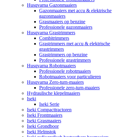
Husqvarna Gazonmaaiers
Gazonmaaiers met accu & elektrische
gazonmaaiers
Grasmaaiers op benzine
Professionele gazonmaaiers
Husqvarna Grastrimmers
Combitrimmers
Grastrimmers met accu & elektrische
grastrimmers
Grastrimmers op benzine
Professionele grastrimmers
Husqvarna Robotmaaiers
Professionele robotmaaiers
Robotmaaiers voor particulieren
Husqvarna Zero-turn-maaiers
Professionele zero-turn-maaiers
Hydraulische klepelmaaiers
Iseki
Iseki Serie
Iseki Compacttractoren
Iseki Frontmaaiers
Iseki Grasmaaiers
Iseki Grondboor
Iseki Helmstok