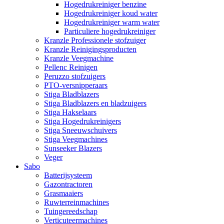
Hogedrukreiniger benzine
Hogedrukreiniger koud water
Hogedrukreiniger warm water
Particuliere hogedrukreiniger
Kranzle Professionele stofzuiger
Kranzle Reinigingsproducten
Kranzle Veegmachine
Pellenc Reinigen
Peruzzo stofzuigers
PTO-versnipperaars
Stiga Bladblazers
Stiga Bladblazers en bladzuigers
Stiga Hakselaars
Stiga Hogedrukreinigers
Stiga Sneeuwschuivers
Stiga Veegmachines
Sunseeker Blazers
Veger
Sabo
Batterijsysteem
Gazontractoren
Grasmaaiers
Ruwterreinmachines
Tuingereedschap
Verticuteermachines