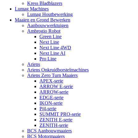
Kress Bladblazers
Lumag Machines
Lumag Houtbewerking
Maaien en Grond Bewerken
Aanbouwwerktuigen
Ambrogio Robot
Green Line
Next Line
Next Line 4WD
Next Line AI
Pro Line
Ariens
Ariens Onkruidborstelmachines
Ariens Zero Turn Maaiers
APEX-serie
ARROW E-serie
ARROW-serie
EDGE-serie
IKON-serie
Pijl-serie
SUMMIT PRO-serie
ZENITH E-serie
ZENITH-serie
BCS Aanbouwmaaiers
BCS Motormaaiers