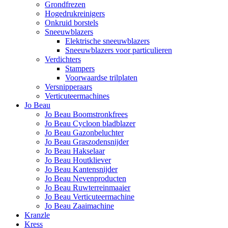
Grondfrezen
Hogedrukreinigers
Onkruid borstels
Sneeuwblazers
Elektrische sneeuwblazers
Sneeuwblazers voor particulieren
Verdichters
Stampers
Voorwaardse trilplaten
Versnipperaars
Verticuteermachines
Jo Beau
Jo Beau Boomstronkfrees
Jo Beau Cycloon bladblazer
Jo Beau Gazonbeluchter
Jo Beau Graszodensnijder
Jo Beau Hakselaar
Jo Beau Houtkliever
Jo Beau Kantensnijder
Jo Beau Nevenproducten
Jo Beau Ruwterreinmaaier
Jo Beau Verticuteermachine
Jo Beau Zaaimachine
Kranzle
Kress