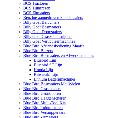
BCS Tractoren
BCS Tuinfrezen
BCS Zitmaaiers
Benzine-aangedreven klepelmaaiers
Billy Goat Beluchters
Billy Goat Bosmaaiers
Billy Goat Doorzaaiers
Billy Goat Graszodensnijders
Billy Goat Verticuteermachines
Blue Bird Afstandsbediening Maaier
Blue Bird Blazers
Blue Bird Bosmaaiers en Afwerkmachines
Bluebird Lijn
Bluebird ST Lijn
Honda Lijn
Kawasaki Lijn
Lithium Batterijmachines
Blue Bird Bosmaaiers Met Wielen
Blue Bird Grasmaaiers
Blue Bird Grondboren
Blue Bird Heggenscharen
Blue Bird Multi-Tool Kits
Blue Bird Tuintractoren
Blue Bird Versnipperaars
Blue Bird Zitmaaiers