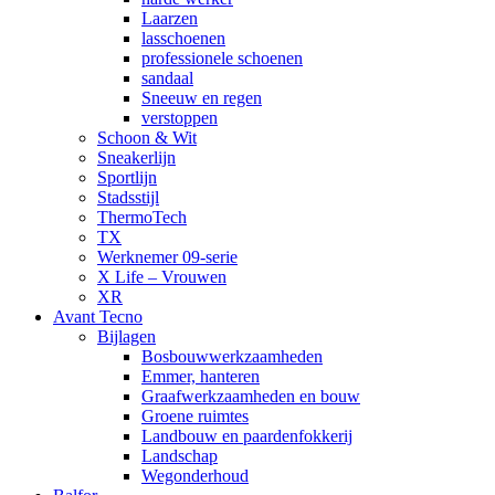
Laarzen
lasschoenen
professionele schoenen
sandaal
Sneeuw en regen
verstoppen
Schoon & Wit
Sneakerlijn
Sportlijn
Stadsstijl
ThermoTech
TX
Werknemer 09-serie
X Life – Vrouwen
XR
Avant Tecno
Bijlagen
Bosbouwwerkzaamheden
Emmer, hanteren
Graafwerkzaamheden en bouw
Groene ruimtes
Landbouw en paardenfokkerij
Landschap
Wegonderhoud