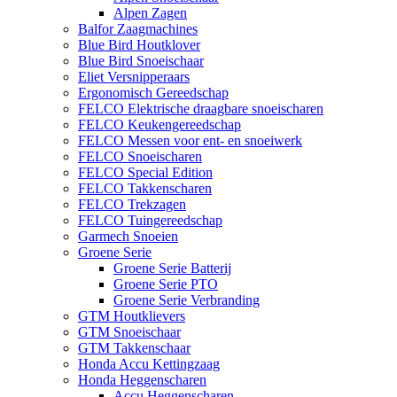
Alpen Zagen
Balfor Zaagmachines
Blue Bird Houtklover
Blue Bird Snoeischaar
Eliet Versnipperaars
Ergonomisch Gereedschap
FELCO Elektrische draagbare snoeischaren
FELCO Keukengereedschap
FELCO Messen voor ent- en snoeiwerk
FELCO Snoeischaren
FELCO Special Edition
FELCO Takkenscharen
FELCO Trekzagen
FELCO Tuingereedschap
Garmech Snoeien
Groene Serie
Groene Serie Batterij
Groene Serie PTO
Groene Serie Verbranding
GTM Houtklievers
GTM Snoeischaar
GTM Takkenschaar
Honda Accu Kettingzaag
Honda Heggenscharen
Accu Heggenscharen