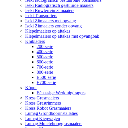
Iseki radiografisch bestuurbare bosmaaiers
Iseki Radiografisch gestuurde maaiers
Iseki Ruwterrein zitmaaiers
Iseki Transporters
Iseki Zitmaaiers met opvang
Iseki Zitmaaiers zonder opvang
Klepelmaaiers op aftakas
Klepelmaaiers op aftakas met opvangbak
Knikladers
200-serie
400-serie
500-serie
600-serie
700-serie
800-serie
E500-serie
E700-serie
Köppl
Eénassige Werktuigdragers
Kress Grasmaaiers
Kress Grastrimmers
Kress Robot Grasmaaiers
Lumag Grondboorinstallaties
Lumag Kiepwagen
Lumag Mulch/hooggrasmaaiers