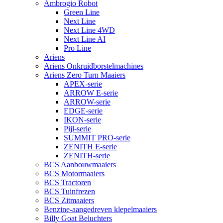
Ambrogio Robot
Green Line
Next Line
Next Line 4WD
Next Line AI
Pro Line
Ariens
Ariens Onkruidborstelmachines
Ariens Zero Turn Maaiers
APEX-serie
ARROW E-serie
ARROW-serie
EDGE-serie
IKON-serie
Pijl-serie
SUMMIT PRO-serie
ZENITH E-serie
ZENITH-serie
BCS Aanbouwmaaiers
BCS Motormaaiers
BCS Tractoren
BCS Tuinfrezen
BCS Zitmaaiers
Benzine-aangedreven klepelmaaiers
Billy Goat Beluchters