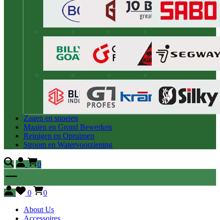
Zagen en snoeien
Maaien en Grond Bewerken
Reinigen en Opruimen
Stroom en Watervoorziening
0
0
0
About Us
Accessoires