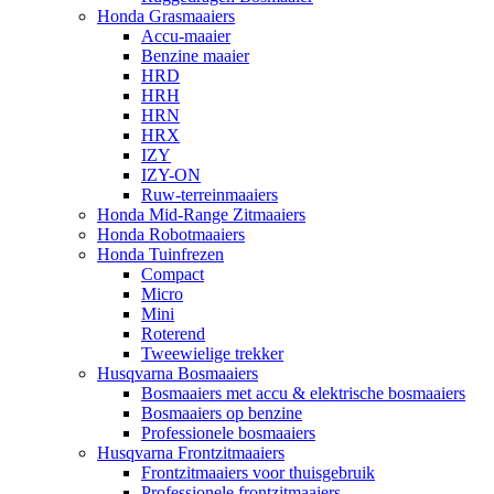
Honda Grasmaaiers
Accu-maaier
Benzine maaier
HRD
HRH
HRN
HRX
IZY
IZY-ON
Ruw-terreinmaaiers
Honda Mid-Range Zitmaaiers
Honda Robotmaaiers
Honda Tuinfrezen
Compact
Micro
Mini
Roterend
Tweewielige trekker
Husqvarna Bosmaaiers
Bosmaaiers met accu & elektrische bosmaaiers
Bosmaaiers op benzine
Professionele bosmaaiers
Husqvarna Frontzitmaaiers
Frontzitmaaiers voor thuisgebruik
Professionele frontzitmaaiers