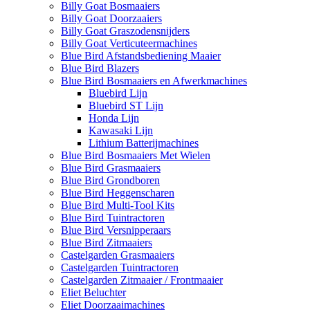
Billy Goat Bosmaaiers
Billy Goat Doorzaaiers
Billy Goat Graszodensnijders
Billy Goat Verticuteermachines
Blue Bird Afstandsbediening Maaier
Blue Bird Blazers
Blue Bird Bosmaaiers en Afwerkmachines
Bluebird Lijn
Bluebird ST Lijn
Honda Lijn
Kawasaki Lijn
Lithium Batterijmachines
Blue Bird Bosmaaiers Met Wielen
Blue Bird Grasmaaiers
Blue Bird Grondboren
Blue Bird Heggenscharen
Blue Bird Multi-Tool Kits
Blue Bird Tuintractoren
Blue Bird Versnipperaars
Blue Bird Zitmaaiers
Castelgarden Grasmaaiers
Castelgarden Tuintractoren
Castelgarden Zitmaaier / Frontmaaier
Eliet Beluchter
Eliet Doorzaaimachines