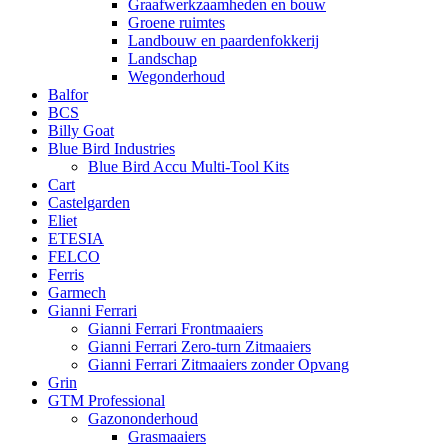
Graafwerkzaamheden en bouw
Groene ruimtes
Landbouw en paardenfokkerij
Landschap
Wegonderhoud
Balfor
BCS
Billy Goat
Blue Bird Industries
Blue Bird Accu Multi-Tool Kits
Cart
Castelgarden
Eliet
ETESIA
FELCO
Ferris
Garmech
Gianni Ferrari
Gianni Ferrari Frontmaaiers
Gianni Ferrari Zero-turn Zitmaaiers
Gianni Ferrari Zitmaaiers zonder Opvang
Grin
GTM Professional
Gazononderhoud
Grasmaaiers