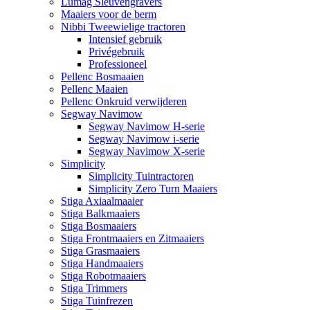
Lumag Sleuvengravers
Maaiers voor de berm
Nibbi Tweewielige tractoren
Intensief gebruik
Privégebruik
Professioneel
Pellenc Bosmaaien
Pellenc Maaien
Pellenc Onkruid verwijderen
Segway Navimow
Segway Navimow H-serie
Segway Navimow i-serie
Segway Navimow X-serie
Simplicity
Simplicity Tuintractoren
Simplicity Zero Turn Maaiers
Stiga Axiaalmaaier
Stiga Balkmaaiers
Stiga Bosmaaiers
Stiga Frontmaaiers en Zitmaaiers
Stiga Grasmaaiers
Stiga Handmaaiers
Stiga Robotmaaiers
Stiga Trimmers
Stiga Tuinfrezen