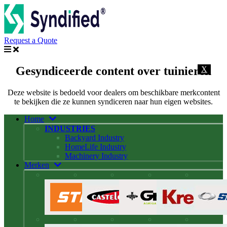
Request a Quote
Gesyndiceerde content over tuinieren
X
Deze website is bedoeld voor dealers om beschikbare merkcontent
te bekijken die ze kunnen syndiceren naar hun eigen websites.
Home
INDUSTRIES
Backyard Industry
HomeLife Industry
Machinery Industry
Merken