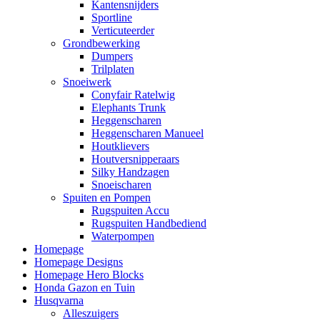
Kantensnijders
Sportline
Verticuteerder
Grondbewerking
Dumpers
Trilplaten
Snoeiwerk
Conyfair Ratelwig
Elephants Trunk
Heggenscharen
Heggenscharen Manueel
Houtklievers
Houtversnipperaars
Silky Handzagen
Snoeischaren
Spuiten en Pompen
Rugspuiten Accu
Rugspuiten Handbediend
Waterpompen
Homepage
Homepage Designs
Homepage Hero Blocks
Honda Gazon en Tuin
Husqvarna
Alleszuigers