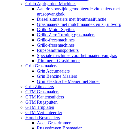
Grillo Agrigarden Machines
Aan de voorzijde gemonteerde zitmaaiers met
grasopvangbak
Diesel zitmaaiers met frontmaaifunctie
Grasmaaiers met mulchmaaidek en zij-uitworp
Grillo Motor Scythes
Grillo Zero Turning grasmaaiers
Grillo-freesmachines
Grillo-freesmachines
Rupsbandtransporteurs
Speciale machines voor het maaien van gras
Trimmer – Grastrimmer
Grin Grasmaaiers
Grin Accumaaiers
Grin Benzine Maaiers
Grin Elektrische Maaier met Snoer
Grin Zitmaaiers
GTM Grasmaaiers
GTM Kantensnijders
GTM Rugspuiten
GTM Trilplaten
GTM Verticuteerder
Honda Bosmaaiers
Accu Grastrimmer
Ruggedragen Bosmaaier