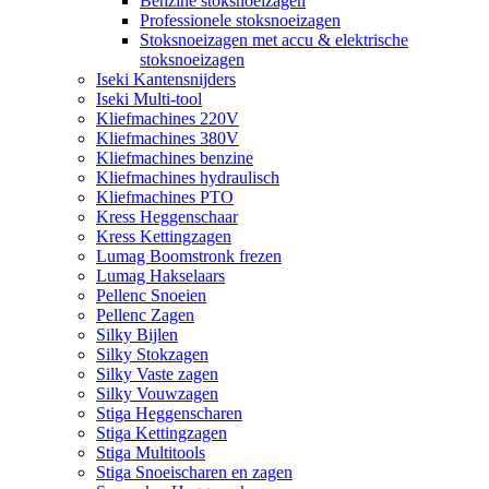
Benzine stoksnoeizagen
Professionele stoksnoeizagen
Stoksnoeizagen met accu & elektrische
stoksnoeizagen
Iseki Kantensnijders
Iseki Multi-tool
Kliefmachines 220V
Kliefmachines 380V
Kliefmachines benzine
Kliefmachines hydraulisch
Kliefmachines PTO
Kress Heggenschaar
Kress Kettingzagen
Lumag Boomstronk frezen
Lumag Hakselaars
Pellenc Snoeien
Pellenc Zagen
Silky Bijlen
Silky Stokzagen
Silky Vaste zagen
Silky Vouwzagen
Stiga Heggenscharen
Stiga Kettingzagen
Stiga Multitools
Stiga Snoeischaren en zagen