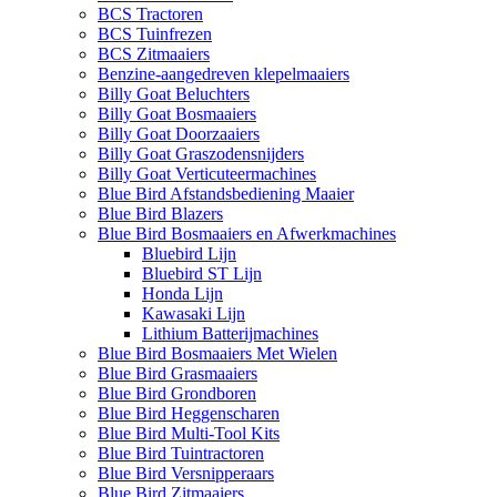
BCS Tractoren
BCS Tuinfrezen
BCS Zitmaaiers
Benzine-aangedreven klepelmaaiers
Billy Goat Beluchters
Billy Goat Bosmaaiers
Billy Goat Doorzaaiers
Billy Goat Graszodensnijders
Billy Goat Verticuteermachines
Blue Bird Afstandsbediening Maaier
Blue Bird Blazers
Blue Bird Bosmaaiers en Afwerkmachines
Bluebird Lijn
Bluebird ST Lijn
Honda Lijn
Kawasaki Lijn
Lithium Batterijmachines
Blue Bird Bosmaaiers Met Wielen
Blue Bird Grasmaaiers
Blue Bird Grondboren
Blue Bird Heggenscharen
Blue Bird Multi-Tool Kits
Blue Bird Tuintractoren
Blue Bird Versnipperaars
Blue Bird Zitmaaiers