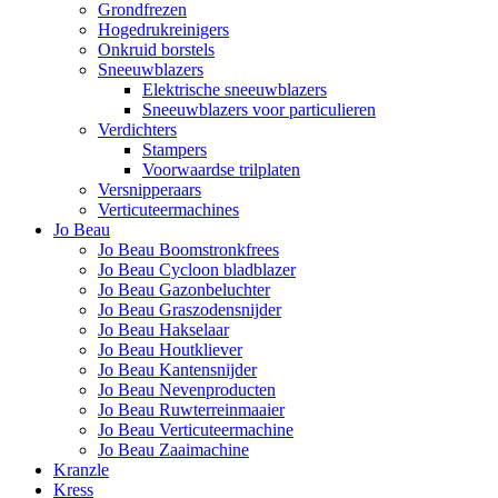
Grondfrezen
Hogedrukreinigers
Onkruid borstels
Sneeuwblazers
Elektrische sneeuwblazers
Sneeuwblazers voor particulieren
Verdichters
Stampers
Voorwaardse trilplaten
Versnipperaars
Verticuteermachines
Jo Beau
Jo Beau Boomstronkfrees
Jo Beau Cycloon bladblazer
Jo Beau Gazonbeluchter
Jo Beau Graszodensnijder
Jo Beau Hakselaar
Jo Beau Houtkliever
Jo Beau Kantensnijder
Jo Beau Nevenproducten
Jo Beau Ruwterreinmaaier
Jo Beau Verticuteermachine
Jo Beau Zaaimachine
Kranzle
Kress