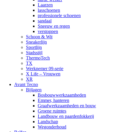
Laarzen
lasschoenen
professionele schoenen
sandaal
Sneeuw en regen
verstoppen
Schoon & Wit
Sneakerlijn
Sportlijn
Stadsstijl
ThermoTech
TX
Werknemer 09-serie
X Life – Vrouwen
XR
Avant Tecno
Bijlagen
Bosbouwwerkzaamheden
Emmer, hanteren
Graafwerkzaamheden en bouw
Groene ruimtes
Landbouw en paardenfokkerij
Landschap
Wegonderhoud