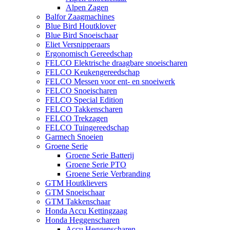
Alpen Zagen
Balfor Zaagmachines
Blue Bird Houtklover
Blue Bird Snoeischaar
Eliet Versnipperaars
Ergonomisch Gereedschap
FELCO Elektrische draagbare snoeischaren
FELCO Keukengereedschap
FELCO Messen voor ent- en snoeiwerk
FELCO Snoeischaren
FELCO Special Edition
FELCO Takkenscharen
FELCO Trekzagen
FELCO Tuingereedschap
Garmech Snoeien
Groene Serie
Groene Serie Batterij
Groene Serie PTO
Groene Serie Verbranding
GTM Houtklievers
GTM Snoeischaar
GTM Takkenschaar
Honda Accu Kettingzaag
Honda Heggenscharen
Accu Heggenscharen