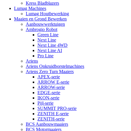
Kress Bladblazers
Lumag Machines
Lumag Houtbewerking
Maaien en Grond Bewerken
Aanbouwwerktuigen
Ambrogio Robot
Green Line
Next Line
Next Line 4WD
Next Line AI
Pro Line
Ariens
Ariens Onkruidborstelmachines
Ariens Zero Turn Maaiers
APEX-serie
ARROW E-serie
ARROW-serie
EDGE-serie
IKON-serie
Pijl-serie
SUMMIT PRO-serie
ZENITH E-serie
ZENITH-serie
BCS Aanbouwmaaiers
BCS Motormaaiers