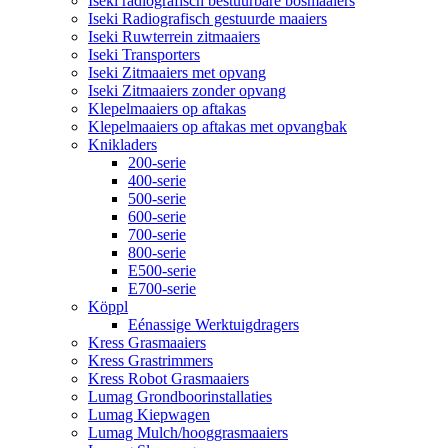
Iseki radiografisch bestuurbare bosmaaiers
Iseki Radiografisch gestuurde maaiers
Iseki Ruwterrein zitmaaiers
Iseki Transporters
Iseki Zitmaaiers met opvang
Iseki Zitmaaiers zonder opvang
Klepelmaaiers op aftakas
Klepelmaaiers op aftakas met opvangbak
Knikladers
200-serie
400-serie
500-serie
600-serie
700-serie
800-serie
E500-serie
E700-serie
Köppl
Eénassige Werktuigdragers
Kress Grasmaaiers
Kress Grastrimmers
Kress Robot Grasmaaiers
Lumag Grondboorinstallaties
Lumag Kiepwagen
Lumag Mulch/hooggrasmaaiers