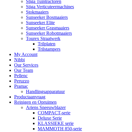
Stiga Tuintractoren
Stiga Verticuteermachines
Stokmaaiers
Sunseeker Bosmaaiers
Sunseeker Elite
Sunseeker Grasmaaiers
Sunseeker Robotmaaiers
Tourex Straatwerk
Trilplaten
Trilstampers
My Account
Nibbi
Our Services
Our Team
Pellenc
Peruzzo
Pramac
Handlingsapparatuur
Productaanvraag
Reinigen en Opruimen
Ariens Sneeuwblazer
COMPACT-serie
Deluxe Serie
KLASSIEKE serie
MAMMOTH 850-serie