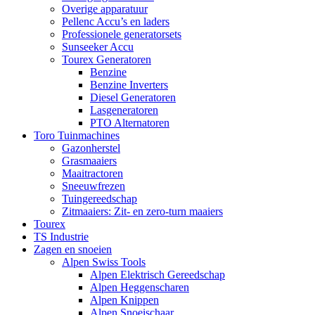
Overige apparatuur
Pellenc Accu’s en laders
Professionele generatorsets
Sunseeker Accu
Tourex Generatoren
Benzine
Benzine Inverters
Diesel Generatoren
Lasgeneratoren
PTO Alternatoren
Toro Tuinmachines
Gazonherstel
Grasmaaiers
Maaitractoren
Sneeuwfrezen
Tuingereedschap
Zitmaaiers: Zit- en zero-turn maaiers
Tourex
TS Industrie
Zagen en snoeien
Alpen Swiss Tools
Alpen Elektrisch Gereedschap
Alpen Heggenscharen
Alpen Knippen
Alpen Snoeischaar