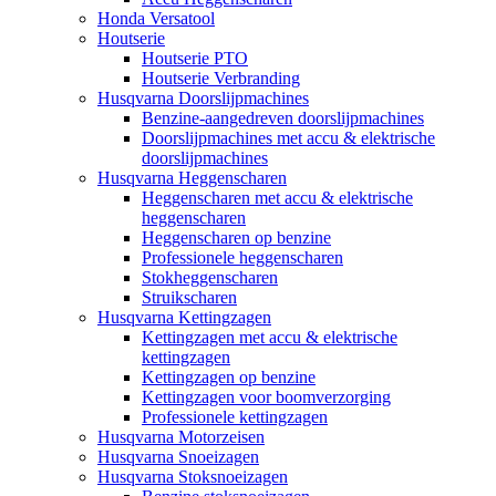
Honda Versatool
Houtserie
Houtserie PTO
Houtserie Verbranding
Husqvarna Doorslijpmachines
Benzine-aangedreven doorslijpmachines
Doorslijpmachines met accu & elektrische
doorslijpmachines
Husqvarna Heggenscharen
Heggenscharen met accu & elektrische
heggenscharen
Heggenscharen op benzine
Professionele heggenscharen
Stokheggenscharen
Struikscharen
Husqvarna Kettingzagen
Kettingzagen met accu & elektrische
kettingzagen
Kettingzagen op benzine
Kettingzagen voor boomverzorging
Professionele kettingzagen
Husqvarna Motorzeisen
Husqvarna Snoeizagen
Husqvarna Stoksnoeizagen