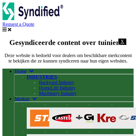
Request a Quote
Gesyndiceerde content over tuinieren
X
Deze website is bedoeld voor dealers om beschikbare merkcontent
te bekijken die ze kunnen syndiceren naar hun eigen websites.
Home
INDUSTRIES
Backyard Industry
HomeLife Industry
Machinery Industry
Merken