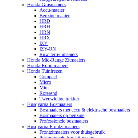
Honda Grasmaaiers
Accu-maaier
Benzine maaier
HRD
HRH
HRN
HRX
IZY
IZY-ON
Ruw-terreinmaaiers
Honda Mid-Range Zitmaaiers
Honda Robotmaaiers
Honda Tuinfrezen
Compact
Micro
Mini
Roterend
Tweewielige trekker
Husqvarna Bosmaaiers
Bosmaaiers met accu & elektrische bosmaaiers
Bosmaaiers op benzine
Professionele bosmaaiers
Husqvarna Frontzitmaaiers
Frontzitmaaiers voor thuisgebruik
Professionele frontzitmaaiers