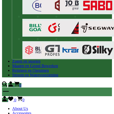
Zagen en snoeien
Maaien en Grond Bewerken
Reinigen en Opruimen
Stroom en Watervoorziening
0
0
0
About Us
Accessoires