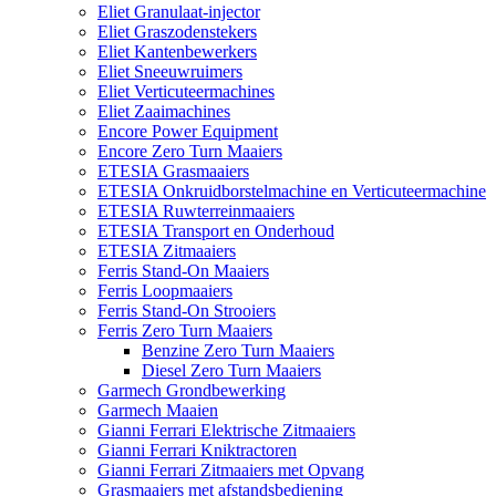
Eliet Granulaat-injector
Eliet Graszodenstekers
Eliet Kantenbewerkers
Eliet Sneeuwruimers
Eliet Verticuteermachines
Eliet Zaaimachines
Encore Power Equipment
Encore Zero Turn Maaiers
ETESIA Grasmaaiers
ETESIA Onkruidborstelmachine en Verticuteermachine
ETESIA Ruwterreinmaaiers
ETESIA Transport en Onderhoud
ETESIA Zitmaaiers
Ferris Stand-On Maaiers
Ferris Loopmaaiers
Ferris Stand-On Strooiers
Ferris Zero Turn Maaiers
Benzine Zero Turn Maaiers
Diesel Zero Turn Maaiers
Garmech Grondbewerking
Garmech Maaien
Gianni Ferrari Elektrische Zitmaaiers
Gianni Ferrari Kniktractoren
Gianni Ferrari Zitmaaiers met Opvang
Grasmaaiers met afstandsbediening