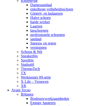
schoentype
Damessandaal
enkelhoge veiligheidsschoen
Gieterij- en laslaarzen
Halve schoen
harde werker
Laarzen
lasschoenen
professionele schoenen
sandaal
Sneeuw en regen
verstoppen
Schoon & Wit
Sneakerlijn
Sportlijn
Stadsstijl
ThermoTech
TX
Werknemer 09-serie
X Life – Vrouwen
XR
Avant Tecno
Bijlagen
Bosbouwwerkzaamheden
Emmer, hanteren