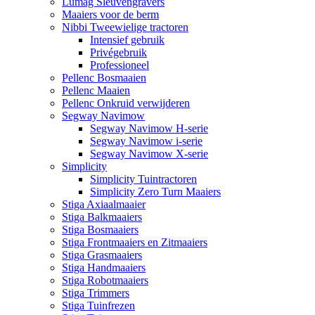
Lumag Sleuvengravers
Maaiers voor de berm
Nibbi Tweewielige tractoren
Intensief gebruik
Privégebruik
Professioneel
Pellenc Bosmaaien
Pellenc Maaien
Pellenc Onkruid verwijderen
Segway Navimow
Segway Navimow H-serie
Segway Navimow i-serie
Segway Navimow X-serie
Simplicity
Simplicity Tuintractoren
Simplicity Zero Turn Maaiers
Stiga Axiaalmaaier
Stiga Balkmaaiers
Stiga Bosmaaiers
Stiga Frontmaaiers en Zitmaaiers
Stiga Grasmaaiers
Stiga Handmaaiers
Stiga Robotmaaiers
Stiga Trimmers
Stiga Tuinfrezen