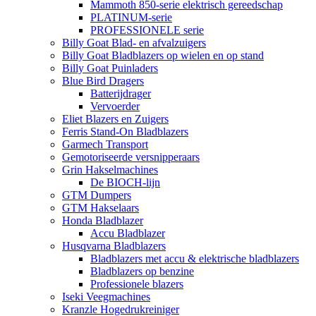
Mammoth 850-serie elektrisch gereedschap
PLATINUM-serie
PROFESSIONELE serie
Billy Goat Blad- en afvalzuigers
Billy Goat Bladblazers op wielen en op stand
Billy Goat Puinladers
Blue Bird Dragers
Batterijdrager
Vervoerder
Eliet Blazers en Zuigers
Ferris Stand-On Bladblazers
Garmech Transport
Gemotoriseerde versnipperaars
Grin Hakselmachines
De BIOCH-lijn
GTM Dumpers
GTM Hakselaars
Honda Bladblazer
Accu Bladblazer
Husqvarna Bladblazers
Bladblazers met accu & elektrische bladblazers
Bladblazers op benzine
Professionele blazers
Iseki Veegmachines
Kranzle Hogedrukreiniger