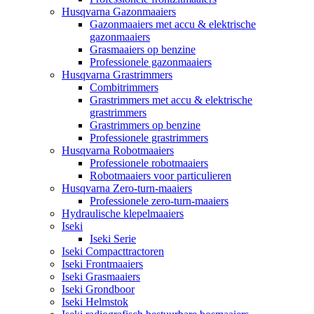
Husqvarna Gazonmaaiers
Gazonmaaiers met accu & elektrische
gazonmaaiers
Grasmaaiers op benzine
Professionele gazonmaaiers
Husqvarna Grastrimmers
Combitrimmers
Grastrimmers met accu & elektrische
grastrimmers
Grastrimmers op benzine
Professionele grastrimmers
Husqvarna Robotmaaiers
Professionele robotmaaiers
Robotmaaiers voor particulieren
Husqvarna Zero-turn-maaiers
Professionele zero-turn-maaiers
Hydraulische klepelmaaiers
Iseki
Iseki Serie
Iseki Compacttractoren
Iseki Frontmaaiers
Iseki Grasmaaiers
Iseki Grondboor
Iseki Helmstok