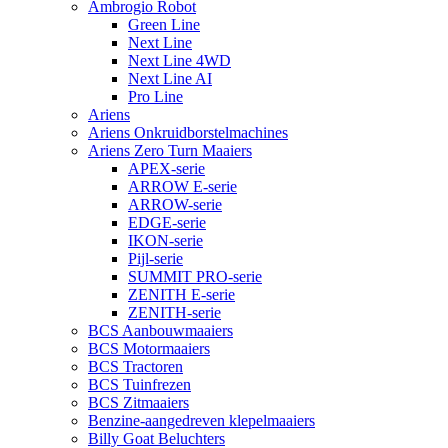
Ambrogio Robot
Green Line
Next Line
Next Line 4WD
Next Line AI
Pro Line
Ariens
Ariens Onkruidborstelmachines
Ariens Zero Turn Maaiers
APEX-serie
ARROW E-serie
ARROW-serie
EDGE-serie
IKON-serie
Pijl-serie
SUMMIT PRO-serie
ZENITH E-serie
ZENITH-serie
BCS Aanbouwmaaiers
BCS Motormaaiers
BCS Tractoren
BCS Tuinfrezen
BCS Zitmaaiers
Benzine-aangedreven klepelmaaiers
Billy Goat Beluchters