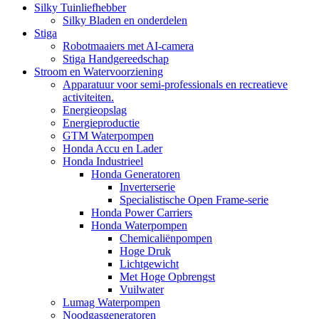
Silky Tuinliefhebber
Silky Bladen en onderdelen
Stiga
Robotmaaiers met AI-camera
Stiga Handgereedschap
Stroom en Watervoorziening
Apparatuur voor semi-professionals en recreatieve
activiteiten.
Energieopslag
Energieproductie
GTM Waterpompen
Honda Accu en Lader
Honda Industrieel
Honda Generatoren
Inverterserie
Specialistische Open Frame-serie
Honda Power Carriers
Honda Waterpompen
Chemicaliënpompen
Hoge Druk
Lichtgewicht
Met Hoge Opbrengst
Vuilwater
Lumag Waterpompen
Noodgasgeneratoren