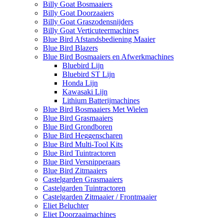
Billy Goat Bosmaaiers
Billy Goat Doorzaaiers
Billy Goat Graszodensnijders
Billy Goat Verticuteermachines
Blue Bird Afstandsbediening Maaier
Blue Bird Blazers
Blue Bird Bosmaaiers en Afwerkmachines
Bluebird Lijn
Bluebird ST Lijn
Honda Lijn
Kawasaki Lijn
Lithium Batterijmachines
Blue Bird Bosmaaiers Met Wielen
Blue Bird Grasmaaiers
Blue Bird Grondboren
Blue Bird Heggenscharen
Blue Bird Multi-Tool Kits
Blue Bird Tuintractoren
Blue Bird Versnipperaars
Blue Bird Zitmaaiers
Castelgarden Grasmaaiers
Castelgarden Tuintractoren
Castelgarden Zitmaaier / Frontmaaier
Eliet Beluchter
Eliet Doorzaaimachines