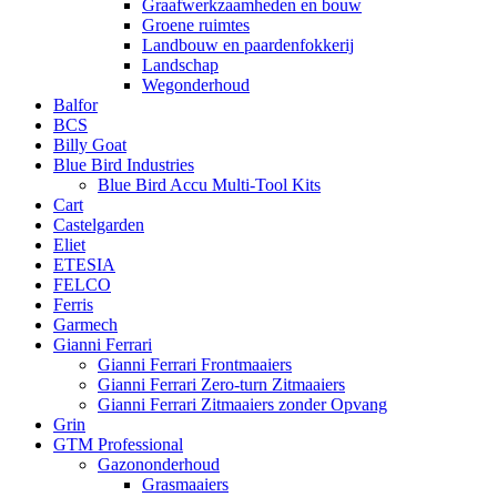
Graafwerkzaamheden en bouw
Groene ruimtes
Landbouw en paardenfokkerij
Landschap
Wegonderhoud
Balfor
BCS
Billy Goat
Blue Bird Industries
Blue Bird Accu Multi-Tool Kits
Cart
Castelgarden
Eliet
ETESIA
FELCO
Ferris
Garmech
Gianni Ferrari
Gianni Ferrari Frontmaaiers
Gianni Ferrari Zero-turn Zitmaaiers
Gianni Ferrari Zitmaaiers zonder Opvang
Grin
GTM Professional
Gazononderhoud
Grasmaaiers