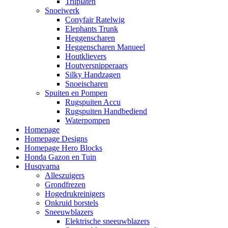
Trilplaten
Snoeiwerk
Conyfair Ratelwig
Elephants Trunk
Heggenscharen
Heggenscharen Manueel
Houtklievers
Houtversnipperaars
Silky Handzagen
Snoeischaren
Spuiten en Pompen
Rugspuiten Accu
Rugspuiten Handbediend
Waterpompen
Homepage
Homepage Designs
Homepage Hero Blocks
Honda Gazon en Tuin
Husqvarna
Alleszuigers
Grondfrezen
Hogedrukreinigers
Onkruid borstels
Sneeuwblazers
Elektrische sneeuwblazers