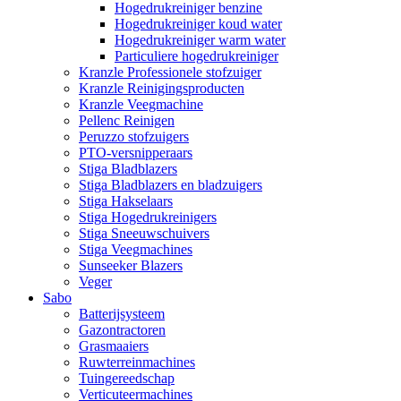
Hogedrukreiniger benzine
Hogedrukreiniger koud water
Hogedrukreiniger warm water
Particuliere hogedrukreiniger
Kranzle Professionele stofzuiger
Kranzle Reinigingsproducten
Kranzle Veegmachine
Pellenc Reinigen
Peruzzo stofzuigers
PTO-versnipperaars
Stiga Bladblazers
Stiga Bladblazers en bladzuigers
Stiga Hakselaars
Stiga Hogedrukreinigers
Stiga Sneeuwschuivers
Stiga Veegmachines
Sunseeker Blazers
Veger
Sabo
Batterijsysteem
Gazontractoren
Grasmaaiers
Ruwterreinmachines
Tuingereedschap
Verticuteermachines