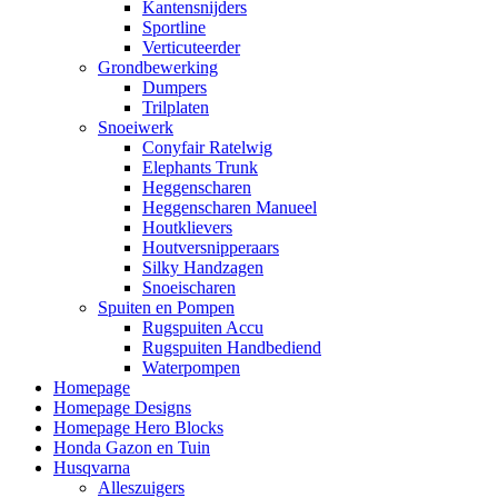
Kantensnijders
Sportline
Verticuteerder
Grondbewerking
Dumpers
Trilplaten
Snoeiwerk
Conyfair Ratelwig
Elephants Trunk
Heggenscharen
Heggenscharen Manueel
Houtklievers
Houtversnipperaars
Silky Handzagen
Snoeischaren
Spuiten en Pompen
Rugspuiten Accu
Rugspuiten Handbediend
Waterpompen
Homepage
Homepage Designs
Homepage Hero Blocks
Honda Gazon en Tuin
Husqvarna
Alleszuigers