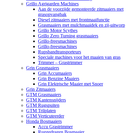
Grillo Agrigarden Machines
Aan de voorzijde gemonteerde zitmaaiers met
grasopvangbak
Diesel zitmaaiers met frontmaaifunctie
Grasmaaiers met mulchmaaidek en zij-uitworp
Grillo Motor Scythes
Grillo Zero Turning grasmaaiers
Grillo-freesmachines
Grillo-freesmachines
Rupsbandtransporteurs
Speciale machines voor het maaien van gras
Trimmer – Grastrimmer
Grin Grasmaaiers
Grin Accumaaiers
Grin Benzine Maaiers
Grin Elektrische Maaier met Snoer
Grin Zitmaaiers
GTM Grasmaaiers
GTM Kantensnijders
GTM Rugspuiten
GTM Trilplaten
GTM Verticuteerder
Honda Bosmaaiers
Accu Grastrimmer
Ruggedragen Bosmaaier