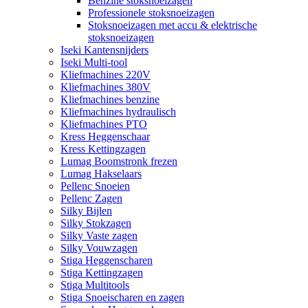
Benzine stoksnoeizagen
Professionele stoksnoeizagen
Stoksnoeizagen met accu & elektrische
stoksnoeizagen
Iseki Kantensnijders
Iseki Multi-tool
Kliefmachines 220V
Kliefmachines 380V
Kliefmachines benzine
Kliefmachines hydraulisch
Kliefmachines PTO
Kress Heggenschaar
Kress Kettingzagen
Lumag Boomstronk frezen
Lumag Hakselaars
Pellenc Snoeien
Pellenc Zagen
Silky Bijlen
Silky Stokzagen
Silky Vaste zagen
Silky Vouwzagen
Stiga Heggenscharen
Stiga Kettingzagen
Stiga Multitools
Stiga Snoeischaren en zagen