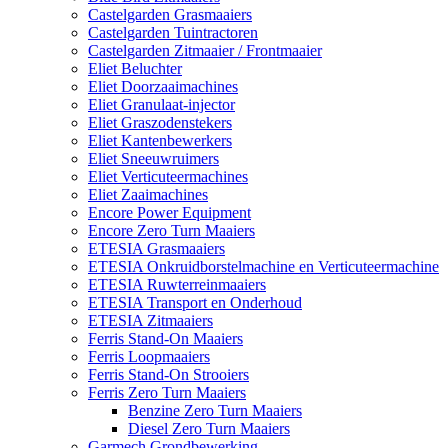
Castelgarden Grasmaaiers
Castelgarden Tuintractoren
Castelgarden Zitmaaier / Frontmaaier
Eliet Beluchter
Eliet Doorzaaimachines
Eliet Granulaat-injector
Eliet Graszodenstekers
Eliet Kantenbewerkers
Eliet Sneeuwruimers
Eliet Verticuteermachines
Eliet Zaaimachines
Encore Power Equipment
Encore Zero Turn Maaiers
ETESIA Grasmaaiers
ETESIA Onkruidborstelmachine en Verticuteermachine
ETESIA Ruwterreinmaaiers
ETESIA Transport en Onderhoud
ETESIA Zitmaaiers
Ferris Stand-On Maaiers
Ferris Loopmaaiers
Ferris Stand-On Strooiers
Ferris Zero Turn Maaiers
Benzine Zero Turn Maaiers
Diesel Zero Turn Maaiers
Garmech Grondbewerking