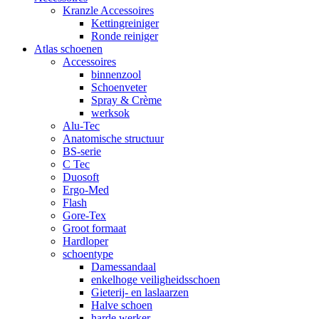
Kranzle Accessoires
Kettingreiniger
Ronde reiniger
Atlas schoenen
Accessoires
binnenzool
Schoenveter
Spray & Crème
werksok
Alu-Tec
Anatomische structuur
BS-serie
C Tec
Duosoft
Ergo-Med
Flash
Gore-Tex
Groot formaat
Hardloper
schoentype
Damessandaal
enkelhoge veiligheidsschoen
Gieterij- en laslaarzen
Halve schoen
harde werker