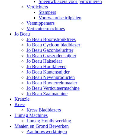
Sneeuwblazers voor particulieren
Verdichters
Stampers
Voorwaardse trilplaten
Versnipperaars
Verticuteermachines
Jo Beau
Jo Beau Boomstronkfrees
Jo Beau Cycloon bladblazer
Jo Beau Gazonbeluchter
Jo Beau Graszodensnijder
Jo Beau Hakselaar
Jo Beau Houtkliever
Jo Beau Kantensnijder
Jo Beau Nevenproducten
Jo Beau Ruwterreinmaaier
Jo Beau Verticuteermachine
Jo Beau Zaaimachine
Kranzle
Kress
Kress Bladblazers
Lumag Machines
Lumag Houtbewerking
Maaien en Grond Bewerken
Aanbouwwerktuigen