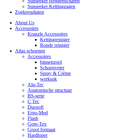
Sunseeker Heggenscharen
Sunseeker Kettingzagen
Zoekresultaten
About Us
Accessoires
Kranzle Accessoires
Kettingreiniger
Ronde reiniger
Atlas schoenen
Accessoires
binnenzool
Schoenveter
Spray & Crème
werksok
Alu-Tec
Anatomische structuur
BS-serie
C Tec
Duosoft
Ergo-Med
Flash
Gore-Tex
Groot formaat
Hardloper