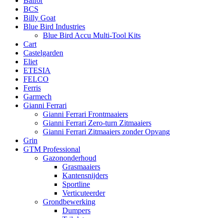
Balfor
BCS
Billy Goat
Blue Bird Industries
Blue Bird Accu Multi-Tool Kits
Cart
Castelgarden
Eliet
ETESIA
FELCO
Ferris
Garmech
Gianni Ferrari
Gianni Ferrari Frontmaaiers
Gianni Ferrari Zero-turn Zitmaaiers
Gianni Ferrari Zitmaaiers zonder Opvang
Grin
GTM Professional
Gazononderhoud
Grasmaaiers
Kantensnijders
Sportline
Verticuteerder
Grondbewerking
Dumpers