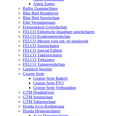
Alpen Zagen
Balfor Zaagmachines
Blue Bird Houtklover
Blue Bird Snoeischaar
Eliet Versnipperaars
Ergonomisch Gereedschap
FELCO Elektrische draagbare snoeischaren
FELCO Keukengereedschap
FELCO Messen voor ent- en snoeiwerk
FELCO Snoeischaren
FELCO Special Edition
FELCO Takkenscharen
FELCO Trekzagen
FELCO Tuingereedschap
Garmech Snoeien
Groene Serie
Groene Serie Batterij
Groene Serie PTO
Groene Serie Verbranding
GTM Houtklievers
GTM Snoeischaar
GTM Takkenschaar
Honda Accu Kettingzaag
Honda Heggenscharen
Accu Heggenscharen