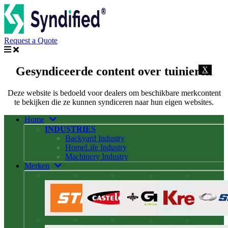
Request a Quote
Gesyndiceerde content over tuinieren
X
Deze website is bedoeld voor dealers om beschikbare merkcontent
te bekijken die ze kunnen syndiceren naar hun eigen websites.
Home
INDUSTRIES
Backyard Industry
HomeLife Industry
Machinery Industry
Merken