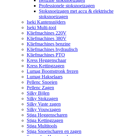
Benzine stoksnoeizagen
Professionele stoksnoeizagen
Stoksnoeizagen met accu & elektrische
stoksnoeizagen
Iseki Kantensnijders
Iseki Multi-tool
Kliefmachines 220V
Kliefmachines 380V
Kliefmachines benzine
Kliefmachines hydraulisch
Kliefmachines PTO
Kress Heggenschaar
Kress Kettingzagen
Lumag Boomstronk frezen
Lumag Hakselaars
Pellenc Snoeien
Pellenc Zagen
Silky Bijlen
Silky Stokzagen
Silky Vaste zagen
Silky Vouwzagen
Stiga Heggenscharen
Stiga Kettingzagen
Stiga Multitools
Stiga Snoeischaren en zagen