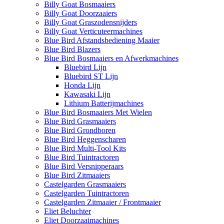
Billy Goat Bosmaaiers
Billy Goat Doorzaaiers
Billy Goat Graszodensnijders
Billy Goat Verticuteermachines
Blue Bird Afstandsbediening Maaier
Blue Bird Blazers
Blue Bird Bosmaaiers en Afwerkmachines
Bluebird Lijn
Bluebird ST Lijn
Honda Lijn
Kawasaki Lijn
Lithium Batterijmachines
Blue Bird Bosmaaiers Met Wielen
Blue Bird Grasmaaiers
Blue Bird Grondboren
Blue Bird Heggenscharen
Blue Bird Multi-Tool Kits
Blue Bird Tuintractoren
Blue Bird Versnipperaars
Blue Bird Zitmaaiers
Castelgarden Grasmaaiers
Castelgarden Tuintractoren
Castelgarden Zitmaaier / Frontmaaier
Eliet Beluchter
Eliet Doorzaaimachines