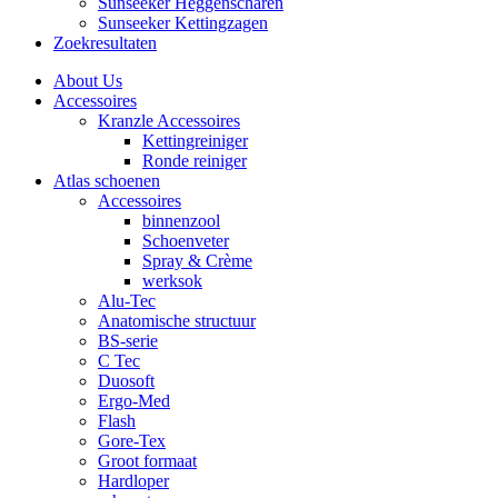
Sunseeker Heggenscharen
Sunseeker Kettingzagen
Zoekresultaten
About Us
Accessoires
Kranzle Accessoires
Kettingreiniger
Ronde reiniger
Atlas schoenen
Accessoires
binnenzool
Schoenveter
Spray & Crème
werksok
Alu-Tec
Anatomische structuur
BS-serie
C Tec
Duosoft
Ergo-Med
Flash
Gore-Tex
Groot formaat
Hardloper