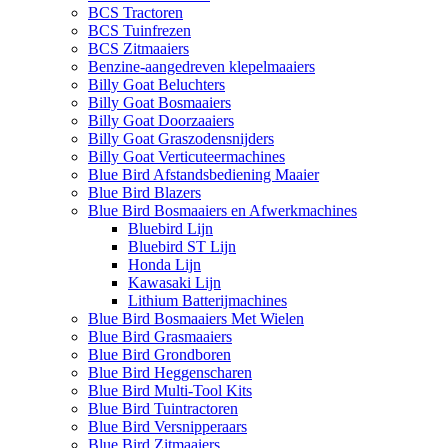
BCS Tractoren
BCS Tuinfrezen
BCS Zitmaaiers
Benzine-aangedreven klepelmaaiers
Billy Goat Beluchters
Billy Goat Bosmaaiers
Billy Goat Doorzaaiers
Billy Goat Graszodensnijders
Billy Goat Verticuteermachines
Blue Bird Afstandsbediening Maaier
Blue Bird Blazers
Blue Bird Bosmaaiers en Afwerkmachines
Bluebird Lijn
Bluebird ST Lijn
Honda Lijn
Kawasaki Lijn
Lithium Batterijmachines
Blue Bird Bosmaaiers Met Wielen
Blue Bird Grasmaaiers
Blue Bird Grondboren
Blue Bird Heggenscharen
Blue Bird Multi-Tool Kits
Blue Bird Tuintractoren
Blue Bird Versnipperaars
Blue Bird Zitmaaiers