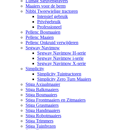
Lumag Sleuvengravers
Maaiers voor de berm
Nibbi Tweewielige tractoren
Intensief gebruik
Privégebruik
Professioneel
Pellenc Bosmaaien
Pellenc Maaien
Pellenc Onkruid verwijderen
Segway Navimow
Segway Navimow H-serie
Segway Navimow i-serie
Segway Navimow X-serie
Simplicity
Simplicity Tuintractoren
Simplicity Zero Turn Maaiers
Stiga Axiaalmaaier
Stiga Balkmaaiers
Stiga Bosmaaiers
Stiga Frontmaaiers en Zitmaaiers
Stiga Grasmaaiers
Stiga Handmaaiers
Stiga Robotmaaiers
Stiga Trimmers
Stiga Tuinfrezen