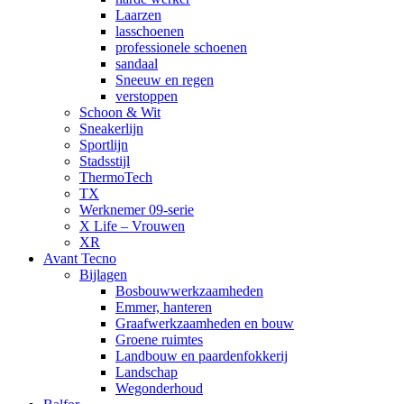
Laarzen
lasschoenen
professionele schoenen
sandaal
Sneeuw en regen
verstoppen
Schoon & Wit
Sneakerlijn
Sportlijn
Stadsstijl
ThermoTech
TX
Werknemer 09-serie
X Life – Vrouwen
XR
Avant Tecno
Bijlagen
Bosbouwwerkzaamheden
Emmer, hanteren
Graafwerkzaamheden en bouw
Groene ruimtes
Landbouw en paardenfokkerij
Landschap
Wegonderhoud