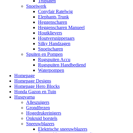
Trilplaten
Snoeiwerk
Conyfair Ratelwig
Elephants Trunk
Heggenscharen
Heggenscharen Manueel
Houtklievers
Houtversnipperaars
Silky Handzagen
Snoeischaren
Spuiten en Pompen
Rugspuiten Accu
Rugspuiten Handbediend
Waterpompen
Homepage
Homepage Designs
Homepage Hero Blocks
Honda Gazon en Tuin
Husqvarna
Alleszuigers
Grondfrezen
Hogedrukreinigers
Onkruid borstels
Sneeuwblazers
Elektrische sneeuwblazers