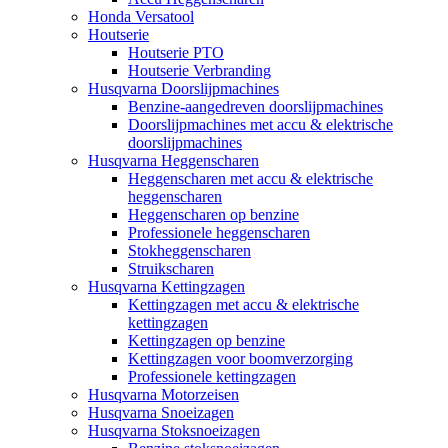
Honda Versatool
Houtserie
Houtserie PTO
Houtserie Verbranding
Husqvarna Doorslijpmachines
Benzine-aangedreven doorslijpmachines
Doorslijpmachines met accu & elektrische
doorslijpmachines
Husqvarna Heggenscharen
Heggenscharen met accu & elektrische
heggenscharen
Heggenscharen op benzine
Professionele heggenscharen
Stokheggenscharen
Struikscharen
Husqvarna Kettingzagen
Kettingzagen met accu & elektrische
kettingzagen
Kettingzagen op benzine
Kettingzagen voor boomverzorging
Professionele kettingzagen
Husqvarna Motorzeisen
Husqvarna Snoeizagen
Husqvarna Stoksnoeizagen