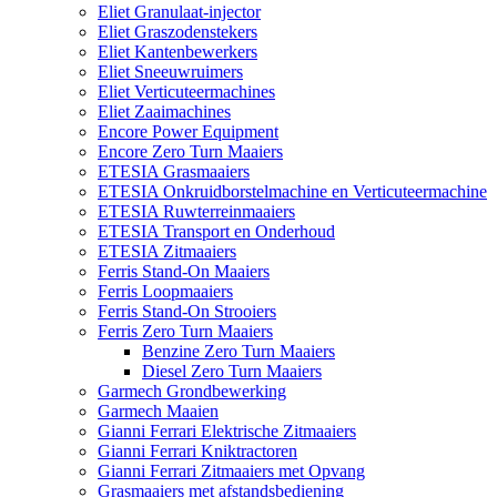
Eliet Granulaat-injector
Eliet Graszodenstekers
Eliet Kantenbewerkers
Eliet Sneeuwruimers
Eliet Verticuteermachines
Eliet Zaaimachines
Encore Power Equipment
Encore Zero Turn Maaiers
ETESIA Grasmaaiers
ETESIA Onkruidborstelmachine en Verticuteermachine
ETESIA Ruwterreinmaaiers
ETESIA Transport en Onderhoud
ETESIA Zitmaaiers
Ferris Stand-On Maaiers
Ferris Loopmaaiers
Ferris Stand-On Strooiers
Ferris Zero Turn Maaiers
Benzine Zero Turn Maaiers
Diesel Zero Turn Maaiers
Garmech Grondbewerking
Garmech Maaien
Gianni Ferrari Elektrische Zitmaaiers
Gianni Ferrari Kniktractoren
Gianni Ferrari Zitmaaiers met Opvang
Grasmaaiers met afstandsbediening