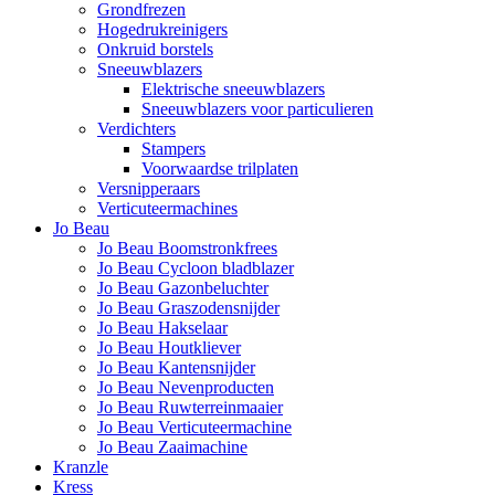
Grondfrezen
Hogedrukreinigers
Onkruid borstels
Sneeuwblazers
Elektrische sneeuwblazers
Sneeuwblazers voor particulieren
Verdichters
Stampers
Voorwaardse trilplaten
Versnipperaars
Verticuteermachines
Jo Beau
Jo Beau Boomstronkfrees
Jo Beau Cycloon bladblazer
Jo Beau Gazonbeluchter
Jo Beau Graszodensnijder
Jo Beau Hakselaar
Jo Beau Houtkliever
Jo Beau Kantensnijder
Jo Beau Nevenproducten
Jo Beau Ruwterreinmaaier
Jo Beau Verticuteermachine
Jo Beau Zaaimachine
Kranzle
Kress