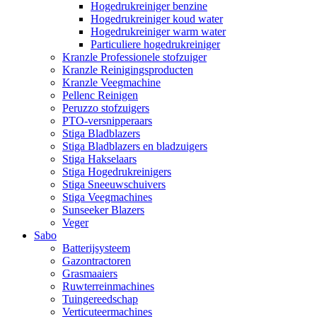
Hogedrukreiniger benzine
Hogedrukreiniger koud water
Hogedrukreiniger warm water
Particuliere hogedrukreiniger
Kranzle Professionele stofzuiger
Kranzle Reinigingsproducten
Kranzle Veegmachine
Pellenc Reinigen
Peruzzo stofzuigers
PTO-versnipperaars
Stiga Bladblazers
Stiga Bladblazers en bladzuigers
Stiga Hakselaars
Stiga Hogedrukreinigers
Stiga Sneeuwschuivers
Stiga Veegmachines
Sunseeker Blazers
Veger
Sabo
Batterijsysteem
Gazontractoren
Grasmaaiers
Ruwterreinmachines
Tuingereedschap
Verticuteermachines