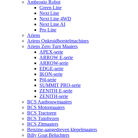
Ambrogio Robot
Green Line
Next Line
Next Line 4WD
Next Line AI
Pro Line
Ariens
Ariens Onkruidborstelmachines
Ariens Zero Turn Maaiers
APEX-serie
ARROW E-serie
ARROW-serie
EDGE-serie
IKON-serie
Pijl-serie
SUMMIT PRO-serie
ZENITH E-serie
ZENITH-serie
BCS Aanbouwmaaiers
BCS Motormaaiers
BCS Tractoren
BCS Tuinfrezen
BCS Zitmaaiers
Benzine-aangedreven klepelmaaiers
Billy Goat Beluchters