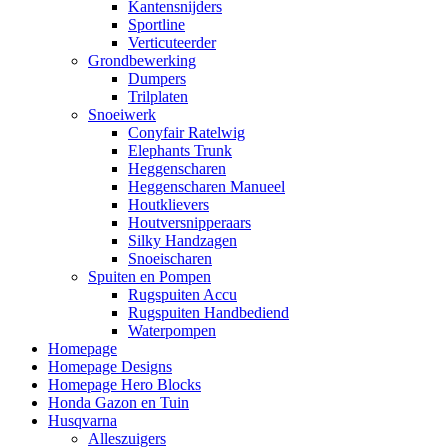
Kantensnijders
Sportline
Verticuteerder
Grondbewerking
Dumpers
Trilplaten
Snoeiwerk
Conyfair Ratelwig
Elephants Trunk
Heggenscharen
Heggenscharen Manueel
Houtklievers
Houtversnipperaars
Silky Handzagen
Snoeischaren
Spuiten en Pompen
Rugspuiten Accu
Rugspuiten Handbediend
Waterpompen
Homepage
Homepage Designs
Homepage Hero Blocks
Honda Gazon en Tuin
Husqvarna
Alleszuigers