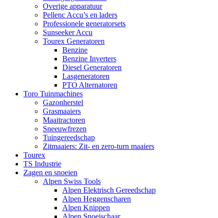
Overige apparatuur
Pellenc Accu’s en laders
Professionele generatorsets
Sunseeker Accu
Tourex Generatoren
Benzine
Benzine Inverters
Diesel Generatoren
Lasgeneratoren
PTO Alternatoren
Toro Tuinmachines
Gazonherstel
Grasmaaiers
Maaitractoren
Sneeuwfrezen
Tuingereedschap
Zitmaaiers: Zit- en zero-turn maaiers
Tourex
TS Industrie
Zagen en snoeien
Alpen Swiss Tools
Alpen Elektrisch Gereedschap
Alpen Heggenscharen
Alpen Knippen
Alpen Snoeischaar