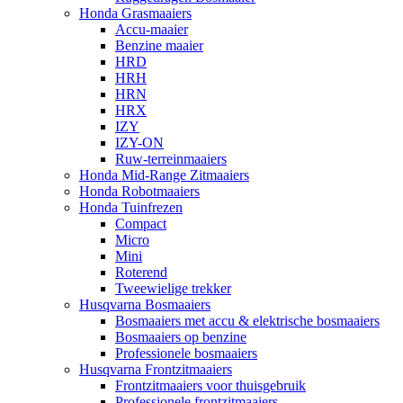
Honda Grasmaaiers
Accu-maaier
Benzine maaier
HRD
HRH
HRN
HRX
IZY
IZY-ON
Ruw-terreinmaaiers
Honda Mid-Range Zitmaaiers
Honda Robotmaaiers
Honda Tuinfrezen
Compact
Micro
Mini
Roterend
Tweewielige trekker
Husqvarna Bosmaaiers
Bosmaaiers met accu & elektrische bosmaaiers
Bosmaaiers op benzine
Professionele bosmaaiers
Husqvarna Frontzitmaaiers
Frontzitmaaiers voor thuisgebruik
Professionele frontzitmaaiers