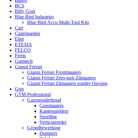
Balfor
BCS
Billy Goat
Blue Bird Industries
Blue Bird Accu Multi-Tool Kits
Cart
Castelgarden
Eliet
ETESIA
FELCO
Ferris
Garmech
Gianni Ferrari
Gianni Ferrari Frontmaaiers
Gianni Ferrari Zero-turn Zitmaaiers
Gianni Ferrari Zitmaaiers zonder Opvang
Grin
GTM Professional
Gazononderhoud
Grasmaaiers
Kantensnijders
Sportline
Verticuteerder
Grondbewerking
Dumpers