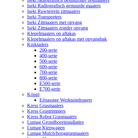
Iseki radiografisch bestuurbare bosmaaiers
Iseki Radiografisch gestuurde maaiers
Iseki Ruwterrein zitmaaiers
Iseki Transporters
Iseki Zitmaaiers met opvang
Iseki Zitmaaiers zonder opvang
Klepelmaaiers op aftakas
Klepelmaaiers op aftakas met opvangbak
Knikladers
200-serie
400-serie
500-serie
600-serie
700-serie
800-serie
E500-serie
E700-serie
Köppl
Eénassige Werktuigdragers
Kress Grasmaaiers
Kress Grastrimmers
Kress Robot Grasmaaiers
Lumag Grondboorinstallaties
Lumag Kiepwagen
Lumag Mulch/hooggrasmaaiers