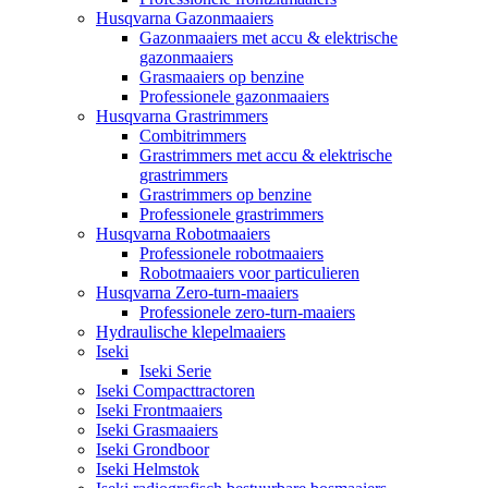
Husqvarna Gazonmaaiers
Gazonmaaiers met accu & elektrische
gazonmaaiers
Grasmaaiers op benzine
Professionele gazonmaaiers
Husqvarna Grastrimmers
Combitrimmers
Grastrimmers met accu & elektrische
grastrimmers
Grastrimmers op benzine
Professionele grastrimmers
Husqvarna Robotmaaiers
Professionele robotmaaiers
Robotmaaiers voor particulieren
Husqvarna Zero-turn-maaiers
Professionele zero-turn-maaiers
Hydraulische klepelmaaiers
Iseki
Iseki Serie
Iseki Compacttractoren
Iseki Frontmaaiers
Iseki Grasmaaiers
Iseki Grondboor
Iseki Helmstok