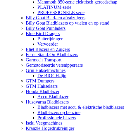
Mammoth 850-serie elektrisch gereedschap
PLATINUM-serie
PROFESSIONELE serie
Billy Goat Blad- en afvalzuigers
Billy Goat Bladblazers op wielen en op stand
Billy Goat Puinladers
Blue Bird Dragers
Batterijdrager
Vervoerder
Eliet Blazers en Zuigers
Ferris Stand-On Bladblazers
Garmech Transport
Gemotoriseerde versnipperaars
Grin Hakselmachines
De BIOCH-lijn
GTM Dumpers
GTM Hakselaars
Honda Bladblazer
Accu Bladblazer
Husqvarna Bladblazers
Bladblazers met accu & elektrische bladblazers
Bladblazers op benzine
Professionele blazers
Iseki Veegmachines
Kranzle Hogedrukreiniger