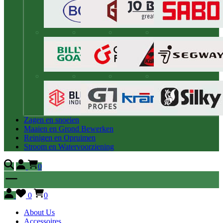
Zagen en snoeien
Maaien en Grond Bewerken
Reinigen en Opruimen
Stroom en Watervoorziening
0
0
0
About Us
Accessoires