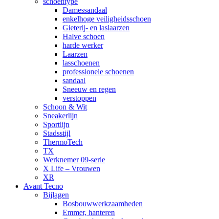
schoentype
Damessandaal
enkelhoge veiligheidsschoen
Gieterij- en laslaarzen
Halve schoen
harde werker
Laarzen
lasschoenen
professionele schoenen
sandaal
Sneeuw en regen
verstoppen
Schoon & Wit
Sneakerlijn
Sportlijn
Stadsstijl
ThermoTech
TX
Werknemer 09-serie
X Life – Vrouwen
XR
Avant Tecno
Bijlagen
Bosbouwwerkzaamheden
Emmer, hanteren