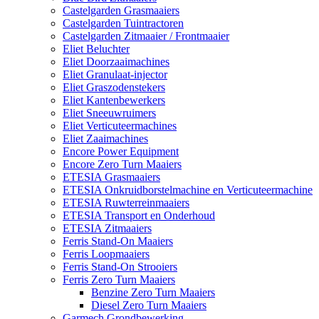
Castelgarden Grasmaaiers
Castelgarden Tuintractoren
Castelgarden Zitmaaier / Frontmaaier
Eliet Beluchter
Eliet Doorzaaimachines
Eliet Granulaat-injector
Eliet Graszodenstekers
Eliet Kantenbewerkers
Eliet Sneeuwruimers
Eliet Verticuteermachines
Eliet Zaaimachines
Encore Power Equipment
Encore Zero Turn Maaiers
ETESIA Grasmaaiers
ETESIA Onkruidborstelmachine en Verticuteermachine
ETESIA Ruwterreinmaaiers
ETESIA Transport en Onderhoud
ETESIA Zitmaaiers
Ferris Stand-On Maaiers
Ferris Loopmaaiers
Ferris Stand-On Strooiers
Ferris Zero Turn Maaiers
Benzine Zero Turn Maaiers
Diesel Zero Turn Maaiers
Garmech Grondbewerking