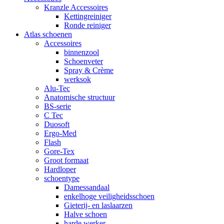
Kranzle Accessoires
Kettingreiniger
Ronde reiniger
Atlas schoenen
Accessoires
binnenzool
Schoenveter
Spray & Crème
werksok
Alu-Tec
Anatomische structuur
BS-serie
C Tec
Duosoft
Ergo-Med
Flash
Gore-Tex
Groot formaat
Hardloper
schoentype
Damessandaal
enkelhoge veiligheidsschoen
Gieterij- en laslaarzen
Halve schoen
harde werker