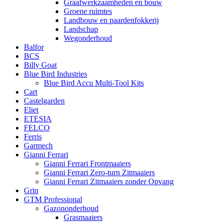
Graafwerkzaamheden en bouw
Groene ruimtes
Landbouw en paardenfokkerij
Landschap
Wegonderhoud
Balfor
BCS
Billy Goat
Blue Bird Industries
Blue Bird Accu Multi-Tool Kits
Cart
Castelgarden
Eliet
ETESIA
FELCO
Ferris
Garmech
Gianni Ferrari
Gianni Ferrari Frontmaaiers
Gianni Ferrari Zero-turn Zitmaaiers
Gianni Ferrari Zitmaaiers zonder Opvang
Grin
GTM Professional
Gazononderhoud
Grasmaaiers