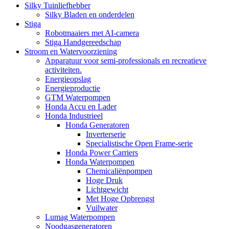
Silky Tuinliefhebber
Silky Bladen en onderdelen
Stiga
Robotmaaiers met AI-camera
Stiga Handgereedschap
Stroom en Watervoorziening
Apparatuur voor semi-professionals en recreatieve
activiteiten.
Energieopslag
Energieproductie
GTM Waterpompen
Honda Accu en Lader
Honda Industrieel
Honda Generatoren
Inverterserie
Specialistische Open Frame-serie
Honda Power Carriers
Honda Waterpompen
Chemicaliënpompen
Hoge Druk
Lichtgewicht
Met Hoge Opbrengst
Vuilwater
Lumag Waterpompen
Noodgasgeneratoren