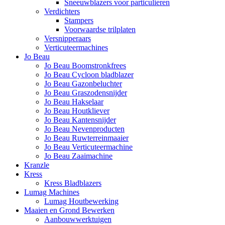
Sneeuwblazers voor particulieren
Verdichters
Stampers
Voorwaardse trilplaten
Versnipperaars
Verticuteermachines
Jo Beau
Jo Beau Boomstronkfrees
Jo Beau Cycloon bladblazer
Jo Beau Gazonbeluchter
Jo Beau Graszodensnijder
Jo Beau Hakselaar
Jo Beau Houtkliever
Jo Beau Kantensnijder
Jo Beau Nevenproducten
Jo Beau Ruwterreinmaaier
Jo Beau Verticuteermachine
Jo Beau Zaaimachine
Kranzle
Kress
Kress Bladblazers
Lumag Machines
Lumag Houtbewerking
Maaien en Grond Bewerken
Aanbouwwerktuigen