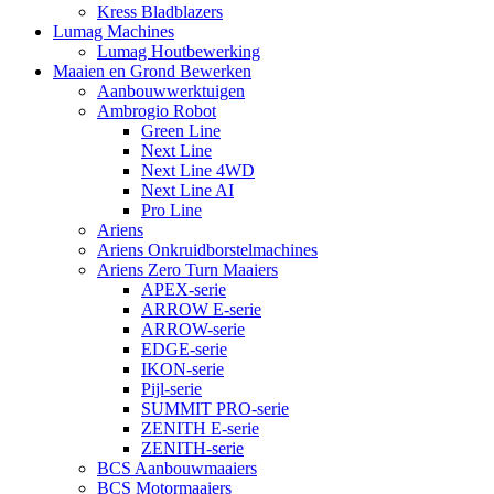
Kress Bladblazers
Lumag Machines
Lumag Houtbewerking
Maaien en Grond Bewerken
Aanbouwwerktuigen
Ambrogio Robot
Green Line
Next Line
Next Line 4WD
Next Line AI
Pro Line
Ariens
Ariens Onkruidborstelmachines
Ariens Zero Turn Maaiers
APEX-serie
ARROW E-serie
ARROW-serie
EDGE-serie
IKON-serie
Pijl-serie
SUMMIT PRO-serie
ZENITH E-serie
ZENITH-serie
BCS Aanbouwmaaiers
BCS Motormaaiers