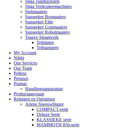
Stiga Tuintractoren
Stiga Verticuteermachines
Stokmaaiers
Sunseeker Bosmaaiers
Sunseeker Elite
Sunseeker Grasmaaiers
Sunseeker Robotmaaiers
Tourex Straatwerk
Trilplaten
Trilstampers
My Account
Nibbi
Our Services
Our Team
Pellenc
Peruzzo
Pramac
Handlingsapparatuur
Productaanvraag
Reinigen en Opruimen
Ariens Sneeuwblazer
COMPACT-serie
Deluxe Serie
KLASSIEKE serie
MAMMOTH 850-serie