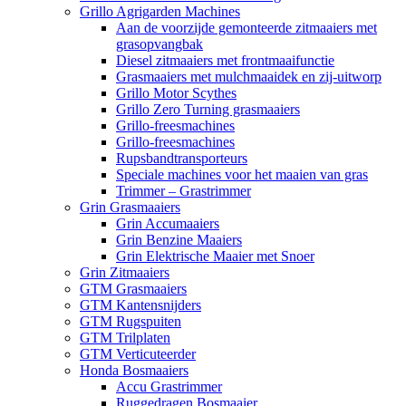
Grillo Agrigarden Machines
Aan de voorzijde gemonteerde zitmaaiers met
grasopvangbak
Diesel zitmaaiers met frontmaaifunctie
Grasmaaiers met mulchmaaidek en zij-uitworp
Grillo Motor Scythes
Grillo Zero Turning grasmaaiers
Grillo-freesmachines
Grillo-freesmachines
Rupsbandtransporteurs
Speciale machines voor het maaien van gras
Trimmer – Grastrimmer
Grin Grasmaaiers
Grin Accumaaiers
Grin Benzine Maaiers
Grin Elektrische Maaier met Snoer
Grin Zitmaaiers
GTM Grasmaaiers
GTM Kantensnijders
GTM Rugspuiten
GTM Trilplaten
GTM Verticuteerder
Honda Bosmaaiers
Accu Grastrimmer
Ruggedragen Bosmaaier