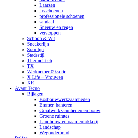
Laarzen
lasschoenen
professionele schoenen
sandaal
Sneeuw en regen
verstoppen
Schoon & Wit
Sneakerlijn
Sportlijn
Stadsstijl
ThermoTech
TX
Werknemer 09-serie
X Life – Vrouwen
XR
Avant Tecno
Bijlagen
Bosbouwwerkzaamheden
Emmer, hanteren
Graafwerkzaamheden en bouw
Groene ruimtes
Landbouw en paardenfokkerij
Landschap
Wegonderhoud