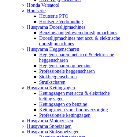
Honda Versatool
Houtserie
Houtserie PTO
Houtserie Verbranding
Husqvarna Doorslijpmachines
Benzine-aangedreven doorslijpmachines
Doorslijpmachines met accu & elektrische
doorslijpmachines
Husqvarna Heggenscharen
Heggenscharen met accu & elektrische
heggenscharen
Heggenscharen op benzine
Professionele heggenscharen
Stokheggenscharen
Struikscharen
Husqvarna Kettingzagen
Kettingzagen met accu & elektrische
kettingzagen
Kettingzagen op benzine
Kettingzagen voor boomverzorging
Professionele kettingzagen
Husqvarna Motorzeisen
Husqvarna Snoeizagen
Husqvarna Stoksnoeizagen