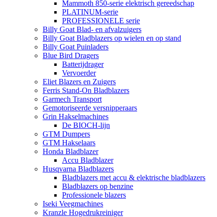
Mammoth 850-serie elektrisch gereedschap
PLATINUM-serie
PROFESSIONELE serie
Billy Goat Blad- en afvalzuigers
Billy Goat Bladblazers op wielen en op stand
Billy Goat Puinladers
Blue Bird Dragers
Batterijdrager
Vervoerder
Eliet Blazers en Zuigers
Ferris Stand-On Bladblazers
Garmech Transport
Gemotoriseerde versnipperaars
Grin Hakselmachines
De BIOCH-lijn
GTM Dumpers
GTM Hakselaars
Honda Bladblazer
Accu Bladblazer
Husqvarna Bladblazers
Bladblazers met accu & elektrische bladblazers
Bladblazers op benzine
Professionele blazers
Iseki Veegmachines
Kranzle Hogedrukreiniger