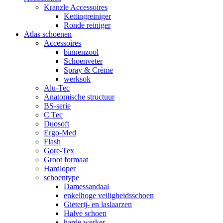
Kranzle Accessoires
Kettingreiniger
Ronde reiniger
Atlas schoenen
Accessoires
binnenzool
Schoenveter
Spray & Crème
werksok
Alu-Tec
Anatomische structuur
BS-serie
C Tec
Duosoft
Ergo-Med
Flash
Gore-Tex
Groot formaat
Hardloper
schoentype
Damessandaal
enkelhoge veiligheidsschoen
Gieterij- en laslaarzen
Halve schoen
harde werker