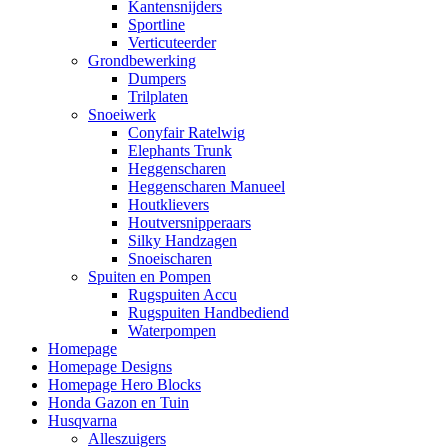
Kantensnijders
Sportline
Verticuteerder
Grondbewerking
Dumpers
Trilplaten
Snoeiwerk
Conyfair Ratelwig
Elephants Trunk
Heggenscharen
Heggenscharen Manueel
Houtklievers
Houtversnipperaars
Silky Handzagen
Snoeischaren
Spuiten en Pompen
Rugspuiten Accu
Rugspuiten Handbediend
Waterpompen
Homepage
Homepage Designs
Homepage Hero Blocks
Honda Gazon en Tuin
Husqvarna
Alleszuigers