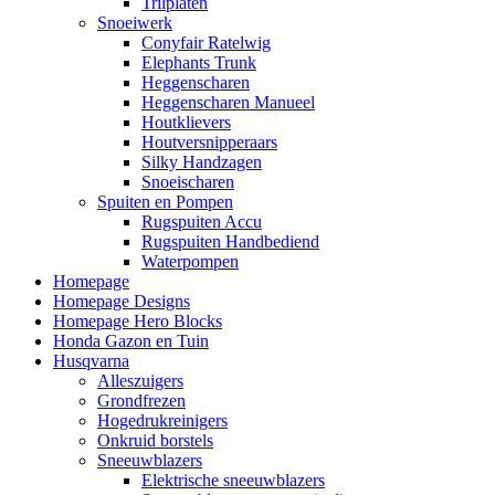
Trilplaten
Snoeiwerk
Conyfair Ratelwig
Elephants Trunk
Heggenscharen
Heggenscharen Manueel
Houtklievers
Houtversnipperaars
Silky Handzagen
Snoeischaren
Spuiten en Pompen
Rugspuiten Accu
Rugspuiten Handbediend
Waterpompen
Homepage
Homepage Designs
Homepage Hero Blocks
Honda Gazon en Tuin
Husqvarna
Alleszuigers
Grondfrezen
Hogedrukreinigers
Onkruid borstels
Sneeuwblazers
Elektrische sneeuwblazers