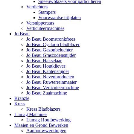
Sneeuwblazers voor particulieren
Verdichters
Stampers
Voorwaardse trilplaten
Versnipperaars
Verticuteermachines
Jo Beau
Jo Beau Boomstronkfrees
Jo Beau Cycloon bladblazer
Jo Beau Gazonbeluchter
Jo Beau Graszodensnijder
Jo Beau Hakselaar
Jo Beau Houtkliever
Jo Beau Kantensnijder
Jo Beau Nevenproducten
Jo Beau Ruwterreinmaaier
Jo Beau Verticuteermachine
Jo Beau Zaaimachine
Kranzle
Kress
Kress Bladblazers
Lumag Machines
Lumag Houtbewerking
Maaien en Grond Bewerken
Aanbouwwerktuigen