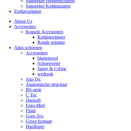
Sunseeker Heggenscharen
Sunseeker Kettingzagen
Zoekresultaten
About Us
Accessoires
Kranzle Accessoires
Kettingreiniger
Ronde reiniger
Atlas schoenen
Accessoires
binnenzool
Schoenveter
Spray & Crème
werksok
Alu-Tec
Anatomische structuur
BS-serie
C Tec
Duosoft
Ergo-Med
Flash
Gore-Tex
Groot formaat
Hardloper