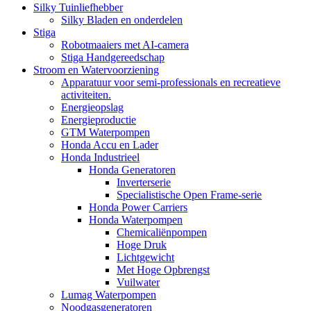
Silky Tuinliefhebber
Silky Bladen en onderdelen
Stiga
Robotmaaiers met AI-camera
Stiga Handgereedschap
Stroom en Watervoorziening
Apparatuur voor semi-professionals en recreatieve
activiteiten.
Energieopslag
Energieproductie
GTM Waterpompen
Honda Accu en Lader
Honda Industrieel
Honda Generatoren
Inverterserie
Specialistische Open Frame-serie
Honda Power Carriers
Honda Waterpompen
Chemicaliënpompen
Hoge Druk
Lichtgewicht
Met Hoge Opbrengst
Vuilwater
Lumag Waterpompen
Noodgasgeneratoren