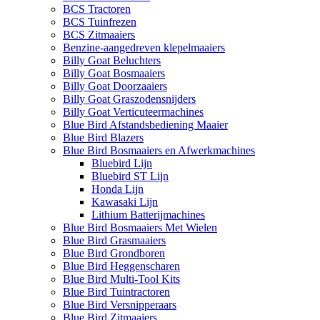
BCS Tractoren
BCS Tuinfrezen
BCS Zitmaaiers
Benzine-aangedreven klepelmaaiers
Billy Goat Beluchters
Billy Goat Bosmaaiers
Billy Goat Doorzaaiers
Billy Goat Graszodensnijders
Billy Goat Verticuteermachines
Blue Bird Afstandsbediening Maaier
Blue Bird Blazers
Blue Bird Bosmaaiers en Afwerkmachines
Bluebird Lijn
Bluebird ST Lijn
Honda Lijn
Kawasaki Lijn
Lithium Batterijmachines
Blue Bird Bosmaaiers Met Wielen
Blue Bird Grasmaaiers
Blue Bird Grondboren
Blue Bird Heggenscharen
Blue Bird Multi-Tool Kits
Blue Bird Tuintractoren
Blue Bird Versnipperaars
Blue Bird Zitmaaiers