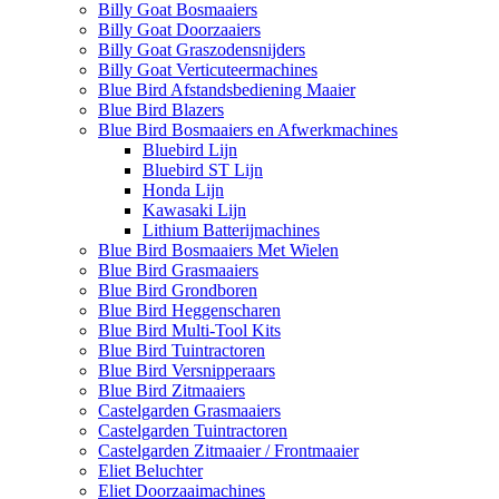
Billy Goat Bosmaaiers
Billy Goat Doorzaaiers
Billy Goat Graszodensnijders
Billy Goat Verticuteermachines
Blue Bird Afstandsbediening Maaier
Blue Bird Blazers
Blue Bird Bosmaaiers en Afwerkmachines
Bluebird Lijn
Bluebird ST Lijn
Honda Lijn
Kawasaki Lijn
Lithium Batterijmachines
Blue Bird Bosmaaiers Met Wielen
Blue Bird Grasmaaiers
Blue Bird Grondboren
Blue Bird Heggenscharen
Blue Bird Multi-Tool Kits
Blue Bird Tuintractoren
Blue Bird Versnipperaars
Blue Bird Zitmaaiers
Castelgarden Grasmaaiers
Castelgarden Tuintractoren
Castelgarden Zitmaaier / Frontmaaier
Eliet Beluchter
Eliet Doorzaaimachines