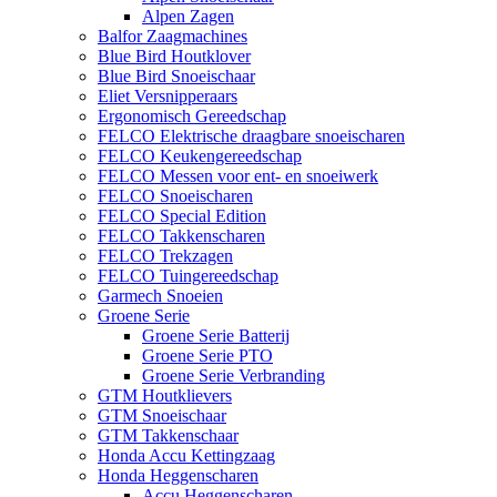
Alpen Zagen
Balfor Zaagmachines
Blue Bird Houtklover
Blue Bird Snoeischaar
Eliet Versnipperaars
Ergonomisch Gereedschap
FELCO Elektrische draagbare snoeischaren
FELCO Keukengereedschap
FELCO Messen voor ent- en snoeiwerk
FELCO Snoeischaren
FELCO Special Edition
FELCO Takkenscharen
FELCO Trekzagen
FELCO Tuingereedschap
Garmech Snoeien
Groene Serie
Groene Serie Batterij
Groene Serie PTO
Groene Serie Verbranding
GTM Houtklievers
GTM Snoeischaar
GTM Takkenschaar
Honda Accu Kettingzaag
Honda Heggenscharen
Accu Heggenscharen