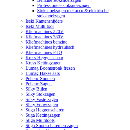
Benzine stoksnoeizagen
Professionele stoksnoeizagen
Stoksnoeizagen met accu & elektrische
stoksnoeizagen
Iseki Kantensnijders
Iseki Multi-tool
Kliefmachines 220V
Kliefmachines 380V
Kliefmachines benzine
Kliefmachines hydraulisch
Kliefmachines PTO
Kress Heggenschaar
Kress Kettingzagen
Lumag Boomstronk frezen
Lumag Hakselaars
Pellenc Snoeien
Pellenc Zagen
Silky Bijlen
Silky Stokzagen
Silky Vaste zagen
Silky Vouwzagen
Stiga Heggenscharen
Stiga Kettingzagen
Stiga Multitools
Stiga Snoeischaren en zagen