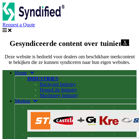
Request a Quote
Gesyndiceerde content over tuinieren
X
Deze website is bedoeld voor dealers om beschikbare merkcontent
te bekijken die ze kunnen syndiceren naar hun eigen websites.
Home
INDUSTRIES
Backyard Industry
HomeLife Industry
Machinery Industry
Merken