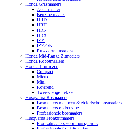
Honda Grasmaaiers
Accu-maaier
Benzine maaier
HRD
HRH
HRN
HRX
IZY
IZY-ON
Ruw-terreinmaaiers
Honda Mid-Range Zitmaaiers
Honda Robotmaaiers
Honda Tuinfrezen
Compact
Micro
Mini
Roterend
Tweewielige trekker
Husqvarna Bosmaaiers
Bosmaaiers met accu & elektrische bosmaaiers
Bosmaaiers op benzine
Professionele bosmaaiers
Husqvarna Frontzitmaaiers
Frontzitmaaiers voor thuisgebruik
Professionele frontzitmaaiers