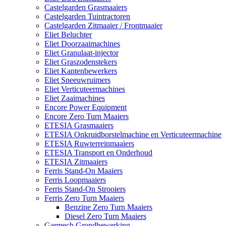
Castelgarden Grasmaaiers
Castelgarden Tuintractoren
Castelgarden Zitmaaier / Frontmaaier
Eliet Beluchter
Eliet Doorzaaimachines
Eliet Granulaat-injector
Eliet Graszodenstekers
Eliet Kantenbewerkers
Eliet Sneeuwruimers
Eliet Verticuteermachines
Eliet Zaaimachines
Encore Power Equipment
Encore Zero Turn Maaiers
ETESIA Grasmaaiers
ETESIA Onkruidborstelmachine en Verticuteermachine
ETESIA Ruwterreinmaaiers
ETESIA Transport en Onderhoud
ETESIA Zitmaaiers
Ferris Stand-On Maaiers
Ferris Loopmaaiers
Ferris Stand-On Strooiers
Ferris Zero Turn Maaiers
Benzine Zero Turn Maaiers
Diesel Zero Turn Maaiers
Garmech Grondbewerking