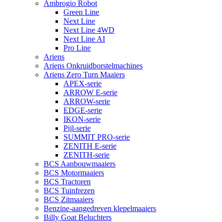
Ambrogio Robot
Green Line
Next Line
Next Line 4WD
Next Line AI
Pro Line
Ariens
Ariens Onkruidborstelmachines
Ariens Zero Turn Maaiers
APEX-serie
ARROW E-serie
ARROW-serie
EDGE-serie
IKON-serie
Pijl-serie
SUMMIT PRO-serie
ZENITH E-serie
ZENITH-serie
BCS Aanbouwmaaiers
BCS Motormaaiers
BCS Tractoren
BCS Tuinfrezen
BCS Zitmaaiers
Benzine-aangedreven klepelmaaiers
Billy Goat Beluchters