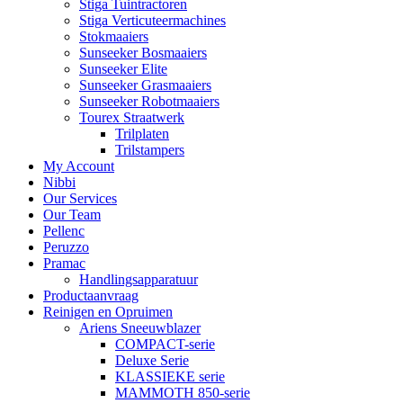
Stiga Tuintractoren
Stiga Verticuteermachines
Stokmaaiers
Sunseeker Bosmaaiers
Sunseeker Elite
Sunseeker Grasmaaiers
Sunseeker Robotmaaiers
Tourex Straatwerk
Trilplaten
Trilstampers
My Account
Nibbi
Our Services
Our Team
Pellenc
Peruzzo
Pramac
Handlingsapparatuur
Productaanvraag
Reinigen en Opruimen
Ariens Sneeuwblazer
COMPACT-serie
Deluxe Serie
KLASSIEKE serie
MAMMOTH 850-serie