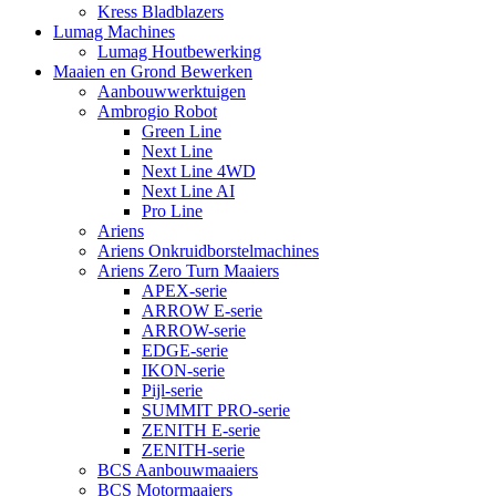
Kress Bladblazers
Lumag Machines
Lumag Houtbewerking
Maaien en Grond Bewerken
Aanbouwwerktuigen
Ambrogio Robot
Green Line
Next Line
Next Line 4WD
Next Line AI
Pro Line
Ariens
Ariens Onkruidborstelmachines
Ariens Zero Turn Maaiers
APEX-serie
ARROW E-serie
ARROW-serie
EDGE-serie
IKON-serie
Pijl-serie
SUMMIT PRO-serie
ZENITH E-serie
ZENITH-serie
BCS Aanbouwmaaiers
BCS Motormaaiers