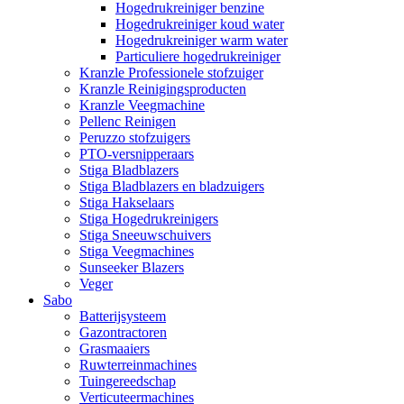
Hogedrukreiniger benzine
Hogedrukreiniger koud water
Hogedrukreiniger warm water
Particuliere hogedrukreiniger
Kranzle Professionele stofzuiger
Kranzle Reinigingsproducten
Kranzle Veegmachine
Pellenc Reinigen
Peruzzo stofzuigers
PTO-versnipperaars
Stiga Bladblazers
Stiga Bladblazers en bladzuigers
Stiga Hakselaars
Stiga Hogedrukreinigers
Stiga Sneeuwschuivers
Stiga Veegmachines
Sunseeker Blazers
Veger
Sabo
Batterijsysteem
Gazontractoren
Grasmaaiers
Ruwterreinmachines
Tuingereedschap
Verticuteermachines