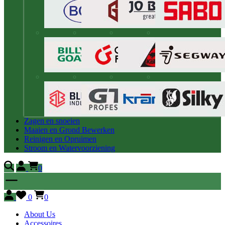
Zagen en snoeien
Maaien en Grond Bewerken
Reinigen en Opruimen
Stroom en Watervoorziening
0
0
0
About Us
Accessoires