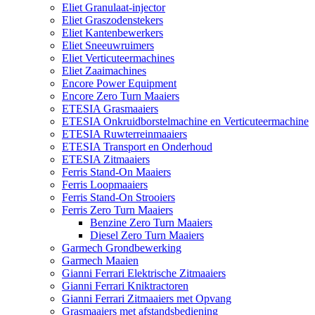
Eliet Granulaat-injector
Eliet Graszodenstekers
Eliet Kantenbewerkers
Eliet Sneeuwruimers
Eliet Verticuteermachines
Eliet Zaaimachines
Encore Power Equipment
Encore Zero Turn Maaiers
ETESIA Grasmaaiers
ETESIA Onkruidborstelmachine en Verticuteermachine
ETESIA Ruwterreinmaaiers
ETESIA Transport en Onderhoud
ETESIA Zitmaaiers
Ferris Stand-On Maaiers
Ferris Loopmaaiers
Ferris Stand-On Strooiers
Ferris Zero Turn Maaiers
Benzine Zero Turn Maaiers
Diesel Zero Turn Maaiers
Garmech Grondbewerking
Garmech Maaien
Gianni Ferrari Elektrische Zitmaaiers
Gianni Ferrari Kniktractoren
Gianni Ferrari Zitmaaiers met Opvang
Grasmaaiers met afstandsbediening