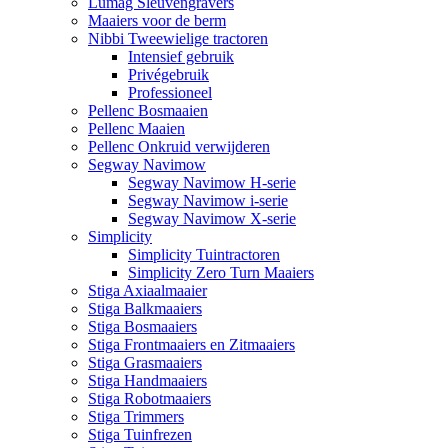
Lumag Sleuvengravers
Maaiers voor de berm
Nibbi Tweewielige tractoren
Intensief gebruik
Privégebruik
Professioneel
Pellenc Bosmaaien
Pellenc Maaien
Pellenc Onkruid verwijderen
Segway Navimow
Segway Navimow H-serie
Segway Navimow i-serie
Segway Navimow X-serie
Simplicity
Simplicity Tuintractoren
Simplicity Zero Turn Maaiers
Stiga Axiaalmaaier
Stiga Balkmaaiers
Stiga Bosmaaiers
Stiga Frontmaaiers en Zitmaaiers
Stiga Grasmaaiers
Stiga Handmaaiers
Stiga Robotmaaiers
Stiga Trimmers
Stiga Tuinfrezen