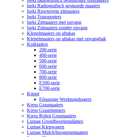
Iseki radiografisch bestuurbare bosmaaiers
Iseki Radiografisch gestuurde maaiers
Iseki Ruwterrein zitmaaiers
Iseki Transporters
Iseki Zitmaaiers met opvang
Iseki Zitmaaiers zonder opvang
Klepelmaaiers op aftakas
Klepelmaaiers op aftakas met opvangbak
Knikladers
200-serie
400-serie
500-serie
600-serie
700-serie
800-serie
E500-serie
E700-serie
Köppl
Eénassige Werktuigdragers
Kress Grasmaaiers
Kress Grastrimmers
Kress Robot Grasmaaiers
Lumag Grondboorinstallaties
Lumag Kiepwagen
Lumag Mulch/hooggrasmaaiers