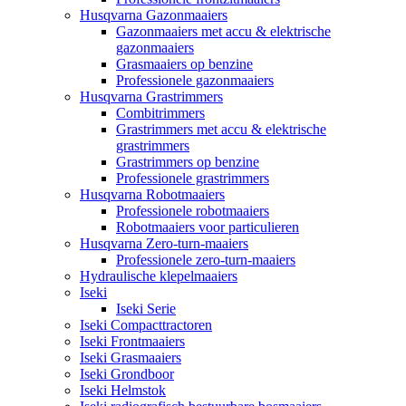
Husqvarna Gazonmaaiers
Gazonmaaiers met accu & elektrische
gazonmaaiers
Grasmaaiers op benzine
Professionele gazonmaaiers
Husqvarna Grastrimmers
Combitrimmers
Grastrimmers met accu & elektrische
grastrimmers
Grastrimmers op benzine
Professionele grastrimmers
Husqvarna Robotmaaiers
Professionele robotmaaiers
Robotmaaiers voor particulieren
Husqvarna Zero-turn-maaiers
Professionele zero-turn-maaiers
Hydraulische klepelmaaiers
Iseki
Iseki Serie
Iseki Compacttractoren
Iseki Frontmaaiers
Iseki Grasmaaiers
Iseki Grondboor
Iseki Helmstok