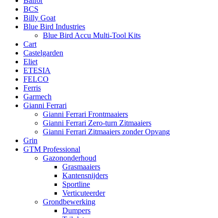
Balfor
BCS
Billy Goat
Blue Bird Industries
Blue Bird Accu Multi-Tool Kits
Cart
Castelgarden
Eliet
ETESIA
FELCO
Ferris
Garmech
Gianni Ferrari
Gianni Ferrari Frontmaaiers
Gianni Ferrari Zero-turn Zitmaaiers
Gianni Ferrari Zitmaaiers zonder Opvang
Grin
GTM Professional
Gazononderhoud
Grasmaaiers
Kantensnijders
Sportline
Verticuteerder
Grondbewerking
Dumpers