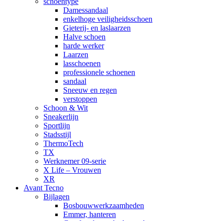
schoentype
Damessandaal
enkelhoge veiligheidsschoen
Gieterij- en laslaarzen
Halve schoen
harde werker
Laarzen
lasschoenen
professionele schoenen
sandaal
Sneeuw en regen
verstoppen
Schoon & Wit
Sneakerlijn
Sportlijn
Stadsstijl
ThermoTech
TX
Werknemer 09-serie
X Life – Vrouwen
XR
Avant Tecno
Bijlagen
Bosbouwwerkzaamheden
Emmer, hanteren