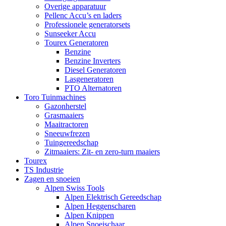
Overige apparatuur
Pellenc Accu’s en laders
Professionele generatorsets
Sunseeker Accu
Tourex Generatoren
Benzine
Benzine Inverters
Diesel Generatoren
Lasgeneratoren
PTO Alternatoren
Toro Tuinmachines
Gazonherstel
Grasmaaiers
Maaitractoren
Sneeuwfrezen
Tuingereedschap
Zitmaaiers: Zit- en zero-turn maaiers
Tourex
TS Industrie
Zagen en snoeien
Alpen Swiss Tools
Alpen Elektrisch Gereedschap
Alpen Heggenscharen
Alpen Knippen
Alpen Snoeischaar