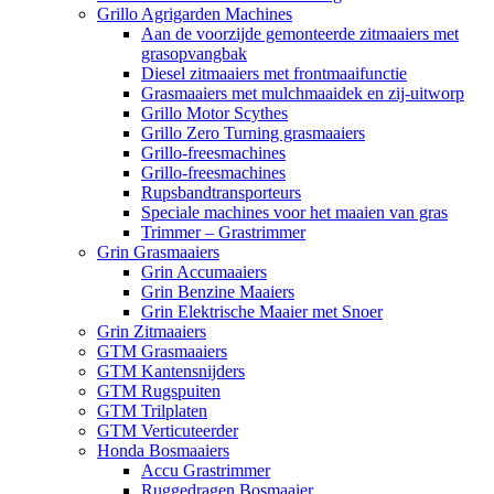
Grillo Agrigarden Machines
Aan de voorzijde gemonteerde zitmaaiers met
grasopvangbak
Diesel zitmaaiers met frontmaaifunctie
Grasmaaiers met mulchmaaidek en zij-uitworp
Grillo Motor Scythes
Grillo Zero Turning grasmaaiers
Grillo-freesmachines
Grillo-freesmachines
Rupsbandtransporteurs
Speciale machines voor het maaien van gras
Trimmer – Grastrimmer
Grin Grasmaaiers
Grin Accumaaiers
Grin Benzine Maaiers
Grin Elektrische Maaier met Snoer
Grin Zitmaaiers
GTM Grasmaaiers
GTM Kantensnijders
GTM Rugspuiten
GTM Trilplaten
GTM Verticuteerder
Honda Bosmaaiers
Accu Grastrimmer
Ruggedragen Bosmaaier