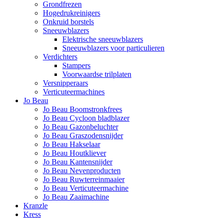
Grondfrezen
Hogedrukreinigers
Onkruid borstels
Sneeuwblazers
Elektrische sneeuwblazers
Sneeuwblazers voor particulieren
Verdichters
Stampers
Voorwaardse trilplaten
Versnipperaars
Verticuteermachines
Jo Beau
Jo Beau Boomstronkfrees
Jo Beau Cycloon bladblazer
Jo Beau Gazonbeluchter
Jo Beau Graszodensnijder
Jo Beau Hakselaar
Jo Beau Houtkliever
Jo Beau Kantensnijder
Jo Beau Nevenproducten
Jo Beau Ruwterreinmaaier
Jo Beau Verticuteermachine
Jo Beau Zaaimachine
Kranzle
Kress