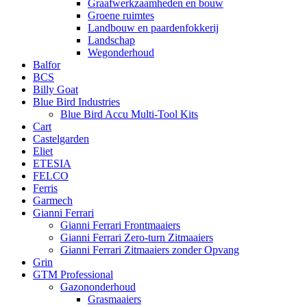
Graafwerkzaamheden en bouw
Groene ruimtes
Landbouw en paardenfokkerij
Landschap
Wegonderhoud
Balfor
BCS
Billy Goat
Blue Bird Industries
Blue Bird Accu Multi-Tool Kits
Cart
Castelgarden
Eliet
ETESIA
FELCO
Ferris
Garmech
Gianni Ferrari
Gianni Ferrari Frontmaaiers
Gianni Ferrari Zero-turn Zitmaaiers
Gianni Ferrari Zitmaaiers zonder Opvang
Grin
GTM Professional
Gazononderhoud
Grasmaaiers