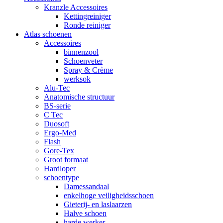
Kranzle Accessoires
Kettingreiniger
Ronde reiniger
Atlas schoenen
Accessoires
binnenzool
Schoenveter
Spray & Crème
werksok
Alu-Tec
Anatomische structuur
BS-serie
C Tec
Duosoft
Ergo-Med
Flash
Gore-Tex
Groot formaat
Hardloper
schoentype
Damessandaal
enkelhoge veiligheidsschoen
Gieterij- en laslaarzen
Halve schoen
harde werker