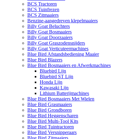
BCS Tractoren
BCS Tuinfrezen
BCS Zitmaaiers
Benzine-aangedreven klepelmaaiers
Billy Goat Beluchters
Billy Goat Bosmaaiers
Billy Goat Doorzaaiers
Billy Goat Graszodensnijders
Billy Goat Verticuteermachines
Blue Bird Afstandsbediening Maaier
Blue Bird Blazers
Blue Bird Bosmaaiers en Afwerkmachines
Bluebird Lijn
Bluebird ST Lijn
Honda Lijn
Kawasaki Lijn
Lithium Batterijmachines
Blue Bird Bosmaaiers Met Wielen
Blue Bird Grasmaaiers
Blue Bird Grondboren
Blue Bird Heggenscharen
Blue Bird Multi-Tool Kits
Blue Bird Tuintractoren
Blue Bird Versnipperaars
Blue Bird Zitmaaiers