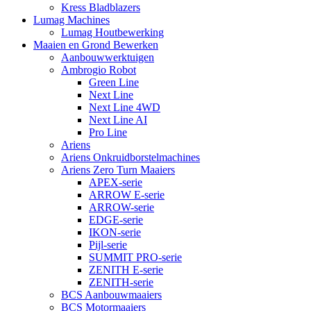
Kress Bladblazers
Lumag Machines
Lumag Houtbewerking
Maaien en Grond Bewerken
Aanbouwwerktuigen
Ambrogio Robot
Green Line
Next Line
Next Line 4WD
Next Line AI
Pro Line
Ariens
Ariens Onkruidborstelmachines
Ariens Zero Turn Maaiers
APEX-serie
ARROW E-serie
ARROW-serie
EDGE-serie
IKON-serie
Pijl-serie
SUMMIT PRO-serie
ZENITH E-serie
ZENITH-serie
BCS Aanbouwmaaiers
BCS Motormaaiers