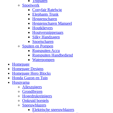
Trilplaten
Snoeiwerk
Conyfair Ratelwig
Elephants Trunk
Heggenscharen
Heggenscharen Manueel
Houtklievers
Houtversnipperaars
Silky Handzagen
Snoeischaren
Spuiten en Pompen
Rugspuiten Accu
Rugspuiten Handbediend
Waterpompen
Homepage
Homepage Designs
Homepage Hero Blocks
Honda Gazon en Tuin
Husqvarna
Alleszuigers
Grondfrezen
Hogedrukreinigers
Onkruid borstels
Sneeuwblazers
Elektrische sneeuwblazers