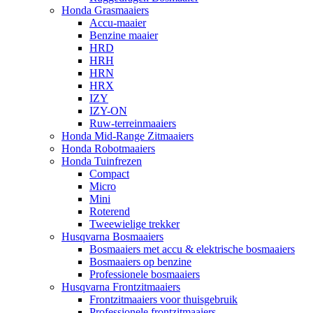
Honda Grasmaaiers
Accu-maaier
Benzine maaier
HRD
HRH
HRN
HRX
IZY
IZY-ON
Ruw-terreinmaaiers
Honda Mid-Range Zitmaaiers
Honda Robotmaaiers
Honda Tuinfrezen
Compact
Micro
Mini
Roterend
Tweewielige trekker
Husqvarna Bosmaaiers
Bosmaaiers met accu & elektrische bosmaaiers
Bosmaaiers op benzine
Professionele bosmaaiers
Husqvarna Frontzitmaaiers
Frontzitmaaiers voor thuisgebruik
Professionele frontzitmaaiers