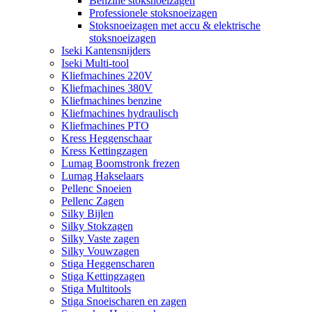
Benzine stoksnoeizagen
Professionele stoksnoeizagen
Stoksnoeizagen met accu & elektrische
stoksnoeizagen
Iseki Kantensnijders
Iseki Multi-tool
Kliefmachines 220V
Kliefmachines 380V
Kliefmachines benzine
Kliefmachines hydraulisch
Kliefmachines PTO
Kress Heggenschaar
Kress Kettingzagen
Lumag Boomstronk frezen
Lumag Hakselaars
Pellenc Snoeien
Pellenc Zagen
Silky Bijlen
Silky Stokzagen
Silky Vaste zagen
Silky Vouwzagen
Stiga Heggenscharen
Stiga Kettingzagen
Stiga Multitools
Stiga Snoeischaren en zagen