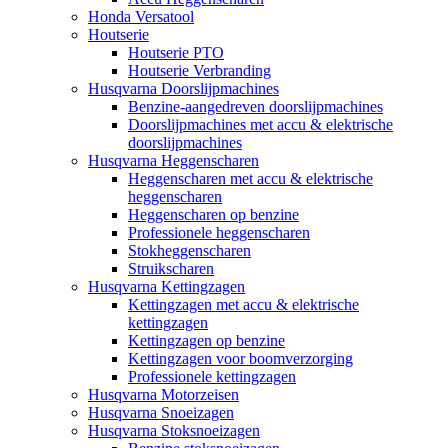
Honda Versatool
Houtserie
Houtserie PTO
Houtserie Verbranding
Husqvarna Doorslijpmachines
Benzine-aangedreven doorslijpmachines
Doorslijpmachines met accu & elektrische
doorslijpmachines
Husqvarna Heggenscharen
Heggenscharen met accu & elektrische
heggenscharen
Heggenscharen op benzine
Professionele heggenscharen
Stokheggenscharen
Struikscharen
Husqvarna Kettingzagen
Kettingzagen met accu & elektrische
kettingzagen
Kettingzagen op benzine
Kettingzagen voor boomverzorging
Professionele kettingzagen
Husqvarna Motorzeisen
Husqvarna Snoeizagen
Husqvarna Stoksnoeizagen