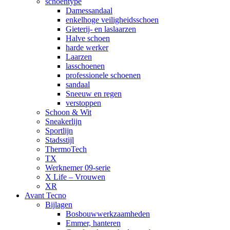
schoentype
Damessandaal
enkelhoge veiligheidsschoen
Gieterij- en laslaarzen
Halve schoen
harde werker
Laarzen
lasschoenen
professionele schoenen
sandaal
Sneeuw en regen
verstoppen
Schoon & Wit
Sneakerlijn
Sportlijn
Stadsstijl
ThermoTech
TX
Werknemer 09-serie
X Life – Vrouwen
XR
Avant Tecno
Bijlagen
Bosbouwwerkzaamheden
Emmer, hanteren