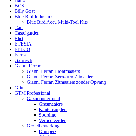
Balfor
BCS
Billy Goat
Blue Bird Industries
Blue Bird Accu Multi-Tool Kits
Cart
Castelgarden
Eliet
ETESIA
FELCO
Ferris
Garmech
Gianni Ferrari
Gianni Ferrari Frontmaaiers
Gianni Ferrari Zero-turn Zitmaaiers
Gianni Ferrari Zitmaaiers zonder Opvang
Grin
GTM Professional
Gazononderhoud
Grasmaaiers
Kantensnijders
Sportline
Verticuteerder
Grondbewerking
Dumpers