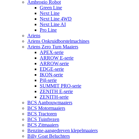
Ambrogio Robot
Green Line
Next Line
Next Line 4WD
Next Line AI
Pro Line
Ariens
Ariens Onkruidborstelmachines
Ariens Zero Turn Maaiers
APEX-serie
ARROW E-serie
ARROW-serie
EDGE-serie
IKON-serie
Pijl-serie
SUMMIT PRO-serie
ZENITH E-serie
ZENITH-serie
BCS Aanbouwmaaiers
BCS Motormaaiers
BCS Tractoren
BCS Tuinfrezen
BCS Zitmaaiers
Benzine-aangedreven klepelmaaiers
Billy Goat Beluchters