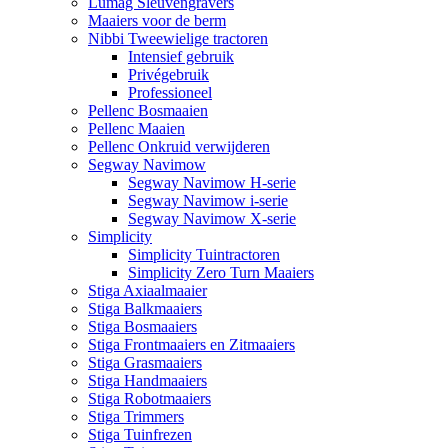
Lumag Sleuvengravers
Maaiers voor de berm
Nibbi Tweewielige tractoren
Intensief gebruik
Privégebruik
Professioneel
Pellenc Bosmaaien
Pellenc Maaien
Pellenc Onkruid verwijderen
Segway Navimow
Segway Navimow H-serie
Segway Navimow i-serie
Segway Navimow X-serie
Simplicity
Simplicity Tuintractoren
Simplicity Zero Turn Maaiers
Stiga Axiaalmaaier
Stiga Balkmaaiers
Stiga Bosmaaiers
Stiga Frontmaaiers en Zitmaaiers
Stiga Grasmaaiers
Stiga Handmaaiers
Stiga Robotmaaiers
Stiga Trimmers
Stiga Tuinfrezen