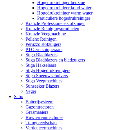
Hogedrukreiniger benzine
Hogedrukreiniger koud water
Hogedrukreiniger warm water
Particuliere hogedrukreiniger
Kranzle Professionele stofzuiger
Kranzle Reinigingsproducten
Kranzle Veegmachine
Pellenc Reinigen
Peruzzo stofzuigers
PTO-versnipperaars
Stiga Bladblazers
Stiga Bladblazers en bladzuigers
Stiga Hakselaars
Stiga Hogedrukreinigers
Stiga Sneeuwschuivers
Stiga Veegmachines
Sunseeker Blazers
Veger
Sabo
Batterijsysteem
Gazontractoren
Grasmaaiers
Ruwterreinmachines
Tuingereedschap
Verticuteermachines