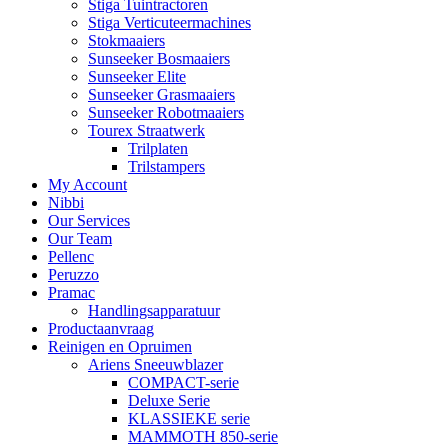
Stiga Tuintractoren
Stiga Verticuteermachines
Stokmaaiers
Sunseeker Bosmaaiers
Sunseeker Elite
Sunseeker Grasmaaiers
Sunseeker Robotmaaiers
Tourex Straatwerk
Trilplaten
Trilstampers
My Account
Nibbi
Our Services
Our Team
Pellenc
Peruzzo
Pramac
Handlingsapparatuur
Productaanvraag
Reinigen en Opruimen
Ariens Sneeuwblazer
COMPACT-serie
Deluxe Serie
KLASSIEKE serie
MAMMOTH 850-serie