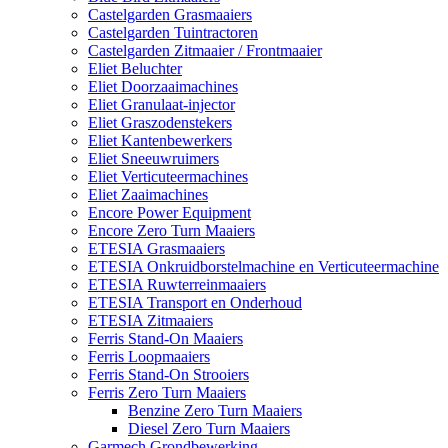
Castelgarden Grasmaaiers
Castelgarden Tuintractoren
Castelgarden Zitmaaier / Frontmaaier
Eliet Beluchter
Eliet Doorzaaimachines
Eliet Granulaat-injector
Eliet Graszodenstekers
Eliet Kantenbewerkers
Eliet Sneeuwruimers
Eliet Verticuteermachines
Eliet Zaaimachines
Encore Power Equipment
Encore Zero Turn Maaiers
ETESIA Grasmaaiers
ETESIA Onkruidborstelmachine en Verticuteermachine
ETESIA Ruwterreinmaaiers
ETESIA Transport en Onderhoud
ETESIA Zitmaaiers
Ferris Stand-On Maaiers
Ferris Loopmaaiers
Ferris Stand-On Strooiers
Ferris Zero Turn Maaiers
Benzine Zero Turn Maaiers
Diesel Zero Turn Maaiers
Garmech Grondbewerking