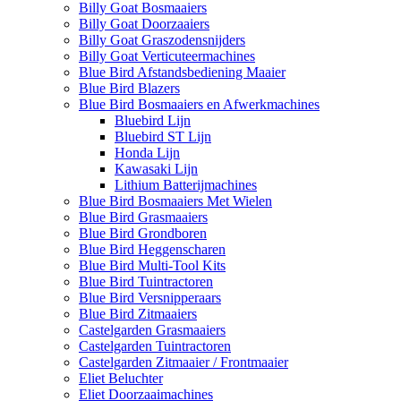
Billy Goat Bosmaaiers
Billy Goat Doorzaaiers
Billy Goat Graszodensnijders
Billy Goat Verticuteermachines
Blue Bird Afstandsbediening Maaier
Blue Bird Blazers
Blue Bird Bosmaaiers en Afwerkmachines
Bluebird Lijn
Bluebird ST Lijn
Honda Lijn
Kawasaki Lijn
Lithium Batterijmachines
Blue Bird Bosmaaiers Met Wielen
Blue Bird Grasmaaiers
Blue Bird Grondboren
Blue Bird Heggenscharen
Blue Bird Multi-Tool Kits
Blue Bird Tuintractoren
Blue Bird Versnipperaars
Blue Bird Zitmaaiers
Castelgarden Grasmaaiers
Castelgarden Tuintractoren
Castelgarden Zitmaaier / Frontmaaier
Eliet Beluchter
Eliet Doorzaaimachines