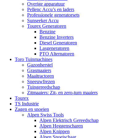
Overige apparatuur
Pellenc Accu’s en laders
Professionele generatorsets
Sunseeker Accu
Tourex Generatoren
Benzine
Benzine Inverters
Diesel Generatoren
Lasgeneratoren
PTO Alternatoren
Toro Tuinmachines
Gazonherstel
Grasmaaiers
Maaitractoren
Sneeuwfrezen
Tuingereedschap
Zitmaaiers: Zit- en zero-turn maaiers
Tourex
TS Industrie
Zagen en snoeien
Alpen Swiss Tools
Alpen Elektrisch Gereedschap
Alpen Heggenscharen
Alpen Knippen
Alpen Snoeischaar