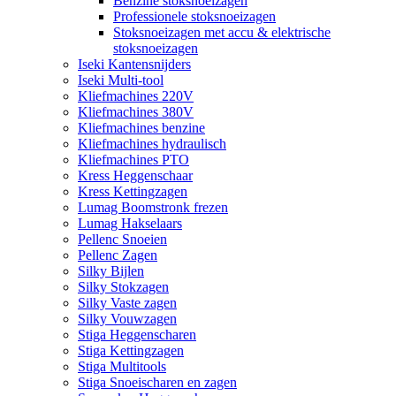
Benzine stoksnoeizagen
Professionele stoksnoeizagen
Stoksnoeizagen met accu & elektrische
stoksnoeizagen
Iseki Kantensnijders
Iseki Multi-tool
Kliefmachines 220V
Kliefmachines 380V
Kliefmachines benzine
Kliefmachines hydraulisch
Kliefmachines PTO
Kress Heggenschaar
Kress Kettingzagen
Lumag Boomstronk frezen
Lumag Hakselaars
Pellenc Snoeien
Pellenc Zagen
Silky Bijlen
Silky Stokzagen
Silky Vaste zagen
Silky Vouwzagen
Stiga Heggenscharen
Stiga Kettingzagen
Stiga Multitools
Stiga Snoeischaren en zagen