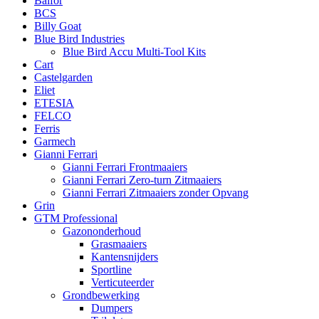
Balfor
BCS
Billy Goat
Blue Bird Industries
Blue Bird Accu Multi-Tool Kits
Cart
Castelgarden
Eliet
ETESIA
FELCO
Ferris
Garmech
Gianni Ferrari
Gianni Ferrari Frontmaaiers
Gianni Ferrari Zero-turn Zitmaaiers
Gianni Ferrari Zitmaaiers zonder Opvang
Grin
GTM Professional
Gazononderhoud
Grasmaaiers
Kantensnijders
Sportline
Verticuteerder
Grondbewerking
Dumpers