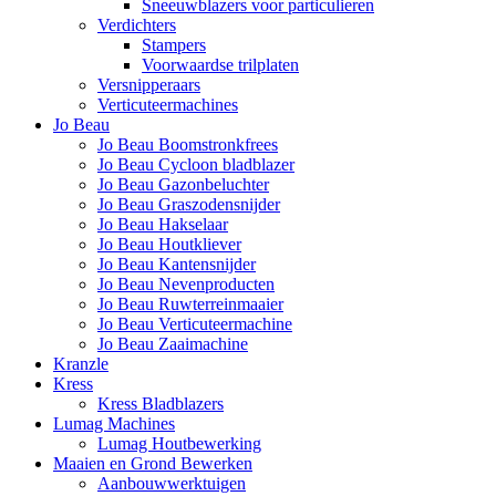
Sneeuwblazers voor particulieren
Verdichters
Stampers
Voorwaardse trilplaten
Versnipperaars
Verticuteermachines
Jo Beau
Jo Beau Boomstronkfrees
Jo Beau Cycloon bladblazer
Jo Beau Gazonbeluchter
Jo Beau Graszodensnijder
Jo Beau Hakselaar
Jo Beau Houtkliever
Jo Beau Kantensnijder
Jo Beau Nevenproducten
Jo Beau Ruwterreinmaaier
Jo Beau Verticuteermachine
Jo Beau Zaaimachine
Kranzle
Kress
Kress Bladblazers
Lumag Machines
Lumag Houtbewerking
Maaien en Grond Bewerken
Aanbouwwerktuigen