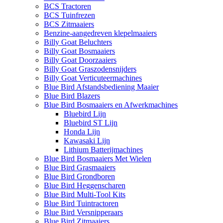
BCS Tractoren
BCS Tuinfrezen
BCS Zitmaaiers
Benzine-aangedreven klepelmaaiers
Billy Goat Beluchters
Billy Goat Bosmaaiers
Billy Goat Doorzaaiers
Billy Goat Graszodensnijders
Billy Goat Verticuteermachines
Blue Bird Afstandsbediening Maaier
Blue Bird Blazers
Blue Bird Bosmaaiers en Afwerkmachines
Bluebird Lijn
Bluebird ST Lijn
Honda Lijn
Kawasaki Lijn
Lithium Batterijmachines
Blue Bird Bosmaaiers Met Wielen
Blue Bird Grasmaaiers
Blue Bird Grondboren
Blue Bird Heggenscharen
Blue Bird Multi-Tool Kits
Blue Bird Tuintractoren
Blue Bird Versnipperaars
Blue Bird Zitmaaiers