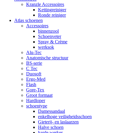
Kranzle Accessoires
Kettingreiniger
Ronde reiniger
Atlas schoenen
Accessoires
binnenzool
Schoenveter
Spray & Crème
werksok
Alu-Tec
Anatomische structuur
BS-serie
C Tec
Duosoft
Ergo-Med
Flash
Gore-Tex
Groot formaat
Hardloper
schoentype
Damessandaal
enkelhoge veiligheidsschoen
Gieterij- en laslaarzen
Halve schoen
harde werker