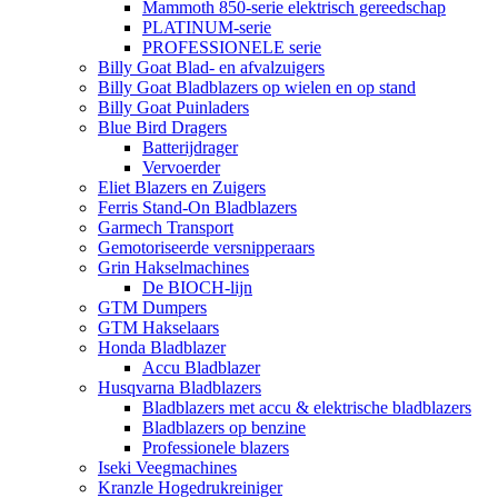
Mammoth 850-serie elektrisch gereedschap
PLATINUM-serie
PROFESSIONELE serie
Billy Goat Blad- en afvalzuigers
Billy Goat Bladblazers op wielen en op stand
Billy Goat Puinladers
Blue Bird Dragers
Batterijdrager
Vervoerder
Eliet Blazers en Zuigers
Ferris Stand-On Bladblazers
Garmech Transport
Gemotoriseerde versnipperaars
Grin Hakselmachines
De BIOCH-lijn
GTM Dumpers
GTM Hakselaars
Honda Bladblazer
Accu Bladblazer
Husqvarna Bladblazers
Bladblazers met accu & elektrische bladblazers
Bladblazers op benzine
Professionele blazers
Iseki Veegmachines
Kranzle Hogedrukreiniger