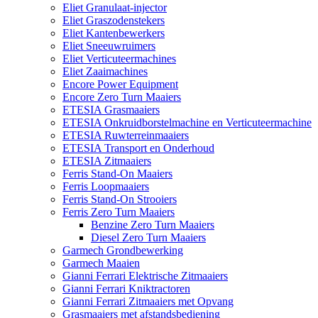
Eliet Granulaat-injector
Eliet Graszodenstekers
Eliet Kantenbewerkers
Eliet Sneeuwruimers
Eliet Verticuteermachines
Eliet Zaaimachines
Encore Power Equipment
Encore Zero Turn Maaiers
ETESIA Grasmaaiers
ETESIA Onkruidborstelmachine en Verticuteermachine
ETESIA Ruwterreinmaaiers
ETESIA Transport en Onderhoud
ETESIA Zitmaaiers
Ferris Stand-On Maaiers
Ferris Loopmaaiers
Ferris Stand-On Strooiers
Ferris Zero Turn Maaiers
Benzine Zero Turn Maaiers
Diesel Zero Turn Maaiers
Garmech Grondbewerking
Garmech Maaien
Gianni Ferrari Elektrische Zitmaaiers
Gianni Ferrari Kniktractoren
Gianni Ferrari Zitmaaiers met Opvang
Grasmaaiers met afstandsbediening