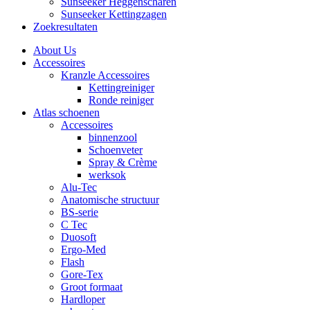
Sunseeker Heggenscharen
Sunseeker Kettingzagen
Zoekresultaten
About Us
Accessoires
Kranzle Accessoires
Kettingreiniger
Ronde reiniger
Atlas schoenen
Accessoires
binnenzool
Schoenveter
Spray & Crème
werksok
Alu-Tec
Anatomische structuur
BS-serie
C Tec
Duosoft
Ergo-Med
Flash
Gore-Tex
Groot formaat
Hardloper