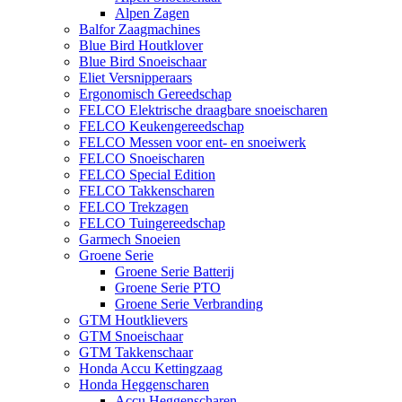
Alpen Zagen
Balfor Zaagmachines
Blue Bird Houtklover
Blue Bird Snoeischaar
Eliet Versnipperaars
Ergonomisch Gereedschap
FELCO Elektrische draagbare snoeischaren
FELCO Keukengereedschap
FELCO Messen voor ent- en snoeiwerk
FELCO Snoeischaren
FELCO Special Edition
FELCO Takkenscharen
FELCO Trekzagen
FELCO Tuingereedschap
Garmech Snoeien
Groene Serie
Groene Serie Batterij
Groene Serie PTO
Groene Serie Verbranding
GTM Houtklievers
GTM Snoeischaar
GTM Takkenschaar
Honda Accu Kettingzaag
Honda Heggenscharen
Accu Heggenscharen