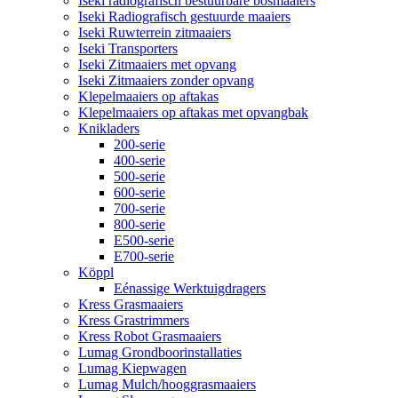
Iseki radiografisch bestuurbare bosmaaiers
Iseki Radiografisch gestuurde maaiers
Iseki Ruwterrein zitmaaiers
Iseki Transporters
Iseki Zitmaaiers met opvang
Iseki Zitmaaiers zonder opvang
Klepelmaaiers op aftakas
Klepelmaaiers op aftakas met opvangbak
Knikladers
200-serie
400-serie
500-serie
600-serie
700-serie
800-serie
E500-serie
E700-serie
Köppl
Eénassige Werktuigdragers
Kress Grasmaaiers
Kress Grastrimmers
Kress Robot Grasmaaiers
Lumag Grondboorinstallaties
Lumag Kiepwagen
Lumag Mulch/hooggrasmaaiers