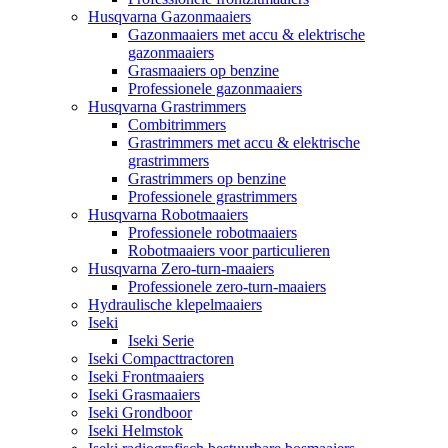
Husqvarna Gazonmaaiers
Gazonmaaiers met accu & elektrische
gazonmaaiers
Grasmaaiers op benzine
Professionele gazonmaaiers
Husqvarna Grastrimmers
Combitrimmers
Grastrimmers met accu & elektrische
grastrimmers
Grastrimmers op benzine
Professionele grastrimmers
Husqvarna Robotmaaiers
Professionele robotmaaiers
Robotmaaiers voor particulieren
Husqvarna Zero-turn-maaiers
Professionele zero-turn-maaiers
Hydraulische klepelmaaiers
Iseki
Iseki Serie
Iseki Compacttractoren
Iseki Frontmaaiers
Iseki Grasmaaiers
Iseki Grondboor
Iseki Helmstok