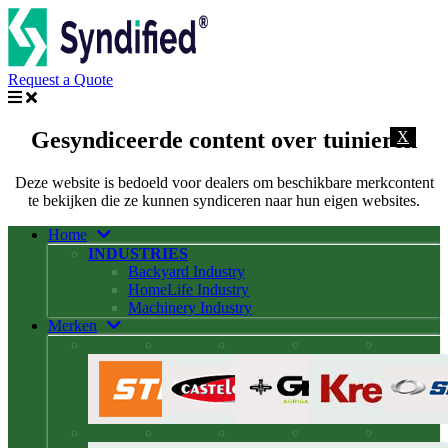
Request a Quote
Gesyndiceerde content over tuinieren
X
Deze website is bedoeld voor dealers om beschikbare merkcontent
te bekijken die ze kunnen syndiceren naar hun eigen websites.
Home
INDUSTRIES
Backyard Industry
HomeLife Industry
Machinery Industry
Merken