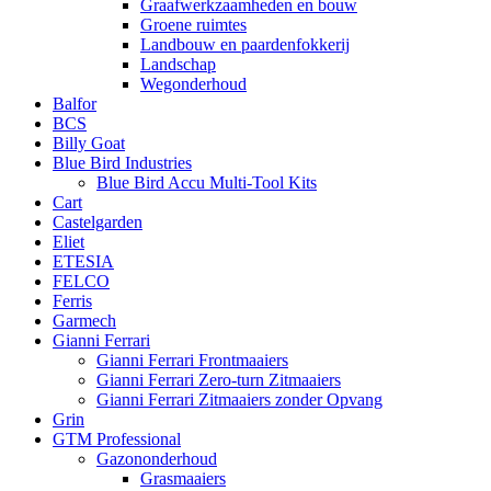
Graafwerkzaamheden en bouw
Groene ruimtes
Landbouw en paardenfokkerij
Landschap
Wegonderhoud
Balfor
BCS
Billy Goat
Blue Bird Industries
Blue Bird Accu Multi-Tool Kits
Cart
Castelgarden
Eliet
ETESIA
FELCO
Ferris
Garmech
Gianni Ferrari
Gianni Ferrari Frontmaaiers
Gianni Ferrari Zero-turn Zitmaaiers
Gianni Ferrari Zitmaaiers zonder Opvang
Grin
GTM Professional
Gazononderhoud
Grasmaaiers