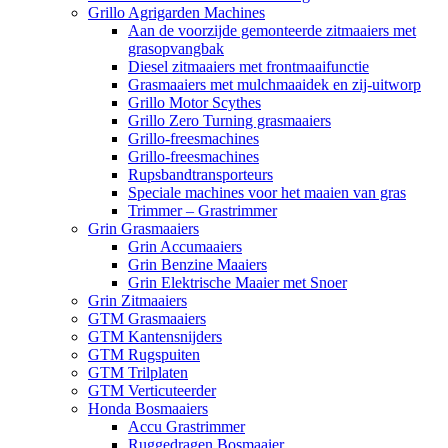
Grillo Agrigarden Machines
Aan de voorzijde gemonteerde zitmaaiers met
grasopvangbak
Diesel zitmaaiers met frontmaaifunctie
Grasmaaiers met mulchmaaidek en zij-uitworp
Grillo Motor Scythes
Grillo Zero Turning grasmaaiers
Grillo-freesmachines
Grillo-freesmachines
Rupsbandtransporteurs
Speciale machines voor het maaien van gras
Trimmer – Grastrimmer
Grin Grasmaaiers
Grin Accumaaiers
Grin Benzine Maaiers
Grin Elektrische Maaier met Snoer
Grin Zitmaaiers
GTM Grasmaaiers
GTM Kantensnijders
GTM Rugspuiten
GTM Trilplaten
GTM Verticuteerder
Honda Bosmaaiers
Accu Grastrimmer
Ruggedragen Bosmaaier