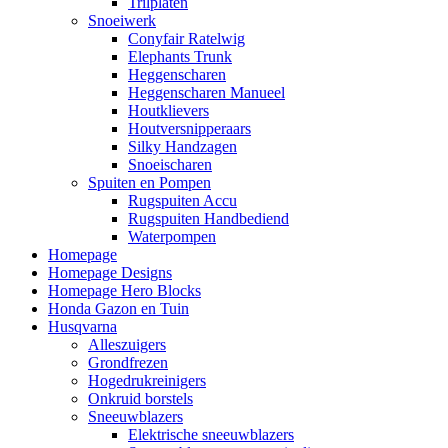
Trilplaten
Snoeiwerk
Conyfair Ratelwig
Elephants Trunk
Heggenscharen
Heggenscharen Manueel
Houtklievers
Houtversnipperaars
Silky Handzagen
Snoeischaren
Spuiten en Pompen
Rugspuiten Accu
Rugspuiten Handbediend
Waterpompen
Homepage
Homepage Designs
Homepage Hero Blocks
Honda Gazon en Tuin
Husqvarna
Alleszuigers
Grondfrezen
Hogedrukreinigers
Onkruid borstels
Sneeuwblazers
Elektrische sneeuwblazers