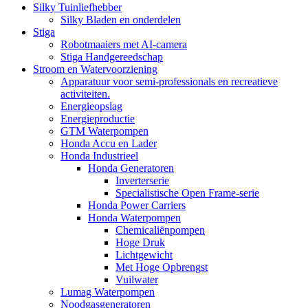
Silky Tuinliefhebber
Silky Bladen en onderdelen
Stiga
Robotmaaiers met AI-camera
Stiga Handgereedschap
Stroom en Watervoorziening
Apparatuur voor semi-professionals en recreatieve
activiteiten.
Energieopslag
Energieproductie
GTM Waterpompen
Honda Accu en Lader
Honda Industrieel
Honda Generatoren
Inverterserie
Specialistische Open Frame-serie
Honda Power Carriers
Honda Waterpompen
Chemicaliënpompen
Hoge Druk
Lichtgewicht
Met Hoge Opbrengst
Vuilwater
Lumag Waterpompen
Noodgasgeneratoren