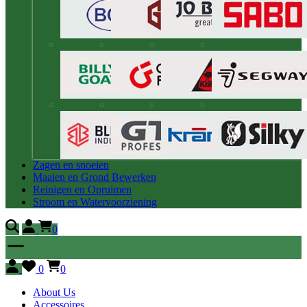
Zagen en snoeien
Maaien en Grond Bewerken
Reinigen en Opruimen
Stroom en Watervoorziening
0
0
0
About Us
Accessoires