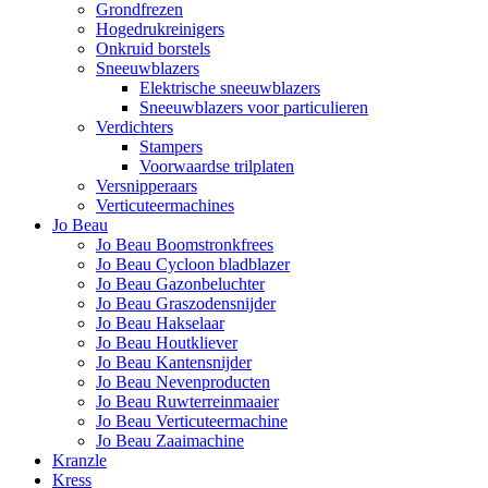
Grondfrezen
Hogedrukreinigers
Onkruid borstels
Sneeuwblazers
Elektrische sneeuwblazers
Sneeuwblazers voor particulieren
Verdichters
Stampers
Voorwaardse trilplaten
Versnipperaars
Verticuteermachines
Jo Beau
Jo Beau Boomstronkfrees
Jo Beau Cycloon bladblazer
Jo Beau Gazonbeluchter
Jo Beau Graszodensnijder
Jo Beau Hakselaar
Jo Beau Houtkliever
Jo Beau Kantensnijder
Jo Beau Nevenproducten
Jo Beau Ruwterreinmaaier
Jo Beau Verticuteermachine
Jo Beau Zaaimachine
Kranzle
Kress