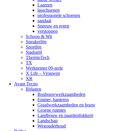
Laarzen
lasschoenen
professionele schoenen
sandaal
Sneeuw en regen
verstoppen
Schoon & Wit
Sneakerlijn
Sportlijn
Stadsstijl
ThermoTech
TX
Werknemer 09-serie
X Life – Vrouwen
XR
Avant Tecno
Bijlagen
Bosbouwwerkzaamheden
Emmer, hanteren
Graafwerkzaamheden en bouw
Groene ruimtes
Landbouw en paardenfokkerij
Landschap
Wegonderhoud