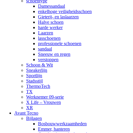
schoentype
Damessandaal
enkelhoge veiligheidsschoen
Gieterij- en laslaarzen
Halve schoen
harde werker
Laarzen
lasschoenen
professionele schoenen
sandaal
Sneeuw en regen
verstoppen
Schoon & Wit
Sneakerlijn
Sportlijn
Stadsstijl
ThermoTech
TX
Werknemer 09-serie
X Life – Vrouwen
XR
Avant Tecno
Bijlagen
Bosbouwwerkzaamheden
Emmer, hanteren