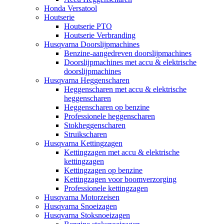
Honda Versatool
Houtserie
Houtserie PTO
Houtserie Verbranding
Husqvarna Doorslijpmachines
Benzine-aangedreven doorslijpmachines
Doorslijpmachines met accu & elektrische
doorslijpmachines
Husqvarna Heggenscharen
Heggenscharen met accu & elektrische
heggenscharen
Heggenscharen op benzine
Professionele heggenscharen
Stokheggenscharen
Struikscharen
Husqvarna Kettingzagen
Kettingzagen met accu & elektrische
kettingzagen
Kettingzagen op benzine
Kettingzagen voor boomverzorging
Professionele kettingzagen
Husqvarna Motorzeisen
Husqvarna Snoeizagen
Husqvarna Stoksnoeizagen