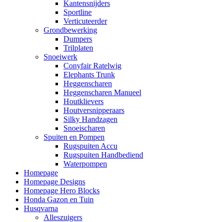
Kantensnijders
Sportline
Verticuteerder
Grondbewerking
Dumpers
Trilplaten
Snoeiwerk
Conyfair Ratelwig
Elephants Trunk
Heggenscharen
Heggenscharen Manueel
Houtklievers
Houtversnipperaars
Silky Handzagen
Snoeischaren
Spuiten en Pompen
Rugspuiten Accu
Rugspuiten Handbediend
Waterpompen
Homepage
Homepage Designs
Homepage Hero Blocks
Honda Gazon en Tuin
Husqvarna
Alleszuigers