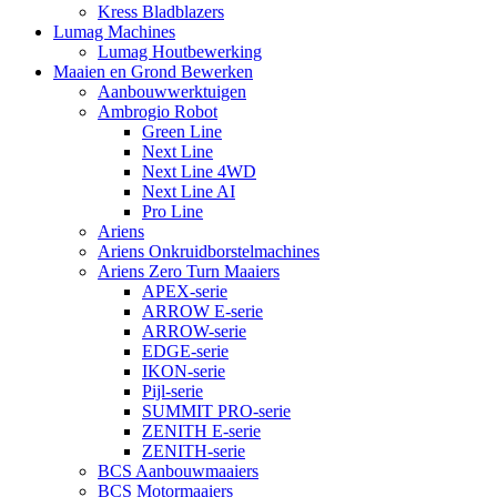
Kress Bladblazers
Lumag Machines
Lumag Houtbewerking
Maaien en Grond Bewerken
Aanbouwwerktuigen
Ambrogio Robot
Green Line
Next Line
Next Line 4WD
Next Line AI
Pro Line
Ariens
Ariens Onkruidborstelmachines
Ariens Zero Turn Maaiers
APEX-serie
ARROW E-serie
ARROW-serie
EDGE-serie
IKON-serie
Pijl-serie
SUMMIT PRO-serie
ZENITH E-serie
ZENITH-serie
BCS Aanbouwmaaiers
BCS Motormaaiers