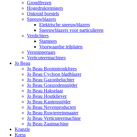
Grondfrezen
Hogedrukreinigers
Onkruid borstels
Sneeuwblazers
Elektrische sneeuwblazers
Sneeuwblazers voor particulieren
Verdichters
Stampers
Voorwaardse trilplaten
Versnipperaars
Verticuteermachines
Jo Beau
Jo Beau Boomstronkfrees
Jo Beau Cycloon bladblazer
Jo Beau Gazonbeluchter
Jo Beau Graszodensnijder
Jo Beau Hakselaar
Jo Beau Houtkliever
Jo Beau Kantensnijder
Jo Beau Nevenproducten
Jo Beau Ruwterreinmaaier
Jo Beau Verticuteermachine
Jo Beau Zaaimachine
Kranzle
Kress