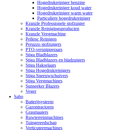
Hogedrukreiniger benzine
Hogedrukreiniger koud water
Hogedrukreiniger warm water
Particuliere hogedrukreiniger
Kranzle Professionele stofzuiger
Kranzle Reinigingsproducten
Kranzle Veegmachine
Pellenc Reinigen
Peruzzo stofzuigers
PTO-versnipperaars
Stiga Bladblazers
Stiga Bladblazers en bladzuigers
Stiga Hakselaars
Stiga Hogedrukreinigers
Stiga Sneeuwschuivers
Stiga Veegmachines
Sunseeker Blazers
Veger
Sabo
Batterijsysteem
Gazontractoren
Grasmaaiers
Ruwterreinmachines
Tuingereedschap
Verticuteermachines