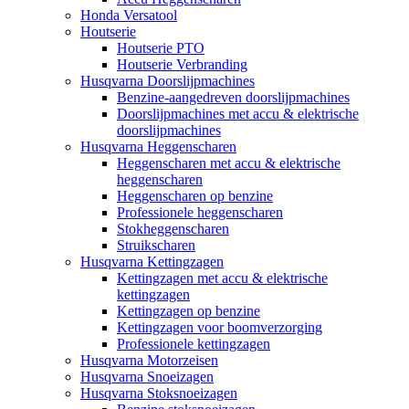
Honda Versatool
Houtserie
Houtserie PTO
Houtserie Verbranding
Husqvarna Doorslijpmachines
Benzine-aangedreven doorslijpmachines
Doorslijpmachines met accu & elektrische
doorslijpmachines
Husqvarna Heggenscharen
Heggenscharen met accu & elektrische
heggenscharen
Heggenscharen op benzine
Professionele heggenscharen
Stokheggenscharen
Struikscharen
Husqvarna Kettingzagen
Kettingzagen met accu & elektrische
kettingzagen
Kettingzagen op benzine
Kettingzagen voor boomverzorging
Professionele kettingzagen
Husqvarna Motorzeisen
Husqvarna Snoeizagen
Husqvarna Stoksnoeizagen