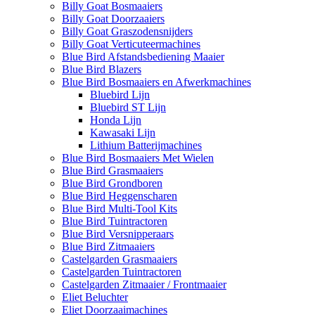
Billy Goat Bosmaaiers
Billy Goat Doorzaaiers
Billy Goat Graszodensnijders
Billy Goat Verticuteermachines
Blue Bird Afstandsbediening Maaier
Blue Bird Blazers
Blue Bird Bosmaaiers en Afwerkmachines
Bluebird Lijn
Bluebird ST Lijn
Honda Lijn
Kawasaki Lijn
Lithium Batterijmachines
Blue Bird Bosmaaiers Met Wielen
Blue Bird Grasmaaiers
Blue Bird Grondboren
Blue Bird Heggenscharen
Blue Bird Multi-Tool Kits
Blue Bird Tuintractoren
Blue Bird Versnipperaars
Blue Bird Zitmaaiers
Castelgarden Grasmaaiers
Castelgarden Tuintractoren
Castelgarden Zitmaaier / Frontmaaier
Eliet Beluchter
Eliet Doorzaaimachines