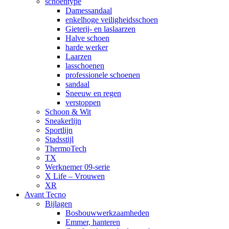
schoentype
Damessandaal
enkelhoge veiligheidsschoen
Gieterij- en laslaarzen
Halve schoen
harde werker
Laarzen
lasschoenen
professionele schoenen
sandaal
Sneeuw en regen
verstoppen
Schoon & Wit
Sneakerlijn
Sportlijn
Stadsstijl
ThermoTech
TX
Werknemer 09-serie
X Life – Vrouwen
XR
Avant Tecno
Bijlagen
Bosbouwwerkzaamheden
Emmer, hanteren