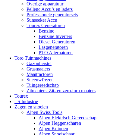
Overige apparatuur
Pellenc Accu’s en laders
Professionele generatorsets
Sunseeker Accu
Tourex Generatoren
Benzine
Benzine Inverters
Diesel Generatoren
Lasgeneratoren
PTO Alternatoren
Toro Tuinmachines
Gazonherstel
Grasmaaiers
Maaitractoren
Sneeuwfrezen
Tuingereedschap
Zitmaaiers: Zit- en zero-turn maaiers
Tourex
TS Industrie
Zagen en snoeien
Alpen Swiss Tools
Alpen Elektrisch Gereedschap
Alpen Heggenscharen
Alpen Knippen
Alpen Snoeischaar