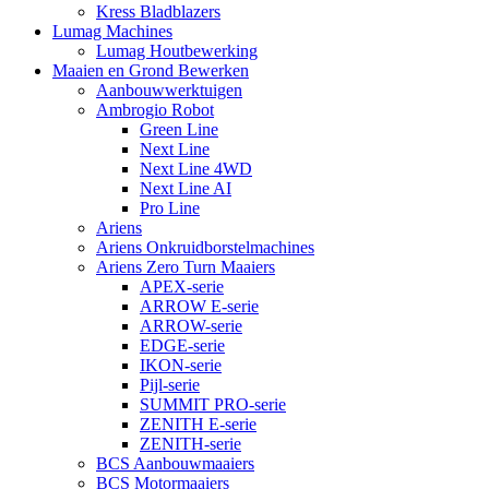
Kress Bladblazers
Lumag Machines
Lumag Houtbewerking
Maaien en Grond Bewerken
Aanbouwwerktuigen
Ambrogio Robot
Green Line
Next Line
Next Line 4WD
Next Line AI
Pro Line
Ariens
Ariens Onkruidborstelmachines
Ariens Zero Turn Maaiers
APEX-serie
ARROW E-serie
ARROW-serie
EDGE-serie
IKON-serie
Pijl-serie
SUMMIT PRO-serie
ZENITH E-serie
ZENITH-serie
BCS Aanbouwmaaiers
BCS Motormaaiers