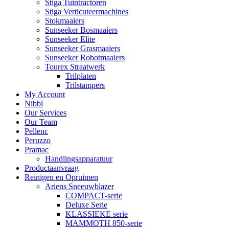
Stiga Tuintractoren
Stiga Verticuteermachines
Stokmaaiers
Sunseeker Bosmaaiers
Sunseeker Elite
Sunseeker Grasmaaiers
Sunseeker Robotmaaiers
Tourex Straatwerk
Trilplaten
Trilstampers
My Account
Nibbi
Our Services
Our Team
Pellenc
Peruzzo
Pramac
Handlingsapparatuur
Productaanvraag
Reinigen en Opruimen
Ariens Sneeuwblazer
COMPACT-serie
Deluxe Serie
KLASSIEKE serie
MAMMOTH 850-serie