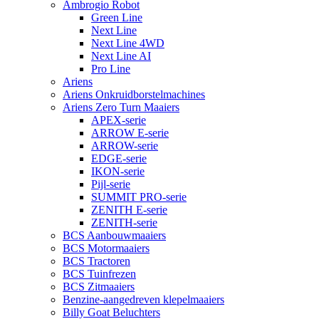
Ambrogio Robot
Green Line
Next Line
Next Line 4WD
Next Line AI
Pro Line
Ariens
Ariens Onkruidborstelmachines
Ariens Zero Turn Maaiers
APEX-serie
ARROW E-serie
ARROW-serie
EDGE-serie
IKON-serie
Pijl-serie
SUMMIT PRO-serie
ZENITH E-serie
ZENITH-serie
BCS Aanbouwmaaiers
BCS Motormaaiers
BCS Tractoren
BCS Tuinfrezen
BCS Zitmaaiers
Benzine-aangedreven klepelmaaiers
Billy Goat Beluchters