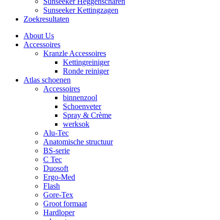
Sunseeker Heggenscharen
Sunseeker Kettingzagen
Zoekresultaten
About Us
Accessoires
Kranzle Accessoires
Kettingreiniger
Ronde reiniger
Atlas schoenen
Accessoires
binnenzool
Schoenveter
Spray & Crème
werksok
Alu-Tec
Anatomische structuur
BS-serie
C Tec
Duosoft
Ergo-Med
Flash
Gore-Tex
Groot formaat
Hardloper