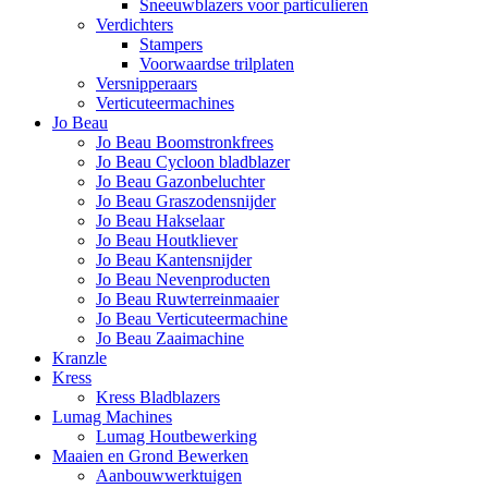
Sneeuwblazers voor particulieren
Verdichters
Stampers
Voorwaardse trilplaten
Versnipperaars
Verticuteermachines
Jo Beau
Jo Beau Boomstronkfrees
Jo Beau Cycloon bladblazer
Jo Beau Gazonbeluchter
Jo Beau Graszodensnijder
Jo Beau Hakselaar
Jo Beau Houtkliever
Jo Beau Kantensnijder
Jo Beau Nevenproducten
Jo Beau Ruwterreinmaaier
Jo Beau Verticuteermachine
Jo Beau Zaaimachine
Kranzle
Kress
Kress Bladblazers
Lumag Machines
Lumag Houtbewerking
Maaien en Grond Bewerken
Aanbouwwerktuigen