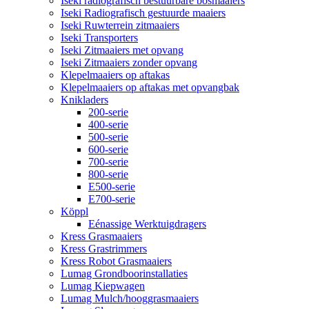
Iseki radiografisch bestuurbare bosmaaiers
Iseki Radiografisch gestuurde maaiers
Iseki Ruwterrein zitmaaiers
Iseki Transporters
Iseki Zitmaaiers met opvang
Iseki Zitmaaiers zonder opvang
Klepelmaaiers op aftakas
Klepelmaaiers op aftakas met opvangbak
Knikladers
200-serie
400-serie
500-serie
600-serie
700-serie
800-serie
E500-serie
E700-serie
Köppl
Eénassige Werktuigdragers
Kress Grasmaaiers
Kress Grastrimmers
Kress Robot Grasmaaiers
Lumag Grondboorinstallaties
Lumag Kiepwagen
Lumag Mulch/hooggrasmaaiers