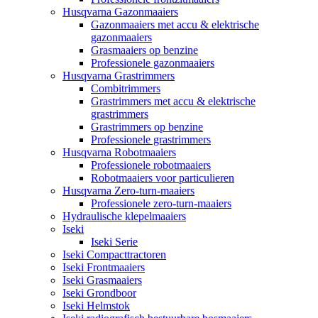
Husqvarna Gazonmaaiers
Gazonmaaiers met accu & elektrische
gazonmaaiers
Grasmaaiers op benzine
Professionele gazonmaaiers
Husqvarna Grastrimmers
Combitrimmers
Grastrimmers met accu & elektrische
grastrimmers
Grastrimmers op benzine
Professionele grastrimmers
Husqvarna Robotmaaiers
Professionele robotmaaiers
Robotmaaiers voor particulieren
Husqvarna Zero-turn-maaiers
Professionele zero-turn-maaiers
Hydraulische klepelmaaiers
Iseki
Iseki Serie
Iseki Compacttractoren
Iseki Frontmaaiers
Iseki Grasmaaiers
Iseki Grondboor
Iseki Helmstok