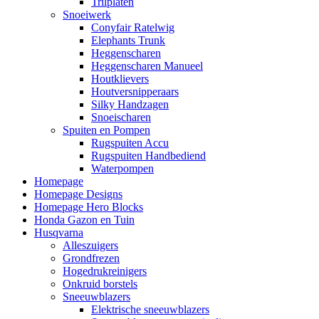
Trilplaten
Snoeiwerk
Conyfair Ratelwig
Elephants Trunk
Heggenscharen
Heggenscharen Manueel
Houtklievers
Houtversnipperaars
Silky Handzagen
Snoeischaren
Spuiten en Pompen
Rugspuiten Accu
Rugspuiten Handbediend
Waterpompen
Homepage
Homepage Designs
Homepage Hero Blocks
Honda Gazon en Tuin
Husqvarna
Alleszuigers
Grondfrezen
Hogedrukreinigers
Onkruid borstels
Sneeuwblazers
Elektrische sneeuwblazers