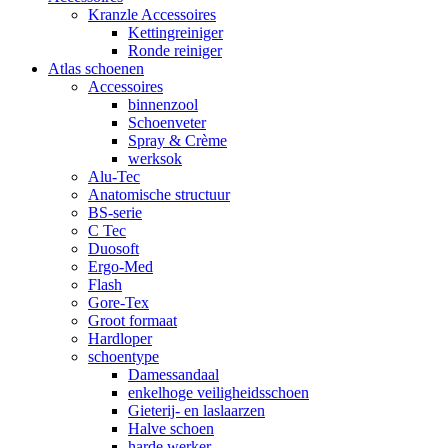
Kranzle Accessoires
Kettingreiniger
Ronde reiniger
Atlas schoenen
Accessoires
binnenzool
Schoenveter
Spray & Crème
werksok
Alu-Tec
Anatomische structuur
BS-serie
C Tec
Duosoft
Ergo-Med
Flash
Gore-Tex
Groot formaat
Hardloper
schoentype
Damessandaal
enkelhoge veiligheidsschoen
Gieterij- en laslaarzen
Halve schoen
harde werker