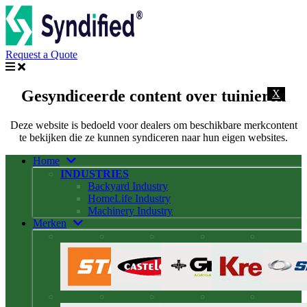
Request a Quote
Gesyndiceerde content over tuinieren
X
Deze website is bedoeld voor dealers om beschikbare merkcontent
te bekijken die ze kunnen syndiceren naar hun eigen websites.
Home
INDUSTRIES
Backyard Industry
HomeLife Industry
Machinery Industry
Merken