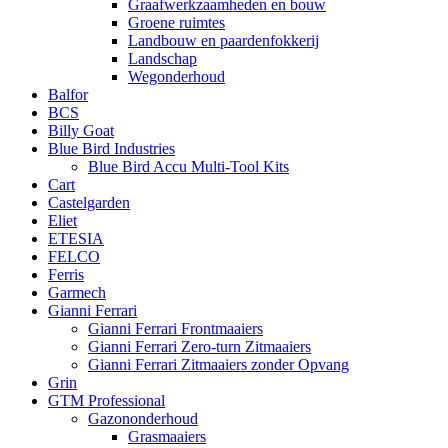
Graafwerkzaamheden en bouw
Groene ruimtes
Landbouw en paardenfokkerij
Landschap
Wegonderhoud
Balfor
BCS
Billy Goat
Blue Bird Industries
Blue Bird Accu Multi-Tool Kits
Cart
Castelgarden
Eliet
ETESIA
FELCO
Ferris
Garmech
Gianni Ferrari
Gianni Ferrari Frontmaaiers
Gianni Ferrari Zero-turn Zitmaaiers
Gianni Ferrari Zitmaaiers zonder Opvang
Grin
GTM Professional
Gazononderhoud
Grasmaaiers