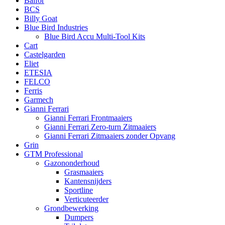
Balfor
BCS
Billy Goat
Blue Bird Industries
Blue Bird Accu Multi-Tool Kits
Cart
Castelgarden
Eliet
ETESIA
FELCO
Ferris
Garmech
Gianni Ferrari
Gianni Ferrari Frontmaaiers
Gianni Ferrari Zero-turn Zitmaaiers
Gianni Ferrari Zitmaaiers zonder Opvang
Grin
GTM Professional
Gazononderhoud
Grasmaaiers
Kantensnijders
Sportline
Verticuteerder
Grondbewerking
Dumpers