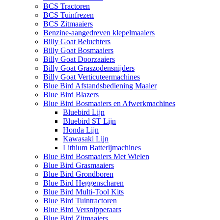
BCS Tractoren
BCS Tuinfrezen
BCS Zitmaaiers
Benzine-aangedreven klepelmaaiers
Billy Goat Beluchters
Billy Goat Bosmaaiers
Billy Goat Doorzaaiers
Billy Goat Graszodensnijders
Billy Goat Verticuteermachines
Blue Bird Afstandsbediening Maaier
Blue Bird Blazers
Blue Bird Bosmaaiers en Afwerkmachines
Bluebird Lijn
Bluebird ST Lijn
Honda Lijn
Kawasaki Lijn
Lithium Batterijmachines
Blue Bird Bosmaaiers Met Wielen
Blue Bird Grasmaaiers
Blue Bird Grondboren
Blue Bird Heggenscharen
Blue Bird Multi-Tool Kits
Blue Bird Tuintractoren
Blue Bird Versnipperaars
Blue Bird Zitmaaiers