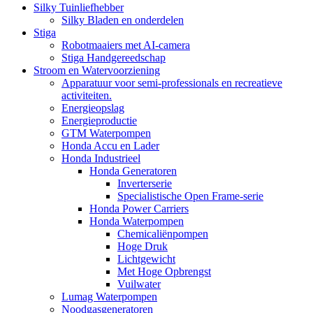
Silky Tuinliefhebber
Silky Bladen en onderdelen
Stiga
Robotmaaiers met AI-camera
Stiga Handgereedschap
Stroom en Watervoorziening
Apparatuur voor semi-professionals en recreatieve
activiteiten.
Energieopslag
Energieproductie
GTM Waterpompen
Honda Accu en Lader
Honda Industrieel
Honda Generatoren
Inverterserie
Specialistische Open Frame-serie
Honda Power Carriers
Honda Waterpompen
Chemicaliënpompen
Hoge Druk
Lichtgewicht
Met Hoge Opbrengst
Vuilwater
Lumag Waterpompen
Noodgasgeneratoren