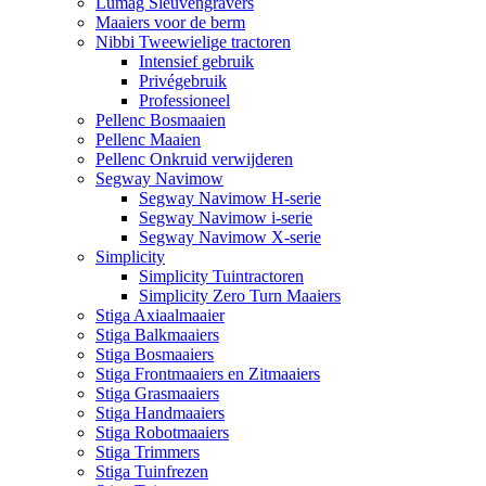
Lumag Sleuvengravers
Maaiers voor de berm
Nibbi Tweewielige tractoren
Intensief gebruik
Privégebruik
Professioneel
Pellenc Bosmaaien
Pellenc Maaien
Pellenc Onkruid verwijderen
Segway Navimow
Segway Navimow H-serie
Segway Navimow i-serie
Segway Navimow X-serie
Simplicity
Simplicity Tuintractoren
Simplicity Zero Turn Maaiers
Stiga Axiaalmaaier
Stiga Balkmaaiers
Stiga Bosmaaiers
Stiga Frontmaaiers en Zitmaaiers
Stiga Grasmaaiers
Stiga Handmaaiers
Stiga Robotmaaiers
Stiga Trimmers
Stiga Tuinfrezen