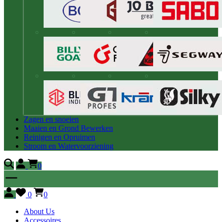
Zagen en snoeien
Maaien en Grond Bewerken
Reinigen en Opruimen
Stroom en Watervoorziening
0
0
0
About Us
Accessoires