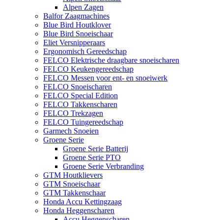
Alpen Zagen
Balfor Zaagmachines
Blue Bird Houtklover
Blue Bird Snoeischaar
Eliet Versnipperaars
Ergonomisch Gereedschap
FELCO Elektrische draagbare snoeischaren
FELCO Keukengereedschap
FELCO Messen voor ent- en snoeiwerk
FELCO Snoeischaren
FELCO Special Edition
FELCO Takkenscharen
FELCO Trekzagen
FELCO Tuingereedschap
Garmech Snoeien
Groene Serie
Groene Serie Batterij
Groene Serie PTO
Groene Serie Verbranding
GTM Houtklievers
GTM Snoeischaar
GTM Takkenschaar
Honda Accu Kettingzaag
Honda Heggenscharen
Accu Heggenscharen