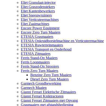
Eliet Granulaat-injector
Eliet Graszodenstekers
Eliet Kantenbewerkers
Eliet Sneeuwruimers
Eliet Verticuteermachines
Eliet Zaaimachines
Encore Power Equipment
Encore Zero Turn Maaiers
ETESIA Grasmaaiers
ETESIA Onkruidborstelmachine en Verticuteermachine
ETESIA Ruwterreinmaaiers
ETESIA Transport en Onderhoud
ETESIA Zitmaaiers
Ferris Stand-On Maaiers
Ferris Loopmaaiers
Ferris Stand-On Strooiers
Ferris Zero Turn Maaiers
Benzine Zero Turn Maaiers
Diesel Zero Turn Maaiers
Garmech Grondbewerking
Garmech Maaien
Gianni Ferrari Elektrische Zitmaaiers
Gianni Ferrari Kniktractoren
Gianni Ferrari Zitmaaiers met Opvang
Grasmaaiers met afstandsbediening