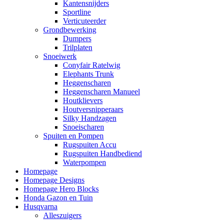
Kantensnijders
Sportline
Verticuteerder
Grondbewerking
Dumpers
Trilplaten
Snoeiwerk
Conyfair Ratelwig
Elephants Trunk
Heggenscharen
Heggenscharen Manueel
Houtklievers
Houtversnipperaars
Silky Handzagen
Snoeischaren
Spuiten en Pompen
Rugspuiten Accu
Rugspuiten Handbediend
Waterpompen
Homepage
Homepage Designs
Homepage Hero Blocks
Honda Gazon en Tuin
Husqvarna
Alleszuigers