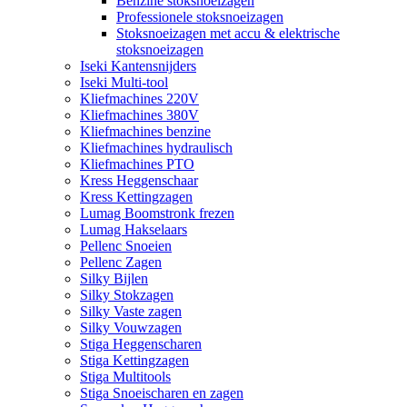
Benzine stoksnoeizagen
Professionele stoksnoeizagen
Stoksnoeizagen met accu & elektrische
stoksnoeizagen
Iseki Kantensnijders
Iseki Multi-tool
Kliefmachines 220V
Kliefmachines 380V
Kliefmachines benzine
Kliefmachines hydraulisch
Kliefmachines PTO
Kress Heggenschaar
Kress Kettingzagen
Lumag Boomstronk frezen
Lumag Hakselaars
Pellenc Snoeien
Pellenc Zagen
Silky Bijlen
Silky Stokzagen
Silky Vaste zagen
Silky Vouwzagen
Stiga Heggenscharen
Stiga Kettingzagen
Stiga Multitools
Stiga Snoeischaren en zagen