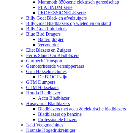
Mammoth 850-serie elektrisch gereedschap
PLATINUM-serie
PROFESSIONELE serie
Billy Goat Blad- en afvalzuigers
Billy Goat Bladblazers op wielen en op stand
Billy Goat Puinladers
Blue Bird Dragers
Batterijdrager
Vervoerder
Eliet Blazers en Zuigers
Ferris Stand-On Bladblazers
Garmech Transport
Gemotoriseerde versnipperaars
Grin Hakselmachines
De BIOCH-lijn
GTM Dumpers
GTM Hakselaars
Honda Bladblazer
Accu Bladblazer
Husqvarna Bladblazers
Bladblazers met accu & elektrische bladblazers
Bladblazers op benzine
Professionele blazers
Iseki Veegmachines
Kranzle Hogedrukreiniger