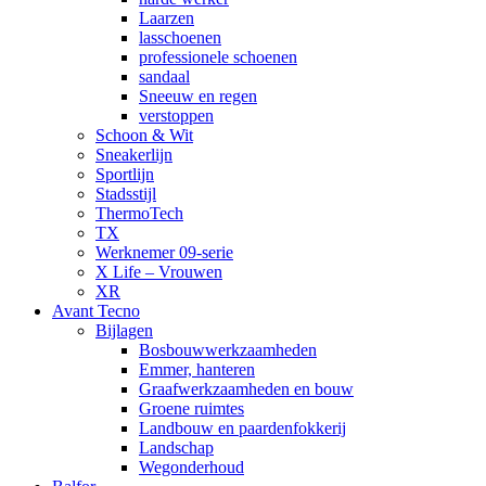
Laarzen
lasschoenen
professionele schoenen
sandaal
Sneeuw en regen
verstoppen
Schoon & Wit
Sneakerlijn
Sportlijn
Stadsstijl
ThermoTech
TX
Werknemer 09-serie
X Life – Vrouwen
XR
Avant Tecno
Bijlagen
Bosbouwwerkzaamheden
Emmer, hanteren
Graafwerkzaamheden en bouw
Groene ruimtes
Landbouw en paardenfokkerij
Landschap
Wegonderhoud