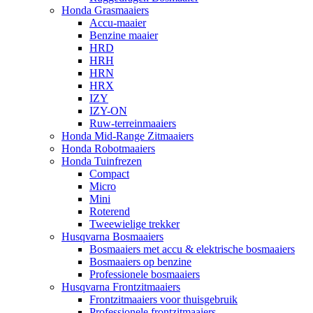
Honda Grasmaaiers
Accu-maaier
Benzine maaier
HRD
HRH
HRN
HRX
IZY
IZY-ON
Ruw-terreinmaaiers
Honda Mid-Range Zitmaaiers
Honda Robotmaaiers
Honda Tuinfrezen
Compact
Micro
Mini
Roterend
Tweewielige trekker
Husqvarna Bosmaaiers
Bosmaaiers met accu & elektrische bosmaaiers
Bosmaaiers op benzine
Professionele bosmaaiers
Husqvarna Frontzitmaaiers
Frontzitmaaiers voor thuisgebruik
Professionele frontzitmaaiers