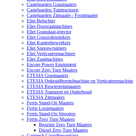
Castelgarden Grasmaaiers
Castelgarden Tuintractoren
Castelgarden Zitmaaier / Frontmaaier
Eliet Beluchter
Eliet Doorzaaimachines
Eliet Granulaat-injector
Eliet Graszodenstekers
Eliet Kantenbewerkers
Eliet Sneeuwruimers
Eliet Verticuteermachines
Eliet Zaaimachines
Encore Power Equipment
Encore Zero Turn Maaiers
ETESIA Grasmaaiers
ETESIA Onkruidborstelmachine en Verticuteermachine
ETESIA Ruwterreinmaaiers
ETESIA Transport en Onderhoud
ETESIA Zitmaaiers
Ferris Stand-On Maaiers
Ferris Loopmaaiers
Ferris Stand-On Strooiers
Ferris Zero Turn Maaiers
Benzine Zero Turn Maaiers
Diesel Zero Turn Maaiers
Garmech Grondbewerking