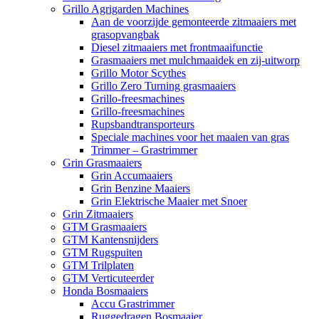
Grillo Agrigarden Machines
Aan de voorzijde gemonteerde zitmaaiers met
grasopvangbak
Diesel zitmaaiers met frontmaaifunctie
Grasmaaiers met mulchmaaidek en zij-uitworp
Grillo Motor Scythes
Grillo Zero Turning grasmaaiers
Grillo-freesmachines
Grillo-freesmachines
Rupsbandtransporteurs
Speciale machines voor het maaien van gras
Trimmer – Grastrimmer
Grin Grasmaaiers
Grin Accumaaiers
Grin Benzine Maaiers
Grin Elektrische Maaier met Snoer
Grin Zitmaaiers
GTM Grasmaaiers
GTM Kantensnijders
GTM Rugspuiten
GTM Trilplaten
GTM Verticuteerder
Honda Bosmaaiers
Accu Grastrimmer
Ruggedragen Bosmaaier