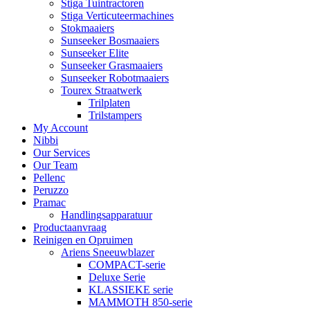
Stiga Tuintractoren
Stiga Verticuteermachines
Stokmaaiers
Sunseeker Bosmaaiers
Sunseeker Elite
Sunseeker Grasmaaiers
Sunseeker Robotmaaiers
Tourex Straatwerk
Trilplaten
Trilstampers
My Account
Nibbi
Our Services
Our Team
Pellenc
Peruzzo
Pramac
Handlingsapparatuur
Productaanvraag
Reinigen en Opruimen
Ariens Sneeuwblazer
COMPACT-serie
Deluxe Serie
KLASSIEKE serie
MAMMOTH 850-serie