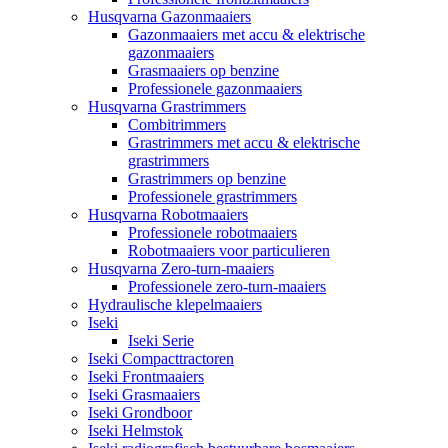
Husqvarna Gazonmaaiers
Gazonmaaiers met accu & elektrische
gazonmaaiers
Grasmaaiers op benzine
Professionele gazonmaaiers
Husqvarna Grastrimmers
Combitrimmers
Grastrimmers met accu & elektrische
grastrimmers
Grastrimmers op benzine
Professionele grastrimmers
Husqvarna Robotmaaiers
Professionele robotmaaiers
Robotmaaiers voor particulieren
Husqvarna Zero-turn-maaiers
Professionele zero-turn-maaiers
Hydraulische klepelmaaiers
Iseki
Iseki Serie
Iseki Compacttractoren
Iseki Frontmaaiers
Iseki Grasmaaiers
Iseki Grondboor
Iseki Helmstok