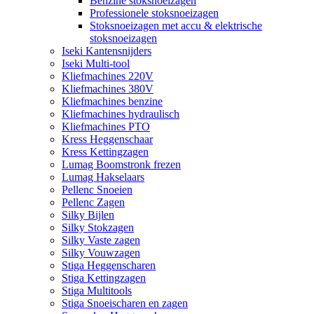
Benzine stoksnoeizagen
Professionele stoksnoeizagen
Stoksnoeizagen met accu & elektrische
stoksnoeizagen
Iseki Kantensnijders
Iseki Multi-tool
Kliefmachines 220V
Kliefmachines 380V
Kliefmachines benzine
Kliefmachines hydraulisch
Kliefmachines PTO
Kress Heggenschaar
Kress Kettingzagen
Lumag Boomstronk frezen
Lumag Hakselaars
Pellenc Snoeien
Pellenc Zagen
Silky Bijlen
Silky Stokzagen
Silky Vaste zagen
Silky Vouwzagen
Stiga Heggenscharen
Stiga Kettingzagen
Stiga Multitools
Stiga Snoeischaren en zagen