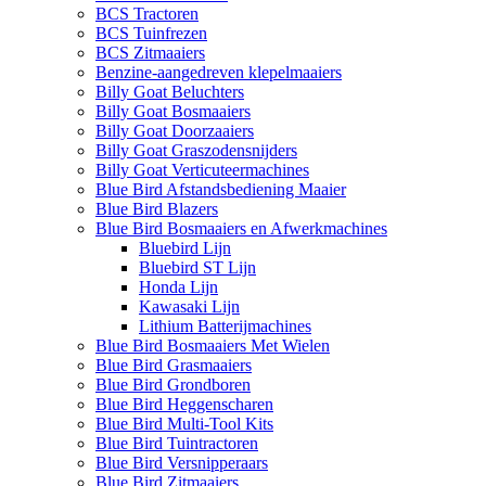
BCS Tractoren
BCS Tuinfrezen
BCS Zitmaaiers
Benzine-aangedreven klepelmaaiers
Billy Goat Beluchters
Billy Goat Bosmaaiers
Billy Goat Doorzaaiers
Billy Goat Graszodensnijders
Billy Goat Verticuteermachines
Blue Bird Afstandsbediening Maaier
Blue Bird Blazers
Blue Bird Bosmaaiers en Afwerkmachines
Bluebird Lijn
Bluebird ST Lijn
Honda Lijn
Kawasaki Lijn
Lithium Batterijmachines
Blue Bird Bosmaaiers Met Wielen
Blue Bird Grasmaaiers
Blue Bird Grondboren
Blue Bird Heggenscharen
Blue Bird Multi-Tool Kits
Blue Bird Tuintractoren
Blue Bird Versnipperaars
Blue Bird Zitmaaiers