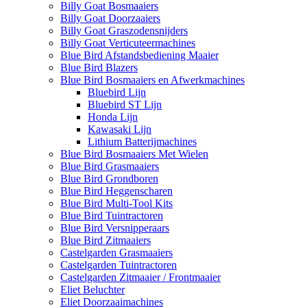
Billy Goat Bosmaaiers
Billy Goat Doorzaaiers
Billy Goat Graszodensnijders
Billy Goat Verticuteermachines
Blue Bird Afstandsbediening Maaier
Blue Bird Blazers
Blue Bird Bosmaaiers en Afwerkmachines
Bluebird Lijn
Bluebird ST Lijn
Honda Lijn
Kawasaki Lijn
Lithium Batterijmachines
Blue Bird Bosmaaiers Met Wielen
Blue Bird Grasmaaiers
Blue Bird Grondboren
Blue Bird Heggenscharen
Blue Bird Multi-Tool Kits
Blue Bird Tuintractoren
Blue Bird Versnipperaars
Blue Bird Zitmaaiers
Castelgarden Grasmaaiers
Castelgarden Tuintractoren
Castelgarden Zitmaaier / Frontmaaier
Eliet Beluchter
Eliet Doorzaaimachines