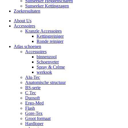
Sunseeker Heggenscharen
Sunseeker Kettingzagen
Zoekresultaten
About Us
Accessoires
Kranzle Accessoires
Kettingreiniger
Ronde reiniger
Atlas schoenen
Accessoires
binnenzool
Schoenveter
Spray & Crème
werksok
Alu-Tec
Anatomische structuur
BS-serie
C Tec
Duosoft
Ergo-Med
Flash
Gore-Tex
Groot formaat
Hardloper