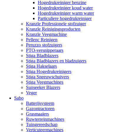
Hogedrukreiniger benzine
Hogedrukreiniger koud water
Hogedrukreiniger warm water
Particuliere hogedrukreiniger
Kranzle Professionele stofzuiger
Kranzle Reinigingsproducten
Kranzle Veegmachine
Pellenc Reinigen
Peruzzo stofzuigers
PTO-versnipperaars
Stiga Bladblazers
Stiga Bladblazers en bladzuigers
Stiga Hakselaars
Stiga Hogedrukreinigers
Stiga Sneeuwschuivers
Stiga Veegmachines
Sunseeker Blazers
Veger
Sabo
Batterijsysteem
Gazontractoren
Grasmaaiers
Ruwterreinmachines
Tuingereedschap
Verticuteermachines