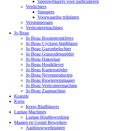
Sneeuwblazers voor particulieren
Verdichters
Stampers
Voorwaardse trilplaten
Versnipperaars
Verticuteermachines
Jo Beau
Jo Beau Boomstronkfrees
Jo Beau Cycloon bladblazer
Jo Beau Gazonbeluchter
Jo Beau Graszodensnijder
Jo Beau Hakselaar
Jo Beau Houtkliever
Jo Beau Kantensnijder
Jo Beau Nevenproducten
Jo Beau Ruwterreinmaaier
Jo Beau Verticuteermachine
Jo Beau Zaaimachine
Kranzle
Kress
Kress Bladblazers
Lumag Machines
Lumag Houtbewerking
Maaien en Grond Bewerken
Aanbouwwerktuigen