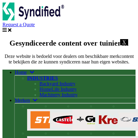
Request a Quote
Gesyndiceerde content over tuinieren
X
Deze website is bedoeld voor dealers om beschikbare merkcontent
te bekijken die ze kunnen syndiceren naar hun eigen websites.
Home
INDUSTRIES
Backyard Industry
HomeLife Industry
Machinery Industry
Merken