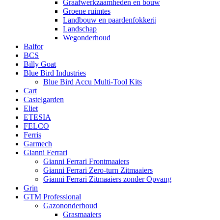
Graafwerkzaamheden en bouw
Groene ruimtes
Landbouw en paardenfokkerij
Landschap
Wegonderhoud
Balfor
BCS
Billy Goat
Blue Bird Industries
Blue Bird Accu Multi-Tool Kits
Cart
Castelgarden
Eliet
ETESIA
FELCO
Ferris
Garmech
Gianni Ferrari
Gianni Ferrari Frontmaaiers
Gianni Ferrari Zero-turn Zitmaaiers
Gianni Ferrari Zitmaaiers zonder Opvang
Grin
GTM Professional
Gazononderhoud
Grasmaaiers