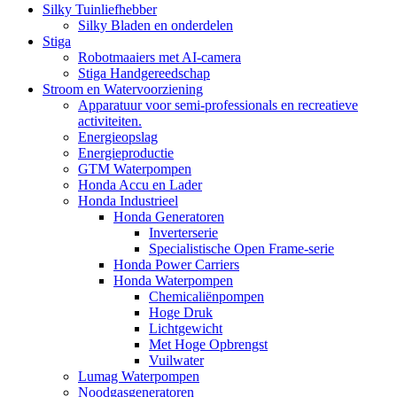
Silky Tuinliefhebber
Silky Bladen en onderdelen
Stiga
Robotmaaiers met AI-camera
Stiga Handgereedschap
Stroom en Watervoorziening
Apparatuur voor semi-professionals en recreatieve
activiteiten.
Energieopslag
Energieproductie
GTM Waterpompen
Honda Accu en Lader
Honda Industrieel
Honda Generatoren
Inverterserie
Specialistische Open Frame-serie
Honda Power Carriers
Honda Waterpompen
Chemicaliënpompen
Hoge Druk
Lichtgewicht
Met Hoge Opbrengst
Vuilwater
Lumag Waterpompen
Noodgasgeneratoren