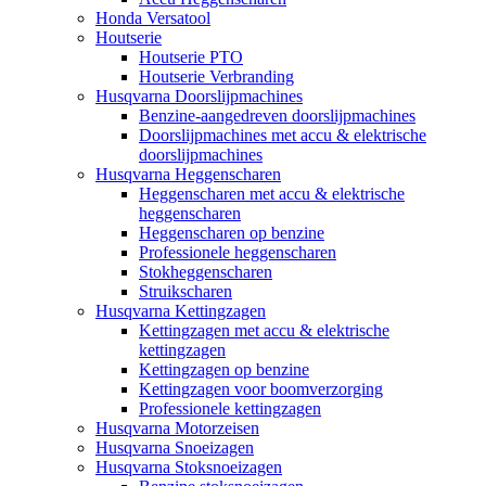
Honda Versatool
Houtserie
Houtserie PTO
Houtserie Verbranding
Husqvarna Doorslijpmachines
Benzine-aangedreven doorslijpmachines
Doorslijpmachines met accu & elektrische
doorslijpmachines
Husqvarna Heggenscharen
Heggenscharen met accu & elektrische
heggenscharen
Heggenscharen op benzine
Professionele heggenscharen
Stokheggenscharen
Struikscharen
Husqvarna Kettingzagen
Kettingzagen met accu & elektrische
kettingzagen
Kettingzagen op benzine
Kettingzagen voor boomverzorging
Professionele kettingzagen
Husqvarna Motorzeisen
Husqvarna Snoeizagen
Husqvarna Stoksnoeizagen