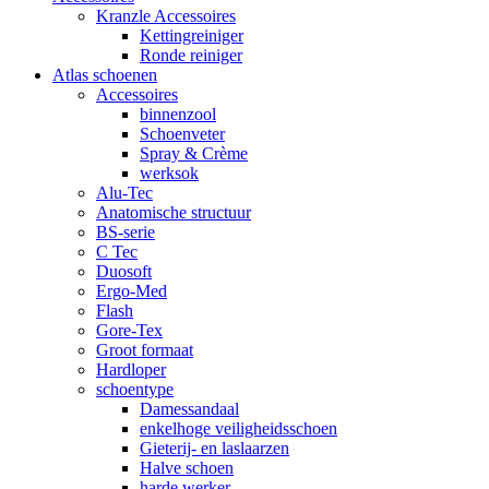
Kranzle Accessoires
Kettingreiniger
Ronde reiniger
Atlas schoenen
Accessoires
binnenzool
Schoenveter
Spray & Crème
werksok
Alu-Tec
Anatomische structuur
BS-serie
C Tec
Duosoft
Ergo-Med
Flash
Gore-Tex
Groot formaat
Hardloper
schoentype
Damessandaal
enkelhoge veiligheidsschoen
Gieterij- en laslaarzen
Halve schoen
harde werker