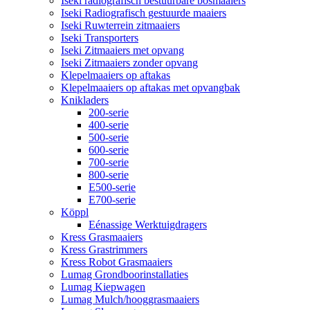
Iseki radiografisch bestuurbare bosmaaiers
Iseki Radiografisch gestuurde maaiers
Iseki Ruwterrein zitmaaiers
Iseki Transporters
Iseki Zitmaaiers met opvang
Iseki Zitmaaiers zonder opvang
Klepelmaaiers op aftakas
Klepelmaaiers op aftakas met opvangbak
Knikladers
200-serie
400-serie
500-serie
600-serie
700-serie
800-serie
E500-serie
E700-serie
Köppl
Eénassige Werktuigdragers
Kress Grasmaaiers
Kress Grastrimmers
Kress Robot Grasmaaiers
Lumag Grondboorinstallaties
Lumag Kiepwagen
Lumag Mulch/hooggrasmaaiers