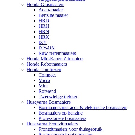
Honda Grasmaaiers
Accu-maaier
Benzine maaier
HRD
HRH
HRN
HRX
IZY
IZY-ON
Ruw-terreinmaaiers
Honda Mid-Range Zitmaaiers
Honda Robotmaaiers
Honda Tuinfrezen
Compact
Micro
Mini
Roterend
Tweewielige trekker
Husqvarna Bosmaaiers
Bosmaaiers met accu & elektrische bosmaaiers
Bosmaaiers op benzine
Professionele bosmaaiers
Husqvarna Frontzitmaaiers
Frontzitmaaiers voor thuisgebruik
Professionele frontzitmaaiers