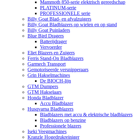
Mammoth 850-serie elektrisch gereedschap
PLATINUM-serie
PROFESSIONELE serie
Billy Goat Blad- en afvalzuigers
Billy Goat Bladblazers op wielen en op stand
Billy Goat Puinladers
Blue Bird Dragers
Batterijdrager
Vervoerder
Eliet Blazers en Zuigers
Ferris Stand-On Bladblazers
Garmech Transport
Gemotoriseerde versnipperaars
Grin Hakselmachines
De BIOCH-lijn
GTM Dumpers
GTM Hakselaars
Honda Bladblazer
Accu Bladblazer
Husqvarna Bladblazers
Bladblazers met accu & elektrische bladblazers
Bladblazers op benzine
Professionele blazers
Iseki Veegmachines
Kranzle Hogedrukreiniger