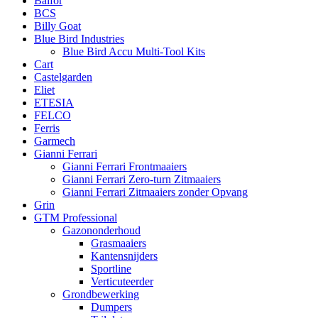
Balfor
BCS
Billy Goat
Blue Bird Industries
Blue Bird Accu Multi-Tool Kits
Cart
Castelgarden
Eliet
ETESIA
FELCO
Ferris
Garmech
Gianni Ferrari
Gianni Ferrari Frontmaaiers
Gianni Ferrari Zero-turn Zitmaaiers
Gianni Ferrari Zitmaaiers zonder Opvang
Grin
GTM Professional
Gazononderhoud
Grasmaaiers
Kantensnijders
Sportline
Verticuteerder
Grondbewerking
Dumpers