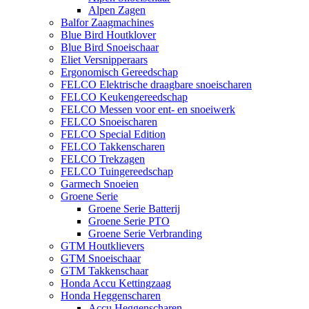
Alpen Zagen
Balfor Zaagmachines
Blue Bird Houtklover
Blue Bird Snoeischaar
Eliet Versnipperaars
Ergonomisch Gereedschap
FELCO Elektrische draagbare snoeischaren
FELCO Keukengereedschap
FELCO Messen voor ent- en snoeiwerk
FELCO Snoeischaren
FELCO Special Edition
FELCO Takkenscharen
FELCO Trekzagen
FELCO Tuingereedschap
Garmech Snoeien
Groene Serie
Groene Serie Batterij
Groene Serie PTO
Groene Serie Verbranding
GTM Houtklievers
GTM Snoeischaar
GTM Takkenschaar
Honda Accu Kettingzaag
Honda Heggenscharen
Accu Heggenscharen