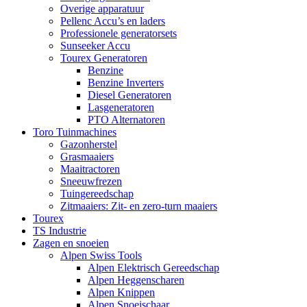
Overige apparatuur
Pellenc Accu’s en laders
Professionele generatorsets
Sunseeker Accu
Tourex Generatoren
Benzine
Benzine Inverters
Diesel Generatoren
Lasgeneratoren
PTO Alternatoren
Toro Tuinmachines
Gazonherstel
Grasmaaiers
Maaitractoren
Sneeuwfrezen
Tuingereedschap
Zitmaaiers: Zit- en zero-turn maaiers
Tourex
TS Industrie
Zagen en snoeien
Alpen Swiss Tools
Alpen Elektrisch Gereedschap
Alpen Heggenscharen
Alpen Knippen
Alpen Snoeischaar