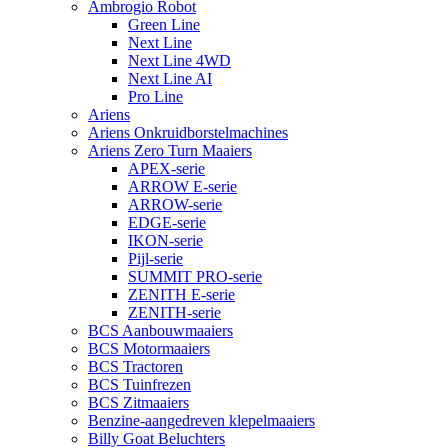
Ambrogio Robot
Green Line
Next Line
Next Line 4WD
Next Line AI
Pro Line
Ariens
Ariens Onkruidborstelmachines
Ariens Zero Turn Maaiers
APEX-serie
ARROW E-serie
ARROW-serie
EDGE-serie
IKON-serie
Pijl-serie
SUMMIT PRO-serie
ZENITH E-serie
ZENITH-serie
BCS Aanbouwmaaiers
BCS Motormaaiers
BCS Tractoren
BCS Tuinfrezen
BCS Zitmaaiers
Benzine-aangedreven klepelmaaiers
Billy Goat Beluchters