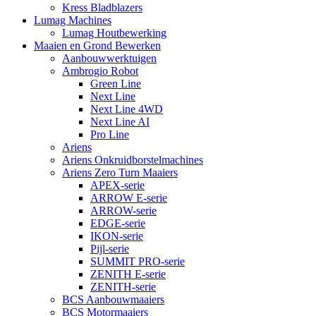
Kress Bladblazers
Lumag Machines
Lumag Houtbewerking
Maaien en Grond Bewerken
Aanbouwwerktuigen
Ambrogio Robot
Green Line
Next Line
Next Line 4WD
Next Line AI
Pro Line
Ariens
Ariens Onkruidborstelmachines
Ariens Zero Turn Maaiers
APEX-serie
ARROW E-serie
ARROW-serie
EDGE-serie
IKON-serie
Pijl-serie
SUMMIT PRO-serie
ZENITH E-serie
ZENITH-serie
BCS Aanbouwmaaiers
BCS Motormaaiers