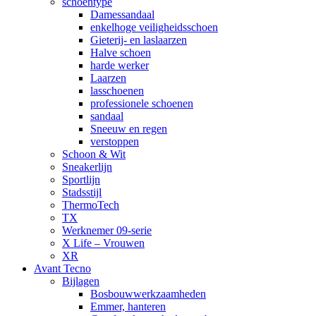
schoentype
Damessandaal
enkelhoge veiligheidsschoen
Gieterij- en laslaarzen
Halve schoen
harde werker
Laarzen
lasschoenen
professionele schoenen
sandaal
Sneeuw en regen
verstoppen
Schoon & Wit
Sneakerlijn
Sportlijn
Stadsstijl
ThermoTech
TX
Werknemer 09-serie
X Life – Vrouwen
XR
Avant Tecno
Bijlagen
Bosbouwwerkzaamheden
Emmer, hanteren