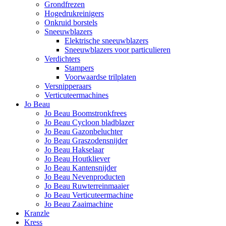
Grondfrezen
Hogedrukreinigers
Onkruid borstels
Sneeuwblazers
Elektrische sneeuwblazers
Sneeuwblazers voor particulieren
Verdichters
Stampers
Voorwaardse trilplaten
Versnipperaars
Verticuteermachines
Jo Beau
Jo Beau Boomstronkfrees
Jo Beau Cycloon bladblazer
Jo Beau Gazonbeluchter
Jo Beau Graszodensnijder
Jo Beau Hakselaar
Jo Beau Houtkliever
Jo Beau Kantensnijder
Jo Beau Nevenproducten
Jo Beau Ruwterreinmaaier
Jo Beau Verticuteermachine
Jo Beau Zaaimachine
Kranzle
Kress