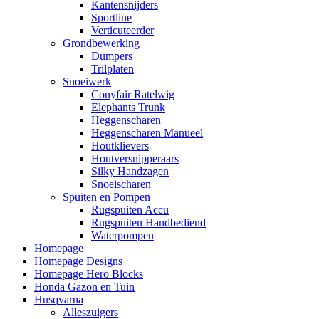
Kantensnijders
Sportline
Verticuteerder
Grondbewerking
Dumpers
Trilplaten
Snoeiwerk
Conyfair Ratelwig
Elephants Trunk
Heggenscharen
Heggenscharen Manueel
Houtklievers
Houtversnipperaars
Silky Handzagen
Snoeischaren
Spuiten en Pompen
Rugspuiten Accu
Rugspuiten Handbediend
Waterpompen
Homepage
Homepage Designs
Homepage Hero Blocks
Honda Gazon en Tuin
Husqvarna
Alleszuigers