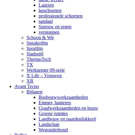
Laarzen
lasschoenen
professionele schoenen
sandaal
Sneeuw en regen
verstoppen
Schoon & Wit
Sneakerlijn
Sportlijn
Stadsstijl
ThermoTech
TX
Werknemer 09-serie
X Life – Vrouwen
XR
Avant Tecno
Bijlagen
Bosbouwwerkzaamheden
Emmer, hanteren
Graafwerkzaamheden en bouw
Groene ruimtes
Landbouw en paardenfokkerij
Landschap
Wegonderhoud