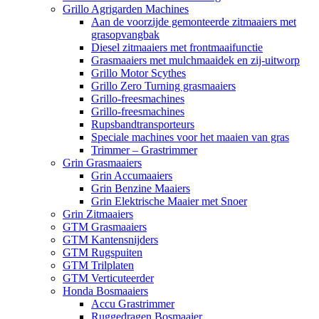
Grillo Agrigarden Machines
Aan de voorzijde gemonteerde zitmaaiers met
grasopvangbak
Diesel zitmaaiers met frontmaaifunctie
Grasmaaiers met mulchmaaidek en zij-uitworp
Grillo Motor Scythes
Grillo Zero Turning grasmaaiers
Grillo-freesmachines
Grillo-freesmachines
Rupsbandtransporteurs
Speciale machines voor het maaien van gras
Trimmer – Grastrimmer
Grin Grasmaaiers
Grin Accumaaiers
Grin Benzine Maaiers
Grin Elektrische Maaier met Snoer
Grin Zitmaaiers
GTM Grasmaaiers
GTM Kantensnijders
GTM Rugspuiten
GTM Trilplaten
GTM Verticuteerder
Honda Bosmaaiers
Accu Grastrimmer
Ruggedragen Bosmaaier