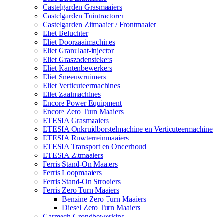
Castelgarden Grasmaaiers
Castelgarden Tuintractoren
Castelgarden Zitmaaier / Frontmaaier
Eliet Beluchter
Eliet Doorzaaimachines
Eliet Granulaat-injector
Eliet Graszodenstekers
Eliet Kantenbewerkers
Eliet Sneeuwruimers
Eliet Verticuteermachines
Eliet Zaaimachines
Encore Power Equipment
Encore Zero Turn Maaiers
ETESIA Grasmaaiers
ETESIA Onkruidborstelmachine en Verticuteermachine
ETESIA Ruwterreinmaaiers
ETESIA Transport en Onderhoud
ETESIA Zitmaaiers
Ferris Stand-On Maaiers
Ferris Loopmaaiers
Ferris Stand-On Strooiers
Ferris Zero Turn Maaiers
Benzine Zero Turn Maaiers
Diesel Zero Turn Maaiers
Garmech Grondbewerking