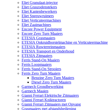
Eliet Granulaat-injector
Eliet Graszodenstekers
Eliet Kantenbewerkers
Eliet Sneeuwruimers
Eliet Verticuteermachines
Eliet Zaaimachines
Encore Power Equipment
Encore Zero Turn Maaiers
ETESIA Grasmaaiers
ETESIA Onkruidborstelmachine en Verticuteermachine
ETESIA Ruwterreinmaaiers
ETESIA Transport en Onderhoud
ETESIA Zitmaaiers
Ferris Stand-On Maaiers
Ferris Loopmaaiers
Ferris Stand-On Strooiers
Ferris Zero Turn Maaiers
Benzine Zero Turn Maaiers
Diesel Zero Turn Maaiers
Garmech Grondbewerking
Garmech Maaien
Gianni Ferrari Elektrische Zitmaaiers
Gianni Ferrari Kniktractoren
Gianni Ferrari Zitmaaiers met Opvang
Grasmaaiers met afstandsbediening