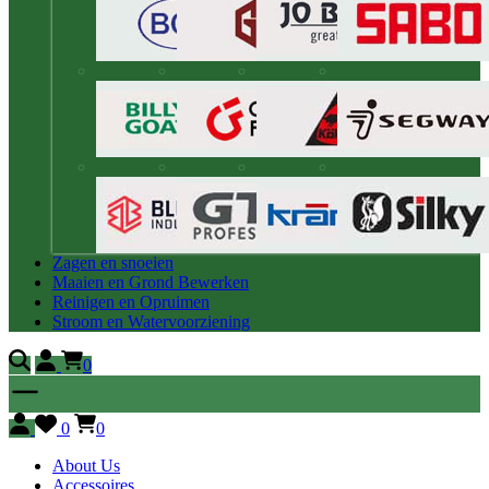
Zagen en snoeien
Maaien en Grond Bewerken
Reinigen en Opruimen
Stroom en Watervoorziening
0
0
0
About Us
Accessoires