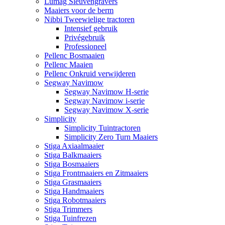
Lumag Sleuvengravers
Maaiers voor de berm
Nibbi Tweewielige tractoren
Intensief gebruik
Privégebruik
Professioneel
Pellenc Bosmaaien
Pellenc Maaien
Pellenc Onkruid verwijderen
Segway Navimow
Segway Navimow H-serie
Segway Navimow i-serie
Segway Navimow X-serie
Simplicity
Simplicity Tuintractoren
Simplicity Zero Turn Maaiers
Stiga Axiaalmaaier
Stiga Balkmaaiers
Stiga Bosmaaiers
Stiga Frontmaaiers en Zitmaaiers
Stiga Grasmaaiers
Stiga Handmaaiers
Stiga Robotmaaiers
Stiga Trimmers
Stiga Tuinfrezen