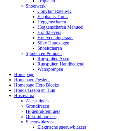
Trilplaten
Snoeiwerk
Conyfair Ratelwig
Elephants Trunk
Heggenscharen
Heggenscharen Manueel
Houtklievers
Houtversnipperaars
Silky Handzagen
Snoeischaren
Spuiten en Pompen
Rugspuiten Accu
Rugspuiten Handbediend
Waterpompen
Homepage
Homepage Designs
Homepage Hero Blocks
Honda Gazon en Tuin
Husqvarna
Alleszuigers
Grondfrezen
Hogedrukreinigers
Onkruid borstels
Sneeuwblazers
Elektrische sneeuwblazers