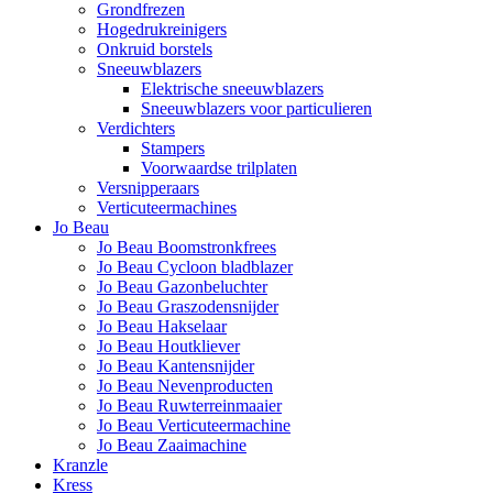
Grondfrezen
Hogedrukreinigers
Onkruid borstels
Sneeuwblazers
Elektrische sneeuwblazers
Sneeuwblazers voor particulieren
Verdichters
Stampers
Voorwaardse trilplaten
Versnipperaars
Verticuteermachines
Jo Beau
Jo Beau Boomstronkfrees
Jo Beau Cycloon bladblazer
Jo Beau Gazonbeluchter
Jo Beau Graszodensnijder
Jo Beau Hakselaar
Jo Beau Houtkliever
Jo Beau Kantensnijder
Jo Beau Nevenproducten
Jo Beau Ruwterreinmaaier
Jo Beau Verticuteermachine
Jo Beau Zaaimachine
Kranzle
Kress