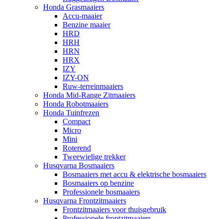
Honda Grasmaaiers
Accu-maaier
Benzine maaier
HRD
HRH
HRN
HRX
IZY
IZY-ON
Ruw-terreinmaaiers
Honda Mid-Range Zitmaaiers
Honda Robotmaaiers
Honda Tuinfrezen
Compact
Micro
Mini
Roterend
Tweewielige trekker
Husqvarna Bosmaaiers
Bosmaaiers met accu & elektrische bosmaaiers
Bosmaaiers op benzine
Professionele bosmaaiers
Husqvarna Frontzitmaaiers
Frontzitmaaiers voor thuisgebruik
Professionele frontzitmaaiers