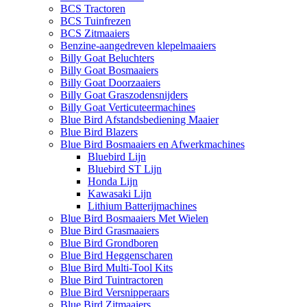
BCS Tractoren
BCS Tuinfrezen
BCS Zitmaaiers
Benzine-aangedreven klepelmaaiers
Billy Goat Beluchters
Billy Goat Bosmaaiers
Billy Goat Doorzaaiers
Billy Goat Graszodensnijders
Billy Goat Verticuteermachines
Blue Bird Afstandsbediening Maaier
Blue Bird Blazers
Blue Bird Bosmaaiers en Afwerkmachines
Bluebird Lijn
Bluebird ST Lijn
Honda Lijn
Kawasaki Lijn
Lithium Batterijmachines
Blue Bird Bosmaaiers Met Wielen
Blue Bird Grasmaaiers
Blue Bird Grondboren
Blue Bird Heggenscharen
Blue Bird Multi-Tool Kits
Blue Bird Tuintractoren
Blue Bird Versnipperaars
Blue Bird Zitmaaiers