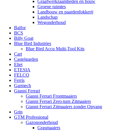
Graafwerkzaamheden en bouw
Groene ruimtes
Landbouw en paardenfokkerij
Landschap
Wegonderhoud
Balfor
BCS
Billy Goat
Blue Bird Industries
Blue Bird Accu Multi-Tool Kits
Cart
Castelgarden
Eliet
ETESIA
FELCO
Ferris
Garmech
Gianni Ferrari
Gianni Ferrari Frontmaaiers
Gianni Ferrari Zero-turn Zitmaaiers
Gianni Ferrari Zitmaaiers zonder Opvang
Grin
GTM Professional
Gazononderhoud
Grasmaaiers