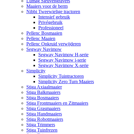
Lumag Sleuvengravers
Maaiers voor de berm
Nibbi Tweewielige tractoren
Intensief gebruik
Privégebruik
Professioneel
Pellenc Bosmaaien
Pellenc Maaien
Pellenc Onkruid verwijderen
Segway Navimow
Segway Navimow H-serie
Segway Navimow i-serie
Segway Navimow X-serie
Simplicity
Simplicity Tuintractoren
Simplicity Zero Turn Maaiers
Stiga Axiaalmaaier
Stiga Balkmaaiers
Stiga Bosmaaiers
Stiga Frontmaaiers en Zitmaaiers
Stiga Grasmaaiers
Stiga Handmaaiers
Stiga Robotmaaiers
Stiga Trimmers
Stiga Tuinfrezen