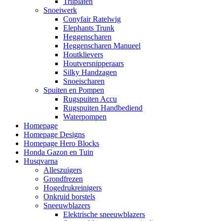
Trilplaten
Snoeiwerk
Conyfair Ratelwig
Elephants Trunk
Heggenscharen
Heggenscharen Manueel
Houtklievers
Houtversnipperaars
Silky Handzagen
Snoeischaren
Spuiten en Pompen
Rugspuiten Accu
Rugspuiten Handbediend
Waterpompen
Homepage
Homepage Designs
Homepage Hero Blocks
Honda Gazon en Tuin
Husqvarna
Alleszuigers
Grondfrezen
Hogedrukreinigers
Onkruid borstels
Sneeuwblazers
Elektrische sneeuwblazers