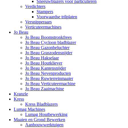
Sneeuwblazers voor particulieren
Verdichters
Stampers
Voorwaardse trilplaten
Versnipperaars
Verticuteermachines
Jo Beau
Jo Beau Boomstronkfrees
Jo Beau Cycloon bladblazer
Jo Beau Gazonbeluchter
Jo Beau Graszodensnijder
Jo Beau Hakselaar
Jo Beau Houtkliever
Jo Beau Kantensnijder
Jo Beau Nevenproducten
Jo Beau Ruwterreinmaaier
Jo Beau Verticuteermachine
Jo Beau Zaaimachine
Kranzle
Kress
Kress Bladblazers
Lumag Machines
Lumag Houtbewerking
Maaien en Grond Bewerken
Aanbouwwerktuigen