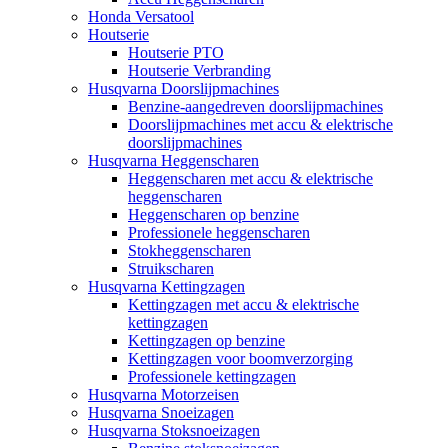
Honda Versatool
Houtserie
Houtserie PTO
Houtserie Verbranding
Husqvarna Doorslijpmachines
Benzine-aangedreven doorslijpmachines
Doorslijpmachines met accu & elektrische
doorslijpmachines
Husqvarna Heggenscharen
Heggenscharen met accu & elektrische
heggenscharen
Heggenscharen op benzine
Professionele heggenscharen
Stokheggenscharen
Struikscharen
Husqvarna Kettingzagen
Kettingzagen met accu & elektrische
kettingzagen
Kettingzagen op benzine
Kettingzagen voor boomverzorging
Professionele kettingzagen
Husqvarna Motorzeisen
Husqvarna Snoeizagen
Husqvarna Stoksnoeizagen