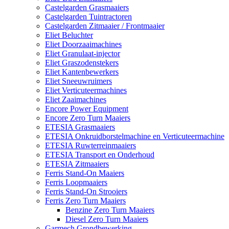
Castelgarden Grasmaaiers
Castelgarden Tuintractoren
Castelgarden Zitmaaier / Frontmaaier
Eliet Beluchter
Eliet Doorzaaimachines
Eliet Granulaat-injector
Eliet Graszodenstekers
Eliet Kantenbewerkers
Eliet Sneeuwruimers
Eliet Verticuteermachines
Eliet Zaaimachines
Encore Power Equipment
Encore Zero Turn Maaiers
ETESIA Grasmaaiers
ETESIA Onkruidborstelmachine en Verticuteermachine
ETESIA Ruwterreinmaaiers
ETESIA Transport en Onderhoud
ETESIA Zitmaaiers
Ferris Stand-On Maaiers
Ferris Loopmaaiers
Ferris Stand-On Strooiers
Ferris Zero Turn Maaiers
Benzine Zero Turn Maaiers
Diesel Zero Turn Maaiers
Garmech Grondbewerking