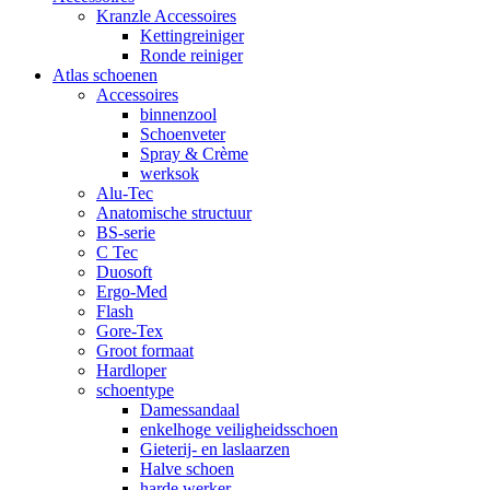
Kranzle Accessoires
Kettingreiniger
Ronde reiniger
Atlas schoenen
Accessoires
binnenzool
Schoenveter
Spray & Crème
werksok
Alu-Tec
Anatomische structuur
BS-serie
C Tec
Duosoft
Ergo-Med
Flash
Gore-Tex
Groot formaat
Hardloper
schoentype
Damessandaal
enkelhoge veiligheidsschoen
Gieterij- en laslaarzen
Halve schoen
harde werker