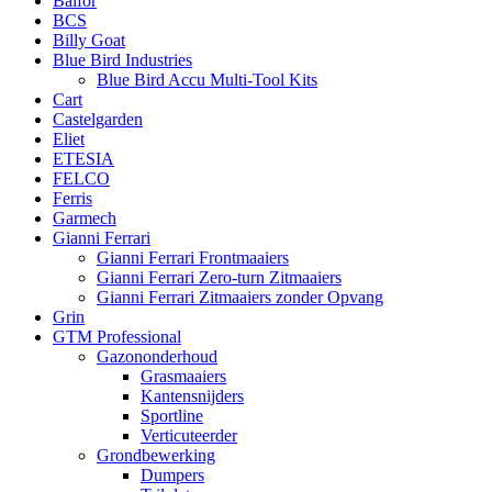
Balfor
BCS
Billy Goat
Blue Bird Industries
Blue Bird Accu Multi-Tool Kits
Cart
Castelgarden
Eliet
ETESIA
FELCO
Ferris
Garmech
Gianni Ferrari
Gianni Ferrari Frontmaaiers
Gianni Ferrari Zero-turn Zitmaaiers
Gianni Ferrari Zitmaaiers zonder Opvang
Grin
GTM Professional
Gazononderhoud
Grasmaaiers
Kantensnijders
Sportline
Verticuteerder
Grondbewerking
Dumpers