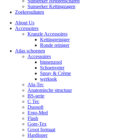
Sunseeker Heggenscharen
Sunseeker Kettingzagen
Zoekresultaten
About Us
Accessoires
Kranzle Accessoires
Kettingreiniger
Ronde reiniger
Atlas schoenen
Accessoires
binnenzool
Schoenveter
Spray & Crème
werksok
Alu-Tec
Anatomische structuur
BS-serie
C Tec
Duosoft
Ergo-Med
Flash
Gore-Tex
Groot formaat
Hardloper