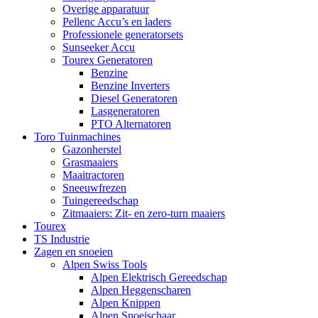
Overige apparatuur
Pellenc Accu’s en laders
Professionele generatorsets
Sunseeker Accu
Tourex Generatoren
Benzine
Benzine Inverters
Diesel Generatoren
Lasgeneratoren
PTO Alternatoren
Toro Tuinmachines
Gazonherstel
Grasmaaiers
Maaitractoren
Sneeuwfrezen
Tuingereedschap
Zitmaaiers: Zit- en zero-turn maaiers
Tourex
TS Industrie
Zagen en snoeien
Alpen Swiss Tools
Alpen Elektrisch Gereedschap
Alpen Heggenscharen
Alpen Knippen
Alpen Snoeischaar