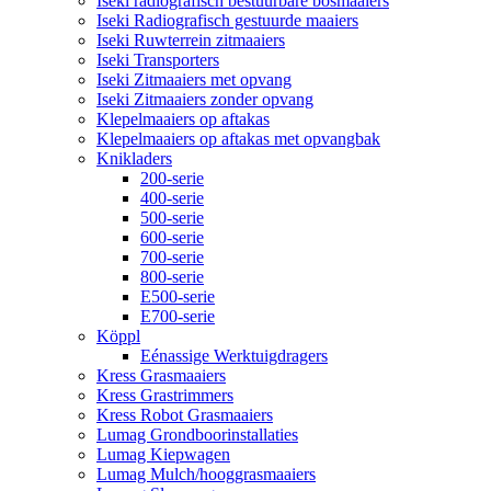
Iseki radiografisch bestuurbare bosmaaiers
Iseki Radiografisch gestuurde maaiers
Iseki Ruwterrein zitmaaiers
Iseki Transporters
Iseki Zitmaaiers met opvang
Iseki Zitmaaiers zonder opvang
Klepelmaaiers op aftakas
Klepelmaaiers op aftakas met opvangbak
Knikladers
200-serie
400-serie
500-serie
600-serie
700-serie
800-serie
E500-serie
E700-serie
Köppl
Eénassige Werktuigdragers
Kress Grasmaaiers
Kress Grastrimmers
Kress Robot Grasmaaiers
Lumag Grondboorinstallaties
Lumag Kiepwagen
Lumag Mulch/hooggrasmaaiers