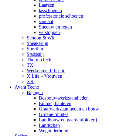
Laarzen
lasschoenen
professionele schoenen
sandaal
Sneeuw en regen
verstoppen
Schoon & Wit
Sneakerlijn
Sportlijn
Stadsstijl
ThermoTech
TX
Werknemer 09-serie
X Life – Vrouwen
XR
Avant Tecno
Bijlagen
Bosbouwwerkzaamheden
Emmer, hanteren
Graafwerkzaamheden en bouw
Groene ruimtes
Landbouw en paardenfokkerij
Landschap
Wegonderhoud