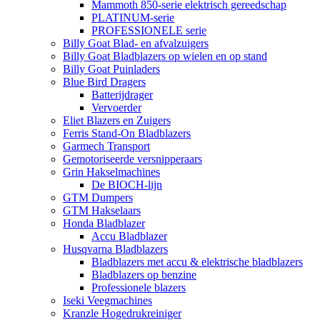
Mammoth 850-serie elektrisch gereedschap
PLATINUM-serie
PROFESSIONELE serie
Billy Goat Blad- en afvalzuigers
Billy Goat Bladblazers op wielen en op stand
Billy Goat Puinladers
Blue Bird Dragers
Batterijdrager
Vervoerder
Eliet Blazers en Zuigers
Ferris Stand-On Bladblazers
Garmech Transport
Gemotoriseerde versnipperaars
Grin Hakselmachines
De BIOCH-lijn
GTM Dumpers
GTM Hakselaars
Honda Bladblazer
Accu Bladblazer
Husqvarna Bladblazers
Bladblazers met accu & elektrische bladblazers
Bladblazers op benzine
Professionele blazers
Iseki Veegmachines
Kranzle Hogedrukreiniger