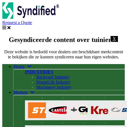
Request a Quote
Gesyndiceerde content over tuinieren
X
Deze website is bedoeld voor dealers om beschikbare merkcontent
te bekijken die ze kunnen syndiceren naar hun eigen websites.
Home
INDUSTRIES
Backyard Industry
HomeLife Industry
Machinery Industry
Merken