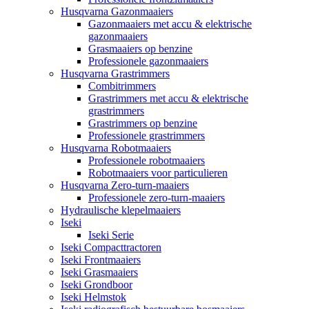
Husqvarna Gazonmaaiers
Gazonmaaiers met accu & elektrische
gazonmaaiers
Grasmaaiers op benzine
Professionele gazonmaaiers
Husqvarna Grastrimmers
Combitrimmers
Grastrimmers met accu & elektrische
grastrimmers
Grastrimmers op benzine
Professionele grastrimmers
Husqvarna Robotmaaiers
Professionele robotmaaiers
Robotmaaiers voor particulieren
Husqvarna Zero-turn-maaiers
Professionele zero-turn-maaiers
Hydraulische klepelmaaiers
Iseki
Iseki Serie
Iseki Compacttractoren
Iseki Frontmaaiers
Iseki Grasmaaiers
Iseki Grondboor
Iseki Helmstok