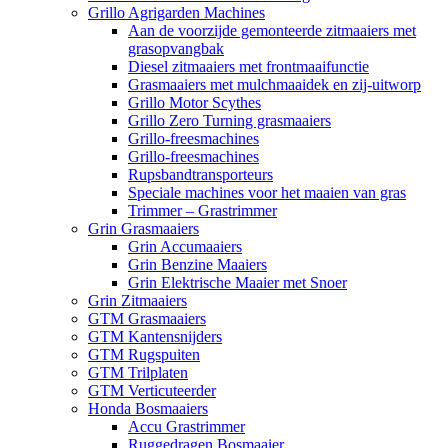
Grillo Agrigarden Machines
Aan de voorzijde gemonteerde zitmaaiers met
grasopvangbak
Diesel zitmaaiers met frontmaaifunctie
Grasmaaiers met mulchmaaidek en zij-uitworp
Grillo Motor Scythes
Grillo Zero Turning grasmaaiers
Grillo-freesmachines
Grillo-freesmachines
Rupsbandtransporteurs
Speciale machines voor het maaien van gras
Trimmer – Grastrimmer
Grin Grasmaaiers
Grin Accumaaiers
Grin Benzine Maaiers
Grin Elektrische Maaier met Snoer
Grin Zitmaaiers
GTM Grasmaaiers
GTM Kantensnijders
GTM Rugspuiten
GTM Trilplaten
GTM Verticuteerder
Honda Bosmaaiers
Accu Grastrimmer
Ruggedragen Bosmaaier