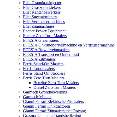
Eliet Granulaat-injector
Eliet Graszodenstekers
Eliet Kantenbewerkers
Eliet Sneeuwruimers
Eliet Verticuteermachines
Eliet Zaaimachines
Encore Power Equipment
Encore Zero Turn Maaiers
ETESIA Grasmaaiers
ETESIA Onkruidborstelmachine en Verticuteermachine
ETESIA Ruwterreinmaaiers
ETESIA Transport en Onderhoud
ETESIA Zitmaaiers
Ferris Stand-On Maaiers
Ferris Loopmaaiers
Ferris Stand-On Strooiers
Ferris Zero Turn Maaiers
Benzine Zero Turn Maaiers
Diesel Zero Turn Maaiers
Garmech Grondbewerking
Garmech Maaien
Gianni Ferrari Elektrische Zitmaaiers
Gianni Ferrari Kniktractoren
Gianni Ferrari Zitmaaiers met Opvang
Grasmaaiers met afstandsbediening