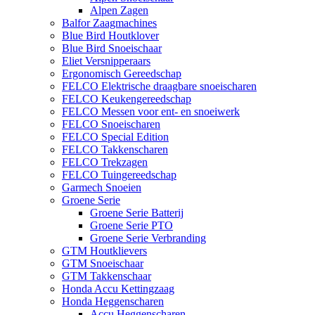
Alpen Zagen
Balfor Zaagmachines
Blue Bird Houtklover
Blue Bird Snoeischaar
Eliet Versnipperaars
Ergonomisch Gereedschap
FELCO Elektrische draagbare snoeischaren
FELCO Keukengereedschap
FELCO Messen voor ent- en snoeiwerk
FELCO Snoeischaren
FELCO Special Edition
FELCO Takkenscharen
FELCO Trekzagen
FELCO Tuingereedschap
Garmech Snoeien
Groene Serie
Groene Serie Batterij
Groene Serie PTO
Groene Serie Verbranding
GTM Houtklievers
GTM Snoeischaar
GTM Takkenschaar
Honda Accu Kettingzaag
Honda Heggenscharen
Accu Heggenscharen