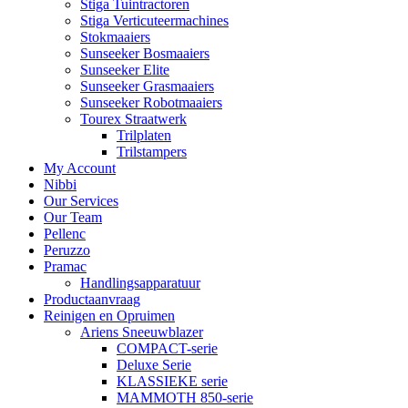
Stiga Tuintractoren
Stiga Verticuteermachines
Stokmaaiers
Sunseeker Bosmaaiers
Sunseeker Elite
Sunseeker Grasmaaiers
Sunseeker Robotmaaiers
Tourex Straatwerk
Trilplaten
Trilstampers
My Account
Nibbi
Our Services
Our Team
Pellenc
Peruzzo
Pramac
Handlingsapparatuur
Productaanvraag
Reinigen en Opruimen
Ariens Sneeuwblazer
COMPACT-serie
Deluxe Serie
KLASSIEKE serie
MAMMOTH 850-serie