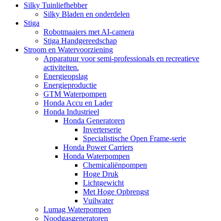
Silky Tuinliefhebber
Silky Bladen en onderdelen
Stiga
Robotmaaiers met AI-camera
Stiga Handgereedschap
Stroom en Watervoorziening
Apparatuur voor semi-professionals en recreatieve
activiteiten.
Energieopslag
Energieproductie
GTM Waterpompen
Honda Accu en Lader
Honda Industrieel
Honda Generatoren
Inverterserie
Specialistische Open Frame-serie
Honda Power Carriers
Honda Waterpompen
Chemicaliënpompen
Hoge Druk
Lichtgewicht
Met Hoge Opbrengst
Vuilwater
Lumag Waterpompen
Noodgasgeneratoren