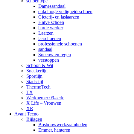
schoentype
Damessandaal
enkelhoge veiligheidsschoen
Gieterij- en laslaarzen
Halve schoen
harde werker
Laarzen
lasschoenen
professionele schoenen
sandaal
Sneeuw en regen
verstoppen
Schoon & Wit
Sneakerlijn
Sportlijn
Stadsstijl
ThermoTech
TX
Werknemer 09-serie
X Life – Vrouwen
XR
Avant Tecno
Bijlagen
Bosbouwwerkzaamheden
Emmer, hanteren