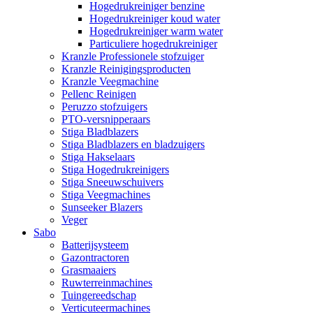
Hogedrukreiniger benzine
Hogedrukreiniger koud water
Hogedrukreiniger warm water
Particuliere hogedrukreiniger
Kranzle Professionele stofzuiger
Kranzle Reinigingsproducten
Kranzle Veegmachine
Pellenc Reinigen
Peruzzo stofzuigers
PTO-versnipperaars
Stiga Bladblazers
Stiga Bladblazers en bladzuigers
Stiga Hakselaars
Stiga Hogedrukreinigers
Stiga Sneeuwschuivers
Stiga Veegmachines
Sunseeker Blazers
Veger
Sabo
Batterijsysteem
Gazontractoren
Grasmaaiers
Ruwterreinmachines
Tuingereedschap
Verticuteermachines