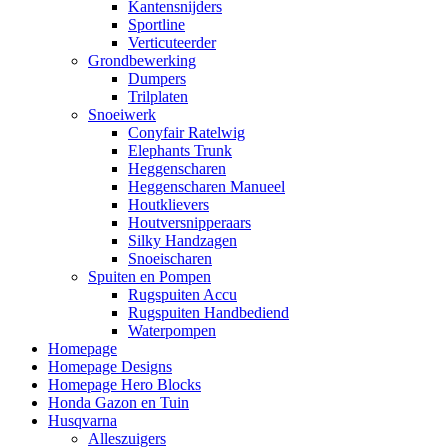
Kantensnijders
Sportline
Verticuteerder
Grondbewerking
Dumpers
Trilplaten
Snoeiwerk
Conyfair Ratelwig
Elephants Trunk
Heggenscharen
Heggenscharen Manueel
Houtklievers
Houtversnipperaars
Silky Handzagen
Snoeischaren
Spuiten en Pompen
Rugspuiten Accu
Rugspuiten Handbediend
Waterpompen
Homepage
Homepage Designs
Homepage Hero Blocks
Honda Gazon en Tuin
Husqvarna
Alleszuigers