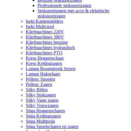
Benzine stoksnoeizagen
Professionele stoksnoeizagen
Stoksnoeizagen met accu & elektrische
stoksnoeizagen
Iseki Kantensnijders
Iseki Multi-tool
Kliefmachines 220V
Kliefmachines 380V
Kliefmachines benzine
Kliefmachines hydraulisch
Kliefmachines PTO
Kress Heggenschaar
Kress Kettingzagen
Lumag Boomstronk frezen
Lumag Hakselaars
Pellenc Snoeien
Pellenc Zagen
Silky Bijlen
Silky Stokzagen
Silky Vaste zagen
Silky Vouwzagen
Stiga Heggenscharen
Stiga Kettingzagen
Stiga Multitools
Stiga Snoeischaren en zagen