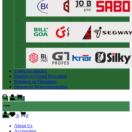
Zagen en snoeien
Maaien en Grond Bewerken
Reinigen en Opruimen
Stroom en Watervoorziening
0
0
0
About Us
Accessoires