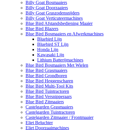
Billy Goat Bosmaaiers
Billy Goat Doorzaaiers
Billy Goat Graszodensnijders
Billy Goat Verticuteermachines
Blue Bird Afstandsbediening Maaier
Blue Bird Blazers
Blue Bird Bosmaaiers en Afwerkmachines
Bluebird Lijn
Bluebird ST Lijn
Honda Lijn
Kawasaki Lijn
Lithium Batterijmachines
Blue Bird Bosmaaiers Met Wielen
Blue Bird Grasmaaiers
Blue Bird Grondboren
Blue Bird Heggenscharen
Blue Bird Multi-Tool Kits
Blue Bird Tuintractoren
Blue Bird Versnipperaars
Blue Bird Zitmaaiers
Castelgarden Grasmaaiers
Castelgarden Tuintractoren
Castelgarden Zitmaaier / Frontmaaier
Eliet Beluchter
Eliet Doorzaaimachines