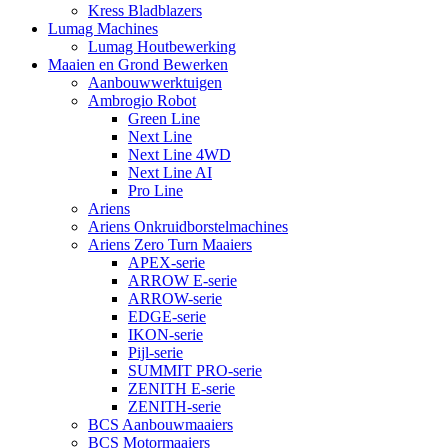
Kress Bladblazers
Lumag Machines
Lumag Houtbewerking
Maaien en Grond Bewerken
Aanbouwwerktuigen
Ambrogio Robot
Green Line
Next Line
Next Line 4WD
Next Line AI
Pro Line
Ariens
Ariens Onkruidborstelmachines
Ariens Zero Turn Maaiers
APEX-serie
ARROW E-serie
ARROW-serie
EDGE-serie
IKON-serie
Pijl-serie
SUMMIT PRO-serie
ZENITH E-serie
ZENITH-serie
BCS Aanbouwmaaiers
BCS Motormaaiers