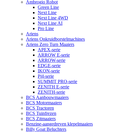
Ambrogio Robot
Green Line
Next Line
Next Line 4WD
Next Line AI
Pro Line
Ariens
Ariens Onkruidborstelmachines
Ariens Zero Turn Maaiers
APEX-serie
ARROW E-serie
ARROW-serie
EDGE-serie
IKON-serie
Pijl-serie
SUMMIT PRO-serie
ZENITH E-serie
ZENITH-serie
BCS Aanbouwmaaiers
BCS Motormaaiers
BCS Tractoren
BCS Tuinfrezen
BCS Zitmaaiers
Benzine-aangedreven klepelmaaiers
Billy Goat Beluchters