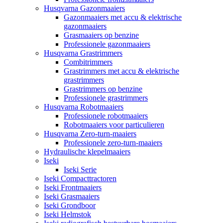
Husqvarna Gazonmaaiers
Gazonmaaiers met accu & elektrische
gazonmaaiers
Grasmaaiers op benzine
Professionele gazonmaaiers
Husqvarna Grastrimmers
Combitrimmers
Grastrimmers met accu & elektrische
grastrimmers
Grastrimmers op benzine
Professionele grastrimmers
Husqvarna Robotmaaiers
Professionele robotmaaiers
Robotmaaiers voor particulieren
Husqvarna Zero-turn-maaiers
Professionele zero-turn-maaiers
Hydraulische klepelmaaiers
Iseki
Iseki Serie
Iseki Compacttractoren
Iseki Frontmaaiers
Iseki Grasmaaiers
Iseki Grondboor
Iseki Helmstok