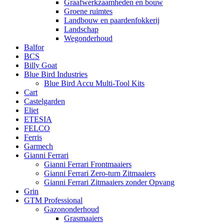
Graafwerkzaamheden en bouw
Groene ruimtes
Landbouw en paardenfokkerij
Landschap
Wegonderhoud
Balfor
BCS
Billy Goat
Blue Bird Industries
Blue Bird Accu Multi-Tool Kits
Cart
Castelgarden
Eliet
ETESIA
FELCO
Ferris
Garmech
Gianni Ferrari
Gianni Ferrari Frontmaaiers
Gianni Ferrari Zero-turn Zitmaaiers
Gianni Ferrari Zitmaaiers zonder Opvang
Grin
GTM Professional
Gazononderhoud
Grasmaaiers