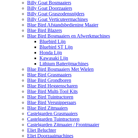
Billy Goat Bosmaaiers
Billy Goat Doorzaaiers
Billy Goat Graszodensnijders
Billy Goat Verticuteermachines
Blue Bird Afstandsbediening Maaier
Blue Bird Blazers
Blue Bird Bosmaaiers en Afwerkmachines
Bluebird Lijn
Bluebird ST Lijn
Honda Lijn
Kawasaki Lijn
Lithium Batterijmachines
Blue Bird Bosmaaiers Met Wielen
Blue Bird Grasmaaiers
Blue Bird Grondboren
Blue Bird Heggenscharen
Blue Bird Multi-Tool Kits
Blue Bird Tuintractoren
Blue Bird Versnipperaars
Blue Bird Zitmaaiers
Castelgarden Grasmaaiers
Castelgarden Tuintractoren
Castelgarden Zitmaaier / Frontmaaier
Eliet Beluchter
Eliet Doorzaaimachines