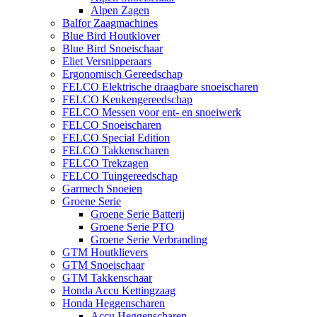
Alpen Zagen
Balfor Zaagmachines
Blue Bird Houtklover
Blue Bird Snoeischaar
Eliet Versnipperaars
Ergonomisch Gereedschap
FELCO Elektrische draagbare snoeischaren
FELCO Keukengereedschap
FELCO Messen voor ent- en snoeiwerk
FELCO Snoeischaren
FELCO Special Edition
FELCO Takkenscharen
FELCO Trekzagen
FELCO Tuingereedschap
Garmech Snoeien
Groene Serie
Groene Serie Batterij
Groene Serie PTO
Groene Serie Verbranding
GTM Houtklievers
GTM Snoeischaar
GTM Takkenschaar
Honda Accu Kettingzaag
Honda Heggenscharen
Accu Heggenscharen