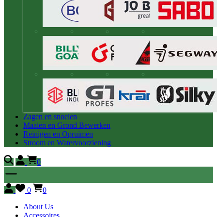
Zagen en snoeien
Maaien en Grond Bewerken
Reinigen en Opruimen
Stroom en Watervoorziening
0
0
0
About Us
Accessoires