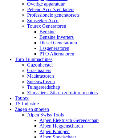
Overige apparatuur
Pellenc Accu’s en laders
Professionele generatorsets
Sunseeker Accu
Tourex Generatoren
Benzine
Benzine Inverters
Diesel Generatoren
Lasgeneratoren
PTO Alternatoren
Toro Tuinmachines
Gazonherstel
Grasmaaiers
Maaitractoren
Sneeuwfrezen
Tuingereedschap
Zitmaaiers: Zit- en zero-turn maaiers
Tourex
TS Industrie
Zagen en snoeien
Alpen Swiss Tools
Alpen Elektrisch Gereedschap
Alpen Heggenscharen
Alpen Knippen
Alpen Snoeischaar