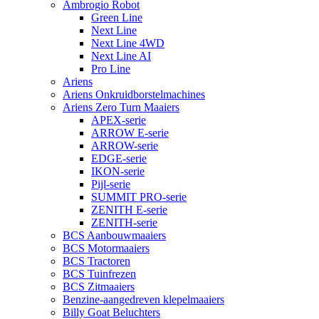
Ambrogio Robot
Green Line
Next Line
Next Line 4WD
Next Line AI
Pro Line
Ariens
Ariens Onkruidborstelmachines
Ariens Zero Turn Maaiers
APEX-serie
ARROW E-serie
ARROW-serie
EDGE-serie
IKON-serie
Pijl-serie
SUMMIT PRO-serie
ZENITH E-serie
ZENITH-serie
BCS Aanbouwmaaiers
BCS Motormaaiers
BCS Tractoren
BCS Tuinfrezen
BCS Zitmaaiers
Benzine-aangedreven klepelmaaiers
Billy Goat Beluchters