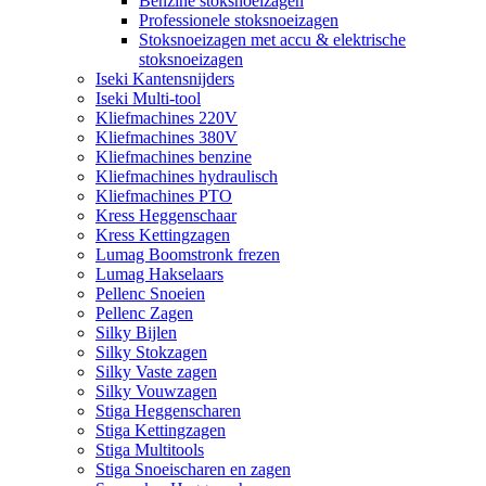
Benzine stoksnoeizagen
Professionele stoksnoeizagen
Stoksnoeizagen met accu & elektrische
stoksnoeizagen
Iseki Kantensnijders
Iseki Multi-tool
Kliefmachines 220V
Kliefmachines 380V
Kliefmachines benzine
Kliefmachines hydraulisch
Kliefmachines PTO
Kress Heggenschaar
Kress Kettingzagen
Lumag Boomstronk frezen
Lumag Hakselaars
Pellenc Snoeien
Pellenc Zagen
Silky Bijlen
Silky Stokzagen
Silky Vaste zagen
Silky Vouwzagen
Stiga Heggenscharen
Stiga Kettingzagen
Stiga Multitools
Stiga Snoeischaren en zagen