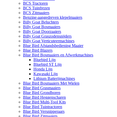
BCS Tractoren
BCS Tuinfrezen
BCS Zitmaaiers
Benzine-aangedreven klepelmaaiers
Billy Goat Beluchters
Billy Goat Bosmaaiers
Billy Goat Doorzaaiers
Billy Goat Graszodensnijders
Billy Goat Verticuteermachines
Blue Bird Afstandsbediening Maaier
Blue Bird Blazers
Blue Bird Bosmaaiers en Afwerkmachines
Bluebird Lijn
Bluebird ST Lijn
Honda Lijn
Kawasaki Lijn
Lithium Batterijmachines
Blue Bird Bosmaaiers Met Wielen
Blue Bird Grasmaaiers
Blue Bird Grondboren
Blue Bird Heggenscharen
Blue Bird Multi-Tool Kits
Blue Bird Tuintractoren
Blue Bird Versnipperaars
Blue Bird Zitmaaiers