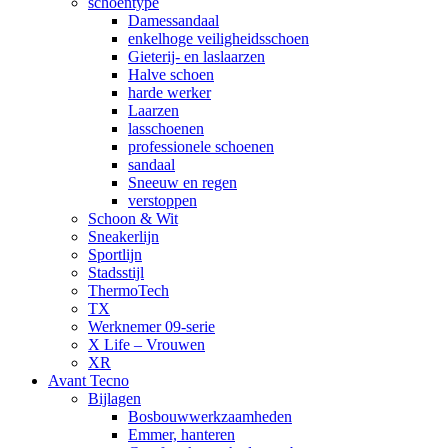
schoentype
Damessandaal
enkelhoge veiligheidsschoen
Gieterij- en laslaarzen
Halve schoen
harde werker
Laarzen
lasschoenen
professionele schoenen
sandaal
Sneeuw en regen
verstoppen
Schoon & Wit
Sneakerlijn
Sportlijn
Stadsstijl
ThermoTech
TX
Werknemer 09-serie
X Life – Vrouwen
XR
Avant Tecno
Bijlagen
Bosbouwwerkzaamheden
Emmer, hanteren