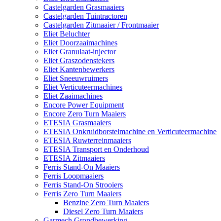
Castelgarden Grasmaaiers
Castelgarden Tuintractoren
Castelgarden Zitmaaier / Frontmaaier
Eliet Beluchter
Eliet Doorzaaimachines
Eliet Granulaat-injector
Eliet Graszodenstekers
Eliet Kantenbewerkers
Eliet Sneeuwruimers
Eliet Verticuteermachines
Eliet Zaaimachines
Encore Power Equipment
Encore Zero Turn Maaiers
ETESIA Grasmaaiers
ETESIA Onkruidborstelmachine en Verticuteermachine
ETESIA Ruwterreinmaaiers
ETESIA Transport en Onderhoud
ETESIA Zitmaaiers
Ferris Stand-On Maaiers
Ferris Loopmaaiers
Ferris Stand-On Strooiers
Ferris Zero Turn Maaiers
Benzine Zero Turn Maaiers
Diesel Zero Turn Maaiers
Garmech Grondbewerking