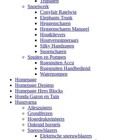
Trilplaten
Snoeiwerk
Conyfair Ratelwig
Elephants Trunk
Heggenscharen
Heggenscharen Manueel
Houtklievers
Houtversnipperaars
Silky Handzagen
Snoeischaren
Spuiten en Pompen
Rugspuiten Accu
Rugspuiten Handbediend
Waterpompen
Homepage
Homepage Designs
Homepage Hero Blocks
Honda Gazon en Tuin
Husqvarna
Alleszuigers
Grondfrezen
Hogedrukreinigers
Onkruid borstels
Sneeuwblazers
Elektrische sneeuwblazers