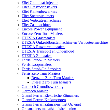
Eliet Granulaat-injector
Eliet Graszodenstekers
Eliet Kantenbewerkers
Eliet Sneeuwruimers
Eliet Verticuteermachines
Eliet Zaaimachines
Encore Power Equipment
Encore Zero Turn Maaiers
ETESIA Grasmaaiers
ETESIA Onkruidborstelmachine en Verticuteermachine
ETESIA Ruwterreinmaaiers
ETESIA Transport en Onderhoud
ETESIA Zitmaaiers
Ferris Stand-On Maaiers
Ferris Loopmaaiers
Ferris Stand-On Strooiers
Ferris Zero Turn Maaiers
Benzine Zero Turn Maaiers
Diesel Zero Turn Maaiers
Garmech Grondbewerking
Garmech Maaien
Gianni Ferrari Elektrische Zitmaaiers
Gianni Ferrari Kniktractoren
Gianni Ferrari Zitmaaiers met Opvang
Grasmaaiers met afstandsbediening