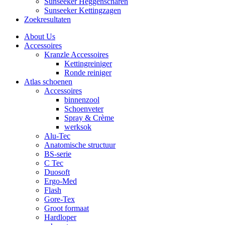
Sunseeker Heggenscharen
Sunseeker Kettingzagen
Zoekresultaten
About Us
Accessoires
Kranzle Accessoires
Kettingreiniger
Ronde reiniger
Atlas schoenen
Accessoires
binnenzool
Schoenveter
Spray & Crème
werksok
Alu-Tec
Anatomische structuur
BS-serie
C Tec
Duosoft
Ergo-Med
Flash
Gore-Tex
Groot formaat
Hardloper