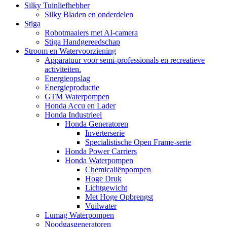
Silky Tuinliefhebber
Silky Bladen en onderdelen
Stiga
Robotmaaiers met AI-camera
Stiga Handgereedschap
Stroom en Watervoorziening
Apparatuur voor semi-professionals en recreatieve
activiteiten.
Energieopslag
Energieproductie
GTM Waterpompen
Honda Accu en Lader
Honda Industrieel
Honda Generatoren
Inverterserie
Specialistische Open Frame-serie
Honda Power Carriers
Honda Waterpompen
Chemicaliënpompen
Hoge Druk
Lichtgewicht
Met Hoge Opbrengst
Vuilwater
Lumag Waterpompen
Noodgasgeneratoren