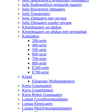
Iseki radiografisch bestuurbare bosmaaiers
Iseki Radiografisch gestuurde maaiers
Iseki Ruwterrein zitmaaiers
Iseki Transporters
Iseki Zitmaaiers met opvang
Iseki Zitmaaiers zonder opvang
Klepelmaaiers op aftakas
Klepelmaaiers op aftakas met opvangbak
Knikladers
200-serie
400-serie
500-serie
600-serie
700-serie
800-serie
E500-serie
E700-serie
Köppl
Eénassige Werktuigdragers
Kress Grasmaaiers
Kress Grastrimmers
Kress Robot Grasmaaiers
Lumag Grondboorinstallaties
Lumag Kiepwagen
Lumag Mulch/hooggrasmaaiers