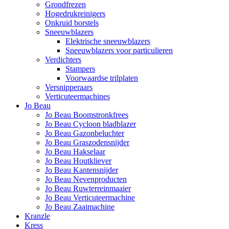
Grondfrezen
Hogedrukreinigers
Onkruid borstels
Sneeuwblazers
Elektrische sneeuwblazers
Sneeuwblazers voor particulieren
Verdichters
Stampers
Voorwaardse trilplaten
Versnipperaars
Verticuteermachines
Jo Beau
Jo Beau Boomstronkfrees
Jo Beau Cycloon bladblazer
Jo Beau Gazonbeluchter
Jo Beau Graszodensnijder
Jo Beau Hakselaar
Jo Beau Houtkliever
Jo Beau Kantensnijder
Jo Beau Nevenproducten
Jo Beau Ruwterreinmaaier
Jo Beau Verticuteermachine
Jo Beau Zaaimachine
Kranzle
Kress