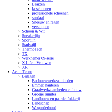
Laarzen
lasschoenen
professionele schoenen
sandaal
Sneeuw en regen
verstoppen
Schoon & Wit
Sneakerlijn
Sportlijn
Stadsstijl
ThermoTech
TX
Werknemer 09-serie
X Life – Vrouwen
XR
Avant Tecno
Bijlagen
Bosbouwwerkzaamheden
Emmer, hanteren
Graafwerkzaamheden en bouw
Groene ruimtes
Landbouw en paardenfokkerij
Landschap
Wegonderhoud