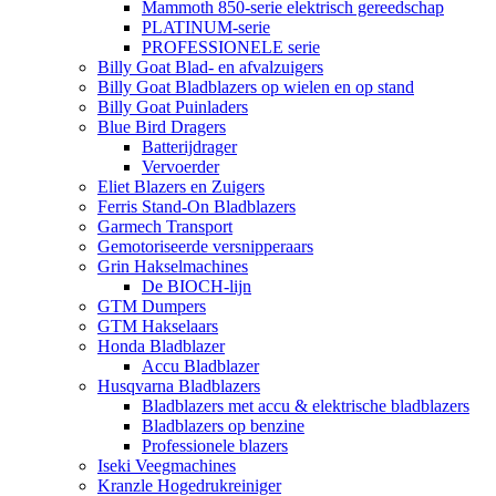
Mammoth 850-serie elektrisch gereedschap
PLATINUM-serie
PROFESSIONELE serie
Billy Goat Blad- en afvalzuigers
Billy Goat Bladblazers op wielen en op stand
Billy Goat Puinladers
Blue Bird Dragers
Batterijdrager
Vervoerder
Eliet Blazers en Zuigers
Ferris Stand-On Bladblazers
Garmech Transport
Gemotoriseerde versnipperaars
Grin Hakselmachines
De BIOCH-lijn
GTM Dumpers
GTM Hakselaars
Honda Bladblazer
Accu Bladblazer
Husqvarna Bladblazers
Bladblazers met accu & elektrische bladblazers
Bladblazers op benzine
Professionele blazers
Iseki Veegmachines
Kranzle Hogedrukreiniger