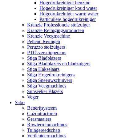
Hogedrukreiniger benzine
Hogedrukreiniger koud water
Hogedrukreiniger warm water
Particuliere hogedrukreiniger
Kranzle Professionele stofzuiger
Kranzle Reinigingsproducten
Kranzle Veegmachine
Pellenc Reinigen
Peruzzo stofzuigers
PTO-versnipperaars
Stiga Bladblazers
Stiga Bladblazers en bladzuigers
Stiga Hakselaars
Stiga Hogedrukreinigers
Stiga Sneeuwschuivers
Stiga Veegmachines
Sunseeker Blazers
Veger
Sabo
Batterijsysteem
Gazontractoren
Grasmaaiers
Ruwterreinmachines
Tuingereedschap
Verticuteermachines