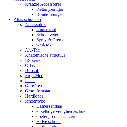
Kranzle Accessoires
Kettingreiniger
Ronde reiniger
Atlas schoenen
Accessoires
binnenzool
Schoenveter
Spray & Crème
werksok
Alu-Tec
Anatomische structuur
BS-serie
C Tec
Duosoft
Ergo-Med
Flash
Gore-Tex
Groot formaat
Hardloper
schoentype
Damessandaal
enkelhoge veiligheidsschoen
Gieterij- en laslaarzen
Halve schoen
harde werker