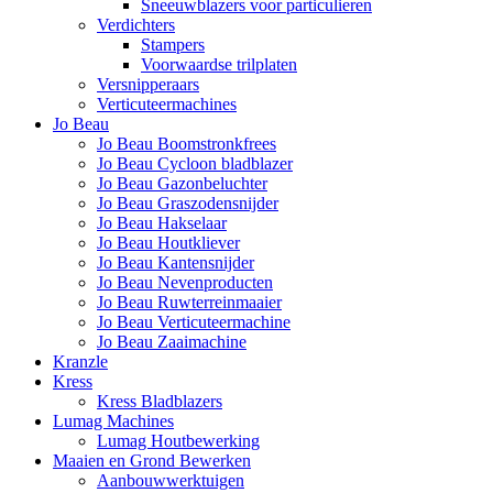
Sneeuwblazers voor particulieren
Verdichters
Stampers
Voorwaardse trilplaten
Versnipperaars
Verticuteermachines
Jo Beau
Jo Beau Boomstronkfrees
Jo Beau Cycloon bladblazer
Jo Beau Gazonbeluchter
Jo Beau Graszodensnijder
Jo Beau Hakselaar
Jo Beau Houtkliever
Jo Beau Kantensnijder
Jo Beau Nevenproducten
Jo Beau Ruwterreinmaaier
Jo Beau Verticuteermachine
Jo Beau Zaaimachine
Kranzle
Kress
Kress Bladblazers
Lumag Machines
Lumag Houtbewerking
Maaien en Grond Bewerken
Aanbouwwerktuigen