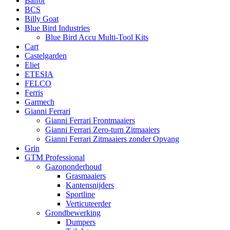
Balfor
BCS
Billy Goat
Blue Bird Industries
Blue Bird Accu Multi-Tool Kits
Cart
Castelgarden
Eliet
ETESIA
FELCO
Ferris
Garmech
Gianni Ferrari
Gianni Ferrari Frontmaaiers
Gianni Ferrari Zero-turn Zitmaaiers
Gianni Ferrari Zitmaaiers zonder Opvang
Grin
GTM Professional
Gazononderhoud
Grasmaaiers
Kantensnijders
Sportline
Verticuteerder
Grondbewerking
Dumpers