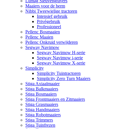
Lumag Sleuvengravers
Maaiers voor de berm
Nibbi Tweewielige tractoren
Intensief gebruik
Privégebruik
Professioneel
Pellenc Bosmaaien
Pellenc Maaien
Pellenc Onkruid verwijderen
Segway Navimow
Segway Navimow H-serie
Segway Navimow i-serie
Segway Navimow X-serie
Simplicity
Simplicity Tuintractoren
Simplicity Zero Turn Maaiers
Stiga Axiaalmaaier
Stiga Balkmaaiers
Stiga Bosmaaiers
Stiga Frontmaaiers en Zitmaaiers
Stiga Grasmaaiers
Stiga Handmaaiers
Stiga Robotmaaiers
Stiga Trimmers
Stiga Tuinfrezen