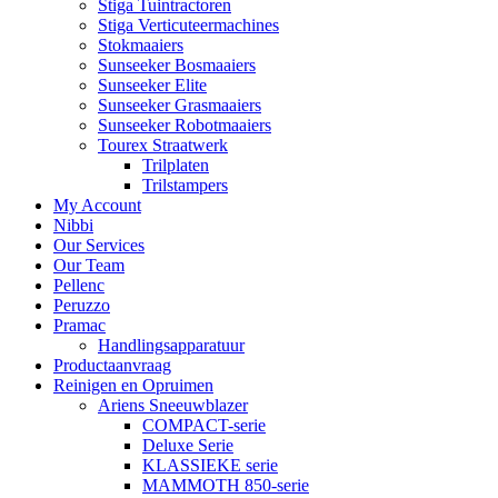
Stiga Tuintractoren
Stiga Verticuteermachines
Stokmaaiers
Sunseeker Bosmaaiers
Sunseeker Elite
Sunseeker Grasmaaiers
Sunseeker Robotmaaiers
Tourex Straatwerk
Trilplaten
Trilstampers
My Account
Nibbi
Our Services
Our Team
Pellenc
Peruzzo
Pramac
Handlingsapparatuur
Productaanvraag
Reinigen en Opruimen
Ariens Sneeuwblazer
COMPACT-serie
Deluxe Serie
KLASSIEKE serie
MAMMOTH 850-serie