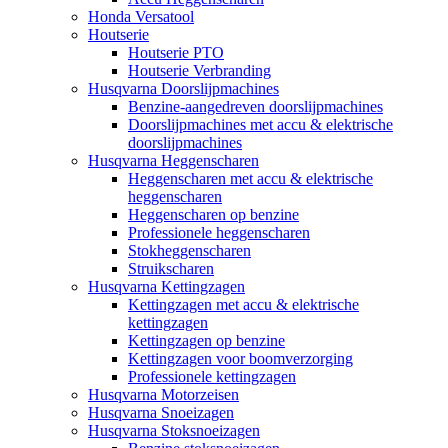
Honda Versatool
Houtserie
Houtserie PTO
Houtserie Verbranding
Husqvarna Doorslijpmachines
Benzine-aangedreven doorslijpmachines
Doorslijpmachines met accu & elektrische
doorslijpmachines
Husqvarna Heggenscharen
Heggenscharen met accu & elektrische
heggenscharen
Heggenscharen op benzine
Professionele heggenscharen
Stokheggenscharen
Struikscharen
Husqvarna Kettingzagen
Kettingzagen met accu & elektrische
kettingzagen
Kettingzagen op benzine
Kettingzagen voor boomverzorging
Professionele kettingzagen
Husqvarna Motorzeisen
Husqvarna Snoeizagen
Husqvarna Stoksnoeizagen