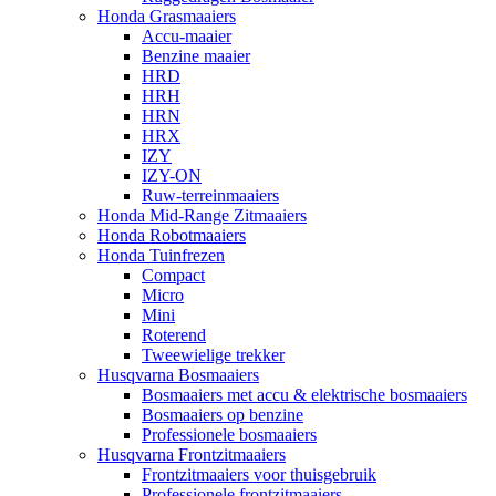
Honda Grasmaaiers
Accu-maaier
Benzine maaier
HRD
HRH
HRN
HRX
IZY
IZY-ON
Ruw-terreinmaaiers
Honda Mid-Range Zitmaaiers
Honda Robotmaaiers
Honda Tuinfrezen
Compact
Micro
Mini
Roterend
Tweewielige trekker
Husqvarna Bosmaaiers
Bosmaaiers met accu & elektrische bosmaaiers
Bosmaaiers op benzine
Professionele bosmaaiers
Husqvarna Frontzitmaaiers
Frontzitmaaiers voor thuisgebruik
Professionele frontzitmaaiers