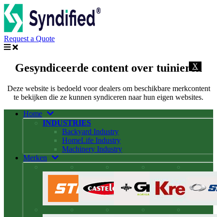
Request a Quote
Gesyndiceerde content over tuinieren
X
Deze website is bedoeld voor dealers om beschikbare merkcontent
te bekijken die ze kunnen syndiceren naar hun eigen websites.
Home
INDUSTRIES
Backyard Industry
HomeLife Industry
Machinery Industry
Merken