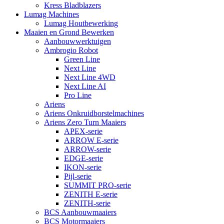
Kress Bladblazers
Lumag Machines
Lumag Houtbewerking
Maaien en Grond Bewerken
Aanbouwwerktuigen
Ambrogio Robot
Green Line
Next Line
Next Line 4WD
Next Line AI
Pro Line
Ariens
Ariens Onkruidborstelmachines
Ariens Zero Turn Maaiers
APEX-serie
ARROW E-serie
ARROW-serie
EDGE-serie
IKON-serie
Pijl-serie
SUMMIT PRO-serie
ZENITH E-serie
ZENITH-serie
BCS Aanbouwmaaiers
BCS Motormaaiers