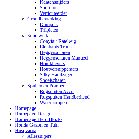
Kantensnijders
Sportline
Verticuteerder
Grondbewerking
Dumpers
Trilplaten
Snoeiwerk
Conyfair Ratelwig
Elephants Trunk
Heggenscharen
Heggenscharen Manueel
Houtklievers
Houtversnipperaars
Silky Handzagen
Snoeischaren
Spuiten en Pompen
Rugspuiten Accu
Rugspuiten Handbediend
Waterpompen
Homepage
Homepage Designs
Homepage Hero Blocks
Honda Gazon en Tuin
Husqvarna
Alleszuigers