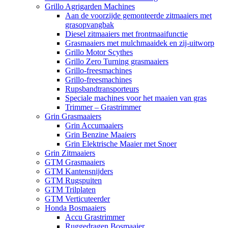
Grillo Agrigarden Machines
Aan de voorzijde gemonteerde zitmaaiers met
grasopvangbak
Diesel zitmaaiers met frontmaaifunctie
Grasmaaiers met mulchmaaidek en zij-uitworp
Grillo Motor Scythes
Grillo Zero Turning grasmaaiers
Grillo-freesmachines
Grillo-freesmachines
Rupsbandtransporteurs
Speciale machines voor het maaien van gras
Trimmer – Grastrimmer
Grin Grasmaaiers
Grin Accumaaiers
Grin Benzine Maaiers
Grin Elektrische Maaier met Snoer
Grin Zitmaaiers
GTM Grasmaaiers
GTM Kantensnijders
GTM Rugspuiten
GTM Trilplaten
GTM Verticuteerder
Honda Bosmaaiers
Accu Grastrimmer
Ruggedragen Bosmaaier