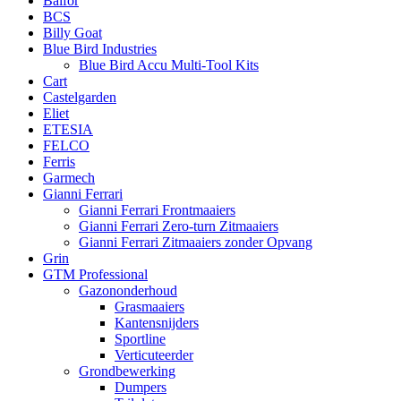
Balfor
BCS
Billy Goat
Blue Bird Industries
Blue Bird Accu Multi-Tool Kits
Cart
Castelgarden
Eliet
ETESIA
FELCO
Ferris
Garmech
Gianni Ferrari
Gianni Ferrari Frontmaaiers
Gianni Ferrari Zero-turn Zitmaaiers
Gianni Ferrari Zitmaaiers zonder Opvang
Grin
GTM Professional
Gazononderhoud
Grasmaaiers
Kantensnijders
Sportline
Verticuteerder
Grondbewerking
Dumpers