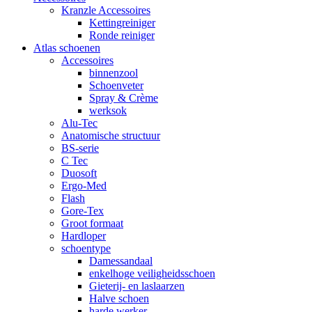
Kranzle Accessoires
Kettingreiniger
Ronde reiniger
Atlas schoenen
Accessoires
binnenzool
Schoenveter
Spray & Crème
werksok
Alu-Tec
Anatomische structuur
BS-serie
C Tec
Duosoft
Ergo-Med
Flash
Gore-Tex
Groot formaat
Hardloper
schoentype
Damessandaal
enkelhoge veiligheidsschoen
Gieterij- en laslaarzen
Halve schoen
harde werker