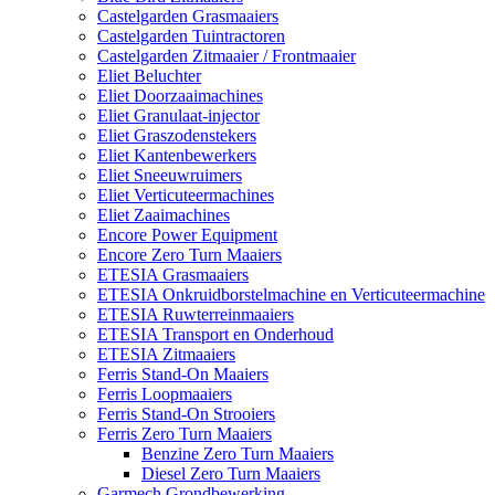
Castelgarden Grasmaaiers
Castelgarden Tuintractoren
Castelgarden Zitmaaier / Frontmaaier
Eliet Beluchter
Eliet Doorzaaimachines
Eliet Granulaat-injector
Eliet Graszodenstekers
Eliet Kantenbewerkers
Eliet Sneeuwruimers
Eliet Verticuteermachines
Eliet Zaaimachines
Encore Power Equipment
Encore Zero Turn Maaiers
ETESIA Grasmaaiers
ETESIA Onkruidborstelmachine en Verticuteermachine
ETESIA Ruwterreinmaaiers
ETESIA Transport en Onderhoud
ETESIA Zitmaaiers
Ferris Stand-On Maaiers
Ferris Loopmaaiers
Ferris Stand-On Strooiers
Ferris Zero Turn Maaiers
Benzine Zero Turn Maaiers
Diesel Zero Turn Maaiers
Garmech Grondbewerking