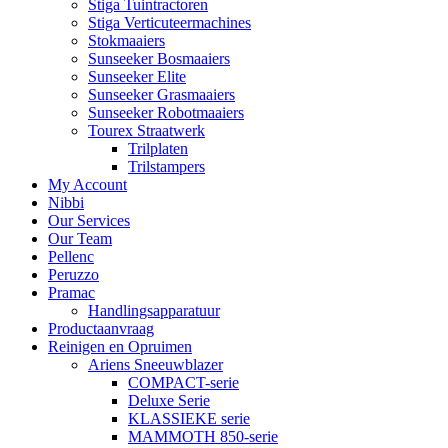
Stiga Tuintractoren
Stiga Verticuteermachines
Stokmaaiers
Sunseeker Bosmaaiers
Sunseeker Elite
Sunseeker Grasmaaiers
Sunseeker Robotmaaiers
Tourex Straatwerk
Trilplaten
Trilstampers
My Account
Nibbi
Our Services
Our Team
Pellenc
Peruzzo
Pramac
Handlingsapparatuur
Productaanvraag
Reinigen en Opruimen
Ariens Sneeuwblazer
COMPACT-serie
Deluxe Serie
KLASSIEKE serie
MAMMOTH 850-serie