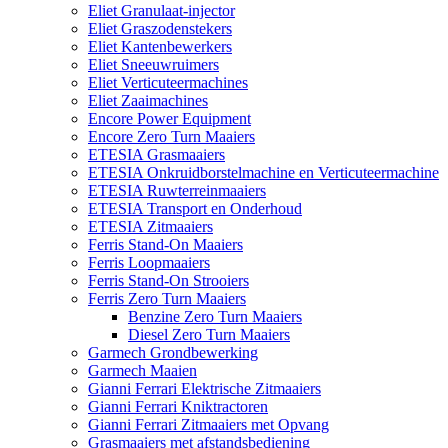
Eliet Granulaat-injector
Eliet Graszodenstekers
Eliet Kantenbewerkers
Eliet Sneeuwruimers
Eliet Verticuteermachines
Eliet Zaaimachines
Encore Power Equipment
Encore Zero Turn Maaiers
ETESIA Grasmaaiers
ETESIA Onkruidborstelmachine en Verticuteermachine
ETESIA Ruwterreinmaaiers
ETESIA Transport en Onderhoud
ETESIA Zitmaaiers
Ferris Stand-On Maaiers
Ferris Loopmaaiers
Ferris Stand-On Strooiers
Ferris Zero Turn Maaiers
Benzine Zero Turn Maaiers
Diesel Zero Turn Maaiers
Garmech Grondbewerking
Garmech Maaien
Gianni Ferrari Elektrische Zitmaaiers
Gianni Ferrari Kniktractoren
Gianni Ferrari Zitmaaiers met Opvang
Grasmaaiers met afstandsbediening