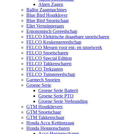
Alpen Zagen
Balfor Zaagmachines
Blue Bird Houtklover
Blue Bird Snoeischaar
Eliet Versnipperaars
Ergonomisch Gereedschap
FELCO Elektrische draagbare snoeischaren
FELCO Keukengereedschap
FELCO Messen voor ent- en snoeiwerk
FELCO Snoeischaren
FELCO Special Edition
FELCO Takkenscharen
FELCO Trekzagen
FELCO Tuingereedschap
Garmech Snoeien
Groene Serie
Groene Serie Batterij
Groene Serie PTO
Groene Serie Verbranding
GTM Houtklievers
GTM Snoeischaar
GTM Takkenschaar
Honda Accu Kettingzaag
Honda Heggenscharen
Accu Heggenscharen