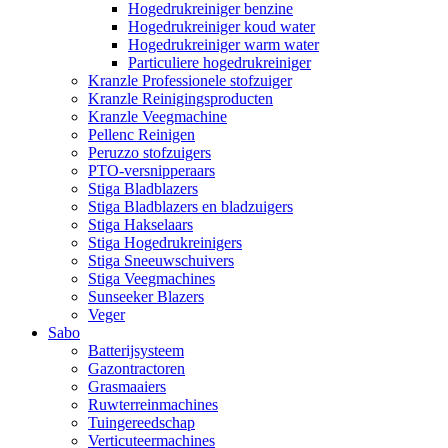
Hogedrukreiniger benzine
Hogedrukreiniger koud water
Hogedrukreiniger warm water
Particuliere hogedrukreiniger
Kranzle Professionele stofzuiger
Kranzle Reinigingsproducten
Kranzle Veegmachine
Pellenc Reinigen
Peruzzo stofzuigers
PTO-versnipperaars
Stiga Bladblazers
Stiga Bladblazers en bladzuigers
Stiga Hakselaars
Stiga Hogedrukreinigers
Stiga Sneeuwschuivers
Stiga Veegmachines
Sunseeker Blazers
Veger
Sabo
Batterijsysteem
Gazontractoren
Grasmaaiers
Ruwterreinmachines
Tuingereedschap
Verticuteermachines