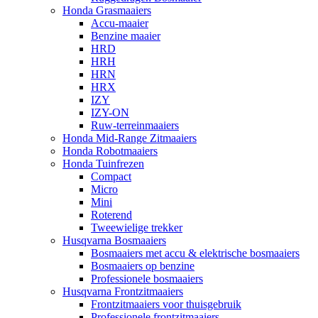
Honda Grasmaaiers
Accu-maaier
Benzine maaier
HRD
HRH
HRN
HRX
IZY
IZY-ON
Ruw-terreinmaaiers
Honda Mid-Range Zitmaaiers
Honda Robotmaaiers
Honda Tuinfrezen
Compact
Micro
Mini
Roterend
Tweewielige trekker
Husqvarna Bosmaaiers
Bosmaaiers met accu & elektrische bosmaaiers
Bosmaaiers op benzine
Professionele bosmaaiers
Husqvarna Frontzitmaaiers
Frontzitmaaiers voor thuisgebruik
Professionele frontzitmaaiers