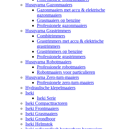
Husqvarna Gazonmaaiers
Gazonmaaiers met accu & elektrische
gazonmaaiers
Grasmaaiers op benzine
Professionele gazonmaaiers
Husqvarna Grastrimmers
Combitrimmers
Grastrimmers met accu & elektrische
grastrimmers
Grastrimmers op benzine
Professionele grastrimmers
Husqvarna Robotmaaiers
Professionele robotmaaiers
Robotmaaiers voor particulieren
Husqvarna Zero-turn-maaiers
Professionele zero-turn-maaiers
Hydraulische klepelmaaiers
Iseki
Iseki Serie
Iseki Compacttractoren
Iseki Frontmaaiers
Iseki Grasmaaiers
Iseki Grondboor
Iseki Helmstok