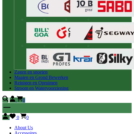
Zagen en snoeien
Maaien en Grond Bewerken
Reinigen en Opruimen
Stroom en Watervoorziening
0
0
0
About Us
Accessoires