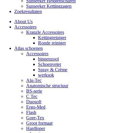
Sunseeker Heggenscharen
Sunseeker Kettingzagen
Zoekresultaten
About Us
Accessoires
Kranzle Accessoires
Kettingreiniger
Ronde reiniger
Atlas schoenen
Accessoires
binnenzool
Schoenveter
Spray & Crème
werksok
Alu-Tec
Anatomische structuur
BS-serie
C Tec
Duosoft
Ergo-Med
Flash
Gore-Tex
Groot formaat
Hardloper