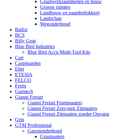
Graafwerkzaamheden en bouw
Groene ruimtes
Landbouw en paardenfokkerij
Landschap
Wegonderhoud
Balfor
BCS
Billy Goat
Blue Bird Industries
Blue Bird Accu Multi-Tool Kits
Cart
Castelgarden
Eliet
ETESIA
FELCO
Ferris
Garmech
Gianni Ferrari
Gianni Ferrari Frontmaaiers
Gianni Ferrari Zero-turn Zitmaaiers
Gianni Ferrari Zitmaaiers zonder Opvang
Grin
GTM Professional
Gazononderhoud
Grasmaaiers