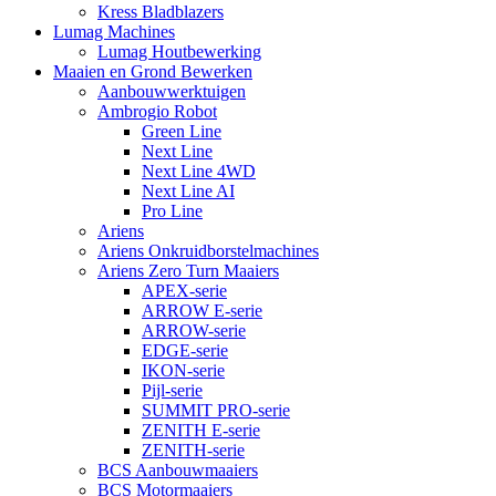
Kress Bladblazers
Lumag Machines
Lumag Houtbewerking
Maaien en Grond Bewerken
Aanbouwwerktuigen
Ambrogio Robot
Green Line
Next Line
Next Line 4WD
Next Line AI
Pro Line
Ariens
Ariens Onkruidborstelmachines
Ariens Zero Turn Maaiers
APEX-serie
ARROW E-serie
ARROW-serie
EDGE-serie
IKON-serie
Pijl-serie
SUMMIT PRO-serie
ZENITH E-serie
ZENITH-serie
BCS Aanbouwmaaiers
BCS Motormaaiers