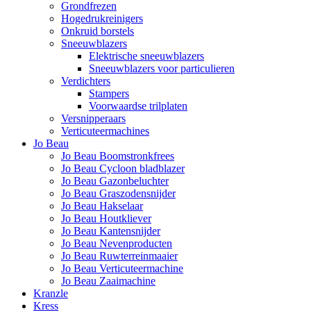
Grondfrezen
Hogedrukreinigers
Onkruid borstels
Sneeuwblazers
Elektrische sneeuwblazers
Sneeuwblazers voor particulieren
Verdichters
Stampers
Voorwaardse trilplaten
Versnipperaars
Verticuteermachines
Jo Beau
Jo Beau Boomstronkfrees
Jo Beau Cycloon bladblazer
Jo Beau Gazonbeluchter
Jo Beau Graszodensnijder
Jo Beau Hakselaar
Jo Beau Houtkliever
Jo Beau Kantensnijder
Jo Beau Nevenproducten
Jo Beau Ruwterreinmaaier
Jo Beau Verticuteermachine
Jo Beau Zaaimachine
Kranzle
Kress