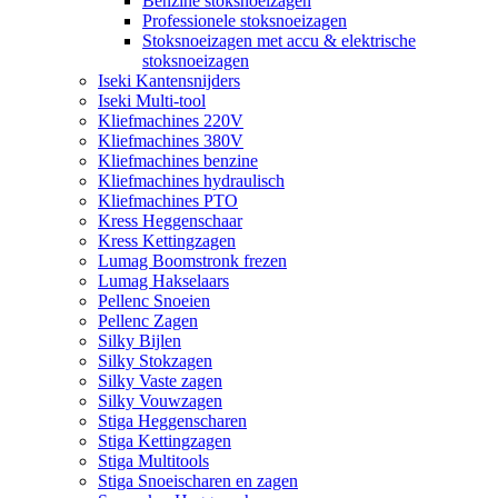
Benzine stoksnoeizagen
Professionele stoksnoeizagen
Stoksnoeizagen met accu & elektrische
stoksnoeizagen
Iseki Kantensnijders
Iseki Multi-tool
Kliefmachines 220V
Kliefmachines 380V
Kliefmachines benzine
Kliefmachines hydraulisch
Kliefmachines PTO
Kress Heggenschaar
Kress Kettingzagen
Lumag Boomstronk frezen
Lumag Hakselaars
Pellenc Snoeien
Pellenc Zagen
Silky Bijlen
Silky Stokzagen
Silky Vaste zagen
Silky Vouwzagen
Stiga Heggenscharen
Stiga Kettingzagen
Stiga Multitools
Stiga Snoeischaren en zagen