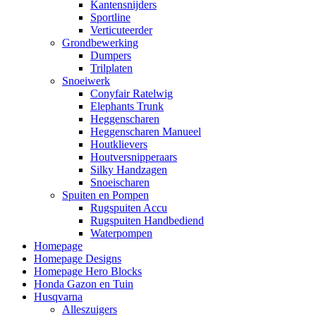
Kantensnijders
Sportline
Verticuteerder
Grondbewerking
Dumpers
Trilplaten
Snoeiwerk
Conyfair Ratelwig
Elephants Trunk
Heggenscharen
Heggenscharen Manueel
Houtklievers
Houtversnipperaars
Silky Handzagen
Snoeischaren
Spuiten en Pompen
Rugspuiten Accu
Rugspuiten Handbediend
Waterpompen
Homepage
Homepage Designs
Homepage Hero Blocks
Honda Gazon en Tuin
Husqvarna
Alleszuigers