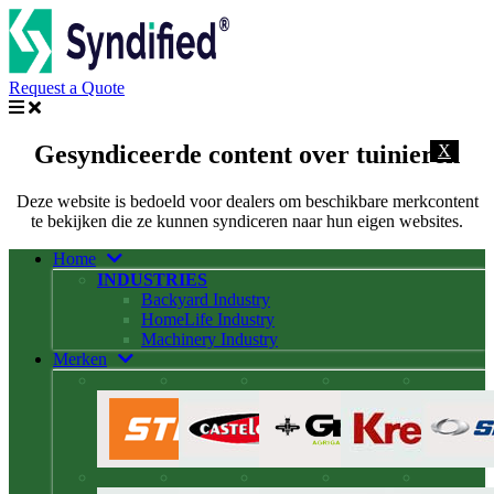
Request a Quote
Gesyndiceerde content over tuinieren
X
Deze website is bedoeld voor dealers om beschikbare merkcontent
te bekijken die ze kunnen syndiceren naar hun eigen websites.
Home
INDUSTRIES
Backyard Industry
HomeLife Industry
Machinery Industry
Merken