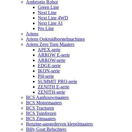
Ambrogio Robot
Green Line
Next Line
Next Line 4WD
Next Line AI
Pro Line
Ariens
Ariens Onkruidborstelmachines
Ariens Zero Turn Maaiers
APEX-serie
ARROW E-serie
ARROW-serie
EDGE-serie
IKON-serie
Pijl-serie
SUMMIT PRO-serie
ZENITH E-serie
ZENITH-serie
BCS Aanbouwmaaiers
BCS Motormaaiers
BCS Tractoren
BCS Tuinfrezen
BCS Zitmaaiers
Benzine-aangedreven klepelmaaiers
Billy Goat Beluchters