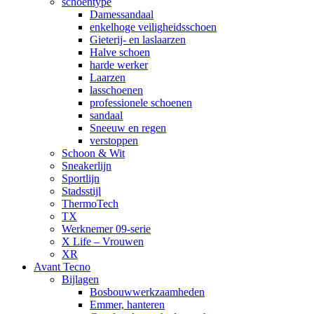
schoentype
Damessandaal
enkelhoge veiligheidsschoen
Gieterij- en laslaarzen
Halve schoen
harde werker
Laarzen
lasschoenen
professionele schoenen
sandaal
Sneeuw en regen
verstoppen
Schoon & Wit
Sneakerlijn
Sportlijn
Stadsstijl
ThermoTech
TX
Werknemer 09-serie
X Life – Vrouwen
XR
Avant Tecno
Bijlagen
Bosbouwwerkzaamheden
Emmer, hanteren