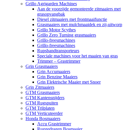
Grillo Agrigarden Machines
Aan de voorzijde gemonteerde zitmaaiers met
grasopvangbak
Diesel zitmaaiers met frontmaaifunctie
Grasmaaiers met mulchmaaidek en zij-uitworp
Grillo Motor Scythes
Grillo Zero Turning grasmaaiers
Grillo-freesmachines
Grillo-freesmachines
Rupsbandtransporteurs
Speciale machines voor het maaien van gras
Trimmer – Grastrimmer
Grin Grasmaaiers
Grin Accumaaiers
Grin Benzine Maaiers
Grin Elektrische Maaier met Snoer
Grin Zitmaaiers
GTM Grasmaaiers
GTM Kantensnijders
GTM Rugspuiten
GTM Trilplaten
GTM Verticuteerder
Honda Bosmaaiers
Accu Grastrimmer
Ruggedragen Bosmaaier