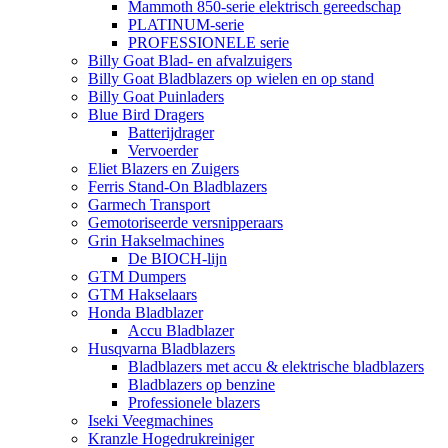
Mammoth 850-serie elektrisch gereedschap
PLATINUM-serie
PROFESSIONELE serie
Billy Goat Blad- en afvalzuigers
Billy Goat Bladblazers op wielen en op stand
Billy Goat Puinladers
Blue Bird Dragers
Batterijdrager
Vervoerder
Eliet Blazers en Zuigers
Ferris Stand-On Bladblazers
Garmech Transport
Gemotoriseerde versnipperaars
Grin Hakselmachines
De BIOCH-lijn
GTM Dumpers
GTM Hakselaars
Honda Bladblazer
Accu Bladblazer
Husqvarna Bladblazers
Bladblazers met accu & elektrische bladblazers
Bladblazers op benzine
Professionele blazers
Iseki Veegmachines
Kranzle Hogedrukreiniger