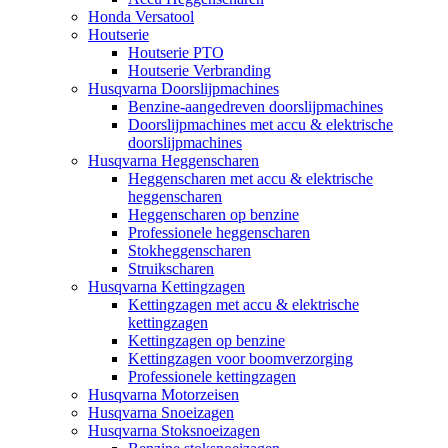
Honda Versatool
Houtserie
Houtserie PTO
Houtserie Verbranding
Husqvarna Doorslijpmachines
Benzine-aangedreven doorslijpmachines
Doorslijpmachines met accu & elektrische
doorslijpmachines
Husqvarna Heggenscharen
Heggenscharen met accu & elektrische
heggenscharen
Heggenscharen op benzine
Professionele heggenscharen
Stokheggenscharen
Struikscharen
Husqvarna Kettingzagen
Kettingzagen met accu & elektrische
kettingzagen
Kettingzagen op benzine
Kettingzagen voor boomverzorging
Professionele kettingzagen
Husqvarna Motorzeisen
Husqvarna Snoeizagen
Husqvarna Stoksnoeizagen