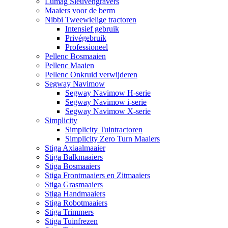
Lumag Sleuvengravers
Maaiers voor de berm
Nibbi Tweewielige tractoren
Intensief gebruik
Privégebruik
Professioneel
Pellenc Bosmaaien
Pellenc Maaien
Pellenc Onkruid verwijderen
Segway Navimow
Segway Navimow H-serie
Segway Navimow i-serie
Segway Navimow X-serie
Simplicity
Simplicity Tuintractoren
Simplicity Zero Turn Maaiers
Stiga Axiaalmaaier
Stiga Balkmaaiers
Stiga Bosmaaiers
Stiga Frontmaaiers en Zitmaaiers
Stiga Grasmaaiers
Stiga Handmaaiers
Stiga Robotmaaiers
Stiga Trimmers
Stiga Tuinfrezen