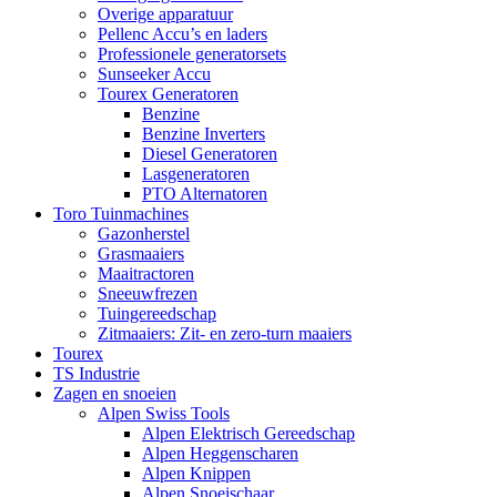
Overige apparatuur
Pellenc Accu’s en laders
Professionele generatorsets
Sunseeker Accu
Tourex Generatoren
Benzine
Benzine Inverters
Diesel Generatoren
Lasgeneratoren
PTO Alternatoren
Toro Tuinmachines
Gazonherstel
Grasmaaiers
Maaitractoren
Sneeuwfrezen
Tuingereedschap
Zitmaaiers: Zit- en zero-turn maaiers
Tourex
TS Industrie
Zagen en snoeien
Alpen Swiss Tools
Alpen Elektrisch Gereedschap
Alpen Heggenscharen
Alpen Knippen
Alpen Snoeischaar