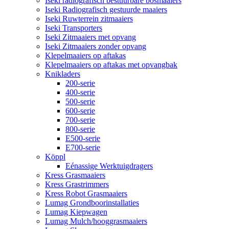
Iseki radiografisch bestuurbare bosmaaiers
Iseki Radiografisch gestuurde maaiers
Iseki Ruwterrein zitmaaiers
Iseki Transporters
Iseki Zitmaaiers met opvang
Iseki Zitmaaiers zonder opvang
Klepelmaaiers op aftakas
Klepelmaaiers op aftakas met opvangbak
Knikladers
200-serie
400-serie
500-serie
600-serie
700-serie
800-serie
E500-serie
E700-serie
Köppl
Eénassige Werktuigdragers
Kress Grasmaaiers
Kress Grastrimmers
Kress Robot Grasmaaiers
Lumag Grondboorinstallaties
Lumag Kiepwagen
Lumag Mulch/hooggrasmaaiers