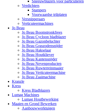
Sneeuwblazers voor particulieren
Verdichters
Stampers
Voorwaardse trilplaten
Versnipperaars
Verticuteermachines
Jo Beau
Jo Beau Boomstronkfrees
Jo Beau Cycloon bladblazer
Jo Beau Gazonbeluchter
Jo Beau Graszodensnijder
Jo Beau Hakselaar
Jo Beau Houtkliever
Jo Beau Kantensnijder
Jo Beau Nevenproducten
Jo Beau Ruwterreinmaaier
Jo Beau Verticuteermachine
Jo Beau Zaaimachine
Kranzle
Kress
Kress Bladblazers
Lumag Machines
Lumag Houtbewerking
Maaien en Grond Bewerken
Aanbouwwerktuigen