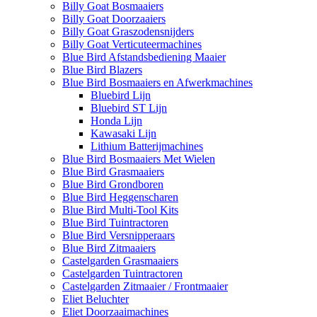
Billy Goat Bosmaaiers
Billy Goat Doorzaaiers
Billy Goat Graszodensnijders
Billy Goat Verticuteermachines
Blue Bird Afstandsbediening Maaier
Blue Bird Blazers
Blue Bird Bosmaaiers en Afwerkmachines
Bluebird Lijn
Bluebird ST Lijn
Honda Lijn
Kawasaki Lijn
Lithium Batterijmachines
Blue Bird Bosmaaiers Met Wielen
Blue Bird Grasmaaiers
Blue Bird Grondboren
Blue Bird Heggenscharen
Blue Bird Multi-Tool Kits
Blue Bird Tuintractoren
Blue Bird Versnipperaars
Blue Bird Zitmaaiers
Castelgarden Grasmaaiers
Castelgarden Tuintractoren
Castelgarden Zitmaaier / Frontmaaier
Eliet Beluchter
Eliet Doorzaaimachines