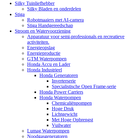
Silky Tuinliefhebber
Silky Bladen en onderdelen
Stiga
Robotmaaiers met AI-camera
Stiga Handgereedschap
Stroom en Watervoorziening
Apparatuur voor semi-professionals en recreatieve
activiteiten.
Energieopslag
Energieproductie
GTM Waterpompen
Honda Accu en Lader
Honda Industrieel
Honda Generatoren
Inverterserie
Specialistische Open Frame-serie
Honda Power Carriers
Honda Waterpompen
Chemicaliënpompen
Hoge Druk
Lichtgewicht
Met Hoge Opbrengst
Vuilwater
Lumag Waterpompen
Noodgasgeneratoren