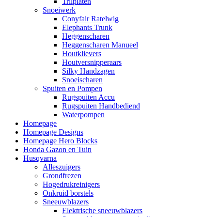
Trilplaten
Snoeiwerk
Conyfair Ratelwig
Elephants Trunk
Heggenscharen
Heggenscharen Manueel
Houtklievers
Houtversnipperaars
Silky Handzagen
Snoeischaren
Spuiten en Pompen
Rugspuiten Accu
Rugspuiten Handbediend
Waterpompen
Homepage
Homepage Designs
Homepage Hero Blocks
Honda Gazon en Tuin
Husqvarna
Alleszuigers
Grondfrezen
Hogedrukreinigers
Onkruid borstels
Sneeuwblazers
Elektrische sneeuwblazers