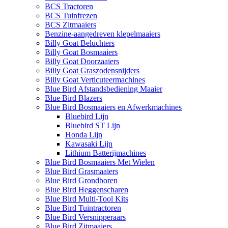
BCS Tractoren
BCS Tuinfrezen
BCS Zitmaaiers
Benzine-aangedreven klepelmaaiers
Billy Goat Beluchters
Billy Goat Bosmaaiers
Billy Goat Doorzaaiers
Billy Goat Graszodensnijders
Billy Goat Verticuteermachines
Blue Bird Afstandsbediening Maaier
Blue Bird Blazers
Blue Bird Bosmaaiers en Afwerkmachines
Bluebird Lijn
Bluebird ST Lijn
Honda Lijn
Kawasaki Lijn
Lithium Batterijmachines
Blue Bird Bosmaaiers Met Wielen
Blue Bird Grasmaaiers
Blue Bird Grondboren
Blue Bird Heggenscharen
Blue Bird Multi-Tool Kits
Blue Bird Tuintractoren
Blue Bird Versnipperaars
Blue Bird Zitmaaiers