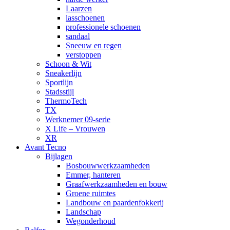
Laarzen
lasschoenen
professionele schoenen
sandaal
Sneeuw en regen
verstoppen
Schoon & Wit
Sneakerlijn
Sportlijn
Stadsstijl
ThermoTech
TX
Werknemer 09-serie
X Life – Vrouwen
XR
Avant Tecno
Bijlagen
Bosbouwwerkzaamheden
Emmer, hanteren
Graafwerkzaamheden en bouw
Groene ruimtes
Landbouw en paardenfokkerij
Landschap
Wegonderhoud