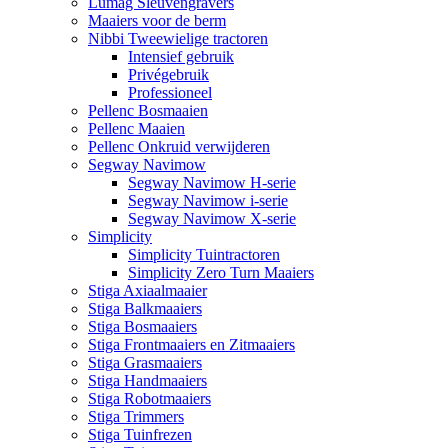
Lumag Sleuvengravers
Maaiers voor de berm
Nibbi Tweewielige tractoren
Intensief gebruik
Privégebruik
Professioneel
Pellenc Bosmaaien
Pellenc Maaien
Pellenc Onkruid verwijderen
Segway Navimow
Segway Navimow H-serie
Segway Navimow i-serie
Segway Navimow X-serie
Simplicity
Simplicity Tuintractoren
Simplicity Zero Turn Maaiers
Stiga Axiaalmaaier
Stiga Balkmaaiers
Stiga Bosmaaiers
Stiga Frontmaaiers en Zitmaaiers
Stiga Grasmaaiers
Stiga Handmaaiers
Stiga Robotmaaiers
Stiga Trimmers
Stiga Tuinfrezen