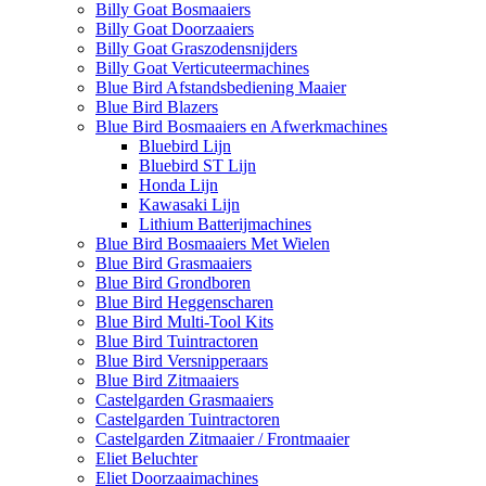
Billy Goat Bosmaaiers
Billy Goat Doorzaaiers
Billy Goat Graszodensnijders
Billy Goat Verticuteermachines
Blue Bird Afstandsbediening Maaier
Blue Bird Blazers
Blue Bird Bosmaaiers en Afwerkmachines
Bluebird Lijn
Bluebird ST Lijn
Honda Lijn
Kawasaki Lijn
Lithium Batterijmachines
Blue Bird Bosmaaiers Met Wielen
Blue Bird Grasmaaiers
Blue Bird Grondboren
Blue Bird Heggenscharen
Blue Bird Multi-Tool Kits
Blue Bird Tuintractoren
Blue Bird Versnipperaars
Blue Bird Zitmaaiers
Castelgarden Grasmaaiers
Castelgarden Tuintractoren
Castelgarden Zitmaaier / Frontmaaier
Eliet Beluchter
Eliet Doorzaaimachines