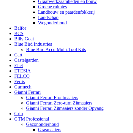
Graafwerkzaamheden en bouw
Groene ruimtes
Landbouw en paardenfokkerij
Landschap
Wegonderhoud
Balfor
BCS
Billy Goat
Blue Bird Industries
Blue Bird Accu Multi-Tool Kits
Cart
Castelgarden
Eliet
ETESIA
FELCO
Ferris
Garmech
Gianni Ferrari
Gianni Ferrari Frontmaaiers
Gianni Ferrari Zero-turn Zitmaaiers
Gianni Ferrari Zitmaaiers zonder Opvang
Grin
GTM Professional
Gazononderhoud
Grasmaaiers