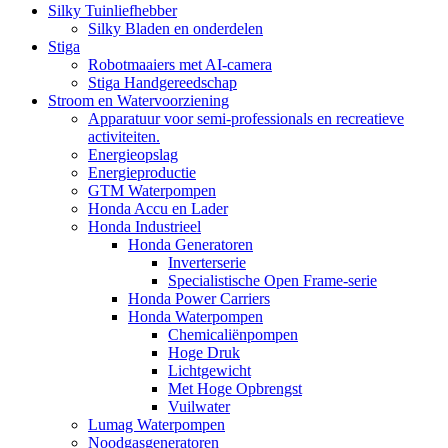
Silky Tuinliefhebber
Silky Bladen en onderdelen
Stiga
Robotmaaiers met AI-camera
Stiga Handgereedschap
Stroom en Watervoorziening
Apparatuur voor semi-professionals en recreatieve
activiteiten.
Energieopslag
Energieproductie
GTM Waterpompen
Honda Accu en Lader
Honda Industrieel
Honda Generatoren
Inverterserie
Specialistische Open Frame-serie
Honda Power Carriers
Honda Waterpompen
Chemicaliënpompen
Hoge Druk
Lichtgewicht
Met Hoge Opbrengst
Vuilwater
Lumag Waterpompen
Noodgasgeneratoren