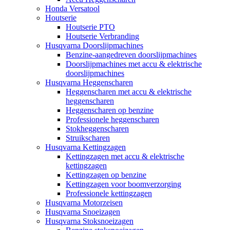
Honda Versatool
Houtserie
Houtserie PTO
Houtserie Verbranding
Husqvarna Doorslijpmachines
Benzine-aangedreven doorslijpmachines
Doorslijpmachines met accu & elektrische
doorslijpmachines
Husqvarna Heggenscharen
Heggenscharen met accu & elektrische
heggenscharen
Heggenscharen op benzine
Professionele heggenscharen
Stokheggenscharen
Struikscharen
Husqvarna Kettingzagen
Kettingzagen met accu & elektrische
kettingzagen
Kettingzagen op benzine
Kettingzagen voor boomverzorging
Professionele kettingzagen
Husqvarna Motorzeisen
Husqvarna Snoeizagen
Husqvarna Stoksnoeizagen