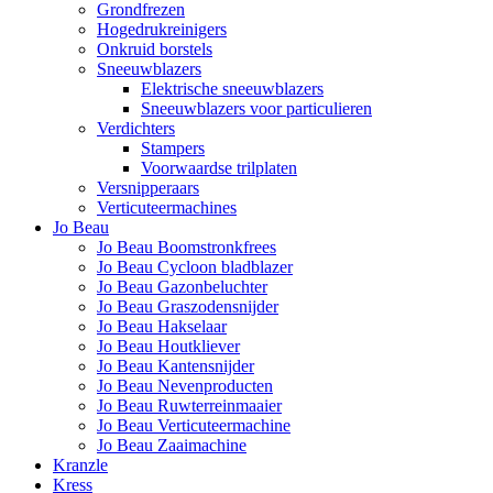
Grondfrezen
Hogedrukreinigers
Onkruid borstels
Sneeuwblazers
Elektrische sneeuwblazers
Sneeuwblazers voor particulieren
Verdichters
Stampers
Voorwaardse trilplaten
Versnipperaars
Verticuteermachines
Jo Beau
Jo Beau Boomstronkfrees
Jo Beau Cycloon bladblazer
Jo Beau Gazonbeluchter
Jo Beau Graszodensnijder
Jo Beau Hakselaar
Jo Beau Houtkliever
Jo Beau Kantensnijder
Jo Beau Nevenproducten
Jo Beau Ruwterreinmaaier
Jo Beau Verticuteermachine
Jo Beau Zaaimachine
Kranzle
Kress