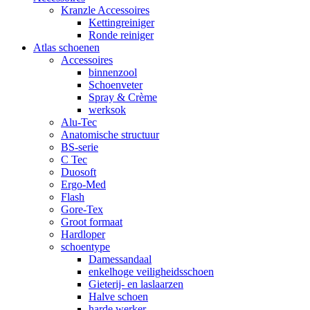
Kranzle Accessoires
Kettingreiniger
Ronde reiniger
Atlas schoenen
Accessoires
binnenzool
Schoenveter
Spray & Crème
werksok
Alu-Tec
Anatomische structuur
BS-serie
C Tec
Duosoft
Ergo-Med
Flash
Gore-Tex
Groot formaat
Hardloper
schoentype
Damessandaal
enkelhoge veiligheidsschoen
Gieterij- en laslaarzen
Halve schoen
harde werker