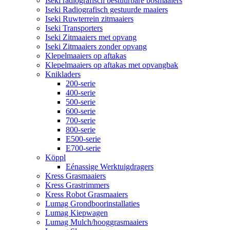
Iseki radiografisch bestuurbare bosmaaiers
Iseki Radiografisch gestuurde maaiers
Iseki Ruwterrein zitmaaiers
Iseki Transporters
Iseki Zitmaaiers met opvang
Iseki Zitmaaiers zonder opvang
Klepelmaaiers op aftakas
Klepelmaaiers op aftakas met opvangbak
Knikladers
200-serie
400-serie
500-serie
600-serie
700-serie
800-serie
E500-serie
E700-serie
Köppl
Eénassige Werktuigdragers
Kress Grasmaaiers
Kress Grastrimmers
Kress Robot Grasmaaiers
Lumag Grondboorinstallaties
Lumag Kiepwagen
Lumag Mulch/hooggrasmaaiers