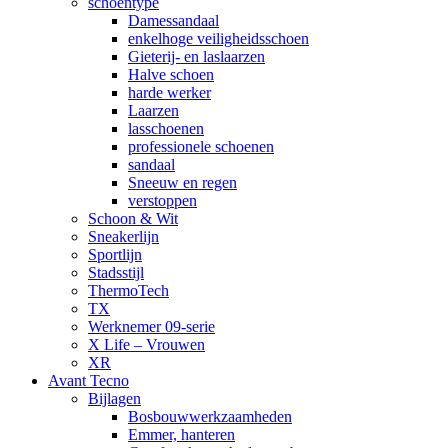
schoentype
Damessandaal
enkelhoge veiligheidsschoen
Gieterij- en laslaarzen
Halve schoen
harde werker
Laarzen
lasschoenen
professionele schoenen
sandaal
Sneeuw en regen
verstoppen
Schoon & Wit
Sneakerlijn
Sportlijn
Stadsstijl
ThermoTech
TX
Werknemer 09-serie
X Life – Vrouwen
XR
Avant Tecno
Bijlagen
Bosbouwwerkzaamheden
Emmer, hanteren