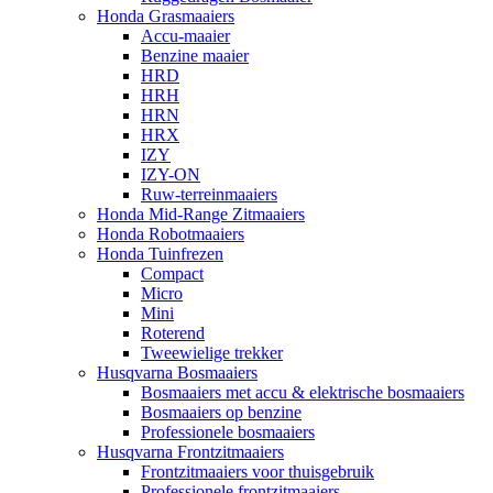
Honda Grasmaaiers
Accu-maaier
Benzine maaier
HRD
HRH
HRN
HRX
IZY
IZY-ON
Ruw-terreinmaaiers
Honda Mid-Range Zitmaaiers
Honda Robotmaaiers
Honda Tuinfrezen
Compact
Micro
Mini
Roterend
Tweewielige trekker
Husqvarna Bosmaaiers
Bosmaaiers met accu & elektrische bosmaaiers
Bosmaaiers op benzine
Professionele bosmaaiers
Husqvarna Frontzitmaaiers
Frontzitmaaiers voor thuisgebruik
Professionele frontzitmaaiers