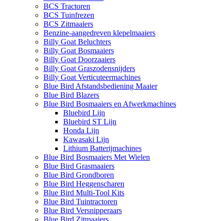
BCS Tractoren
BCS Tuinfrezen
BCS Zitmaaiers
Benzine-aangedreven klepelmaaiers
Billy Goat Beluchters
Billy Goat Bosmaaiers
Billy Goat Doorzaaiers
Billy Goat Graszodensnijders
Billy Goat Verticuteermachines
Blue Bird Afstandsbediening Maaier
Blue Bird Blazers
Blue Bird Bosmaaiers en Afwerkmachines
Bluebird Lijn
Bluebird ST Lijn
Honda Lijn
Kawasaki Lijn
Lithium Batterijmachines
Blue Bird Bosmaaiers Met Wielen
Blue Bird Grasmaaiers
Blue Bird Grondboren
Blue Bird Heggenscharen
Blue Bird Multi-Tool Kits
Blue Bird Tuintractoren
Blue Bird Versnipperaars
Blue Bird Zitmaaiers