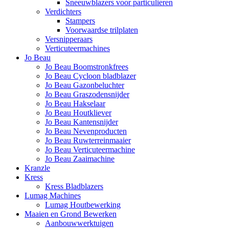
Sneeuwblazers voor particulieren
Verdichters
Stampers
Voorwaardse trilplaten
Versnipperaars
Verticuteermachines
Jo Beau
Jo Beau Boomstronkfrees
Jo Beau Cycloon bladblazer
Jo Beau Gazonbeluchter
Jo Beau Graszodensnijder
Jo Beau Hakselaar
Jo Beau Houtkliever
Jo Beau Kantensnijder
Jo Beau Nevenproducten
Jo Beau Ruwterreinmaaier
Jo Beau Verticuteermachine
Jo Beau Zaaimachine
Kranzle
Kress
Kress Bladblazers
Lumag Machines
Lumag Houtbewerking
Maaien en Grond Bewerken
Aanbouwwerktuigen