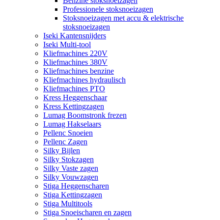
Benzine stoksnoeizagen
Professionele stoksnoeizagen
Stoksnoeizagen met accu & elektrische
stoksnoeizagen
Iseki Kantensnijders
Iseki Multi-tool
Kliefmachines 220V
Kliefmachines 380V
Kliefmachines benzine
Kliefmachines hydraulisch
Kliefmachines PTO
Kress Heggenschaar
Kress Kettingzagen
Lumag Boomstronk frezen
Lumag Hakselaars
Pellenc Snoeien
Pellenc Zagen
Silky Bijlen
Silky Stokzagen
Silky Vaste zagen
Silky Vouwzagen
Stiga Heggenscharen
Stiga Kettingzagen
Stiga Multitools
Stiga Snoeischaren en zagen