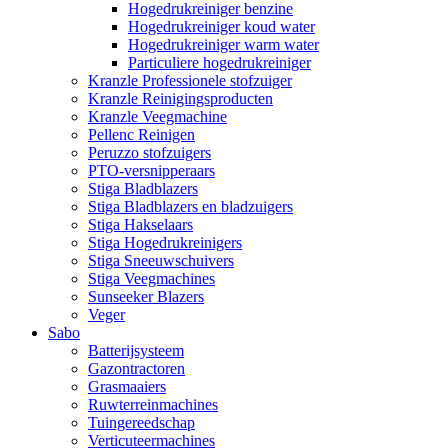
Hogedrukreiniger benzine
Hogedrukreiniger koud water
Hogedrukreiniger warm water
Particuliere hogedrukreiniger
Kranzle Professionele stofzuiger
Kranzle Reinigingsproducten
Kranzle Veegmachine
Pellenc Reinigen
Peruzzo stofzuigers
PTO-versnipperaars
Stiga Bladblazers
Stiga Bladblazers en bladzuigers
Stiga Hakselaars
Stiga Hogedrukreinigers
Stiga Sneeuwschuivers
Stiga Veegmachines
Sunseeker Blazers
Veger
Sabo
Batterijsysteem
Gazontractoren
Grasmaaiers
Ruwterreinmachines
Tuingereedschap
Verticuteermachines