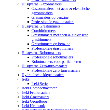
Husqvarna Gazonmaaiers
Gazonmaaiers met accu & elektrische
gazonmaaiers
Grasmaaiers op benzine
Professionele gazonmaaiers
Husqvarna Grastrimmers
Combitrimmers
Grastrimmers met accu & elektrische
grastrimmers
Grastrimmers op benzine
Professionele grastrimmers
Husqvarna Robotmaaiers
Professionele robotmaaiers
Robotmaaiers voor particulieren
Husqvarna Zero-turn-maaiers
Professionele zero-turn-maaiers
Hydraulische klepelmaaiers
Iseki
Iseki Serie
Iseki Compacttractoren
Iseki Frontmaaiers
Iseki Grasmaaiers
Iseki Grondboor
Iseki Helmstok