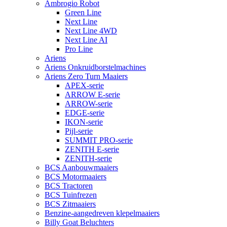
Ambrogio Robot
Green Line
Next Line
Next Line 4WD
Next Line AI
Pro Line
Ariens
Ariens Onkruidborstelmachines
Ariens Zero Turn Maaiers
APEX-serie
ARROW E-serie
ARROW-serie
EDGE-serie
IKON-serie
Pijl-serie
SUMMIT PRO-serie
ZENITH E-serie
ZENITH-serie
BCS Aanbouwmaaiers
BCS Motormaaiers
BCS Tractoren
BCS Tuinfrezen
BCS Zitmaaiers
Benzine-aangedreven klepelmaaiers
Billy Goat Beluchters