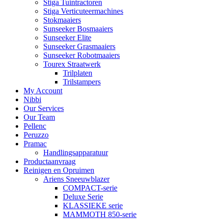
Stiga Tuintractoren
Stiga Verticuteermachines
Stokmaaiers
Sunseeker Bosmaaiers
Sunseeker Elite
Sunseeker Grasmaaiers
Sunseeker Robotmaaiers
Tourex Straatwerk
Trilplaten
Trilstampers
My Account
Nibbi
Our Services
Our Team
Pellenc
Peruzzo
Pramac
Handlingsapparatuur
Productaanvraag
Reinigen en Opruimen
Ariens Sneeuwblazer
COMPACT-serie
Deluxe Serie
KLASSIEKE serie
MAMMOTH 850-serie