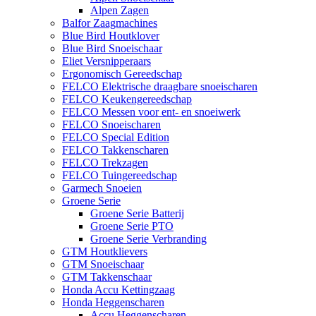
Alpen Zagen
Balfor Zaagmachines
Blue Bird Houtklover
Blue Bird Snoeischaar
Eliet Versnipperaars
Ergonomisch Gereedschap
FELCO Elektrische draagbare snoeischaren
FELCO Keukengereedschap
FELCO Messen voor ent- en snoeiwerk
FELCO Snoeischaren
FELCO Special Edition
FELCO Takkenscharen
FELCO Trekzagen
FELCO Tuingereedschap
Garmech Snoeien
Groene Serie
Groene Serie Batterij
Groene Serie PTO
Groene Serie Verbranding
GTM Houtklievers
GTM Snoeischaar
GTM Takkenschaar
Honda Accu Kettingzaag
Honda Heggenscharen
Accu Heggenscharen