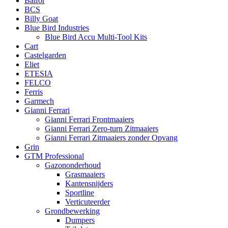
Balfor
BCS
Billy Goat
Blue Bird Industries
Blue Bird Accu Multi-Tool Kits
Cart
Castelgarden
Eliet
ETESIA
FELCO
Ferris
Garmech
Gianni Ferrari
Gianni Ferrari Frontmaaiers
Gianni Ferrari Zero-turn Zitmaaiers
Gianni Ferrari Zitmaaiers zonder Opvang
Grin
GTM Professional
Gazononderhoud
Grasmaaiers
Kantensnijders
Sportline
Verticuteerder
Grondbewerking
Dumpers