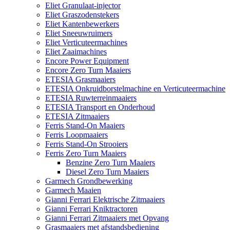
Eliet Granulaat-injector
Eliet Graszodenstekers
Eliet Kantenbewerkers
Eliet Sneeuwruimers
Eliet Verticuteermachines
Eliet Zaaimachines
Encore Power Equipment
Encore Zero Turn Maaiers
ETESIA Grasmaaiers
ETESIA Onkruidborstelmachine en Verticuteermachine
ETESIA Ruwterreinmaaiers
ETESIA Transport en Onderhoud
ETESIA Zitmaaiers
Ferris Stand-On Maaiers
Ferris Loopmaaiers
Ferris Stand-On Strooiers
Ferris Zero Turn Maaiers
Benzine Zero Turn Maaiers
Diesel Zero Turn Maaiers
Garmech Grondbewerking
Garmech Maaien
Gianni Ferrari Elektrische Zitmaaiers
Gianni Ferrari Kniktractoren
Gianni Ferrari Zitmaaiers met Opvang
Grasmaaiers met afstandsbediening