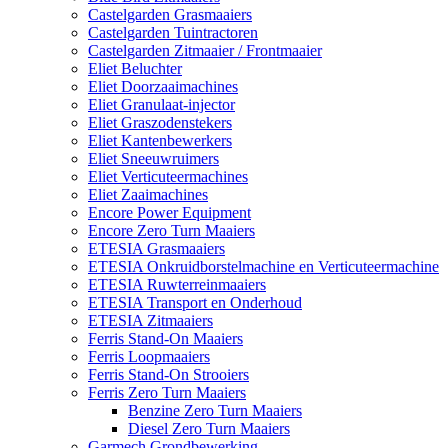
Castelgarden Grasmaaiers
Castelgarden Tuintractoren
Castelgarden Zitmaaier / Frontmaaier
Eliet Beluchter
Eliet Doorzaaimachines
Eliet Granulaat-injector
Eliet Graszodenstekers
Eliet Kantenbewerkers
Eliet Sneeuwruimers
Eliet Verticuteermachines
Eliet Zaaimachines
Encore Power Equipment
Encore Zero Turn Maaiers
ETESIA Grasmaaiers
ETESIA Onkruidborstelmachine en Verticuteermachine
ETESIA Ruwterreinmaaiers
ETESIA Transport en Onderhoud
ETESIA Zitmaaiers
Ferris Stand-On Maaiers
Ferris Loopmaaiers
Ferris Stand-On Strooiers
Ferris Zero Turn Maaiers
Benzine Zero Turn Maaiers
Diesel Zero Turn Maaiers
Garmech Grondbewerking