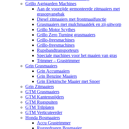
Grillo Agrigarden Machines
Aan de voorzijde gemonteerde zitmaaiers met
grasopvangbak
Diesel zitmaaiers met frontmaaifunctie
Grasmaaiers met mulchmaaidek en zij-uitworp
Grillo Motor Scythes
Grillo Zero Turning grasmaaiers
Grillo-freesmachines
Grillo-freesmachines
Rupsbandtransporteurs
Speciale machines voor het maaien van gras
Trimmer – Grastrimmer
Grin Grasmaaiers
Grin Accumaaiers
Grin Benzine Maaiers
Grin Elektrische Maaier met Snoer
Grin Zitmaaiers
GTM Grasmaaiers
GTM Kantensnijders
GTM Rugspuiten
GTM Trilplaten
GTM Verticuteerder
Honda Bosmaaiers
Accu Grastrimmer
Ruggedragen Bosmaaier