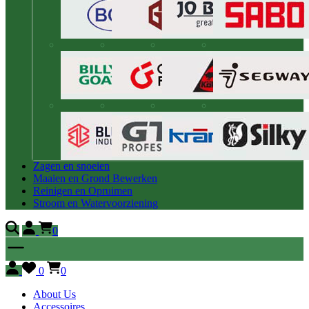
Zagen en snoeien
Maaien en Grond Bewerken
Reinigen en Opruimen
Stroom en Watervoorziening
0
0
0
About Us
Accessoires