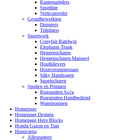
Kantensnijders
Sportline
Verticuteerder
Grondbewerking
Dumpers
Trilplaten
Snoeiwerk
Conyfair Ratelwig
Elephants Trunk
Heggenscharen
Heggenscharen Manueel
Houtklievers
Houtversnipperaars
Silky Handzagen
Snoeischaren
Spuiten en Pompen
Rugspuiten Accu
Rugspuiten Handbediend
Waterpompen
Homepage
Homepage Designs
Homepage Hero Blocks
Honda Gazon en Tuin
Husqvarna
Alleszuigers