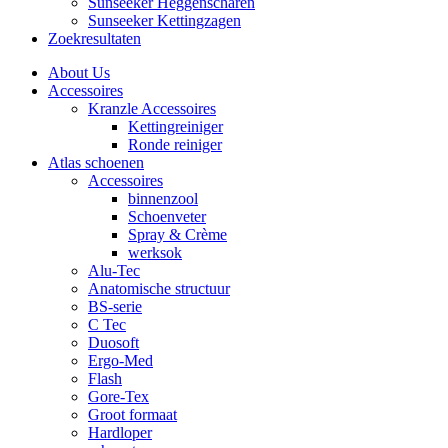
Sunseeker Heggenscharen
Sunseeker Kettingzagen
Zoekresultaten
About Us
Accessoires
Kranzle Accessoires
Kettingreiniger
Ronde reiniger
Atlas schoenen
Accessoires
binnenzool
Schoenveter
Spray & Crème
werksok
Alu-Tec
Anatomische structuur
BS-serie
C Tec
Duosoft
Ergo-Med
Flash
Gore-Tex
Groot formaat
Hardloper