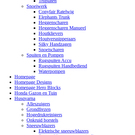
Trilplaten
Snoeiwerk
Conyfair Ratelwig
Elephants Trunk
Heggenscharen
Heggenscharen Manueel
Houtklievers
Houtversnipperaars
Silky Handzagen
Snoeischaren
Spuiten en Pompen
Rugspuiten Accu
Rugspuiten Handbediend
Waterpompen
Homepage
Homepage Designs
Homepage Hero Blocks
Honda Gazon en Tuin
Husqvarna
Alleszuigers
Grondfrezen
Hogedrukreinigers
Onkruid borstels
Sneeuwblazers
Elektrische sneeuwblazers