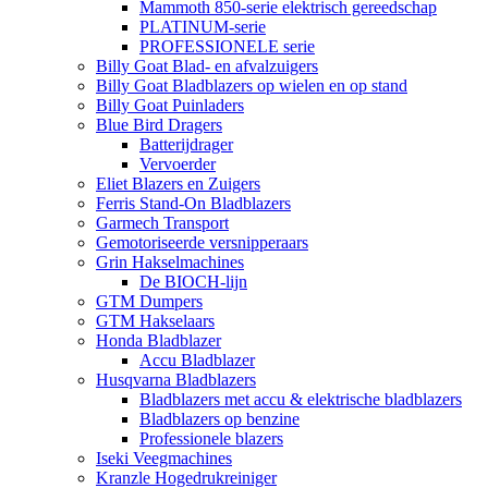
Mammoth 850-serie elektrisch gereedschap
PLATINUM-serie
PROFESSIONELE serie
Billy Goat Blad- en afvalzuigers
Billy Goat Bladblazers op wielen en op stand
Billy Goat Puinladers
Blue Bird Dragers
Batterijdrager
Vervoerder
Eliet Blazers en Zuigers
Ferris Stand-On Bladblazers
Garmech Transport
Gemotoriseerde versnipperaars
Grin Hakselmachines
De BIOCH-lijn
GTM Dumpers
GTM Hakselaars
Honda Bladblazer
Accu Bladblazer
Husqvarna Bladblazers
Bladblazers met accu & elektrische bladblazers
Bladblazers op benzine
Professionele blazers
Iseki Veegmachines
Kranzle Hogedrukreiniger