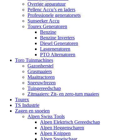
Overige apparatuur
Pellenc Accu’s en laders
Professionele generatorsets
Sunseeker Accu
Tourex Generatoren
Benzine
Benzine Inverters
Diesel Generatoren
Lasgeneratoren
PTO Alternatoren
Toro Tuinmachines
Gazonherstel
Grasmaaiers
Maaitractoren
Sneeuwfrezen
Tuingereedschap
Zitmaaiers: Zit- en zero-turn maaiers
Tourex
TS Industrie
Zagen en snoeien
Alpen Swiss Tools
Alpen Elektrisch Gereedschap
Alpen Heggenscharen
Alpen Knippen
Alpen Snoeischaar