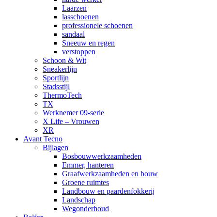
Laarzen
lasschoenen
professionele schoenen
sandaal
Sneeuw en regen
verstoppen
Schoon & Wit
Sneakerlijn
Sportlijn
Stadsstijl
ThermoTech
TX
Werknemer 09-serie
X Life – Vrouwen
XR
Avant Tecno
Bijlagen
Bosbouwwerkzaamheden
Emmer, hanteren
Graafwerkzaamheden en bouw
Groene ruimtes
Landbouw en paardenfokkerij
Landschap
Wegonderhoud