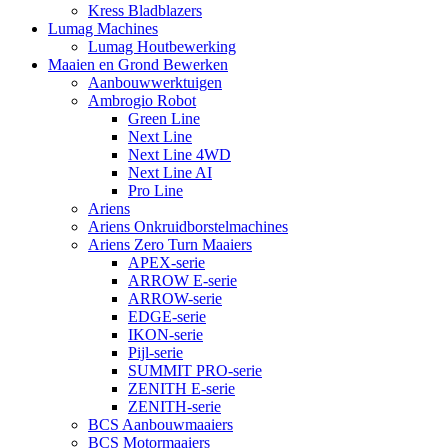
Kress Bladblazers
Lumag Machines
Lumag Houtbewerking
Maaien en Grond Bewerken
Aanbouwwerktuigen
Ambrogio Robot
Green Line
Next Line
Next Line 4WD
Next Line AI
Pro Line
Ariens
Ariens Onkruidborstelmachines
Ariens Zero Turn Maaiers
APEX-serie
ARROW E-serie
ARROW-serie
EDGE-serie
IKON-serie
Pijl-serie
SUMMIT PRO-serie
ZENITH E-serie
ZENITH-serie
BCS Aanbouwmaaiers
BCS Motormaaiers