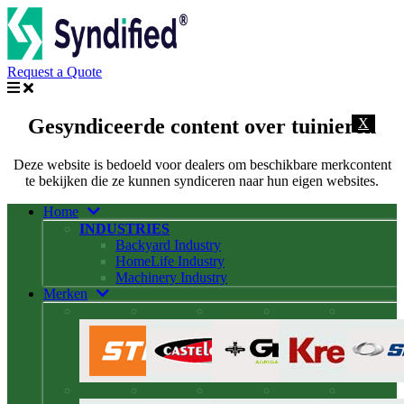
Request a Quote
Gesyndiceerde content over tuinieren
X
Deze website is bedoeld voor dealers om beschikbare merkcontent
te bekijken die ze kunnen syndiceren naar hun eigen websites.
Home
INDUSTRIES
Backyard Industry
HomeLife Industry
Machinery Industry
Merken