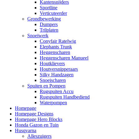
Kantensnijders
Sportline
Verticuteerder
Grondbewerking
Dumpers
Trilplaten
Snoeiwerk
Conyfair Ratelwig
Elephants Trunk
Heggenscharen
Heggenscharen Manueel
Houtklievers
Houtversnipperaars
Silky Handzagen
Snoeischaren
Spuiten en Pompen
Rugspuiten Accu
Rugspuiten Handbediend
Waterpompen
Homepage
Homepage Designs
Homepage Hero Blocks
Honda Gazon en Tuin
Husqvarna
Alleszuigers