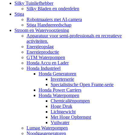
Silky Tuinliefhebber
Silky Bladen en onderdelen
Stiga
Robotmaaiers met AI-camera
Stiga Handgereedschap
Stroom en Watervoorziening
Apparatuur voor semi-professionals en recreatieve
activiteiten.
Energieopslag
Energieproductie
GTM Waterpompen
Honda Accu en Lader
Honda Industrieel
Honda Generatoren
Inverterserie
Specialistische Open Frame-serie
Honda Power Carriers
Honda Waterpompen
Chemicaliënpompen
Hoge Druk
Lichtgewicht
Met Hoge Opbrengst
Vuilwater
Lumag Waterpompen
Noodgasgeneratoren