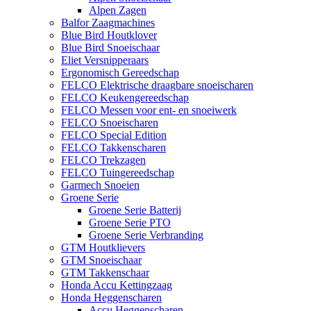
Alpen Zagen
Balfor Zaagmachines
Blue Bird Houtklover
Blue Bird Snoeischaar
Eliet Versnipperaars
Ergonomisch Gereedschap
FELCO Elektrische draagbare snoeischaren
FELCO Keukengereedschap
FELCO Messen voor ent- en snoeiwerk
FELCO Snoeischaren
FELCO Special Edition
FELCO Takkenscharen
FELCO Trekzagen
FELCO Tuingereedschap
Garmech Snoeien
Groene Serie
Groene Serie Batterij
Groene Serie PTO
Groene Serie Verbranding
GTM Houtklievers
GTM Snoeischaar
GTM Takkenschaar
Honda Accu Kettingzaag
Honda Heggenscharen
Accu Heggenscharen