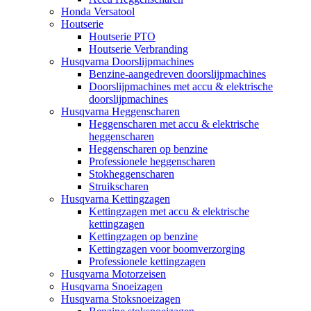
Honda Versatool
Houtserie
Houtserie PTO
Houtserie Verbranding
Husqvarna Doorslijpmachines
Benzine-aangedreven doorslijpmachines
Doorslijpmachines met accu & elektrische
doorslijpmachines
Husqvarna Heggenscharen
Heggenscharen met accu & elektrische
heggenscharen
Heggenscharen op benzine
Professionele heggenscharen
Stokheggenscharen
Struikscharen
Husqvarna Kettingzagen
Kettingzagen met accu & elektrische
kettingzagen
Kettingzagen op benzine
Kettingzagen voor boomverzorging
Professionele kettingzagen
Husqvarna Motorzeisen
Husqvarna Snoeizagen
Husqvarna Stoksnoeizagen