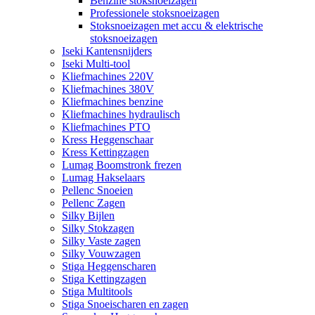
Benzine stoksnoeizagen
Professionele stoksnoeizagen
Stoksnoeizagen met accu & elektrische
stoksnoeizagen
Iseki Kantensnijders
Iseki Multi-tool
Kliefmachines 220V
Kliefmachines 380V
Kliefmachines benzine
Kliefmachines hydraulisch
Kliefmachines PTO
Kress Heggenschaar
Kress Kettingzagen
Lumag Boomstronk frezen
Lumag Hakselaars
Pellenc Snoeien
Pellenc Zagen
Silky Bijlen
Silky Stokzagen
Silky Vaste zagen
Silky Vouwzagen
Stiga Heggenscharen
Stiga Kettingzagen
Stiga Multitools
Stiga Snoeischaren en zagen