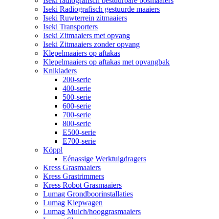
Iseki radiografisch bestuurbare bosmaaiers
Iseki Radiografisch gestuurde maaiers
Iseki Ruwterrein zitmaaiers
Iseki Transporters
Iseki Zitmaaiers met opvang
Iseki Zitmaaiers zonder opvang
Klepelmaaiers op aftakas
Klepelmaaiers op aftakas met opvangbak
Knikladers
200-serie
400-serie
500-serie
600-serie
700-serie
800-serie
E500-serie
E700-serie
Köppl
Eénassige Werktuigdragers
Kress Grasmaaiers
Kress Grastrimmers
Kress Robot Grasmaaiers
Lumag Grondboorinstallaties
Lumag Kiepwagen
Lumag Mulch/hooggrasmaaiers