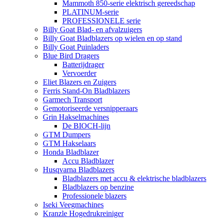
Mammoth 850-serie elektrisch gereedschap
PLATINUM-serie
PROFESSIONELE serie
Billy Goat Blad- en afvalzuigers
Billy Goat Bladblazers op wielen en op stand
Billy Goat Puinladers
Blue Bird Dragers
Batterijdrager
Vervoerder
Eliet Blazers en Zuigers
Ferris Stand-On Bladblazers
Garmech Transport
Gemotoriseerde versnipperaars
Grin Hakselmachines
De BIOCH-lijn
GTM Dumpers
GTM Hakselaars
Honda Bladblazer
Accu Bladblazer
Husqvarna Bladblazers
Bladblazers met accu & elektrische bladblazers
Bladblazers op benzine
Professionele blazers
Iseki Veegmachines
Kranzle Hogedrukreiniger