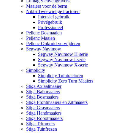
Lumag Sleuvengravers
Maaiers voor de berm
Nibbi Tweewielige tractoren
Intensief gebruik
Privégebruik
Professioneel
Pellenc Bosmaaien
Pellenc Maaien
Pellenc Onkruid verwijderen
Segway Navimow
Segway Navimow H-serie
Segway Navimow i-serie
Segway Navimow X-serie
Simplicity
Simplicity Tuintractoren
Simplicity Zero Turn Maaiers
Stiga Axiaalmaaier
Stiga Balkmaaiers
Stiga Bosmaaiers
Stiga Frontmaaiers en Zitmaaiers
Stiga Grasmaaiers
Stiga Handmaaiers
Stiga Robotmaaiers
Stiga Trimmers
Stiga Tuinfrezen