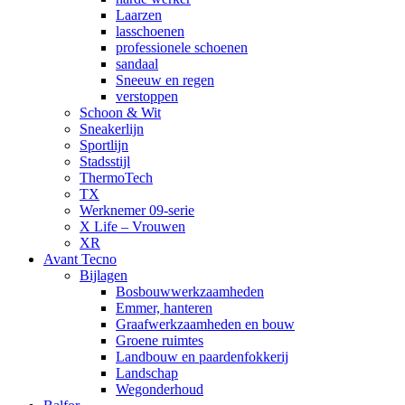
Laarzen
lasschoenen
professionele schoenen
sandaal
Sneeuw en regen
verstoppen
Schoon & Wit
Sneakerlijn
Sportlijn
Stadsstijl
ThermoTech
TX
Werknemer 09-serie
X Life – Vrouwen
XR
Avant Tecno
Bijlagen
Bosbouwwerkzaamheden
Emmer, hanteren
Graafwerkzaamheden en bouw
Groene ruimtes
Landbouw en paardenfokkerij
Landschap
Wegonderhoud