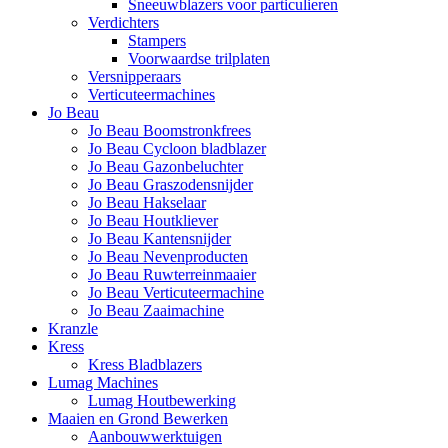
Sneeuwblazers voor particulieren
Verdichters
Stampers
Voorwaardse trilplaten
Versnipperaars
Verticuteermachines
Jo Beau
Jo Beau Boomstronkfrees
Jo Beau Cycloon bladblazer
Jo Beau Gazonbeluchter
Jo Beau Graszodensnijder
Jo Beau Hakselaar
Jo Beau Houtkliever
Jo Beau Kantensnijder
Jo Beau Nevenproducten
Jo Beau Ruwterreinmaaier
Jo Beau Verticuteermachine
Jo Beau Zaaimachine
Kranzle
Kress
Kress Bladblazers
Lumag Machines
Lumag Houtbewerking
Maaien en Grond Bewerken
Aanbouwwerktuigen