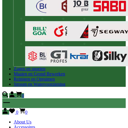
Zagen en snoeien
Maaien en Grond Bewerken
Reinigen en Opruimen
Stroom en Watervoorziening
0
0
0
About Us
Accessoires