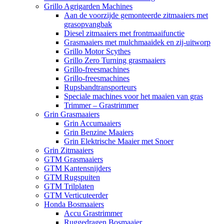
Grillo Agrigarden Machines
Aan de voorzijde gemonteerde zitmaaiers met
grasopvangbak
Diesel zitmaaiers met frontmaaifunctie
Grasmaaiers met mulchmaaidek en zij-uitworp
Grillo Motor Scythes
Grillo Zero Turning grasmaaiers
Grillo-freesmachines
Grillo-freesmachines
Rupsbandtransporteurs
Speciale machines voor het maaien van gras
Trimmer – Grastrimmer
Grin Grasmaaiers
Grin Accumaaiers
Grin Benzine Maaiers
Grin Elektrische Maaier met Snoer
Grin Zitmaaiers
GTM Grasmaaiers
GTM Kantensnijders
GTM Rugspuiten
GTM Trilplaten
GTM Verticuteerder
Honda Bosmaaiers
Accu Grastrimmer
Ruggedragen Bosmaaier