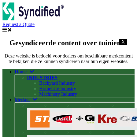
Request a Quote
Gesyndiceerde content over tuinieren
X
Deze website is bedoeld voor dealers om beschikbare merkcontent
te bekijken die ze kunnen syndiceren naar hun eigen websites.
Home
INDUSTRIES
Backyard Industry
HomeLife Industry
Machinery Industry
Merken