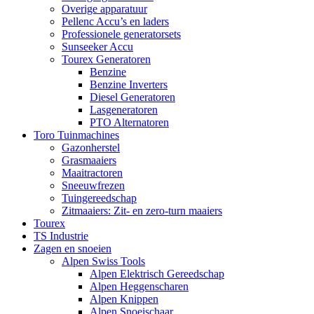
Overige apparatuur
Pellenc Accu’s en laders
Professionele generatorsets
Sunseeker Accu
Tourex Generatoren
Benzine
Benzine Inverters
Diesel Generatoren
Lasgeneratoren
PTO Alternatoren
Toro Tuinmachines
Gazonherstel
Grasmaaiers
Maaitractoren
Sneeuwfrezen
Tuingereedschap
Zitmaaiers: Zit- en zero-turn maaiers
Tourex
TS Industrie
Zagen en snoeien
Alpen Swiss Tools
Alpen Elektrisch Gereedschap
Alpen Heggenscharen
Alpen Knippen
Alpen Snoeischaar