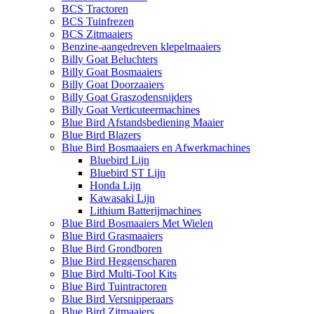
BCS Tractoren
BCS Tuinfrezen
BCS Zitmaaiers
Benzine-aangedreven klepelmaaiers
Billy Goat Beluchters
Billy Goat Bosmaaiers
Billy Goat Doorzaaiers
Billy Goat Graszodensnijders
Billy Goat Verticuteermachines
Blue Bird Afstandsbediening Maaier
Blue Bird Blazers
Blue Bird Bosmaaiers en Afwerkmachines
Bluebird Lijn
Bluebird ST Lijn
Honda Lijn
Kawasaki Lijn
Lithium Batterijmachines
Blue Bird Bosmaaiers Met Wielen
Blue Bird Grasmaaiers
Blue Bird Grondboren
Blue Bird Heggenscharen
Blue Bird Multi-Tool Kits
Blue Bird Tuintractoren
Blue Bird Versnipperaars
Blue Bird Zitmaaiers