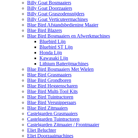
Billy Goat Bosmaaiers
Billy Goat Doorzaaiers
Billy Goat Graszodensnijders
Billy Goat Verticuteermachines
Blue Bird Afstandsbediening Maaier
Blue Bird Blazers
Blue Bird Bosmaaiers en Afwerkmachines
Bluebird Lijn
Bluebird ST Lijn
Honda Lijn
Kawasaki Lijn
Lithium Batterijmachines
Blue Bird Bosmaaiers Met Wielen
Blue Bird Grasmaaiers
Blue Bird Grondboren
Blue Bird Heggenscharen
Blue Bird Multi-Tool Kits
Blue Bird Tuintractoren
Blue Bird Versnipperaars
Blue Bird Zitmaaiers
Castelgarden Grasmaaiers
Castelgarden Tuintractoren
Castelgarden Zitmaaier / Frontmaaier
Eliet Beluchter
Eliet Doorzaaimachines