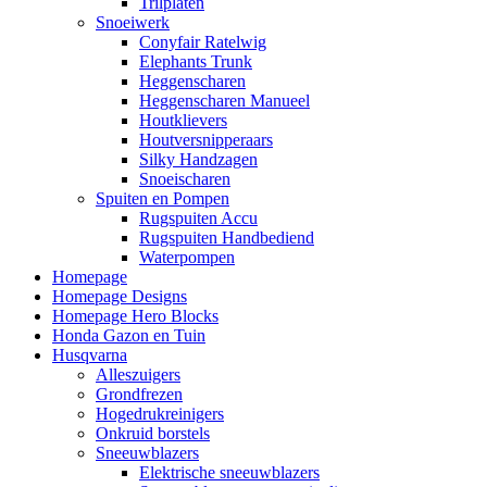
Trilplaten
Snoeiwerk
Conyfair Ratelwig
Elephants Trunk
Heggenscharen
Heggenscharen Manueel
Houtklievers
Houtversnipperaars
Silky Handzagen
Snoeischaren
Spuiten en Pompen
Rugspuiten Accu
Rugspuiten Handbediend
Waterpompen
Homepage
Homepage Designs
Homepage Hero Blocks
Honda Gazon en Tuin
Husqvarna
Alleszuigers
Grondfrezen
Hogedrukreinigers
Onkruid borstels
Sneeuwblazers
Elektrische sneeuwblazers