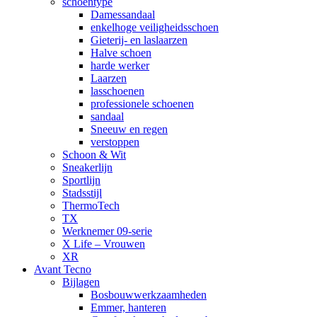
schoentype
Damessandaal
enkelhoge veiligheidsschoen
Gieterij- en laslaarzen
Halve schoen
harde werker
Laarzen
lasschoenen
professionele schoenen
sandaal
Sneeuw en regen
verstoppen
Schoon & Wit
Sneakerlijn
Sportlijn
Stadsstijl
ThermoTech
TX
Werknemer 09-serie
X Life – Vrouwen
XR
Avant Tecno
Bijlagen
Bosbouwwerkzaamheden
Emmer, hanteren