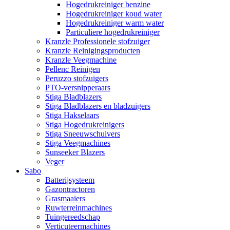
Hogedrukreiniger benzine
Hogedrukreiniger koud water
Hogedrukreiniger warm water
Particuliere hogedrukreiniger
Kranzle Professionele stofzuiger
Kranzle Reinigingsproducten
Kranzle Veegmachine
Pellenc Reinigen
Peruzzo stofzuigers
PTO-versnipperaars
Stiga Bladblazers
Stiga Bladblazers en bladzuigers
Stiga Hakselaars
Stiga Hogedrukreinigers
Stiga Sneeuwschuivers
Stiga Veegmachines
Sunseeker Blazers
Veger
Sabo
Batterijsysteem
Gazontractoren
Grasmaaiers
Ruwterreinmachines
Tuingereedschap
Verticuteermachines