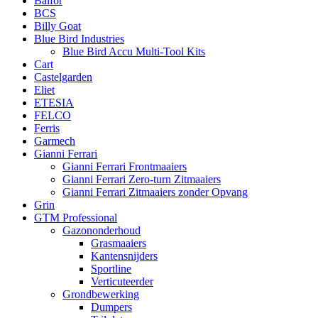
Balfor
BCS
Billy Goat
Blue Bird Industries
Blue Bird Accu Multi-Tool Kits
Cart
Castelgarden
Eliet
ETESIA
FELCO
Ferris
Garmech
Gianni Ferrari
Gianni Ferrari Frontmaaiers
Gianni Ferrari Zero-turn Zitmaaiers
Gianni Ferrari Zitmaaiers zonder Opvang
Grin
GTM Professional
Gazononderhoud
Grasmaaiers
Kantensnijders
Sportline
Verticuteerder
Grondbewerking
Dumpers