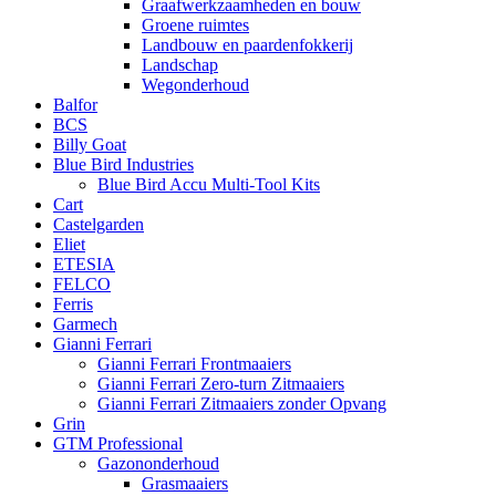
Graafwerkzaamheden en bouw
Groene ruimtes
Landbouw en paardenfokkerij
Landschap
Wegonderhoud
Balfor
BCS
Billy Goat
Blue Bird Industries
Blue Bird Accu Multi-Tool Kits
Cart
Castelgarden
Eliet
ETESIA
FELCO
Ferris
Garmech
Gianni Ferrari
Gianni Ferrari Frontmaaiers
Gianni Ferrari Zero-turn Zitmaaiers
Gianni Ferrari Zitmaaiers zonder Opvang
Grin
GTM Professional
Gazononderhoud
Grasmaaiers