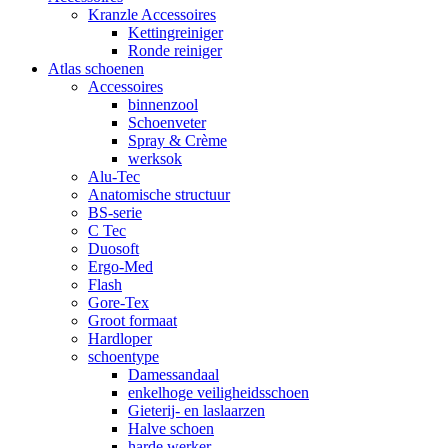
Kranzle Accessoires
Kettingreiniger
Ronde reiniger
Atlas schoenen
Accessoires
binnenzool
Schoenveter
Spray & Crème
werksok
Alu-Tec
Anatomische structuur
BS-serie
C Tec
Duosoft
Ergo-Med
Flash
Gore-Tex
Groot formaat
Hardloper
schoentype
Damessandaal
enkelhoge veiligheidsschoen
Gieterij- en laslaarzen
Halve schoen
harde werker