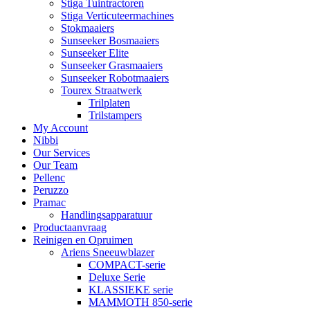
Stiga Tuintractoren
Stiga Verticuteermachines
Stokmaaiers
Sunseeker Bosmaaiers
Sunseeker Elite
Sunseeker Grasmaaiers
Sunseeker Robotmaaiers
Tourex Straatwerk
Trilplaten
Trilstampers
My Account
Nibbi
Our Services
Our Team
Pellenc
Peruzzo
Pramac
Handlingsapparatuur
Productaanvraag
Reinigen en Opruimen
Ariens Sneeuwblazer
COMPACT-serie
Deluxe Serie
KLASSIEKE serie
MAMMOTH 850-serie