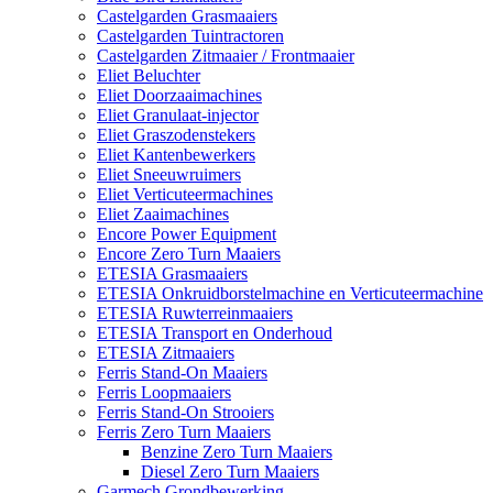
Castelgarden Grasmaaiers
Castelgarden Tuintractoren
Castelgarden Zitmaaier / Frontmaaier
Eliet Beluchter
Eliet Doorzaaimachines
Eliet Granulaat-injector
Eliet Graszodenstekers
Eliet Kantenbewerkers
Eliet Sneeuwruimers
Eliet Verticuteermachines
Eliet Zaaimachines
Encore Power Equipment
Encore Zero Turn Maaiers
ETESIA Grasmaaiers
ETESIA Onkruidborstelmachine en Verticuteermachine
ETESIA Ruwterreinmaaiers
ETESIA Transport en Onderhoud
ETESIA Zitmaaiers
Ferris Stand-On Maaiers
Ferris Loopmaaiers
Ferris Stand-On Strooiers
Ferris Zero Turn Maaiers
Benzine Zero Turn Maaiers
Diesel Zero Turn Maaiers
Garmech Grondbewerking