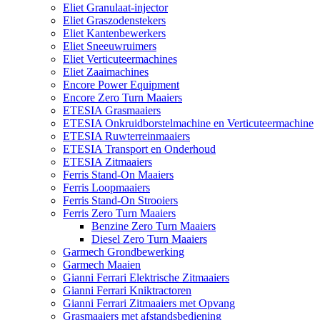
Eliet Granulaat-injector
Eliet Graszodenstekers
Eliet Kantenbewerkers
Eliet Sneeuwruimers
Eliet Verticuteermachines
Eliet Zaaimachines
Encore Power Equipment
Encore Zero Turn Maaiers
ETESIA Grasmaaiers
ETESIA Onkruidborstelmachine en Verticuteermachine
ETESIA Ruwterreinmaaiers
ETESIA Transport en Onderhoud
ETESIA Zitmaaiers
Ferris Stand-On Maaiers
Ferris Loopmaaiers
Ferris Stand-On Strooiers
Ferris Zero Turn Maaiers
Benzine Zero Turn Maaiers
Diesel Zero Turn Maaiers
Garmech Grondbewerking
Garmech Maaien
Gianni Ferrari Elektrische Zitmaaiers
Gianni Ferrari Kniktractoren
Gianni Ferrari Zitmaaiers met Opvang
Grasmaaiers met afstandsbediening