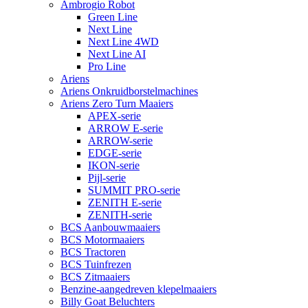
Ambrogio Robot
Green Line
Next Line
Next Line 4WD
Next Line AI
Pro Line
Ariens
Ariens Onkruidborstelmachines
Ariens Zero Turn Maaiers
APEX-serie
ARROW E-serie
ARROW-serie
EDGE-serie
IKON-serie
Pijl-serie
SUMMIT PRO-serie
ZENITH E-serie
ZENITH-serie
BCS Aanbouwmaaiers
BCS Motormaaiers
BCS Tractoren
BCS Tuinfrezen
BCS Zitmaaiers
Benzine-aangedreven klepelmaaiers
Billy Goat Beluchters