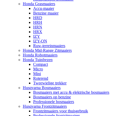
Honda Grasmaaiers
Accu-maaier
Benzine maaier
HRD
HRH
HRN
HRX
IZY
IZY-ON
Ruw-terreinmaaiers
Honda Mid-Range Zitmaaiers
Honda Robotmaaiers
Honda Tuinfrezen
Compact
Micro
Mini
Roterend
Tweewielige trekker
Husqvarna Bosmaaiers
Bosmaaiers met accu & elektrische bosmaaiers
Bosmaaiers op benzine
Professionele bosmaaiers
Husqvarna Frontzitmaaiers
Frontzitmaaiers voor thuisgebruik
Professionele frontzitmaaiers