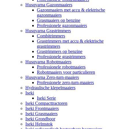
Husqvarna Gazonmaaiers
Gazonmaaiers met accu & elektrische
gazonmaaiers
Grasmaaiers op benzine
Professionele gazonmaaiers
Husqvarna Grastrimmers
Combitrimmers
Grastrimmers met accu & elektrische
grastrimmers
Grastrimmers op benzine
Professionele grastrimmers
Husqvarna Robotmaaiers
Professionele robotmaaiers
Robotmaaiers voor particulieren
Husqvarna Zero-turn-maaiers
Professionele zero-turn-maaiers
Hydraulische klepelmaaiers
Iseki
Iseki Serie
Iseki Compacttractoren
Iseki Frontmaaiers
Iseki Grasmaaiers
Iseki Grondboor
Iseki Helmstok