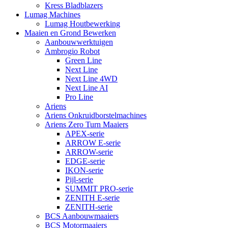
Kress Bladblazers
Lumag Machines
Lumag Houtbewerking
Maaien en Grond Bewerken
Aanbouwwerktuigen
Ambrogio Robot
Green Line
Next Line
Next Line 4WD
Next Line AI
Pro Line
Ariens
Ariens Onkruidborstelmachines
Ariens Zero Turn Maaiers
APEX-serie
ARROW E-serie
ARROW-serie
EDGE-serie
IKON-serie
Pijl-serie
SUMMIT PRO-serie
ZENITH E-serie
ZENITH-serie
BCS Aanbouwmaaiers
BCS Motormaaiers