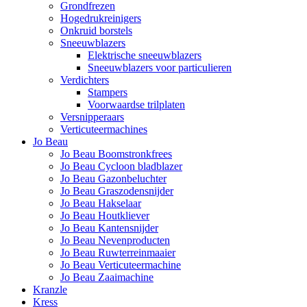
Grondfrezen
Hogedrukreinigers
Onkruid borstels
Sneeuwblazers
Elektrische sneeuwblazers
Sneeuwblazers voor particulieren
Verdichters
Stampers
Voorwaardse trilplaten
Versnipperaars
Verticuteermachines
Jo Beau
Jo Beau Boomstronkfrees
Jo Beau Cycloon bladblazer
Jo Beau Gazonbeluchter
Jo Beau Graszodensnijder
Jo Beau Hakselaar
Jo Beau Houtkliever
Jo Beau Kantensnijder
Jo Beau Nevenproducten
Jo Beau Ruwterreinmaaier
Jo Beau Verticuteermachine
Jo Beau Zaaimachine
Kranzle
Kress