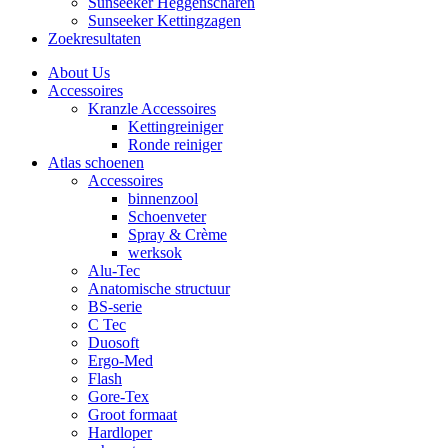
Sunseeker Heggenscharen
Sunseeker Kettingzagen
Zoekresultaten
About Us
Accessoires
Kranzle Accessoires
Kettingreiniger
Ronde reiniger
Atlas schoenen
Accessoires
binnenzool
Schoenveter
Spray & Crème
werksok
Alu-Tec
Anatomische structuur
BS-serie
C Tec
Duosoft
Ergo-Med
Flash
Gore-Tex
Groot formaat
Hardloper