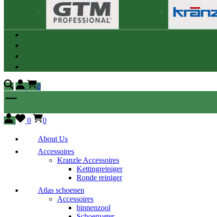
0
0
0
About Us
Accessoires
Kranzle Accessoires
Kettingreiniger
Ronde reiniger
Atlas schoenen
Accessoires
binnenzool
Schoenveter