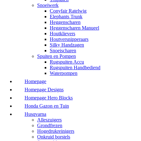
Snoeiwerk
Conyfair Ratelwig
Elephants Trunk
Heggenscharen
Heggenscharen Manueel
Houtklievers
Houtversnipperaars
Silky Handzagen
Snoeischaren
Spuiten en Pompen
Rugspuiten Accu
Rugspuiten Handbediend
Waterpompen
Homepage
Homepage Designs
Homepage Hero Blocks
Honda Gazon en Tuin
Husqvarna
Alleszuigers
Grondfrezen
Hogedrukreinigers
Onkruid borstels