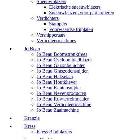
Sneeuwblazers
Elektrische sneeuwblazers
Sneeuwblazers voor particulieren
Verdichters
Stampers
Voorwaardse trilplaten
Versnipperaars
Verticuteermachines
Jo Beau
Jo Beau Boomstronkfrees
Jo Beau Cycloon bladblazer
Jo Beau Gazonbeluchter
Jo Beau Graszodensnijder
Jo Beau Hakselaar
Jo Beau Houtkliever
Jo Beau Kantensnijder
Jo Beau Nevenproducten
Jo Beau Ruwterreinmaaier
Jo Beau Verticuteermachine
Jo Beau Zaaimachine
Kranzle
Kress
Kress Bladblazers