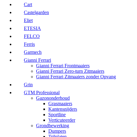
Cart
Castelgarden
Eliet
ETESIA
FELCO
Ferris
Garmech
Gianni Ferrari
Gianni Ferrari Frontmaaiers
Gianni Ferrari Zero-turn Zitmaaiers
Gianni Ferrari Zitmaaiers zonder Opvang
Grin
GTM Professional
Gazononderhoud
Grasmaaiers
Kantensnijders
Sportline
Verticuteerder
Grondbewerking
Dumpers
Trilplaten