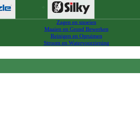
Zagen en snoeien
Maaien en Grond Bewerken
Reinigen en Opruimen
Stroom en Watervoorziening