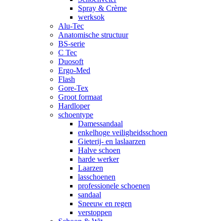
Spray & Crème
werksok
Alu-Tec
Anatomische structuur
BS-serie
C Tec
Duosoft
Ergo-Med
Flash
Gore-Tex
Groot formaat
Hardloper
schoentype
Damessandaal
enkelhoge veiligheidsschoen
Gieterij- en laslaarzen
Halve schoen
harde werker
Laarzen
lasschoenen
professionele schoenen
sandaal
Sneeuw en regen
verstoppen