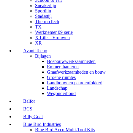
Schoon & Wit
Sneakerlijn
Sportlijn
Stadsstijl
ThermoTech
TX
Werknemer 09-serie
X Life – Vrouwen
XR
Avant Tecno
Bijlagen
Bosbouwwerkzaamheden
Emmer, hanteren
Graafwerkzaamheden en bouw
Groene ruimtes
Landbouw en paardenfokkerij
Landschap
Wegonderhoud
Balfor
BCS
Billy Goat
Blue Bird Industries
Blue Bird Accu Multi-Tool Kits