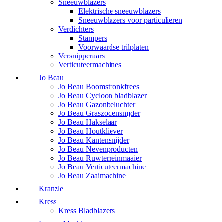
Sneeuwblazers
Elektrische sneeuwblazers
Sneeuwblazers voor particulieren
Verdichters
Stampers
Voorwaardse trilplaten
Versnipperaars
Verticuteermachines
Jo Beau
Jo Beau Boomstronkfrees
Jo Beau Cycloon bladblazer
Jo Beau Gazonbeluchter
Jo Beau Graszodensnijder
Jo Beau Hakselaar
Jo Beau Houtkliever
Jo Beau Kantensnijder
Jo Beau Nevenproducten
Jo Beau Ruwterreinmaaier
Jo Beau Verticuteermachine
Jo Beau Zaaimachine
Kranzle
Kress
Kress Bladblazers