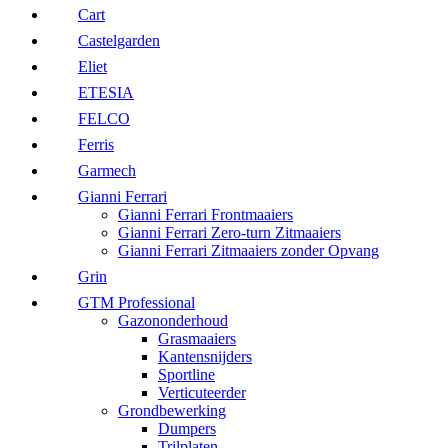
Cart
Castelgarden
Eliet
ETESIA
FELCO
Ferris
Garmech
Gianni Ferrari
Gianni Ferrari Frontmaaiers
Gianni Ferrari Zero-turn Zitmaaiers
Gianni Ferrari Zitmaaiers zonder Opvang
Grin
GTM Professional
Gazononderhoud
Grasmaaiers
Kantensnijders
Sportline
Verticuteerder
Grondbewerking
Dumpers
Trilplaten