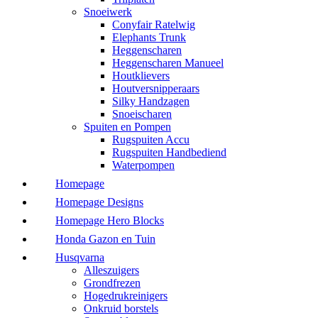
Snoeiwerk
Conyfair Ratelwig
Elephants Trunk
Heggenscharen
Heggenscharen Manueel
Houtklievers
Houtversnipperaars
Silky Handzagen
Snoeischaren
Spuiten en Pompen
Rugspuiten Accu
Rugspuiten Handbediend
Waterpompen
Homepage
Homepage Designs
Homepage Hero Blocks
Honda Gazon en Tuin
Husqvarna
Alleszuigers
Grondfrezen
Hogedrukreinigers
Onkruid borstels