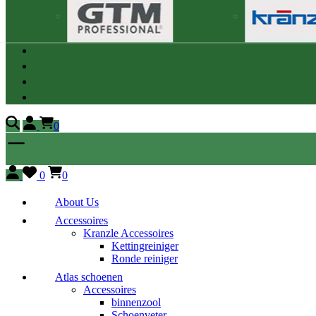
0
0
0
About Us
Accessoires
Kranzle Accessoires
Kettingreiniger
Ronde reiniger
Atlas schoenen
Accessoires
binnenzool
Schoenveter