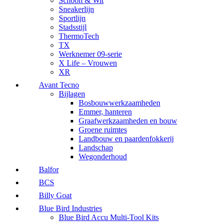
Schoon & Wit
Sneakerlijn
Sportlijn
Stadsstijl
ThermoTech
TX
Werknemer 09-serie
X Life – Vrouwen
XR
Avant Tecno
Bijlagen
Bosbouwwerkzaamheden
Emmer, hanteren
Graafwerkzaamheden en bouw
Groene ruimtes
Landbouw en paardenfokkerij
Landschap
Wegonderhoud
Balfor
BCS
Billy Goat
Blue Bird Industries
Blue Bird Accu Multi-Tool Kits