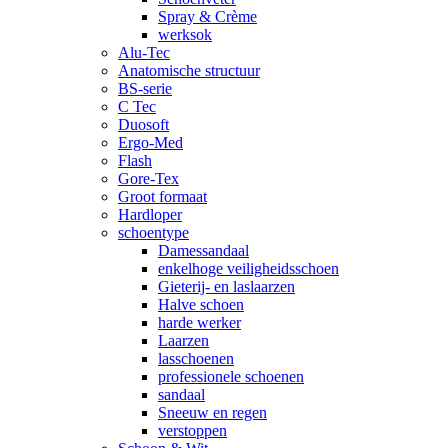
Spray & Crème
werksok
Alu-Tec
Anatomische structuur
BS-serie
C Tec
Duosoft
Ergo-Med
Flash
Gore-Tex
Groot formaat
Hardloper
schoentype
Damessandaal
enkelhoge veiligheidsschoen
Gieterij- en laslaarzen
Halve schoen
harde werker
Laarzen
lasschoenen
professionele schoenen
sandaal
Sneeuw en regen
verstoppen