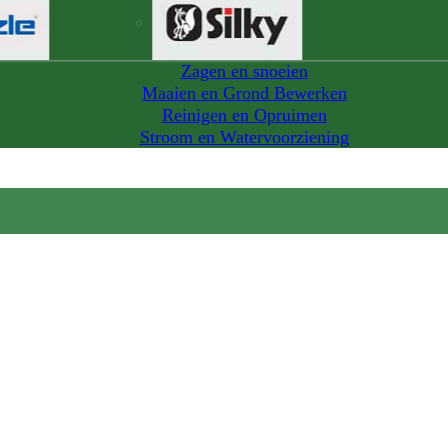
Zagen en snoeien
Maaien en Grond Bewerken
Reinigen en Opruimen
Stroom en Watervoorziening