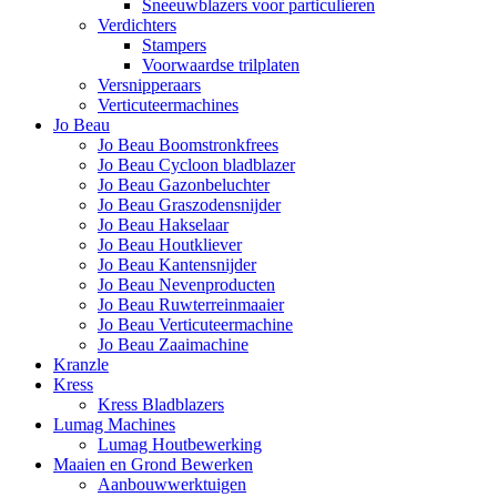
Sneeuwblazers voor particulieren
Verdichters
Stampers
Voorwaardse trilplaten
Versnipperaars
Verticuteermachines
Jo Beau
Jo Beau Boomstronkfrees
Jo Beau Cycloon bladblazer
Jo Beau Gazonbeluchter
Jo Beau Graszodensnijder
Jo Beau Hakselaar
Jo Beau Houtkliever
Jo Beau Kantensnijder
Jo Beau Nevenproducten
Jo Beau Ruwterreinmaaier
Jo Beau Verticuteermachine
Jo Beau Zaaimachine
Kranzle
Kress
Kress Bladblazers
Lumag Machines
Lumag Houtbewerking
Maaien en Grond Bewerken
Aanbouwwerktuigen