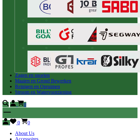
Zagen en snoeien
Maaien en Grond Bewerken
Reinigen en Opruimen
Stroom en Watervoorziening
0
0
0
About Us
Accessoires