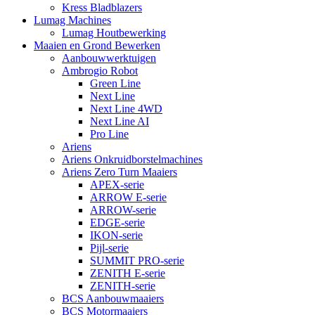
Kress Bladblazers
Lumag Machines
Lumag Houtbewerking
Maaien en Grond Bewerken
Aanbouwwerktuigen
Ambrogio Robot
Green Line
Next Line
Next Line 4WD
Next Line AI
Pro Line
Ariens
Ariens Onkruidborstelmachines
Ariens Zero Turn Maaiers
APEX-serie
ARROW E-serie
ARROW-serie
EDGE-serie
IKON-serie
Pijl-serie
SUMMIT PRO-serie
ZENITH E-serie
ZENITH-serie
BCS Aanbouwmaaiers
BCS Motormaaiers