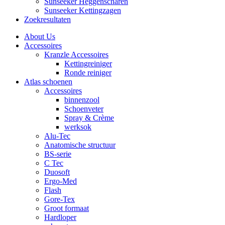
Sunseeker Heggenscharen
Sunseeker Kettingzagen
Zoekresultaten
About Us
Accessoires
Kranzle Accessoires
Kettingreiniger
Ronde reiniger
Atlas schoenen
Accessoires
binnenzool
Schoenveter
Spray & Crème
werksok
Alu-Tec
Anatomische structuur
BS-serie
C Tec
Duosoft
Ergo-Med
Flash
Gore-Tex
Groot formaat
Hardloper