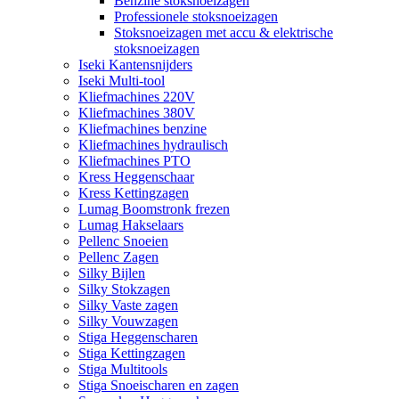
Benzine stoksnoeizagen
Professionele stoksnoeizagen
Stoksnoeizagen met accu & elektrische
stoksnoeizagen
Iseki Kantensnijders
Iseki Multi-tool
Kliefmachines 220V
Kliefmachines 380V
Kliefmachines benzine
Kliefmachines hydraulisch
Kliefmachines PTO
Kress Heggenschaar
Kress Kettingzagen
Lumag Boomstronk frezen
Lumag Hakselaars
Pellenc Snoeien
Pellenc Zagen
Silky Bijlen
Silky Stokzagen
Silky Vaste zagen
Silky Vouwzagen
Stiga Heggenscharen
Stiga Kettingzagen
Stiga Multitools
Stiga Snoeischaren en zagen