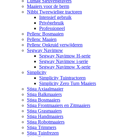
Lumag Sleuvengravers
Maaiers voor de berm
Nibbi Tweewielige tractoren
Intensief gebruik
Privégebruik
Professioneel
Pellenc Bosmaaien
Pellenc Maaien
Pellenc Onkruid verwijderen
Segway Navimow
Segway Navimow H-serie
Segway Navimow i-serie
Segway Navimow X-serie
Simplicity
Simplicity Tuintractoren
Simplicity Zero Turn Maaiers
Stiga Axiaalmaaier
Stiga Balkmaaiers
Stiga Bosmaaiers
Stiga Frontmaaiers en Zitmaaiers
Stiga Grasmaaiers
Stiga Handmaaiers
Stiga Robotmaaiers
Stiga Trimmers
Stiga Tuinfrezen