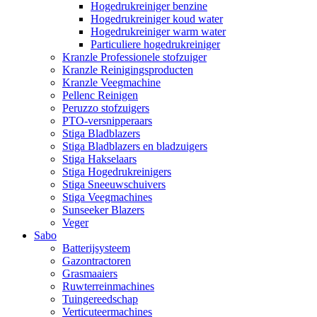
Hogedrukreiniger benzine
Hogedrukreiniger koud water
Hogedrukreiniger warm water
Particuliere hogedrukreiniger
Kranzle Professionele stofzuiger
Kranzle Reinigingsproducten
Kranzle Veegmachine
Pellenc Reinigen
Peruzzo stofzuigers
PTO-versnipperaars
Stiga Bladblazers
Stiga Bladblazers en bladzuigers
Stiga Hakselaars
Stiga Hogedrukreinigers
Stiga Sneeuwschuivers
Stiga Veegmachines
Sunseeker Blazers
Veger
Sabo
Batterijsysteem
Gazontractoren
Grasmaaiers
Ruwterreinmachines
Tuingereedschap
Verticuteermachines