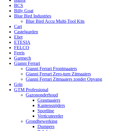
Balfor
BCS
Billy Goat
Blue Bird Industries
Blue Bird Accu Multi-Tool Kits
Cart
Castelgarden
Eliet
ETESIA
FELCO
Ferris
Garmech
Gianni Ferrari
Gianni Ferrari Frontmaaiers
Gianni Ferrari Zero-turn Zitmaaiers
Gianni Ferrari Zitmaaiers zonder Opvang
Grin
GTM Professional
Gazononderhoud
Grasmaaiers
Kantensnijders
Sportline
Verticuteerder
Grondbewerking
Dumpers