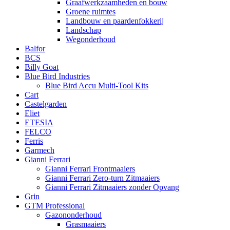
Graafwerkzaamheden en bouw
Groene ruimtes
Landbouw en paardenfokkerij
Landschap
Wegonderhoud
Balfor
BCS
Billy Goat
Blue Bird Industries
Blue Bird Accu Multi-Tool Kits
Cart
Castelgarden
Eliet
ETESIA
FELCO
Ferris
Garmech
Gianni Ferrari
Gianni Ferrari Frontmaaiers
Gianni Ferrari Zero-turn Zitmaaiers
Gianni Ferrari Zitmaaiers zonder Opvang
Grin
GTM Professional
Gazononderhoud
Grasmaaiers