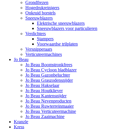
Grondfrezen
Hogedrukreinigers
Onkruid borstels
Sneeuwblazers
Elektrische sneeuwblazers
Sneeuwblazers voor particulieren
Verdichters
Stampers
Voorwaardse trilplaten
Versnipperaars
Verticuteermachines
Jo Beau
Jo Beau Boomstronkfrees
Jo Beau Cycloon bladblazer
Jo Beau Gazonbeluchter
Jo Beau Graszodensnijder
Jo Beau Hakselaar
Jo Beau Houtkliever
Jo Beau Kantensnijder
Jo Beau Nevenproducten
Jo Beau Ruwterreinmaaier
Jo Beau Verticuteermachine
Jo Beau Zaaimachine
Kranzle
Kress