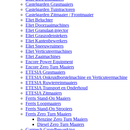
Castelgarden Grasmaaiers
Castelgarden Tuintractoren
Castelgarden Zitmaaier / Frontmaaier
Eliet Beluchter
Eliet Doorzaaimachines
Eliet Granulaat-injector
Eliet Graszodenstekers
Eliet Kantenbewerkers
Eliet Sneeuwruimers
Eliet Verticuteermachines
Eliet Zaaimachines
Encore Power Equipment
Encore Zero Turn Maaiers
ETESIA Grasmaaiers
ETESIA Onkruidborstelmachine en Verticuteermachine
ETESIA Ruwterreinmaaiers
ETESIA Transport en Onderhoud
ETESIA Zitmaaiers
Ferris Stand-On Maaiers
Ferris Loopmaaiers
Ferris Stand-On Strooiers
Ferris Zero Turn Maaiers
Benzine Zero Turn Maaiers
Diesel Zero Turn Maaiers
Garmech Grondbewerking