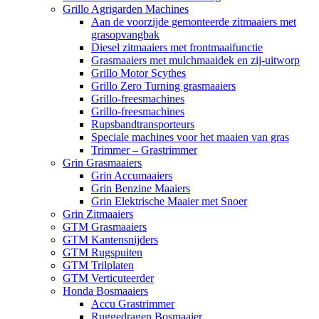
Grillo Agrigarden Machines
Aan de voorzijde gemonteerde zitmaaiers met
grasopvangbak
Diesel zitmaaiers met frontmaaifunctie
Grasmaaiers met mulchmaaidek en zij-uitworp
Grillo Motor Scythes
Grillo Zero Turning grasmaaiers
Grillo-freesmachines
Grillo-freesmachines
Rupsbandtransporteurs
Speciale machines voor het maaien van gras
Trimmer – Grastrimmer
Grin Grasmaaiers
Grin Accumaaiers
Grin Benzine Maaiers
Grin Elektrische Maaier met Snoer
Grin Zitmaaiers
GTM Grasmaaiers
GTM Kantensnijders
GTM Rugspuiten
GTM Trilplaten
GTM Verticuteerder
Honda Bosmaaiers
Accu Grastrimmer
Ruggedragen Bosmaaier