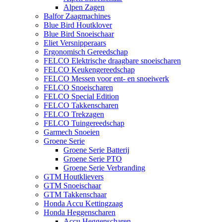
Alpen Zagen
Balfor Zaagmachines
Blue Bird Houtklover
Blue Bird Snoeischaar
Eliet Versnipperaars
Ergonomisch Gereedschap
FELCO Elektrische draagbare snoeischaren
FELCO Keukengereedschap
FELCO Messen voor ent- en snoeiwerk
FELCO Snoeischaren
FELCO Special Edition
FELCO Takkenscharen
FELCO Trekzagen
FELCO Tuingereedschap
Garmech Snoeien
Groene Serie
Groene Serie Batterij
Groene Serie PTO
Groene Serie Verbranding
GTM Houtklievers
GTM Snoeischaar
GTM Takkenschaar
Honda Accu Kettingzaag
Honda Heggenscharen
Accu Heggenscharen