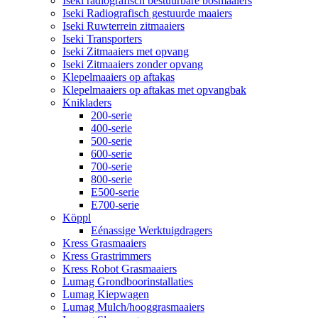
Iseki radiografisch bestuurbare bosmaaiers
Iseki Radiografisch gestuurde maaiers
Iseki Ruwterrein zitmaaiers
Iseki Transporters
Iseki Zitmaaiers met opvang
Iseki Zitmaaiers zonder opvang
Klepelmaaiers op aftakas
Klepelmaaiers op aftakas met opvangbak
Knikladers
200-serie
400-serie
500-serie
600-serie
700-serie
800-serie
E500-serie
E700-serie
Köppl
Eénassige Werktuigdragers
Kress Grasmaaiers
Kress Grastrimmers
Kress Robot Grasmaaiers
Lumag Grondboorinstallaties
Lumag Kiepwagen
Lumag Mulch/hooggrasmaaiers