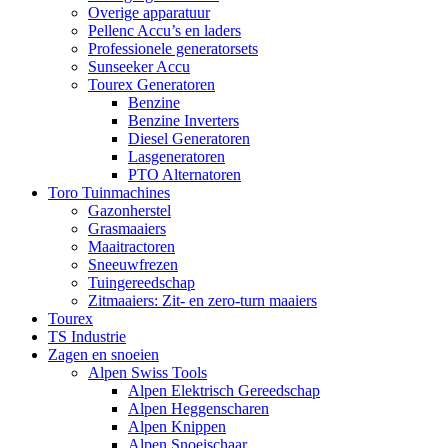
Overige apparatuur
Pellenc Accu’s en laders
Professionele generatorsets
Sunseeker Accu
Tourex Generatoren
Benzine
Benzine Inverters
Diesel Generatoren
Lasgeneratoren
PTO Alternatoren
Toro Tuinmachines
Gazonherstel
Grasmaaiers
Maaitractoren
Sneeuwfrezen
Tuingereedschap
Zitmaaiers: Zit- en zero-turn maaiers
Tourex
TS Industrie
Zagen en snoeien
Alpen Swiss Tools
Alpen Elektrisch Gereedschap
Alpen Heggenscharen
Alpen Knippen
Alpen Snoeischaar