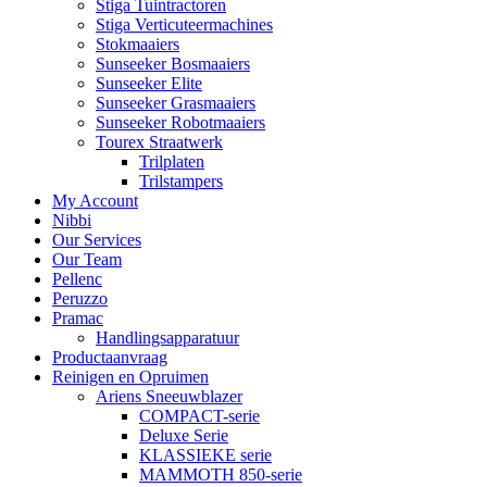
Stiga Tuintractoren
Stiga Verticuteermachines
Stokmaaiers
Sunseeker Bosmaaiers
Sunseeker Elite
Sunseeker Grasmaaiers
Sunseeker Robotmaaiers
Tourex Straatwerk
Trilplaten
Trilstampers
My Account
Nibbi
Our Services
Our Team
Pellenc
Peruzzo
Pramac
Handlingsapparatuur
Productaanvraag
Reinigen en Opruimen
Ariens Sneeuwblazer
COMPACT-serie
Deluxe Serie
KLASSIEKE serie
MAMMOTH 850-serie