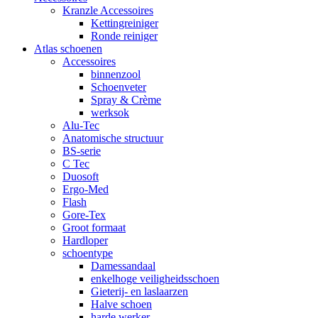
Kranzle Accessoires
Kettingreiniger
Ronde reiniger
Atlas schoenen
Accessoires
binnenzool
Schoenveter
Spray & Crème
werksok
Alu-Tec
Anatomische structuur
BS-serie
C Tec
Duosoft
Ergo-Med
Flash
Gore-Tex
Groot formaat
Hardloper
schoentype
Damessandaal
enkelhoge veiligheidsschoen
Gieterij- en laslaarzen
Halve schoen
harde werker