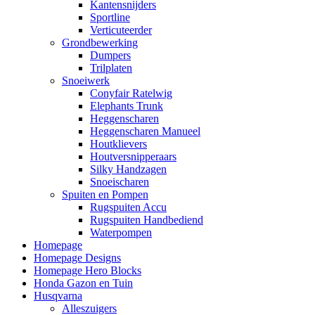
Kantensnijders
Sportline
Verticuteerder
Grondbewerking
Dumpers
Trilplaten
Snoeiwerk
Conyfair Ratelwig
Elephants Trunk
Heggenscharen
Heggenscharen Manueel
Houtklievers
Houtversnipperaars
Silky Handzagen
Snoeischaren
Spuiten en Pompen
Rugspuiten Accu
Rugspuiten Handbediend
Waterpompen
Homepage
Homepage Designs
Homepage Hero Blocks
Honda Gazon en Tuin
Husqvarna
Alleszuigers