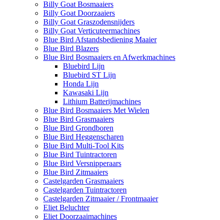
Billy Goat Bosmaaiers
Billy Goat Doorzaaiers
Billy Goat Graszodensnijders
Billy Goat Verticuteermachines
Blue Bird Afstandsbediening Maaier
Blue Bird Blazers
Blue Bird Bosmaaiers en Afwerkmachines
Bluebird Lijn
Bluebird ST Lijn
Honda Lijn
Kawasaki Lijn
Lithium Batterijmachines
Blue Bird Bosmaaiers Met Wielen
Blue Bird Grasmaaiers
Blue Bird Grondboren
Blue Bird Heggenscharen
Blue Bird Multi-Tool Kits
Blue Bird Tuintractoren
Blue Bird Versnipperaars
Blue Bird Zitmaaiers
Castelgarden Grasmaaiers
Castelgarden Tuintractoren
Castelgarden Zitmaaier / Frontmaaier
Eliet Beluchter
Eliet Doorzaaimachines