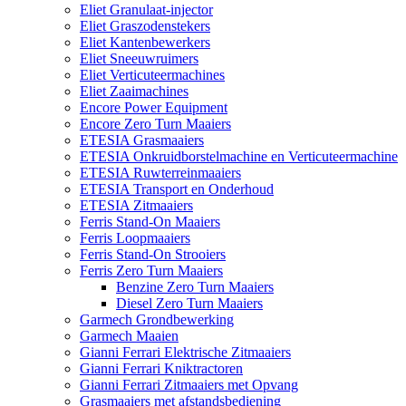
Eliet Granulaat-injector
Eliet Graszodenstekers
Eliet Kantenbewerkers
Eliet Sneeuwruimers
Eliet Verticuteermachines
Eliet Zaaimachines
Encore Power Equipment
Encore Zero Turn Maaiers
ETESIA Grasmaaiers
ETESIA Onkruidborstelmachine en Verticuteermachine
ETESIA Ruwterreinmaaiers
ETESIA Transport en Onderhoud
ETESIA Zitmaaiers
Ferris Stand-On Maaiers
Ferris Loopmaaiers
Ferris Stand-On Strooiers
Ferris Zero Turn Maaiers
Benzine Zero Turn Maaiers
Diesel Zero Turn Maaiers
Garmech Grondbewerking
Garmech Maaien
Gianni Ferrari Elektrische Zitmaaiers
Gianni Ferrari Kniktractoren
Gianni Ferrari Zitmaaiers met Opvang
Grasmaaiers met afstandsbediening