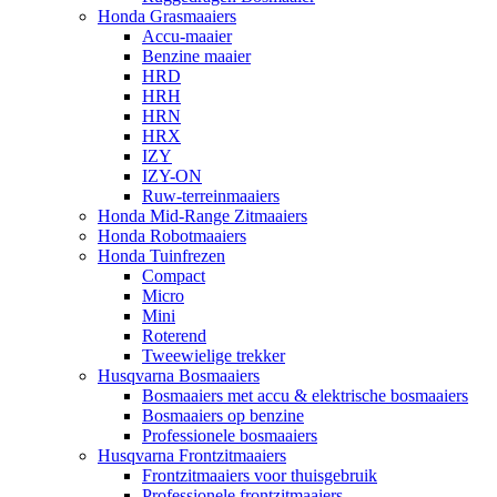
Honda Grasmaaiers
Accu-maaier
Benzine maaier
HRD
HRH
HRN
HRX
IZY
IZY-ON
Ruw-terreinmaaiers
Honda Mid-Range Zitmaaiers
Honda Robotmaaiers
Honda Tuinfrezen
Compact
Micro
Mini
Roterend
Tweewielige trekker
Husqvarna Bosmaaiers
Bosmaaiers met accu & elektrische bosmaaiers
Bosmaaiers op benzine
Professionele bosmaaiers
Husqvarna Frontzitmaaiers
Frontzitmaaiers voor thuisgebruik
Professionele frontzitmaaiers