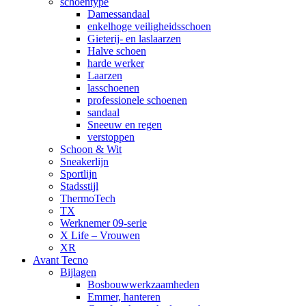
schoentype
Damessandaal
enkelhoge veiligheidsschoen
Gieterij- en laslaarzen
Halve schoen
harde werker
Laarzen
lasschoenen
professionele schoenen
sandaal
Sneeuw en regen
verstoppen
Schoon & Wit
Sneakerlijn
Sportlijn
Stadsstijl
ThermoTech
TX
Werknemer 09-serie
X Life – Vrouwen
XR
Avant Tecno
Bijlagen
Bosbouwwerkzaamheden
Emmer, hanteren