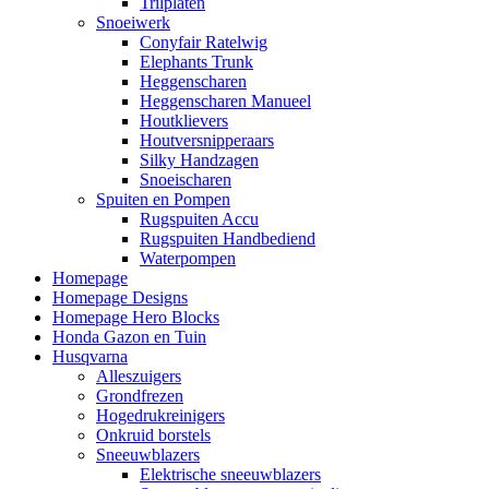
Trilplaten
Snoeiwerk
Conyfair Ratelwig
Elephants Trunk
Heggenscharen
Heggenscharen Manueel
Houtklievers
Houtversnipperaars
Silky Handzagen
Snoeischaren
Spuiten en Pompen
Rugspuiten Accu
Rugspuiten Handbediend
Waterpompen
Homepage
Homepage Designs
Homepage Hero Blocks
Honda Gazon en Tuin
Husqvarna
Alleszuigers
Grondfrezen
Hogedrukreinigers
Onkruid borstels
Sneeuwblazers
Elektrische sneeuwblazers