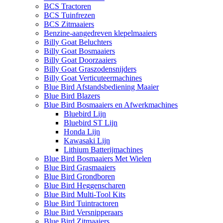
BCS Tractoren
BCS Tuinfrezen
BCS Zitmaaiers
Benzine-aangedreven klepelmaaiers
Billy Goat Beluchters
Billy Goat Bosmaaiers
Billy Goat Doorzaaiers
Billy Goat Graszodensnijders
Billy Goat Verticuteermachines
Blue Bird Afstandsbediening Maaier
Blue Bird Blazers
Blue Bird Bosmaaiers en Afwerkmachines
Bluebird Lijn
Bluebird ST Lijn
Honda Lijn
Kawasaki Lijn
Lithium Batterijmachines
Blue Bird Bosmaaiers Met Wielen
Blue Bird Grasmaaiers
Blue Bird Grondboren
Blue Bird Heggenscharen
Blue Bird Multi-Tool Kits
Blue Bird Tuintractoren
Blue Bird Versnipperaars
Blue Bird Zitmaaiers