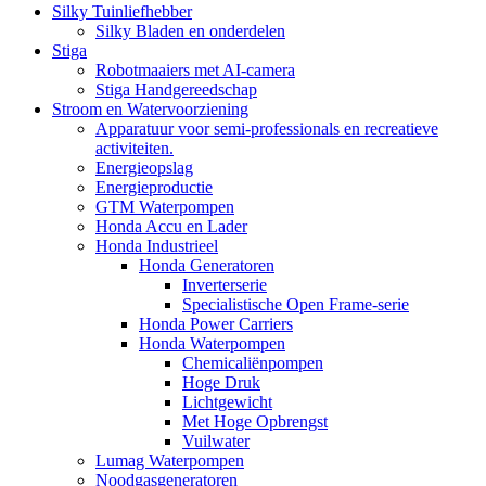
Silky Tuinliefhebber
Silky Bladen en onderdelen
Stiga
Robotmaaiers met AI-camera
Stiga Handgereedschap
Stroom en Watervoorziening
Apparatuur voor semi-professionals en recreatieve
activiteiten.
Energieopslag
Energieproductie
GTM Waterpompen
Honda Accu en Lader
Honda Industrieel
Honda Generatoren
Inverterserie
Specialistische Open Frame-serie
Honda Power Carriers
Honda Waterpompen
Chemicaliënpompen
Hoge Druk
Lichtgewicht
Met Hoge Opbrengst
Vuilwater
Lumag Waterpompen
Noodgasgeneratoren