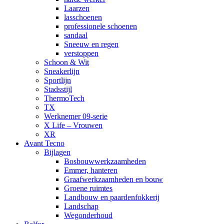
Laarzen
lasschoenen
professionele schoenen
sandaal
Sneeuw en regen
verstoppen
Schoon & Wit
Sneakerlijn
Sportlijn
Stadsstijl
ThermoTech
TX
Werknemer 09-serie
X Life – Vrouwen
XR
Avant Tecno
Bijlagen
Bosbouwwerkzaamheden
Emmer, hanteren
Graafwerkzaamheden en bouw
Groene ruimtes
Landbouw en paardenfokkerij
Landschap
Wegonderhoud