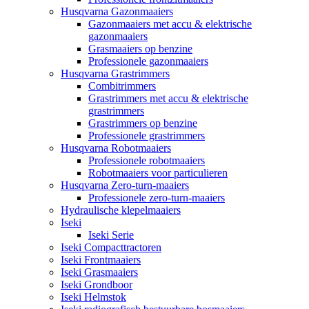
Husqvarna Gazonmaaiers
Gazonmaaiers met accu & elektrische
gazonmaaiers
Grasmaaiers op benzine
Professionele gazonmaaiers
Husqvarna Grastrimmers
Combitrimmers
Grastrimmers met accu & elektrische
grastrimmers
Grastrimmers op benzine
Professionele grastrimmers
Husqvarna Robotmaaiers
Professionele robotmaaiers
Robotmaaiers voor particulieren
Husqvarna Zero-turn-maaiers
Professionele zero-turn-maaiers
Hydraulische klepelmaaiers
Iseki
Iseki Serie
Iseki Compacttractoren
Iseki Frontmaaiers
Iseki Grasmaaiers
Iseki Grondboor
Iseki Helmstok