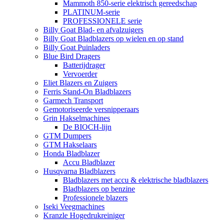
Mammoth 850-serie elektrisch gereedschap
PLATINUM-serie
PROFESSIONELE serie
Billy Goat Blad- en afvalzuigers
Billy Goat Bladblazers op wielen en op stand
Billy Goat Puinladers
Blue Bird Dragers
Batterijdrager
Vervoerder
Eliet Blazers en Zuigers
Ferris Stand-On Bladblazers
Garmech Transport
Gemotoriseerde versnipperaars
Grin Hakselmachines
De BIOCH-lijn
GTM Dumpers
GTM Hakselaars
Honda Bladblazer
Accu Bladblazer
Husqvarna Bladblazers
Bladblazers met accu & elektrische bladblazers
Bladblazers op benzine
Professionele blazers
Iseki Veegmachines
Kranzle Hogedrukreiniger