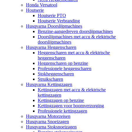
Honda Versatool
Houtserie
Houtserie PTO
Houtserie Verbranding
Husqvarna Doorslijpmachines
Benzine-aangedreven doorslijpmachines
Doorslijpmachines met accu & elektrische
doorslijpmachines
Husqvarna Heggenscharen
Heggenscharen met accu & elektrische
heggenscharen
Heggenscharen op benzine
Professionele heggenscharen
Stokheggenscharen
Struikscharen
Husqvarna Kettingzagen
Kettingzagen met accu & elektrische
kettingzagen
Kettingzagen op benzine
Kettingzagen voor boomverzorging
Professionele kettingzagen
Husqvarna Motorzeisen
Husqvarna Snoeizagen
Husqvarna Stoksnoeizagen