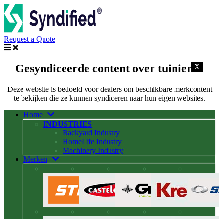
Request a Quote
Gesyndiceerde content over tuinieren
X
Deze website is bedoeld voor dealers om beschikbare merkcontent
te bekijken die ze kunnen syndiceren naar hun eigen websites.
Home
INDUSTRIES
Backyard Industry
HomeLife Industry
Machinery Industry
Merken