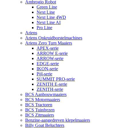
Ambrogio Robot
Green Line
Next Line
Next Line 4WD
Next Line AI
Pro Line
Ariens
Ariens Onkruidborstelmachines
Ariens Zero Turn Maaiers
APEX-serie
ARROW E-serie
ARROW-serie
EDGE-serie
IKON-serie
Pijl-serie
SUMMIT PRO-serie
ZENITH E-serie
ZENITH-serie
BCS Aanbouwmaaiers
BCS Motormaaiers
BCS Tractoren
BCS Tuinfrezen
BCS Zitmaaiers
Benzine-aangedreven klepelmaaiers
Billy Goat Beluchters