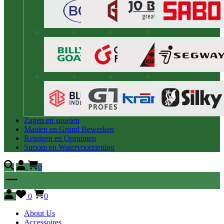
Zagen en snoeien
Maaien en Grond Bewerken
Reinigen en Opruimen
Stroom en Watervoorziening
0
0
0
About Us
Accessoires