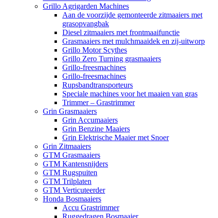
Grillo Agrigarden Machines
Aan de voorzijde gemonteerde zitmaaiers met
grasopvangbak
Diesel zitmaaiers met frontmaaifunctie
Grasmaaiers met mulchmaaidek en zij-uitworp
Grillo Motor Scythes
Grillo Zero Turning grasmaaiers
Grillo-freesmachines
Grillo-freesmachines
Rupsbandtransporteurs
Speciale machines voor het maaien van gras
Trimmer – Grastrimmer
Grin Grasmaaiers
Grin Accumaaiers
Grin Benzine Maaiers
Grin Elektrische Maaier met Snoer
Grin Zitmaaiers
GTM Grasmaaiers
GTM Kantensnijders
GTM Rugspuiten
GTM Trilplaten
GTM Verticuteerder
Honda Bosmaaiers
Accu Grastrimmer
Ruggedragen Bosmaaier