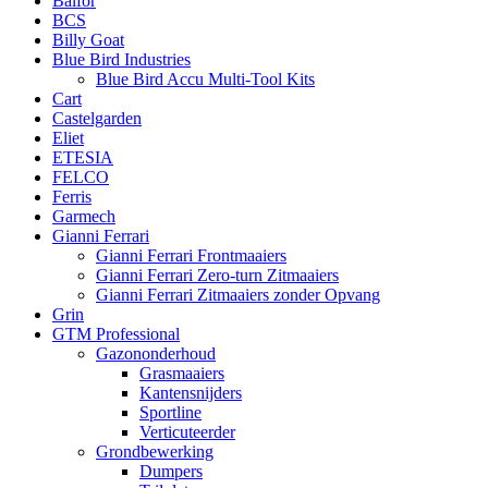
Balfor
BCS
Billy Goat
Blue Bird Industries
Blue Bird Accu Multi-Tool Kits
Cart
Castelgarden
Eliet
ETESIA
FELCO
Ferris
Garmech
Gianni Ferrari
Gianni Ferrari Frontmaaiers
Gianni Ferrari Zero-turn Zitmaaiers
Gianni Ferrari Zitmaaiers zonder Opvang
Grin
GTM Professional
Gazononderhoud
Grasmaaiers
Kantensnijders
Sportline
Verticuteerder
Grondbewerking
Dumpers