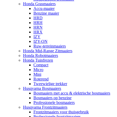
Honda Grasmaaiers
Accu-maaier
Benzine maaier
HRD
HRH
HRN
HRX
IZY
IZY-ON
Ruw-terreinmaaiers
Honda Mid-Range Zitmaaiers
Honda Robotmaaiers
Honda Tuinfrezen
Compact
Micro
Mini
Roterend
Tweewielige trekker
Husqvarna Bosmaaiers
Bosmaaiers met accu & elektrische bosmaaiers
Bosmaaiers op benzine
Professionele bosmaaiers
Husqvarna Frontzitmaaiers
Frontzitmaaiers voor thuisgebruik
Professionele frontzitmaaiers