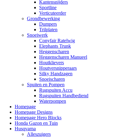
Kantensnijders
Sportline
Verticuteerder
Grondbewerking
Dumpers
Trilplaten
Snoeiwerk
Conyfair Ratelwig
Elephants Trunk
Heggenscharen
Heggenscharen Manueel
Houtklievers
Houtversnipperaars
Silky Handzagen
Snoeischaren
Spuiten en Pompen
Rugspuiten Accu
Rugspuiten Handbediend
Waterpompen
Homepage
Homepage Designs
Homepage Hero Blocks
Honda Gazon en Tuin
Husqvarna
Alleszuigers