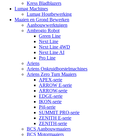
Kress Bladblazers
Lumag Machines
Lumag Houtbewerking
Maaien en Grond Bewerken
Aanbouwwerktuigen
Ambrogio Robot
Green Line
Next Line
Next Line 4WD
Next Line AI
Pro Line
Ariens
Ariens Onkruidborstelmachines
Ariens Zero Turn Maaiers
APEX-serie
ARROW E-serie
ARROW-serie
EDGE-serie
IKON-serie
Pijl-serie
SUMMIT PRO-serie
ZENITH E-serie
ZENITH-serie
BCS Aanbouwmaaiers
BCS Motormaaiers