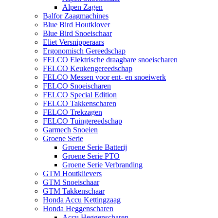
Alpen Zagen
Balfor Zaagmachines
Blue Bird Houtklover
Blue Bird Snoeischaar
Eliet Versnipperaars
Ergonomisch Gereedschap
FELCO Elektrische draagbare snoeischaren
FELCO Keukengereedschap
FELCO Messen voor ent- en snoeiwerk
FELCO Snoeischaren
FELCO Special Edition
FELCO Takkenscharen
FELCO Trekzagen
FELCO Tuingereedschap
Garmech Snoeien
Groene Serie
Groene Serie Batterij
Groene Serie PTO
Groene Serie Verbranding
GTM Houtklievers
GTM Snoeischaar
GTM Takkenschaar
Honda Accu Kettingzaag
Honda Heggenscharen
Accu Heggenscharen