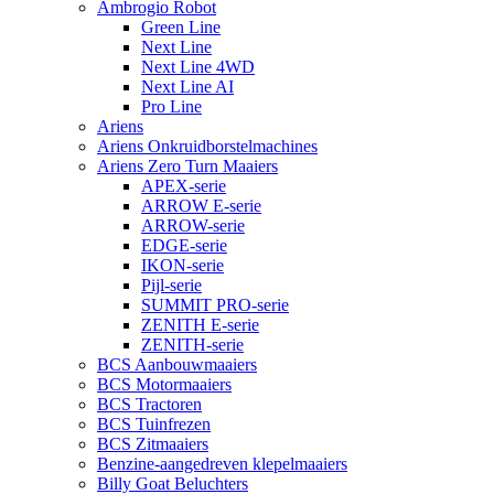
Ambrogio Robot
Green Line
Next Line
Next Line 4WD
Next Line AI
Pro Line
Ariens
Ariens Onkruidborstelmachines
Ariens Zero Turn Maaiers
APEX-serie
ARROW E-serie
ARROW-serie
EDGE-serie
IKON-serie
Pijl-serie
SUMMIT PRO-serie
ZENITH E-serie
ZENITH-serie
BCS Aanbouwmaaiers
BCS Motormaaiers
BCS Tractoren
BCS Tuinfrezen
BCS Zitmaaiers
Benzine-aangedreven klepelmaaiers
Billy Goat Beluchters