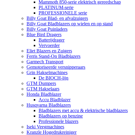
Mammoth 850-serie elektrisch gereedschap
PLATINUM-serie
PROFESSIONELE serie
Billy Goat Blad- en afvalzuigers
Billy Goat Bladblazers op wielen en op stand
Billy Goat Puinladers
Blue Bird Dragers
Batterijdrager
Vervoerder
Eliet Blazers en Zuigers
Ferris Stand-On Bladblazers
Garmech Transport
Gemotoriseerde versnipperaars
Grin Hakselmachines
De BIOCH-lijn
GTM Dumpers
GTM Hakselaars
Honda Bladblazer
Accu Bladblazer
Husqvarna Bladblazers
Bladblazers met accu & elektrische bladblazers
Bladblazers op benzine
Professionele blazers
Iseki Veegmachines
Kranzle Hogedrukreiniger