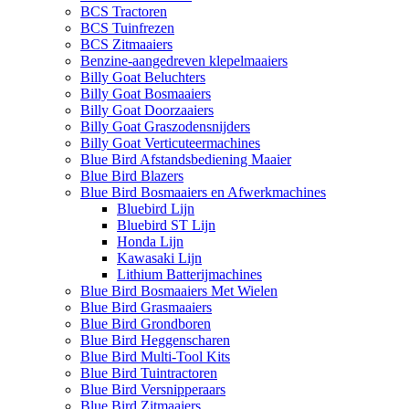
BCS Tractoren
BCS Tuinfrezen
BCS Zitmaaiers
Benzine-aangedreven klepelmaaiers
Billy Goat Beluchters
Billy Goat Bosmaaiers
Billy Goat Doorzaaiers
Billy Goat Graszodensnijders
Billy Goat Verticuteermachines
Blue Bird Afstandsbediening Maaier
Blue Bird Blazers
Blue Bird Bosmaaiers en Afwerkmachines
Bluebird Lijn
Bluebird ST Lijn
Honda Lijn
Kawasaki Lijn
Lithium Batterijmachines
Blue Bird Bosmaaiers Met Wielen
Blue Bird Grasmaaiers
Blue Bird Grondboren
Blue Bird Heggenscharen
Blue Bird Multi-Tool Kits
Blue Bird Tuintractoren
Blue Bird Versnipperaars
Blue Bird Zitmaaiers