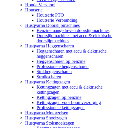
Honda Versatool
Houtserie
Houtserie PTO
Houtserie Verbranding
Husqvarna Doorslijpmachines
Benzine-aangedreven doorslijpmachines
Doorslijpmachines met accu & elektrische
doorslijpmachines
Husqvarna Heggenscharen
Heggenscharen met accu & elektrische
heggenscharen
Heggenscharen op benzine
Professionele heggenscharen
Stokheggenscharen
Struikscharen
Husqvarna Kettingzagen
Kettingzagen met accu & elektrische
kettingzagen
Kettingzagen op benzine
Kettingzagen voor boomverzorging
Professionele kettingzagen
Husqvarna Motorzeisen
Husqvarna Snoeizagen
Husqvarna Stoksnoeizagen