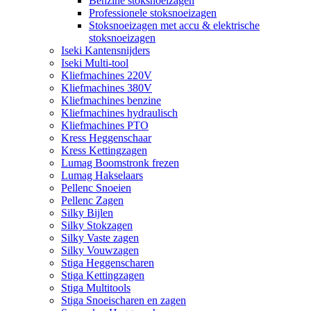
Benzine stoksnoeizagen
Professionele stoksnoeizagen
Stoksnoeizagen met accu & elektrische
stoksnoeizagen
Iseki Kantensnijders
Iseki Multi-tool
Kliefmachines 220V
Kliefmachines 380V
Kliefmachines benzine
Kliefmachines hydraulisch
Kliefmachines PTO
Kress Heggenschaar
Kress Kettingzagen
Lumag Boomstronk frezen
Lumag Hakselaars
Pellenc Snoeien
Pellenc Zagen
Silky Bijlen
Silky Stokzagen
Silky Vaste zagen
Silky Vouwzagen
Stiga Heggenscharen
Stiga Kettingzagen
Stiga Multitools
Stiga Snoeischaren en zagen