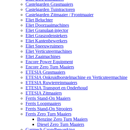
Castelgarden Grasmaaiers
Castelgarden Tuintractoren
Castelgarden Zitmaaier / Frontmaaier
Eliet Beluchter
Eliet Doorzaaimachines
Eliet Granulaat-injector
Eliet Graszodenstekers
Eliet Kantenbewerkers
Eliet Sneeuwruimers
Eliet Verticuteermachines
Eliet Zaaimachines
Encore Power Equipment
Encore Zero Turn Maaiers
ETESIA Grasmaaiers
ETESIA Onkruidborstelmachine en Verticuteermachine
ETESIA Ruwterreinmaaiers
ETESIA Transport en Onderhoud
ETESIA Zitmaaiers
Ferris Stand-On Maaiers
Ferris Loopmaaiers
Ferris Stand-On Strooiers
Ferris Zero Turn Maaiers
Benzine Zero Turn Maaiers
Diesel Zero Turn Maaiers
Garmech Grondbewerking