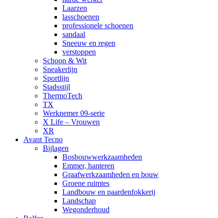
Laarzen
lasschoenen
professionele schoenen
sandaal
Sneeuw en regen
verstoppen
Schoon & Wit
Sneakerlijn
Sportlijn
Stadsstijl
ThermoTech
TX
Werknemer 09-serie
X Life – Vrouwen
XR
Avant Tecno
Bijlagen
Bosbouwwerkzaamheden
Emmer, hanteren
Graafwerkzaamheden en bouw
Groene ruimtes
Landbouw en paardenfokkerij
Landschap
Wegonderhoud