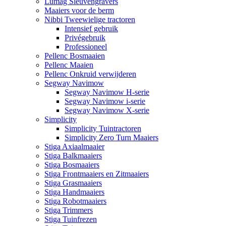
Lumag Sleuvengravers
Maaiers voor de berm
Nibbi Tweewielige tractoren
Intensief gebruik
Privégebruik
Professioneel
Pellenc Bosmaaien
Pellenc Maaien
Pellenc Onkruid verwijderen
Segway Navimow
Segway Navimow H-serie
Segway Navimow i-serie
Segway Navimow X-serie
Simplicity
Simplicity Tuintractoren
Simplicity Zero Turn Maaiers
Stiga Axiaalmaaier
Stiga Balkmaaiers
Stiga Bosmaaiers
Stiga Frontmaaiers en Zitmaaiers
Stiga Grasmaaiers
Stiga Handmaaiers
Stiga Robotmaaiers
Stiga Trimmers
Stiga Tuinfrezen