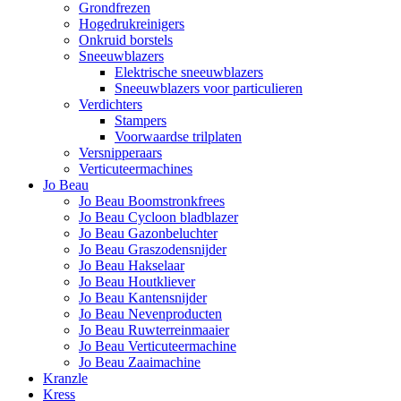
Grondfrezen
Hogedrukreinigers
Onkruid borstels
Sneeuwblazers
Elektrische sneeuwblazers
Sneeuwblazers voor particulieren
Verdichters
Stampers
Voorwaardse trilplaten
Versnipperaars
Verticuteermachines
Jo Beau
Jo Beau Boomstronkfrees
Jo Beau Cycloon bladblazer
Jo Beau Gazonbeluchter
Jo Beau Graszodensnijder
Jo Beau Hakselaar
Jo Beau Houtkliever
Jo Beau Kantensnijder
Jo Beau Nevenproducten
Jo Beau Ruwterreinmaaier
Jo Beau Verticuteermachine
Jo Beau Zaaimachine
Kranzle
Kress