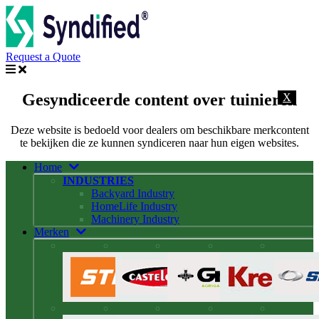
Request a Quote
Gesyndiceerde content over tuinieren
X
Deze website is bedoeld voor dealers om beschikbare merkcontent
te bekijken die ze kunnen syndiceren naar hun eigen websites.
Home
INDUSTRIES
Backyard Industry
HomeLife Industry
Machinery Industry
Merken