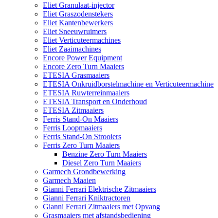
Eliet Granulaat-injector
Eliet Graszodenstekers
Eliet Kantenbewerkers
Eliet Sneeuwruimers
Eliet Verticuteermachines
Eliet Zaaimachines
Encore Power Equipment
Encore Zero Turn Maaiers
ETESIA Grasmaaiers
ETESIA Onkruidborstelmachine en Verticuteermachine
ETESIA Ruwterreinmaaiers
ETESIA Transport en Onderhoud
ETESIA Zitmaaiers
Ferris Stand-On Maaiers
Ferris Loopmaaiers
Ferris Stand-On Strooiers
Ferris Zero Turn Maaiers
Benzine Zero Turn Maaiers
Diesel Zero Turn Maaiers
Garmech Grondbewerking
Garmech Maaien
Gianni Ferrari Elektrische Zitmaaiers
Gianni Ferrari Kniktractoren
Gianni Ferrari Zitmaaiers met Opvang
Grasmaaiers met afstandsbediening