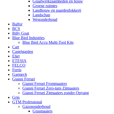
Graafwerkzaamheden en bouw
Groene ruimtes
Landbouw en paardenfokkerij
Landschap
Wegonderhoud
Balfor
BCS
Billy Goat
Blue Bird Industries
Blue Bird Accu Multi-Tool Kits
Cart
Castelgarden
Eliet
ETESIA
FELCO
Ferris
Garmech
Gianni Ferrari
Gianni Ferrari Frontmaaiers
Gianni Ferrari Zero-turn Zitmaaiers
Gianni Ferrari Zitmaaiers zonder Opvang
Grin
GTM Professional
Gazononderhoud
Grasmaaiers