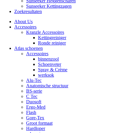
Sunseeker Heggenscharen
Sunseeker Kettingzagen
Zoekresultaten
About Us
Accessoires
Kranzle Accessoires
Kettingreiniger
Ronde reiniger
Atlas schoenen
Accessoires
binnenzool
Schoenveter
Spray & Crème
werksok
Alu-Tec
Anatomische structuur
BS-serie
C Tec
Duosoft
Ergo-Med
Flash
Gore-Tex
Groot formaat
Hardloper