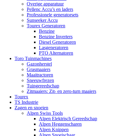
Overige apparatuur
Pellenc Accu’s en laders
Professionele generatorsets
Sunseeker Accu
Tourex Generatoren
Benzine
Benzine Inverters
Diesel Generatoren
Lasgeneratoren
PTO Alternatoren
Toro Tuinmachines
Gazonherstel
Grasmaaiers
Maaitractoren
Sneeuwfrezen
Tuingereedschap
Zitmaaiers: Zit- en zero-turn maaiers
Tourex
TS Industrie
Zagen en snoeien
Alpen Swiss Tools
Alpen Elektrisch Gereedschap
Alpen Heggenscharen
Alpen Knippen
Alpen Snoeischaar