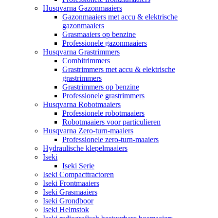
Husqvarna Gazonmaaiers
Gazonmaaiers met accu & elektrische
gazonmaaiers
Grasmaaiers op benzine
Professionele gazonmaaiers
Husqvarna Grastrimmers
Combitrimmers
Grastrimmers met accu & elektrische
grastrimmers
Grastrimmers op benzine
Professionele grastrimmers
Husqvarna Robotmaaiers
Professionele robotmaaiers
Robotmaaiers voor particulieren
Husqvarna Zero-turn-maaiers
Professionele zero-turn-maaiers
Hydraulische klepelmaaiers
Iseki
Iseki Serie
Iseki Compacttractoren
Iseki Frontmaaiers
Iseki Grasmaaiers
Iseki Grondboor
Iseki Helmstok