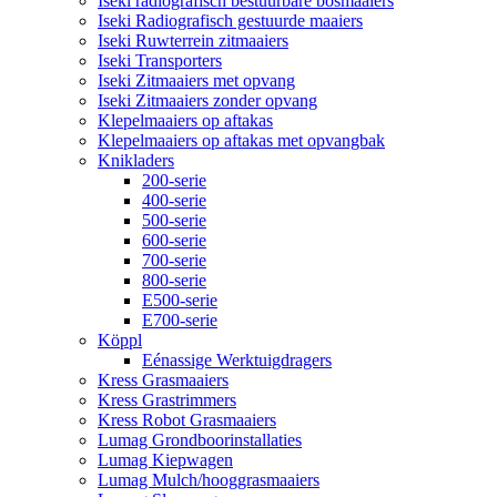
Iseki radiografisch bestuurbare bosmaaiers
Iseki Radiografisch gestuurde maaiers
Iseki Ruwterrein zitmaaiers
Iseki Transporters
Iseki Zitmaaiers met opvang
Iseki Zitmaaiers zonder opvang
Klepelmaaiers op aftakas
Klepelmaaiers op aftakas met opvangbak
Knikladers
200-serie
400-serie
500-serie
600-serie
700-serie
800-serie
E500-serie
E700-serie
Köppl
Eénassige Werktuigdragers
Kress Grasmaaiers
Kress Grastrimmers
Kress Robot Grasmaaiers
Lumag Grondboorinstallaties
Lumag Kiepwagen
Lumag Mulch/hooggrasmaaiers