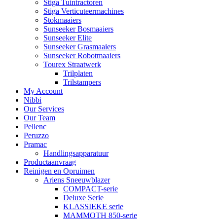
Stiga Tuintractoren
Stiga Verticuteermachines
Stokmaaiers
Sunseeker Bosmaaiers
Sunseeker Elite
Sunseeker Grasmaaiers
Sunseeker Robotmaaiers
Tourex Straatwerk
Trilplaten
Trilstampers
My Account
Nibbi
Our Services
Our Team
Pellenc
Peruzzo
Pramac
Handlingsapparatuur
Productaanvraag
Reinigen en Opruimen
Ariens Sneeuwblazer
COMPACT-serie
Deluxe Serie
KLASSIEKE serie
MAMMOTH 850-serie