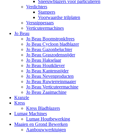
Sneeuwblazers voor particulieren
Verdichters
Stampers
Voorwaardse trilplaten
Versnipperaars
Verticuteermachines
Jo Beau
Jo Beau Boomstronkfrees
Jo Beau Cycloon bladblazer
Jo Beau Gazonbeluchter
Jo Beau Graszodensnijder
Jo Beau Hakselaar
Jo Beau Houtkliever
Jo Beau Kantensnijder
Jo Beau Nevenproducten
Jo Beau Ruwterreinmaaier
Jo Beau Verticuteermachine
Jo Beau Zaaimachine
Kranzle
Kress
Kress Bladblazers
Lumag Machines
Lumag Houtbewerking
Maaien en Grond Bewerken
Aanbouwwerktuigen