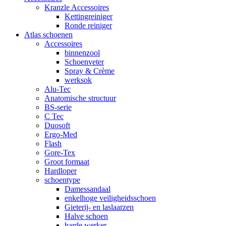
Kranzle Accessoires
Kettingreiniger
Ronde reiniger
Atlas schoenen
Accessoires
binnenzool
Schoenveter
Spray & Crème
werksok
Alu-Tec
Anatomische structuur
BS-serie
C Tec
Duosoft
Ergo-Med
Flash
Gore-Tex
Groot formaat
Hardloper
schoentype
Damessandaal
enkelhoge veiligheidsschoen
Gieterij- en laslaarzen
Halve schoen
harde werker