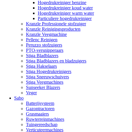
Hogedrukreiniger benzine
Hogedrukreiniger koud water
Hogedrukreiniger warm water
Particuliere hogedrukreiniger
Kranzle Professionele stofzuiger
Kranzle Reinigingsproducten
Kranzle Veegmachine
Pellenc Reinigen
Peruzzo stofzuigers
PTO-versnipperaars
Stiga Bladblazers
Stiga Bladblazers en bladzuigers
Stiga Hakselaars
Stiga Hogedrukreinigers
Stiga Sneeuwschuivers
Stiga Veegmachines
Sunseeker Blazers
Veger
Sabo
Batterijsysteem
Gazontractoren
Grasmaaiers
Ruwterreinmachines
Tuingereedschap
Verticuteermachines