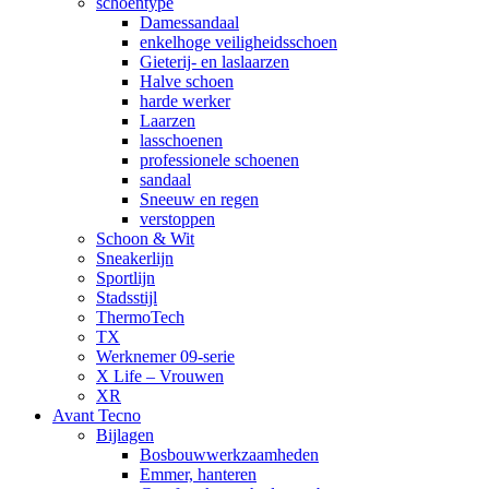
schoentype
Damessandaal
enkelhoge veiligheidsschoen
Gieterij- en laslaarzen
Halve schoen
harde werker
Laarzen
lasschoenen
professionele schoenen
sandaal
Sneeuw en regen
verstoppen
Schoon & Wit
Sneakerlijn
Sportlijn
Stadsstijl
ThermoTech
TX
Werknemer 09-serie
X Life – Vrouwen
XR
Avant Tecno
Bijlagen
Bosbouwwerkzaamheden
Emmer, hanteren