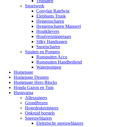
Trilplaten
Snoeiwerk
Conyfair Ratelwig
Elephants Trunk
Heggenscharen
Heggenscharen Manueel
Houtklievers
Houtversnipperaars
Silky Handzagen
Snoeischaren
Spuiten en Pompen
Rugspuiten Accu
Rugspuiten Handbediend
Waterpompen
Homepage
Homepage Designs
Homepage Hero Blocks
Honda Gazon en Tuin
Husqvarna
Alleszuigers
Grondfrezen
Hogedrukreinigers
Onkruid borstels
Sneeuwblazers
Elektrische sneeuwblazers