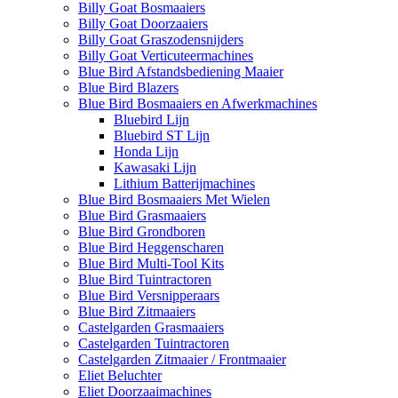
Billy Goat Bosmaaiers
Billy Goat Doorzaaiers
Billy Goat Graszodensnijders
Billy Goat Verticuteermachines
Blue Bird Afstandsbediening Maaier
Blue Bird Blazers
Blue Bird Bosmaaiers en Afwerkmachines
Bluebird Lijn
Bluebird ST Lijn
Honda Lijn
Kawasaki Lijn
Lithium Batterijmachines
Blue Bird Bosmaaiers Met Wielen
Blue Bird Grasmaaiers
Blue Bird Grondboren
Blue Bird Heggenscharen
Blue Bird Multi-Tool Kits
Blue Bird Tuintractoren
Blue Bird Versnipperaars
Blue Bird Zitmaaiers
Castelgarden Grasmaaiers
Castelgarden Tuintractoren
Castelgarden Zitmaaier / Frontmaaier
Eliet Beluchter
Eliet Doorzaaimachines