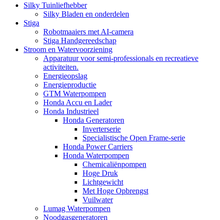
Silky Tuinliefhebber
Silky Bladen en onderdelen
Stiga
Robotmaaiers met AI-camera
Stiga Handgereedschap
Stroom en Watervoorziening
Apparatuur voor semi-professionals en recreatieve
activiteiten.
Energieopslag
Energieproductie
GTM Waterpompen
Honda Accu en Lader
Honda Industrieel
Honda Generatoren
Inverterserie
Specialistische Open Frame-serie
Honda Power Carriers
Honda Waterpompen
Chemicaliënpompen
Hoge Druk
Lichtgewicht
Met Hoge Opbrengst
Vuilwater
Lumag Waterpompen
Noodgasgeneratoren