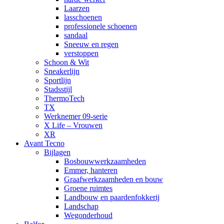
Laarzen
lasschoenen
professionele schoenen
sandaal
Sneeuw en regen
verstoppen
Schoon & Wit
Sneakerlijn
Sportlijn
Stadsstijl
ThermoTech
TX
Werknemer 09-serie
X Life – Vrouwen
XR
Avant Tecno
Bijlagen
Bosbouwwerkzaamheden
Emmer, hanteren
Graafwerkzaamheden en bouw
Groene ruimtes
Landbouw en paardenfokkerij
Landschap
Wegonderhoud