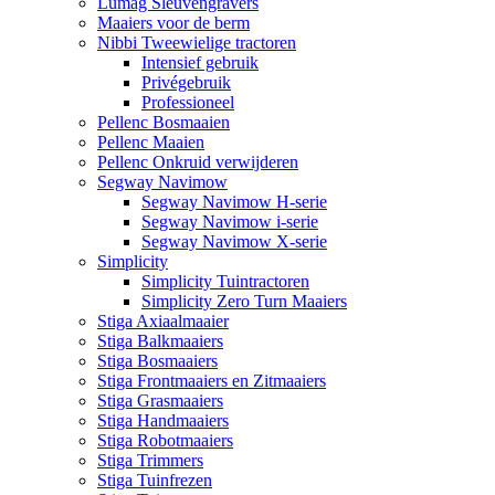
Lumag Sleuvengravers
Maaiers voor de berm
Nibbi Tweewielige tractoren
Intensief gebruik
Privégebruik
Professioneel
Pellenc Bosmaaien
Pellenc Maaien
Pellenc Onkruid verwijderen
Segway Navimow
Segway Navimow H-serie
Segway Navimow i-serie
Segway Navimow X-serie
Simplicity
Simplicity Tuintractoren
Simplicity Zero Turn Maaiers
Stiga Axiaalmaaier
Stiga Balkmaaiers
Stiga Bosmaaiers
Stiga Frontmaaiers en Zitmaaiers
Stiga Grasmaaiers
Stiga Handmaaiers
Stiga Robotmaaiers
Stiga Trimmers
Stiga Tuinfrezen