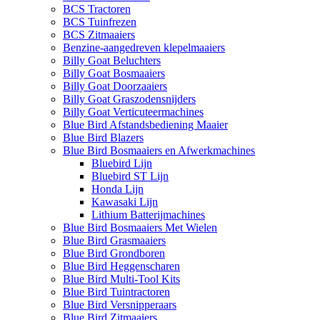
BCS Tractoren
BCS Tuinfrezen
BCS Zitmaaiers
Benzine-aangedreven klepelmaaiers
Billy Goat Beluchters
Billy Goat Bosmaaiers
Billy Goat Doorzaaiers
Billy Goat Graszodensnijders
Billy Goat Verticuteermachines
Blue Bird Afstandsbediening Maaier
Blue Bird Blazers
Blue Bird Bosmaaiers en Afwerkmachines
Bluebird Lijn
Bluebird ST Lijn
Honda Lijn
Kawasaki Lijn
Lithium Batterijmachines
Blue Bird Bosmaaiers Met Wielen
Blue Bird Grasmaaiers
Blue Bird Grondboren
Blue Bird Heggenscharen
Blue Bird Multi-Tool Kits
Blue Bird Tuintractoren
Blue Bird Versnipperaars
Blue Bird Zitmaaiers