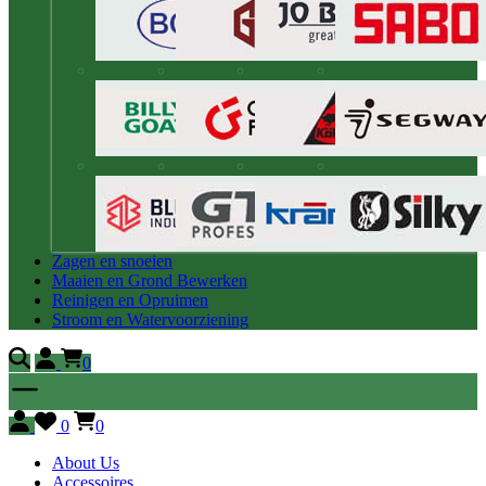
Zagen en snoeien
Maaien en Grond Bewerken
Reinigen en Opruimen
Stroom en Watervoorziening
0
0
0
About Us
Accessoires