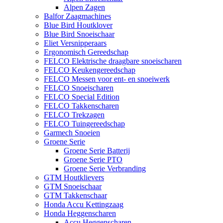
Alpen Zagen
Balfor Zaagmachines
Blue Bird Houtklover
Blue Bird Snoeischaar
Eliet Versnipperaars
Ergonomisch Gereedschap
FELCO Elektrische draagbare snoeischaren
FELCO Keukengereedschap
FELCO Messen voor ent- en snoeiwerk
FELCO Snoeischaren
FELCO Special Edition
FELCO Takkenscharen
FELCO Trekzagen
FELCO Tuingereedschap
Garmech Snoeien
Groene Serie
Groene Serie Batterij
Groene Serie PTO
Groene Serie Verbranding
GTM Houtklievers
GTM Snoeischaar
GTM Takkenschaar
Honda Accu Kettingzaag
Honda Heggenscharen
Accu Heggenscharen