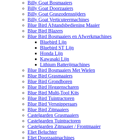
Billy Goat Bosmaaiers
Billy Goat Doorzaaiers
Billy Goat Graszodensnijders
Billy Goat Verticuteermachines
Blue Bird Afstandsbediening Maaier
Blue Bird Blazers
Blue Bird Bosmaaiers en Afwerkmachines
Bluebird Lijn
Bluebird ST Lijn
Honda Lijn
Kawasaki Lijn
Lithium Batterijmachines
Blue Bird Bosmaaiers Met Wielen
Blue Bird Grasmaaiers
Blue Bird Grondboren
Blue Bird Heggenscharen
Blue Bird Multi-Tool Kits
Blue Bird Tuintractoren
Blue Bird Versnipperaars
Blue Bird Zitmaaiers
Castelgarden Grasmaaiers
Castelgarden Tuintractoren
Castelgarden Zitmaaier / Frontmaaier
Eliet Beluchter
Eliet Doorzaaimachines