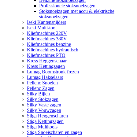
Benzine stoksnoeizagen
Professionele stoksnoeizagen
Stoksnoeizagen met accu & elektrische
stoksnoeizagen
Iseki Kantensnijders
Iseki Multi-tool
Kliefmachines 220V
Kliefmachines 380V
Kliefmachines benzine
Kliefmachines hydraulisch
Kliefmachines PTO
Kress Heggenschaar
Kress Kettingzagen
Lumag Boomstronk frezen
Lumag Hakselaars
Pellenc Snoeien
Pellenc Zagen
Silky Bijlen
Silky Stokzagen
Silky Vaste zagen
Silky Vouwzagen
Stiga Heggenscharen
Stiga Kettingzagen
Stiga Multitools
Stiga Snoeischaren en zagen