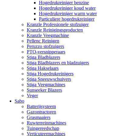
Hogedrukreiniger benzine
Hogedrukreiniger koud water
Hogedrukreiniger warm water
Particuliere hogedrukreiniger
Kranzle Professionele stofzuiger
Kranzle Reinigingsproducten
Kranzle Veegmachine
Pellenc Reinigen
Peruzzo stofzuigers
PTO-versnipperaars
Stiga Bladblazers
Stiga Bladblazers en bladzuigers
Stiga Hakselaars
Stiga Hogedrukreinigers
Stiga Sneeuwschuivers
Stiga Veegmachines
Sunseeker Blazers
Veger
Sabo
Batterijsysteem
Gazontractoren
Grasmaaiers
Ruwterreinmachines
Tuingereedschap
Verticuteermachines