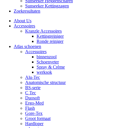
Sunseeker Heggenscharen
Sunseeker Kettingzagen
Zoekresultaten
About Us
Accessoires
Kranzle Accessoires
Kettingreiniger
Ronde reiniger
Atlas schoenen
Accessoires
binnenzool
Schoenveter
Spray & Crème
werksok
Alu-Tec
Anatomische structuur
BS-serie
C Tec
Duosoft
Ergo-Med
Flash
Gore-Tex
Groot formaat
Hardloper