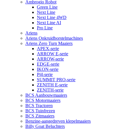
Ambrogio Robot
Green Line
Next Line
Next Line 4WD
Next Line AI
Pro Line
Ariens
Ariens Onkruidborstelmachines
Ariens Zero Turn Maaiers
APEX-serie
ARROW E-serie
ARROW-serie
EDGE-serie
IKON-serie
Pijl-serie
SUMMIT PRO-serie
ZENITH E-serie
ZENITH-serie
BCS Aanbouwmaaiers
BCS Motormaaiers
BCS Tractoren
BCS Tuinfrezen
BCS Zitmaaiers
Benzine-aangedreven klepelmaaiers
Billy Goat Beluchters