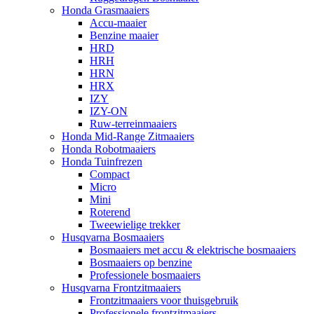
Honda Grasmaaiers
Accu-maaier
Benzine maaier
HRD
HRH
HRN
HRX
IZY
IZY-ON
Ruw-terreinmaaiers
Honda Mid-Range Zitmaaiers
Honda Robotmaaiers
Honda Tuinfrezen
Compact
Micro
Mini
Roterend
Tweewielige trekker
Husqvarna Bosmaaiers
Bosmaaiers met accu & elektrische bosmaaiers
Bosmaaiers op benzine
Professionele bosmaaiers
Husqvarna Frontzitmaaiers
Frontzitmaaiers voor thuisgebruik
Professionele frontzitmaaiers