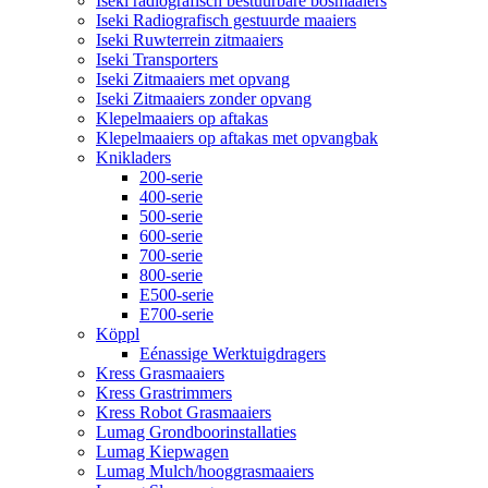
Iseki radiografisch bestuurbare bosmaaiers
Iseki Radiografisch gestuurde maaiers
Iseki Ruwterrein zitmaaiers
Iseki Transporters
Iseki Zitmaaiers met opvang
Iseki Zitmaaiers zonder opvang
Klepelmaaiers op aftakas
Klepelmaaiers op aftakas met opvangbak
Knikladers
200-serie
400-serie
500-serie
600-serie
700-serie
800-serie
E500-serie
E700-serie
Köppl
Eénassige Werktuigdragers
Kress Grasmaaiers
Kress Grastrimmers
Kress Robot Grasmaaiers
Lumag Grondboorinstallaties
Lumag Kiepwagen
Lumag Mulch/hooggrasmaaiers