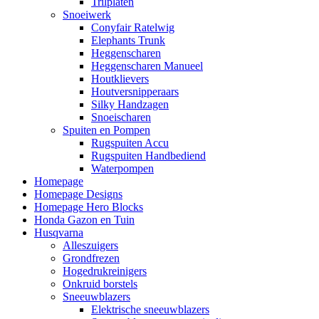
Trilplaten
Snoeiwerk
Conyfair Ratelwig
Elephants Trunk
Heggenscharen
Heggenscharen Manueel
Houtklievers
Houtversnipperaars
Silky Handzagen
Snoeischaren
Spuiten en Pompen
Rugspuiten Accu
Rugspuiten Handbediend
Waterpompen
Homepage
Homepage Designs
Homepage Hero Blocks
Honda Gazon en Tuin
Husqvarna
Alleszuigers
Grondfrezen
Hogedrukreinigers
Onkruid borstels
Sneeuwblazers
Elektrische sneeuwblazers