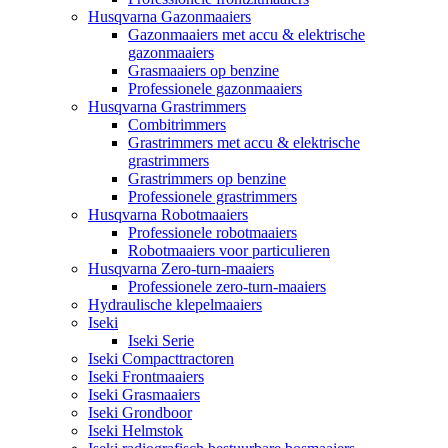
Husqvarna Gazonmaaiers
Gazonmaaiers met accu & elektrische
gazonmaaiers
Grasmaaiers op benzine
Professionele gazonmaaiers
Husqvarna Grastrimmers
Combitrimmers
Grastrimmers met accu & elektrische
grastrimmers
Grastrimmers op benzine
Professionele grastrimmers
Husqvarna Robotmaaiers
Professionele robotmaaiers
Robotmaaiers voor particulieren
Husqvarna Zero-turn-maaiers
Professionele zero-turn-maaiers
Hydraulische klepelmaaiers
Iseki
Iseki Serie
Iseki Compacttractoren
Iseki Frontmaaiers
Iseki Grasmaaiers
Iseki Grondboor
Iseki Helmstok