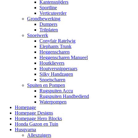
Kantensnijders
Sportline
Verticuteerder
Grondbewerking
Dumpers
Trilplaten
Snoeiwerk
Conyfair Ratelwig
Elephants Trunk
Heggenscharen
Heggenscharen Manueel
Houtklievers
Houtversnipperaars
Silky Handzagen
Snoeischaren
Spuiten en Pompen
Rugspuiten Accu
Rugspuiten Handbediend
Waterpompen
Homepage
Homepage Designs
Homepage Hero Blocks
Honda Gazon en Tuin
Husqvarna
Alleszuigers