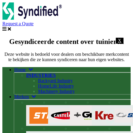
Request a Quote
Gesyndiceerde content over tuinieren
X
Deze website is bedoeld voor dealers om beschikbare merkcontent
te bekijken die ze kunnen syndiceren naar hun eigen websites.
Home
INDUSTRIES
Backyard Industry
HomeLife Industry
Machinery Industry
Merken