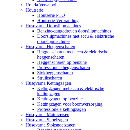
Honda Versatool
Houtserie
Houtserie PTO
Houtserie Verbranding
Husqvarna Doorslijpmachines
Benzine-aangedreven doorslijpmachines
Doorslijpmachines met accu & elektrische
doorslijpmachines
Husqvarna Heggenscharen
Heggenscharen met accu & elektrische
heggenscharen
Heggenscharen op benzine
Professionele heggenscharen
Stokheggenscharen
Struikscharen
Husqvarna Kettingzagen
Kettingzagen met accu & elektrische
kettingzagen
Kettingzagen op benzine
Kettingzagen voor boomverzorging
Professionele kettingzagen
Husqvarna Motorzeisen
Husqvarna Snoeizagen
Husqvarna Stoksnoeizagen