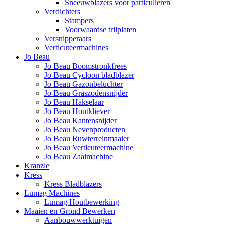
Sneeuwblazers voor particulieren
Verdichters
Stampers
Voorwaardse trilplaten
Versnipperaars
Verticuteermachines
Jo Beau
Jo Beau Boomstronkfrees
Jo Beau Cycloon bladblazer
Jo Beau Gazonbeluchter
Jo Beau Graszodensnijder
Jo Beau Hakselaar
Jo Beau Houtkliever
Jo Beau Kantensnijder
Jo Beau Nevenproducten
Jo Beau Ruwterreinmaaier
Jo Beau Verticuteermachine
Jo Beau Zaaimachine
Kranzle
Kress
Kress Bladblazers
Lumag Machines
Lumag Houtbewerking
Maaien en Grond Bewerken
Aanbouwwerktuigen