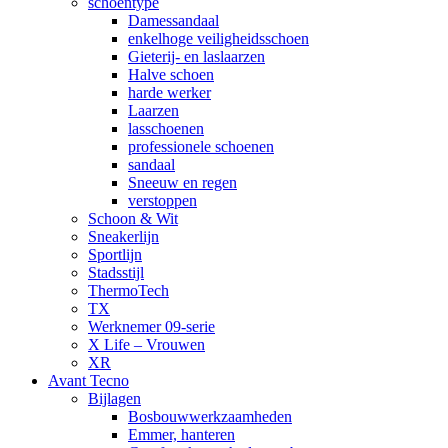
schoentype
Damessandaal
enkelhoge veiligheidsschoen
Gieterij- en laslaarzen
Halve schoen
harde werker
Laarzen
lasschoenen
professionele schoenen
sandaal
Sneeuw en regen
verstoppen
Schoon & Wit
Sneakerlijn
Sportlijn
Stadsstijl
ThermoTech
TX
Werknemer 09-serie
X Life – Vrouwen
XR
Avant Tecno
Bijlagen
Bosbouwwerkzaamheden
Emmer, hanteren