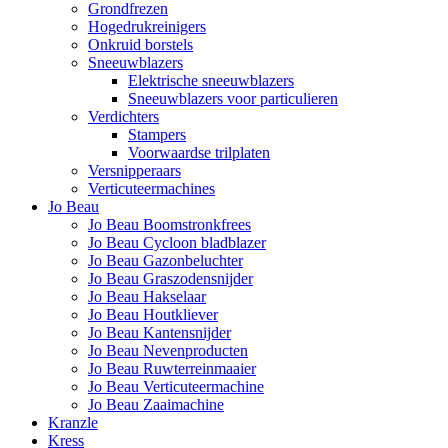
Grondfrezen
Hogedrukreinigers
Onkruid borstels
Sneeuwblazers
Elektrische sneeuwblazers
Sneeuwblazers voor particulieren
Verdichters
Stampers
Voorwaardse trilplaten
Versnipperaars
Verticuteermachines
Jo Beau
Jo Beau Boomstronkfrees
Jo Beau Cycloon bladblazer
Jo Beau Gazonbeluchter
Jo Beau Graszodensnijder
Jo Beau Hakselaar
Jo Beau Houtkliever
Jo Beau Kantensnijder
Jo Beau Nevenproducten
Jo Beau Ruwterreinmaaier
Jo Beau Verticuteermachine
Jo Beau Zaaimachine
Kranzle
Kress