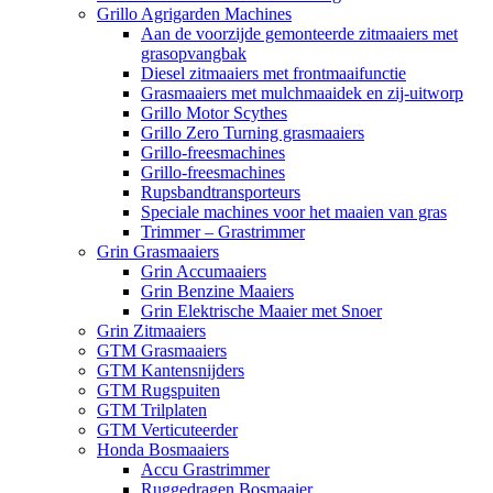
Grillo Agrigarden Machines
Aan de voorzijde gemonteerde zitmaaiers met
grasopvangbak
Diesel zitmaaiers met frontmaaifunctie
Grasmaaiers met mulchmaaidek en zij-uitworp
Grillo Motor Scythes
Grillo Zero Turning grasmaaiers
Grillo-freesmachines
Grillo-freesmachines
Rupsbandtransporteurs
Speciale machines voor het maaien van gras
Trimmer – Grastrimmer
Grin Grasmaaiers
Grin Accumaaiers
Grin Benzine Maaiers
Grin Elektrische Maaier met Snoer
Grin Zitmaaiers
GTM Grasmaaiers
GTM Kantensnijders
GTM Rugspuiten
GTM Trilplaten
GTM Verticuteerder
Honda Bosmaaiers
Accu Grastrimmer
Ruggedragen Bosmaaier