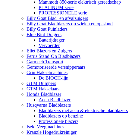
Mammoth 850-serie elektrisch gereedschap
PLATINUM-serie
PROFESSIONELE serie
Billy Goat Blad- en afvalzuigers
Billy Goat Bladblazers op wielen en op stand
Billy Goat Puinladers
Blue Bird Dragers
Batterijdrager
Vervoerder
Eliet Blazers en Zuigers
Ferris Stand-On Bladblazers
Garmech Transport
Gemotoriseerde versnipperaars
Grin Hakselmachines
De BIOCH-lijn
GTM Dumpers
GTM Hakselaars
Honda Bladblazer
Accu Bladblazer
Husqvarna Bladblazers
Bladblazers met accu & elektrische bladblazers
Bladblazers op benzine
Professionele blazers
Iseki Veegmachines
Kranzle Hogedrukreiniger