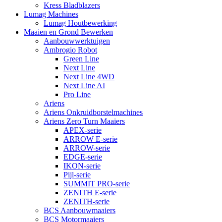
Kress Bladblazers
Lumag Machines
Lumag Houtbewerking
Maaien en Grond Bewerken
Aanbouwwerktuigen
Ambrogio Robot
Green Line
Next Line
Next Line 4WD
Next Line AI
Pro Line
Ariens
Ariens Onkruidborstelmachines
Ariens Zero Turn Maaiers
APEX-serie
ARROW E-serie
ARROW-serie
EDGE-serie
IKON-serie
Pijl-serie
SUMMIT PRO-serie
ZENITH E-serie
ZENITH-serie
BCS Aanbouwmaaiers
BCS Motormaaiers