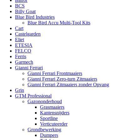
Balfor
BCS
Billy Goat
Blue Bird Industries
Blue Bird Accu Multi-Tool Kits
Cart
Castelgarden
Eliet
ETESIA
FELCO
Ferris
Garmech
Gianni Ferrari
Gianni Ferrari Frontmaaiers
Gianni Ferrari Zero-turn Zitmaaiers
Gianni Ferrari Zitmaaiers zonder Opvang
Grin
GTM Professional
Gazononderhoud
Grasmaaiers
Kantensnijders
Sportline
Verticuteerder
Grondbewerking
Dumpers