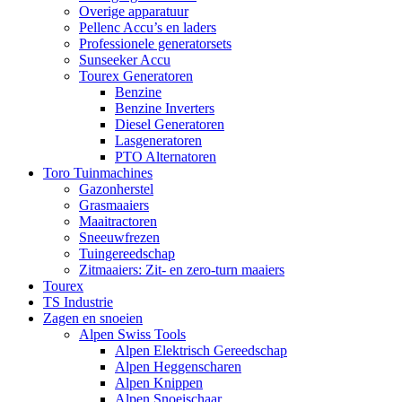
Overige apparatuur
Pellenc Accu’s en laders
Professionele generatorsets
Sunseeker Accu
Tourex Generatoren
Benzine
Benzine Inverters
Diesel Generatoren
Lasgeneratoren
PTO Alternatoren
Toro Tuinmachines
Gazonherstel
Grasmaaiers
Maaitractoren
Sneeuwfrezen
Tuingereedschap
Zitmaaiers: Zit- en zero-turn maaiers
Tourex
TS Industrie
Zagen en snoeien
Alpen Swiss Tools
Alpen Elektrisch Gereedschap
Alpen Heggenscharen
Alpen Knippen
Alpen Snoeischaar