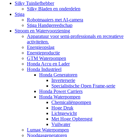
Silky Tuinliefhebber
Silky Bladen en onderdelen
Stiga
Robotmaaiers met AI-camera
Stiga Handgereedschap
Stroom en Watervoorziening
Apparatuur voor semi-professionals en recreatieve
activiteiten.
Energieopslag
Energieproductie
GTM Waterpompen
Honda Accu en Lader
Honda Industrieel
Honda Generatoren
Inverterserie
Specialistische Open Frame-serie
Honda Power Carriers
Honda Waterpompen
Chemicaliënpompen
Hoge Druk
Lichtgewicht
Met Hoge Opbrengst
Vuilwater
Lumag Waterpompen
Noodgasgeneratoren