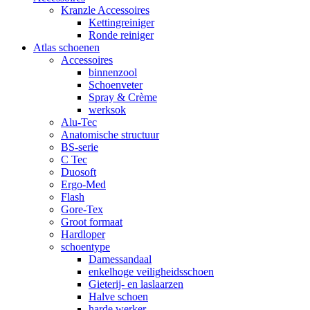
Kranzle Accessoires
Kettingreiniger
Ronde reiniger
Atlas schoenen
Accessoires
binnenzool
Schoenveter
Spray & Crème
werksok
Alu-Tec
Anatomische structuur
BS-serie
C Tec
Duosoft
Ergo-Med
Flash
Gore-Tex
Groot formaat
Hardloper
schoentype
Damessandaal
enkelhoge veiligheidsschoen
Gieterij- en laslaarzen
Halve schoen
harde werker