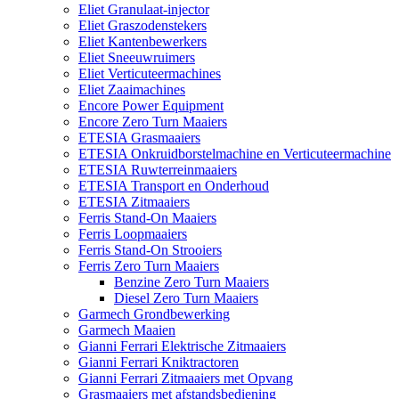
Eliet Granulaat-injector
Eliet Graszodenstekers
Eliet Kantenbewerkers
Eliet Sneeuwruimers
Eliet Verticuteermachines
Eliet Zaaimachines
Encore Power Equipment
Encore Zero Turn Maaiers
ETESIA Grasmaaiers
ETESIA Onkruidborstelmachine en Verticuteermachine
ETESIA Ruwterreinmaaiers
ETESIA Transport en Onderhoud
ETESIA Zitmaaiers
Ferris Stand-On Maaiers
Ferris Loopmaaiers
Ferris Stand-On Strooiers
Ferris Zero Turn Maaiers
Benzine Zero Turn Maaiers
Diesel Zero Turn Maaiers
Garmech Grondbewerking
Garmech Maaien
Gianni Ferrari Elektrische Zitmaaiers
Gianni Ferrari Kniktractoren
Gianni Ferrari Zitmaaiers met Opvang
Grasmaaiers met afstandsbediening