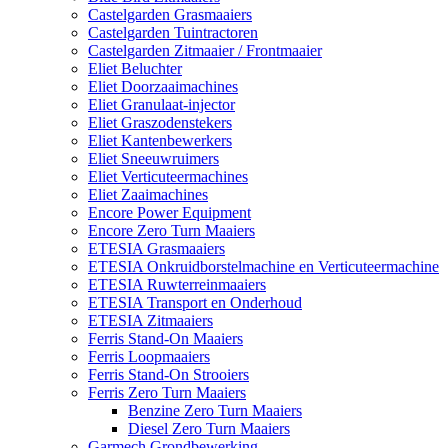
Castelgarden Grasmaaiers
Castelgarden Tuintractoren
Castelgarden Zitmaaier / Frontmaaier
Eliet Beluchter
Eliet Doorzaaimachines
Eliet Granulaat-injector
Eliet Graszodenstekers
Eliet Kantenbewerkers
Eliet Sneeuwruimers
Eliet Verticuteermachines
Eliet Zaaimachines
Encore Power Equipment
Encore Zero Turn Maaiers
ETESIA Grasmaaiers
ETESIA Onkruidborstelmachine en Verticuteermachine
ETESIA Ruwterreinmaaiers
ETESIA Transport en Onderhoud
ETESIA Zitmaaiers
Ferris Stand-On Maaiers
Ferris Loopmaaiers
Ferris Stand-On Strooiers
Ferris Zero Turn Maaiers
Benzine Zero Turn Maaiers
Diesel Zero Turn Maaiers
Garmech Grondbewerking