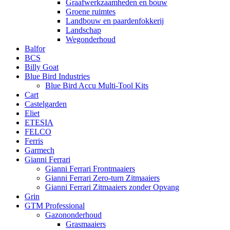
Graafwerkzaamheden en bouw
Groene ruimtes
Landbouw en paardenfokkerij
Landschap
Wegonderhoud
Balfor
BCS
Billy Goat
Blue Bird Industries
Blue Bird Accu Multi-Tool Kits
Cart
Castelgarden
Eliet
ETESIA
FELCO
Ferris
Garmech
Gianni Ferrari
Gianni Ferrari Frontmaaiers
Gianni Ferrari Zero-turn Zitmaaiers
Gianni Ferrari Zitmaaiers zonder Opvang
Grin
GTM Professional
Gazononderhoud
Grasmaaiers