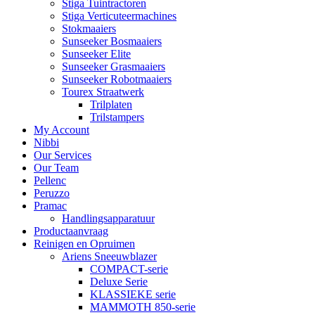
Stiga Tuintractoren
Stiga Verticuteermachines
Stokmaaiers
Sunseeker Bosmaaiers
Sunseeker Elite
Sunseeker Grasmaaiers
Sunseeker Robotmaaiers
Tourex Straatwerk
Trilplaten
Trilstampers
My Account
Nibbi
Our Services
Our Team
Pellenc
Peruzzo
Pramac
Handlingsapparatuur
Productaanvraag
Reinigen en Opruimen
Ariens Sneeuwblazer
COMPACT-serie
Deluxe Serie
KLASSIEKE serie
MAMMOTH 850-serie