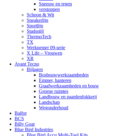
Sneeuw en regen
verstoppen
Schoon & Wit
Sneakerlijn
Sportlijn
Stadsstijl
ThermoTech
TX
Werknemer 09-serie
X Life – Vrouwen
XR
Avant Tecno
Bijlagen
Bosbouwwerkzaamheden
Emmer, hanteren
Graafwerkzaamheden en bouw
Groene ruimtes
Landbouw en paardenfokkerij
Landschap
Wegonderhoud
Balfor
BCS
Billy Goat
Blue Bird Industries
Blue Bird Accu Multi-Tool Kits