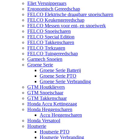
Eliet Versnipperaars
Ergonomisch Gereedschap
FELCO Elektrische draagbare snoeischaren
FELCO Keukengereedschap
FELCO Messen voor ent- en snoeiwerk
FELCO Snoeischaren
FELCO Special Edition
FELCO Takkenscharen
FELCO Trekzagen
FELCO Tuingereedschap
Garmech Snoeien
Groene Serie
Groene Serie Batterij
Groene Serie PTO
Groene Serie Verbranding
GTM Houtklievers
GTM Snoeischaar
GTM Takkenschaar
Honda Accu Kettingzaag
Honda Heggenscharen
Accu Heggenscharen
Honda Versatool
Houtserie
Houtserie PTO
Houtserie Verbranding