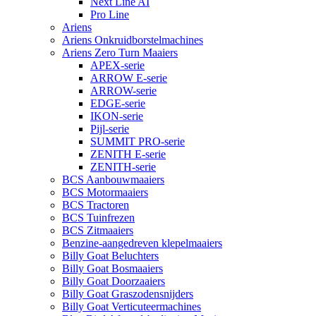
Next Line AI
Pro Line
Ariens
Ariens Onkruidborstelmachines
Ariens Zero Turn Maaiers
APEX-serie
ARROW E-serie
ARROW-serie
EDGE-serie
IKON-serie
Pijl-serie
SUMMIT PRO-serie
ZENITH E-serie
ZENITH-serie
BCS Aanbouwmaaiers
BCS Motormaaiers
BCS Tractoren
BCS Tuinfrezen
BCS Zitmaaiers
Benzine-aangedreven klepelmaaiers
Billy Goat Beluchters
Billy Goat Bosmaaiers
Billy Goat Doorzaaiers
Billy Goat Graszodensnijders
Billy Goat Verticuteermachines