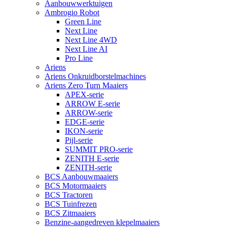
Aanbouwwerktuigen
Ambrogio Robot
Green Line
Next Line
Next Line 4WD
Next Line AI
Pro Line
Ariens
Ariens Onkruidborstelmachines
Ariens Zero Turn Maaiers
APEX-serie
ARROW E-serie
ARROW-serie
EDGE-serie
IKON-serie
Pijl-serie
SUMMIT PRO-serie
ZENITH E-serie
ZENITH-serie
BCS Aanbouwmaaiers
BCS Motormaaiers
BCS Tractoren
BCS Tuinfrezen
BCS Zitmaaiers
Benzine-aangedreven klepelmaaiers