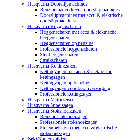
Husqvarna Doorslijpmachines
Benzine-aangedreven doorslijpmachines
Doorslijpmachines met accu & elektrische
doorslijpmachines
Husqvarna Heggenscharen
Heggenscharen met accu & elektrische
heggenscharen
Heggenscharen op benzine
Professionele heggenscharen
Stokheggenscharen
Struikscharen
Husqvarna Kettingzagen
Kettingzagen met accu & elektrische
kettingzagen
Kettingzagen op benzine
Kettingzagen voor boomverzorging
Professionele kettingzagen
Husqvarna Motorzeisen
Husqvarna Snoeizagen
Husqvarna Stoksnoeizagen
Benzine stoksnoeizagen
Professionele stoksnoeizagen
Stoksnoeizagen met accu & elektrische
stoksnoeizagen
Iseki Kantensnijders