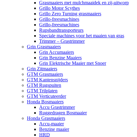
Grasmaaiers met mulchmaaidek en zij-uitworp
Grillo Motor Scythes
Grillo Zero Turning grasmaaiers
Grillo-freesmachines
Grillo-freesmachines
Rupsbandtransporteurs
Speciale machines voor het maaien van gras
Trimmer – Grastrimmer
Grin Grasmaaiers
Grin Accumaaiers
Grin Benzine Maaiers
Grin Elektrische Maaier met Snoer
Grin Zitmaaiers
GTM Grasmaaiers
GTM Kantensnijders
GTM Rugspuiten
GTM Trilplaten
GTM Verticuteerder
Honda Bosmaaiers
Accu Grastrimmer
Ruggedragen Bosmaaier
Honda Grasmaaiers
Accu-maaier
Benzine maaier
HRD