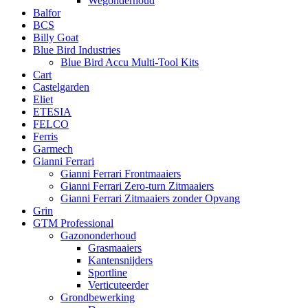
Wegonderhoud
Balfor
BCS
Billy Goat
Blue Bird Industries
Blue Bird Accu Multi-Tool Kits
Cart
Castelgarden
Eliet
ETESIA
FELCO
Ferris
Garmech
Gianni Ferrari
Gianni Ferrari Frontmaaiers
Gianni Ferrari Zero-turn Zitmaaiers
Gianni Ferrari Zitmaaiers zonder Opvang
Grin
GTM Professional
Gazononderhoud
Grasmaaiers
Kantensnijders
Sportline
Verticuteerder
Grondbewerking