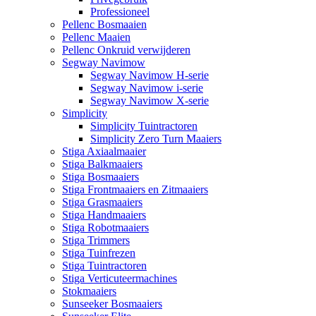
Professioneel
Pellenc Bosmaaien
Pellenc Maaien
Pellenc Onkruid verwijderen
Segway Navimow
Segway Navimow H-serie
Segway Navimow i-serie
Segway Navimow X-serie
Simplicity
Simplicity Tuintractoren
Simplicity Zero Turn Maaiers
Stiga Axiaalmaaier
Stiga Balkmaaiers
Stiga Bosmaaiers
Stiga Frontmaaiers en Zitmaaiers
Stiga Grasmaaiers
Stiga Handmaaiers
Stiga Robotmaaiers
Stiga Trimmers
Stiga Tuinfrezen
Stiga Tuintractoren
Stiga Verticuteermachines
Stokmaaiers
Sunseeker Bosmaaiers