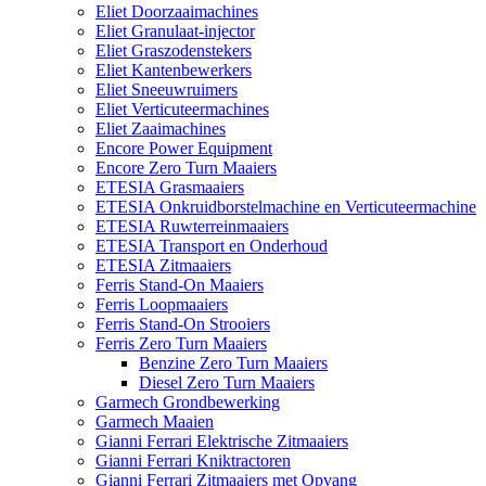
Eliet Doorzaaimachines
Eliet Granulaat-injector
Eliet Graszodenstekers
Eliet Kantenbewerkers
Eliet Sneeuwruimers
Eliet Verticuteermachines
Eliet Zaaimachines
Encore Power Equipment
Encore Zero Turn Maaiers
ETESIA Grasmaaiers
ETESIA Onkruidborstelmachine en Verticuteermachine
ETESIA Ruwterreinmaaiers
ETESIA Transport en Onderhoud
ETESIA Zitmaaiers
Ferris Stand-On Maaiers
Ferris Loopmaaiers
Ferris Stand-On Strooiers
Ferris Zero Turn Maaiers
Benzine Zero Turn Maaiers
Diesel Zero Turn Maaiers
Garmech Grondbewerking
Garmech Maaien
Gianni Ferrari Elektrische Zitmaaiers
Gianni Ferrari Kniktractoren
Gianni Ferrari Zitmaaiers met Opvang