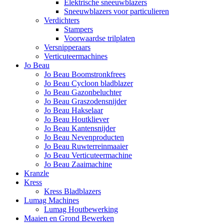
Elektrische sneeuwblazers
Sneeuwblazers voor particulieren
Verdichters
Stampers
Voorwaardse trilplaten
Versnipperaars
Verticuteermachines
Jo Beau
Jo Beau Boomstronkfrees
Jo Beau Cycloon bladblazer
Jo Beau Gazonbeluchter
Jo Beau Graszodensnijder
Jo Beau Hakselaar
Jo Beau Houtkliever
Jo Beau Kantensnijder
Jo Beau Nevenproducten
Jo Beau Ruwterreinmaaier
Jo Beau Verticuteermachine
Jo Beau Zaaimachine
Kranzle
Kress
Kress Bladblazers
Lumag Machines
Lumag Houtbewerking
Maaien en Grond Bewerken