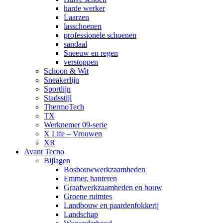
harde werker
Laarzen
lasschoenen
professionele schoenen
sandaal
Sneeuw en regen
verstoppen
Schoon & Wit
Sneakerlijn
Sportlijn
Stadsstijl
ThermoTech
TX
Werknemer 09-serie
X Life – Vrouwen
XR
Avant Tecno
Bijlagen
Bosbouwwerkzaamheden
Emmer, hanteren
Graafwerkzaamheden en bouw
Groene ruimtes
Landbouw en paardenfokkerij
Landschap