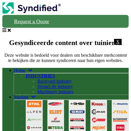
Request a Quote
Gesyndiceerde content over tuinieren
X
Deze website is bedoeld voor dealers om beschikbare merkcontent
te bekijken die ze kunnen syndiceren naar hun eigen websites.
Home
INDUSTRIES
Backyard Industry
HomeLife Industry
Machinery Industry
Merken