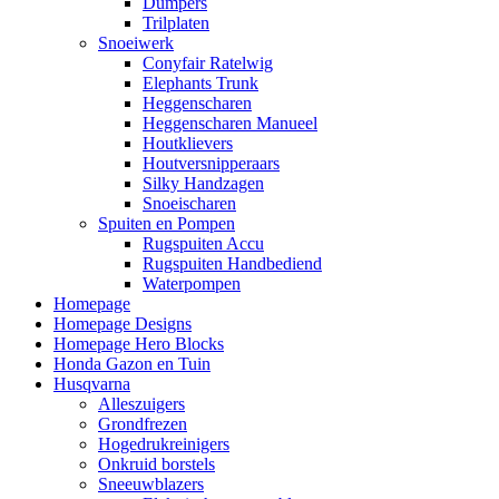
Dumpers
Trilplaten
Snoeiwerk
Conyfair Ratelwig
Elephants Trunk
Heggenscharen
Heggenscharen Manueel
Houtklievers
Houtversnipperaars
Silky Handzagen
Snoeischaren
Spuiten en Pompen
Rugspuiten Accu
Rugspuiten Handbediend
Waterpompen
Homepage
Homepage Designs
Homepage Hero Blocks
Honda Gazon en Tuin
Husqvarna
Alleszuigers
Grondfrezen
Hogedrukreinigers
Onkruid borstels
Sneeuwblazers