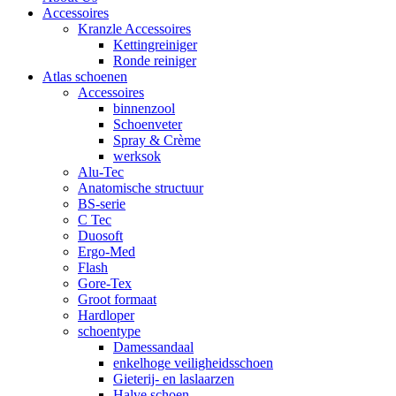
Accessoires
Kranzle Accessoires
Kettingreiniger
Ronde reiniger
Atlas schoenen
Accessoires
binnenzool
Schoenveter
Spray & Crème
werksok
Alu-Tec
Anatomische structuur
BS-serie
C Tec
Duosoft
Ergo-Med
Flash
Gore-Tex
Groot formaat
Hardloper
schoentype
Damessandaal
enkelhoge veiligheidsschoen
Gieterij- en laslaarzen
Halve schoen