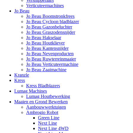
Versnipperaars
Verticuteermachines
Jo Beau
Jo Beau Boomstronkfrees
Jo Beau Cycloon bladblazer
Jo Beau Gazonbeluchter
Jo Beau Graszodensnijder
Jo Beau Hakselaar
Jo Beau Houtkliever
Jo Beau Kantensnijder
Jo Beau Nevenproducten
Jo Beau Ruwterreinmaaier
Jo Beau Verticuteermachine
Jo Beau Zaaimachine
Kranzle
Kress
Kress Bladblazers
Lumag Machines
Lumag Houtbewerking
Maaien en Grond Bewerken
Aanbouwwerktuigen
Ambrogio Robot
Green Line
Next Line
Next Line 4WD