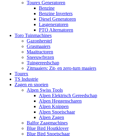
Tourex Generatoren
Benzine
Benzine Inverters
Diesel Generatoren
Lasgeneratoren
PTO Alternatoren
Toro Tuinmachines
Gazonherstel
Grasmaaiers
Maaitractoren
Sneeuwfrezen
Tuingereedschap
Zitmaaiers: Zit- en zero-turn maaiers
Tourex
TS Industrie
Zagen en snoeien
Alpen Swiss Tools
Alpen Elektrisch Gereedschap
Alpen Heggenscharen
Alpen Knippen
Alpen Snoeischaar
Alpen Zagen
Balfor Zaagmachines
Blue Bird Houtklover
Blue Bird Snoeischaar