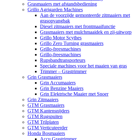
Grasmaaiers met afstandsbediening
Grillo Agrigarden Machines
Aan de voorzijde gemonteerde zitmaaiers met
grasopvangbak
Diesel zitmaaiers met frontmaaifunctie
Grasmaaiers met mulchmaaidek en zij-uitworp
Grillo Motor Scythes
Grillo Zero Turning grasmaaiers
Grillo-freesmachines
Grillo-freesmachines
Rupsbandtransporteurs
Speciale machines voor het maaien van gras
Trimmer – Grastrimmer
Grin Grasmaaiers
Grin Accumaaiers
Grin Benzine Maaiers
Grin Elektrische Maaier met Snoer
Grin Zitmaaiers
GTM Grasmaaiers
GTM Kantensnijders
GTM Rugspuiten
GTM Trilplaten
GTM Verticuteerder
Honda Bosmaaiers
Accu Grastrimmer