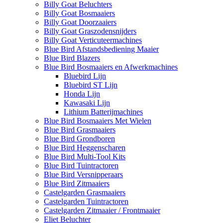
Billy Goat Beluchters
Billy Goat Bosmaaiers
Billy Goat Doorzaaiers
Billy Goat Graszodensnijders
Billy Goat Verticuteermachines
Blue Bird Afstandsbediening Maaier
Blue Bird Blazers
Blue Bird Bosmaaiers en Afwerkmachines
Bluebird Lijn
Bluebird ST Lijn
Honda Lijn
Kawasaki Lijn
Lithium Batterijmachines
Blue Bird Bosmaaiers Met Wielen
Blue Bird Grasmaaiers
Blue Bird Grondboren
Blue Bird Heggenscharen
Blue Bird Multi-Tool Kits
Blue Bird Tuintractoren
Blue Bird Versnipperaars
Blue Bird Zitmaaiers
Castelgarden Grasmaaiers
Castelgarden Tuintractoren
Castelgarden Zitmaaier / Frontmaaier
Eliet Beluchter