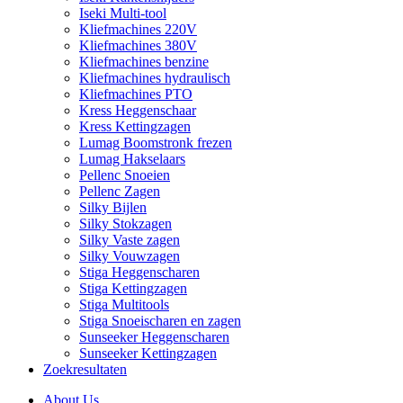
Iseki Multi-tool
Kliefmachines 220V
Kliefmachines 380V
Kliefmachines benzine
Kliefmachines hydraulisch
Kliefmachines PTO
Kress Heggenschaar
Kress Kettingzagen
Lumag Boomstronk frezen
Lumag Hakselaars
Pellenc Snoeien
Pellenc Zagen
Silky Bijlen
Silky Stokzagen
Silky Vaste zagen
Silky Vouwzagen
Stiga Heggenscharen
Stiga Kettingzagen
Stiga Multitools
Stiga Snoeischaren en zagen
Sunseeker Heggenscharen
Sunseeker Kettingzagen
Zoekresultaten
About Us