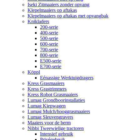
Iseki Zitmaaiers zonder opvang
Klepelmaaiers op aftakas
Klepelmaaiers op aftakas met opvangbak
Knikladers
200-serie
400-serie
500-serie
600-serie
700-serie
800-serie
E500-serie
E700-serie
Köppl
Eénassige Werktuigdragers
Kress Grasmaaiers
Kress Grastrimmers
Kress Robot Grasmaaiers
Lumag Grondboorinstallaties
Lumag Kiepwagen
Lumag Mulch/hooggrasmaaiers
Lumag Sleuvengravers
Maaiers voor de berm
Nibbi Tweewielige tractoren
Intensief gebruik
Privégebruik