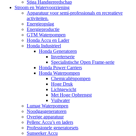
Stiga Handgereedschap
Stroom en Watervoorziening
Apparatuur voor semi-professionals en recreatieve
activiteiten.
Energieopslag
Energieproductie
GTM Waterpompen
Honda Accu en Lader
Honda Industrieel
Honda Generatoren
Inverterserie
Specialistische Open Frame-serie
Honda Power Carriers
Honda Waterpompen
Chemicaliënpompen
Hoge Druk
Lichtgewicht
Met Hoge Opbrengst
Vuilwater
Lumag Waterpompen
Noodgasgeneratoren
Overige apparatuur
Pellenc Accu’s en laders
Professionele generatorsets
Sunseeker Accu