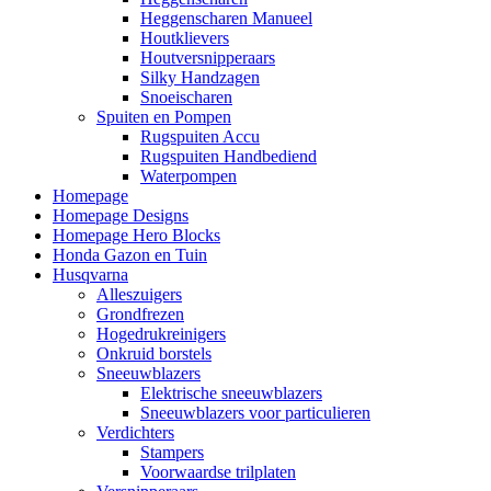
Heggenscharen Manueel
Houtklievers
Houtversnipperaars
Silky Handzagen
Snoeischaren
Spuiten en Pompen
Rugspuiten Accu
Rugspuiten Handbediend
Waterpompen
Homepage
Homepage Designs
Homepage Hero Blocks
Honda Gazon en Tuin
Husqvarna
Alleszuigers
Grondfrezen
Hogedrukreinigers
Onkruid borstels
Sneeuwblazers
Elektrische sneeuwblazers
Sneeuwblazers voor particulieren
Verdichters
Stampers
Voorwaardse trilplaten