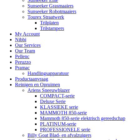
Sunseeker Elite
Sunseeker Grasmaaiers
Sunseeker Robotmaaiers
Tourex Straatwerk
Trilplaten
Trilstampers
My Account
Nibbi
Our Services
Our Team
Pellenc
Peruzzo
Pramac
Handlingsapparatuur
Productaanvraag
Reinigen en Opruimen
Ariens Sneeuwblazer
COMPACT-serie
Deluxe Serie
KLASSIEKE serie
MAMMOTH 850-serie
Mammoth 850-serie elektrisch gereedschap
PLATINUM-serie
PROFESSIONELE serie
Billy Goat Blad- en afvalzuigers