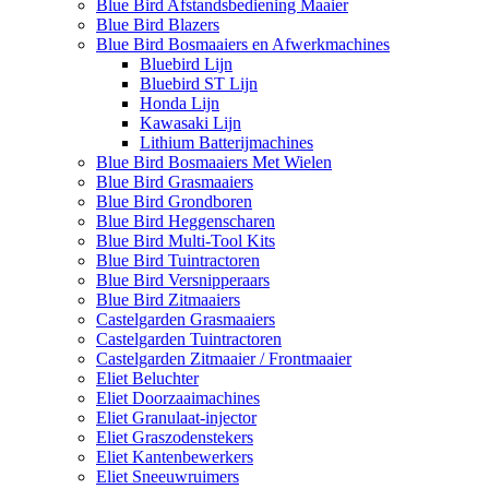
Blue Bird Afstandsbediening Maaier
Blue Bird Blazers
Blue Bird Bosmaaiers en Afwerkmachines
Bluebird Lijn
Bluebird ST Lijn
Honda Lijn
Kawasaki Lijn
Lithium Batterijmachines
Blue Bird Bosmaaiers Met Wielen
Blue Bird Grasmaaiers
Blue Bird Grondboren
Blue Bird Heggenscharen
Blue Bird Multi-Tool Kits
Blue Bird Tuintractoren
Blue Bird Versnipperaars
Blue Bird Zitmaaiers
Castelgarden Grasmaaiers
Castelgarden Tuintractoren
Castelgarden Zitmaaier / Frontmaaier
Eliet Beluchter
Eliet Doorzaaimachines
Eliet Granulaat-injector
Eliet Graszodenstekers
Eliet Kantenbewerkers
Eliet Sneeuwruimers