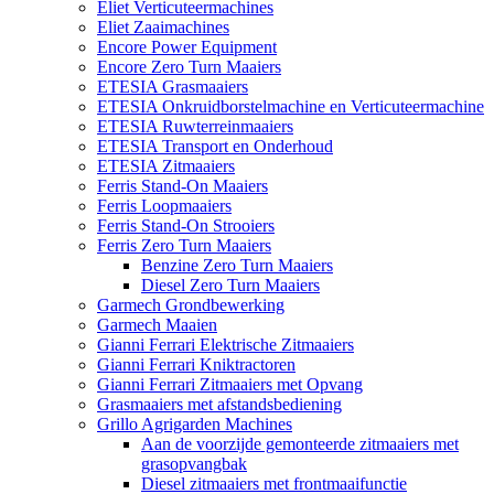
Eliet Verticuteermachines
Eliet Zaaimachines
Encore Power Equipment
Encore Zero Turn Maaiers
ETESIA Grasmaaiers
ETESIA Onkruidborstelmachine en Verticuteermachine
ETESIA Ruwterreinmaaiers
ETESIA Transport en Onderhoud
ETESIA Zitmaaiers
Ferris Stand-On Maaiers
Ferris Loopmaaiers
Ferris Stand-On Strooiers
Ferris Zero Turn Maaiers
Benzine Zero Turn Maaiers
Diesel Zero Turn Maaiers
Garmech Grondbewerking
Garmech Maaien
Gianni Ferrari Elektrische Zitmaaiers
Gianni Ferrari Kniktractoren
Gianni Ferrari Zitmaaiers met Opvang
Grasmaaiers met afstandsbediening
Grillo Agrigarden Machines
Aan de voorzijde gemonteerde zitmaaiers met
grasopvangbak
Diesel zitmaaiers met frontmaaifunctie