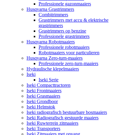
Professionele gazonmaaiers
Husqvarna Grastrimmers
Combitrimmers
Grastrimmers met accu & elektrische
grastrimmers
Grastrimmers op benzine
Professionele grastrimmers
Husqvarna Robotmaaiers
Professionele robotmaaiers
Robotmaaiers voor particulieren
Husqvarna Zero-turn-maaiers
Professionele zero-turn-maaiers
Hydraulische klepelmaaiers
Iseki
Iseki Serie
Iseki Compacttractoren
Iseki Frontmaaiers
Iseki Grasmaaiers
Iseki Grondboor
Iseki Helmstok
Iseki radiografisch bestuurbare bosmaaiers
Iseki Radiografisch gestuurde maaiers
Iseki Ruwterrein zitmaaiers
Iseki Transporters
Iseki Zitmaaiers met opvang