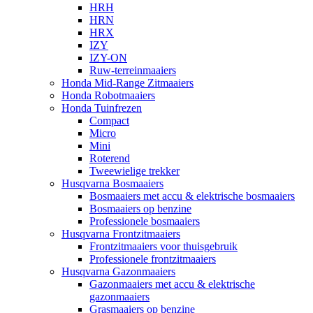
HRH
HRN
HRX
IZY
IZY-ON
Ruw-terreinmaaiers
Honda Mid-Range Zitmaaiers
Honda Robotmaaiers
Honda Tuinfrezen
Compact
Micro
Mini
Roterend
Tweewielige trekker
Husqvarna Bosmaaiers
Bosmaaiers met accu & elektrische bosmaaiers
Bosmaaiers op benzine
Professionele bosmaaiers
Husqvarna Frontzitmaaiers
Frontzitmaaiers voor thuisgebruik
Professionele frontzitmaaiers
Husqvarna Gazonmaaiers
Gazonmaaiers met accu & elektrische
gazonmaaiers
Grasmaaiers op benzine