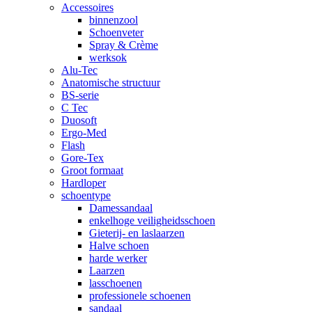
Accessoires
binnenzool
Schoenveter
Spray & Crème
werksok
Alu-Tec
Anatomische structuur
BS-serie
C Tec
Duosoft
Ergo-Med
Flash
Gore-Tex
Groot formaat
Hardloper
schoentype
Damessandaal
enkelhoge veiligheidsschoen
Gieterij- en laslaarzen
Halve schoen
harde werker
Laarzen
lasschoenen
professionele schoenen
sandaal