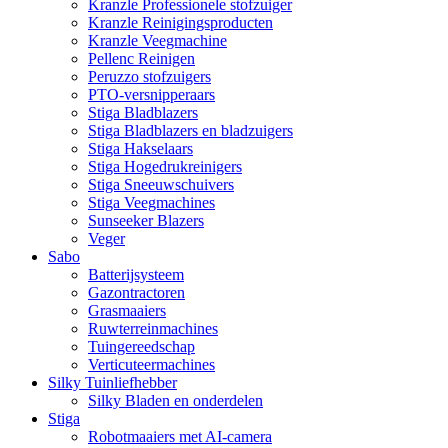
Kranzle Professionele stofzuiger
Kranzle Reinigingsproducten
Kranzle Veegmachine
Pellenc Reinigen
Peruzzo stofzuigers
PTO-versnipperaars
Stiga Bladblazers
Stiga Bladblazers en bladzuigers
Stiga Hakselaars
Stiga Hogedrukreinigers
Stiga Sneeuwschuivers
Stiga Veegmachines
Sunseeker Blazers
Veger
Sabo
Batterijsysteem
Gazontractoren
Grasmaaiers
Ruwterreinmachines
Tuingereedschap
Verticuteermachines
Silky Tuinliefhebber
Silky Bladen en onderdelen
Stiga
Robotmaaiers met AI-camera