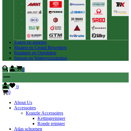
Zagen en snoeien
Maaien en Grond Bewerken
Reinigen en Opruimen
Stroom en Watervoorziening
0
0
0
About Us
Accessoires
Kranzle Accessoires
Kettingreiniger
Ronde reiniger
Atlas schoenen