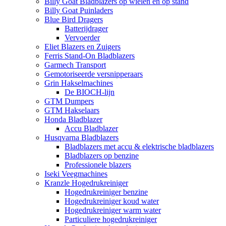
Billy Goat Bladblazers op wielen en op stand
Billy Goat Puinladers
Blue Bird Dragers
Batterijdrager
Vervoerder
Eliet Blazers en Zuigers
Ferris Stand-On Bladblazers
Garmech Transport
Gemotoriseerde versnipperaars
Grin Hakselmachines
De BIOCH-lijn
GTM Dumpers
GTM Hakselaars
Honda Bladblazer
Accu Bladblazer
Husqvarna Bladblazers
Bladblazers met accu & elektrische bladblazers
Bladblazers op benzine
Professionele blazers
Iseki Veegmachines
Kranzle Hogedrukreiniger
Hogedrukreiniger benzine
Hogedrukreiniger koud water
Hogedrukreiniger warm water
Particuliere hogedrukreiniger