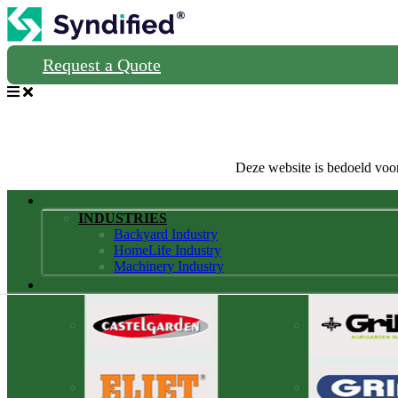
Request a Quote
Deze website is bedoeld voor
INDUSTRIES
Backyard Industry
HomeLife Industry
Machinery Industry