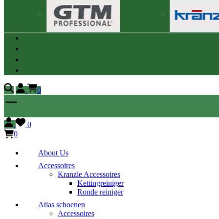
0
0
0
About Us
Accessoires
Kranzle Accessoires
Kettingreiniger
Ronde reiniger
Atlas schoenen
Accessoires