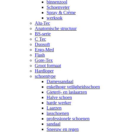
binnenzool
Schoenveter
Spray & Crème
werksok
Alu-Tec
Anatomische structuur
BS-serie
C Tec
Duosoft
Ergo-Med
Flash
Gore-Tex
Groot formaat
Hardloper
schoentype
Damessandaal
enkelhoge veiligheidsschoen
Gieterij- en laslaarzen
Halve schoen
harde werker
Laarzen
lasschoenen
professionele schoenen
sandaal
Sneeuw en regen