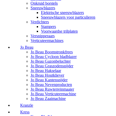
Onkruid borstels
Sneeuwblazers
Elektrische sneeuwblazers
Sneeuwblazers voor particulieren
Verdichters
Stampers
Voorwaardse trilplaten
Versnipperaars
Verticuteermachines
Jo Beau
Jo Beau Boomstronkfrees
Jo Beau Cycloon bladblazer
Jo Beau Gazonbeluchter
Jo Beau Graszodensnijder
Jo Beau Hakselaar
Jo Beau Houtkliever
Jo Beau Kantensnijder
Jo Beau Nevenproducten
Jo Beau Ruwterreinmaaier
Jo Beau Verticuteermachine
Jo Beau Zaaimachine
Kranzle
Kress