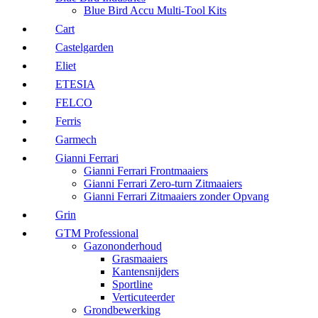
Blue Bird Accu Multi-Tool Kits
Cart
Castelgarden
Eliet
ETESIA
FELCO
Ferris
Garmech
Gianni Ferrari
Gianni Ferrari Frontmaaiers
Gianni Ferrari Zero-turn Zitmaaiers
Gianni Ferrari Zitmaaiers zonder Opvang
Grin
GTM Professional
Gazononderhoud
Grasmaaiers
Kantensnijders
Sportline
Verticuteerder
Grondbewerking