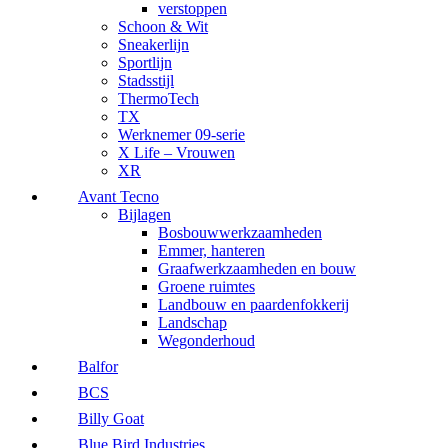
verstoppen
Schoon & Wit
Sneakerlijn
Sportlijn
Stadsstijl
ThermoTech
TX
Werknemer 09-serie
X Life – Vrouwen
XR
Avant Tecno
Bijlagen
Bosbouwwerkzaamheden
Emmer, hanteren
Graafwerkzaamheden en bouw
Groene ruimtes
Landbouw en paardenfokkerij
Landschap
Wegonderhoud
Balfor
BCS
Billy Goat
Blue Bird Industries