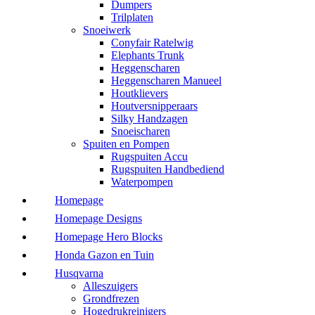
Dumpers
Trilplaten
Snoeiwerk
Conyfair Ratelwig
Elephants Trunk
Heggenscharen
Heggenscharen Manueel
Houtklievers
Houtversnipperaars
Silky Handzagen
Snoeischaren
Spuiten en Pompen
Rugspuiten Accu
Rugspuiten Handbediend
Waterpompen
Homepage
Homepage Designs
Homepage Hero Blocks
Honda Gazon en Tuin
Husqvarna
Alleszuigers
Grondfrezen
Hogedrukreinigers