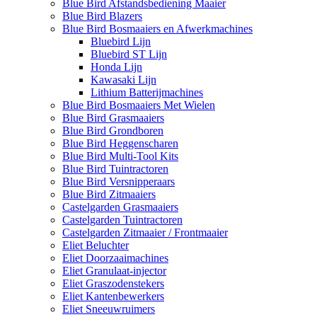
Blue Bird Afstandsbediening Maaier
Blue Bird Blazers
Blue Bird Bosmaaiers en Afwerkmachines
Bluebird Lijn
Bluebird ST Lijn
Honda Lijn
Kawasaki Lijn
Lithium Batterijmachines
Blue Bird Bosmaaiers Met Wielen
Blue Bird Grasmaaiers
Blue Bird Grondboren
Blue Bird Heggenscharen
Blue Bird Multi-Tool Kits
Blue Bird Tuintractoren
Blue Bird Versnipperaars
Blue Bird Zitmaaiers
Castelgarden Grasmaaiers
Castelgarden Tuintractoren
Castelgarden Zitmaaier / Frontmaaier
Eliet Beluchter
Eliet Doorzaaimachines
Eliet Granulaat-injector
Eliet Graszodenstekers
Eliet Kantenbewerkers
Eliet Sneeuwruimers