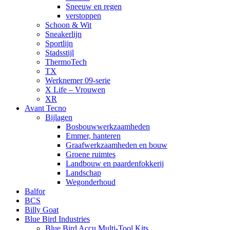
Sneeuw en regen
verstoppen
Schoon & Wit
Sneakerlijn
Sportlijn
Stadsstijl
ThermoTech
TX
Werknemer 09-serie
X Life – Vrouwen
XR
Avant Tecno
Bijlagen
Bosbouwwerkzaamheden
Emmer, hanteren
Graafwerkzaamheden en bouw
Groene ruimtes
Landbouw en paardenfokkerij
Landschap
Wegonderhoud
Balfor
BCS
Billy Goat
Blue Bird Industries
Blue Bird Accu Multi-Tool Kits