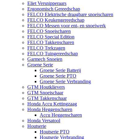
Eliet Versnipperaars
Ergonomisch Gereedschap
FELCO Elektrische draagbare snoeischaren
FELCO Keukengereedschap
FELCO Messen voor ent- en snoeiwerk
FELCO Snoeischaren
FELCO Special Edition
FELCO Takkenscharen
FELCO Trekzagen
FELCO Tuingereedschap
Garmech Snoeien
Groene Serie
Groene Serie Batterij
Groene Serie PTO
Groene Serie Verbranding
GTM Houtklievers
GTM Snoeischaar
GTM Takkenschaar
Honda Accu Kettingzaag
Honda Heggenscharen
Accu Heggenscharen
Honda Versatool
Houtserie
Houtserie PTO
Houtserie Verbranding