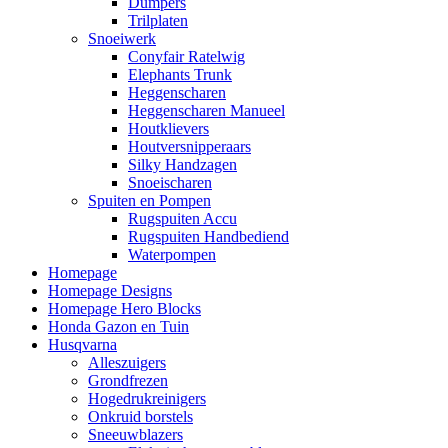
Dumpers
Trilplaten
Snoeiwerk
Conyfair Ratelwig
Elephants Trunk
Heggenscharen
Heggenscharen Manueel
Houtklievers
Houtversnipperaars
Silky Handzagen
Snoeischaren
Spuiten en Pompen
Rugspuiten Accu
Rugspuiten Handbediend
Waterpompen
Homepage
Homepage Designs
Homepage Hero Blocks
Honda Gazon en Tuin
Husqvarna
Alleszuigers
Grondfrezen
Hogedrukreinigers
Onkruid borstels
Sneeuwblazers