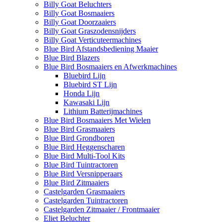
Billy Goat Beluchters
Billy Goat Bosmaaiers
Billy Goat Doorzaaiers
Billy Goat Graszodensnijders
Billy Goat Verticuteermachines
Blue Bird Afstandsbediening Maaier
Blue Bird Blazers
Blue Bird Bosmaaiers en Afwerkmachines
Bluebird Lijn
Bluebird ST Lijn
Honda Lijn
Kawasaki Lijn
Lithium Batterijmachines
Blue Bird Bosmaaiers Met Wielen
Blue Bird Grasmaaiers
Blue Bird Grondboren
Blue Bird Heggenscharen
Blue Bird Multi-Tool Kits
Blue Bird Tuintractoren
Blue Bird Versnipperaars
Blue Bird Zitmaaiers
Castelgarden Grasmaaiers
Castelgarden Tuintractoren
Castelgarden Zitmaaier / Frontmaaier
Eliet Beluchter