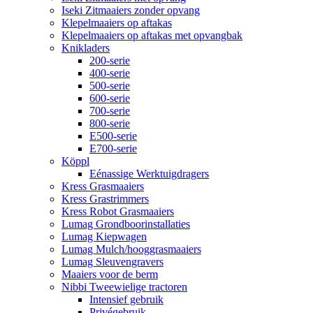
Iseki Zitmaaiers zonder opvang
Klepelmaaiers op aftakas
Klepelmaaiers op aftakas met opvangbak
Knikladers
200-serie
400-serie
500-serie
600-serie
700-serie
800-serie
E500-serie
E700-serie
Köppl
Eénassige Werktuigdragers
Kress Grasmaaiers
Kress Grastrimmers
Kress Robot Grasmaaiers
Lumag Grondboorinstallaties
Lumag Kiepwagen
Lumag Mulch/hooggrasmaaiers
Lumag Sleuvengravers
Maaiers voor de berm
Nibbi Tweewielige tractoren
Intensief gebruik
Privégebruik