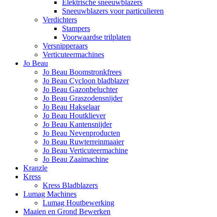
Elektrische sneeuwblazers
Sneeuwblazers voor particulieren
Verdichters
Stampers
Voorwaardse trilplaten
Versnipperaars
Verticuteermachines
Jo Beau
Jo Beau Boomstronkfrees
Jo Beau Cycloon bladblazer
Jo Beau Gazonbeluchter
Jo Beau Graszodensnijder
Jo Beau Hakselaar
Jo Beau Houtkliever
Jo Beau Kantensnijder
Jo Beau Nevenproducten
Jo Beau Ruwterreinmaaier
Jo Beau Verticuteermachine
Jo Beau Zaaimachine
Kranzle
Kress
Kress Bladblazers
Lumag Machines
Lumag Houtbewerking
Maaien en Grond Bewerken