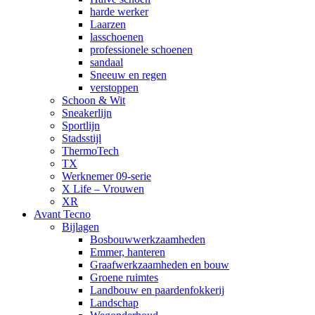
harde werker
Laarzen
lasschoenen
professionele schoenen
sandaal
Sneeuw en regen
verstoppen
Schoon & Wit
Sneakerlijn
Sportlijn
Stadsstijl
ThermoTech
TX
Werknemer 09-serie
X Life – Vrouwen
XR
Avant Tecno
Bijlagen
Bosbouwwerkzaamheden
Emmer, hanteren
Graafwerkzaamheden en bouw
Groene ruimtes
Landbouw en paardenfokkerij
Landschap