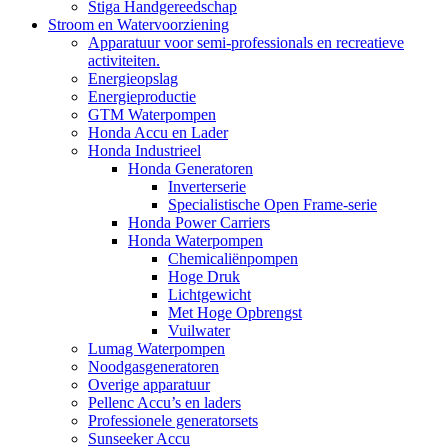
Stiga Handgereedschap
Stroom en Watervoorziening
Apparatuur voor semi-professionals en recreatieve
activiteiten.
Energieopslag
Energieproductie
GTM Waterpompen
Honda Accu en Lader
Honda Industrieel
Honda Generatoren
Inverterserie
Specialistische Open Frame-serie
Honda Power Carriers
Honda Waterpompen
Chemicaliënpompen
Hoge Druk
Lichtgewicht
Met Hoge Opbrengst
Vuilwater
Lumag Waterpompen
Noodgasgeneratoren
Overige apparatuur
Pellenc Accu’s en laders
Professionele generatorsets
Sunseeker Accu