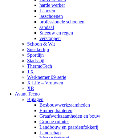
harde werker
Laarzen
lasschoenen
professionele schoenen
sandaal
Sneeuw en regen
verstoppen
Schoon & Wit
Sneakerlijn
Sportlijn
Stadsstijl
ThermoTech
TX
Werknemer 09-serie
X Life – Vrouwen
XR
Avant Tecno
Bijlagen
Bosbouwwerkzaamheden
Emmer, hanteren
Graafwerkzaamheden en bouw
Groene ruimtes
Landbouw en paardenfokkerij
Landschap