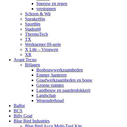
Sneeuw en regen
verstoppen
Schoon & Wit
Sneakerlijn
Sportlijn
Stadsstijl
ThermoTech
TX
Werknemer 09-serie
X Life – Vrouwen
XR
Avant Tecno
Bijlagen
Bosbouwwerkzaamheden
Emmer, hanteren
Graafwerkzaamheden en bouw
Groene ruimtes
Landbouw en paardenfokkerij
Landschap
Wegonderhoud
Balfor
BCS
Billy Goat
Blue Bird Industries
Blue Bird Accu Multi-Tool Kits