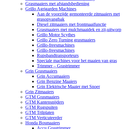
Grasmaaiers met afstandsbediening
Grillo Agrigarden Machines
Aan de voorzijde gemonteerde zitmaaiers met
grasopvangbak
Diesel zitmaaiers met frontmaaifunctie
Grasmaaiers met mulchmaaidek en zij-uitworp
Grillo Motor Scythes
Grillo Zero Turning grasmaaiers
Grillo-freesmachines
Grillo-freesmachines
Rupsbandtransporteurs
Speciale machines voor het maaien van gras
Trimmer – Grastrimmer
Grin Grasmaaiers
Grin Accumaaiers
Grin Benzine Maaiers
Grin Elektrische Maaier met Snoer
Grin Zitmaaiers
GTM Grasmaaiers
GTM Kantensnijders
GTM Rugspuiten
GTM Trilplaten
GTM Verticuteerder
Honda Bosmaaiers
Accu Grastrimmer