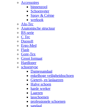
Accessoires
binnenzool
Schoenveter
Spray & Crème
werksok
Alu-Tec
Anatomische structuur
BS-serie
C Tec
Duosoft
Ergo-Med
Flash
Gore-Tex
Groot formaat
Hardloper
schoentype
Damessandaal
enkelhoge veiligheidsschoen
Gieterij- en laslaarzen
Halve schoen
harde werker
Laarzen
lasschoenen
professionele schoenen
sandaal