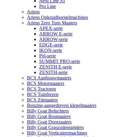
Next Line AI
Pro Line
Ariens
Ariens Onkruidborstelmachines
Ariens Zero Turn Maaiers
APEX-serie
ARROW E-serie
ARROW-serie
EDGE-serie
IKON-serie
Pijl-serie
SUMMIT PRO-serie
ZENITH E-serie
ZENITH-serie
BCS Aanbouwmaaiers
BCS Motormaaiers
BCS Tractoren
BCS Tuinfrezen
BCS Zitmaaiers
Benzine-aangedreven klepelmaaiers
Billy Goat Beluchters
Billy Goat Bosmaaiers
Billy Goat Doorzaaiers
Billy Goat Graszodensnijders
Billy Goat Verticuteermachines