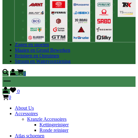
Zagen en snoeien
Maaien en Grond Bewerken
Reinigen en Opruimen
Stroom en Watervoorziening
0
0
0
About Us
Accessoires
Kranzle Accessoires
Kettingreiniger
Ronde reiniger
Atlas schoenen