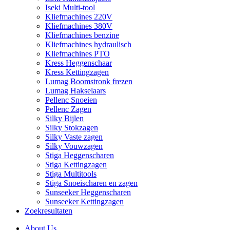
Iseki Multi-tool
Kliefmachines 220V
Kliefmachines 380V
Kliefmachines benzine
Kliefmachines hydraulisch
Kliefmachines PTO
Kress Heggenschaar
Kress Kettingzagen
Lumag Boomstronk frezen
Lumag Hakselaars
Pellenc Snoeien
Pellenc Zagen
Silky Bijlen
Silky Stokzagen
Silky Vaste zagen
Silky Vouwzagen
Stiga Heggenscharen
Stiga Kettingzagen
Stiga Multitools
Stiga Snoeischaren en zagen
Sunseeker Heggenscharen
Sunseeker Kettingzagen
Zoekresultaten
About Us