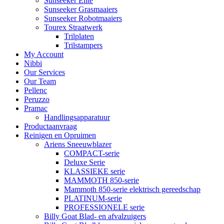
Sunseeker Elite
Sunseeker Grasmaaiers
Sunseeker Robotmaaiers
Tourex Straatwerk
Trilplaten
Trilstampers
My Account
Nibbi
Our Services
Our Team
Pellenc
Peruzzo
Pramac
Handlingsapparatuur
Productaanvraag
Reinigen en Opruimen
Ariens Sneeuwblazer
COMPACT-serie
Deluxe Serie
KLASSIEKE serie
MAMMOTH 850-serie
Mammoth 850-serie elektrisch gereedschap
PLATINUM-serie
PROFESSIONELE serie
Billy Goat Blad- en afvalzuigers