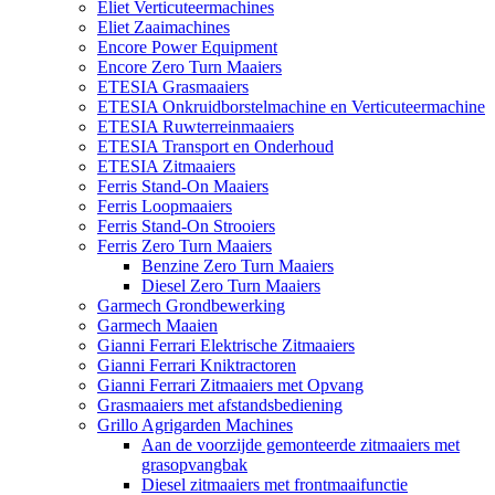
Eliet Verticuteermachines
Eliet Zaaimachines
Encore Power Equipment
Encore Zero Turn Maaiers
ETESIA Grasmaaiers
ETESIA Onkruidborstelmachine en Verticuteermachine
ETESIA Ruwterreinmaaiers
ETESIA Transport en Onderhoud
ETESIA Zitmaaiers
Ferris Stand-On Maaiers
Ferris Loopmaaiers
Ferris Stand-On Strooiers
Ferris Zero Turn Maaiers
Benzine Zero Turn Maaiers
Diesel Zero Turn Maaiers
Garmech Grondbewerking
Garmech Maaien
Gianni Ferrari Elektrische Zitmaaiers
Gianni Ferrari Kniktractoren
Gianni Ferrari Zitmaaiers met Opvang
Grasmaaiers met afstandsbediening
Grillo Agrigarden Machines
Aan de voorzijde gemonteerde zitmaaiers met
grasopvangbak
Diesel zitmaaiers met frontmaaifunctie