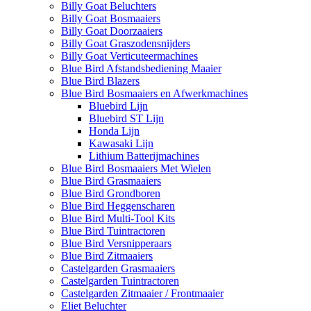
Billy Goat Beluchters
Billy Goat Bosmaaiers
Billy Goat Doorzaaiers
Billy Goat Graszodensnijders
Billy Goat Verticuteermachines
Blue Bird Afstandsbediening Maaier
Blue Bird Blazers
Blue Bird Bosmaaiers en Afwerkmachines
Bluebird Lijn
Bluebird ST Lijn
Honda Lijn
Kawasaki Lijn
Lithium Batterijmachines
Blue Bird Bosmaaiers Met Wielen
Blue Bird Grasmaaiers
Blue Bird Grondboren
Blue Bird Heggenscharen
Blue Bird Multi-Tool Kits
Blue Bird Tuintractoren
Blue Bird Versnipperaars
Blue Bird Zitmaaiers
Castelgarden Grasmaaiers
Castelgarden Tuintractoren
Castelgarden Zitmaaier / Frontmaaier
Eliet Beluchter