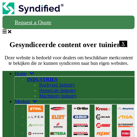
Request a Quote
Gesyndiceerde content over tuinieren
X
Deze website is bedoeld voor dealers om beschikbare merkcontent
te bekijken die ze kunnen syndiceren naar hun eigen websites.
Home
INDUSTRIES
Backyard Industry
HomeLife Industry
Machinery Industry
Merken