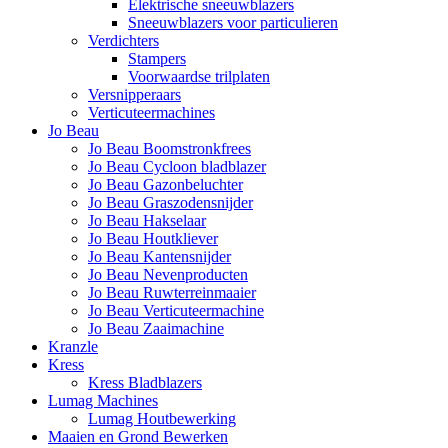
Elektrische sneeuwblazers
Sneeuwblazers voor particulieren
Verdichters
Stampers
Voorwaardse trilplaten
Versnipperaars
Verticuteermachines
Jo Beau
Jo Beau Boomstronkfrees
Jo Beau Cycloon bladblazer
Jo Beau Gazonbeluchter
Jo Beau Graszodensnijder
Jo Beau Hakselaar
Jo Beau Houtkliever
Jo Beau Kantensnijder
Jo Beau Nevenproducten
Jo Beau Ruwterreinmaaier
Jo Beau Verticuteermachine
Jo Beau Zaaimachine
Kranzle
Kress
Kress Bladblazers
Lumag Machines
Lumag Houtbewerking
Maaien en Grond Bewerken