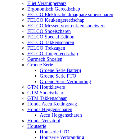
Eliet Versnipperaars
Ergonomisch Gereedschap
FELCO Elektrische draagbare snoeischaren
FELCO Keukengereedschap
FELCO Messen voor ent- en snoeiwerk
FELCO Snoeischaren
FELCO Special Edition
FELCO Takkenscharen
FELCO Trekzagen
FELCO Tuingereedschap
Garmech Snoeien
Groene Serie
Groene Serie Batterij
Groene Serie PTO
Groene Serie Verbranding
GTM Houtklievers
GTM Snoeischaar
GTM Takkenschaar
Honda Accu Kettingzaag
Honda Heggenscharen
Accu Heggenscharen
Honda Versatool
Houtserie
Houtserie PTO
Houtserie Verbranding