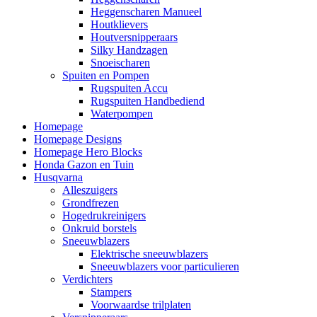
Heggenscharen Manueel
Houtklievers
Houtversnipperaars
Silky Handzagen
Snoeischaren
Spuiten en Pompen
Rugspuiten Accu
Rugspuiten Handbediend
Waterpompen
Homepage
Homepage Designs
Homepage Hero Blocks
Honda Gazon en Tuin
Husqvarna
Alleszuigers
Grondfrezen
Hogedrukreinigers
Onkruid borstels
Sneeuwblazers
Elektrische sneeuwblazers
Sneeuwblazers voor particulieren
Verdichters
Stampers
Voorwaardse trilplaten