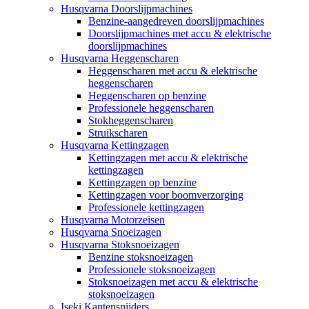
Husqvarna Doorslijpmachines
Benzine-aangedreven doorslijpmachines
Doorslijpmachines met accu & elektrische
doorslijpmachines
Husqvarna Heggenscharen
Heggenscharen met accu & elektrische
heggenscharen
Heggenscharen op benzine
Professionele heggenscharen
Stokheggenscharen
Struikscharen
Husqvarna Kettingzagen
Kettingzagen met accu & elektrische
kettingzagen
Kettingzagen op benzine
Kettingzagen voor boomverzorging
Professionele kettingzagen
Husqvarna Motorzeisen
Husqvarna Snoeizagen
Husqvarna Stoksnoeizagen
Benzine stoksnoeizagen
Professionele stoksnoeizagen
Stoksnoeizagen met accu & elektrische
stoksnoeizagen
Iseki Kantensnijders