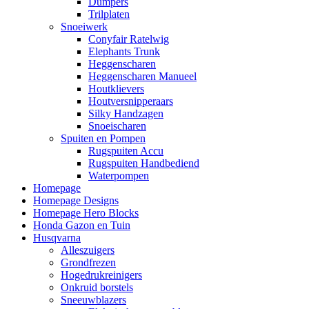
Dumpers
Trilplaten
Snoeiwerk
Conyfair Ratelwig
Elephants Trunk
Heggenscharen
Heggenscharen Manueel
Houtklievers
Houtversnipperaars
Silky Handzagen
Snoeischaren
Spuiten en Pompen
Rugspuiten Accu
Rugspuiten Handbediend
Waterpompen
Homepage
Homepage Designs
Homepage Hero Blocks
Honda Gazon en Tuin
Husqvarna
Alleszuigers
Grondfrezen
Hogedrukreinigers
Onkruid borstels
Sneeuwblazers