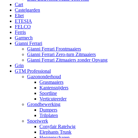
Cart
Castelgarden
Eliet
ETESIA
FELCO
Ferris
Garmech
Gianni Ferrari
Gianni Ferrari Frontmaaiers
Gianni Ferrari Zero-turn Zitmaaiers
Gianni Ferrari Zitmaaiers zonder Opvang
Grin
GTM Professional
Gazononderhoud
Grasmaaiers
Kantensnijders
Sportline
Verticuteerder
Grondbewerking
Dumpers
Trilplaten
Snoeiwerk
Conyfair Ratelwig
Elephants Trunk
Heggenscharen