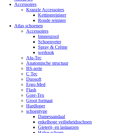
Accessoires
Kranzle Accessoires
Kettingreiniger
Ronde reiniger
Atlas schoenen
Accessoires
binnenzool
Schoenveter
Spray & Crème
werksok
Alu-Tec
Anatomische structuur
BS-serie
C Tec
Duosoft
Ergo-Med
Flash
Gore-Tex
Groot formaat
Hardloper
schoentype
Damessandaal
enkelhoge veiligheidsschoen
Gieterij- en laslaarzen
Halve schoen