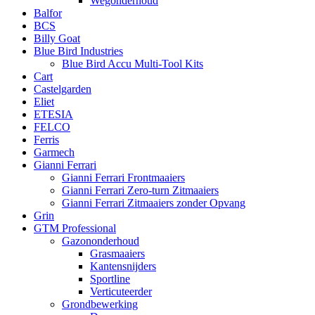
Wegonderhoud
Balfor
BCS
Billy Goat
Blue Bird Industries
Blue Bird Accu Multi-Tool Kits
Cart
Castelgarden
Eliet
ETESIA
FELCO
Ferris
Garmech
Gianni Ferrari
Gianni Ferrari Frontmaaiers
Gianni Ferrari Zero-turn Zitmaaiers
Gianni Ferrari Zitmaaiers zonder Opvang
Grin
GTM Professional
Gazononderhoud
Grasmaaiers
Kantensnijders
Sportline
Verticuteerder
Grondbewerking