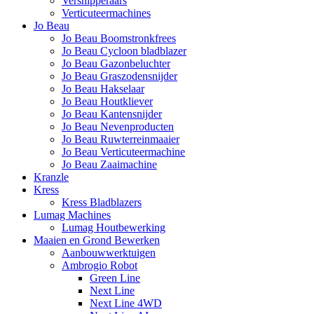
Versnipperaars
Verticuteermachines
Jo Beau
Jo Beau Boomstronkfrees
Jo Beau Cycloon bladblazer
Jo Beau Gazonbeluchter
Jo Beau Graszodensnijder
Jo Beau Hakselaar
Jo Beau Houtkliever
Jo Beau Kantensnijder
Jo Beau Nevenproducten
Jo Beau Ruwterreinmaaier
Jo Beau Verticuteermachine
Jo Beau Zaaimachine
Kranzle
Kress
Kress Bladblazers
Lumag Machines
Lumag Houtbewerking
Maaien en Grond Bewerken
Aanbouwwerktuigen
Ambrogio Robot
Green Line
Next Line
Next Line 4WD