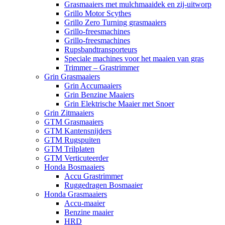
Grasmaaiers met mulchmaaidek en zij-uitworp
Grillo Motor Scythes
Grillo Zero Turning grasmaaiers
Grillo-freesmachines
Grillo-freesmachines
Rupsbandtransporteurs
Speciale machines voor het maaien van gras
Trimmer – Grastrimmer
Grin Grasmaaiers
Grin Accumaaiers
Grin Benzine Maaiers
Grin Elektrische Maaier met Snoer
Grin Zitmaaiers
GTM Grasmaaiers
GTM Kantensnijders
GTM Rugspuiten
GTM Trilplaten
GTM Verticuteerder
Honda Bosmaaiers
Accu Grastrimmer
Ruggedragen Bosmaaier
Honda Grasmaaiers
Accu-maaier
Benzine maaier
HRD