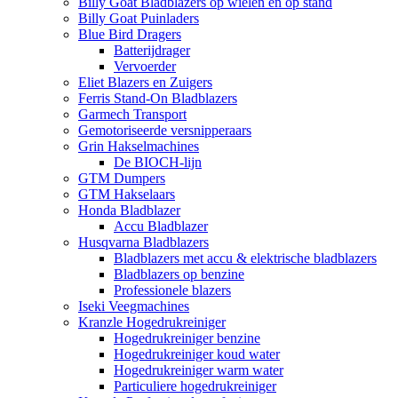
Billy Goat Bladblazers op wielen en op stand
Billy Goat Puinladers
Blue Bird Dragers
Batterijdrager
Vervoerder
Eliet Blazers en Zuigers
Ferris Stand-On Bladblazers
Garmech Transport
Gemotoriseerde versnipperaars
Grin Hakselmachines
De BIOCH-lijn
GTM Dumpers
GTM Hakselaars
Honda Bladblazer
Accu Bladblazer
Husqvarna Bladblazers
Bladblazers met accu & elektrische bladblazers
Bladblazers op benzine
Professionele blazers
Iseki Veegmachines
Kranzle Hogedrukreiniger
Hogedrukreiniger benzine
Hogedrukreiniger koud water
Hogedrukreiniger warm water
Particuliere hogedrukreiniger