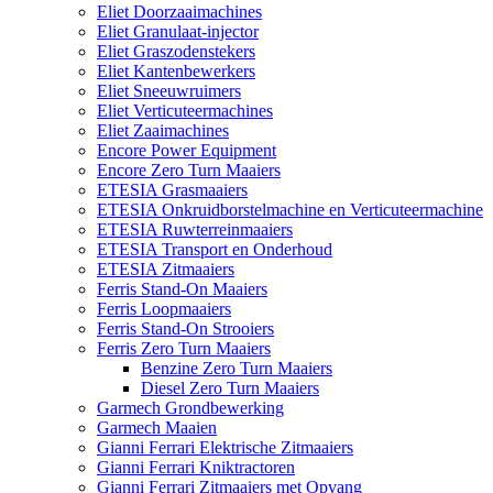
Eliet Doorzaaimachines
Eliet Granulaat-injector
Eliet Graszodenstekers
Eliet Kantenbewerkers
Eliet Sneeuwruimers
Eliet Verticuteermachines
Eliet Zaaimachines
Encore Power Equipment
Encore Zero Turn Maaiers
ETESIA Grasmaaiers
ETESIA Onkruidborstelmachine en Verticuteermachine
ETESIA Ruwterreinmaaiers
ETESIA Transport en Onderhoud
ETESIA Zitmaaiers
Ferris Stand-On Maaiers
Ferris Loopmaaiers
Ferris Stand-On Strooiers
Ferris Zero Turn Maaiers
Benzine Zero Turn Maaiers
Diesel Zero Turn Maaiers
Garmech Grondbewerking
Garmech Maaien
Gianni Ferrari Elektrische Zitmaaiers
Gianni Ferrari Kniktractoren
Gianni Ferrari Zitmaaiers met Opvang