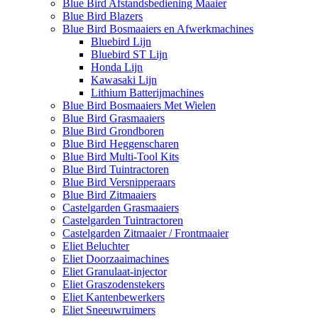
Blue Bird Afstandsbediening Maaier
Blue Bird Blazers
Blue Bird Bosmaaiers en Afwerkmachines
Bluebird Lijn
Bluebird ST Lijn
Honda Lijn
Kawasaki Lijn
Lithium Batterijmachines
Blue Bird Bosmaaiers Met Wielen
Blue Bird Grasmaaiers
Blue Bird Grondboren
Blue Bird Heggenscharen
Blue Bird Multi-Tool Kits
Blue Bird Tuintractoren
Blue Bird Versnipperaars
Blue Bird Zitmaaiers
Castelgarden Grasmaaiers
Castelgarden Tuintractoren
Castelgarden Zitmaaier / Frontmaaier
Eliet Beluchter
Eliet Doorzaaimachines
Eliet Granulaat-injector
Eliet Graszodenstekers
Eliet Kantenbewerkers
Eliet Sneeuwruimers