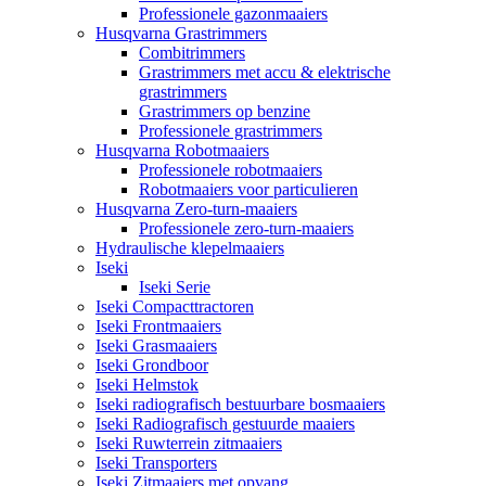
Professionele gazonmaaiers
Husqvarna Grastrimmers
Combitrimmers
Grastrimmers met accu & elektrische
grastrimmers
Grastrimmers op benzine
Professionele grastrimmers
Husqvarna Robotmaaiers
Professionele robotmaaiers
Robotmaaiers voor particulieren
Husqvarna Zero-turn-maaiers
Professionele zero-turn-maaiers
Hydraulische klepelmaaiers
Iseki
Iseki Serie
Iseki Compacttractoren
Iseki Frontmaaiers
Iseki Grasmaaiers
Iseki Grondboor
Iseki Helmstok
Iseki radiografisch bestuurbare bosmaaiers
Iseki Radiografisch gestuurde maaiers
Iseki Ruwterrein zitmaaiers
Iseki Transporters
Iseki Zitmaaiers met opvang