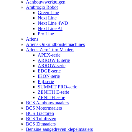
Aanbouwwerktuigen
Ambrogio Robot
Green Line
Next Line
Next Line 4WD
Next Line AI
Pro Line
Ariens
Ariens Onkruidborstelmachines
Ariens Zero Turn Maaiers
APEX-serie
ARROW E-serie
ARROW-serie
EDGE-serie
IKON-serie
Pijl-serie
SUMMIT PRO-serie
ZENITH E-serie
ZENITH-serie
BCS Aanbouwmaaiers
BCS Motormaaiers
BCS Tractoren
BCS Tuinfrezen
BCS Zitmaaiers
Benzine-aangedreven klepelmaaiers