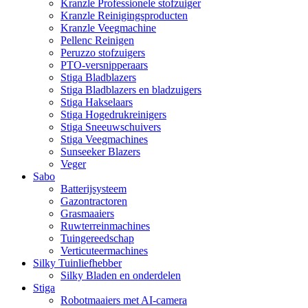
Kranzle Professionele stofzuiger
Kranzle Reinigingsproducten
Kranzle Veegmachine
Pellenc Reinigen
Peruzzo stofzuigers
PTO-versnipperaars
Stiga Bladblazers
Stiga Bladblazers en bladzuigers
Stiga Hakselaars
Stiga Hogedrukreinigers
Stiga Sneeuwschuivers
Stiga Veegmachines
Sunseeker Blazers
Veger
Sabo
Batterijsysteem
Gazontractoren
Grasmaaiers
Ruwterreinmachines
Tuingereedschap
Verticuteermachines
Silky Tuinliefhebber
Silky Bladen en onderdelen
Stiga
Robotmaaiers met AI-camera