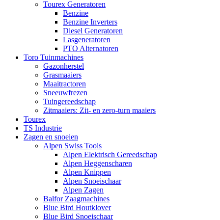
Tourex Generatoren
Benzine
Benzine Inverters
Diesel Generatoren
Lasgeneratoren
PTO Alternatoren
Toro Tuinmachines
Gazonherstel
Grasmaaiers
Maaitractoren
Sneeuwfrezen
Tuingereedschap
Zitmaaiers: Zit- en zero-turn maaiers
Tourex
TS Industrie
Zagen en snoeien
Alpen Swiss Tools
Alpen Elektrisch Gereedschap
Alpen Heggenscharen
Alpen Knippen
Alpen Snoeischaar
Alpen Zagen
Balfor Zaagmachines
Blue Bird Houtklover
Blue Bird Snoeischaar