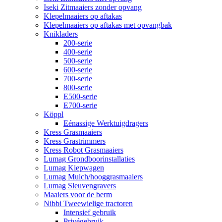
Iseki Zitmaaiers zonder opvang
Klepelmaaiers op aftakas
Klepelmaaiers op aftakas met opvangbak
Knikladers
200-serie
400-serie
500-serie
600-serie
700-serie
800-serie
E500-serie
E700-serie
Köppl
Eénassige Werktuigdragers
Kress Grasmaaiers
Kress Grastrimmers
Kress Robot Grasmaaiers
Lumag Grondboorinstallaties
Lumag Kiepwagen
Lumag Mulch/hooggrasmaaiers
Lumag Sleuvengravers
Maaiers voor de berm
Nibbi Tweewielige tractoren
Intensief gebruik
Privégebruik