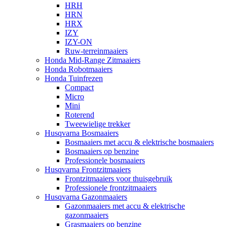
HRH
HRN
HRX
IZY
IZY-ON
Ruw-terreinmaaiers
Honda Mid-Range Zitmaaiers
Honda Robotmaaiers
Honda Tuinfrezen
Compact
Micro
Mini
Roterend
Tweewielige trekker
Husqvarna Bosmaaiers
Bosmaaiers met accu & elektrische bosmaaiers
Bosmaaiers op benzine
Professionele bosmaaiers
Husqvarna Frontzitmaaiers
Frontzitmaaiers voor thuisgebruik
Professionele frontzitmaaiers
Husqvarna Gazonmaaiers
Gazonmaaiers met accu & elektrische
gazonmaaiers
Grasmaaiers op benzine