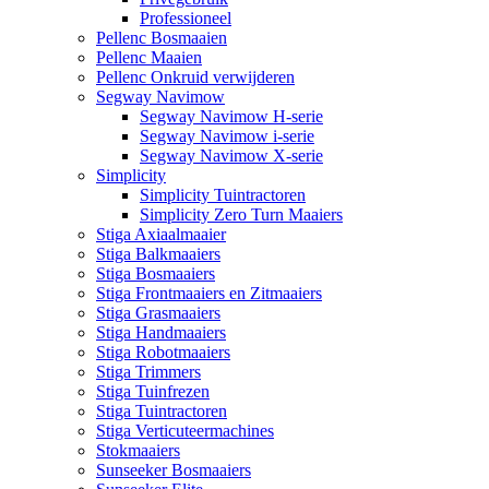
Professioneel
Pellenc Bosmaaien
Pellenc Maaien
Pellenc Onkruid verwijderen
Segway Navimow
Segway Navimow H-serie
Segway Navimow i-serie
Segway Navimow X-serie
Simplicity
Simplicity Tuintractoren
Simplicity Zero Turn Maaiers
Stiga Axiaalmaaier
Stiga Balkmaaiers
Stiga Bosmaaiers
Stiga Frontmaaiers en Zitmaaiers
Stiga Grasmaaiers
Stiga Handmaaiers
Stiga Robotmaaiers
Stiga Trimmers
Stiga Tuinfrezen
Stiga Tuintractoren
Stiga Verticuteermachines
Stokmaaiers
Sunseeker Bosmaaiers