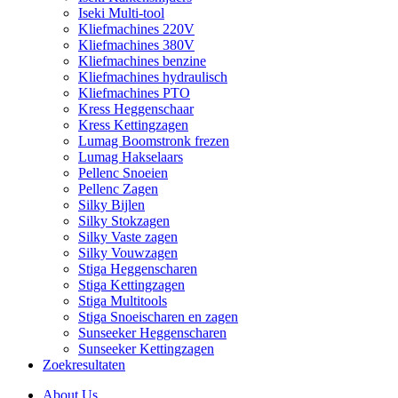
Iseki Multi-tool
Kliefmachines 220V
Kliefmachines 380V
Kliefmachines benzine
Kliefmachines hydraulisch
Kliefmachines PTO
Kress Heggenschaar
Kress Kettingzagen
Lumag Boomstronk frezen
Lumag Hakselaars
Pellenc Snoeien
Pellenc Zagen
Silky Bijlen
Silky Stokzagen
Silky Vaste zagen
Silky Vouwzagen
Stiga Heggenscharen
Stiga Kettingzagen
Stiga Multitools
Stiga Snoeischaren en zagen
Sunseeker Heggenscharen
Sunseeker Kettingzagen
Zoekresultaten
About Us