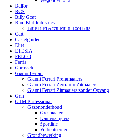
Wegonderhoud
Balfor
BCS
Billy Goat
Blue Bird Industries
Blue Bird Accu Multi-Tool Kits
Cart
Castelgarden
Eliet
ETESIA
FELCO
Ferris
Garmech
Gianni Ferrari
Gianni Ferrari Frontmaaiers
Gianni Ferrari Zero-turn Zitmaaiers
Gianni Ferrari Zitmaaiers zonder Opvang
Grin
GTM Professional
Gazononderhoud
Grasmaaiers
Kantensnijders
Sportline
Verticuteerder
Grondbewerking