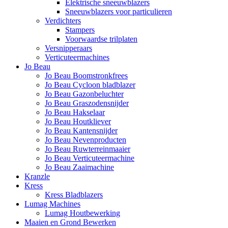
Elektrische sneeuwblazers
Sneeuwblazers voor particulieren
Verdichters
Stampers
Voorwaardse trilplaten
Versnipperaars
Verticuteermachines
Jo Beau
Jo Beau Boomstronkfrees
Jo Beau Cycloon bladblazer
Jo Beau Gazonbeluchter
Jo Beau Graszodensnijder
Jo Beau Hakselaar
Jo Beau Houtkliever
Jo Beau Kantensnijder
Jo Beau Nevenproducten
Jo Beau Ruwterreinmaaier
Jo Beau Verticuteermachine
Jo Beau Zaaimachine
Kranzle
Kress
Kress Bladblazers
Lumag Machines
Lumag Houtbewerking
Maaien en Grond Bewerken