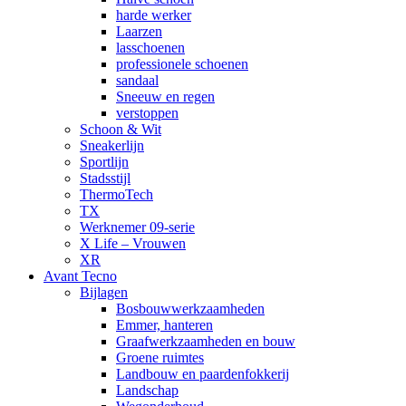
harde werker
Laarzen
lasschoenen
professionele schoenen
sandaal
Sneeuw en regen
verstoppen
Schoon & Wit
Sneakerlijn
Sportlijn
Stadsstijl
ThermoTech
TX
Werknemer 09-serie
X Life – Vrouwen
XR
Avant Tecno
Bijlagen
Bosbouwwerkzaamheden
Emmer, hanteren
Graafwerkzaamheden en bouw
Groene ruimtes
Landbouw en paardenfokkerij
Landschap