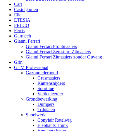
Cart
Castelgarden
Eliet
ETESIA
FELCO
Ferris
Garmech
Gianni Ferrari
Gianni Ferrari Frontmaaiers
Gianni Ferrari Zero-turn Zitmaaiers
Gianni Ferrari Zitmaaiers zonder Opvang
Grin
GTM Professional
Gazononderhoud
Grasmaaiers
Kantensnijders
Sportline
Verticuteerder
Grondbewerking
Dumpers
Trilplaten
Snoeiwerk
Conyfair Ratelwig
Elephants Trunk
Heggenscharen