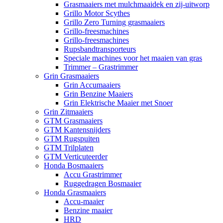
Grasmaaiers met mulchmaaidek en zij-uitworp
Grillo Motor Scythes
Grillo Zero Turning grasmaaiers
Grillo-freesmachines
Grillo-freesmachines
Rupsbandtransporteurs
Speciale machines voor het maaien van gras
Trimmer – Grastrimmer
Grin Grasmaaiers
Grin Accumaaiers
Grin Benzine Maaiers
Grin Elektrische Maaier met Snoer
Grin Zitmaaiers
GTM Grasmaaiers
GTM Kantensnijders
GTM Rugspuiten
GTM Trilplaten
GTM Verticuteerder
Honda Bosmaaiers
Accu Grastrimmer
Ruggedragen Bosmaaier
Honda Grasmaaiers
Accu-maaier
Benzine maaier
HRD