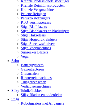
Kranzle Professionele stofzuiger
Kranzle Reinigingsproducten
Kranzle Veegmachine
Pellenc Reinigen
Peruzzo stofzuigers
PTO-versnipperaars
Stiga Bladblazers
Stiga Bladblazers en bladzuigers
Stiga Hakselaars
Stiga Hogedrukreinigers
Stiga Sneeuwschuivers
Stiga Veegmachines
Sunseeker Blazers
Veger
Sabo
Batterijsysteem
Gazontractoren
Grasmaaiers
Ruwterreinmachines
Tuingereedschap
Verticuteermachines
Silky Tuinliefhebber
Silky Bladen en onderdelen
Stiga
Robotmaaiers met AI-camera