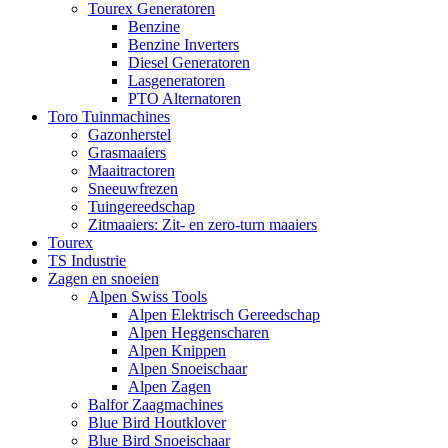
Tourex Generatoren
Benzine
Benzine Inverters
Diesel Generatoren
Lasgeneratoren
PTO Alternatoren
Toro Tuinmachines
Gazonherstel
Grasmaaiers
Maaitractoren
Sneeuwfrezen
Tuingereedschap
Zitmaaiers: Zit- en zero-turn maaiers
Tourex
TS Industrie
Zagen en snoeien
Alpen Swiss Tools
Alpen Elektrisch Gereedschap
Alpen Heggenscharen
Alpen Knippen
Alpen Snoeischaar
Alpen Zagen
Balfor Zaagmachines
Blue Bird Houtklover
Blue Bird Snoeischaar