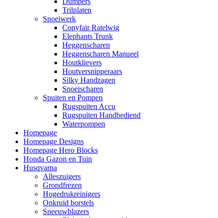
Dumpers
Trilplaten
Snoeiwerk
Conyfair Ratelwig
Elephants Trunk
Heggenscharen
Heggenscharen Manueel
Houtklievers
Houtversnipperaars
Silky Handzagen
Snoeischaren
Spuiten en Pompen
Rugspuiten Accu
Rugspuiten Handbediend
Waterpompen
Homepage
Homepage Designs
Homepage Hero Blocks
Honda Gazon en Tuin
Husqvarna
Alleszuigers
Grondfrezen
Hogedrukreinigers
Onkruid borstels
Sneeuwblazers