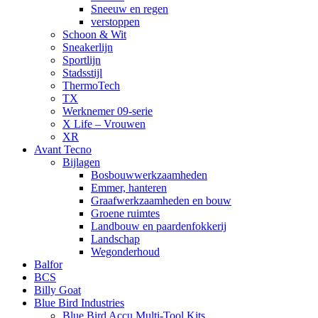
Sneeuw en regen
verstoppen
Schoon & Wit
Sneakerlijn
Sportlijn
Stadsstijl
ThermoTech
TX
Werknemer 09-serie
X Life – Vrouwen
XR
Avant Tecno
Bijlagen
Bosbouwwerkzaamheden
Emmer, hanteren
Graafwerkzaamheden en bouw
Groene ruimtes
Landbouw en paardenfokkerij
Landschap
Wegonderhoud
Balfor
BCS
Billy Goat
Blue Bird Industries
Blue Bird Accu Multi-Tool Kits