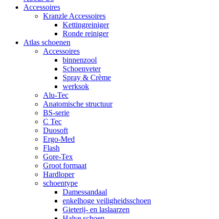
Accessoires
Kranzle Accessoires
Kettingreiniger
Ronde reiniger
Atlas schoenen
Accessoires
binnenzool
Schoenveter
Spray & Crème
werksok
Alu-Tec
Anatomische structuur
BS-serie
C Tec
Duosoft
Ergo-Med
Flash
Gore-Tex
Groot formaat
Hardloper
schoentype
Damessandaal
enkelhoge veiligheidsschoen
Gieterij- en laslaarzen
Halve schoen