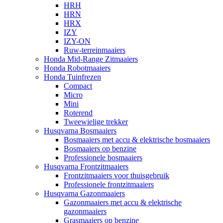
HRH
HRN
HRX
IZY
IZY-ON
Ruw-terreinmaaiers
Honda Mid-Range Zitmaaiers
Honda Robotmaaiers
Honda Tuinfrezen
Compact
Micro
Mini
Roterend
Tweewielige trekker
Husqvarna Bosmaaiers
Bosmaaiers met accu & elektrische bosmaaiers
Bosmaaiers op benzine
Professionele bosmaaiers
Husqvarna Frontzitmaaiers
Frontzitmaaiers voor thuisgebruik
Professionele frontzitmaaiers
Husqvarna Gazonmaaiers
Gazonmaaiers met accu & elektrische
gazonmaaiers
Grasmaaiers op benzine