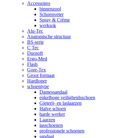
Accessoires
binnenzool
Schoenveter
Spray & Crème
werksok
Alu-Tec
Anatomische structuur
BS-serie
C Tec
Duosoft
Ergo-Med
Flash
Gore-Tex
Groot formaat
Hardloper
schoentype
Damessandaal
enkelhoge veiligheidsschoen
Gieterij- en laslaarzen
Halve schoen
harde werker
Laarzen
lasschoenen
professionele schoenen
sandaal