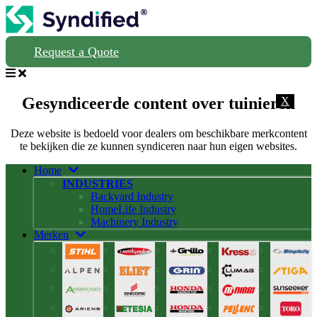
Request a Quote
Gesyndiceerde content over tuinieren
X
Deze website is bedoeld voor dealers om beschikbare merkcontent
te bekijken die ze kunnen syndiceren naar hun eigen websites.
Home
INDUSTRIES
Backyard Industry
HomeLife Industry
Machinery Industry
Merken