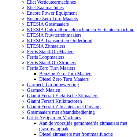
Eliet Verticuteermachines
Eliet Zaaimachines
Encore Power Equipment
Encore Zero Turn Maaiers
ETESIA Grasmaaiers
ETESIA Onkruidborstelmachine en Verticuteermachine
ETESIA Ruwterreinmaaiers
ETESIA Transport en Onderhoud
ETESIA Zitmaaiers
Ferris Stand-On Maaiers
Ferris Loopmaaiers
Ferris Stand-On Strooiers
Ferris Zero Turn Maaiers
Benzine Zero Turn Maaiers
Diesel Zero Turn Maaiers
Garmech Grondbewerking
Garmech Maaien
Gianni Ferrari Elektrische Zitmaaiers
Gianni Ferrari Kniktractoren
Gianni Ferrari Zitmaaiers met Opvang
Grasmaaiers met afstandsbediening
Grillo Agrigarden Machines
Aan de voorzijde gemonteerde zitmaaiers met
grasopvangbak
Diesel zitmaaiers met frontmaaifunctie