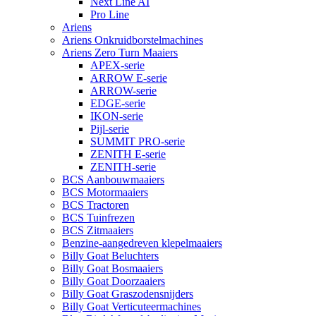
Next Line AI
Pro Line
Ariens
Ariens Onkruidborstelmachines
Ariens Zero Turn Maaiers
APEX-serie
ARROW E-serie
ARROW-serie
EDGE-serie
IKON-serie
Pijl-serie
SUMMIT PRO-serie
ZENITH E-serie
ZENITH-serie
BCS Aanbouwmaaiers
BCS Motormaaiers
BCS Tractoren
BCS Tuinfrezen
BCS Zitmaaiers
Benzine-aangedreven klepelmaaiers
Billy Goat Beluchters
Billy Goat Bosmaaiers
Billy Goat Doorzaaiers
Billy Goat Graszodensnijders
Billy Goat Verticuteermachines