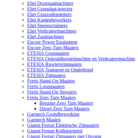
Eliet Doorzaaimachines
Eliet Granulaat-injector
Eliet Graszodenstekers
Eliet Kantenbewerkers
Eliet Sneeuwruimers
Eliet Verticuteermachines
Eliet Zaaimachines
Encore Power Equipment
Encore Zero Turn Maaiers
ETESIA Grasmaaiers
ETESIA Onkruidborstelmachine en Verticuteermachine
ETESIA Ruwterreinmaaiers
ETESIA Transport en Onderhoud
ETESIA Zitmaaiers
Ferris Stand-On Maaiers
Ferris Loopmaaiers
Ferris Stand-On Strooiers
Ferris Zero Turn Maaiers
Benzine Zero Turn Maaiers
Diesel Zero Turn Maaiers
Garmech Grondbewerking
Garmech Maaien
Gianni Ferrari Elektrische Zitmaaiers
Gianni Ferrari Kniktractoren
Gianni Ferrari Zitmaaiers met Opvang