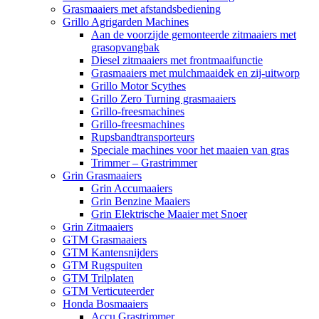
Grasmaaiers met afstandsbediening
Grillo Agrigarden Machines
Aan de voorzijde gemonteerde zitmaaiers met
grasopvangbak
Diesel zitmaaiers met frontmaaifunctie
Grasmaaiers met mulchmaaidek en zij-uitworp
Grillo Motor Scythes
Grillo Zero Turning grasmaaiers
Grillo-freesmachines
Grillo-freesmachines
Rupsbandtransporteurs
Speciale machines voor het maaien van gras
Trimmer – Grastrimmer
Grin Grasmaaiers
Grin Accumaaiers
Grin Benzine Maaiers
Grin Elektrische Maaier met Snoer
Grin Zitmaaiers
GTM Grasmaaiers
GTM Kantensnijders
GTM Rugspuiten
GTM Trilplaten
GTM Verticuteerder
Honda Bosmaaiers
Accu Grastrimmer