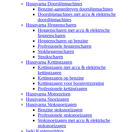
Husqvarna Doorslijpmachines
Benzine-aangedreven doorslijpmachines
Doorslijpmachines met accu & elektrische
doorslijpmachines
Husqvarna Heggenscharen
Heggenscharen met accu & elektrische
heggenscharen
Heggenscharen op benzine
Professionele heggenscharen
Stokheggenscharen
Struikscharen
Husqvarna Kettingzagen
Kettingzagen met accu & elektrische
kettingzagen
Kettingzagen op benzine
Kettingzagen voor boomverzorging
Professionele kettingzagen
Husqvarna Motorzeisen
Husqvarna Snoeizagen
Husqvarna Stoksnoeizagen
Benzine stoksnoeizagen
Professionele stoksnoeizagen
Stoksnoeizagen met accu & elektrische
stoksnoeizagen
Iseki Kantensnijders