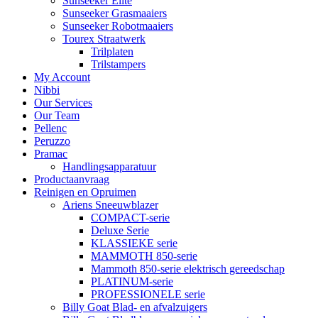
Sunseeker Elite
Sunseeker Grasmaaiers
Sunseeker Robotmaaiers
Tourex Straatwerk
Trilplaten
Trilstampers
My Account
Nibbi
Our Services
Our Team
Pellenc
Peruzzo
Pramac
Handlingsapparatuur
Productaanvraag
Reinigen en Opruimen
Ariens Sneeuwblazer
COMPACT-serie
Deluxe Serie
KLASSIEKE serie
MAMMOTH 850-serie
Mammoth 850-serie elektrisch gereedschap
PLATINUM-serie
PROFESSIONELE serie
Billy Goat Blad- en afvalzuigers