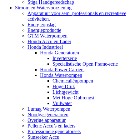
Stiga Handgereedschap
Stroom en Watervoorziening
Apparatuur voor semi-professionals en recreatieve
activiteiten.
Energieopslag
Energieproductie
GTM Waterpompen
Honda Accu en Lader
Honda Industrieel
Honda Generatoren
Inverterserie
Specialistische Open Frame-serie
Honda Power Carriers
Honda Waterpompen
Chemicaliënpompen
Hoge Druk
Lichtgewicht
Met Hoge Opbrengst
Vuilwater
Lumag Waterpompen
Noodgasgeneratoren
Overige apparatuur
Pellenc Accu’s en laders
Professionele generatorsets
Sunseeker Accu