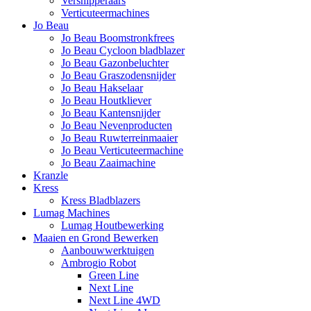
Versnipperaars
Verticuteermachines
Jo Beau
Jo Beau Boomstronkfrees
Jo Beau Cycloon bladblazer
Jo Beau Gazonbeluchter
Jo Beau Graszodensnijder
Jo Beau Hakselaar
Jo Beau Houtkliever
Jo Beau Kantensnijder
Jo Beau Nevenproducten
Jo Beau Ruwterreinmaaier
Jo Beau Verticuteermachine
Jo Beau Zaaimachine
Kranzle
Kress
Kress Bladblazers
Lumag Machines
Lumag Houtbewerking
Maaien en Grond Bewerken
Aanbouwwerktuigen
Ambrogio Robot
Green Line
Next Line
Next Line 4WD