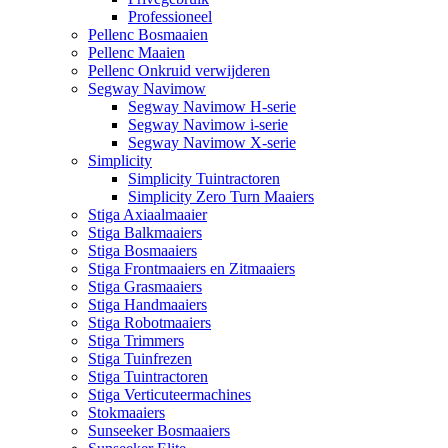
Professioneel
Pellenc Bosmaaien
Pellenc Maaien
Pellenc Onkruid verwijderen
Segway Navimow
Segway Navimow H-serie
Segway Navimow i-serie
Segway Navimow X-serie
Simplicity
Simplicity Tuintractoren
Simplicity Zero Turn Maaiers
Stiga Axiaalmaaier
Stiga Balkmaaiers
Stiga Bosmaaiers
Stiga Frontmaaiers en Zitmaaiers
Stiga Grasmaaiers
Stiga Handmaaiers
Stiga Robotmaaiers
Stiga Trimmers
Stiga Tuinfrezen
Stiga Tuintractoren
Stiga Verticuteermachines
Stokmaaiers
Sunseeker Bosmaaiers