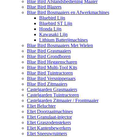
Blue Bird Afstandsbediening Maaier
Blue Bird Blazers
Blue Bird Bosmaaiers en Afwerkmachines
Bluebird Lijn
Bluebird ST Lijn
Honda Lijn
Kawasaki Lijn
Lithium Batterijmachines
Blue Bird Bosmaaiers Met Wielen
Blue Bird Grasmaaiers
Blue Bird Grondboren
Blue Bird Heggenscharen
Blue Bird Multi-Tool Kits
Blue Bird Tuintractoren
Blue Bird Versnipperaars
Blue Bird Zitmaaiers
Castelgarden Grasmaaiers
Castelgarden Tuintractoren
Castelgarden Zitmaaier / Frontmaaier
Eliet Beluchter
Eliet Doorzaaimachines
Eliet Granulaat-injector
Eliet Graszodenstekers
Eliet Kantenbewerkers
Eliet Sneeuwruimers