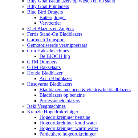
Billy Goat Bladblazers op wielen en op stand
Billy Goat Puinladers
Blue Bird Dragers
Batterijdrager
Vervoerder
Eliet Blazers en Zuigers
Ferris Stand-On Bladblazers
Garmech Transport
Gemotoriseerde versnipperaars
Grin Hakselmachines
De BIOCH-lijn
GTM Dumpers
GTM Hakselaars
Honda Bladblazer
Accu Bladblazer
Husqvarna Bladblazers
Bladblazers met accu & elektrische bladblazers
Bladblazers op benzine
Professionele blazers
Iseki Veegmachines
Kranzle Hogedrukreiniger
Hogedrukreiniger benzine
Hogedrukreiniger koud water
Hogedrukreiniger warm water
Particuliere hogedrukreiniger