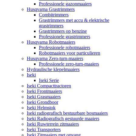
Professionele gazonmaaiers
Husqvarna Grastrimmers
Combitrimmers
Grastrimmers met accu & elektrische
grastrimmers
Grastrimmers op benzine
Professionele grastrimmers
Husqvarna Robotmaaiers
Professionele robotmaaiers
Robotmaaiers voor particulieren
Husqvarna Zero-turn-maaiers
Professionele zero-turn-maaiers
Hydraulische klepelmaaiers
Iseki
Iseki Serie
Iseki Compacttractoren
Iseki Frontmaaiers
Iseki Grasmaaiers
Iseki Grondboor
Iseki Helmstok
Iseki radiografisch bestuurbare bosmaaiers
Iseki Radiografisch gestuurde maaiers
Iseki Ruwterrein zitmaaiers
Iseki Transporters
Iseki Zitmaaiers met opvang