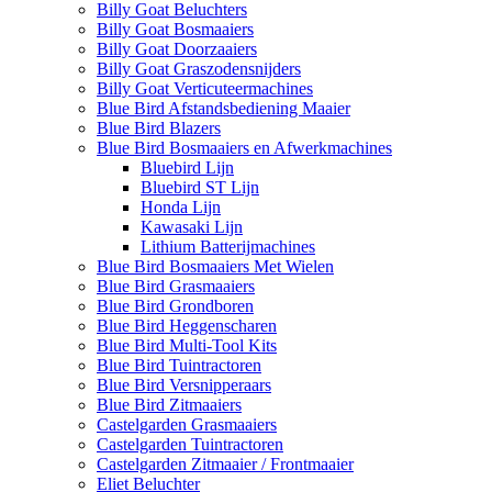
Billy Goat Beluchters
Billy Goat Bosmaaiers
Billy Goat Doorzaaiers
Billy Goat Graszodensnijders
Billy Goat Verticuteermachines
Blue Bird Afstandsbediening Maaier
Blue Bird Blazers
Blue Bird Bosmaaiers en Afwerkmachines
Bluebird Lijn
Bluebird ST Lijn
Honda Lijn
Kawasaki Lijn
Lithium Batterijmachines
Blue Bird Bosmaaiers Met Wielen
Blue Bird Grasmaaiers
Blue Bird Grondboren
Blue Bird Heggenscharen
Blue Bird Multi-Tool Kits
Blue Bird Tuintractoren
Blue Bird Versnipperaars
Blue Bird Zitmaaiers
Castelgarden Grasmaaiers
Castelgarden Tuintractoren
Castelgarden Zitmaaier / Frontmaaier
Eliet Beluchter