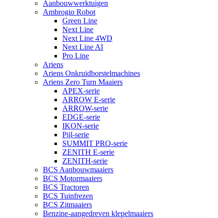
Aanbouwwerktuigen
Ambrogio Robot
Green Line
Next Line
Next Line 4WD
Next Line AI
Pro Line
Ariens
Ariens Onkruidborstelmachines
Ariens Zero Turn Maaiers
APEX-serie
ARROW E-serie
ARROW-serie
EDGE-serie
IKON-serie
Pijl-serie
SUMMIT PRO-serie
ZENITH E-serie
ZENITH-serie
BCS Aanbouwmaaiers
BCS Motormaaiers
BCS Tractoren
BCS Tuinfrezen
BCS Zitmaaiers
Benzine-aangedreven klepelmaaiers