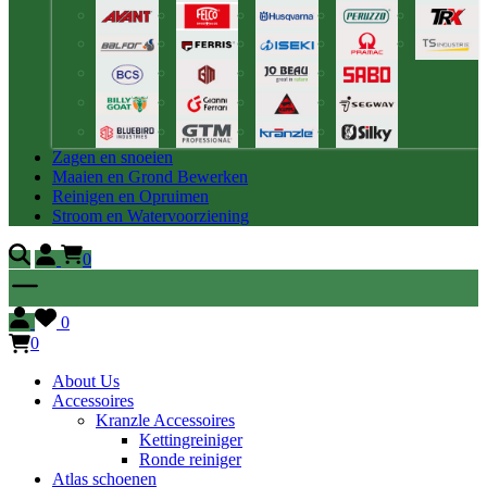
Zagen en snoeien
Maaien en Grond Bewerken
Reinigen en Opruimen
Stroom en Watervoorziening
0
0
0
About Us
Accessoires
Kranzle Accessoires
Kettingreiniger
Ronde reiniger
Atlas schoenen