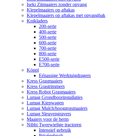
Iseki Zitmaaiers zonder opvang
Klepelmaaiers op aftakas
Klepelmaaiers op aftakas met opvangbak
Knikladers
200-serie
400-serie
500-serie
600-serie
700-serie
800-serie
E500-serie
E700-serie
Köppl
Eénassige Werktuigdragers
Kress Grasmaaiers
Kress Grastrimmers
Kress Robot Grasmaaiers
Lumag Grondboorinstallaties
Lumag Kiepwagen
Lumag Mulch/hooggrasmaaiers
Lumag Sleuvengravers
Maaiers voor de berm
Nibbi Tweewielige tractoren
Intensief gebruik
Privégebruik