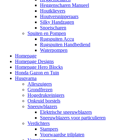
Heggenscharen Manueel
Houtklievers
Houtversnipperaars
Silky Handzagen
Snoeischaren
Spuiten en Pompen
Rugspuiten Accu
Rugspuiten Handbediend
Waterpompen
Homepage
Homepage Designs
Homepage Hero Blocks
Honda Gazon en Tuin
Husqvarna
Alleszuigers
Grondfrezen
Hogedrukreinigers
Onkruid borstels
Sneeuwblazers
Elektrische sneeuwblazers
Sneeuwblazers voor particulieren
Verdichters
Stampers
Voorwaardse trilplaten