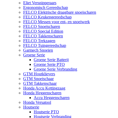
Eliet Versnipperaars
Ergonomisch Gereedschap
FELCO Elektrische draagbare snoeischaren
FELCO Keukengereedschap
FELCO Messen voor ent- en snoeiwerk
FELCO Snoeischaren
FELCO Special Edition
FELCO Takkenscharen
FELCO Trekzagen
FELCO Tuingereedschap
Garmech Snoeien
Groene Serie
Groene Serie Batterij
Groene Serie PTO
Groene Serie Verbranding
GTM Houtklievers
GTM Snoeischaar
GTM Takkenschaar
Honda Accu Kettingzaag
Honda Heggenscharen
Accu Heggenscharen
Honda Versatool
Houtserie
Houtserie PTO
Houtserie Verbranding