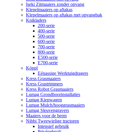
Iseki Zitmaaiers zonder opvang
Klepelmaaiers op aftakas
Klepelmaaiers op aftakas met opvangbak
Knikladers
200-serie
400-serie
500-serie
600-serie
700-serie
800-serie
E500-serie
E700-serie
Köppl
Eénassige Werktuigdragers
Kress Grasmaaiers
Kress Grastrimmers
Kress Robot Grasmaaiers
Lumag Grondboorinstallaties
Lumag Kiepwagen
Lumag Mulch/hooggrasmaaiers
Lumag Sleuvengravers
Maaiers voor de berm
Nibbi Tweewielige tractoren
Intensief gebruik
Privégebruik