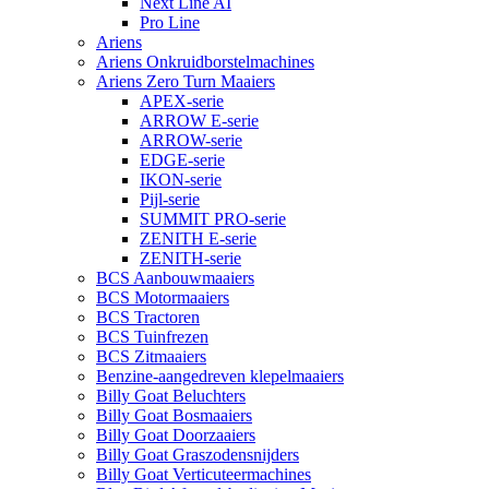
Next Line AI
Pro Line
Ariens
Ariens Onkruidborstelmachines
Ariens Zero Turn Maaiers
APEX-serie
ARROW E-serie
ARROW-serie
EDGE-serie
IKON-serie
Pijl-serie
SUMMIT PRO-serie
ZENITH E-serie
ZENITH-serie
BCS Aanbouwmaaiers
BCS Motormaaiers
BCS Tractoren
BCS Tuinfrezen
BCS Zitmaaiers
Benzine-aangedreven klepelmaaiers
Billy Goat Beluchters
Billy Goat Bosmaaiers
Billy Goat Doorzaaiers
Billy Goat Graszodensnijders
Billy Goat Verticuteermachines