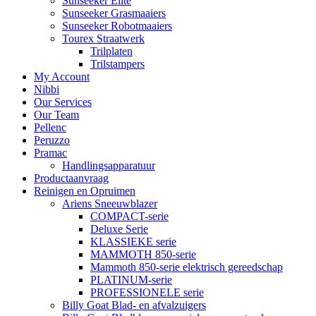
Sunseeker Elite
Sunseeker Grasmaaiers
Sunseeker Robotmaaiers
Tourex Straatwerk
Trilplaten
Trilstampers
My Account
Nibbi
Our Services
Our Team
Pellenc
Peruzzo
Pramac
Handlingsapparatuur
Productaanvraag
Reinigen en Opruimen
Ariens Sneeuwblazer
COMPACT-serie
Deluxe Serie
KLASSIEKE serie
MAMMOTH 850-serie
Mammoth 850-serie elektrisch gereedschap
PLATINUM-serie
PROFESSIONELE serie
Billy Goat Blad- en afvalzuigers