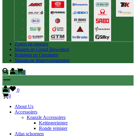
Zagen en snoeien
Maaien en Grond Bewerken
Reinigen en Opruimen
Stroom en Watervoorziening
0
0
0
About Us
Accessoires
Kranzle Accessoires
Kettingreiniger
Ronde reiniger
Atlas schoenen