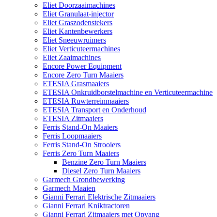
Eliet Doorzaaimachines
Eliet Granulaat-injector
Eliet Graszodenstekers
Eliet Kantenbewerkers
Eliet Sneeuwruimers
Eliet Verticuteermachines
Eliet Zaaimachines
Encore Power Equipment
Encore Zero Turn Maaiers
ETESIA Grasmaaiers
ETESIA Onkruidborstelmachine en Verticuteermachine
ETESIA Ruwterreinmaaiers
ETESIA Transport en Onderhoud
ETESIA Zitmaaiers
Ferris Stand-On Maaiers
Ferris Loopmaaiers
Ferris Stand-On Strooiers
Ferris Zero Turn Maaiers
Benzine Zero Turn Maaiers
Diesel Zero Turn Maaiers
Garmech Grondbewerking
Garmech Maaien
Gianni Ferrari Elektrische Zitmaaiers
Gianni Ferrari Kniktractoren
Gianni Ferrari Zitmaaiers met Opvang