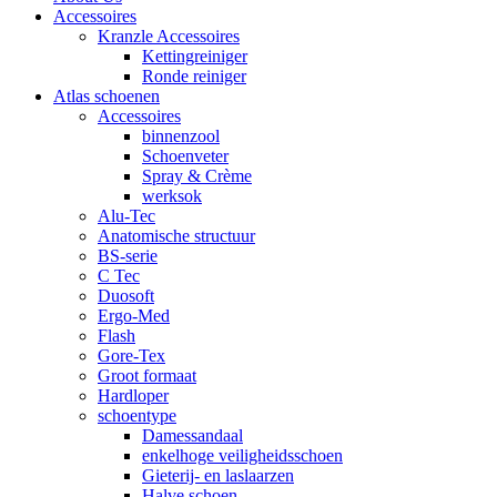
Accessoires
Kranzle Accessoires
Kettingreiniger
Ronde reiniger
Atlas schoenen
Accessoires
binnenzool
Schoenveter
Spray & Crème
werksok
Alu-Tec
Anatomische structuur
BS-serie
C Tec
Duosoft
Ergo-Med
Flash
Gore-Tex
Groot formaat
Hardloper
schoentype
Damessandaal
enkelhoge veiligheidsschoen
Gieterij- en laslaarzen
Halve schoen