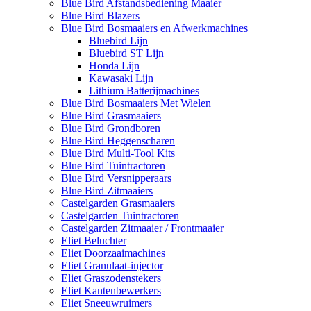
Blue Bird Afstandsbediening Maaier
Blue Bird Blazers
Blue Bird Bosmaaiers en Afwerkmachines
Bluebird Lijn
Bluebird ST Lijn
Honda Lijn
Kawasaki Lijn
Lithium Batterijmachines
Blue Bird Bosmaaiers Met Wielen
Blue Bird Grasmaaiers
Blue Bird Grondboren
Blue Bird Heggenscharen
Blue Bird Multi-Tool Kits
Blue Bird Tuintractoren
Blue Bird Versnipperaars
Blue Bird Zitmaaiers
Castelgarden Grasmaaiers
Castelgarden Tuintractoren
Castelgarden Zitmaaier / Frontmaaier
Eliet Beluchter
Eliet Doorzaaimachines
Eliet Granulaat-injector
Eliet Graszodenstekers
Eliet Kantenbewerkers
Eliet Sneeuwruimers