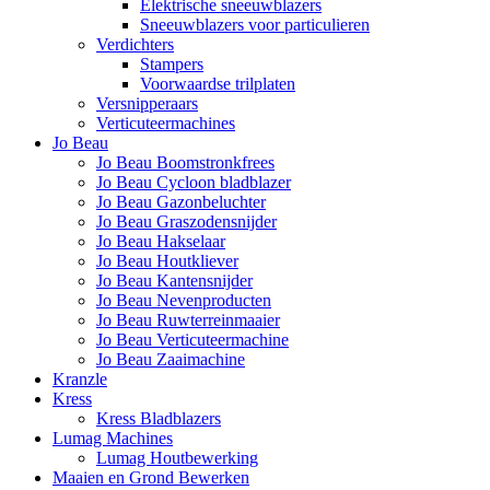
Elektrische sneeuwblazers
Sneeuwblazers voor particulieren
Verdichters
Stampers
Voorwaardse trilplaten
Versnipperaars
Verticuteermachines
Jo Beau
Jo Beau Boomstronkfrees
Jo Beau Cycloon bladblazer
Jo Beau Gazonbeluchter
Jo Beau Graszodensnijder
Jo Beau Hakselaar
Jo Beau Houtkliever
Jo Beau Kantensnijder
Jo Beau Nevenproducten
Jo Beau Ruwterreinmaaier
Jo Beau Verticuteermachine
Jo Beau Zaaimachine
Kranzle
Kress
Kress Bladblazers
Lumag Machines
Lumag Houtbewerking
Maaien en Grond Bewerken