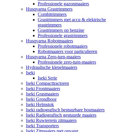
Professionele gazonmaaiers
Husqvarna Grastrimmers
Combitrimmers
Grastrimmers met accu & elektrische
grastrimmers
Grastrimmers op benzine
Professionele grastrimmers
Husqvarna Robotmaaiers
Professionele robotmaaiers
Robotmaaiers voor particulieren
Husqvarna Zero-turn-maaiers
Professionele zero-turn-maaiers
Hydraulische klepelmaaiers
Iseki
Iseki Serie
Iseki Compacttractoren
Iseki Frontmaaiers
Iseki Grasmaaiers
Iseki Grondboor
Iseki Helmstok
Iseki radiografisch bestuurbare bosmaaiers
Iseki Radiografisch gestuurde maaiers
Iseki Ruwterrein zitmaaiers
Iseki Transporters
Iseki Zitmaaiers met opvang