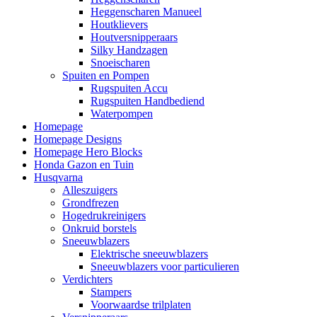
Heggenscharen Manueel
Houtklievers
Houtversnipperaars
Silky Handzagen
Snoeischaren
Spuiten en Pompen
Rugspuiten Accu
Rugspuiten Handbediend
Waterpompen
Homepage
Homepage Designs
Homepage Hero Blocks
Honda Gazon en Tuin
Husqvarna
Alleszuigers
Grondfrezen
Hogedrukreinigers
Onkruid borstels
Sneeuwblazers
Elektrische sneeuwblazers
Sneeuwblazers voor particulieren
Verdichters
Stampers
Voorwaardse trilplaten