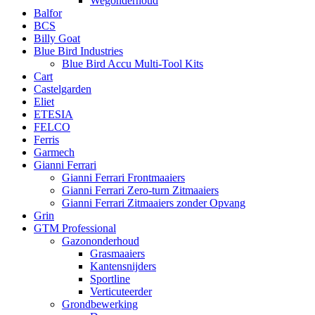
Wegonderhoud
Balfor
BCS
Billy Goat
Blue Bird Industries
Blue Bird Accu Multi-Tool Kits
Cart
Castelgarden
Eliet
ETESIA
FELCO
Ferris
Garmech
Gianni Ferrari
Gianni Ferrari Frontmaaiers
Gianni Ferrari Zero-turn Zitmaaiers
Gianni Ferrari Zitmaaiers zonder Opvang
Grin
GTM Professional
Gazononderhoud
Grasmaaiers
Kantensnijders
Sportline
Verticuteerder
Grondbewerking