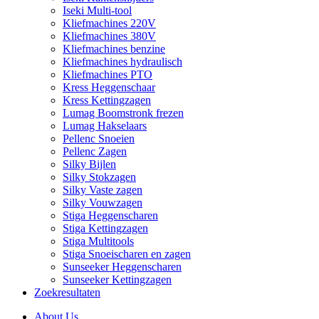
Iseki Multi-tool
Kliefmachines 220V
Kliefmachines 380V
Kliefmachines benzine
Kliefmachines hydraulisch
Kliefmachines PTO
Kress Heggenschaar
Kress Kettingzagen
Lumag Boomstronk frezen
Lumag Hakselaars
Pellenc Snoeien
Pellenc Zagen
Silky Bijlen
Silky Stokzagen
Silky Vaste zagen
Silky Vouwzagen
Stiga Heggenscharen
Stiga Kettingzagen
Stiga Multitools
Stiga Snoeischaren en zagen
Sunseeker Heggenscharen
Sunseeker Kettingzagen
Zoekresultaten
About Us