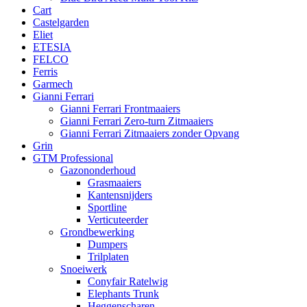
Cart
Castelgarden
Eliet
ETESIA
FELCO
Ferris
Garmech
Gianni Ferrari
Gianni Ferrari Frontmaaiers
Gianni Ferrari Zero-turn Zitmaaiers
Gianni Ferrari Zitmaaiers zonder Opvang
Grin
GTM Professional
Gazononderhoud
Grasmaaiers
Kantensnijders
Sportline
Verticuteerder
Grondbewerking
Dumpers
Trilplaten
Snoeiwerk
Conyfair Ratelwig
Elephants Trunk
Heggenscharen