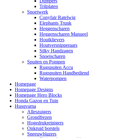
Dumpers
Trilplaten
Snoeiwerk
Conyfair Ratelwig
Elephants Trunk
Heggenscharen
Heggenscharen Manueel
Houtklievers
Houtversnipperaars
Silky Handzagen
Snoeischaren
Spuiten en Pompen
Rugspuiten Accu
Rugspuiten Handbediend
Waterpompen
Homepage
Homepage Designs
Homepage Hero Blocks
Honda Gazon en Tuin
Husqvarna
Alleszuigers
Grondfrezen
Hogedrukreinigers
Onkruid borstels
Sneeuwblazers