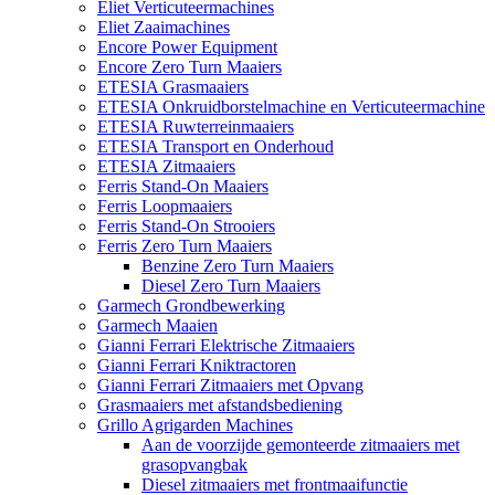
Eliet Verticuteermachines
Eliet Zaaimachines
Encore Power Equipment
Encore Zero Turn Maaiers
ETESIA Grasmaaiers
ETESIA Onkruidborstelmachine en Verticuteermachine
ETESIA Ruwterreinmaaiers
ETESIA Transport en Onderhoud
ETESIA Zitmaaiers
Ferris Stand-On Maaiers
Ferris Loopmaaiers
Ferris Stand-On Strooiers
Ferris Zero Turn Maaiers
Benzine Zero Turn Maaiers
Diesel Zero Turn Maaiers
Garmech Grondbewerking
Garmech Maaien
Gianni Ferrari Elektrische Zitmaaiers
Gianni Ferrari Kniktractoren
Gianni Ferrari Zitmaaiers met Opvang
Grasmaaiers met afstandsbediening
Grillo Agrigarden Machines
Aan de voorzijde gemonteerde zitmaaiers met
grasopvangbak
Diesel zitmaaiers met frontmaaifunctie