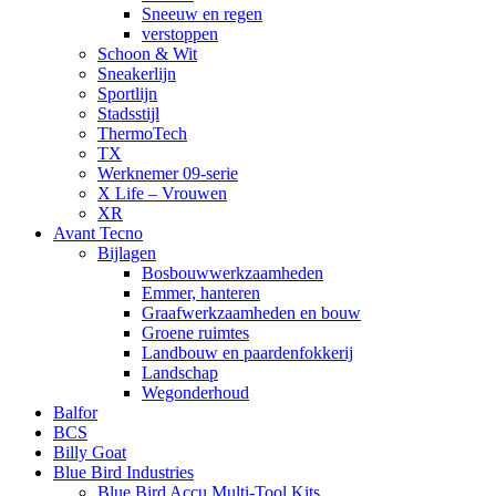
Sneeuw en regen
verstoppen
Schoon & Wit
Sneakerlijn
Sportlijn
Stadsstijl
ThermoTech
TX
Werknemer 09-serie
X Life – Vrouwen
XR
Avant Tecno
Bijlagen
Bosbouwwerkzaamheden
Emmer, hanteren
Graafwerkzaamheden en bouw
Groene ruimtes
Landbouw en paardenfokkerij
Landschap
Wegonderhoud
Balfor
BCS
Billy Goat
Blue Bird Industries
Blue Bird Accu Multi-Tool Kits