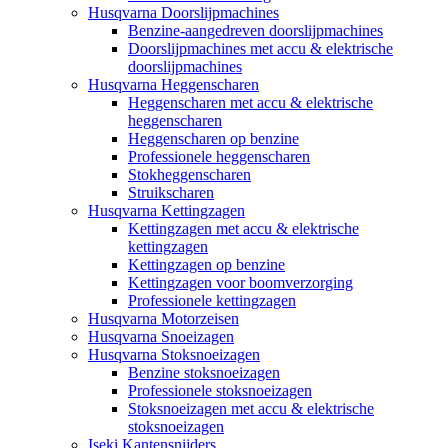
Husqvarna Doorslijpmachines
Benzine-aangedreven doorslijpmachines
Doorslijpmachines met accu & elektrische
doorslijpmachines
Husqvarna Heggenscharen
Heggenscharen met accu & elektrische
heggenscharen
Heggenscharen op benzine
Professionele heggenscharen
Stokheggenscharen
Struikscharen
Husqvarna Kettingzagen
Kettingzagen met accu & elektrische
kettingzagen
Kettingzagen op benzine
Kettingzagen voor boomverzorging
Professionele kettingzagen
Husqvarna Motorzeisen
Husqvarna Snoeizagen
Husqvarna Stoksnoeizagen
Benzine stoksnoeizagen
Professionele stoksnoeizagen
Stoksnoeizagen met accu & elektrische
stoksnoeizagen
Iseki Kantensnijders