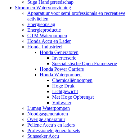
Stiga Handgereedschap
Stroom en Watervoorziening
Apparatuur voor semi-professionals en recreatieve
activiteiten.
Energieopslag
Energieproductie
GTM Waterpompen
Honda Accu en Lader
Honda Industrieel
Honda Generatoren
Inverterserie
Specialistische Open Frame-serie
Honda Power Carriers
Honda Waterpompen
Chemicaliënpompen
Hoge Druk
Lichtgewicht
Met Hoge Opbrengst
Vuilwater
Lumag Waterpompen
Noodgasgeneratoren
Overige apparatuur
Pellenc Accu’s en laders
Professionele generatorsets
Sunseeker Accu