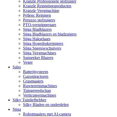
Kranzle Professionele stofzuiger
Kranzle Reinigingsproducten
Kranzle Veegmachine
Pellenc Reinigen
Peruzzo stofzuigers
PTO-versnipperaars
Stiga Bladblazers
Stiga Bladblazers en bladzuigers
Stiga Hakselaars
Stiga Hogedrukreinigers
Stiga Sneeuwschuivers
Stiga Veegmachines
Sunseeker Blazers
Veger
Sabo
Batterijsysteem
Gazontractoren
Grasmaaiers
Ruwterreinmachines
Tuingereedschap
Verticuteermachines
Silky Tuinliefhebber
Silky Bladen en onderdelen
Stiga
Robotmaaiers met AI-camera