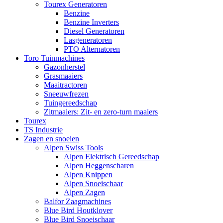
Tourex Generatoren
Benzine
Benzine Inverters
Diesel Generatoren
Lasgeneratoren
PTO Alternatoren
Toro Tuinmachines
Gazonherstel
Grasmaaiers
Maaitractoren
Sneeuwfrezen
Tuingereedschap
Zitmaaiers: Zit- en zero-turn maaiers
Tourex
TS Industrie
Zagen en snoeien
Alpen Swiss Tools
Alpen Elektrisch Gereedschap
Alpen Heggenscharen
Alpen Knippen
Alpen Snoeischaar
Alpen Zagen
Balfor Zaagmachines
Blue Bird Houtklover
Blue Bird Snoeischaar