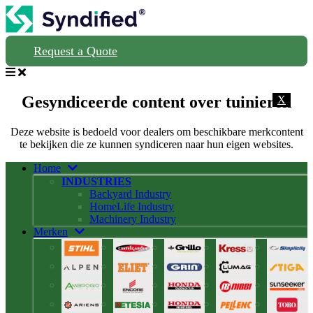
Request a Quote
Gesyndiceerde content over tuinieren
X
Deze website is bedoeld voor dealers om beschikbare merkcontent
te bekijken die ze kunnen syndiceren naar hun eigen websites.
Home
INDUSTRIES
Backyard Industry
HomeLife Industry
Machinery Industry
Merken