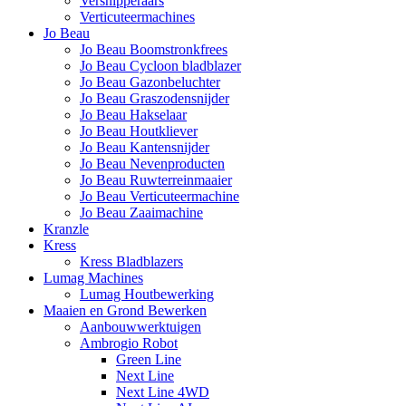
Versnipperaars
Verticuteermachines
Jo Beau
Jo Beau Boomstronkfrees
Jo Beau Cycloon bladblazer
Jo Beau Gazonbeluchter
Jo Beau Graszodensnijder
Jo Beau Hakselaar
Jo Beau Houtkliever
Jo Beau Kantensnijder
Jo Beau Nevenproducten
Jo Beau Ruwterreinmaaier
Jo Beau Verticuteermachine
Jo Beau Zaaimachine
Kranzle
Kress
Kress Bladblazers
Lumag Machines
Lumag Houtbewerking
Maaien en Grond Bewerken
Aanbouwwerktuigen
Ambrogio Robot
Green Line
Next Line
Next Line 4WD