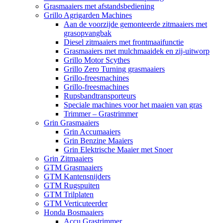
Grasmaaiers met afstandsbediening
Grillo Agrigarden Machines
Aan de voorzijde gemonteerde zitmaaiers met
grasopvangbak
Diesel zitmaaiers met frontmaaifunctie
Grasmaaiers met mulchmaaidek en zij-uitworp
Grillo Motor Scythes
Grillo Zero Turning grasmaaiers
Grillo-freesmachines
Grillo-freesmachines
Rupsbandtransporteurs
Speciale machines voor het maaien van gras
Trimmer – Grastrimmer
Grin Grasmaaiers
Grin Accumaaiers
Grin Benzine Maaiers
Grin Elektrische Maaier met Snoer
Grin Zitmaaiers
GTM Grasmaaiers
GTM Kantensnijders
GTM Rugspuiten
GTM Trilplaten
GTM Verticuteerder
Honda Bosmaaiers
Accu Grastrimmer