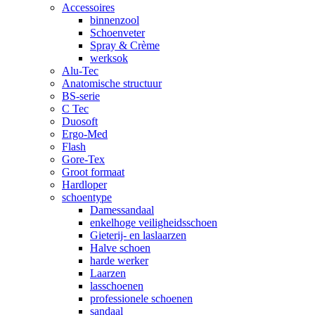
Accessoires
binnenzool
Schoenveter
Spray & Crème
werksok
Alu-Tec
Anatomische structuur
BS-serie
C Tec
Duosoft
Ergo-Med
Flash
Gore-Tex
Groot formaat
Hardloper
schoentype
Damessandaal
enkelhoge veiligheidsschoen
Gieterij- en laslaarzen
Halve schoen
harde werker
Laarzen
lasschoenen
professionele schoenen
sandaal