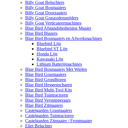
Billy Goat Beluchters
Billy Goat Bosmaaiers
Billy Goat Doorzaaiers
Billy Goat Graszodensnijders
Billy Goat Verticuteermachines
Blue Bird Afstandsbediening Maaier
Blue Bird Blazers
Blue Bird Bosmaaiers en Afwerkmachines
Bluebird Lijn
Bluebird ST Lijn
Honda Lijn
Kawasaki Lijn
Lithium Batterijmachines
Blue Bird Bosmaaiers Met Wielen
Blue Bird Grasmaaiers
Blue Bird Grondboren
Blue Bird Heggenscharen
Blue Bird Multi-Tool Kits
Blue Bird Tuintractoren
Blue Bird Versnipperaars
Blue Bird Zitmaaiers
Castelgarden Grasmaaiers
Castelgarden Tuintractoren
Castelgarden Zitmaaier / Frontmaaier
Eliet Beluchter