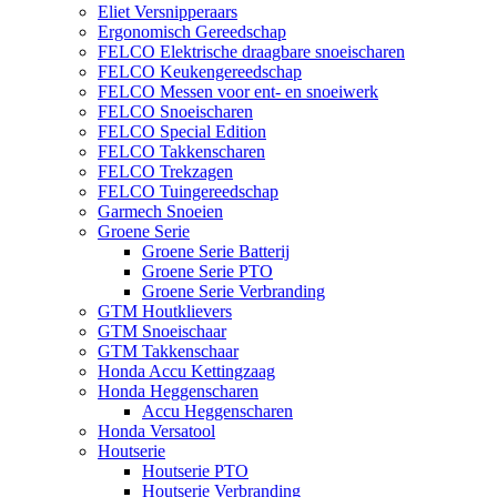
Eliet Versnipperaars
Ergonomisch Gereedschap
FELCO Elektrische draagbare snoeischaren
FELCO Keukengereedschap
FELCO Messen voor ent- en snoeiwerk
FELCO Snoeischaren
FELCO Special Edition
FELCO Takkenscharen
FELCO Trekzagen
FELCO Tuingereedschap
Garmech Snoeien
Groene Serie
Groene Serie Batterij
Groene Serie PTO
Groene Serie Verbranding
GTM Houtklievers
GTM Snoeischaar
GTM Takkenschaar
Honda Accu Kettingzaag
Honda Heggenscharen
Accu Heggenscharen
Honda Versatool
Houtserie
Houtserie PTO
Houtserie Verbranding