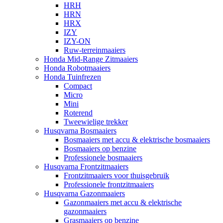
HRH
HRN
HRX
IZY
IZY-ON
Ruw-terreinmaaiers
Honda Mid-Range Zitmaaiers
Honda Robotmaaiers
Honda Tuinfrezen
Compact
Micro
Mini
Roterend
Tweewielige trekker
Husqvarna Bosmaaiers
Bosmaaiers met accu & elektrische bosmaaiers
Bosmaaiers op benzine
Professionele bosmaaiers
Husqvarna Frontzitmaaiers
Frontzitmaaiers voor thuisgebruik
Professionele frontzitmaaiers
Husqvarna Gazonmaaiers
Gazonmaaiers met accu & elektrische
gazonmaaiers
Grasmaaiers op benzine