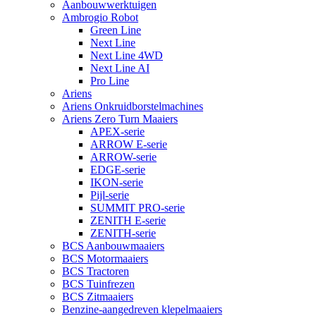
Aanbouwwerktuigen
Ambrogio Robot
Green Line
Next Line
Next Line 4WD
Next Line AI
Pro Line
Ariens
Ariens Onkruidborstelmachines
Ariens Zero Turn Maaiers
APEX-serie
ARROW E-serie
ARROW-serie
EDGE-serie
IKON-serie
Pijl-serie
SUMMIT PRO-serie
ZENITH E-serie
ZENITH-serie
BCS Aanbouwmaaiers
BCS Motormaaiers
BCS Tractoren
BCS Tuinfrezen
BCS Zitmaaiers
Benzine-aangedreven klepelmaaiers