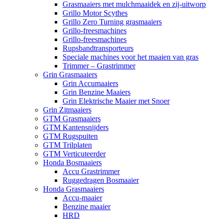
Grasmaaiers met mulchmaaidek en zij-uitworp
Grillo Motor Scythes
Grillo Zero Turning grasmaaiers
Grillo-freesmachines
Grillo-freesmachines
Rupsbandtransporteurs
Speciale machines voor het maaien van gras
Trimmer – Grastrimmer
Grin Grasmaaiers
Grin Accumaaiers
Grin Benzine Maaiers
Grin Elektrische Maaier met Snoer
Grin Zitmaaiers
GTM Grasmaaiers
GTM Kantensnijders
GTM Rugspuiten
GTM Trilplaten
GTM Verticuteerder
Honda Bosmaaiers
Accu Grastrimmer
Ruggedragen Bosmaaier
Honda Grasmaaiers
Accu-maaier
Benzine maaier
HRD