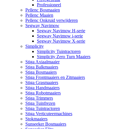
Professioneel
Pellenc Bosmaaien
Pellenc Maaien
Pellenc Onkruid verwijderen
Segway Navimow
Segway Navimow H-serie
Segway Navimow i-serie
Segway Navimow X-serie
Simplicity
Simplicity Tuintractoren
Simplicity Zero Turn Maaiers
Stiga Axiaalmaaier
Stiga Balkmaaiers
Stiga Bosmaaiers
Stiga Frontmaaiers en Zitmaaiers
Stiga Grasmaaiers
Stiga Handmaaiers
Stiga Robotmaaiers
Stiga Trimmers
Stiga Tuinfrezen
Stiga Tuintractoren
Stiga Verticuteermachines
Stokmaaiers
Sunseeker Bosmaaiers