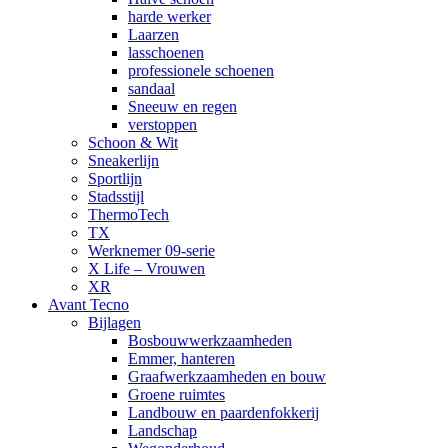
harde werker
Laarzen
lasschoenen
professionele schoenen
sandaal
Sneeuw en regen
verstoppen
Schoon & Wit
Sneakerlijn
Sportlijn
Stadsstijl
ThermoTech
TX
Werknemer 09-serie
X Life – Vrouwen
XR
Avant Tecno
Bijlagen
Bosbouwwerkzaamheden
Emmer, hanteren
Graafwerkzaamheden en bouw
Groene ruimtes
Landbouw en paardenfokkerij
Landschap