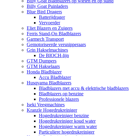
Billy Goat Bladblazers op wielen en op stand
Billy Goat Puinladers
Blue Bird Dragers
Batterijdrager
Vervoerder
Eliet Blazers en Zuigers
Ferris Stand-On Bladblazers
Garmech Transport
Gemotoriseerde versnipperaars
Grin Hakselmachines
De BIOCH-lijn
GTM Dumpers
GTM Hakselaars
Honda Bladblazer
Accu Bladblazer
Husqvarna Bladblazers
Bladblazers met accu & elektrische bladblazers
Bladblazers op benzine
Professionele blazers
Iseki Veegmachines
Kranzle Hogedrukreiniger
Hogedrukreiniger benzine
Hogedrukreiniger koud water
Hogedrukreiniger warm water
Particuliere hogedrukreiniger