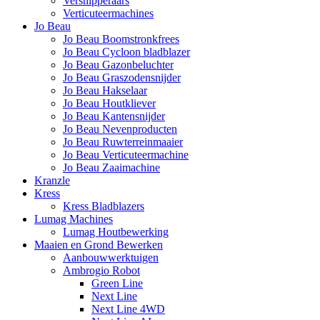
Versnipperaars
Verticuteermachines
Jo Beau
Jo Beau Boomstronkfrees
Jo Beau Cycloon bladblazer
Jo Beau Gazonbeluchter
Jo Beau Graszodensnijder
Jo Beau Hakselaar
Jo Beau Houtkliever
Jo Beau Kantensnijder
Jo Beau Nevenproducten
Jo Beau Ruwterreinmaaier
Jo Beau Verticuteermachine
Jo Beau Zaaimachine
Kranzle
Kress
Kress Bladblazers
Lumag Machines
Lumag Houtbewerking
Maaien en Grond Bewerken
Aanbouwwerktuigen
Ambrogio Robot
Green Line
Next Line
Next Line 4WD