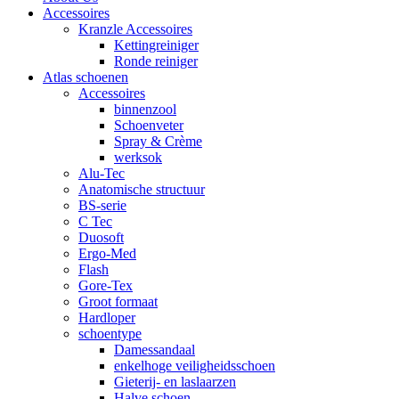
Accessoires
Kranzle Accessoires
Kettingreiniger
Ronde reiniger
Atlas schoenen
Accessoires
binnenzool
Schoenveter
Spray & Crème
werksok
Alu-Tec
Anatomische structuur
BS-serie
C Tec
Duosoft
Ergo-Med
Flash
Gore-Tex
Groot formaat
Hardloper
schoentype
Damessandaal
enkelhoge veiligheidsschoen
Gieterij- en laslaarzen
Halve schoen