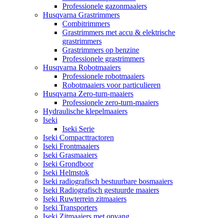
Professionele gazonmaaiers
Husqvarna Grastrimmers
Combitrimmers
Grastrimmers met accu & elektrische
grastrimmers
Grastrimmers op benzine
Professionele grastrimmers
Husqvarna Robotmaaiers
Professionele robotmaaiers
Robotmaaiers voor particulieren
Husqvarna Zero-turn-maaiers
Professionele zero-turn-maaiers
Hydraulische klepelmaaiers
Iseki
Iseki Serie
Iseki Compacttractoren
Iseki Frontmaaiers
Iseki Grasmaaiers
Iseki Grondboor
Iseki Helmstok
Iseki radiografisch bestuurbare bosmaaiers
Iseki Radiografisch gestuurde maaiers
Iseki Ruwterrein zitmaaiers
Iseki Transporters
Iseki Zitmaaiers met opvang