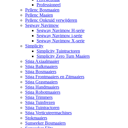
Professioneel
Pellenc Bosmaaien
Pellenc Maaien
Pellenc Onkruid verwijderen
Segway Navimow
Segway Navimow H-serie
Segway Navimow i-serie
Segway Navimow X-serie
Simplicity
Simplicity Tuintractoren
Simplicity Zero Turn Maaiers
Stiga Axiaalmaaier
Stiga Balkmaaiers
Stiga Bosmaaiers
Stiga Frontmaaiers en Zitmaaiers
Stiga Grasmaaiers
Stiga Handmaaiers
Stiga Robotmaaiers
Stiga Trimmers
Stiga Tuinfrezen
Stiga Tuintractoren
Stiga Verticuteermachines
Stokmaaiers
Sunseeker Bosmaaiers