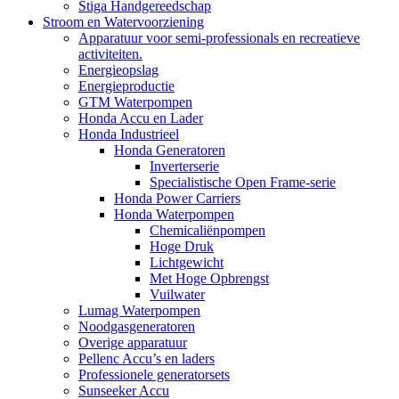
Stiga Handgereedschap
Stroom en Watervoorziening
Apparatuur voor semi-professionals en recreatieve
activiteiten.
Energieopslag
Energieproductie
GTM Waterpompen
Honda Accu en Lader
Honda Industrieel
Honda Generatoren
Inverterserie
Specialistische Open Frame-serie
Honda Power Carriers
Honda Waterpompen
Chemicaliënpompen
Hoge Druk
Lichtgewicht
Met Hoge Opbrengst
Vuilwater
Lumag Waterpompen
Noodgasgeneratoren
Overige apparatuur
Pellenc Accu’s en laders
Professionele generatorsets
Sunseeker Accu