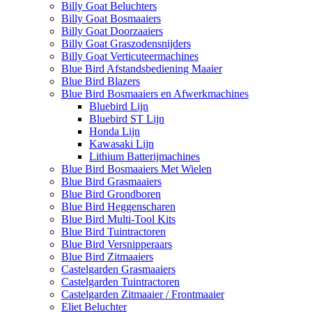
Billy Goat Beluchters
Billy Goat Bosmaaiers
Billy Goat Doorzaaiers
Billy Goat Graszodensnijders
Billy Goat Verticuteermachines
Blue Bird Afstandsbediening Maaier
Blue Bird Blazers
Blue Bird Bosmaaiers en Afwerkmachines
Bluebird Lijn
Bluebird ST Lijn
Honda Lijn
Kawasaki Lijn
Lithium Batterijmachines
Blue Bird Bosmaaiers Met Wielen
Blue Bird Grasmaaiers
Blue Bird Grondboren
Blue Bird Heggenscharen
Blue Bird Multi-Tool Kits
Blue Bird Tuintractoren
Blue Bird Versnipperaars
Blue Bird Zitmaaiers
Castelgarden Grasmaaiers
Castelgarden Tuintractoren
Castelgarden Zitmaaier / Frontmaaier
Eliet Beluchter