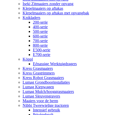
Iseki Zitmaaiers zonder opvang
Klepelmaaiers op aftakas
Klepelmaaiers op aftakas met opvangbak
Knikladers
200-serie
400-serie
500-serie
600-serie
700-serie
800-serie
E500-serie
E700-serie
Köppl
Eénassige Werktuigdragers
Kress Grasmaaiers
Kress Grastrimmers
Kress Robot Grasmaaiers
Lumag Grondboorinstallaties
Lumag Kiepwagen
Lumag Mulch/hooggrasmaaiers
Lumag Sleuvengravers
Maaiers voor de berm
Nibbi Tweewielige tractoren
Intensief gebruik
Privégebruik