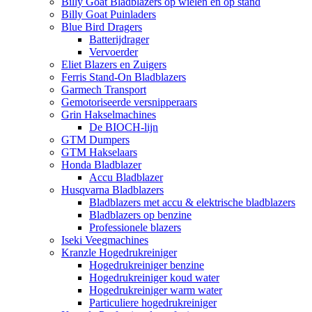
Billy Goat Bladblazers op wielen en op stand
Billy Goat Puinladers
Blue Bird Dragers
Batterijdrager
Vervoerder
Eliet Blazers en Zuigers
Ferris Stand-On Bladblazers
Garmech Transport
Gemotoriseerde versnipperaars
Grin Hakselmachines
De BIOCH-lijn
GTM Dumpers
GTM Hakselaars
Honda Bladblazer
Accu Bladblazer
Husqvarna Bladblazers
Bladblazers met accu & elektrische bladblazers
Bladblazers op benzine
Professionele blazers
Iseki Veegmachines
Kranzle Hogedrukreiniger
Hogedrukreiniger benzine
Hogedrukreiniger koud water
Hogedrukreiniger warm water
Particuliere hogedrukreiniger