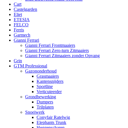
Cart
Castelgarden
Eliet
ETESIA
FELCO
Ferris
Garmech
Gianni Ferrari
Gianni Ferrari Frontmaaiers
Gianni Ferrari Zero-turn Zitmaaiers
Gianni Ferrari Zitmaaiers zonder Opvang
Grin
GTM Professional
Gazononderhoud
Grasmaaiers
Kantensnijders
Sportline
Verticuteerder
Grondbewerking
Dumpers
Trilplaten
Snoeiwerk
Conyfair Ratelwig
Elephants Trunk
Heggenscharen