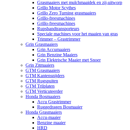
Grasmaaiers met mulchmaaidek en zij-uitworp
Grillo Motor Scythes
Grillo Zero Turning grasmaaiers
Grillo-freesmachines
Grillo-freesmachines
Rupsbandtransporteurs
Speciale machines voor het maaien van gras
Trimmer – Grastrimmer
Grin Grasmaaiers
Grin Accumaaiers
Grin Benzine Maaiers
Grin Elektrische Maaier met Snoer
Grin Zitmaaiers
GTM Grasmaaiers
GTM Kantensnijders
GTM Rugspuiten
GTM Trilplaten
GTM Verticuteerder
Honda Bosmaaiers
Accu Grastrimmer
Ruggedragen Bosmaaier
Honda Grasmaaiers
Accu-maaier
Benzine maaier
HRD