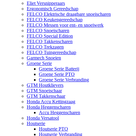
Eliet Versnipperaars
Ergonomisch Gereedschap
FELCO Elektrische draagbare snoeischaren
FELCO Keukengereedschap
FELCO Messen voor ent- en snoeiwerk
FELCO Snoeischaren
FELCO Special Edition
FELCO Takkenscharen
FELCO Trekzagen
FELCO Tuingereedschap
Garmech Snoeien
Groene Serie
Groene Serie Batterij
Groene Serie PTO
Groene Serie Verbranding
GTM Houtklievers
GTM Snoeischaar
GTM Takkenschaar
Honda Accu Kettingzaag
Honda Heggenscharen
Accu Heggenscharen
Honda Versatool
Houtserie
Houtserie PTO
Houtserie Verbranding