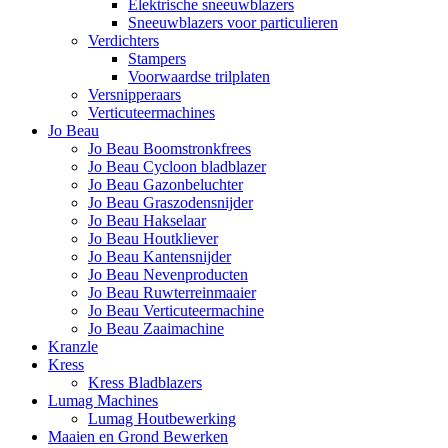
Elektrische sneeuwblazers
Sneeuwblazers voor particulieren
Verdichters
Stampers
Voorwaardse trilplaten
Versnipperaars
Verticuteermachines
Jo Beau
Jo Beau Boomstronkfrees
Jo Beau Cycloon bladblazer
Jo Beau Gazonbeluchter
Jo Beau Graszodensnijder
Jo Beau Hakselaar
Jo Beau Houtkliever
Jo Beau Kantensnijder
Jo Beau Nevenproducten
Jo Beau Ruwterreinmaaier
Jo Beau Verticuteermachine
Jo Beau Zaaimachine
Kranzle
Kress
Kress Bladblazers
Lumag Machines
Lumag Houtbewerking
Maaien en Grond Bewerken