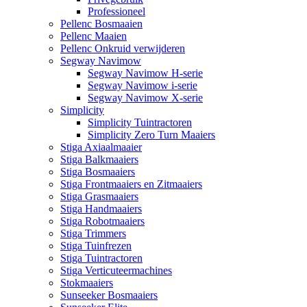
Professioneel
Pellenc Bosmaaien
Pellenc Maaien
Pellenc Onkruid verwijderen
Segway Navimow
Segway Navimow H-serie
Segway Navimow i-serie
Segway Navimow X-serie
Simplicity
Simplicity Tuintractoren
Simplicity Zero Turn Maaiers
Stiga Axiaalmaaier
Stiga Balkmaaiers
Stiga Bosmaaiers
Stiga Frontmaaiers en Zitmaaiers
Stiga Grasmaaiers
Stiga Handmaaiers
Stiga Robotmaaiers
Stiga Trimmers
Stiga Tuinfrezen
Stiga Tuintractoren
Stiga Verticuteermachines
Stokmaaiers
Sunseeker Bosmaaiers