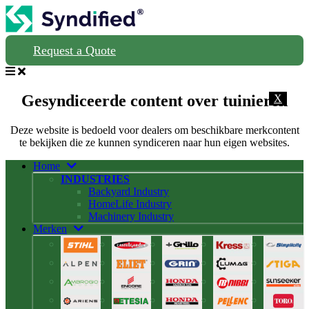
Request a Quote
Gesyndiceerde content over tuinieren
X
Deze website is bedoeld voor dealers om beschikbare merkcontent
te bekijken die ze kunnen syndiceren naar hun eigen websites.
Home
INDUSTRIES
Backyard Industry
HomeLife Industry
Machinery Industry
Merken