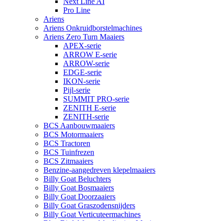
Next Line AI
Pro Line
Ariens
Ariens Onkruidborstelmachines
Ariens Zero Turn Maaiers
APEX-serie
ARROW E-serie
ARROW-serie
EDGE-serie
IKON-serie
Pijl-serie
SUMMIT PRO-serie
ZENITH E-serie
ZENITH-serie
BCS Aanbouwmaaiers
BCS Motormaaiers
BCS Tractoren
BCS Tuinfrezen
BCS Zitmaaiers
Benzine-aangedreven klepelmaaiers
Billy Goat Beluchters
Billy Goat Bosmaaiers
Billy Goat Doorzaaiers
Billy Goat Graszodensnijders
Billy Goat Verticuteermachines