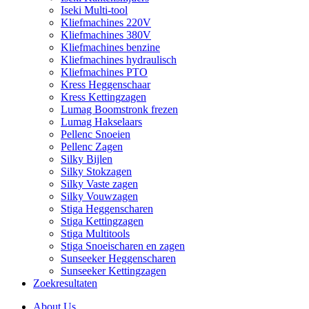
Iseki Multi-tool
Kliefmachines 220V
Kliefmachines 380V
Kliefmachines benzine
Kliefmachines hydraulisch
Kliefmachines PTO
Kress Heggenschaar
Kress Kettingzagen
Lumag Boomstronk frezen
Lumag Hakselaars
Pellenc Snoeien
Pellenc Zagen
Silky Bijlen
Silky Stokzagen
Silky Vaste zagen
Silky Vouwzagen
Stiga Heggenscharen
Stiga Kettingzagen
Stiga Multitools
Stiga Snoeischaren en zagen
Sunseeker Heggenscharen
Sunseeker Kettingzagen
Zoekresultaten
About Us