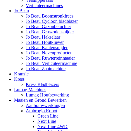
Versnipperaars
Verticuteermachines
Jo Beau
Jo Beau Boomstronkfrees
Jo Beau Cycloon bladblazer
Jo Beau Gazonbeluchter
Jo Beau Graszodensnijder
Jo Beau Hakselaar
Jo Beau Houtkliever
Jo Beau Kantensnijder
Jo Beau Nevenproducten
Jo Beau Ruwterreinmaaier
Jo Beau Verticuteermachine
Jo Beau Zaaimachine
Kranzle
Kress
Kress Bladblazers
Lumag Machines
Lumag Houtbewerking
Maaien en Grond Bewerken
Aanbouwwerktuigen
Ambrogio Robot
Green Line
Next Line
Next Line 4WD