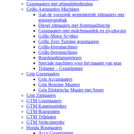
Grasmaaiers met afstandsbediening
Grillo Agrigarden Machines
Aan de voorzijde gemonteerde zitmaaiers met
grasopvangbak
Diesel zitmaaiers met frontmaaifunctie
Grasmaaiers met mulchmaaidek en zij-uitworp
Grillo Motor Scythes
Grillo Zero Turning grasmaaiers
Grillo-freesmachines
Grillo-freesmachines
Rupsbandtransporteurs
Speciale machines voor het maaien van gras
Trimmer – Grastrimmer
Grin Grasmaaiers
Grin Accumaaiers
Grin Benzine Maaiers
Grin Elektrische Maaier met Snoer
Grin Zitmaaiers
GTM Grasmaaiers
GTM Kantensnijders
GTM Rugspuiten
GTM Trilplaten
GTM Verticuteerder
Honda Bosmaaiers
Accu Grastrimmer