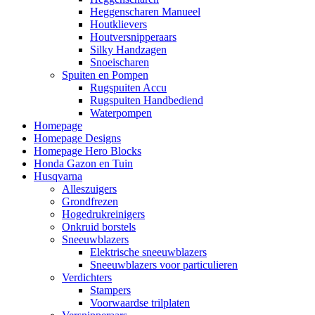
Heggenscharen Manueel
Houtklievers
Houtversnipperaars
Silky Handzagen
Snoeischaren
Spuiten en Pompen
Rugspuiten Accu
Rugspuiten Handbediend
Waterpompen
Homepage
Homepage Designs
Homepage Hero Blocks
Honda Gazon en Tuin
Husqvarna
Alleszuigers
Grondfrezen
Hogedrukreinigers
Onkruid borstels
Sneeuwblazers
Elektrische sneeuwblazers
Sneeuwblazers voor particulieren
Verdichters
Stampers
Voorwaardse trilplaten