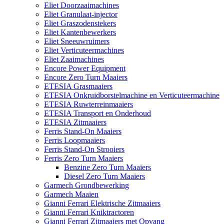
Eliet Doorzaaimachines
Eliet Granulaat-injector
Eliet Graszodenstekers
Eliet Kantenbewerkers
Eliet Sneeuwruimers
Eliet Verticuteermachines
Eliet Zaaimachines
Encore Power Equipment
Encore Zero Turn Maaiers
ETESIA Grasmaaiers
ETESIA Onkruidborstelmachine en Verticuteermachine
ETESIA Ruwterreinmaaiers
ETESIA Transport en Onderhoud
ETESIA Zitmaaiers
Ferris Stand-On Maaiers
Ferris Loopmaaiers
Ferris Stand-On Strooiers
Ferris Zero Turn Maaiers
Benzine Zero Turn Maaiers
Diesel Zero Turn Maaiers
Garmech Grondbewerking
Garmech Maaien
Gianni Ferrari Elektrische Zitmaaiers
Gianni Ferrari Kniktractoren
Gianni Ferrari Zitmaaiers met Opvang