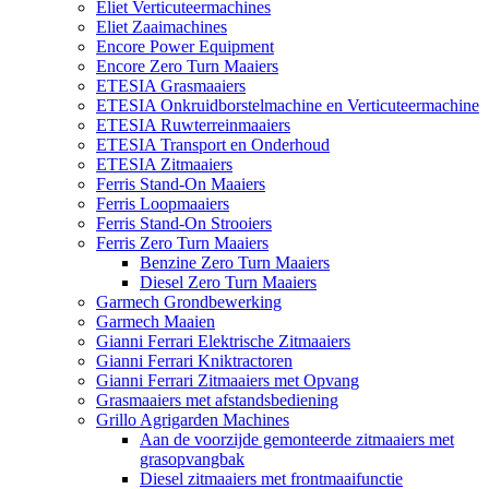
Eliet Verticuteermachines
Eliet Zaaimachines
Encore Power Equipment
Encore Zero Turn Maaiers
ETESIA Grasmaaiers
ETESIA Onkruidborstelmachine en Verticuteermachine
ETESIA Ruwterreinmaaiers
ETESIA Transport en Onderhoud
ETESIA Zitmaaiers
Ferris Stand-On Maaiers
Ferris Loopmaaiers
Ferris Stand-On Strooiers
Ferris Zero Turn Maaiers
Benzine Zero Turn Maaiers
Diesel Zero Turn Maaiers
Garmech Grondbewerking
Garmech Maaien
Gianni Ferrari Elektrische Zitmaaiers
Gianni Ferrari Kniktractoren
Gianni Ferrari Zitmaaiers met Opvang
Grasmaaiers met afstandsbediening
Grillo Agrigarden Machines
Aan de voorzijde gemonteerde zitmaaiers met
grasopvangbak
Diesel zitmaaiers met frontmaaifunctie