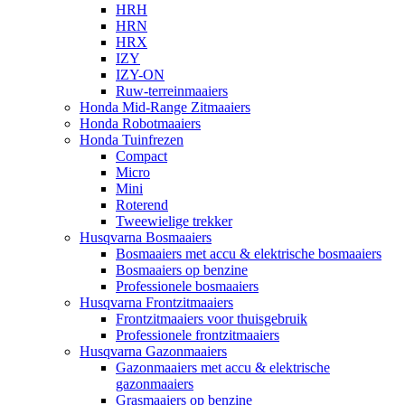
HRH
HRN
HRX
IZY
IZY-ON
Ruw-terreinmaaiers
Honda Mid-Range Zitmaaiers
Honda Robotmaaiers
Honda Tuinfrezen
Compact
Micro
Mini
Roterend
Tweewielige trekker
Husqvarna Bosmaaiers
Bosmaaiers met accu & elektrische bosmaaiers
Bosmaaiers op benzine
Professionele bosmaaiers
Husqvarna Frontzitmaaiers
Frontzitmaaiers voor thuisgebruik
Professionele frontzitmaaiers
Husqvarna Gazonmaaiers
Gazonmaaiers met accu & elektrische
gazonmaaiers
Grasmaaiers op benzine