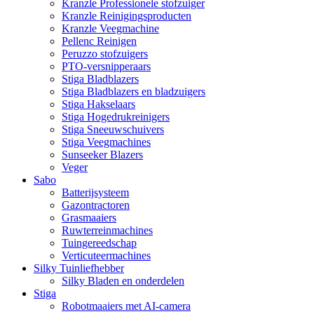
Kranzle Professionele stofzuiger
Kranzle Reinigingsproducten
Kranzle Veegmachine
Pellenc Reinigen
Peruzzo stofzuigers
PTO-versnipperaars
Stiga Bladblazers
Stiga Bladblazers en bladzuigers
Stiga Hakselaars
Stiga Hogedrukreinigers
Stiga Sneeuwschuivers
Stiga Veegmachines
Sunseeker Blazers
Veger
Sabo
Batterijsysteem
Gazontractoren
Grasmaaiers
Ruwterreinmachines
Tuingereedschap
Verticuteermachines
Silky Tuinliefhebber
Silky Bladen en onderdelen
Stiga
Robotmaaiers met AI-camera