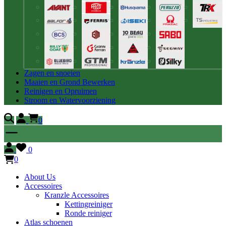
Zagen en snoeien
Maaien en Grond Bewerken
Reinigen en Opruimen
Stroom en Watervoorziening
0
0
0
About Us
Accessoires
Kranzle Accessoires
Kettingreiniger
Ronde reiniger
Atlas schoenen