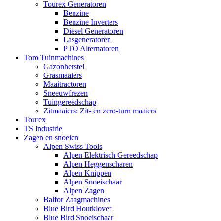
Tourex Generatoren
Benzine
Benzine Inverters
Diesel Generatoren
Lasgeneratoren
PTO Alternatoren
Toro Tuinmachines
Gazonherstel
Grasmaaiers
Maaitractoren
Sneeuwfrezen
Tuingereedschap
Zitmaaiers: Zit- en zero-turn maaiers
Tourex
TS Industrie
Zagen en snoeien
Alpen Swiss Tools
Alpen Elektrisch Gereedschap
Alpen Heggenscharen
Alpen Knippen
Alpen Snoeischaar
Alpen Zagen
Balfor Zaagmachines
Blue Bird Houtklover
Blue Bird Snoeischaar