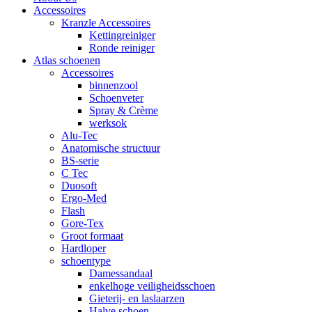
Accessoires
Kranzle Accessoires
Kettingreiniger
Ronde reiniger
Atlas schoenen
Accessoires
binnenzool
Schoenveter
Spray & Crème
werksok
Alu-Tec
Anatomische structuur
BS-serie
C Tec
Duosoft
Ergo-Med
Flash
Gore-Tex
Groot formaat
Hardloper
schoentype
Damessandaal
enkelhoge veiligheidsschoen
Gieterij- en laslaarzen
Halve schoen