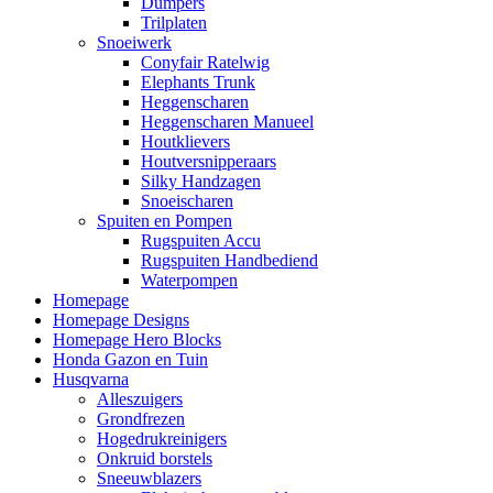
Dumpers
Trilplaten
Snoeiwerk
Conyfair Ratelwig
Elephants Trunk
Heggenscharen
Heggenscharen Manueel
Houtklievers
Houtversnipperaars
Silky Handzagen
Snoeischaren
Spuiten en Pompen
Rugspuiten Accu
Rugspuiten Handbediend
Waterpompen
Homepage
Homepage Designs
Homepage Hero Blocks
Honda Gazon en Tuin
Husqvarna
Alleszuigers
Grondfrezen
Hogedrukreinigers
Onkruid borstels
Sneeuwblazers