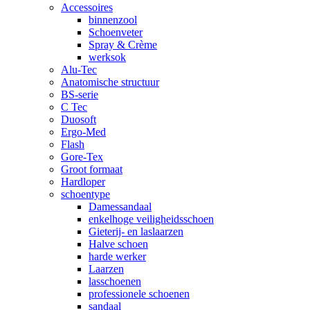
Accessoires
binnenzool
Schoenveter
Spray & Crème
werksok
Alu-Tec
Anatomische structuur
BS-serie
C Tec
Duosoft
Ergo-Med
Flash
Gore-Tex
Groot formaat
Hardloper
schoentype
Damessandaal
enkelhoge veiligheidsschoen
Gieterij- en laslaarzen
Halve schoen
harde werker
Laarzen
lasschoenen
professionele schoenen
sandaal