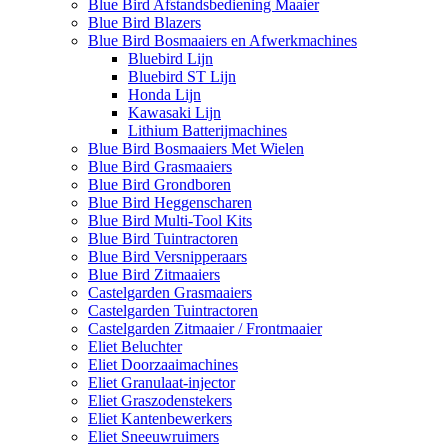
Blue Bird Afstandsbediening Maaier
Blue Bird Blazers
Blue Bird Bosmaaiers en Afwerkmachines
Bluebird Lijn
Bluebird ST Lijn
Honda Lijn
Kawasaki Lijn
Lithium Batterijmachines
Blue Bird Bosmaaiers Met Wielen
Blue Bird Grasmaaiers
Blue Bird Grondboren
Blue Bird Heggenscharen
Blue Bird Multi-Tool Kits
Blue Bird Tuintractoren
Blue Bird Versnipperaars
Blue Bird Zitmaaiers
Castelgarden Grasmaaiers
Castelgarden Tuintractoren
Castelgarden Zitmaaier / Frontmaaier
Eliet Beluchter
Eliet Doorzaaimachines
Eliet Granulaat-injector
Eliet Graszodenstekers
Eliet Kantenbewerkers
Eliet Sneeuwruimers