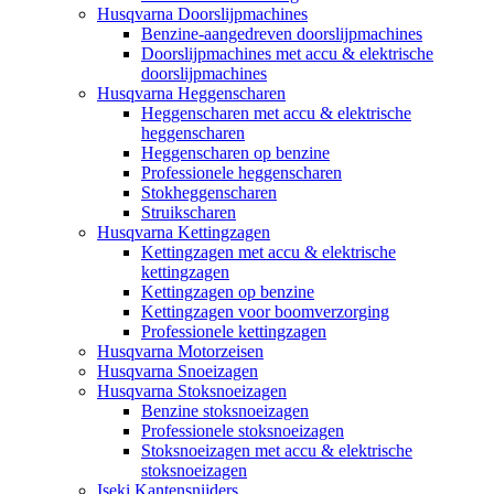
Husqvarna Doorslijpmachines
Benzine-aangedreven doorslijpmachines
Doorslijpmachines met accu & elektrische
doorslijpmachines
Husqvarna Heggenscharen
Heggenscharen met accu & elektrische
heggenscharen
Heggenscharen op benzine
Professionele heggenscharen
Stokheggenscharen
Struikscharen
Husqvarna Kettingzagen
Kettingzagen met accu & elektrische
kettingzagen
Kettingzagen op benzine
Kettingzagen voor boomverzorging
Professionele kettingzagen
Husqvarna Motorzeisen
Husqvarna Snoeizagen
Husqvarna Stoksnoeizagen
Benzine stoksnoeizagen
Professionele stoksnoeizagen
Stoksnoeizagen met accu & elektrische
stoksnoeizagen
Iseki Kantensnijders