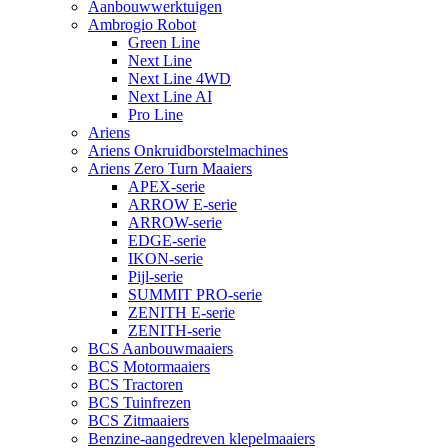
Aanbouwwerktuigen
Ambrogio Robot
Green Line
Next Line
Next Line 4WD
Next Line AI
Pro Line
Ariens
Ariens Onkruidborstelmachines
Ariens Zero Turn Maaiers
APEX-serie
ARROW E-serie
ARROW-serie
EDGE-serie
IKON-serie
Pijl-serie
SUMMIT PRO-serie
ZENITH E-serie
ZENITH-serie
BCS Aanbouwmaaiers
BCS Motormaaiers
BCS Tractoren
BCS Tuinfrezen
BCS Zitmaaiers
Benzine-aangedreven klepelmaaiers