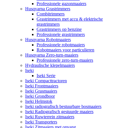
Professionele gazonmaaiers
Husqvarna Grastrimmers
Combitrimmers
Grastrimmers met accu & elektrische
grastrimmers
Grastrimmers op benzine
Professionele grastrimmers
Husqvarna Robotmaaiers
Professionele robotmaaiers
Robotmaaiers voor particulieren
Husqvarna Zero-turn-maaiers
Professionele zero-turn-maaiers
Hydraulische klepelmaaiers
Iseki
Iseki Serie
Iseki Compacttractoren
Iseki Frontmaaiers
Iseki Grasmaaiers
Iseki Grondboor
Iseki Helmstok
Iseki radiografisch bestuurbare bosmaaiers
Iseki Radiografisch gestuurde maaiers
Iseki Ruwterrein zitmaaiers
Iseki Transporters
Iseki Zitmaaiers met opvang