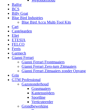
Wegonderhoud
Balfor
BCS
Billy Goat
Blue Bird Industries
Blue Bird Accu Multi-Tool Kits
Cart
Castelgarden
Eliet
ETESIA
FELCO
Ferris
Garmech
Gianni Ferrari
Gianni Ferrari Frontmaaiers
Gianni Ferrari Zero-turn Zitmaaiers
Gianni Ferrari Zitmaaiers zonder Opvang
Grin
GTM Professional
Gazononderhoud
Grasmaaiers
Kantensnijders
Sportline
Verticuteerder
Grondbewerking