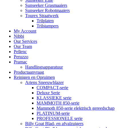
Sunseeker Elite
Sunseeker Grasmaaiers
Sunseeker Robotmaaiers
Tourex Straatwerk
Trilplaten
Trilstampers
My Account
Nibbi
Our Services
Our Team
Pellenc
Peruzzo
Pramac
Handlingsapparatuur
Productaanvraag
Reinigen en Opruimen
Ariens Sneeuwblazer
COMPACT-serie
Deluxe Serie
KLASSIEKE serie
MAMMOTH 850-serie
Mammoth 850-serie elektrisch gereedschap
PLATINUM-serie
PROFESSIONELE serie
Billy Goat Blad- en afvalzuigers