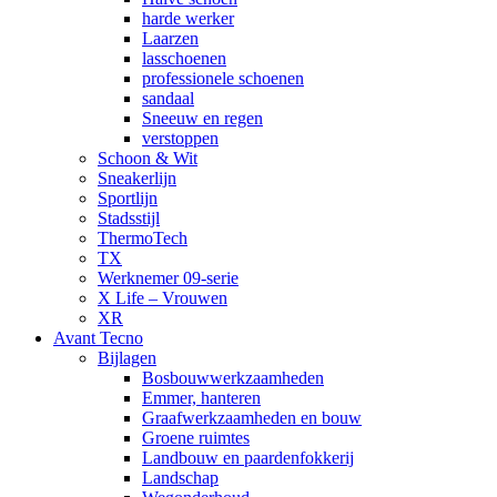
harde werker
Laarzen
lasschoenen
professionele schoenen
sandaal
Sneeuw en regen
verstoppen
Schoon & Wit
Sneakerlijn
Sportlijn
Stadsstijl
ThermoTech
TX
Werknemer 09-serie
X Life – Vrouwen
XR
Avant Tecno
Bijlagen
Bosbouwwerkzaamheden
Emmer, hanteren
Graafwerkzaamheden en bouw
Groene ruimtes
Landbouw en paardenfokkerij
Landschap