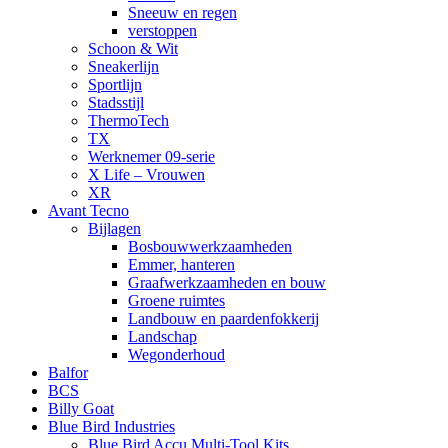
Sneeuw en regen
verstoppen
Schoon & Wit
Sneakerlijn
Sportlijn
Stadsstijl
ThermoTech
TX
Werknemer 09-serie
X Life – Vrouwen
XR
Avant Tecno
Bijlagen
Bosbouwwerkzaamheden
Emmer, hanteren
Graafwerkzaamheden en bouw
Groene ruimtes
Landbouw en paardenfokkerij
Landschap
Wegonderhoud
Balfor
BCS
Billy Goat
Blue Bird Industries
Blue Bird Accu Multi-Tool Kits