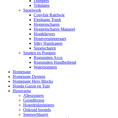
Dumpers
Trilplaten
Snoeiwerk
Conyfair Ratelwig
Elephants Trunk
Heggenscharen
Heggenscharen Manueel
Houtklievers
Houtversnipperaars
Silky Handzagen
Snoeischaren
Spuiten en Pompen
Rugspuiten Accu
Rugspuiten Handbediend
Waterpompen
Homepage
Homepage Designs
Homepage Hero Blocks
Honda Gazon en Tuin
Husqvarna
Alleszuigers
Grondfrezen
Hogedrukreinigers
Onkruid borstels
Sneeuwblazers