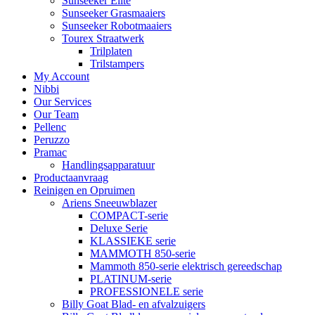
Sunseeker Elite
Sunseeker Grasmaaiers
Sunseeker Robotmaaiers
Tourex Straatwerk
Trilplaten
Trilstampers
My Account
Nibbi
Our Services
Our Team
Pellenc
Peruzzo
Pramac
Handlingsapparatuur
Productaanvraag
Reinigen en Opruimen
Ariens Sneeuwblazer
COMPACT-serie
Deluxe Serie
KLASSIEKE serie
MAMMOTH 850-serie
Mammoth 850-serie elektrisch gereedschap
PLATINUM-serie
PROFESSIONELE serie
Billy Goat Blad- en afvalzuigers