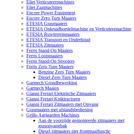
Eliet Verticuteermachines
Eliet Zaaimachines
Encore Power Equipment
Encore Zero Turn Maaiers
ETESIA Grasmaaiers
ETESIA Onkruidborstelmachine en Verticuteermachine
ETESIA Ruwterreinmaaiers
ETESIA Transport en Onderhoud
ETESIA Zitmaaiers
Ferris Stand-On Maaiers
Ferris Loopmaaiers
Ferris Stand-On Strooiers
Ferris Zero Turn Maaiers
Benzine Zero Turn Maaiers
Diesel Zero Turn Maaiers
Garmech Grondbewerking
Garmech Maaien
Gianni Ferrari Elektrische Zitmaaiers
Gianni Ferrari Kniktractoren
Gianni Ferrari Zitmaaiers met Opvang
Grasmaaiers met afstandsbediening
Grillo Agrigarden Machines
Aan de voorzijde gemonteerde zitmaaiers met
grasopvangbak
Diesel zitmaaiers met frontmaaifunctie