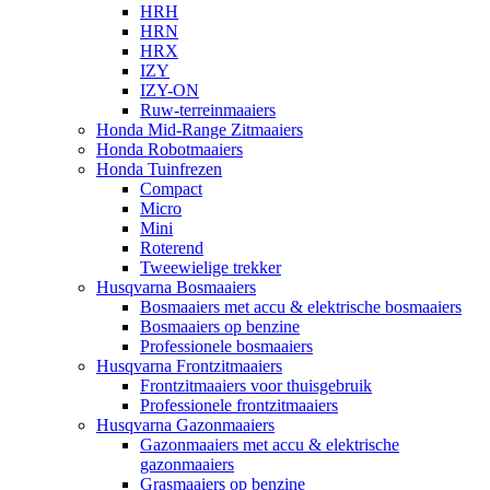
HRH
HRN
HRX
IZY
IZY-ON
Ruw-terreinmaaiers
Honda Mid-Range Zitmaaiers
Honda Robotmaaiers
Honda Tuinfrezen
Compact
Micro
Mini
Roterend
Tweewielige trekker
Husqvarna Bosmaaiers
Bosmaaiers met accu & elektrische bosmaaiers
Bosmaaiers op benzine
Professionele bosmaaiers
Husqvarna Frontzitmaaiers
Frontzitmaaiers voor thuisgebruik
Professionele frontzitmaaiers
Husqvarna Gazonmaaiers
Gazonmaaiers met accu & elektrische
gazonmaaiers
Grasmaaiers op benzine