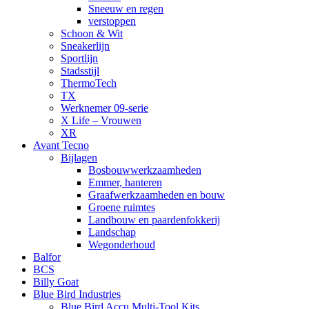
Sneeuw en regen
verstoppen
Schoon & Wit
Sneakerlijn
Sportlijn
Stadsstijl
ThermoTech
TX
Werknemer 09-serie
X Life – Vrouwen
XR
Avant Tecno
Bijlagen
Bosbouwwerkzaamheden
Emmer, hanteren
Graafwerkzaamheden en bouw
Groene ruimtes
Landbouw en paardenfokkerij
Landschap
Wegonderhoud
Balfor
BCS
Billy Goat
Blue Bird Industries
Blue Bird Accu Multi-Tool Kits