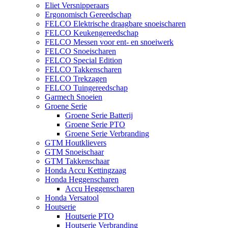
Eliet Versnipperaars
Ergonomisch Gereedschap
FELCO Elektrische draagbare snoeischaren
FELCO Keukengereedschap
FELCO Messen voor ent- en snoeiwerk
FELCO Snoeischaren
FELCO Special Edition
FELCO Takkenscharen
FELCO Trekzagen
FELCO Tuingereedschap
Garmech Snoeien
Groene Serie
Groene Serie Batterij
Groene Serie PTO
Groene Serie Verbranding
GTM Houtklievers
GTM Snoeischaar
GTM Takkenschaar
Honda Accu Kettingzaag
Honda Heggenscharen
Accu Heggenscharen
Honda Versatool
Houtserie
Houtserie PTO
Houtserie Verbranding