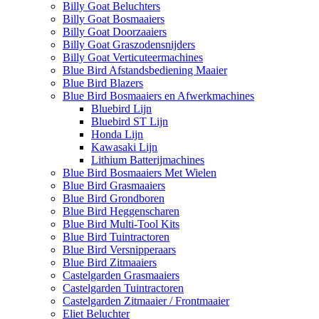
Billy Goat Beluchters
Billy Goat Bosmaaiers
Billy Goat Doorzaaiers
Billy Goat Graszodensnijders
Billy Goat Verticuteermachines
Blue Bird Afstandsbediening Maaier
Blue Bird Blazers
Blue Bird Bosmaaiers en Afwerkmachines
Bluebird Lijn
Bluebird ST Lijn
Honda Lijn
Kawasaki Lijn
Lithium Batterijmachines
Blue Bird Bosmaaiers Met Wielen
Blue Bird Grasmaaiers
Blue Bird Grondboren
Blue Bird Heggenscharen
Blue Bird Multi-Tool Kits
Blue Bird Tuintractoren
Blue Bird Versnipperaars
Blue Bird Zitmaaiers
Castelgarden Grasmaaiers
Castelgarden Tuintractoren
Castelgarden Zitmaaier / Frontmaaier
Eliet Beluchter