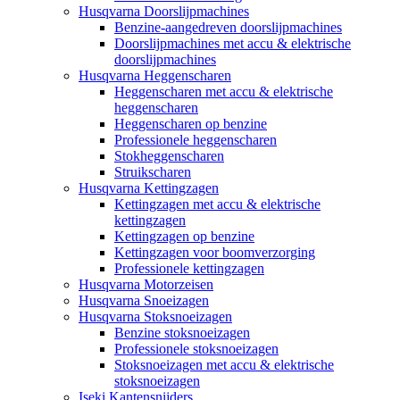
Husqvarna Doorslijpmachines
Benzine-aangedreven doorslijpmachines
Doorslijpmachines met accu & elektrische
doorslijpmachines
Husqvarna Heggenscharen
Heggenscharen met accu & elektrische
heggenscharen
Heggenscharen op benzine
Professionele heggenscharen
Stokheggenscharen
Struikscharen
Husqvarna Kettingzagen
Kettingzagen met accu & elektrische
kettingzagen
Kettingzagen op benzine
Kettingzagen voor boomverzorging
Professionele kettingzagen
Husqvarna Motorzeisen
Husqvarna Snoeizagen
Husqvarna Stoksnoeizagen
Benzine stoksnoeizagen
Professionele stoksnoeizagen
Stoksnoeizagen met accu & elektrische
stoksnoeizagen
Iseki Kantensnijders