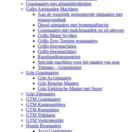
Grasmaaiers met afstandsbediening
Grillo Agrigarden Machines
Aan de voorzijde gemonteerde zitmaaiers met
grasopvangbak
Diesel zitmaaiers met frontmaaifunctie
Grasmaaiers met mulchmaaidek en zij-uitworp
Grillo Motor Scythes
Grillo Zero Turning grasmaaiers
Grillo-freesmachines
Grillo-freesmachines
Rupsbandtransporteurs
Speciale machines voor het maaien van gras
Trimmer – Grastrimmer
Grin Grasmaaiers
Grin Accumaaiers
Grin Benzine Maaiers
Grin Elektrische Maaier met Snoer
Grin Zitmaaiers
GTM Grasmaaiers
GTM Kantensnijders
GTM Rugspuiten
GTM Trilplaten
GTM Verticuteerder
Honda Bosmaaiers
Accu Grastrimmer