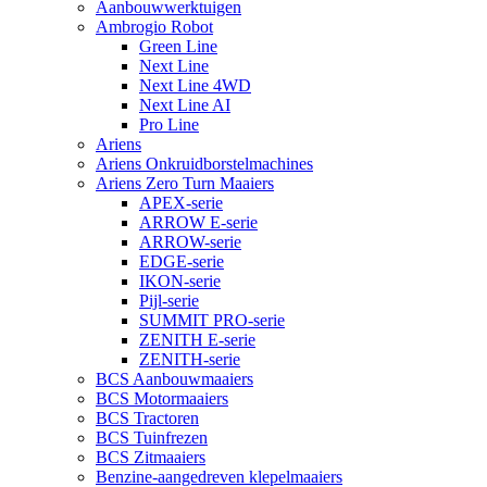
Aanbouwwerktuigen
Ambrogio Robot
Green Line
Next Line
Next Line 4WD
Next Line AI
Pro Line
Ariens
Ariens Onkruidborstelmachines
Ariens Zero Turn Maaiers
APEX-serie
ARROW E-serie
ARROW-serie
EDGE-serie
IKON-serie
Pijl-serie
SUMMIT PRO-serie
ZENITH E-serie
ZENITH-serie
BCS Aanbouwmaaiers
BCS Motormaaiers
BCS Tractoren
BCS Tuinfrezen
BCS Zitmaaiers
Benzine-aangedreven klepelmaaiers