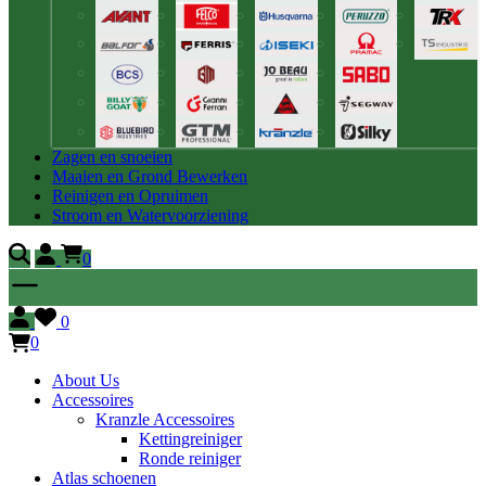
Zagen en snoeien
Maaien en Grond Bewerken
Reinigen en Opruimen
Stroom en Watervoorziening
0
0
0
About Us
Accessoires
Kranzle Accessoires
Kettingreiniger
Ronde reiniger
Atlas schoenen