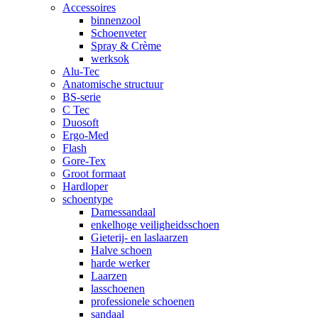
Accessoires
binnenzool
Schoenveter
Spray & Crème
werksok
Alu-Tec
Anatomische structuur
BS-serie
C Tec
Duosoft
Ergo-Med
Flash
Gore-Tex
Groot formaat
Hardloper
schoentype
Damessandaal
enkelhoge veiligheidsschoen
Gieterij- en laslaarzen
Halve schoen
harde werker
Laarzen
lasschoenen
professionele schoenen
sandaal