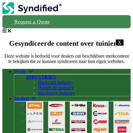
Request a Quote
Gesyndiceerde content over tuinieren
X
Deze website is bedoeld voor dealers om beschikbare merkcontent
te bekijken die ze kunnen syndiceren naar hun eigen websites.
Home
INDUSTRIES
Backyard Industry
HomeLife Industry
Machinery Industry
Merken