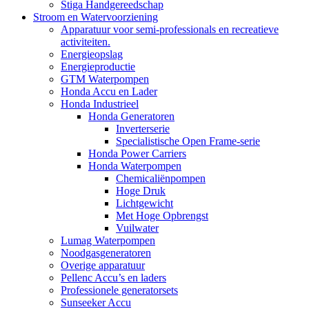
Stiga Handgereedschap
Stroom en Watervoorziening
Apparatuur voor semi-professionals en recreatieve
activiteiten.
Energieopslag
Energieproductie
GTM Waterpompen
Honda Accu en Lader
Honda Industrieel
Honda Generatoren
Inverterserie
Specialistische Open Frame-serie
Honda Power Carriers
Honda Waterpompen
Chemicaliënpompen
Hoge Druk
Lichtgewicht
Met Hoge Opbrengst
Vuilwater
Lumag Waterpompen
Noodgasgeneratoren
Overige apparatuur
Pellenc Accu’s en laders
Professionele generatorsets
Sunseeker Accu