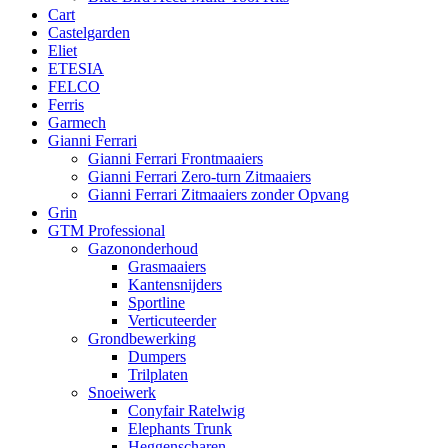
Cart
Castelgarden
Eliet
ETESIA
FELCO
Ferris
Garmech
Gianni Ferrari
Gianni Ferrari Frontmaaiers
Gianni Ferrari Zero-turn Zitmaaiers
Gianni Ferrari Zitmaaiers zonder Opvang
Grin
GTM Professional
Gazononderhoud
Grasmaaiers
Kantensnijders
Sportline
Verticuteerder
Grondbewerking
Dumpers
Trilplaten
Snoeiwerk
Conyfair Ratelwig
Elephants Trunk
Heggenscharen