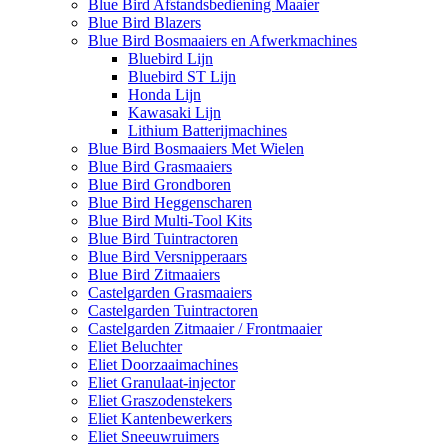
Blue Bird Afstandsbediening Maaier
Blue Bird Blazers
Blue Bird Bosmaaiers en Afwerkmachines
Bluebird Lijn
Bluebird ST Lijn
Honda Lijn
Kawasaki Lijn
Lithium Batterijmachines
Blue Bird Bosmaaiers Met Wielen
Blue Bird Grasmaaiers
Blue Bird Grondboren
Blue Bird Heggenscharen
Blue Bird Multi-Tool Kits
Blue Bird Tuintractoren
Blue Bird Versnipperaars
Blue Bird Zitmaaiers
Castelgarden Grasmaaiers
Castelgarden Tuintractoren
Castelgarden Zitmaaier / Frontmaaier
Eliet Beluchter
Eliet Doorzaaimachines
Eliet Granulaat-injector
Eliet Graszodenstekers
Eliet Kantenbewerkers
Eliet Sneeuwruimers