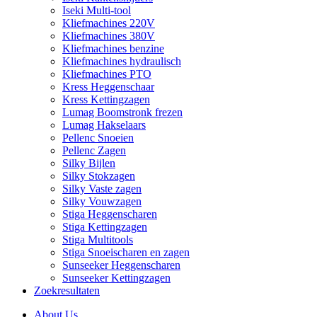
Iseki Multi-tool
Kliefmachines 220V
Kliefmachines 380V
Kliefmachines benzine
Kliefmachines hydraulisch
Kliefmachines PTO
Kress Heggenschaar
Kress Kettingzagen
Lumag Boomstronk frezen
Lumag Hakselaars
Pellenc Snoeien
Pellenc Zagen
Silky Bijlen
Silky Stokzagen
Silky Vaste zagen
Silky Vouwzagen
Stiga Heggenscharen
Stiga Kettingzagen
Stiga Multitools
Stiga Snoeischaren en zagen
Sunseeker Heggenscharen
Sunseeker Kettingzagen
Zoekresultaten
About Us