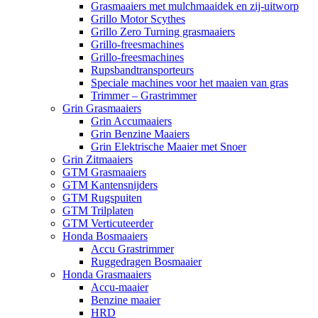
Grasmaaiers met mulchmaaidek en zij-uitworp
Grillo Motor Scythes
Grillo Zero Turning grasmaaiers
Grillo-freesmachines
Grillo-freesmachines
Rupsbandtransporteurs
Speciale machines voor het maaien van gras
Trimmer – Grastrimmer
Grin Grasmaaiers
Grin Accumaaiers
Grin Benzine Maaiers
Grin Elektrische Maaier met Snoer
Grin Zitmaaiers
GTM Grasmaaiers
GTM Kantensnijders
GTM Rugspuiten
GTM Trilplaten
GTM Verticuteerder
Honda Bosmaaiers
Accu Grastrimmer
Ruggedragen Bosmaaier
Honda Grasmaaiers
Accu-maaier
Benzine maaier
HRD