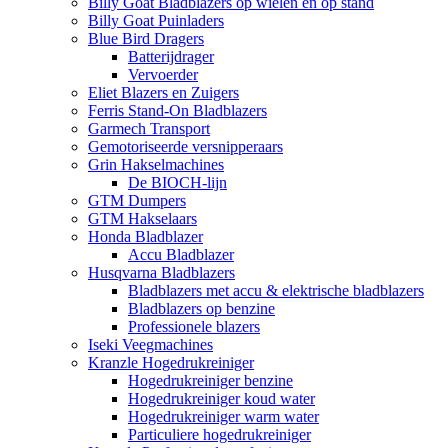
Billy Goat Bladblazers op wielen en op stand
Billy Goat Puinladers
Blue Bird Dragers
Batterijdrager
Vervoerder
Eliet Blazers en Zuigers
Ferris Stand-On Bladblazers
Garmech Transport
Gemotoriseerde versnipperaars
Grin Hakselmachines
De BIOCH-lijn
GTM Dumpers
GTM Hakselaars
Honda Bladblazer
Accu Bladblazer
Husqvarna Bladblazers
Bladblazers met accu & elektrische bladblazers
Bladblazers op benzine
Professionele blazers
Iseki Veegmachines
Kranzle Hogedrukreiniger
Hogedrukreiniger benzine
Hogedrukreiniger koud water
Hogedrukreiniger warm water
Particuliere hogedrukreiniger