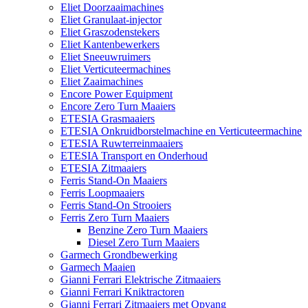
Eliet Doorzaaimachines
Eliet Granulaat-injector
Eliet Graszodenstekers
Eliet Kantenbewerkers
Eliet Sneeuwruimers
Eliet Verticuteermachines
Eliet Zaaimachines
Encore Power Equipment
Encore Zero Turn Maaiers
ETESIA Grasmaaiers
ETESIA Onkruidborstelmachine en Verticuteermachine
ETESIA Ruwterreinmaaiers
ETESIA Transport en Onderhoud
ETESIA Zitmaaiers
Ferris Stand-On Maaiers
Ferris Loopmaaiers
Ferris Stand-On Strooiers
Ferris Zero Turn Maaiers
Benzine Zero Turn Maaiers
Diesel Zero Turn Maaiers
Garmech Grondbewerking
Garmech Maaien
Gianni Ferrari Elektrische Zitmaaiers
Gianni Ferrari Kniktractoren
Gianni Ferrari Zitmaaiers met Opvang