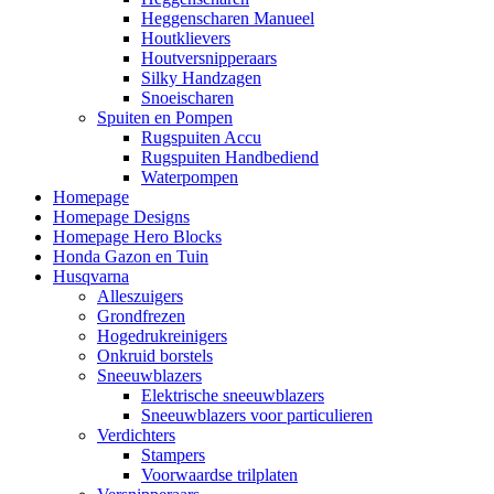
Heggenscharen Manueel
Houtklievers
Houtversnipperaars
Silky Handzagen
Snoeischaren
Spuiten en Pompen
Rugspuiten Accu
Rugspuiten Handbediend
Waterpompen
Homepage
Homepage Designs
Homepage Hero Blocks
Honda Gazon en Tuin
Husqvarna
Alleszuigers
Grondfrezen
Hogedrukreinigers
Onkruid borstels
Sneeuwblazers
Elektrische sneeuwblazers
Sneeuwblazers voor particulieren
Verdichters
Stampers
Voorwaardse trilplaten