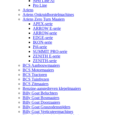
Next Line AI
Pro Line
Ariens
Ariens Onkruidborstelmachines
Ariens Zero Turn Maaiers
APEX-serie
ARROW E-serie
ARROW-serie
EDGE-serie
IKON-serie
Pijl-serie
SUMMIT PRO-serie
ZENITH E-serie
ZENITH-serie
BCS Aanbouwmaaiers
BCS Motormaaiers
BCS Tractoren
BCS Tuinfrezen
BCS Zitmaaiers
Benzine-aangedreven klepelmaaiers
Billy Goat Beluchters
Billy Goat Bosmaaiers
Billy Goat Doorzaaiers
Billy Goat Graszodensnijders
Billy Goat Verticuteermachines