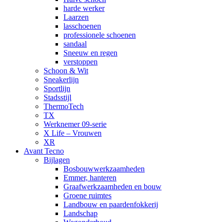
harde werker
Laarzen
lasschoenen
professionele schoenen
sandaal
Sneeuw en regen
verstoppen
Schoon & Wit
Sneakerlijn
Sportlijn
Stadsstijl
ThermoTech
TX
Werknemer 09-serie
X Life – Vrouwen
XR
Avant Tecno
Bijlagen
Bosbouwwerkzaamheden
Emmer, hanteren
Graafwerkzaamheden en bouw
Groene ruimtes
Landbouw en paardenfokkerij
Landschap