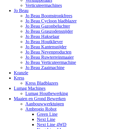
Versnipperaars
Verticuteermachines
Jo Beau
Jo Beau Boomstronkfrees
Jo Beau Cycloon bladblazer
Jo Beau Gazonbeluchter
Jo Beau Graszodensnijder
Jo Beau Hakselaar
Jo Beau Houtkliever
Jo Beau Kantensnijder
Jo Beau Nevenproducten
Jo Beau Ruwterreinmaaier
Jo Beau Verticuteermachine
Jo Beau Zaaimachine
Kranzle
Kress
Kress Bladblazers
Lumag Machines
Lumag Houtbewerking
Maaien en Grond Bewerken
Aanbouwwerktuigen
Ambrogio Robot
Green Line
Next Line
Next Line 4WD