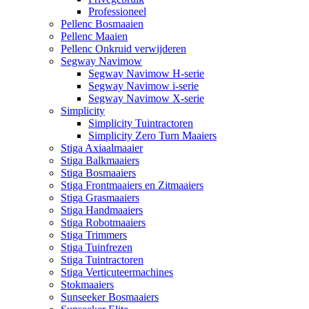
Professioneel
Pellenc Bosmaaien
Pellenc Maaien
Pellenc Onkruid verwijderen
Segway Navimow
Segway Navimow H-serie
Segway Navimow i-serie
Segway Navimow X-serie
Simplicity
Simplicity Tuintractoren
Simplicity Zero Turn Maaiers
Stiga Axiaalmaaier
Stiga Balkmaaiers
Stiga Bosmaaiers
Stiga Frontmaaiers en Zitmaaiers
Stiga Grasmaaiers
Stiga Handmaaiers
Stiga Robotmaaiers
Stiga Trimmers
Stiga Tuinfrezen
Stiga Tuintractoren
Stiga Verticuteermachines
Stokmaaiers
Sunseeker Bosmaaiers