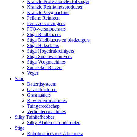
Kranzle Professionele stofzuiger
Kranzle Reinigingsproducten
Kranzle Veegmachine
Pellenc Reinigen
Peruzzo stofzuigers
PTO-versnipperaars
Stiga Bladblazers
Stiga Bladblazers en bladzuigers
Stiga Hakselaars
Stiga Hogedrukreinigers
Stiga Sneeuwschuivers
Stiga Veegmachines
Sunseeker Blazers
Veger
Sabo
Batterijsysteem
Gazontractoren
Grasmaaiers
Ruwterreinmachines
Tuingereedschap
Verticuteermachines
Silky Tuinliefhebber
Silky Bladen en onderdelen
Stiga
Robotmaaiers met AI-camera