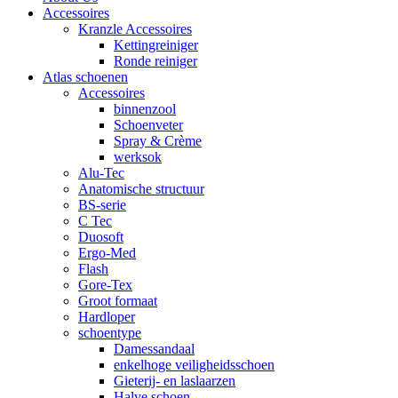
Accessoires
Kranzle Accessoires
Kettingreiniger
Ronde reiniger
Atlas schoenen
Accessoires
binnenzool
Schoenveter
Spray & Crème
werksok
Alu-Tec
Anatomische structuur
BS-serie
C Tec
Duosoft
Ergo-Med
Flash
Gore-Tex
Groot formaat
Hardloper
schoentype
Damessandaal
enkelhoge veiligheidsschoen
Gieterij- en laslaarzen
Halve schoen