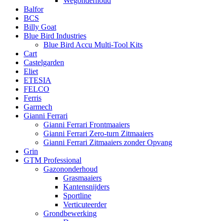
Wegonderhoud
Balfor
BCS
Billy Goat
Blue Bird Industries
Blue Bird Accu Multi-Tool Kits
Cart
Castelgarden
Eliet
ETESIA
FELCO
Ferris
Garmech
Gianni Ferrari
Gianni Ferrari Frontmaaiers
Gianni Ferrari Zero-turn Zitmaaiers
Gianni Ferrari Zitmaaiers zonder Opvang
Grin
GTM Professional
Gazononderhoud
Grasmaaiers
Kantensnijders
Sportline
Verticuteerder
Grondbewerking