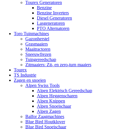
Tourex Generatoren
Benzine
Benzine Inverters
Diesel Generatoren
Lasgeneratoren
PTO Alternatoren
Toro Tuinmachines
Gazonherstel
Grasmaaiers
Maaitractoren
Sneeuwfrezen
Tuingereedschap
Zitmaaiers: Zit- en zero-turn maaiers
Tourex
TS Industrie
Zagen en snoeien
Alpen Swiss Tools
Alpen Elektrisch Gereedschap
Alpen Heggenscharen
Alpen Knippen
Alpen Snoeischaar
Alpen Zagen
Balfor Zaagmachines
Blue Bird Houtklover
Blue Bird Snoeischaar