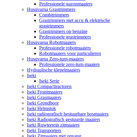
Professionele gazonmaaiers
Husqvarna Grastrimmers
Combitrimmers
Grastrimmers met accu & elektrische
grastrimmers
Grastrimmers op benzine
Professionele grastrimmers
Husqvarna Robotmaaiers
Professionele robotmaaiers
Robotmaaiers voor particulieren
Husqvarna Zero-turn-maaiers
Professionele zero-turn-maaiers
Hydraulische klepelmaaiers
Iseki
Iseki Serie
Iseki Compacttractoren
Iseki Frontmaaiers
Iseki Grasmaaiers
Iseki Grondboor
Iseki Helmstok
Iseki radiografisch bestuurbare bosmaaiers
Iseki Radiografisch gestuurde maaiers
Iseki Ruwterrein zitmaaiers
Iseki Transporters
Iseki Zitmaaiers met opvang