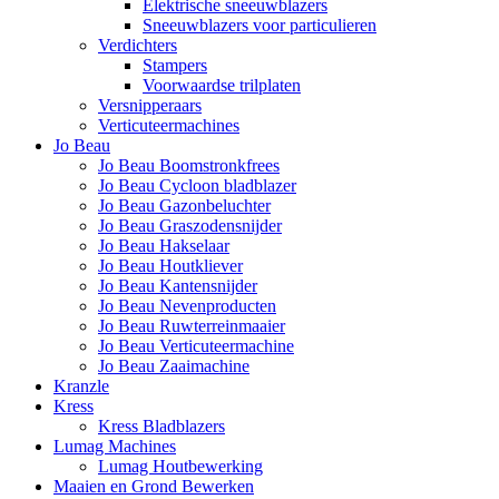
Elektrische sneeuwblazers
Sneeuwblazers voor particulieren
Verdichters
Stampers
Voorwaardse trilplaten
Versnipperaars
Verticuteermachines
Jo Beau
Jo Beau Boomstronkfrees
Jo Beau Cycloon bladblazer
Jo Beau Gazonbeluchter
Jo Beau Graszodensnijder
Jo Beau Hakselaar
Jo Beau Houtkliever
Jo Beau Kantensnijder
Jo Beau Nevenproducten
Jo Beau Ruwterreinmaaier
Jo Beau Verticuteermachine
Jo Beau Zaaimachine
Kranzle
Kress
Kress Bladblazers
Lumag Machines
Lumag Houtbewerking
Maaien en Grond Bewerken