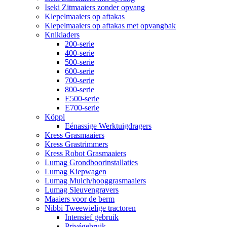
Iseki Zitmaaiers zonder opvang
Klepelmaaiers op aftakas
Klepelmaaiers op aftakas met opvangbak
Knikladers
200-serie
400-serie
500-serie
600-serie
700-serie
800-serie
E500-serie
E700-serie
Köppl
Eénassige Werktuigdragers
Kress Grasmaaiers
Kress Grastrimmers
Kress Robot Grasmaaiers
Lumag Grondboorinstallaties
Lumag Kiepwagen
Lumag Mulch/hooggrasmaaiers
Lumag Sleuvengravers
Maaiers voor de berm
Nibbi Tweewielige tractoren
Intensief gebruik
Privégebruik