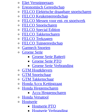
Eliet Versnipperaars
Ergonomisch Gereedschap
FELCO Elektrische draagbare snoeischaren
FELCO Keukengereedschap
FELCO Messen voor ent- en snoeiwerk
FELCO Snoeischaren
FELCO Special Edition
FELCO Takkenscharen
FELCO Trekzagen
FELCO Tuingereedschap
Garmech Snoeien
Groene Serie
Groene Serie Batterij
Groene Serie PTO
Groene Serie Verbranding
GTM Houtklievers
GTM Snoeischaar
GTM Takkenschaar
Honda Accu Kettingzaag
Honda Heggenscharen
Accu Heggenscharen
Honda Versatool
Houtserie
Houtserie PTO
Houtserie Verbranding