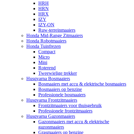
HRH
HRN
HRX
IZY
IZY-ON
Ruw-terreinmaaiers
Honda Mid-Range Zitmaaiers
Honda Robotmaaiers
Honda Tuinfrezen
Compact
Micro
Mini
Roterend
Tweewielige trekker
Husqvarna Bosmaaiers
Bosmaaiers met accu & elektrische bosmaaiers
Bosmaaiers op benzine
Professionele bosmaaiers
Husqvarna Frontzitmaaiers
Frontzitmaaiers voor thuisgebruik
Professionele frontzitmaaiers
Husqvarna Gazonmaaiers
Gazonmaaiers met accu & elektrische
gazonmaaiers
Grasmaaiers op benzine