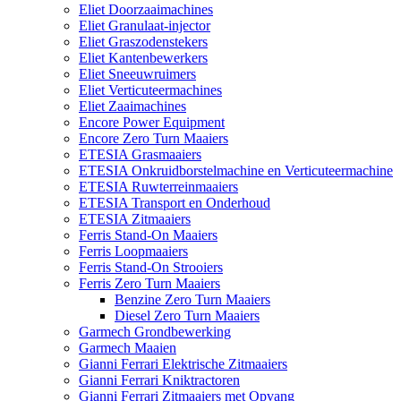
Eliet Doorzaaimachines
Eliet Granulaat-injector
Eliet Graszodenstekers
Eliet Kantenbewerkers
Eliet Sneeuwruimers
Eliet Verticuteermachines
Eliet Zaaimachines
Encore Power Equipment
Encore Zero Turn Maaiers
ETESIA Grasmaaiers
ETESIA Onkruidborstelmachine en Verticuteermachine
ETESIA Ruwterreinmaaiers
ETESIA Transport en Onderhoud
ETESIA Zitmaaiers
Ferris Stand-On Maaiers
Ferris Loopmaaiers
Ferris Stand-On Strooiers
Ferris Zero Turn Maaiers
Benzine Zero Turn Maaiers
Diesel Zero Turn Maaiers
Garmech Grondbewerking
Garmech Maaien
Gianni Ferrari Elektrische Zitmaaiers
Gianni Ferrari Kniktractoren
Gianni Ferrari Zitmaaiers met Opvang