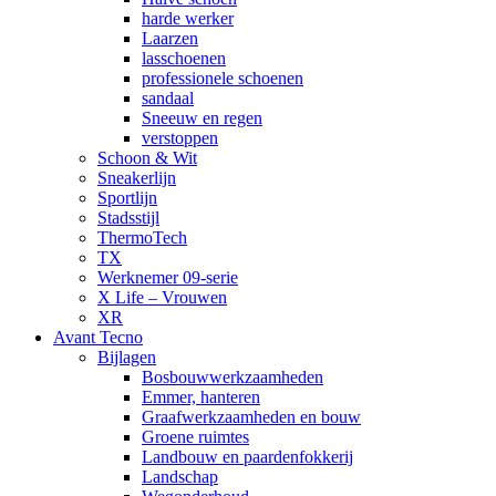
harde werker
Laarzen
lasschoenen
professionele schoenen
sandaal
Sneeuw en regen
verstoppen
Schoon & Wit
Sneakerlijn
Sportlijn
Stadsstijl
ThermoTech
TX
Werknemer 09-serie
X Life – Vrouwen
XR
Avant Tecno
Bijlagen
Bosbouwwerkzaamheden
Emmer, hanteren
Graafwerkzaamheden en bouw
Groene ruimtes
Landbouw en paardenfokkerij
Landschap