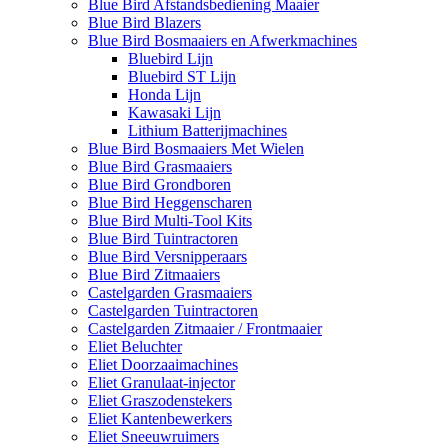
Blue Bird Afstandsbediening Maaier
Blue Bird Blazers
Blue Bird Bosmaaiers en Afwerkmachines
Bluebird Lijn
Bluebird ST Lijn
Honda Lijn
Kawasaki Lijn
Lithium Batterijmachines
Blue Bird Bosmaaiers Met Wielen
Blue Bird Grasmaaiers
Blue Bird Grondboren
Blue Bird Heggenscharen
Blue Bird Multi-Tool Kits
Blue Bird Tuintractoren
Blue Bird Versnipperaars
Blue Bird Zitmaaiers
Castelgarden Grasmaaiers
Castelgarden Tuintractoren
Castelgarden Zitmaaier / Frontmaaier
Eliet Beluchter
Eliet Doorzaaimachines
Eliet Granulaat-injector
Eliet Graszodenstekers
Eliet Kantenbewerkers
Eliet Sneeuwruimers