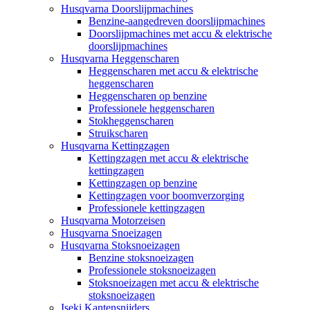
Husqvarna Doorslijpmachines
Benzine-aangedreven doorslijpmachines
Doorslijpmachines met accu & elektrische
doorslijpmachines
Husqvarna Heggenscharen
Heggenscharen met accu & elektrische
heggenscharen
Heggenscharen op benzine
Professionele heggenscharen
Stokheggenscharen
Struikscharen
Husqvarna Kettingzagen
Kettingzagen met accu & elektrische
kettingzagen
Kettingzagen op benzine
Kettingzagen voor boomverzorging
Professionele kettingzagen
Husqvarna Motorzeisen
Husqvarna Snoeizagen
Husqvarna Stoksnoeizagen
Benzine stoksnoeizagen
Professionele stoksnoeizagen
Stoksnoeizagen met accu & elektrische
stoksnoeizagen
Iseki Kantensnijders