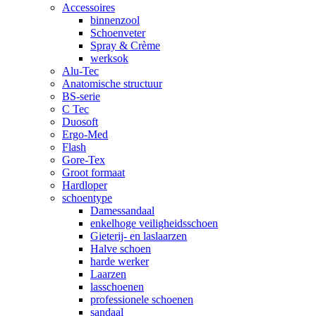
Accessoires
binnenzool
Schoenveter
Spray & Crème
werksok
Alu-Tec
Anatomische structuur
BS-serie
C Tec
Duosoft
Ergo-Med
Flash
Gore-Tex
Groot formaat
Hardloper
schoentype
Damessandaal
enkelhoge veiligheidsschoen
Gieterij- en laslaarzen
Halve schoen
harde werker
Laarzen
lasschoenen
professionele schoenen
sandaal