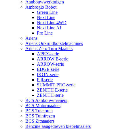
Aanbouwwerktuigen
Ambrogio Robot
Green Line
Next Line
Next Line 4WD
Next Line AI
Pro Line
Ariens
Ariens Onkruidborstelmachines
Ariens Zero Turn Maaiers
APEX-serie
ARROW E-serie
ARROW-serie
EDGE-serie
IKON-serie
Pijl-serie
SUMMIT PRO-serie
ZENITH E-serie
ZENITH-serie
BCS Aanbouwmaaiers
BCS Motormaaiers
BCS Tractoren
BCS Tuinfrezen
BCS Zitmaaiers
Benzine-aangedreven klepelmaaiers