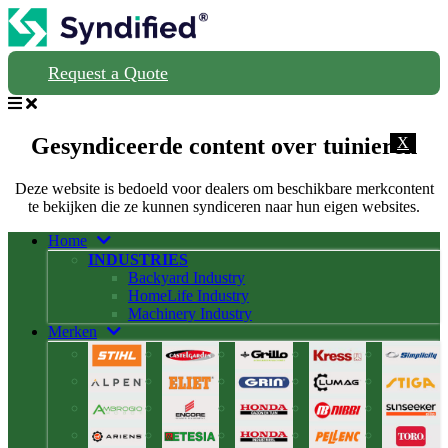
Request a Quote
Gesyndiceerde content over tuinieren
X
Deze website is bedoeld voor dealers om beschikbare merkcontent
te bekijken die ze kunnen syndiceren naar hun eigen websites.
Home
INDUSTRIES
Backyard Industry
HomeLife Industry
Machinery Industry
Merken