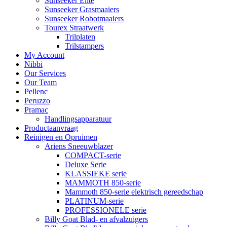
Sunseeker Elite
Sunseeker Grasmaaiers
Sunseeker Robotmaaiers
Tourex Straatwerk
Trilplaten
Trilstampers
My Account
Nibbi
Our Services
Our Team
Pellenc
Peruzzo
Pramac
Handlingsapparatuur
Productaanvraag
Reinigen en Opruimen
Ariens Sneeuwblazer
COMPACT-serie
Deluxe Serie
KLASSIEKE serie
MAMMOTH 850-serie
Mammoth 850-serie elektrisch gereedschap
PLATINUM-serie
PROFESSIONELE serie
Billy Goat Blad- en afvalzuigers