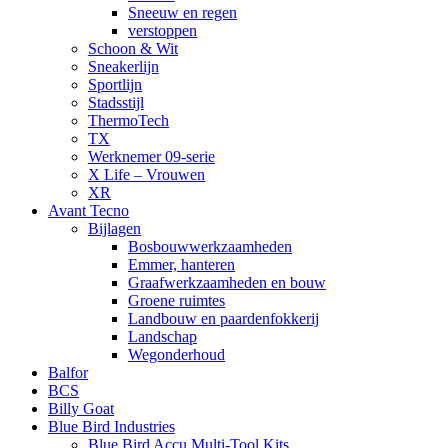
Sneeuw en regen
verstoppen
Schoon & Wit
Sneakerlijn
Sportlijn
Stadsstijl
ThermoTech
TX
Werknemer 09-serie
X Life – Vrouwen
XR
Avant Tecno
Bijlagen
Bosbouwwerkzaamheden
Emmer, hanteren
Graafwerkzaamheden en bouw
Groene ruimtes
Landbouw en paardenfokkerij
Landschap
Wegonderhoud
Balfor
BCS
Billy Goat
Blue Bird Industries
Blue Bird Accu Multi-Tool Kits