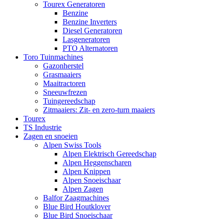
Tourex Generatoren
Benzine
Benzine Inverters
Diesel Generatoren
Lasgeneratoren
PTO Alternatoren
Toro Tuinmachines
Gazonherstel
Grasmaaiers
Maaitractoren
Sneeuwfrezen
Tuingereedschap
Zitmaaiers: Zit- en zero-turn maaiers
Tourex
TS Industrie
Zagen en snoeien
Alpen Swiss Tools
Alpen Elektrisch Gereedschap
Alpen Heggenscharen
Alpen Knippen
Alpen Snoeischaar
Alpen Zagen
Balfor Zaagmachines
Blue Bird Houtklover
Blue Bird Snoeischaar