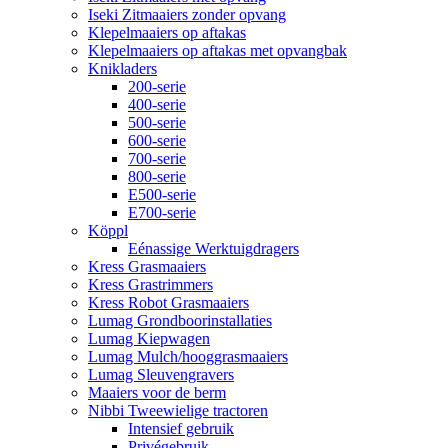
Iseki Zitmaaiers zonder opvang
Klepelmaaiers op aftakas
Klepelmaaiers op aftakas met opvangbak
Knikladers
200-serie
400-serie
500-serie
600-serie
700-serie
800-serie
E500-serie
E700-serie
Köppl
Eénassige Werktuigdragers
Kress Grasmaaiers
Kress Grastrimmers
Kress Robot Grasmaaiers
Lumag Grondboorinstallaties
Lumag Kiepwagen
Lumag Mulch/hooggrasmaaiers
Lumag Sleuvengravers
Maaiers voor de berm
Nibbi Tweewielige tractoren
Intensief gebruik
Privégebruik