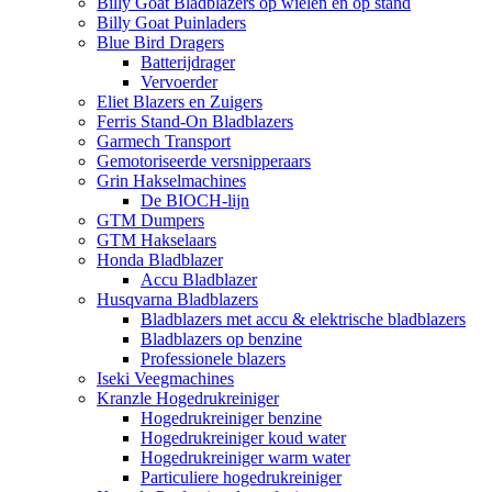
Billy Goat Bladblazers op wielen en op stand
Billy Goat Puinladers
Blue Bird Dragers
Batterijdrager
Vervoerder
Eliet Blazers en Zuigers
Ferris Stand-On Bladblazers
Garmech Transport
Gemotoriseerde versnipperaars
Grin Hakselmachines
De BIOCH-lijn
GTM Dumpers
GTM Hakselaars
Honda Bladblazer
Accu Bladblazer
Husqvarna Bladblazers
Bladblazers met accu & elektrische bladblazers
Bladblazers op benzine
Professionele blazers
Iseki Veegmachines
Kranzle Hogedrukreiniger
Hogedrukreiniger benzine
Hogedrukreiniger koud water
Hogedrukreiniger warm water
Particuliere hogedrukreiniger