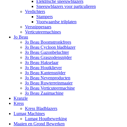
Elektrische sneeuwblazers
Sneeuwblazers voor particulieren
Verdichters
Stampers
Voorwaardse trilplaten
Versnipperaars
Verticuteermachines
Jo Beau
Jo Beau Boomstronkfrees
Jo Beau Cycloon bladblazer
Jo Beau Gazonbeluchter
Jo Beau Graszodensnijder
Jo Beau Hakselaar
Jo Beau Houtkliever
Jo Beau Kantensnijder
Jo Beau Nevenproducten
Jo Beau Ruwterreinmaaier
Jo Beau Verticuteermachine
Jo Beau Zaaimachine
Kranzle
Kress
Kress Bladblazers
Lumag Machines
Lumag Houtbewerking
Maaien en Grond Bewerken