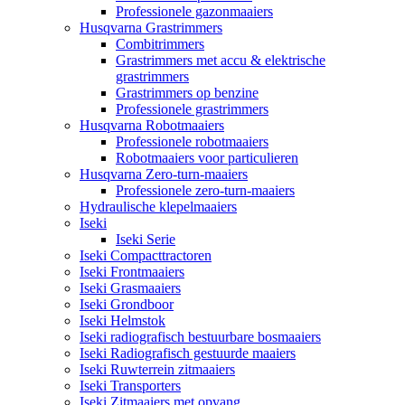
Professionele gazonmaaiers
Husqvarna Grastrimmers
Combitrimmers
Grastrimmers met accu & elektrische
grastrimmers
Grastrimmers op benzine
Professionele grastrimmers
Husqvarna Robotmaaiers
Professionele robotmaaiers
Robotmaaiers voor particulieren
Husqvarna Zero-turn-maaiers
Professionele zero-turn-maaiers
Hydraulische klepelmaaiers
Iseki
Iseki Serie
Iseki Compacttractoren
Iseki Frontmaaiers
Iseki Grasmaaiers
Iseki Grondboor
Iseki Helmstok
Iseki radiografisch bestuurbare bosmaaiers
Iseki Radiografisch gestuurde maaiers
Iseki Ruwterrein zitmaaiers
Iseki Transporters
Iseki Zitmaaiers met opvang