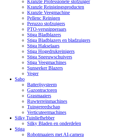
Kranzle Professionele stofzuiger
Kranzle Reinigingsproducten
Kranzle Veegmachine
Pellenc Reinigen
Peruzzo stofzuigers
PTO-versnipperaars
Stiga Bladblazers
Stiga Bladblazers en bladzuigers
Stiga Hakselaars
Stiga Hogedrukreinigers
Stiga Sneeuwschuivers
Stiga Veegmachines
Sunseeker Blazers
Veger
Sabo
Batterijsysteem
Gazontractoren
Grasmaaiers
Ruwterreinmachines
Tuingereedschap
Verticuteermachines
Silky Tuinliefhebber
Silky Bladen en onderdelen
Stiga
Robotmaaiers met AI-camera