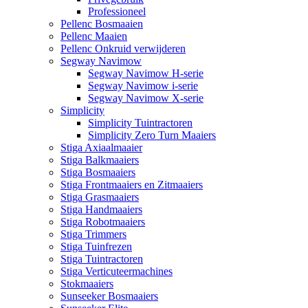
Professioneel
Pellenc Bosmaaien
Pellenc Maaien
Pellenc Onkruid verwijderen
Segway Navimow
Segway Navimow H-serie
Segway Navimow i-serie
Segway Navimow X-serie
Simplicity
Simplicity Tuintractoren
Simplicity Zero Turn Maaiers
Stiga Axiaalmaaier
Stiga Balkmaaiers
Stiga Bosmaaiers
Stiga Frontmaaiers en Zitmaaiers
Stiga Grasmaaiers
Stiga Handmaaiers
Stiga Robotmaaiers
Stiga Trimmers
Stiga Tuinfrezen
Stiga Tuintractoren
Stiga Verticuteermachines
Stokmaaiers
Sunseeker Bosmaaiers