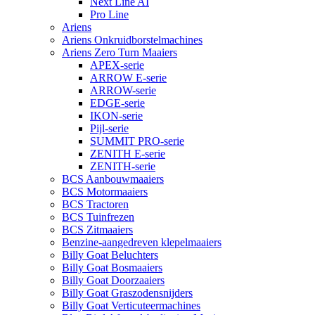
Next Line AI
Pro Line
Ariens
Ariens Onkruidborstelmachines
Ariens Zero Turn Maaiers
APEX-serie
ARROW E-serie
ARROW-serie
EDGE-serie
IKON-serie
Pijl-serie
SUMMIT PRO-serie
ZENITH E-serie
ZENITH-serie
BCS Aanbouwmaaiers
BCS Motormaaiers
BCS Tractoren
BCS Tuinfrezen
BCS Zitmaaiers
Benzine-aangedreven klepelmaaiers
Billy Goat Beluchters
Billy Goat Bosmaaiers
Billy Goat Doorzaaiers
Billy Goat Graszodensnijders
Billy Goat Verticuteermachines