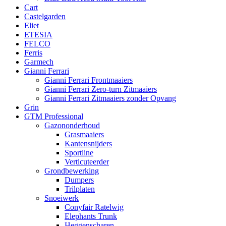
Cart
Castelgarden
Eliet
ETESIA
FELCO
Ferris
Garmech
Gianni Ferrari
Gianni Ferrari Frontmaaiers
Gianni Ferrari Zero-turn Zitmaaiers
Gianni Ferrari Zitmaaiers zonder Opvang
Grin
GTM Professional
Gazononderhoud
Grasmaaiers
Kantensnijders
Sportline
Verticuteerder
Grondbewerking
Dumpers
Trilplaten
Snoeiwerk
Conyfair Ratelwig
Elephants Trunk
Heggenscharen