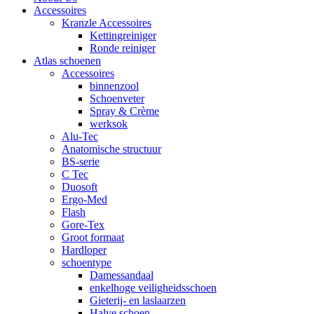
Accessoires
Kranzle Accessoires
Kettingreiniger
Ronde reiniger
Atlas schoenen
Accessoires
binnenzool
Schoenveter
Spray & Crème
werksok
Alu-Tec
Anatomische structuur
BS-serie
C Tec
Duosoft
Ergo-Med
Flash
Gore-Tex
Groot formaat
Hardloper
schoentype
Damessandaal
enkelhoge veiligheidsschoen
Gieterij- en laslaarzen
Halve schoen