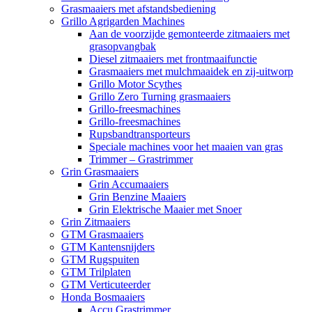
Grasmaaiers met afstandsbediening
Grillo Agrigarden Machines
Aan de voorzijde gemonteerde zitmaaiers met
grasopvangbak
Diesel zitmaaiers met frontmaaifunctie
Grasmaaiers met mulchmaaidek en zij-uitworp
Grillo Motor Scythes
Grillo Zero Turning grasmaaiers
Grillo-freesmachines
Grillo-freesmachines
Rupsbandtransporteurs
Speciale machines voor het maaien van gras
Trimmer – Grastrimmer
Grin Grasmaaiers
Grin Accumaaiers
Grin Benzine Maaiers
Grin Elektrische Maaier met Snoer
Grin Zitmaaiers
GTM Grasmaaiers
GTM Kantensnijders
GTM Rugspuiten
GTM Trilplaten
GTM Verticuteerder
Honda Bosmaaiers
Accu Grastrimmer