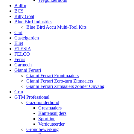
Wegonderhoud
Balfor
BCS
Billy Goat
Blue Bird Industries
Blue Bird Accu Multi-Tool Kits
Cart
Castelgarden
Eliet
ETESIA
FELCO
Ferris
Garmech
Gianni Ferrari
Gianni Ferrari Frontmaaiers
Gianni Ferrari Zero-turn Zitmaaiers
Gianni Ferrari Zitmaaiers zonder Opvang
Grin
GTM Professional
Gazononderhoud
Grasmaaiers
Kantensnijders
Sportline
Verticuteerder
Grondbewerking