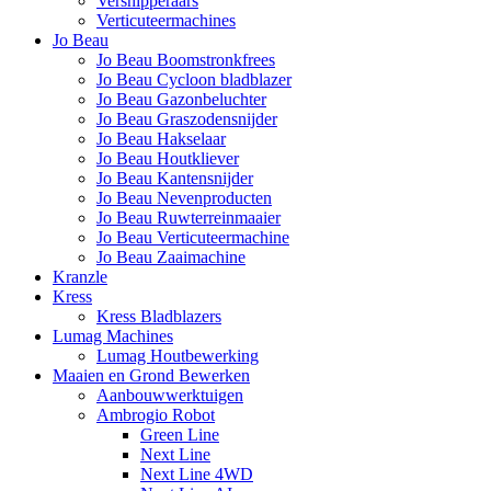
Versnipperaars
Verticuteermachines
Jo Beau
Jo Beau Boomstronkfrees
Jo Beau Cycloon bladblazer
Jo Beau Gazonbeluchter
Jo Beau Graszodensnijder
Jo Beau Hakselaar
Jo Beau Houtkliever
Jo Beau Kantensnijder
Jo Beau Nevenproducten
Jo Beau Ruwterreinmaaier
Jo Beau Verticuteermachine
Jo Beau Zaaimachine
Kranzle
Kress
Kress Bladblazers
Lumag Machines
Lumag Houtbewerking
Maaien en Grond Bewerken
Aanbouwwerktuigen
Ambrogio Robot
Green Line
Next Line
Next Line 4WD