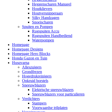
Heggenscharen Manueel
Houtklievers
Houtversnipperaars
Silky Handzagen
Snoeischaren
Spuiten en Pompen
Rugspuiten Accu
Rugspuiten Handbediend
Waterpompen
Homepage
Homepage Designs
Homepage Hero Blocks
Honda Gazon en Tuin
Husqvarna
Alleszuigers
Grondfrezen
Hogedrukreinigers
Onkruid borstels
Sneeuwblazers
Elektrische sneeuwblazers
Sneeuwblazers voor particulieren
Verdichters
Stampers
Voorwaardse trilplaten