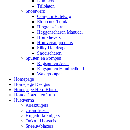
Dumpers
Trilplaten
Snoeiwerk
Conyfair Ratelwig
Elephants Trunk
Heggenscharen
Heggenscharen Manueel
Houtklievers
Houtversnipperaars
Silky Handzagen
Snoeischaren
Spuiten en Pompen
Rugspuiten Accu
Rugspuiten Handbediend
Waterpompen
Homepage
Homepage Designs
Homepage Hero Blocks
Honda Gazon en Tuin
Husqvarna
Alleszuigers
Grondfrezen
Hogedrukreinigers
Onkruid borstels
Sneeuwblazers