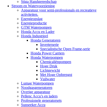
Stiga Handgereedschap
Stroom en Watervoorziening
Apparatuur voor semi-professionals en recreatieve
activiteiten.
Energieopslag
Energieproductie
GTM Waterpompen
Honda Accu en Lader
Honda Industrieel
Honda Generatoren
Inverterserie
Specialistische Open Frame-serie
Honda Power Carriers
Honda Waterpompen
Chemicaliënpompen
Hoge Druk
Lichtgewicht
Met Hoge Opbrengst
Vuilwater
Lumag Waterpompen
Noodgasgeneratoren
Overige apparatuur
Pellenc Accu’s en laders
Professionele generatorsets
Sunseeker Accu