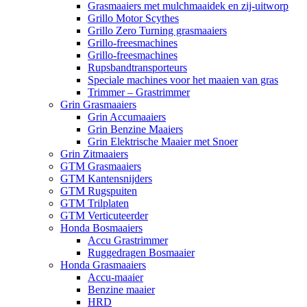
Grasmaaiers met mulchmaaidek en zij-uitworp
Grillo Motor Scythes
Grillo Zero Turning grasmaaiers
Grillo-freesmachines
Grillo-freesmachines
Rupsbandtransporteurs
Speciale machines voor het maaien van gras
Trimmer – Grastrimmer
Grin Grasmaaiers
Grin Accumaaiers
Grin Benzine Maaiers
Grin Elektrische Maaier met Snoer
Grin Zitmaaiers
GTM Grasmaaiers
GTM Kantensnijders
GTM Rugspuiten
GTM Trilplaten
GTM Verticuteerder
Honda Bosmaaiers
Accu Grastrimmer
Ruggedragen Bosmaaier
Honda Grasmaaiers
Accu-maaier
Benzine maaier
HRD