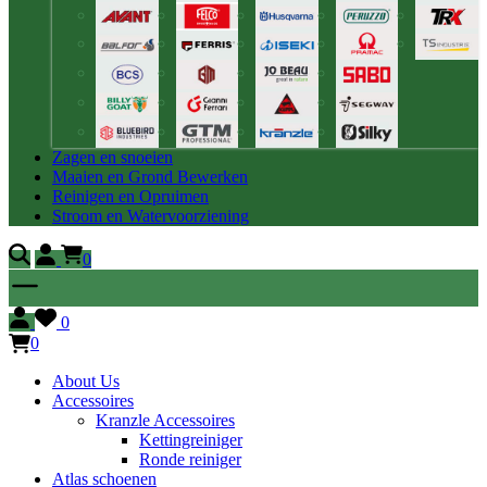
Zagen en snoeien
Maaien en Grond Bewerken
Reinigen en Opruimen
Stroom en Watervoorziening
0
0
0
About Us
Accessoires
Kranzle Accessoires
Kettingreiniger
Ronde reiniger
Atlas schoenen