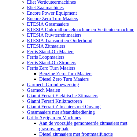
Eliet Verticuteermachines
Eliet Zaaimachines
Encore Power Equipment
Encore Zero Turn Maaiers
ETESIA Grasmaaiers
ETESIA Onkruidborstelmachine en Verticuteermachine
ETESIA Ruwterreinmaaiers
ETESIA Transport en Onderhoud
ETESIA Zitmaaiers
Ferris Stand-On Maaiers
Ferris Loopmaaiers
Ferris Stand-On Strooiers
Ferris Zero Turn Maaiers
Benzine Zero Turn Maaiers
Diesel Zero Turn Maaiers
Garmech Grondbewerking
Garmech Maaien
Gianni Ferrari Elektrische Zitmaaiers
Gianni Ferrari Kniktractoren
Gianni Ferrari Zitmaaiers met Opvang
Grasmaaiers met afstandsbediening
Grillo Agrigarden Machines
Aan de voorzijde gemonteerde zitmaaiers met
grasopvangbak
Diesel zitmaaiers met frontmaaifunctie