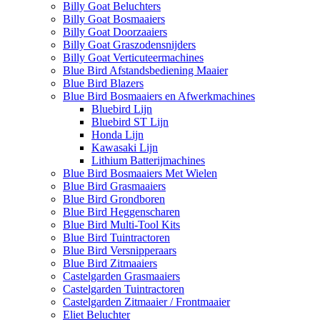
Billy Goat Beluchters
Billy Goat Bosmaaiers
Billy Goat Doorzaaiers
Billy Goat Graszodensnijders
Billy Goat Verticuteermachines
Blue Bird Afstandsbediening Maaier
Blue Bird Blazers
Blue Bird Bosmaaiers en Afwerkmachines
Bluebird Lijn
Bluebird ST Lijn
Honda Lijn
Kawasaki Lijn
Lithium Batterijmachines
Blue Bird Bosmaaiers Met Wielen
Blue Bird Grasmaaiers
Blue Bird Grondboren
Blue Bird Heggenscharen
Blue Bird Multi-Tool Kits
Blue Bird Tuintractoren
Blue Bird Versnipperaars
Blue Bird Zitmaaiers
Castelgarden Grasmaaiers
Castelgarden Tuintractoren
Castelgarden Zitmaaier / Frontmaaier
Eliet Beluchter