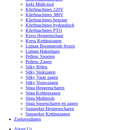
Iseki Multi-tool
Kliefmachines 220V
Kliefmachines 380V
Kliefmachines benzine
Kliefmachines hydraulisch
Kliefmachines PTO
Kress Heggenschaar
Kress Kettingzagen
Lumag Boomstronk frezen
Lumag Hakselaars
Pellenc Snoeien
Pellenc Zagen
Silky Bijlen
Silky Stokzagen
Silky Vaste zagen
Silky Vouwzagen
Stiga Heggenscharen
Stiga Kettingzagen
Stiga Multitools
Stiga Snoeischaren en zagen
Sunseeker Heggenscharen
Sunseeker Kettingzagen
Zoekresultaten
About Us