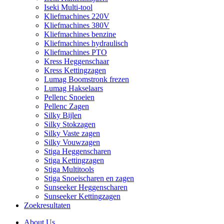
Iseki Multi-tool
Kliefmachines 220V
Kliefmachines 380V
Kliefmachines benzine
Kliefmachines hydraulisch
Kliefmachines PTO
Kress Heggenschaar
Kress Kettingzagen
Lumag Boomstronk frezen
Lumag Hakselaars
Pellenc Snoeien
Pellenc Zagen
Silky Bijlen
Silky Stokzagen
Silky Vaste zagen
Silky Vouwzagen
Stiga Heggenscharen
Stiga Kettingzagen
Stiga Multitools
Stiga Snoeischaren en zagen
Sunseeker Heggenscharen
Sunseeker Kettingzagen
Zoekresultaten
About Us