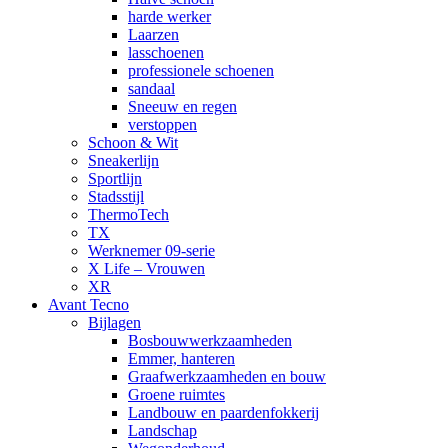
harde werker
Laarzen
lasschoenen
professionele schoenen
sandaal
Sneeuw en regen
verstoppen
Schoon & Wit
Sneakerlijn
Sportlijn
Stadsstijl
ThermoTech
TX
Werknemer 09-serie
X Life – Vrouwen
XR
Avant Tecno
Bijlagen
Bosbouwwerkzaamheden
Emmer, hanteren
Graafwerkzaamheden en bouw
Groene ruimtes
Landbouw en paardenfokkerij
Landschap