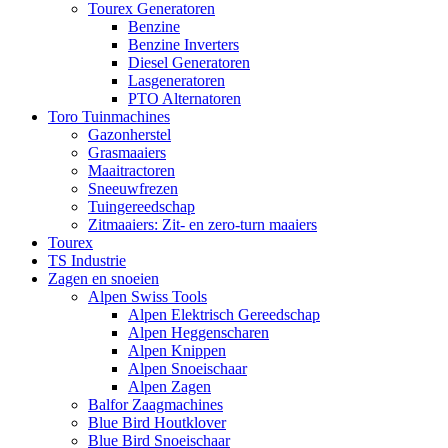
Tourex Generatoren
Benzine
Benzine Inverters
Diesel Generatoren
Lasgeneratoren
PTO Alternatoren
Toro Tuinmachines
Gazonherstel
Grasmaaiers
Maaitractoren
Sneeuwfrezen
Tuingereedschap
Zitmaaiers: Zit- en zero-turn maaiers
Tourex
TS Industrie
Zagen en snoeien
Alpen Swiss Tools
Alpen Elektrisch Gereedschap
Alpen Heggenscharen
Alpen Knippen
Alpen Snoeischaar
Alpen Zagen
Balfor Zaagmachines
Blue Bird Houtklover
Blue Bird Snoeischaar