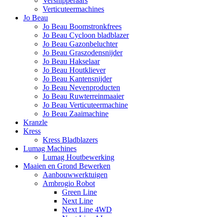
Versnipperaars
Verticuteermachines
Jo Beau
Jo Beau Boomstronkfrees
Jo Beau Cycloon bladblazer
Jo Beau Gazonbeluchter
Jo Beau Graszodensnijder
Jo Beau Hakselaar
Jo Beau Houtkliever
Jo Beau Kantensnijder
Jo Beau Nevenproducten
Jo Beau Ruwterreinmaaier
Jo Beau Verticuteermachine
Jo Beau Zaaimachine
Kranzle
Kress
Kress Bladblazers
Lumag Machines
Lumag Houtbewerking
Maaien en Grond Bewerken
Aanbouwwerktuigen
Ambrogio Robot
Green Line
Next Line
Next Line 4WD