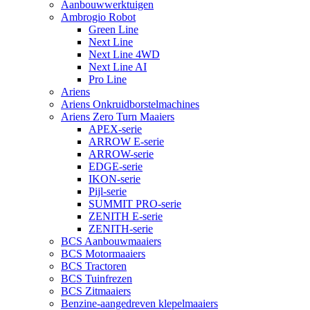
Aanbouwwerktuigen
Ambrogio Robot
Green Line
Next Line
Next Line 4WD
Next Line AI
Pro Line
Ariens
Ariens Onkruidborstelmachines
Ariens Zero Turn Maaiers
APEX-serie
ARROW E-serie
ARROW-serie
EDGE-serie
IKON-serie
Pijl-serie
SUMMIT PRO-serie
ZENITH E-serie
ZENITH-serie
BCS Aanbouwmaaiers
BCS Motormaaiers
BCS Tractoren
BCS Tuinfrezen
BCS Zitmaaiers
Benzine-aangedreven klepelmaaiers