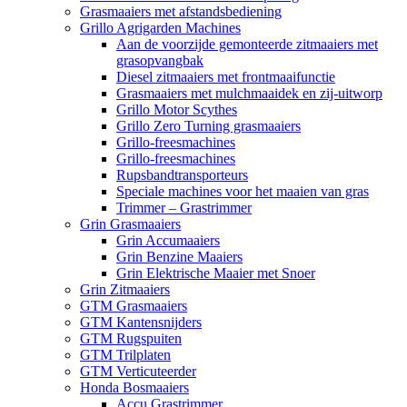
Grasmaaiers met afstandsbediening
Grillo Agrigarden Machines
Aan de voorzijde gemonteerde zitmaaiers met
grasopvangbak
Diesel zitmaaiers met frontmaaifunctie
Grasmaaiers met mulchmaaidek en zij-uitworp
Grillo Motor Scythes
Grillo Zero Turning grasmaaiers
Grillo-freesmachines
Grillo-freesmachines
Rupsbandtransporteurs
Speciale machines voor het maaien van gras
Trimmer – Grastrimmer
Grin Grasmaaiers
Grin Accumaaiers
Grin Benzine Maaiers
Grin Elektrische Maaier met Snoer
Grin Zitmaaiers
GTM Grasmaaiers
GTM Kantensnijders
GTM Rugspuiten
GTM Trilplaten
GTM Verticuteerder
Honda Bosmaaiers
Accu Grastrimmer