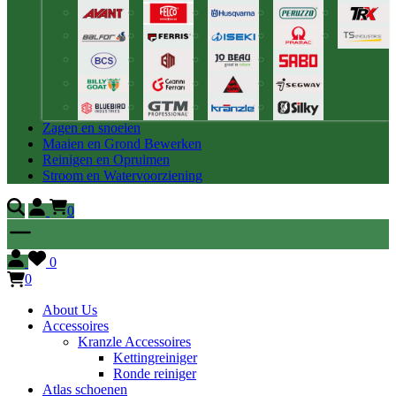
Zagen en snoeien
Maaien en Grond Bewerken
Reinigen en Opruimen
Stroom en Watervoorziening
0
0
0
About Us
Accessoires
Kranzle Accessoires
Kettingreiniger
Ronde reiniger
Atlas schoenen