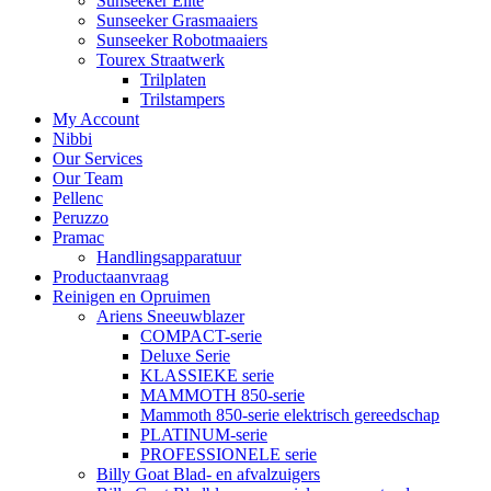
Sunseeker Elite
Sunseeker Grasmaaiers
Sunseeker Robotmaaiers
Tourex Straatwerk
Trilplaten
Trilstampers
My Account
Nibbi
Our Services
Our Team
Pellenc
Peruzzo
Pramac
Handlingsapparatuur
Productaanvraag
Reinigen en Opruimen
Ariens Sneeuwblazer
COMPACT-serie
Deluxe Serie
KLASSIEKE serie
MAMMOTH 850-serie
Mammoth 850-serie elektrisch gereedschap
PLATINUM-serie
PROFESSIONELE serie
Billy Goat Blad- en afvalzuigers