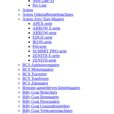
Next Line AI
Pro Line
Ariens
Ariens Onkruidborstelmachines
Ariens Zero Turn Maaiers
APEX-serie
ARROW E-serie
ARROW-serie
EDGE-serie
IKON-serie
Pijl-serie
SUMMIT PRO-serie
ZENITH E-serie
ZENITH-serie
BCS Aanbouwmaaiers
BCS Motormaaiers
BCS Tractoren
BCS Tuinfrezen
BCS Zitmaaiers
Benzine-aangedreven klepelmaaiers
Billy Goat Beluchters
Billy Goat Bosmaaiers
Billy Goat Doorzaaiers
Billy Goat Graszodensnijders
Billy Goat Verticuteermachines