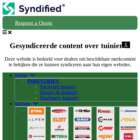
Request a Quote
Gesyndiceerde content over tuinieren
X
Deze website is bedoeld voor dealers om beschikbare merkcontent
te bekijken die ze kunnen syndiceren naar hun eigen websites.
Home
INDUSTRIES
Backyard Industry
HomeLife Industry
Machinery Industry
Merken