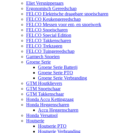
Eliet Versnipperaars
Ergonomisch Gereedschap
FELCO Elektrische draagbare snoeischaren
FELCO Keukengereedschap
FELCO Messen voor ent- en snoeiwerk
FELCO Snoeischaren
FELCO Special Edition
FELCO Takkenscharen
FELCO Trekzagen
FELCO Tuingereedschap
Garmech Snoeien
Groene Serie
Groene Serie Batterij
Groene Serie PTO
Groene Serie Verbranding
GTM Houtklievers
GTM Snoeischaar
GTM Takkenschaar
Honda Accu Kettingzaag
Honda Heggenscharen
Accu Heggenscharen
Honda Versatool
Houtserie
Houtserie PTO
Houtserie Verbranding