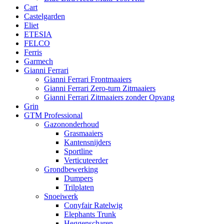
Cart
Castelgarden
Eliet
ETESIA
FELCO
Ferris
Garmech
Gianni Ferrari
Gianni Ferrari Frontmaaiers
Gianni Ferrari Zero-turn Zitmaaiers
Gianni Ferrari Zitmaaiers zonder Opvang
Grin
GTM Professional
Gazononderhoud
Grasmaaiers
Kantensnijders
Sportline
Verticuteerder
Grondbewerking
Dumpers
Trilplaten
Snoeiwerk
Conyfair Ratelwig
Elephants Trunk
Heggenscharen