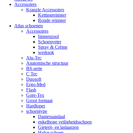
Accessoires
Kranzle Accessoires
Kettingreiniger
Ronde reiniger
Atlas schoenen
Accessoires
binnenzool
Schoenveter
Spray & Crème
werksok
Alu-Tec
Anatomische structuur
BS-serie
C Tec
Duosoft
Ergo-Med
Flash
Gore-Tex
Groot formaat
Hardloper
schoentype
Damessandaal
enkelhoge veiligheidsschoen
Gieterij- en laslaarzen
Halve schoen