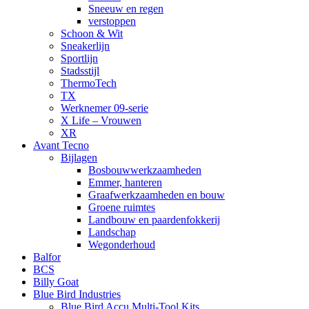
Sneeuw en regen
verstoppen
Schoon & Wit
Sneakerlijn
Sportlijn
Stadsstijl
ThermoTech
TX
Werknemer 09-serie
X Life – Vrouwen
XR
Avant Tecno
Bijlagen
Bosbouwwerkzaamheden
Emmer, hanteren
Graafwerkzaamheden en bouw
Groene ruimtes
Landbouw en paardenfokkerij
Landschap
Wegonderhoud
Balfor
BCS
Billy Goat
Blue Bird Industries
Blue Bird Accu Multi-Tool Kits