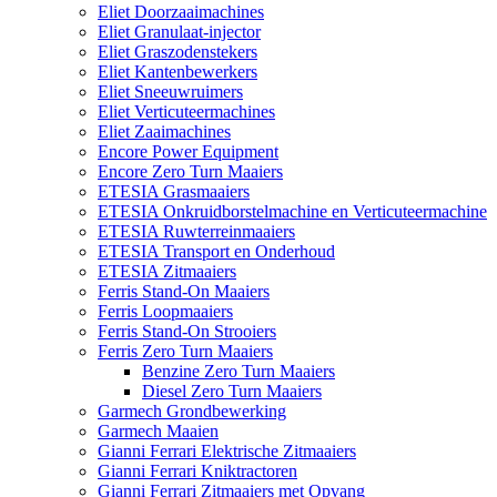
Eliet Doorzaaimachines
Eliet Granulaat-injector
Eliet Graszodenstekers
Eliet Kantenbewerkers
Eliet Sneeuwruimers
Eliet Verticuteermachines
Eliet Zaaimachines
Encore Power Equipment
Encore Zero Turn Maaiers
ETESIA Grasmaaiers
ETESIA Onkruidborstelmachine en Verticuteermachine
ETESIA Ruwterreinmaaiers
ETESIA Transport en Onderhoud
ETESIA Zitmaaiers
Ferris Stand-On Maaiers
Ferris Loopmaaiers
Ferris Stand-On Strooiers
Ferris Zero Turn Maaiers
Benzine Zero Turn Maaiers
Diesel Zero Turn Maaiers
Garmech Grondbewerking
Garmech Maaien
Gianni Ferrari Elektrische Zitmaaiers
Gianni Ferrari Kniktractoren
Gianni Ferrari Zitmaaiers met Opvang