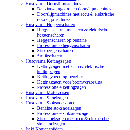
Husqvarna Doorslijpmachines
Benzine-aangedreven doorslijpmachines
Doorslijpmachines met accu & elektrische
doorslijpmachines
Husqvarna Heggenscharen
Heggenscharen met accu & elektrische
heggenscharen
Heggenscharen op benzine
Professionele heggenscharen
Stokheggenscharen
Struikscharen
Husqvarna Kettingzagen
Kettingzagen met accu & elektrische
kettingzagen
Kettingzagen op benzine
Kettingzagen voor boomverzorging
Professionele kettingzagen
Husqvarna Motorzeisen
Husqvarna Snoeizagen
Husqvarna Stoksnoeizagen
Benzine stoksnoeizagen
Professionele stoksnoeizagen
Stoksnoeizagen met accu & elektrische
stoksnoeizagen
Iseki Kantensnijders