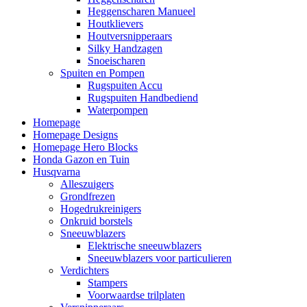
Heggenscharen Manueel
Houtklievers
Houtversnipperaars
Silky Handzagen
Snoeischaren
Spuiten en Pompen
Rugspuiten Accu
Rugspuiten Handbediend
Waterpompen
Homepage
Homepage Designs
Homepage Hero Blocks
Honda Gazon en Tuin
Husqvarna
Alleszuigers
Grondfrezen
Hogedrukreinigers
Onkruid borstels
Sneeuwblazers
Elektrische sneeuwblazers
Sneeuwblazers voor particulieren
Verdichters
Stampers
Voorwaardse trilplaten