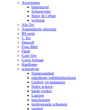
Accessoires
binnenzool
Schoenveter
Spray & Crème
werksok
Alu-Tec
Anatomische structuur
BS-serie
C Tec
Duosoft
Ergo-Med
Flash
Gore-Tex
Groot formaat
Hardloper
schoentype
Damessandaal
enkelhoge veiligheidsschoen
Gieterij- en laslaarzen
Halve schoen
harde werker
Laarzen
lasschoenen
professionele schoenen
sandaal