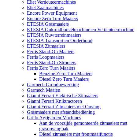
Eliet Verticuteermachines
Eliet Zaaimachines
Encore Power Equipment
Encore Zero Turn Maaiers
ETESIA Grasmaaiers
ETESIA Onkruidborstelmachine en Verticuteermachine
ETESIA Ruwterreinmaaiers
ETESIA Transport en Onderhoud
ETESIA Zitmaaiers
Ferris Stand-On Maaiers
Ferris Loopmaaiers
Ferris Stand-On Strooiers
Ferris Zero Turn Maaiers
Benzine Zero Turn Maaiers
Diesel Zero Turn Maaiers
Garmech Grondbewerking
Garmech Maaien
Gianni Ferrari Elektrische Zitmaaiers
Gianni Ferrari Kniktractoren
Gianni Ferrari Zitmaaiers met Opvang
Grasmaaiers met afstandsbediening
Grillo Agrigarden Machines
Aan de voorzijde gemonteerde zitmaaiers met
grasopvangbak
Diesel zitmaaiers met frontmaaifunctie