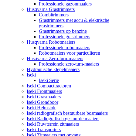
Professionele gazonmaaiers
Husqvarna Grastrimmers
Combitrimmers
Grastrimmers met accu & elektrische
grastrimmers
Grastrimmers op benzine
Professionele grastrimmers
Husqvarna Robotmaaiers
Professionele robotmaaiers
Robotmaaiers voor particulieren
Husqvarna Zero-turn-maaiers
Professionele zero-turn-maaiers
Hydraulische klepelmaaiers
Iseki
Iseki Serie
Iseki Compacttractoren
Iseki Frontmaaiers
Iseki Grasmaaiers
Iseki Grondboor
Iseki Helmstok
Iseki radiografisch bestuurbare bosmaaiers
Iseki Radiografisch gestuurde maaiers
Iseki Ruwterrein zitmaaiers
Iseki Transporters
Iseki Zitmaaiers met opvang