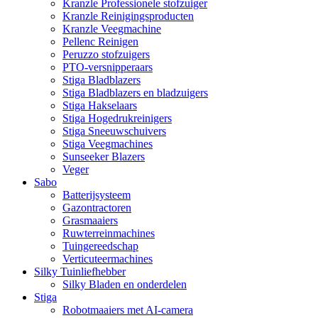
Kranzle Professionele stofzuiger
Kranzle Reinigingsproducten
Kranzle Veegmachine
Pellenc Reinigen
Peruzzo stofzuigers
PTO-versnipperaars
Stiga Bladblazers
Stiga Bladblazers en bladzuigers
Stiga Hakselaars
Stiga Hogedrukreinigers
Stiga Sneeuwschuivers
Stiga Veegmachines
Sunseeker Blazers
Veger
Sabo
Batterijsysteem
Gazontractoren
Grasmaaiers
Ruwterreinmachines
Tuingereedschap
Verticuteermachines
Silky Tuinliefhebber
Silky Bladen en onderdelen
Stiga
Robotmaaiers met AI-camera