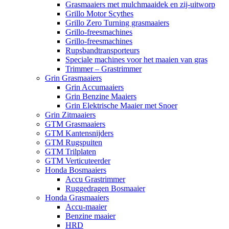
Grasmaaiers met mulchmaaidek en zij-uitworp
Grillo Motor Scythes
Grillo Zero Turning grasmaaiers
Grillo-freesmachines
Grillo-freesmachines
Rupsbandtransporteurs
Speciale machines voor het maaien van gras
Trimmer – Grastrimmer
Grin Grasmaaiers
Grin Accumaaiers
Grin Benzine Maaiers
Grin Elektrische Maaier met Snoer
Grin Zitmaaiers
GTM Grasmaaiers
GTM Kantensnijders
GTM Rugspuiten
GTM Trilplaten
GTM Verticuteerder
Honda Bosmaaiers
Accu Grastrimmer
Ruggedragen Bosmaaier
Honda Grasmaaiers
Accu-maaier
Benzine maaier
HRD