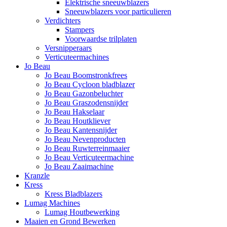
Elektrische sneeuwblazers
Sneeuwblazers voor particulieren
Verdichters
Stampers
Voorwaardse trilplaten
Versnipperaars
Verticuteermachines
Jo Beau
Jo Beau Boomstronkfrees
Jo Beau Cycloon bladblazer
Jo Beau Gazonbeluchter
Jo Beau Graszodensnijder
Jo Beau Hakselaar
Jo Beau Houtkliever
Jo Beau Kantensnijder
Jo Beau Nevenproducten
Jo Beau Ruwterreinmaaier
Jo Beau Verticuteermachine
Jo Beau Zaaimachine
Kranzle
Kress
Kress Bladblazers
Lumag Machines
Lumag Houtbewerking
Maaien en Grond Bewerken