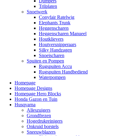
Dumpers
Trilplaten
Snoeiwerk
Conyfair Ratelwig
Elephants Trunk
Heggenscharen
Heggenscharen Manueel
Houtklievers
Houtversnipperaars
Silky Handzagen
Snoeischaren
Spuiten en Pompen
Rugspuiten Accu
Rugspuiten Handbediend
Waterpompen
Homepage
Homepage Designs
Homepage Hero Blocks
Honda Gazon en Tuin
Husqvarna
Alleszuigers
Grondfrezen
Hogedrukreinigers
Onkruid borstels
Sneeuwblazers