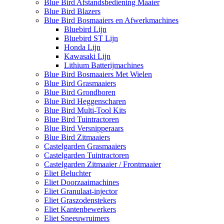
Blue Bird Afstandsbediening Maaier
Blue Bird Blazers
Blue Bird Bosmaaiers en Afwerkmachines
Bluebird Lijn
Bluebird ST Lijn
Honda Lijn
Kawasaki Lijn
Lithium Batterijmachines
Blue Bird Bosmaaiers Met Wielen
Blue Bird Grasmaaiers
Blue Bird Grondboren
Blue Bird Heggenscharen
Blue Bird Multi-Tool Kits
Blue Bird Tuintractoren
Blue Bird Versnipperaars
Blue Bird Zitmaaiers
Castelgarden Grasmaaiers
Castelgarden Tuintractoren
Castelgarden Zitmaaier / Frontmaaier
Eliet Beluchter
Eliet Doorzaaimachines
Eliet Granulaat-injector
Eliet Graszodenstekers
Eliet Kantenbewerkers
Eliet Sneeuwruimers