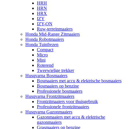
HRH
HRN
HRX
IZY
IZY-ON
Ruw-terreinmaaiers
Honda Mid-Range Zitmaaiers
Honda Robotmaaiers
Honda Tuinfrezen
Compact
Micro
Mini
Roterend
Tweewielige trekker
Husqvarna Bosmaaiers
Bosmaaiers met accu & elektrische bosmaaiers
Bosmaaiers op benzine
Professionele bosmaaiers
Husqvarna Frontzitmaaiers
Frontzitmaaiers voor thuisgebruik
Professionele frontzitmaaiers
Husqvarna Gazonmaaiers
Gazonmaaiers met accu & elektrische
gazonmaaiers
Grasmaaiers op benzine