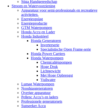
Stiga Handgereedschap
Stroom en Watervoorziening
Apparatuur voor semi-professionals en recreatieve
activiteiten.
Energieopslag
Energieproductie
GTM Waterpompen
Honda Accu en Lader
Honda Industrieel
Honda Generatoren
Inverterserie
Specialistische Open Frame-serie
Honda Power Carriers
Honda Waterpompen
Chemicaliënpompen
Hoge Druk
Lichtgewicht
Met Hoge Opbrengst
Vuilwater
Lumag Waterpompen
Noodgasgeneratoren
Overige apparatuur
Pellenc Accu’s en laders
Professionele generatorsets
Sunseeker Accu