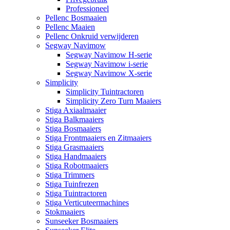
Professioneel
Pellenc Bosmaaien
Pellenc Maaien
Pellenc Onkruid verwijderen
Segway Navimow
Segway Navimow H-serie
Segway Navimow i-serie
Segway Navimow X-serie
Simplicity
Simplicity Tuintractoren
Simplicity Zero Turn Maaiers
Stiga Axiaalmaaier
Stiga Balkmaaiers
Stiga Bosmaaiers
Stiga Frontmaaiers en Zitmaaiers
Stiga Grasmaaiers
Stiga Handmaaiers
Stiga Robotmaaiers
Stiga Trimmers
Stiga Tuinfrezen
Stiga Tuintractoren
Stiga Verticuteermachines
Stokmaaiers
Sunseeker Bosmaaiers