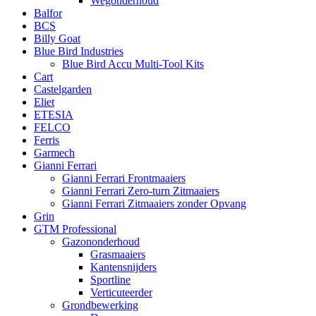
Wegonderhoud
Balfor
BCS
Billy Goat
Blue Bird Industries
Blue Bird Accu Multi-Tool Kits
Cart
Castelgarden
Eliet
ETESIA
FELCO
Ferris
Garmech
Gianni Ferrari
Gianni Ferrari Frontmaaiers
Gianni Ferrari Zero-turn Zitmaaiers
Gianni Ferrari Zitmaaiers zonder Opvang
Grin
GTM Professional
Gazononderhoud
Grasmaaiers
Kantensnijders
Sportline
Verticuteerder
Grondbewerking