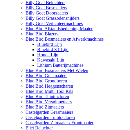
Billy Goat Beluchters
Billy Goat Bosmaaiers
Billy Goat Doorzaaiers
Billy Goat Graszodensnijders
Billy Goat Verticuteermachines
Blue Bird Afstandsbediening Maaier
Blue Bird Blazers
Blue Bird Bosmaaiers en Afwerkmachines
Bluebird Lijn
Bluebird ST Lijn
Honda Lijn
Kawasaki Lijn
Lithium Batterijmachines
Blue Bird Bosmaaiers Met Wielen
Blue Bird Grasmaaiers
Blue Bird Grondboren
Blue Bird Heggenscharen
Blue Bird Multi-Tool Kits
Blue Bird Tuintractoren
Blue Bird Versnipperaars
Blue Bird Zitmaaiers
Castelgarden Grasmaaiers
Castelgarden Tuintractoren
Castelgarden Zitmaaier / Frontmaaier
Eliet Beluchter