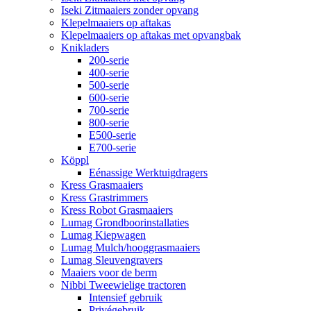
Iseki Zitmaaiers zonder opvang
Klepelmaaiers op aftakas
Klepelmaaiers op aftakas met opvangbak
Knikladers
200-serie
400-serie
500-serie
600-serie
700-serie
800-serie
E500-serie
E700-serie
Köppl
Eénassige Werktuigdragers
Kress Grasmaaiers
Kress Grastrimmers
Kress Robot Grasmaaiers
Lumag Grondboorinstallaties
Lumag Kiepwagen
Lumag Mulch/hooggrasmaaiers
Lumag Sleuvengravers
Maaiers voor de berm
Nibbi Tweewielige tractoren
Intensief gebruik
Privégebruik