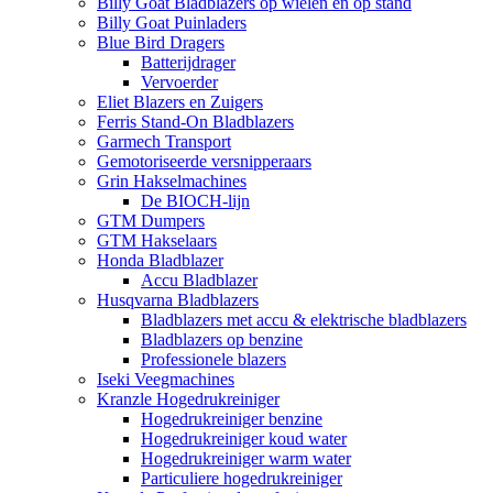
Billy Goat Bladblazers op wielen en op stand
Billy Goat Puinladers
Blue Bird Dragers
Batterijdrager
Vervoerder
Eliet Blazers en Zuigers
Ferris Stand-On Bladblazers
Garmech Transport
Gemotoriseerde versnipperaars
Grin Hakselmachines
De BIOCH-lijn
GTM Dumpers
GTM Hakselaars
Honda Bladblazer
Accu Bladblazer
Husqvarna Bladblazers
Bladblazers met accu & elektrische bladblazers
Bladblazers op benzine
Professionele blazers
Iseki Veegmachines
Kranzle Hogedrukreiniger
Hogedrukreiniger benzine
Hogedrukreiniger koud water
Hogedrukreiniger warm water
Particuliere hogedrukreiniger