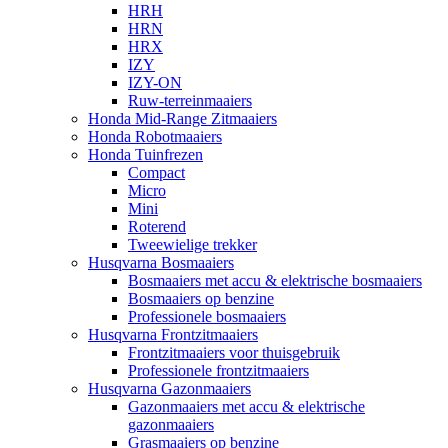
HRH
HRN
HRX
IZY
IZY-ON
Ruw-terreinmaaiers
Honda Mid-Range Zitmaaiers
Honda Robotmaaiers
Honda Tuinfrezen
Compact
Micro
Mini
Roterend
Tweewielige trekker
Husqvarna Bosmaaiers
Bosmaaiers met accu & elektrische bosmaaiers
Bosmaaiers op benzine
Professionele bosmaaiers
Husqvarna Frontzitmaaiers
Frontzitmaaiers voor thuisgebruik
Professionele frontzitmaaiers
Husqvarna Gazonmaaiers
Gazonmaaiers met accu & elektrische
gazonmaaiers
Grasmaaiers op benzine