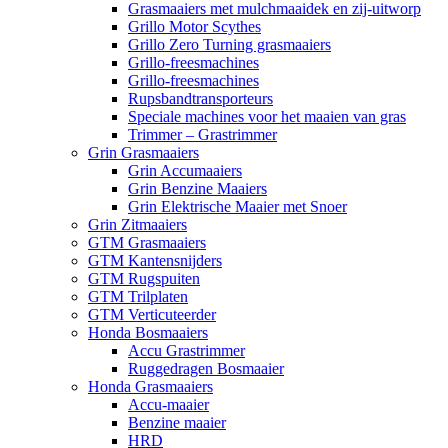
Grasmaaiers met mulchmaaidek en zij-uitworp
Grillo Motor Scythes
Grillo Zero Turning grasmaaiers
Grillo-freesmachines
Grillo-freesmachines
Rupsbandtransporteurs
Speciale machines voor het maaien van gras
Trimmer – Grastrimmer
Grin Grasmaaiers
Grin Accumaaiers
Grin Benzine Maaiers
Grin Elektrische Maaier met Snoer
Grin Zitmaaiers
GTM Grasmaaiers
GTM Kantensnijders
GTM Rugspuiten
GTM Trilplaten
GTM Verticuteerder
Honda Bosmaaiers
Accu Grastrimmer
Ruggedragen Bosmaaier
Honda Grasmaaiers
Accu-maaier
Benzine maaier
HRD