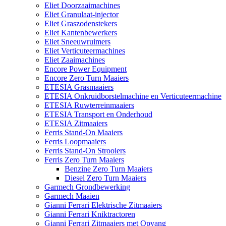
Eliet Doorzaaimachines
Eliet Granulaat-injector
Eliet Graszodenstekers
Eliet Kantenbewerkers
Eliet Sneeuwruimers
Eliet Verticuteermachines
Eliet Zaaimachines
Encore Power Equipment
Encore Zero Turn Maaiers
ETESIA Grasmaaiers
ETESIA Onkruidborstelmachine en Verticuteermachine
ETESIA Ruwterreinmaaiers
ETESIA Transport en Onderhoud
ETESIA Zitmaaiers
Ferris Stand-On Maaiers
Ferris Loopmaaiers
Ferris Stand-On Strooiers
Ferris Zero Turn Maaiers
Benzine Zero Turn Maaiers
Diesel Zero Turn Maaiers
Garmech Grondbewerking
Garmech Maaien
Gianni Ferrari Elektrische Zitmaaiers
Gianni Ferrari Kniktractoren
Gianni Ferrari Zitmaaiers met Opvang