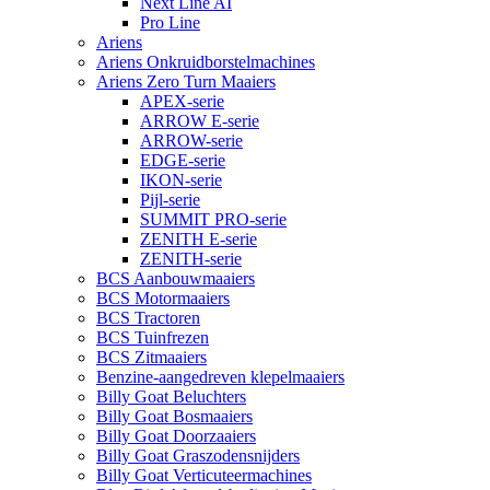
Next Line AI
Pro Line
Ariens
Ariens Onkruidborstelmachines
Ariens Zero Turn Maaiers
APEX-serie
ARROW E-serie
ARROW-serie
EDGE-serie
IKON-serie
Pijl-serie
SUMMIT PRO-serie
ZENITH E-serie
ZENITH-serie
BCS Aanbouwmaaiers
BCS Motormaaiers
BCS Tractoren
BCS Tuinfrezen
BCS Zitmaaiers
Benzine-aangedreven klepelmaaiers
Billy Goat Beluchters
Billy Goat Bosmaaiers
Billy Goat Doorzaaiers
Billy Goat Graszodensnijders
Billy Goat Verticuteermachines