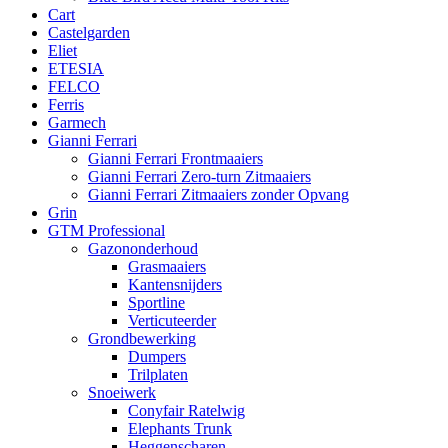
Cart
Castelgarden
Eliet
ETESIA
FELCO
Ferris
Garmech
Gianni Ferrari
Gianni Ferrari Frontmaaiers
Gianni Ferrari Zero-turn Zitmaaiers
Gianni Ferrari Zitmaaiers zonder Opvang
Grin
GTM Professional
Gazononderhoud
Grasmaaiers
Kantensnijders
Sportline
Verticuteerder
Grondbewerking
Dumpers
Trilplaten
Snoeiwerk
Conyfair Ratelwig
Elephants Trunk
Heggenscharen