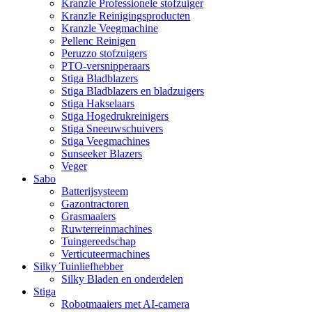
Kranzle Professionele stofzuiger
Kranzle Reinigingsproducten
Kranzle Veegmachine
Pellenc Reinigen
Peruzzo stofzuigers
PTO-versnipperaars
Stiga Bladblazers
Stiga Bladblazers en bladzuigers
Stiga Hakselaars
Stiga Hogedrukreinigers
Stiga Sneeuwschuivers
Stiga Veegmachines
Sunseeker Blazers
Veger
Sabo
Batterijsysteem
Gazontractoren
Grasmaaiers
Ruwterreinmachines
Tuingereedschap
Verticuteermachines
Silky Tuinliefhebber
Silky Bladen en onderdelen
Stiga
Robotmaaiers met AI-camera