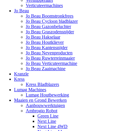
Versnipperaars
Verticuteermachines
Jo Beau
Jo Beau Boomstronkfrees
Jo Beau Cycloon bladblazer
Jo Beau Gazonbeluchter
Jo Beau Graszodensnijder
Jo Beau Hakselaar
Jo Beau Houtkliever
Jo Beau Kantensnijder
Jo Beau Nevenproducten
Jo Beau Ruwterreinmaaier
Jo Beau Verticuteermachine
Jo Beau Zaaimachine
Kranzle
Kress
Kress Bladblazers
Lumag Machines
Lumag Houtbewerking
Maaien en Grond Bewerken
Aanbouwwerktuigen
Ambrogio Robot
Green Line
Next Line
Next Line 4WD