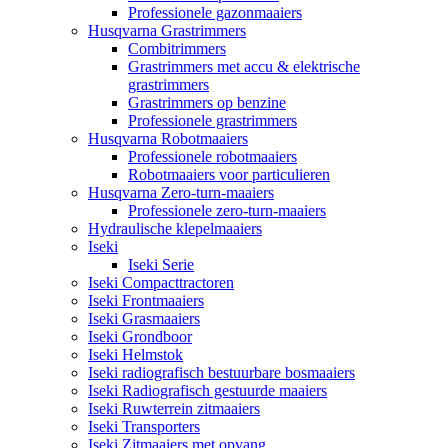
Professionele gazonmaaiers
Husqvarna Grastrimmers
Combitrimmers
Grastrimmers met accu & elektrische
grastrimmers
Grastrimmers op benzine
Professionele grastrimmers
Husqvarna Robotmaaiers
Professionele robotmaaiers
Robotmaaiers voor particulieren
Husqvarna Zero-turn-maaiers
Professionele zero-turn-maaiers
Hydraulische klepelmaaiers
Iseki
Iseki Serie
Iseki Compacttractoren
Iseki Frontmaaiers
Iseki Grasmaaiers
Iseki Grondboor
Iseki Helmstok
Iseki radiografisch bestuurbare bosmaaiers
Iseki Radiografisch gestuurde maaiers
Iseki Ruwterrein zitmaaiers
Iseki Transporters
Iseki Zitmaaiers met opvang