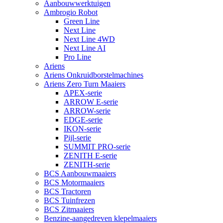
Aanbouwwerktuigen
Ambrogio Robot
Green Line
Next Line
Next Line 4WD
Next Line AI
Pro Line
Ariens
Ariens Onkruidborstelmachines
Ariens Zero Turn Maaiers
APEX-serie
ARROW E-serie
ARROW-serie
EDGE-serie
IKON-serie
Pijl-serie
SUMMIT PRO-serie
ZENITH E-serie
ZENITH-serie
BCS Aanbouwmaaiers
BCS Motormaaiers
BCS Tractoren
BCS Tuinfrezen
BCS Zitmaaiers
Benzine-aangedreven klepelmaaiers