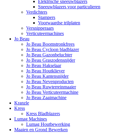
Elektrische sneeuwblazers
Sneeuwblazers voor particulieren
Verdichters
Stampers
Voorwaardse trilplaten
Versnipperaars
Verticuteermachines
Jo Beau
Jo Beau Boomstronkfrees
Jo Beau Cycloon bladblazer
Jo Beau Gazonbeluchter
Jo Beau Graszodensnijder
Jo Beau Hakselaar
Jo Beau Houtkliever
Jo Beau Kantensnijder
Jo Beau Nevenproducten
Jo Beau Ruwterreinmaaier
Jo Beau Verticuteermachine
Jo Beau Zaaimachine
Kranzle
Kress
Kress Bladblazers
Lumag Machines
Lumag Houtbewerking
Maaien en Grond Bewerken