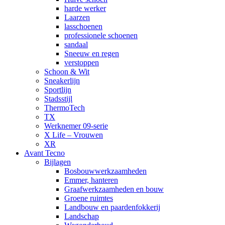
harde werker
Laarzen
lasschoenen
professionele schoenen
sandaal
Sneeuw en regen
verstoppen
Schoon & Wit
Sneakerlijn
Sportlijn
Stadsstijl
ThermoTech
TX
Werknemer 09-serie
X Life – Vrouwen
XR
Avant Tecno
Bijlagen
Bosbouwwerkzaamheden
Emmer, hanteren
Graafwerkzaamheden en bouw
Groene ruimtes
Landbouw en paardenfokkerij
Landschap