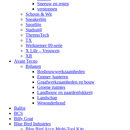
Sneeuw en regen
verstoppen
Schoon & Wit
Sneakerlijn
Sportlijn
Stadsstijl
ThermoTech
TX
Werknemer 09-serie
X Life – Vrouwen
XR
Avant Tecno
Bijlagen
Bosbouwwerkzaamheden
Emmer, hanteren
Graafwerkzaamheden en bouw
Groene ruimtes
Landbouw en paardenfokkerij
Landschap
Wegonderhoud
Balfor
BCS
Billy Goat
Blue Bird Industries
Blue Bird Accu Multi-Tool Kits