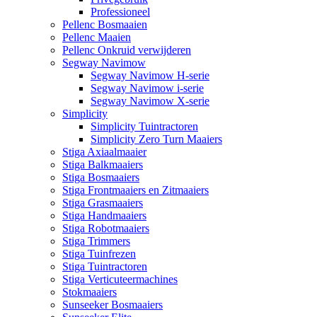
Professioneel
Pellenc Bosmaaien
Pellenc Maaien
Pellenc Onkruid verwijderen
Segway Navimow
Segway Navimow H-serie
Segway Navimow i-serie
Segway Navimow X-serie
Simplicity
Simplicity Tuintractoren
Simplicity Zero Turn Maaiers
Stiga Axiaalmaaier
Stiga Balkmaaiers
Stiga Bosmaaiers
Stiga Frontmaaiers en Zitmaaiers
Stiga Grasmaaiers
Stiga Handmaaiers
Stiga Robotmaaiers
Stiga Trimmers
Stiga Tuinfrezen
Stiga Tuintractoren
Stiga Verticuteermachines
Stokmaaiers
Sunseeker Bosmaaiers