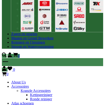
Zagen en snoeien
Maaien en Grond Bewerken
Reinigen en Opruimen
Stroom en Watervoorziening
0
0
0
About Us
Accessoires
Kranzle Accessoires
Kettingreiniger
Ronde reiniger
Atlas schoenen