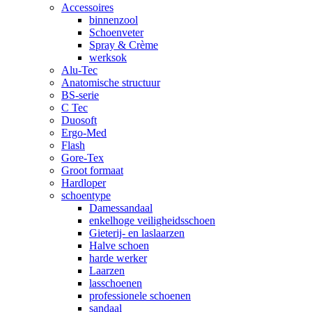
Accessoires
binnenzool
Schoenveter
Spray & Crème
werksok
Alu-Tec
Anatomische structuur
BS-serie
C Tec
Duosoft
Ergo-Med
Flash
Gore-Tex
Groot formaat
Hardloper
schoentype
Damessandaal
enkelhoge veiligheidsschoen
Gieterij- en laslaarzen
Halve schoen
harde werker
Laarzen
lasschoenen
professionele schoenen
sandaal