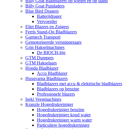
Billy Goat Bladblazers op wielen en op stand
Billy Goat Puinladers
Blue Bird Dragers
Batterijdrager
Vervoerder
Eliet Blazers en Zuigers
Ferris Stand-On Bladblazers
Garmech Transport
Gemotoriseerde versnipperaars
Grin Hakselmachines
De BIOCH-lijn
GTM Dumpers
GTM Hakselaars
Honda Bladblazer
Accu Bladblazer
Husqvarna Bladblazers
Bladblazers met accu & elektrische bladblazers
Bladblazers op benzine
Professionele blazers
Iseki Veegmachines
Kranzle Hogedrukreiniger
Hogedrukreiniger benzine
Hogedrukreiniger koud water
Hogedrukreiniger warm water
Particuliere hogedrukreiniger