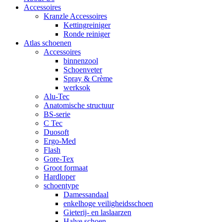
Accessoires
Kranzle Accessoires
Kettingreiniger
Ronde reiniger
Atlas schoenen
Accessoires
binnenzool
Schoenveter
Spray & Crème
werksok
Alu-Tec
Anatomische structuur
BS-serie
C Tec
Duosoft
Ergo-Med
Flash
Gore-Tex
Groot formaat
Hardloper
schoentype
Damessandaal
enkelhoge veiligheidsschoen
Gieterij- en laslaarzen
Halve schoen