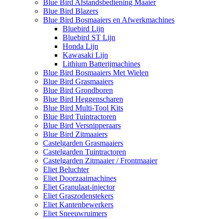
Blue Bird Afstandsbediening Maaier
Blue Bird Blazers
Blue Bird Bosmaaiers en Afwerkmachines
Bluebird Lijn
Bluebird ST Lijn
Honda Lijn
Kawasaki Lijn
Lithium Batterijmachines
Blue Bird Bosmaaiers Met Wielen
Blue Bird Grasmaaiers
Blue Bird Grondboren
Blue Bird Heggenscharen
Blue Bird Multi-Tool Kits
Blue Bird Tuintractoren
Blue Bird Versnipperaars
Blue Bird Zitmaaiers
Castelgarden Grasmaaiers
Castelgarden Tuintractoren
Castelgarden Zitmaaier / Frontmaaier
Eliet Beluchter
Eliet Doorzaaimachines
Eliet Granulaat-injector
Eliet Graszodenstekers
Eliet Kantenbewerkers
Eliet Sneeuwruimers