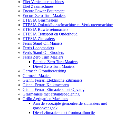
Eliet Verticuteermachines
Eliet Zaaimachines
Encore Power Equipment
Encore Zero Turn Maaiers
ETESIA Grasmaaiers
ETESIA Onkruidborstelmachine en Verticuteermachine
ETESIA Ruwterreinmaaiers
ETESIA Transport en Onderhoud
ETESIA Zitmaaiers
Ferris Stand-On Maaiers
Ferris Loopmaaiers
Ferris Stand-On Strooiers
Ferris Zero Turn Maaiers
Benzine Zero Turn Maaiers
Diesel Zero Turn Maaiers
Garmech Grondbewerking
Garmech Maaien
Gianni Ferrari Elektrische Zitmaaiers
Gianni Ferrari Kniktractoren
Gianni Ferrari Zitmaaiers met Opvang
Grasmaaiers met afstandsbediening
Grillo Agrigarden Machines
Aan de voorzijde gemonteerde zitmaaiers met
grasopvangbak
Diesel zitmaaiers met frontmaaifunctie