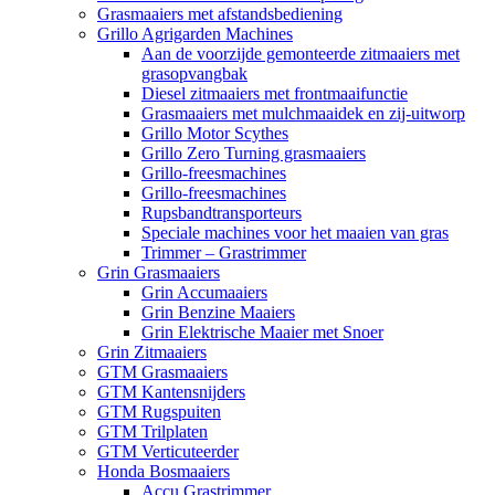
Grasmaaiers met afstandsbediening
Grillo Agrigarden Machines
Aan de voorzijde gemonteerde zitmaaiers met
grasopvangbak
Diesel zitmaaiers met frontmaaifunctie
Grasmaaiers met mulchmaaidek en zij-uitworp
Grillo Motor Scythes
Grillo Zero Turning grasmaaiers
Grillo-freesmachines
Grillo-freesmachines
Rupsbandtransporteurs
Speciale machines voor het maaien van gras
Trimmer – Grastrimmer
Grin Grasmaaiers
Grin Accumaaiers
Grin Benzine Maaiers
Grin Elektrische Maaier met Snoer
Grin Zitmaaiers
GTM Grasmaaiers
GTM Kantensnijders
GTM Rugspuiten
GTM Trilplaten
GTM Verticuteerder
Honda Bosmaaiers
Accu Grastrimmer