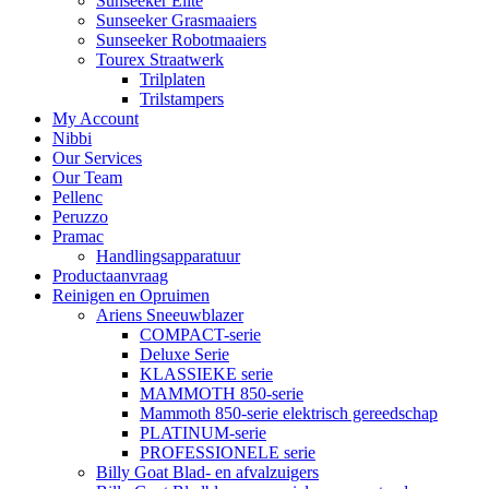
Sunseeker Elite
Sunseeker Grasmaaiers
Sunseeker Robotmaaiers
Tourex Straatwerk
Trilplaten
Trilstampers
My Account
Nibbi
Our Services
Our Team
Pellenc
Peruzzo
Pramac
Handlingsapparatuur
Productaanvraag
Reinigen en Opruimen
Ariens Sneeuwblazer
COMPACT-serie
Deluxe Serie
KLASSIEKE serie
MAMMOTH 850-serie
Mammoth 850-serie elektrisch gereedschap
PLATINUM-serie
PROFESSIONELE serie
Billy Goat Blad- en afvalzuigers