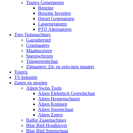
Tourex Generatoren
Benzine
Benzine Inverters
Diesel Generatoren
Lasgeneratoren
PTO Alternatoren
Toro Tuinmachines
Gazonherstel
Grasmaaiers
Maaitractoren
Sneeuwfrezen
Tuingereedschap
Zitmaaiers: Zit- en zero-turn maaiers
Tourex
TS Industrie
Zagen en snoeien
Alpen Swiss Tools
Alpen Elektrisch Gereedschap
Alpen Heggenscharen
Alpen Knippen
Alpen Snoeischaar
Alpen Zagen
Balfor Zaagmachines
Blue Bird Houtklover
Blue Bird Snoeischaar