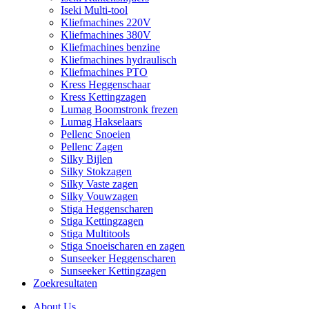
Iseki Multi-tool
Kliefmachines 220V
Kliefmachines 380V
Kliefmachines benzine
Kliefmachines hydraulisch
Kliefmachines PTO
Kress Heggenschaar
Kress Kettingzagen
Lumag Boomstronk frezen
Lumag Hakselaars
Pellenc Snoeien
Pellenc Zagen
Silky Bijlen
Silky Stokzagen
Silky Vaste zagen
Silky Vouwzagen
Stiga Heggenscharen
Stiga Kettingzagen
Stiga Multitools
Stiga Snoeischaren en zagen
Sunseeker Heggenscharen
Sunseeker Kettingzagen
Zoekresultaten
About Us