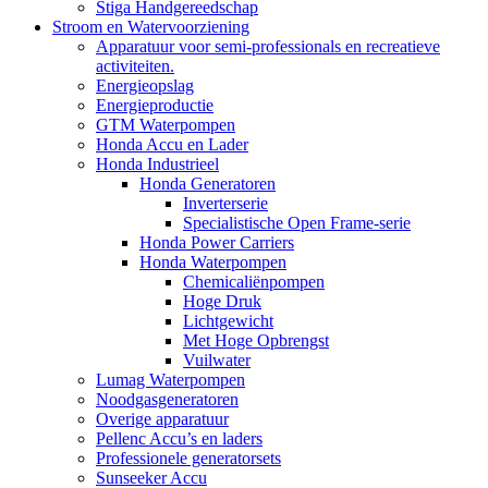
Stiga Handgereedschap
Stroom en Watervoorziening
Apparatuur voor semi-professionals en recreatieve
activiteiten.
Energieopslag
Energieproductie
GTM Waterpompen
Honda Accu en Lader
Honda Industrieel
Honda Generatoren
Inverterserie
Specialistische Open Frame-serie
Honda Power Carriers
Honda Waterpompen
Chemicaliënpompen
Hoge Druk
Lichtgewicht
Met Hoge Opbrengst
Vuilwater
Lumag Waterpompen
Noodgasgeneratoren
Overige apparatuur
Pellenc Accu’s en laders
Professionele generatorsets
Sunseeker Accu