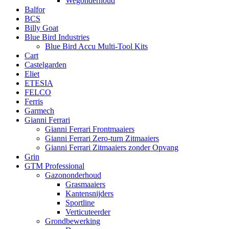
Wegonderhoud
Balfor
BCS
Billy Goat
Blue Bird Industries
Blue Bird Accu Multi-Tool Kits
Cart
Castelgarden
Eliet
ETESIA
FELCO
Ferris
Garmech
Gianni Ferrari
Gianni Ferrari Frontmaaiers
Gianni Ferrari Zero-turn Zitmaaiers
Gianni Ferrari Zitmaaiers zonder Opvang
Grin
GTM Professional
Gazononderhoud
Grasmaaiers
Kantensnijders
Sportline
Verticuteerder
Grondbewerking