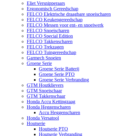
Eliet Versnipperaars
Ergonomisch Gereedschap
FELCO Elektrische draagbare snoeischaren
FELCO Keukengereedschap
FELCO Messen voor ent- en snoeiwerk
FELCO Snoeischaren
FELCO Special Edition
FELCO Takkenscharen
FELCO Trekzagen
FELCO Tuingereedschap
Garmech Snoeien
Groene Serie
Groene Serie Batterij
Groene Serie PTO
Groene Serie Verbranding
GTM Houtklievers
GTM Snoeischaar
GTM Takkenschaar
Honda Accu Kettingzaag
Honda Heggenscharen
Accu Heggenscharen
Honda Versatool
Houtserie
Houtserie PTO
Houtserie Verbranding