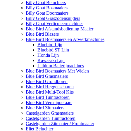
Billy Goat Beluchters
Billy Goat Bosmaaiers
Billy Goat Doorzaaiers
Billy Goat Graszodensnijders
Billy Goat Verticuteermachines
Blue Bird Afstandsbediening Maaier
Blue Bird Blazers
Blue Bird Bosmaaiers en Afwerkmachines
Bluebird Lijn
Bluebird ST Lijn
Honda Lijn
Kawasaki Lijn
Lithium Batterijmachines
Blue Bird Bosmaaiers Met Wielen
Blue Bird Grasmaaiers
Blue Bird Grondboren
Blue Bird Heggenscharen
Blue Bird Multi-Tool Kits
Blue Bird Tuintractoren
Blue Bird Versnipperaars
Blue Bird Zitmaaiers
Castelgarden Grasmaaiers
Castelgarden Tuintractoren
Castelgarden Zitmaaier / Frontmaaier
Eliet Beluchter