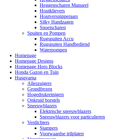
Heggenscharen Manueel
Houtklievers
Houtversnipperaars
Silky Handzagen
Snoeischaren
Spuiten en Pompen
Rugspuiten Accu
Rugspuiten Handbediend
Waterpompen
Homepage
Homepage Designs
Homepage Hero Blocks
Honda Gazon en Tuin
Husqvarna
Alleszuigers
Grondfrezen
Hogedrukreinigers
Onkruid borstels
Sneeuwblazers
Elektrische sneeuwblazers
Sneeuwblazers voor particulieren
Verdichters
Stampers
Voorwaardse trilplaten