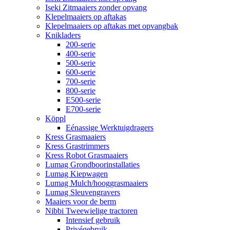
Iseki Zitmaaiers zonder opvang
Klepelmaaiers op aftakas
Klepelmaaiers op aftakas met opvangbak
Knikladers
200-serie
400-serie
500-serie
600-serie
700-serie
800-serie
E500-serie
E700-serie
Köppl
Eénassige Werktuigdragers
Kress Grasmaaiers
Kress Grastrimmers
Kress Robot Grasmaaiers
Lumag Grondboorinstallaties
Lumag Kiepwagen
Lumag Mulch/hooggrasmaaiers
Lumag Sleuvengravers
Maaiers voor de berm
Nibbi Tweewielige tractoren
Intensief gebruik
Privégebruik