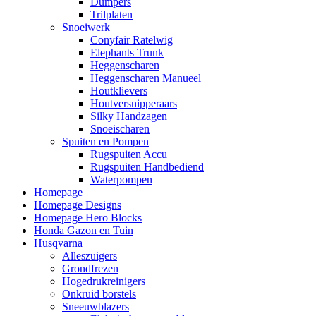
Dumpers
Trilplaten
Snoeiwerk
Conyfair Ratelwig
Elephants Trunk
Heggenscharen
Heggenscharen Manueel
Houtklievers
Houtversnipperaars
Silky Handzagen
Snoeischaren
Spuiten en Pompen
Rugspuiten Accu
Rugspuiten Handbediend
Waterpompen
Homepage
Homepage Designs
Homepage Hero Blocks
Honda Gazon en Tuin
Husqvarna
Alleszuigers
Grondfrezen
Hogedrukreinigers
Onkruid borstels
Sneeuwblazers