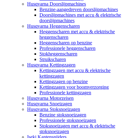
Husqvarna Doorslijpmachines
Benzine-aangedreven doorslijpmachines
Doorslijpmachines met accu & elektrische
doorslijpmachines
Husqvarna Heggenscharen
Heggenscharen met accu & elektrische
heggenscharen
Heggenscharen op benzine
Professionele heggenscharen
Stokheggenscharen
Struikscharen
Husqvarna Kettingzagen
Kettingzagen met accu & elektrische
kettingzagen
Kettingzagen op benzine
Kettingzagen voor boomverzorging
Professionele kettingzagen
Husqvarna Motorzeisen
Husqvarna Snoeizagen
Husqvarna Stoksnoeizagen
Benzine stoksnoeizagen
Professionele stoksnoeizagen
Stoksnoeizagen met accu & elektrische
stoksnoeizagen
Iseki Kantensnijders