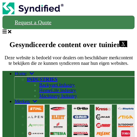
Request a Quote
Gesyndiceerde content over tuinieren
X
Deze website is bedoeld voor dealers om beschikbare merkcontent
te bekijken die ze kunnen syndiceren naar hun eigen websites.
Home
INDUSTRIES
Backyard Industry
HomeLife Industry
Machinery Industry
Merken