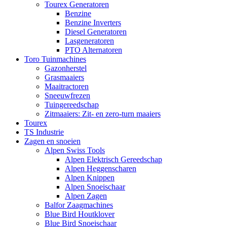
Tourex Generatoren
Benzine
Benzine Inverters
Diesel Generatoren
Lasgeneratoren
PTO Alternatoren
Toro Tuinmachines
Gazonherstel
Grasmaaiers
Maaitractoren
Sneeuwfrezen
Tuingereedschap
Zitmaaiers: Zit- en zero-turn maaiers
Tourex
TS Industrie
Zagen en snoeien
Alpen Swiss Tools
Alpen Elektrisch Gereedschap
Alpen Heggenscharen
Alpen Knippen
Alpen Snoeischaar
Alpen Zagen
Balfor Zaagmachines
Blue Bird Houtklover
Blue Bird Snoeischaar