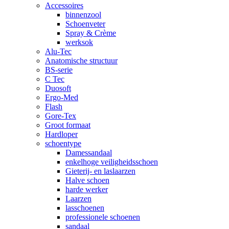
Accessoires
binnenzool
Schoenveter
Spray & Crème
werksok
Alu-Tec
Anatomische structuur
BS-serie
C Tec
Duosoft
Ergo-Med
Flash
Gore-Tex
Groot formaat
Hardloper
schoentype
Damessandaal
enkelhoge veiligheidsschoen
Gieterij- en laslaarzen
Halve schoen
harde werker
Laarzen
lasschoenen
professionele schoenen
sandaal