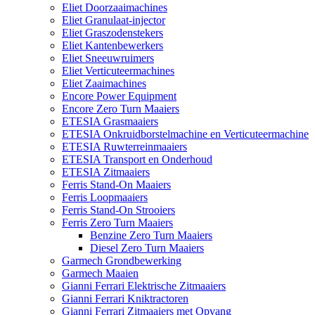
Eliet Doorzaaimachines
Eliet Granulaat-injector
Eliet Graszodenstekers
Eliet Kantenbewerkers
Eliet Sneeuwruimers
Eliet Verticuteermachines
Eliet Zaaimachines
Encore Power Equipment
Encore Zero Turn Maaiers
ETESIA Grasmaaiers
ETESIA Onkruidborstelmachine en Verticuteermachine
ETESIA Ruwterreinmaaiers
ETESIA Transport en Onderhoud
ETESIA Zitmaaiers
Ferris Stand-On Maaiers
Ferris Loopmaaiers
Ferris Stand-On Strooiers
Ferris Zero Turn Maaiers
Benzine Zero Turn Maaiers
Diesel Zero Turn Maaiers
Garmech Grondbewerking
Garmech Maaien
Gianni Ferrari Elektrische Zitmaaiers
Gianni Ferrari Kniktractoren
Gianni Ferrari Zitmaaiers met Opvang