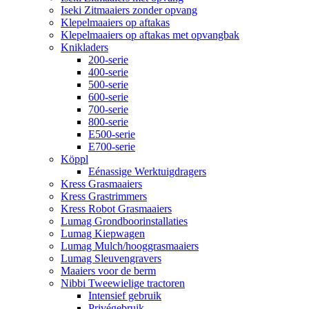
Iseki Zitmaaiers zonder opvang
Klepelmaaiers op aftakas
Klepelmaaiers op aftakas met opvangbak
Knikladers
200-serie
400-serie
500-serie
600-serie
700-serie
800-serie
E500-serie
E700-serie
Köppl
Eénassige Werktuigdragers
Kress Grasmaaiers
Kress Grastrimmers
Kress Robot Grasmaaiers
Lumag Grondboorinstallaties
Lumag Kiepwagen
Lumag Mulch/hooggrasmaaiers
Lumag Sleuvengravers
Maaiers voor de berm
Nibbi Tweewielige tractoren
Intensief gebruik
Privégebruik