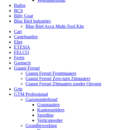
Wegonderhoud
Balfor
BCS
Billy Goat
Blue Bird Industries
Blue Bird Accu Multi-Tool Kits
Cart
Castelgarden
Eliet
ETESIA
FELCO
Ferris
Garmech
Gianni Ferrari
Gianni Ferrari Frontmaaiers
Gianni Ferrari Zero-turn Zitmaaiers
Gianni Ferrari Zitmaaiers zonder Opvang
Grin
GTM Professional
Gazononderhoud
Grasmaaiers
Kantensnijders
Sportline
Verticuteerder
Grondbewerking