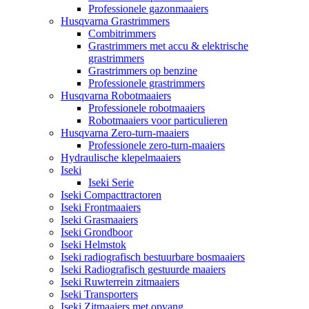
Professionele gazonmaaiers
Husqvarna Grastrimmers
Combitrimmers
Grastrimmers met accu & elektrische
grastrimmers
Grastrimmers op benzine
Professionele grastrimmers
Husqvarna Robotmaaiers
Professionele robotmaaiers
Robotmaaiers voor particulieren
Husqvarna Zero-turn-maaiers
Professionele zero-turn-maaiers
Hydraulische klepelmaaiers
Iseki
Iseki Serie
Iseki Compacttractoren
Iseki Frontmaaiers
Iseki Grasmaaiers
Iseki Grondboor
Iseki Helmstok
Iseki radiografisch bestuurbare bosmaaiers
Iseki Radiografisch gestuurde maaiers
Iseki Ruwterrein zitmaaiers
Iseki Transporters
Iseki Zitmaaiers met opvang