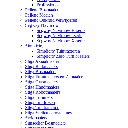
Professioneel
Pellenc Bosmaaien
Pellenc Maaien
Pellenc Onkruid verwijderen
Segway Navimow
Segway Navimow H-serie
Segway Navimow i-serie
Segway Navimow X-serie
Simplicity
Simplicity Tuintractoren
Simplicity Zero Turn Maaiers
Stiga Axiaalmaaier
Stiga Balkmaaiers
Stiga Bosmaaiers
Stiga Frontmaaiers en Zitmaaiers
Stiga Grasmaaiers
Stiga Handmaaiers
Stiga Robotmaaiers
Stiga Trimmers
Stiga Tuinfrezen
Stiga Tuintractoren
Stiga Verticuteermachines
Stokmaaiers
Sunseeker Bosmaaiers