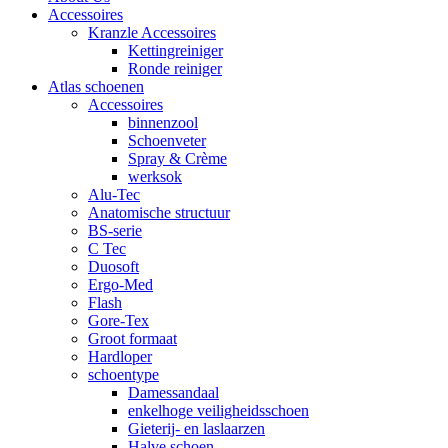
Accessoires
Kranzle Accessoires
Kettingreiniger
Ronde reiniger
Atlas schoenen
Accessoires
binnenzool
Schoenveter
Spray & Crème
werksok
Alu-Tec
Anatomische structuur
BS-serie
C Tec
Duosoft
Ergo-Med
Flash
Gore-Tex
Groot formaat
Hardloper
schoentype
Damessandaal
enkelhoge veiligheidsschoen
Gieterij- en laslaarzen
Halve schoen