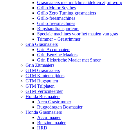
Grasmaaiers met mulchmaaidek en zij-uitworp
Grillo Motor Scythes
Grillo Zero Turning grasmaaiers
Grillo-freesmachines
Grillo-freesmachines
Rupsbandtransporteurs
Speciale machines voor het maaien van gras
Trimmer – Grastrimmer
Grin Grasmaaiers
Grin Accumaaiers
Grin Benzine Maaiers
Grin Elektrische Maaier met Snoer
Grin Zitmaaiers
GTM Grasmaaiers
GTM Kantensnijders
GTM Rugspuiten
GTM Trilplaten
GTM Verticuteerder
Honda Bosmaaiers
Accu Grastrimmer
Ruggedragen Bosmaaier
Honda Grasmaaiers
Accu-maaier
Benzine maaier
HRD