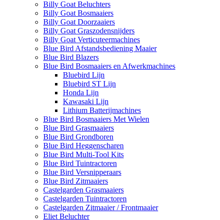
Billy Goat Beluchters
Billy Goat Bosmaaiers
Billy Goat Doorzaaiers
Billy Goat Graszodensnijders
Billy Goat Verticuteermachines
Blue Bird Afstandsbediening Maaier
Blue Bird Blazers
Blue Bird Bosmaaiers en Afwerkmachines
Bluebird Lijn
Bluebird ST Lijn
Honda Lijn
Kawasaki Lijn
Lithium Batterijmachines
Blue Bird Bosmaaiers Met Wielen
Blue Bird Grasmaaiers
Blue Bird Grondboren
Blue Bird Heggenscharen
Blue Bird Multi-Tool Kits
Blue Bird Tuintractoren
Blue Bird Versnipperaars
Blue Bird Zitmaaiers
Castelgarden Grasmaaiers
Castelgarden Tuintractoren
Castelgarden Zitmaaier / Frontmaaier
Eliet Beluchter