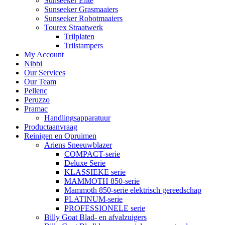
Sunseeker Elite
Sunseeker Grasmaaiers
Sunseeker Robotmaaiers
Tourex Straatwerk
Trilplaten
Trilstampers
My Account
Nibbi
Our Services
Our Team
Pellenc
Peruzzo
Pramac
Handlingsapparatuur
Productaanvraag
Reinigen en Opruimen
Ariens Sneeuwblazer
COMPACT-serie
Deluxe Serie
KLASSIEKE serie
MAMMOTH 850-serie
Mammoth 850-serie elektrisch gereedschap
PLATINUM-serie
PROFESSIONELE serie
Billy Goat Blad- en afvalzuigers