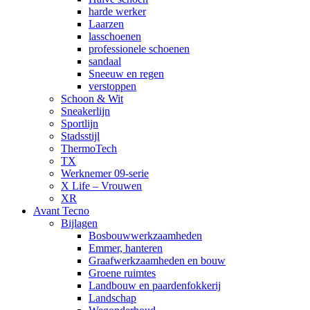
harde werker
Laarzen
lasschoenen
professionele schoenen
sandaal
Sneeuw en regen
verstoppen
Schoon & Wit
Sneakerlijn
Sportlijn
Stadsstijl
ThermoTech
TX
Werknemer 09-serie
X Life – Vrouwen
XR
Avant Tecno
Bijlagen
Bosbouwwerkzaamheden
Emmer, hanteren
Graafwerkzaamheden en bouw
Groene ruimtes
Landbouw en paardenfokkerij
Landschap