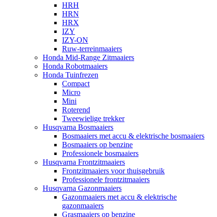
HRH
HRN
HRX
IZY
IZY-ON
Ruw-terreinmaaiers
Honda Mid-Range Zitmaaiers
Honda Robotmaaiers
Honda Tuinfrezen
Compact
Micro
Mini
Roterend
Tweewielige trekker
Husqvarna Bosmaaiers
Bosmaaiers met accu & elektrische bosmaaiers
Bosmaaiers op benzine
Professionele bosmaaiers
Husqvarna Frontzitmaaiers
Frontzitmaaiers voor thuisgebruik
Professionele frontzitmaaiers
Husqvarna Gazonmaaiers
Gazonmaaiers met accu & elektrische
gazonmaaiers
Grasmaaiers op benzine