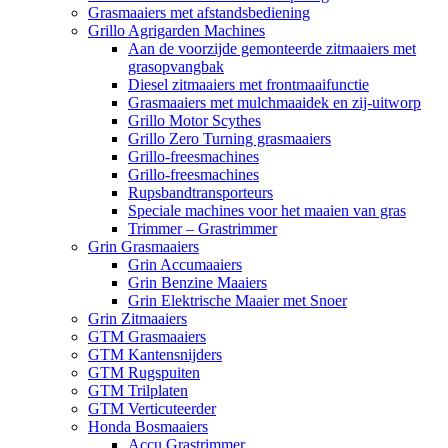
Grasmaaiers met afstandsbediening
Grillo Agrigarden Machines
Aan de voorzijde gemonteerde zitmaaiers met
grasopvangbak
Diesel zitmaaiers met frontmaaifunctie
Grasmaaiers met mulchmaaidek en zij-uitworp
Grillo Motor Scythes
Grillo Zero Turning grasmaaiers
Grillo-freesmachines
Grillo-freesmachines
Rupsbandtransporteurs
Speciale machines voor het maaien van gras
Trimmer – Grastrimmer
Grin Grasmaaiers
Grin Accumaaiers
Grin Benzine Maaiers
Grin Elektrische Maaier met Snoer
Grin Zitmaaiers
GTM Grasmaaiers
GTM Kantensnijders
GTM Rugspuiten
GTM Trilplaten
GTM Verticuteerder
Honda Bosmaaiers
Accu Grastrimmer