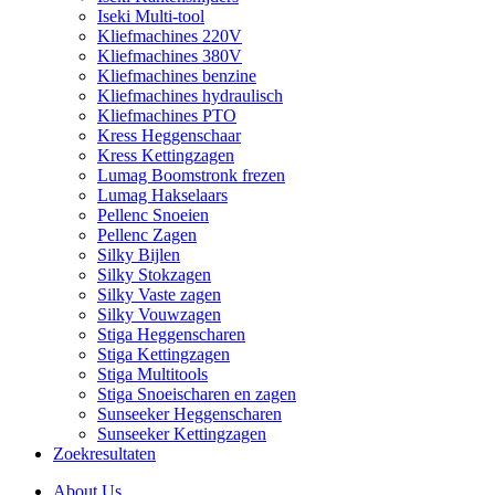
Iseki Multi-tool
Kliefmachines 220V
Kliefmachines 380V
Kliefmachines benzine
Kliefmachines hydraulisch
Kliefmachines PTO
Kress Heggenschaar
Kress Kettingzagen
Lumag Boomstronk frezen
Lumag Hakselaars
Pellenc Snoeien
Pellenc Zagen
Silky Bijlen
Silky Stokzagen
Silky Vaste zagen
Silky Vouwzagen
Stiga Heggenscharen
Stiga Kettingzagen
Stiga Multitools
Stiga Snoeischaren en zagen
Sunseeker Heggenscharen
Sunseeker Kettingzagen
Zoekresultaten
About Us