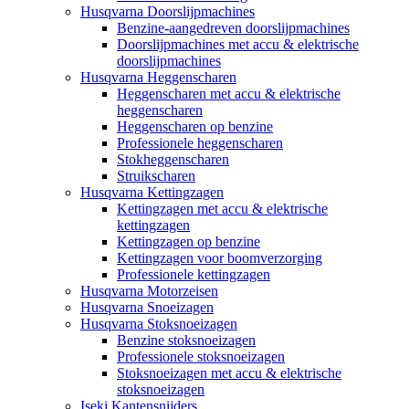
Husqvarna Doorslijpmachines
Benzine-aangedreven doorslijpmachines
Doorslijpmachines met accu & elektrische
doorslijpmachines
Husqvarna Heggenscharen
Heggenscharen met accu & elektrische
heggenscharen
Heggenscharen op benzine
Professionele heggenscharen
Stokheggenscharen
Struikscharen
Husqvarna Kettingzagen
Kettingzagen met accu & elektrische
kettingzagen
Kettingzagen op benzine
Kettingzagen voor boomverzorging
Professionele kettingzagen
Husqvarna Motorzeisen
Husqvarna Snoeizagen
Husqvarna Stoksnoeizagen
Benzine stoksnoeizagen
Professionele stoksnoeizagen
Stoksnoeizagen met accu & elektrische
stoksnoeizagen
Iseki Kantensnijders