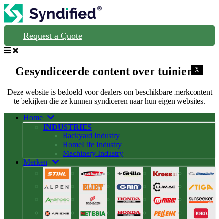
Request a Quote
Gesyndiceerde content over tuinieren
X
Deze website is bedoeld voor dealers om beschikbare merkcontent
te bekijken die ze kunnen syndiceren naar hun eigen websites.
Home
INDUSTRIES
Backyard Industry
HomeLife Industry
Machinery Industry
Merken