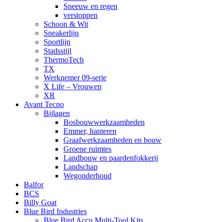
Sneeuw en regen
verstoppen
Schoon & Wit
Sneakerlijn
Sportlijn
Stadsstijl
ThermoTech
TX
Werknemer 09-serie
X Life – Vrouwen
XR
Avant Tecno
Bijlagen
Bosbouwwerkzaamheden
Emmer, hanteren
Graafwerkzaamheden en bouw
Groene ruimtes
Landbouw en paardenfokkerij
Landschap
Wegonderhoud
Balfor
BCS
Billy Goat
Blue Bird Industries
Blue Bird Accu Multi-Tool Kits