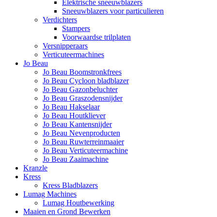
Elektrische sneeuwblazers
Sneeuwblazers voor particulieren
Verdichters
Stampers
Voorwaardse trilplaten
Versnipperaars
Verticuteermachines
Jo Beau
Jo Beau Boomstronkfrees
Jo Beau Cycloon bladblazer
Jo Beau Gazonbeluchter
Jo Beau Graszodensnijder
Jo Beau Hakselaar
Jo Beau Houtkliever
Jo Beau Kantensnijder
Jo Beau Nevenproducten
Jo Beau Ruwterreinmaaier
Jo Beau Verticuteermachine
Jo Beau Zaaimachine
Kranzle
Kress
Kress Bladblazers
Lumag Machines
Lumag Houtbewerking
Maaien en Grond Bewerken