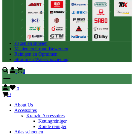
Zagen en snoeien
Maaien en Grond Bewerken
Reinigen en Opruimen
Stroom en Watervoorziening
0
0
0
About Us
Accessoires
Kranzle Accessoires
Kettingreiniger
Ronde reiniger
Atlas schoenen