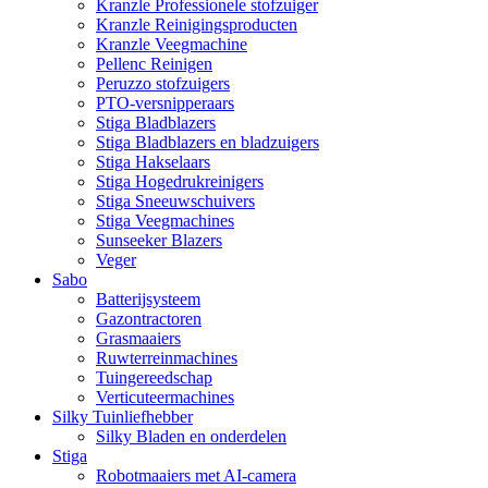
Kranzle Professionele stofzuiger
Kranzle Reinigingsproducten
Kranzle Veegmachine
Pellenc Reinigen
Peruzzo stofzuigers
PTO-versnipperaars
Stiga Bladblazers
Stiga Bladblazers en bladzuigers
Stiga Hakselaars
Stiga Hogedrukreinigers
Stiga Sneeuwschuivers
Stiga Veegmachines
Sunseeker Blazers
Veger
Sabo
Batterijsysteem
Gazontractoren
Grasmaaiers
Ruwterreinmachines
Tuingereedschap
Verticuteermachines
Silky Tuinliefhebber
Silky Bladen en onderdelen
Stiga
Robotmaaiers met AI-camera