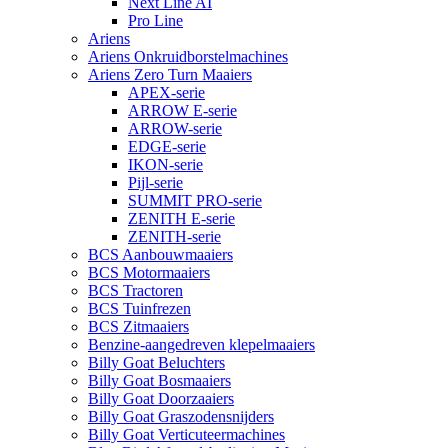
Next Line AI
Pro Line
Ariens
Ariens Onkruidborstelmachines
Ariens Zero Turn Maaiers
APEX-serie
ARROW E-serie
ARROW-serie
EDGE-serie
IKON-serie
Pijl-serie
SUMMIT PRO-serie
ZENITH E-serie
ZENITH-serie
BCS Aanbouwmaaiers
BCS Motormaaiers
BCS Tractoren
BCS Tuinfrezen
BCS Zitmaaiers
Benzine-aangedreven klepelmaaiers
Billy Goat Beluchters
Billy Goat Bosmaaiers
Billy Goat Doorzaaiers
Billy Goat Graszodensnijders
Billy Goat Verticuteermachines