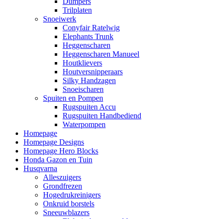
Dumpers
Trilplaten
Snoeiwerk
Conyfair Ratelwig
Elephants Trunk
Heggenscharen
Heggenscharen Manueel
Houtklievers
Houtversnipperaars
Silky Handzagen
Snoeischaren
Spuiten en Pompen
Rugspuiten Accu
Rugspuiten Handbediend
Waterpompen
Homepage
Homepage Designs
Homepage Hero Blocks
Honda Gazon en Tuin
Husqvarna
Alleszuigers
Grondfrezen
Hogedrukreinigers
Onkruid borstels
Sneeuwblazers