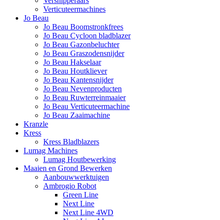
Versnipperaars
Verticuteermachines
Jo Beau
Jo Beau Boomstronkfrees
Jo Beau Cycloon bladblazer
Jo Beau Gazonbeluchter
Jo Beau Graszodensnijder
Jo Beau Hakselaar
Jo Beau Houtkliever
Jo Beau Kantensnijder
Jo Beau Nevenproducten
Jo Beau Ruwterreinmaaier
Jo Beau Verticuteermachine
Jo Beau Zaaimachine
Kranzle
Kress
Kress Bladblazers
Lumag Machines
Lumag Houtbewerking
Maaien en Grond Bewerken
Aanbouwwerktuigen
Ambrogio Robot
Green Line
Next Line
Next Line 4WD