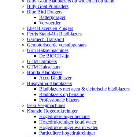
Billy Goat Bladblazers op wielen en op stand
Billy Goat Puinladers
Blue Bird Dragers
Batterijdrager
Vervoerder
Eliet Blazers en Zuigers
Ferris Stand-On Bladblazers
Garmech Transport
Gemotoriseerde versnipperaars
Grin Hakselmachines
De BIOCH-lijn
GTM Dumpers
GTM Hakselaars
Honda Bladblazer
Accu Bladblazer
Husqvarna Bladblazers
Bladblazers met accu & elektrische bladblazers
Bladblazers op benzine
Professionele blazers
Iseki Veegmachines
Kranzle Hogedrukreiniger
Hogedrukreiniger benzine
Hogedrukreiniger koud water
Hogedrukreiniger warm water
Particuliere hogedrukreiniger