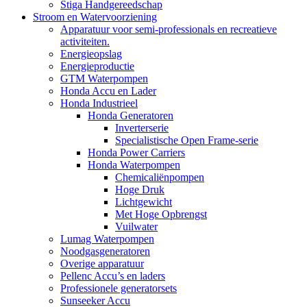
Stiga Handgereedschap
Stroom en Watervoorziening
Apparatuur voor semi-professionals en recreatieve
activiteiten.
Energieopslag
Energieproductie
GTM Waterpompen
Honda Accu en Lader
Honda Industrieel
Honda Generatoren
Inverterserie
Specialistische Open Frame-serie
Honda Power Carriers
Honda Waterpompen
Chemicaliënpompen
Hoge Druk
Lichtgewicht
Met Hoge Opbrengst
Vuilwater
Lumag Waterpompen
Noodgasgeneratoren
Overige apparatuur
Pellenc Accu’s en laders
Professionele generatorsets
Sunseeker Accu