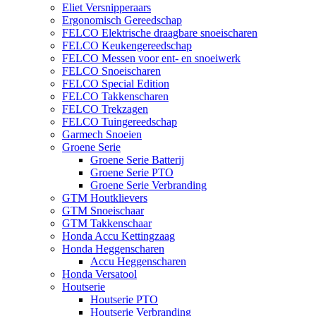
Eliet Versnipperaars
Ergonomisch Gereedschap
FELCO Elektrische draagbare snoeischaren
FELCO Keukengereedschap
FELCO Messen voor ent- en snoeiwerk
FELCO Snoeischaren
FELCO Special Edition
FELCO Takkenscharen
FELCO Trekzagen
FELCO Tuingereedschap
Garmech Snoeien
Groene Serie
Groene Serie Batterij
Groene Serie PTO
Groene Serie Verbranding
GTM Houtklievers
GTM Snoeischaar
GTM Takkenschaar
Honda Accu Kettingzaag
Honda Heggenscharen
Accu Heggenscharen
Honda Versatool
Houtserie
Houtserie PTO
Houtserie Verbranding