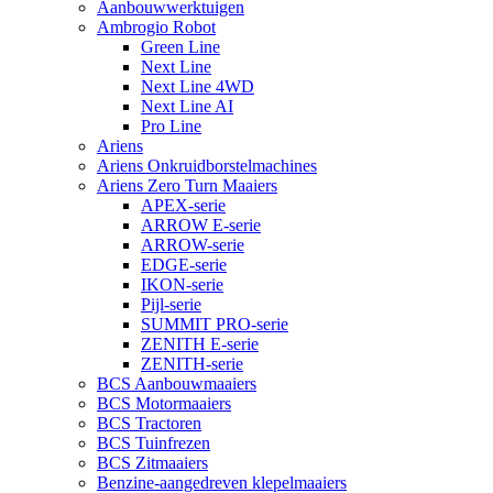
Aanbouwwerktuigen
Ambrogio Robot
Green Line
Next Line
Next Line 4WD
Next Line AI
Pro Line
Ariens
Ariens Onkruidborstelmachines
Ariens Zero Turn Maaiers
APEX-serie
ARROW E-serie
ARROW-serie
EDGE-serie
IKON-serie
Pijl-serie
SUMMIT PRO-serie
ZENITH E-serie
ZENITH-serie
BCS Aanbouwmaaiers
BCS Motormaaiers
BCS Tractoren
BCS Tuinfrezen
BCS Zitmaaiers
Benzine-aangedreven klepelmaaiers