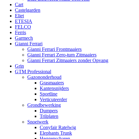
Cart
Castelgarden
Eliet
ETESIA
FELCO
Ferris
Garmech
Gianni Ferrari
Gianni Ferrari Frontmaaiers
Gianni Ferrari Zero-turn Zitmaaiers
Gianni Ferrari Zitmaaiers zonder Opvang
Grin
GTM Professional
Gazononderhoud
Grasmaaiers
Kantensnijders
Sportline
Verticuteerder
Grondbewerking
Dumpers
Trilplaten
Snoeiwerk
Conyfair Ratelwig
Elephants Trunk
Heggenscharen