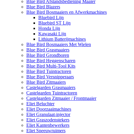
Blue Bird Afstandsbediening Maaier
Blue Bird Blazers
Blue Bird Bosmaaiers en Afwerkmachines
Bluebird Lijn
Bluebird ST Lijn
Honda Lijn
Kawasaki Lijn
Lithium Batterijmachines
Blue Bird Bosmaaiers Met Wielen
Blue Bird Grasmaaiers
Blue Bird Grondboren
Blue Bird Heggenscharen
Blue Bird Multi-Tool Kits
Blue Bird Tuintractoren
Blue Bird Versnipperaars
Blue Bird Zitmaaiers
Castelgarden Grasmaaiers
Castelgarden Tuintractoren
Castelgarden Zitmaaier / Frontmaaier
Eliet Beluchter
Eliet Doorzaaimachines
Eliet Granulaat-injector
Eliet Graszodenstekers
Eliet Kantenbewerkers
Eliet Sneeuwruimers