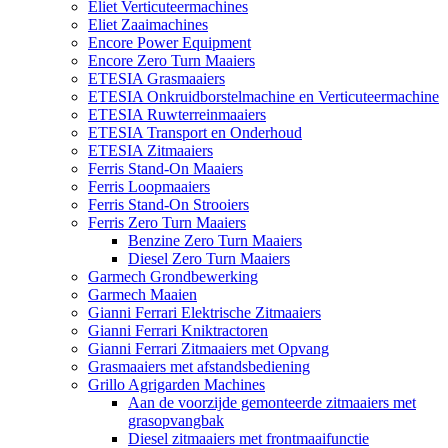
Eliet Verticuteermachines
Eliet Zaaimachines
Encore Power Equipment
Encore Zero Turn Maaiers
ETESIA Grasmaaiers
ETESIA Onkruidborstelmachine en Verticuteermachine
ETESIA Ruwterreinmaaiers
ETESIA Transport en Onderhoud
ETESIA Zitmaaiers
Ferris Stand-On Maaiers
Ferris Loopmaaiers
Ferris Stand-On Strooiers
Ferris Zero Turn Maaiers
Benzine Zero Turn Maaiers
Diesel Zero Turn Maaiers
Garmech Grondbewerking
Garmech Maaien
Gianni Ferrari Elektrische Zitmaaiers
Gianni Ferrari Kniktractoren
Gianni Ferrari Zitmaaiers met Opvang
Grasmaaiers met afstandsbediening
Grillo Agrigarden Machines
Aan de voorzijde gemonteerde zitmaaiers met
grasopvangbak
Diesel zitmaaiers met frontmaaifunctie