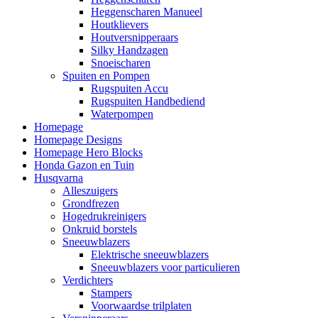
Heggenscharen Manueel
Houtklievers
Houtversnipperaars
Silky Handzagen
Snoeischaren
Spuiten en Pompen
Rugspuiten Accu
Rugspuiten Handbediend
Waterpompen
Homepage
Homepage Designs
Homepage Hero Blocks
Honda Gazon en Tuin
Husqvarna
Alleszuigers
Grondfrezen
Hogedrukreinigers
Onkruid borstels
Sneeuwblazers
Elektrische sneeuwblazers
Sneeuwblazers voor particulieren
Verdichters
Stampers
Voorwaardse trilplaten