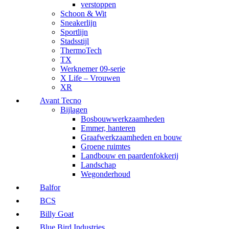
verstoppen
Schoon & Wit
Sneakerlijn
Sportlijn
Stadsstijl
ThermoTech
TX
Werknemer 09-serie
X Life – Vrouwen
XR
Avant Tecno
Bijlagen
Bosbouwwerkzaamheden
Emmer, hanteren
Graafwerkzaamheden en bouw
Groene ruimtes
Landbouw en paardenfokkerij
Landschap
Wegonderhoud
Balfor
BCS
Billy Goat
Blue Bird Industries