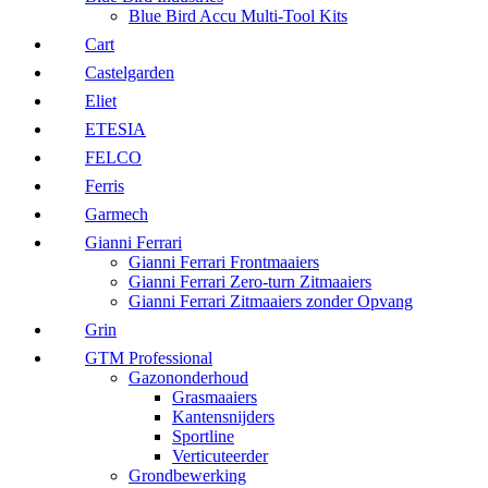
Blue Bird Accu Multi-Tool Kits
Cart
Castelgarden
Eliet
ETESIA
FELCO
Ferris
Garmech
Gianni Ferrari
Gianni Ferrari Frontmaaiers
Gianni Ferrari Zero-turn Zitmaaiers
Gianni Ferrari Zitmaaiers zonder Opvang
Grin
GTM Professional
Gazononderhoud
Grasmaaiers
Kantensnijders
Sportline
Verticuteerder
Grondbewerking