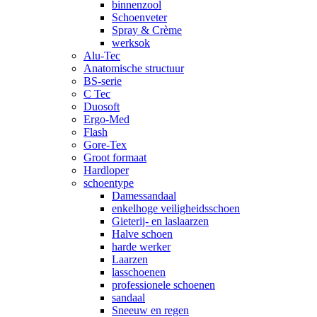
binnenzool
Schoenveter
Spray & Crème
werksok
Alu-Tec
Anatomische structuur
BS-serie
C Tec
Duosoft
Ergo-Med
Flash
Gore-Tex
Groot formaat
Hardloper
schoentype
Damessandaal
enkelhoge veiligheidsschoen
Gieterij- en laslaarzen
Halve schoen
harde werker
Laarzen
lasschoenen
professionele schoenen
sandaal
Sneeuw en regen