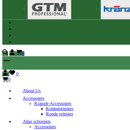
0
0
0
About Us
Accessoires
Kranzle Accessoires
Kettingreiniger
Ronde reiniger
Atlas schoenen
Accessoires