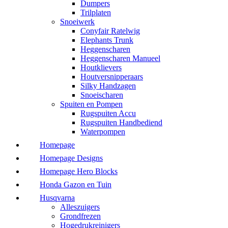
Dumpers
Trilplaten
Snoeiwerk
Conyfair Ratelwig
Elephants Trunk
Heggenscharen
Heggenscharen Manueel
Houtklievers
Houtversnipperaars
Silky Handzagen
Snoeischaren
Spuiten en Pompen
Rugspuiten Accu
Rugspuiten Handbediend
Waterpompen
Homepage
Homepage Designs
Homepage Hero Blocks
Honda Gazon en Tuin
Husqvarna
Alleszuigers
Grondfrezen
Hogedrukreinigers