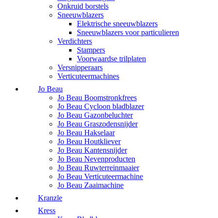
Onkruid borstels
Sneeuwblazers
Elektrische sneeuwblazers
Sneeuwblazers voor particulieren
Verdichters
Stampers
Voorwaardse trilplaten
Versnipperaars
Verticuteermachines
Jo Beau
Jo Beau Boomstronkfrees
Jo Beau Cycloon bladblazer
Jo Beau Gazonbeluchter
Jo Beau Graszodensnijder
Jo Beau Hakselaar
Jo Beau Houtkliever
Jo Beau Kantensnijder
Jo Beau Nevenproducten
Jo Beau Ruwterreinmaaier
Jo Beau Verticuteermachine
Jo Beau Zaaimachine
Kranzle
Kress