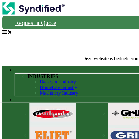
Request a Quote
Deze website is bedoeld voor
INDUSTRIES
Backyard Industry
HomeLife Industry
Machinery Industry