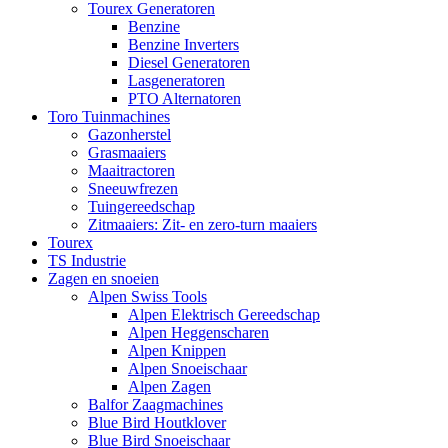
Tourex Generatoren
Benzine
Benzine Inverters
Diesel Generatoren
Lasgeneratoren
PTO Alternatoren
Toro Tuinmachines
Gazonherstel
Grasmaaiers
Maaitractoren
Sneeuwfrezen
Tuingereedschap
Zitmaaiers: Zit- en zero-turn maaiers
Tourex
TS Industrie
Zagen en snoeien
Alpen Swiss Tools
Alpen Elektrisch Gereedschap
Alpen Heggenscharen
Alpen Knippen
Alpen Snoeischaar
Alpen Zagen
Balfor Zaagmachines
Blue Bird Houtklover
Blue Bird Snoeischaar