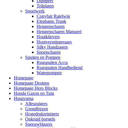
Dumpers
Trilplaten
Snoeiwerk
Conyfair Ratelwig
Elephants Trunk
Heggenscharen
Heggenscharen Manueel
Houtklievers
Houtversnipperaars
Silky Handzagen
Snoeischaren
Spuiten en Pompen
Rugspuiten Accu
Rugspuiten Handbediend
Waterpompen
Homepage
Homepage Designs
Homepage Hero Blocks
Honda Gazon en Tuin
Husqvarna
Alleszuigers
Grondfrezen
Hogedrukreinigers
Onkruid borstels
Sneeuwblazers