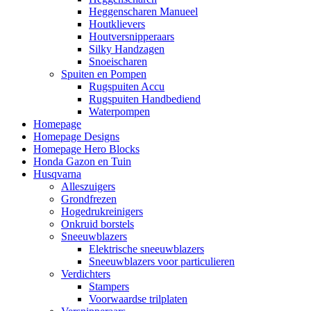
Heggenscharen Manueel
Houtklievers
Houtversnipperaars
Silky Handzagen
Snoeischaren
Spuiten en Pompen
Rugspuiten Accu
Rugspuiten Handbediend
Waterpompen
Homepage
Homepage Designs
Homepage Hero Blocks
Honda Gazon en Tuin
Husqvarna
Alleszuigers
Grondfrezen
Hogedrukreinigers
Onkruid borstels
Sneeuwblazers
Elektrische sneeuwblazers
Sneeuwblazers voor particulieren
Verdichters
Stampers
Voorwaardse trilplaten