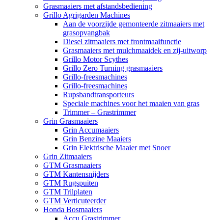
Grasmaaiers met afstandsbediening
Grillo Agrigarden Machines
Aan de voorzijde gemonteerde zitmaaiers met
grasopvangbak
Diesel zitmaaiers met frontmaaifunctie
Grasmaaiers met mulchmaaidek en zij-uitworp
Grillo Motor Scythes
Grillo Zero Turning grasmaaiers
Grillo-freesmachines
Grillo-freesmachines
Rupsbandtransporteurs
Speciale machines voor het maaien van gras
Trimmer – Grastrimmer
Grin Grasmaaiers
Grin Accumaaiers
Grin Benzine Maaiers
Grin Elektrische Maaier met Snoer
Grin Zitmaaiers
GTM Grasmaaiers
GTM Kantensnijders
GTM Rugspuiten
GTM Trilplaten
GTM Verticuteerder
Honda Bosmaaiers
Accu Grastrimmer