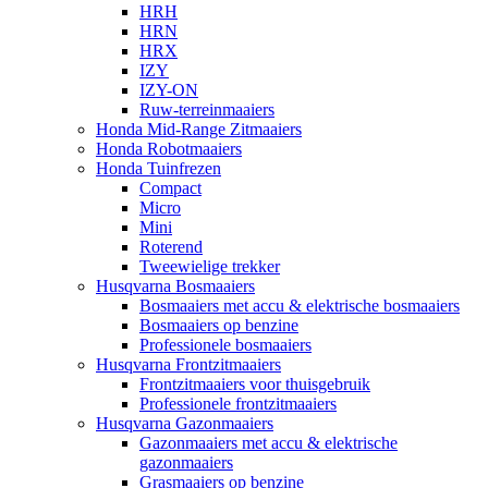
HRH
HRN
HRX
IZY
IZY-ON
Ruw-terreinmaaiers
Honda Mid-Range Zitmaaiers
Honda Robotmaaiers
Honda Tuinfrezen
Compact
Micro
Mini
Roterend
Tweewielige trekker
Husqvarna Bosmaaiers
Bosmaaiers met accu & elektrische bosmaaiers
Bosmaaiers op benzine
Professionele bosmaaiers
Husqvarna Frontzitmaaiers
Frontzitmaaiers voor thuisgebruik
Professionele frontzitmaaiers
Husqvarna Gazonmaaiers
Gazonmaaiers met accu & elektrische
gazonmaaiers
Grasmaaiers op benzine