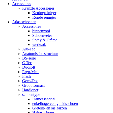
Accessoires
Kranzle Accessoires
Kettingreiniger
Ronde reiniger
Atlas schoenen
Accessoires
binnenzool
Schoenveter
Spray & Crème
werksok
Alu-Tec
Anatomische structuur
BS-serie
C Tec
Duosoft
Ergo-Med
Flash
Gore-Tex
Groot formaat
Hardloper
schoentype
Damessandaal
enkelhoge veiligheidsschoen
Gieterij- en laslaarzen
Halve schoen