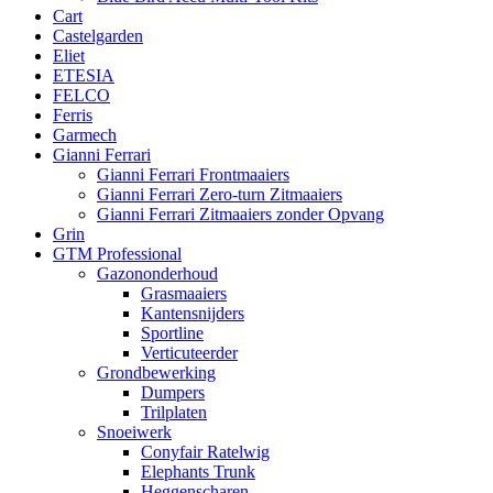
Cart
Castelgarden
Eliet
ETESIA
FELCO
Ferris
Garmech
Gianni Ferrari
Gianni Ferrari Frontmaaiers
Gianni Ferrari Zero-turn Zitmaaiers
Gianni Ferrari Zitmaaiers zonder Opvang
Grin
GTM Professional
Gazononderhoud
Grasmaaiers
Kantensnijders
Sportline
Verticuteerder
Grondbewerking
Dumpers
Trilplaten
Snoeiwerk
Conyfair Ratelwig
Elephants Trunk
Heggenscharen