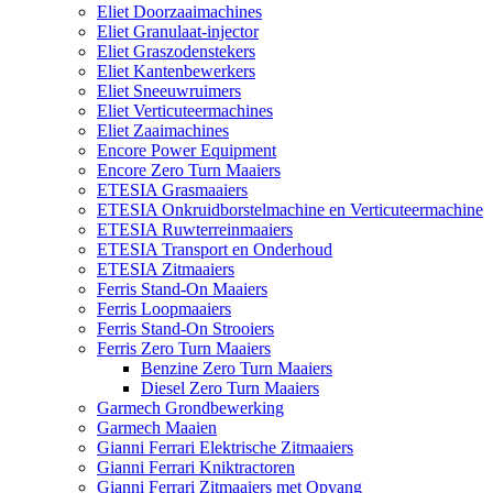
Eliet Doorzaaimachines
Eliet Granulaat-injector
Eliet Graszodenstekers
Eliet Kantenbewerkers
Eliet Sneeuwruimers
Eliet Verticuteermachines
Eliet Zaaimachines
Encore Power Equipment
Encore Zero Turn Maaiers
ETESIA Grasmaaiers
ETESIA Onkruidborstelmachine en Verticuteermachine
ETESIA Ruwterreinmaaiers
ETESIA Transport en Onderhoud
ETESIA Zitmaaiers
Ferris Stand-On Maaiers
Ferris Loopmaaiers
Ferris Stand-On Strooiers
Ferris Zero Turn Maaiers
Benzine Zero Turn Maaiers
Diesel Zero Turn Maaiers
Garmech Grondbewerking
Garmech Maaien
Gianni Ferrari Elektrische Zitmaaiers
Gianni Ferrari Kniktractoren
Gianni Ferrari Zitmaaiers met Opvang