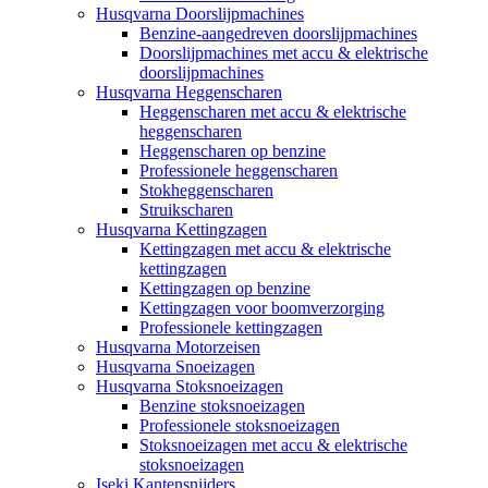
Husqvarna Doorslijpmachines
Benzine-aangedreven doorslijpmachines
Doorslijpmachines met accu & elektrische
doorslijpmachines
Husqvarna Heggenscharen
Heggenscharen met accu & elektrische
heggenscharen
Heggenscharen op benzine
Professionele heggenscharen
Stokheggenscharen
Struikscharen
Husqvarna Kettingzagen
Kettingzagen met accu & elektrische
kettingzagen
Kettingzagen op benzine
Kettingzagen voor boomverzorging
Professionele kettingzagen
Husqvarna Motorzeisen
Husqvarna Snoeizagen
Husqvarna Stoksnoeizagen
Benzine stoksnoeizagen
Professionele stoksnoeizagen
Stoksnoeizagen met accu & elektrische
stoksnoeizagen
Iseki Kantensnijders