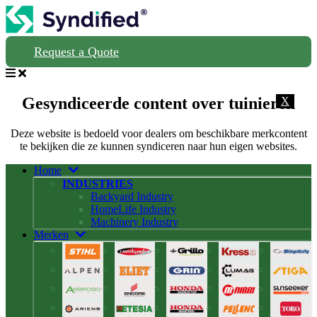
Request a Quote
Gesyndiceerde content over tuinieren
X
Deze website is bedoeld voor dealers om beschikbare merkcontent
te bekijken die ze kunnen syndiceren naar hun eigen websites.
Home
INDUSTRIES
Backyard Industry
HomeLife Industry
Machinery Industry
Merken