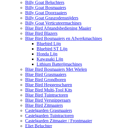
Billy Goat Beluchters
Billy Goat Bosmaaiers
Billy Goat Doorzaaiers
Billy Goat Graszodensnijders
Billy Goat Verticuteermachines
Blue Bird Afstandsbediening Maaier
Blue Bird Blazers
Blue Bird Bosmaaiers en Afwerkmachines
Bluebird Lijn
Bluebird ST Lijn
Honda Lijn
Kawasaki Lijn
Lithium Batterijmachines
Blue Bird Bosmaaiers Met Wielen
Blue Bird Grasmaaiers
Blue Bird Grondboren
Blue Bird Heggenscharen
Blue Bird Multi-Tool Kits
Blue Bird Tuintractoren
Blue Bird Versnipperaars
Blue Bird Zitmaaiers
Castelgarden Grasmaaiers
Castelgarden Tuintractoren
Castelgarden Zitmaaier / Frontmaaier
Eliet Beluchter