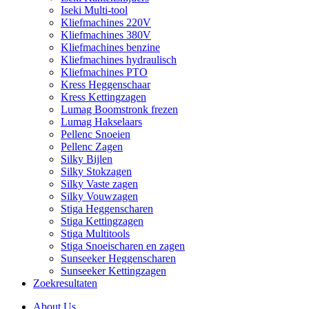
Iseki Multi-tool
Kliefmachines 220V
Kliefmachines 380V
Kliefmachines benzine
Kliefmachines hydraulisch
Kliefmachines PTO
Kress Heggenschaar
Kress Kettingzagen
Lumag Boomstronk frezen
Lumag Hakselaars
Pellenc Snoeien
Pellenc Zagen
Silky Bijlen
Silky Stokzagen
Silky Vaste zagen
Silky Vouwzagen
Stiga Heggenscharen
Stiga Kettingzagen
Stiga Multitools
Stiga Snoeischaren en zagen
Sunseeker Heggenscharen
Sunseeker Kettingzagen
Zoekresultaten
About Us