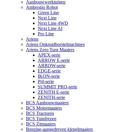
Aanbouwwerktuigen
Ambrogio Robot
Green Line
Next Line
Next Line 4WD
Next Line AI
Pro Line
Ariens
Ariens Onkruidborstelmachines
Ariens Zero Turn Maaiers
APEX-serie
ARROW E-serie
ARROW-serie
EDGE-serie
IKON-serie
Pijl-serie
SUMMIT PRO-serie
ZENITH E-serie
ZENITH-serie
BCS Aanbouwmaaiers
BCS Motormaaiers
BCS Tractoren
BCS Tuinfrezen
BCS Zitmaaiers
Benzine-aangedreven klepelmaaiers