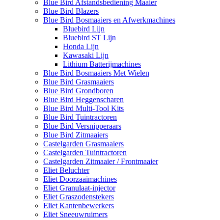
Blue Bird Afstandsbediening Maaier
Blue Bird Blazers
Blue Bird Bosmaaiers en Afwerkmachines
Bluebird Lijn
Bluebird ST Lijn
Honda Lijn
Kawasaki Lijn
Lithium Batterijmachines
Blue Bird Bosmaaiers Met Wielen
Blue Bird Grasmaaiers
Blue Bird Grondboren
Blue Bird Heggenscharen
Blue Bird Multi-Tool Kits
Blue Bird Tuintractoren
Blue Bird Versnipperaars
Blue Bird Zitmaaiers
Castelgarden Grasmaaiers
Castelgarden Tuintractoren
Castelgarden Zitmaaier / Frontmaaier
Eliet Beluchter
Eliet Doorzaaimachines
Eliet Granulaat-injector
Eliet Graszodenstekers
Eliet Kantenbewerkers
Eliet Sneeuwruimers