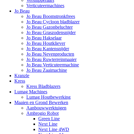
Versnipperaars
Verticuteermachines
Jo Beau
Jo Beau Boomstronkfrees
Jo Beau Cycloon bladblazer
Jo Beau Gazonbeluchter
Jo Beau Graszodensnijder
Jo Beau Hakselaar
Jo Beau Houtkliever
Jo Beau Kantensnijder
Jo Beau Nevenproducten
Jo Beau Ruwterreinmaaier
Jo Beau Verticuteermachine
Jo Beau Zaaimachine
Kranzle
Kress
Kress Bladblazers
Lumag Machines
Lumag Houtbewerking
Maaien en Grond Bewerken
Aanbouwwerktuigen
Ambrogio Robot
Green Line
Next Line
Next Line 4WD