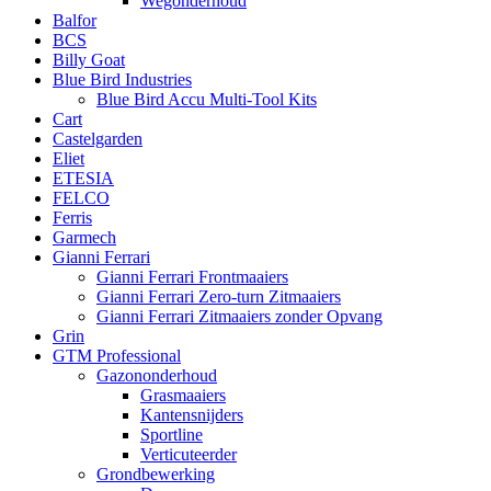
Wegonderhoud
Balfor
BCS
Billy Goat
Blue Bird Industries
Blue Bird Accu Multi-Tool Kits
Cart
Castelgarden
Eliet
ETESIA
FELCO
Ferris
Garmech
Gianni Ferrari
Gianni Ferrari Frontmaaiers
Gianni Ferrari Zero-turn Zitmaaiers
Gianni Ferrari Zitmaaiers zonder Opvang
Grin
GTM Professional
Gazononderhoud
Grasmaaiers
Kantensnijders
Sportline
Verticuteerder
Grondbewerking