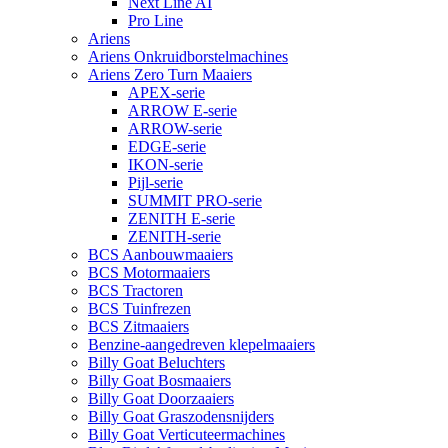
Next Line AI
Pro Line
Ariens
Ariens Onkruidborstelmachines
Ariens Zero Turn Maaiers
APEX-serie
ARROW E-serie
ARROW-serie
EDGE-serie
IKON-serie
Pijl-serie
SUMMIT PRO-serie
ZENITH E-serie
ZENITH-serie
BCS Aanbouwmaaiers
BCS Motormaaiers
BCS Tractoren
BCS Tuinfrezen
BCS Zitmaaiers
Benzine-aangedreven klepelmaaiers
Billy Goat Beluchters
Billy Goat Bosmaaiers
Billy Goat Doorzaaiers
Billy Goat Graszodensnijders
Billy Goat Verticuteermachines