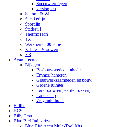
Sneeuw en regen
verstoppen
Schoon & Wit
Sneakerlijn
Sportlijn
Stadsstijl
ThermoTech
TX
Werknemer 09-serie
X Life – Vrouwen
XR
Avant Tecno
Bijlagen
Bosbouwwerkzaamheden
Emmer, hanteren
Graafwerkzaamheden en bouw
Groene ruimtes
Landbouw en paardenfokkerij
Landschap
Wegonderhoud
Balfor
BCS
Billy Goat
Blue Bird Industries
Blue Bird Accu Multi-Tool Kits