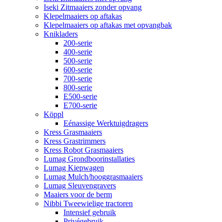
Iseki Zitmaaiers zonder opvang
Klepelmaaiers op aftakas
Klepelmaaiers op aftakas met opvangbak
Knikladers
200-serie
400-serie
500-serie
600-serie
700-serie
800-serie
E500-serie
E700-serie
Köppl
Eénassige Werktuigdragers
Kress Grasmaaiers
Kress Grastrimmers
Kress Robot Grasmaaiers
Lumag Grondboorinstallaties
Lumag Kiepwagen
Lumag Mulch/hooggrasmaaiers
Lumag Sleuvengravers
Maaiers voor de berm
Nibbi Tweewielige tractoren
Intensief gebruik
Privégebruik