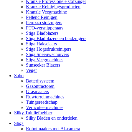
Kranzle Professionele stofzuiger
Kranzle Reinigingsproducten
Kranzle Veegmachine
Pellenc Reinigen
Peruzzo stofzuigers
PTO-versnipperaars
Stiga Bladblazers
Stiga Bladblazers en bladzuigers
Stiga Hakselaars
Stiga Hogedrukreinigers
Stiga Sneeuwschuivers
Stiga Veegmachines
Sunseeker Blazers
Veger
Sabo
Batterijsysteem
Gazontractoren
Grasmaaiers
Ruwterreinmachines
Tuingereedschap
Verticuteermachines
Silky Tuinliefhebber
Silky Bladen en onderdelen
Stiga
Robotmaaiers met AI-camera