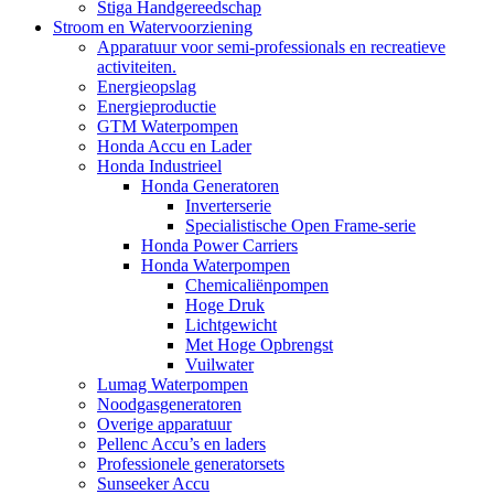
Stiga Handgereedschap
Stroom en Watervoorziening
Apparatuur voor semi-professionals en recreatieve
activiteiten.
Energieopslag
Energieproductie
GTM Waterpompen
Honda Accu en Lader
Honda Industrieel
Honda Generatoren
Inverterserie
Specialistische Open Frame-serie
Honda Power Carriers
Honda Waterpompen
Chemicaliënpompen
Hoge Druk
Lichtgewicht
Met Hoge Opbrengst
Vuilwater
Lumag Waterpompen
Noodgasgeneratoren
Overige apparatuur
Pellenc Accu’s en laders
Professionele generatorsets
Sunseeker Accu