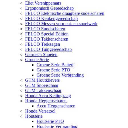
Eliet Versnipperaars
Ergonomisch Gereedschap
FELCO Elektrische draagbare snoeischaren
FELCO Keukengereedschap
FELCO Messen voor ent- en snoeiwerk
FELCO Snoeischaren
FELCO Special Edition
FELCO Takkenscharen
FELCO Trekzagen
FELCO Tuingereedschap
Garmech Snoeien
Groene Serie
Groene Serie Batterij
Groene Serie PTO
Groene Serie Verbranding
GTM Houtklievers
GTM Snoeischaar
GTM Takkenschaar
Honda Accu Kettingzaag
Honda Heggenscharen
Accu Heggenscharen
Honda Versatool
Houtserie
Houtserie PTO
Houtserie Verbranding