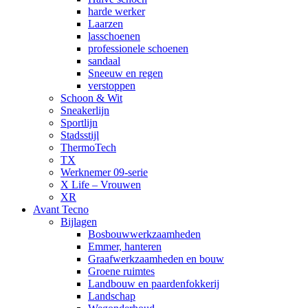
harde werker
Laarzen
lasschoenen
professionele schoenen
sandaal
Sneeuw en regen
verstoppen
Schoon & Wit
Sneakerlijn
Sportlijn
Stadsstijl
ThermoTech
TX
Werknemer 09-serie
X Life – Vrouwen
XR
Avant Tecno
Bijlagen
Bosbouwwerkzaamheden
Emmer, hanteren
Graafwerkzaamheden en bouw
Groene ruimtes
Landbouw en paardenfokkerij
Landschap