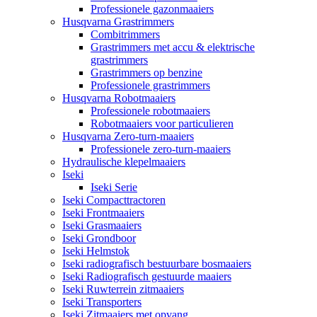
Professionele gazonmaaiers
Husqvarna Grastrimmers
Combitrimmers
Grastrimmers met accu & elektrische
grastrimmers
Grastrimmers op benzine
Professionele grastrimmers
Husqvarna Robotmaaiers
Professionele robotmaaiers
Robotmaaiers voor particulieren
Husqvarna Zero-turn-maaiers
Professionele zero-turn-maaiers
Hydraulische klepelmaaiers
Iseki
Iseki Serie
Iseki Compacttractoren
Iseki Frontmaaiers
Iseki Grasmaaiers
Iseki Grondboor
Iseki Helmstok
Iseki radiografisch bestuurbare bosmaaiers
Iseki Radiografisch gestuurde maaiers
Iseki Ruwterrein zitmaaiers
Iseki Transporters
Iseki Zitmaaiers met opvang