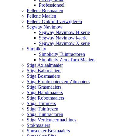
Professioneel
Pellenc Bosmaaien
Pellenc Maaien
Pellenc Onkruid verwijderen
Segway Navimow
Segway Navimow H-serie
Segway Navimow i-serie
Segway Navimow X-serie
Simplicity
Simplicity Tuintractoren
Simplicity Zero Turn Maaiers
Stiga Axiaalmaaier
Stiga Balkmaaiers
Stiga Bosmaaiers
Stiga Frontmaaiers en Zitmaaiers
Stiga Grasmaaiers
Stiga Handmaaiers
Stiga Robotmaaiers
Stiga Trimmers
Stiga Tuinfrezen
Stiga Tuintractoren
Stiga Verticuteermachines
Stokmaaiers
Sunseeker Bosmaaiers