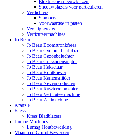
Elektrische sneeuwblazers
Sneeuwblazers voor particulieren
Verdichters
Stampers
Voorwaardse trilplaten
Versnipperaars
Verticuteermachines
Jo Beau
Jo Beau Boomstronkfrees
Jo Beau Cycloon bladblazer
Jo Beau Gazonbeluchter
Jo Beau Graszodensnijder
Jo Beau Hakselaar
Jo Beau Houtkliever
Jo Beau Kantensnijder
Jo Beau Nevenproducten
Jo Beau Ruwterreinmaaier
Jo Beau Verticuteermachine
Jo Beau Zaaimachine
Kranzle
Kress
Kress Bladblazers
Lumag Machines
Lumag Houtbewerking
Maaien en Grond Bewerken