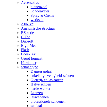
Accessoires
binnenzool
Schoenveter
Spray & Crème
werksok
Alu-Tec
Anatomische structuur
BS-serie
C Tec
Duosoft
Ergo-Med
Flash
Gore-Tex
Groot formaat
Hardloper
schoentype
Damessandaal
enkelhoge veiligheidsschoen
Gieterij- en laslaarzen
Halve schoen
harde werker
Laarzen
lasschoenen
professionele schoenen
sandaal