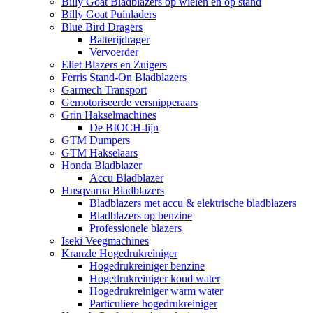
Billy Goat Bladblazers op wielen en op stand
Billy Goat Puinladers
Blue Bird Dragers
Batterijdrager
Vervoerder
Eliet Blazers en Zuigers
Ferris Stand-On Bladblazers
Garmech Transport
Gemotoriseerde versnipperaars
Grin Hakselmachines
De BIOCH-lijn
GTM Dumpers
GTM Hakselaars
Honda Bladblazer
Accu Bladblazer
Husqvarna Bladblazers
Bladblazers met accu & elektrische bladblazers
Bladblazers op benzine
Professionele blazers
Iseki Veegmachines
Kranzle Hogedrukreiniger
Hogedrukreiniger benzine
Hogedrukreiniger koud water
Hogedrukreiniger warm water
Particuliere hogedrukreiniger