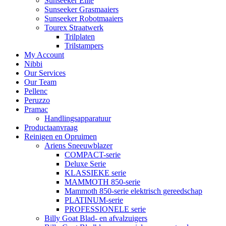
Sunseeker Elite
Sunseeker Grasmaaiers
Sunseeker Robotmaaiers
Tourex Straatwerk
Trilplaten
Trilstampers
My Account
Nibbi
Our Services
Our Team
Pellenc
Peruzzo
Pramac
Handlingsapparatuur
Productaanvraag
Reinigen en Opruimen
Ariens Sneeuwblazer
COMPACT-serie
Deluxe Serie
KLASSIEKE serie
MAMMOTH 850-serie
Mammoth 850-serie elektrisch gereedschap
PLATINUM-serie
PROFESSIONELE serie
Billy Goat Blad- en afvalzuigers