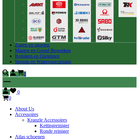
Zagen en snoeien
Maaien en Grond Bewerken
Reinigen en Opruimen
Stroom en Watervoorziening
0
0
0
About Us
Accessoires
Kranzle Accessoires
Kettingreiniger
Ronde reiniger
Atlas schoenen