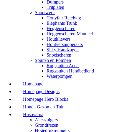
Dumpers
Trilplaten
Snoeiwerk
Conyfair Ratelwig
Elephants Trunk
Heggenscharen
Heggenscharen Manueel
Houtklievers
Houtversnipperaars
Silky Handzagen
Snoeischaren
Spuiten en Pompen
Rugspuiten Accu
Rugspuiten Handbediend
Waterpompen
Homepage
Homepage Designs
Homepage Hero Blocks
Honda Gazon en Tuin
Husqvarna
Alleszuigers
Grondfrezen
Hogedrukreinigers