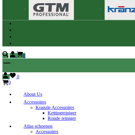
0
0
0
About Us
Accessoires
Kranzle Accessoires
Kettingreiniger
Ronde reiniger
Atlas schoenen
Accessoires