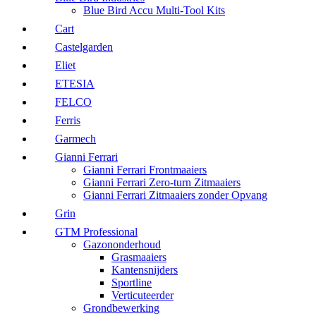
Blue Bird Accu Multi-Tool Kits
Cart
Castelgarden
Eliet
ETESIA
FELCO
Ferris
Garmech
Gianni Ferrari
Gianni Ferrari Frontmaaiers
Gianni Ferrari Zero-turn Zitmaaiers
Gianni Ferrari Zitmaaiers zonder Opvang
Grin
GTM Professional
Gazononderhoud
Grasmaaiers
Kantensnijders
Sportline
Verticuteerder
Grondbewerking