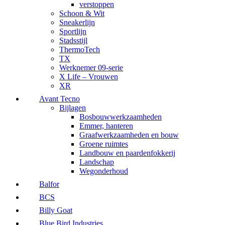
verstoppen
Schoon & Wit
Sneakerlijn
Sportlijn
Stadsstijl
ThermoTech
TX
Werknemer 09-serie
X Life – Vrouwen
XR
Avant Tecno
Bijlagen
Bosbouwwerkzaamheden
Emmer, hanteren
Graafwerkzaamheden en bouw
Groene ruimtes
Landbouw en paardenfokkerij
Landschap
Wegonderhoud
Balfor
BCS
Billy Goat
Blue Bird Industries