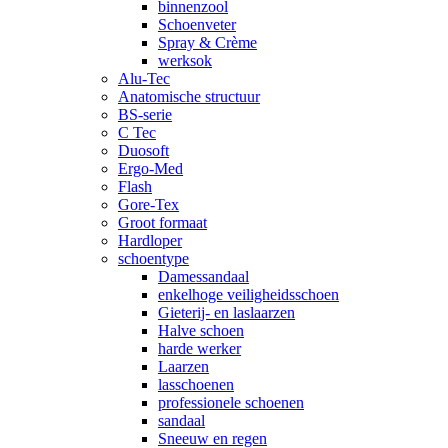
binnenzool
Schoenveter
Spray & Crème
werksok
Alu-Tec
Anatomische structuur
BS-serie
C Tec
Duosoft
Ergo-Med
Flash
Gore-Tex
Groot formaat
Hardloper
schoentype
Damessandaal
enkelhoge veiligheidsschoen
Gieterij- en laslaarzen
Halve schoen
harde werker
Laarzen
lasschoenen
professionele schoenen
sandaal
Sneeuw en regen