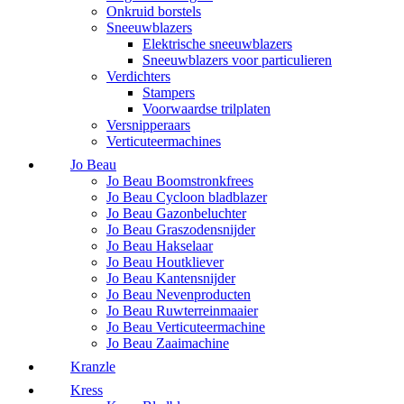
Onkruid borstels
Sneeuwblazers
Elektrische sneeuwblazers
Sneeuwblazers voor particulieren
Verdichters
Stampers
Voorwaardse trilplaten
Versnipperaars
Verticuteermachines
Jo Beau
Jo Beau Boomstronkfrees
Jo Beau Cycloon bladblazer
Jo Beau Gazonbeluchter
Jo Beau Graszodensnijder
Jo Beau Hakselaar
Jo Beau Houtkliever
Jo Beau Kantensnijder
Jo Beau Nevenproducten
Jo Beau Ruwterreinmaaier
Jo Beau Verticuteermachine
Jo Beau Zaaimachine
Kranzle
Kress