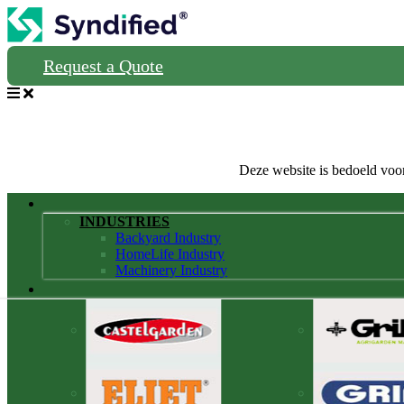
Request a Quote
Deze website is bedoeld voor
INDUSTRIES
Backyard Industry
HomeLife Industry
Machinery Industry