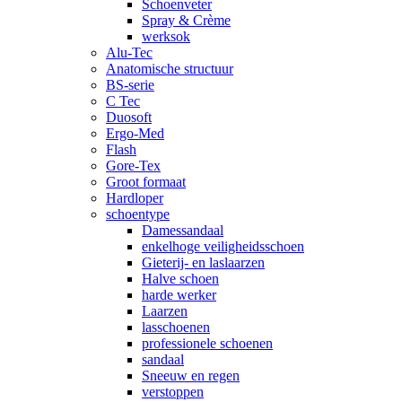
Schoenveter
Spray & Crème
werksok
Alu-Tec
Anatomische structuur
BS-serie
C Tec
Duosoft
Ergo-Med
Flash
Gore-Tex
Groot formaat
Hardloper
schoentype
Damessandaal
enkelhoge veiligheidsschoen
Gieterij- en laslaarzen
Halve schoen
harde werker
Laarzen
lasschoenen
professionele schoenen
sandaal
Sneeuw en regen
verstoppen