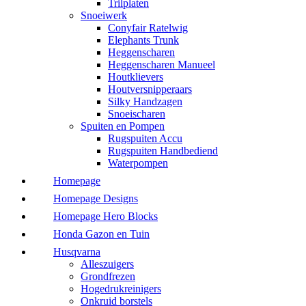
Trilplaten
Snoeiwerk
Conyfair Ratelwig
Elephants Trunk
Heggenscharen
Heggenscharen Manueel
Houtklievers
Houtversnipperaars
Silky Handzagen
Snoeischaren
Spuiten en Pompen
Rugspuiten Accu
Rugspuiten Handbediend
Waterpompen
Homepage
Homepage Designs
Homepage Hero Blocks
Honda Gazon en Tuin
Husqvarna
Alleszuigers
Grondfrezen
Hogedrukreinigers
Onkruid borstels