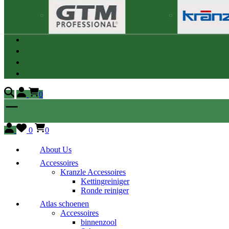
0
0
0
About Us
Accessoires
Kranzle Accessoires
Kettingreiniger
Ronde reiniger
Atlas schoenen
Accessoires
binnenzool