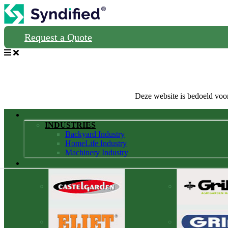
Request a Quote
Deze website is bedoeld voor
INDUSTRIES
Backyard Industry
HomeLife Industry
Machinery Industry