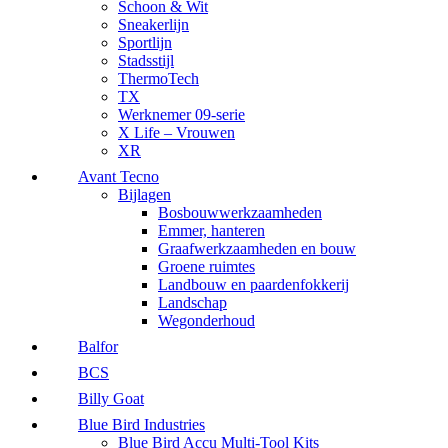
Schoon & Wit
Sneakerlijn
Sportlijn
Stadsstijl
ThermoTech
TX
Werknemer 09-serie
X Life – Vrouwen
XR
Avant Tecno
Bijlagen
Bosbouwwerkzaamheden
Emmer, hanteren
Graafwerkzaamheden en bouw
Groene ruimtes
Landbouw en paardenfokkerij
Landschap
Wegonderhoud
Balfor
BCS
Billy Goat
Blue Bird Industries
Blue Bird Accu Multi-Tool Kits