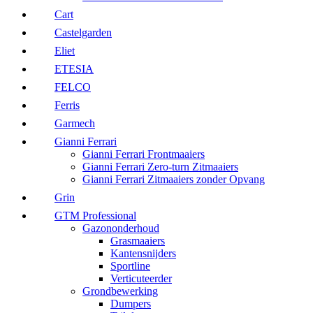
Cart
Castelgarden
Eliet
ETESIA
FELCO
Ferris
Garmech
Gianni Ferrari
Gianni Ferrari Frontmaaiers
Gianni Ferrari Zero-turn Zitmaaiers
Gianni Ferrari Zitmaaiers zonder Opvang
Grin
GTM Professional
Gazononderhoud
Grasmaaiers
Kantensnijders
Sportline
Verticuteerder
Grondbewerking
Dumpers