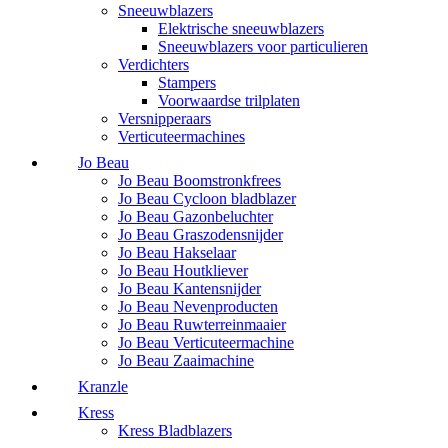
Sneeuwblazers
Elektrische sneeuwblazers
Sneeuwblazers voor particulieren
Verdichters
Stampers
Voorwaardse trilplaten
Versnipperaars
Verticuteermachines
Jo Beau
Jo Beau Boomstronkfrees
Jo Beau Cycloon bladblazer
Jo Beau Gazonbeluchter
Jo Beau Graszodensnijder
Jo Beau Hakselaar
Jo Beau Houtkliever
Jo Beau Kantensnijder
Jo Beau Nevenproducten
Jo Beau Ruwterreinmaaier
Jo Beau Verticuteermachine
Jo Beau Zaaimachine
Kranzle
Kress
Kress Bladblazers