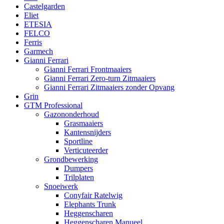
Castelgarden
Eliet
ETESIA
FELCO
Ferris
Garmech
Gianni Ferrari
Gianni Ferrari Frontmaaiers
Gianni Ferrari Zero-turn Zitmaaiers
Gianni Ferrari Zitmaaiers zonder Opvang
Grin
GTM Professional
Gazononderhoud
Grasmaaiers
Kantensnijders
Sportline
Verticuteerder
Grondbewerking
Dumpers
Trilplaten
Snoeiwerk
Conyfair Ratelwig
Elephants Trunk
Heggenscharen
Heggenscharen Manueel