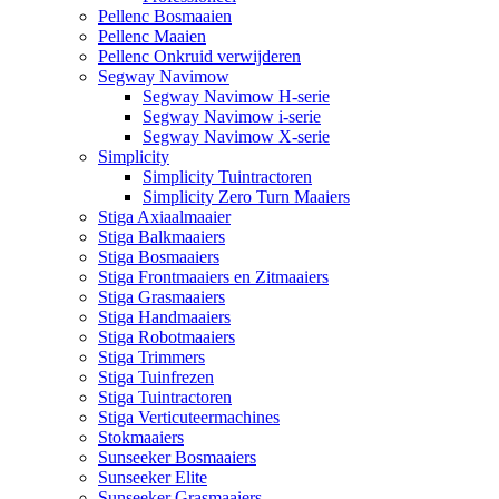
Pellenc Bosmaaien
Pellenc Maaien
Pellenc Onkruid verwijderen
Segway Navimow
Segway Navimow H-serie
Segway Navimow i-serie
Segway Navimow X-serie
Simplicity
Simplicity Tuintractoren
Simplicity Zero Turn Maaiers
Stiga Axiaalmaaier
Stiga Balkmaaiers
Stiga Bosmaaiers
Stiga Frontmaaiers en Zitmaaiers
Stiga Grasmaaiers
Stiga Handmaaiers
Stiga Robotmaaiers
Stiga Trimmers
Stiga Tuinfrezen
Stiga Tuintractoren
Stiga Verticuteermachines
Stokmaaiers
Sunseeker Bosmaaiers
Sunseeker Elite
Sunseeker Grasmaaiers