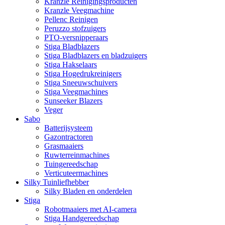
Kranzle Reinigingsproducten
Kranzle Veegmachine
Pellenc Reinigen
Peruzzo stofzuigers
PTO-versnipperaars
Stiga Bladblazers
Stiga Bladblazers en bladzuigers
Stiga Hakselaars
Stiga Hogedrukreinigers
Stiga Sneeuwschuivers
Stiga Veegmachines
Sunseeker Blazers
Veger
Sabo
Batterijsysteem
Gazontractoren
Grasmaaiers
Ruwterreinmachines
Tuingereedschap
Verticuteermachines
Silky Tuinliefhebber
Silky Bladen en onderdelen
Stiga
Robotmaaiers met AI-camera
Stiga Handgereedschap