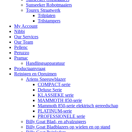
Sunseeker Robotmaaiers
Tourex Straatwerk
Trilplaten
Trilstampers
My Account
Nibbi
Our Services
Our Team
Pellenc
Peruzzo
Pramac
Handlingsapparatuur
Productaanvraag
Reinigen en Opruimen
Ariens Sneeuwblazer
COMPACT-serie
Deluxe Serie
KLASSIEKE serie
MAMMOTH 850-serie
Mammoth 850-serie elektrisch gereedschap
PLATINUM-serie
PROFESSIONELE serie
Billy Goat Blad- en afvalzuigers
Billy Goat Bladblazers op wielen en op stand