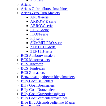
Pro Line
Ariens
Ariens Onkruidborstelmachines
Ariens Zero Turn Maaiers
APEX-serie
ARROW E-serie
ARROW-serie
EDGE-serie
IKON-serie
Pijl-serie
SUMMIT PRO-serie
ZENITH E-serie
ZENITH-serie
BCS Aanbouwmaaiers
BCS Motormaaiers
BCS Tractoren
BCS Tuinfrezen
BCS Zitmaaiers
Benzine-aangedreven klepelmaaiers
Billy Goat Beluchters
Billy Goat Bosmaaiers
Billy Goat Doorzaaiers
Billy Goat Graszodensnijders
Billy Goat Verticuteermachines
Blue Bird Afstandsbediening Maaier