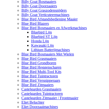
Billy Goat Bosmaaiers
Billy Goat Doorzaaiers
Billy Goat Graszodensnijders
Billy Goat Verticuteermachines
Blue Bird Afstandsbediening Maaier
Blue Bird Blazers
Blue Bird Bosmaaiers en Afwerkmachines
Bluebird Lijn
Bluebird ST Lijn
Honda Lijn
Kawasaki Lijn
Lithium Batterijmachines
Blue Bird Bosmaaiers Met Wielen
Blue Bird Grasmaaiers
Blue Bird Grondboren
Blue Bird Heggenscharen
Blue Bird Multi-Tool Kits
Blue Bird Tuintractoren
Blue Bird Versnipperaars
Blue Bird Zitmaaiers
Castelgarden Grasmaaiers
Castelgarden Tuintractoren
Castelgarden Zitmaaier / Frontmaaier
Eliet Beluchter
Eliet Doorzaaimachines