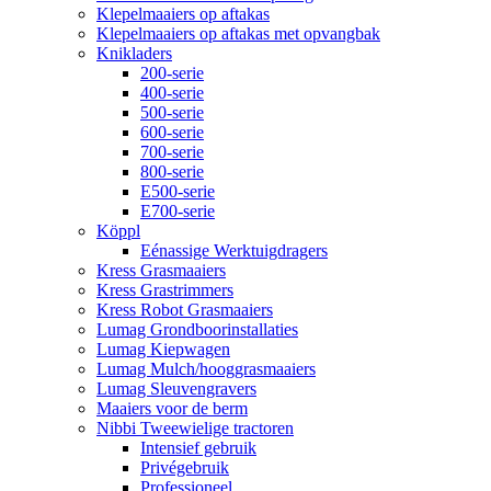
Klepelmaaiers op aftakas
Klepelmaaiers op aftakas met opvangbak
Knikladers
200-serie
400-serie
500-serie
600-serie
700-serie
800-serie
E500-serie
E700-serie
Köppl
Eénassige Werktuigdragers
Kress Grasmaaiers
Kress Grastrimmers
Kress Robot Grasmaaiers
Lumag Grondboorinstallaties
Lumag Kiepwagen
Lumag Mulch/hooggrasmaaiers
Lumag Sleuvengravers
Maaiers voor de berm
Nibbi Tweewielige tractoren
Intensief gebruik
Privégebruik
Professioneel