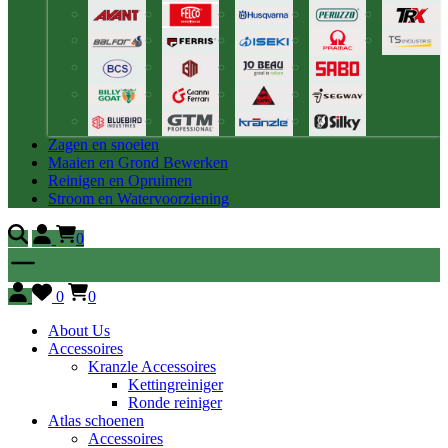
Zagen en snoeien
Maaien en Grond Bewerken
Reinigen en Opruimen
Stroom en Watervoorziening
0
0
0
About Us
Accessoires
Kranzle Accessoires
Kettingreiniger
Ronde reiniger
Atlas schoenen
Accessoires