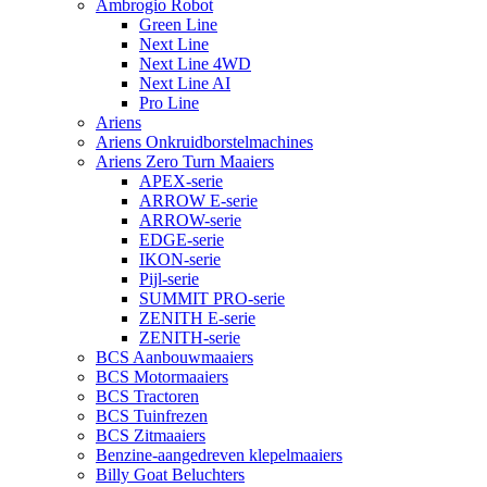
Ambrogio Robot
Green Line
Next Line
Next Line 4WD
Next Line AI
Pro Line
Ariens
Ariens Onkruidborstelmachines
Ariens Zero Turn Maaiers
APEX-serie
ARROW E-serie
ARROW-serie
EDGE-serie
IKON-serie
Pijl-serie
SUMMIT PRO-serie
ZENITH E-serie
ZENITH-serie
BCS Aanbouwmaaiers
BCS Motormaaiers
BCS Tractoren
BCS Tuinfrezen
BCS Zitmaaiers
Benzine-aangedreven klepelmaaiers
Billy Goat Beluchters