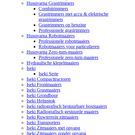
Husqvarna Grastrimmers
Combitrimmers
Grastrimmers met accu & elektrische
grastrimmers
Grastrimmers op benzine
Professionele grastrimmers
Husqvarna Robotmaaiers
Professionele robotmaaiers
Robotmaaiers voor particulieren
Husqvarna Zero-turn-maaiers
Professionele zero-turn-maaiers
Hydraulische klepelmaaiers
Iseki
Iseki Serie
Iseki Compacttractoren
Iseki Frontmaaiers
Iseki Grasmaaiers
Iseki Grondboor
Iseki Helmstok
Iseki radiografisch bestuurbare bosmaaiers
Iseki Radiografisch gestuurde maaiers
Iseki Ruwterrein zitmaaiers
Iseki Transporters
Iseki Zitmaaiers met opvang
Iseki Zitmaaiers zonder opvang