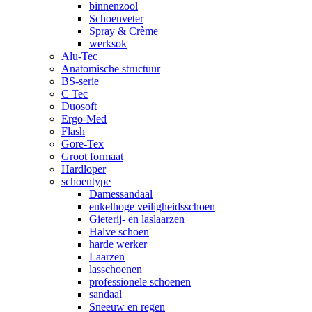
binnenzool
Schoenveter
Spray & Crème
werksok
Alu-Tec
Anatomische structuur
BS-serie
C Tec
Duosoft
Ergo-Med
Flash
Gore-Tex
Groot formaat
Hardloper
schoentype
Damessandaal
enkelhoge veiligheidsschoen
Gieterij- en laslaarzen
Halve schoen
harde werker
Laarzen
lasschoenen
professionele schoenen
sandaal
Sneeuw en regen