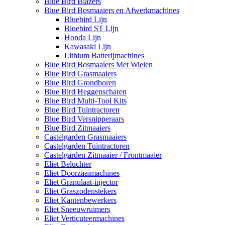
Blue Bird Blazers
Blue Bird Bosmaaiers en Afwerkmachines
Bluebird Lijn
Bluebird ST Lijn
Honda Lijn
Kawasaki Lijn
Lithium Batterijmachines
Blue Bird Bosmaaiers Met Wielen
Blue Bird Grasmaaiers
Blue Bird Grondboren
Blue Bird Heggenscharen
Blue Bird Multi-Tool Kits
Blue Bird Tuintractoren
Blue Bird Versnipperaars
Blue Bird Zitmaaiers
Castelgarden Grasmaaiers
Castelgarden Tuintractoren
Castelgarden Zitmaaier / Frontmaaier
Eliet Beluchter
Eliet Doorzaaimachines
Eliet Granulaat-injector
Eliet Graszodenstekers
Eliet Kantenbewerkers
Eliet Sneeuwruimers
Eliet Verticuteermachines