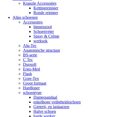
Kranzle Accessoires
Kettingreiniger
Ronde reiniger
Atlas schoenen
Accessoires
binnenzool
Schoenveter
Spray & Crème
werksok
Alu-Tec
Anatomische structuur
BS-serie
C Tec
Duosoft
Ergo-Med
Flash
Gore-Tex
Groot formaat
Hardloper
schoentype
Damessandaal
enkelhoge veiligheidsschoen
Gieterij- en laslaarzen
Halve schoen
harde werker