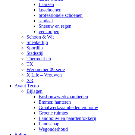
Laarzen
lasschoenen
professionele schoenen
sandaal
Sneeuw en regen
verstoppen
Schoon & Wit
Sneakerlijn
Sportlijn
Stadsstijl
ThermoTech
TX
Werknemer 09-serie
X Life – Vrouwen
XR
Avant Tecno
Bijlagen
Bosbouwwerkzaamheden
Emmer, hanteren
Graafwerkzaamheden en bouw
Groene ruimtes
Landbouw en paardenfokkerij
Landschap
Wegonderhoud
Balfor