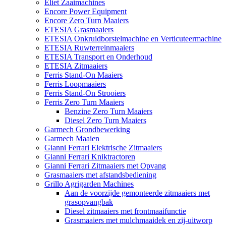
Eliet Zaaimachines
Encore Power Equipment
Encore Zero Turn Maaiers
ETESIA Grasmaaiers
ETESIA Onkruidborstelmachine en Verticuteermachine
ETESIA Ruwterreinmaaiers
ETESIA Transport en Onderhoud
ETESIA Zitmaaiers
Ferris Stand-On Maaiers
Ferris Loopmaaiers
Ferris Stand-On Strooiers
Ferris Zero Turn Maaiers
Benzine Zero Turn Maaiers
Diesel Zero Turn Maaiers
Garmech Grondbewerking
Garmech Maaien
Gianni Ferrari Elektrische Zitmaaiers
Gianni Ferrari Kniktractoren
Gianni Ferrari Zitmaaiers met Opvang
Grasmaaiers met afstandsbediening
Grillo Agrigarden Machines
Aan de voorzijde gemonteerde zitmaaiers met
grasopvangbak
Diesel zitmaaiers met frontmaaifunctie
Grasmaaiers met mulchmaaidek en zij-uitworp