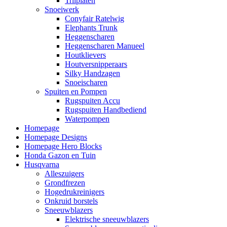
Trilplaten
Snoeiwerk
Conyfair Ratelwig
Elephants Trunk
Heggenscharen
Heggenscharen Manueel
Houtklievers
Houtversnipperaars
Silky Handzagen
Snoeischaren
Spuiten en Pompen
Rugspuiten Accu
Rugspuiten Handbediend
Waterpompen
Homepage
Homepage Designs
Homepage Hero Blocks
Honda Gazon en Tuin
Husqvarna
Alleszuigers
Grondfrezen
Hogedrukreinigers
Onkruid borstels
Sneeuwblazers
Elektrische sneeuwblazers