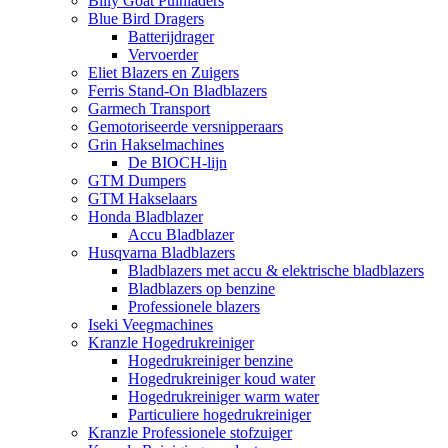
Billy Goat Puinladers
Blue Bird Dragers
Batterijdrager
Vervoerder
Eliet Blazers en Zuigers
Ferris Stand-On Bladblazers
Garmech Transport
Gemotoriseerde versnipperaars
Grin Hakselmachines
De BIOCH-lijn
GTM Dumpers
GTM Hakselaars
Honda Bladblazer
Accu Bladblazer
Husqvarna Bladblazers
Bladblazers met accu & elektrische bladblazers
Bladblazers op benzine
Professionele blazers
Iseki Veegmachines
Kranzle Hogedrukreiniger
Hogedrukreiniger benzine
Hogedrukreiniger koud water
Hogedrukreiniger warm water
Particuliere hogedrukreiniger
Kranzle Professionele stofzuiger