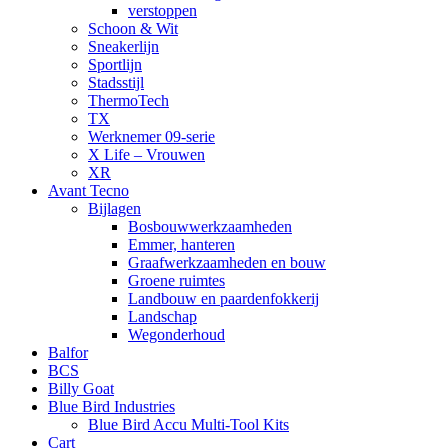
verstoppen
Schoon & Wit
Sneakerlijn
Sportlijn
Stadsstijl
ThermoTech
TX
Werknemer 09-serie
X Life – Vrouwen
XR
Avant Tecno
Bijlagen
Bosbouwwerkzaamheden
Emmer, hanteren
Graafwerkzaamheden en bouw
Groene ruimtes
Landbouw en paardenfokkerij
Landschap
Wegonderhoud
Balfor
BCS
Billy Goat
Blue Bird Industries
Blue Bird Accu Multi-Tool Kits
Cart