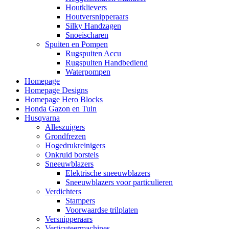
Houtklievers
Houtversnipperaars
Silky Handzagen
Snoeischaren
Spuiten en Pompen
Rugspuiten Accu
Rugspuiten Handbediend
Waterpompen
Homepage
Homepage Designs
Homepage Hero Blocks
Honda Gazon en Tuin
Husqvarna
Alleszuigers
Grondfrezen
Hogedrukreinigers
Onkruid borstels
Sneeuwblazers
Elektrische sneeuwblazers
Sneeuwblazers voor particulieren
Verdichters
Stampers
Voorwaardse trilplaten
Versnipperaars
Verticuteermachines