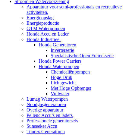
Stroom en Watervoorziening
Apparatuur voor semi-professionals en recreatieve
activiteiten.
Energieopslag
Energieproductie
GTM Waterpompen
Honda Accu en Lader
Honda Industrieel
Honda Generatoren
Inverterserie
Specialistische Open Frame-serie
Honda Power Carriers
Honda Waterpompen
Chemicaliënpompen
Hoge Druk
Lichtgewicht
Met Hoge Opbrengst
Vuilwater
Lumag Waterpompen
Noodgasgeneratoren
Overige apparatuur
Pellenc Accu’s en laders
Professionele generatorsets
Sunseeker Accu
Tourex Generatoren