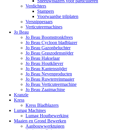
Sneeuwblazers voor particulieren
Verdichters
Stampers
Voorwaardse trilplaten
Versnipperaars
Verticuteermachines
Jo Beau
Jo Beau Boomstronkfrees
Jo Beau Cycloon bladblazer
Jo Beau Gazonbeluchter
Jo Beau Graszodensnijder
Jo Beau Hakselaar
Jo Beau Houtkliever
Jo Beau Kantensnijder
Jo Beau Nevenproducten
Jo Beau Ruwterreinmaaier
Jo Beau Verticuteermachine
Jo Beau Zaaimachine
Kranzle
Kress
Kress Bladblazers
Lumag Machines
Lumag Houtbewerking
Maaien en Grond Bewerken
Aanbouwwerktuigen