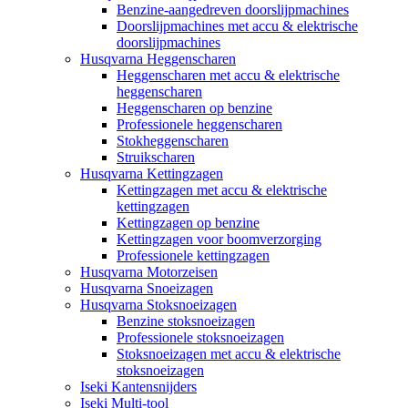
Benzine-aangedreven doorslijpmachines
Doorslijpmachines met accu & elektrische
doorslijpmachines
Husqvarna Heggenscharen
Heggenscharen met accu & elektrische
heggenscharen
Heggenscharen op benzine
Professionele heggenscharen
Stokheggenscharen
Struikscharen
Husqvarna Kettingzagen
Kettingzagen met accu & elektrische
kettingzagen
Kettingzagen op benzine
Kettingzagen voor boomverzorging
Professionele kettingzagen
Husqvarna Motorzeisen
Husqvarna Snoeizagen
Husqvarna Stoksnoeizagen
Benzine stoksnoeizagen
Professionele stoksnoeizagen
Stoksnoeizagen met accu & elektrische
stoksnoeizagen
Iseki Kantensnijders
Iseki Multi-tool