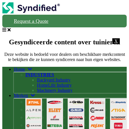
Request a Quote
Gesyndiceerde content over tuinieren
X
Deze website is bedoeld voor dealers om beschikbare merkcontent
te bekijken die ze kunnen syndiceren naar hun eigen websites.
Home
INDUSTRIES
Backyard Industry
HomeLife Industry
Machinery Industry
Merken