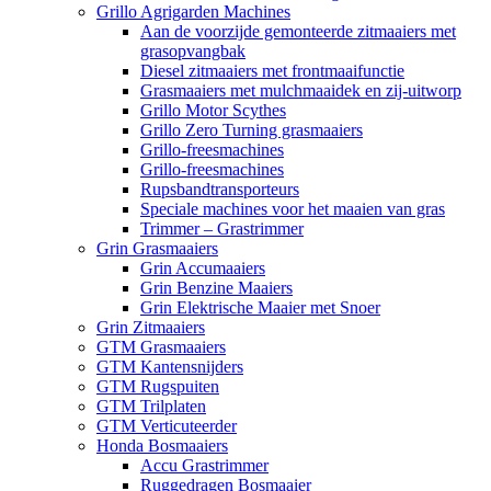
Grillo Agrigarden Machines
Aan de voorzijde gemonteerde zitmaaiers met
grasopvangbak
Diesel zitmaaiers met frontmaaifunctie
Grasmaaiers met mulchmaaidek en zij-uitworp
Grillo Motor Scythes
Grillo Zero Turning grasmaaiers
Grillo-freesmachines
Grillo-freesmachines
Rupsbandtransporteurs
Speciale machines voor het maaien van gras
Trimmer – Grastrimmer
Grin Grasmaaiers
Grin Accumaaiers
Grin Benzine Maaiers
Grin Elektrische Maaier met Snoer
Grin Zitmaaiers
GTM Grasmaaiers
GTM Kantensnijders
GTM Rugspuiten
GTM Trilplaten
GTM Verticuteerder
Honda Bosmaaiers
Accu Grastrimmer
Ruggedragen Bosmaaier