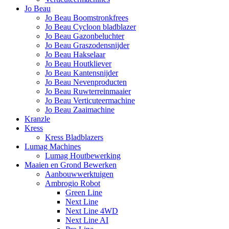
Jo Beau
Jo Beau Boomstronkfrees
Jo Beau Cycloon bladblazer
Jo Beau Gazonbeluchter
Jo Beau Graszodensnijder
Jo Beau Hakselaar
Jo Beau Houtkliever
Jo Beau Kantensnijder
Jo Beau Nevenproducten
Jo Beau Ruwterreinmaaier
Jo Beau Verticuteermachine
Jo Beau Zaaimachine
Kranzle
Kress
Kress Bladblazers
Lumag Machines
Lumag Houtbewerking
Maaien en Grond Bewerken
Aanbouwwerktuigen
Ambrogio Robot
Green Line
Next Line
Next Line 4WD
Next Line AI