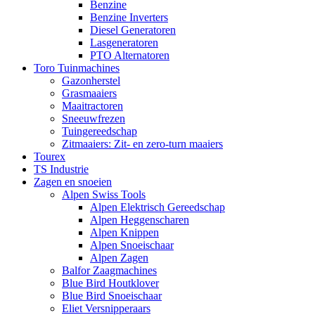
Benzine
Benzine Inverters
Diesel Generatoren
Lasgeneratoren
PTO Alternatoren
Toro Tuinmachines
Gazonherstel
Grasmaaiers
Maaitractoren
Sneeuwfrezen
Tuingereedschap
Zitmaaiers: Zit- en zero-turn maaiers
Tourex
TS Industrie
Zagen en snoeien
Alpen Swiss Tools
Alpen Elektrisch Gereedschap
Alpen Heggenscharen
Alpen Knippen
Alpen Snoeischaar
Alpen Zagen
Balfor Zaagmachines
Blue Bird Houtklover
Blue Bird Snoeischaar
Eliet Versnipperaars