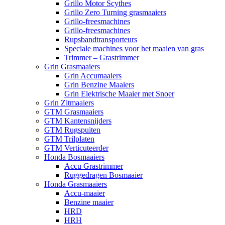
Grillo Motor Scythes
Grillo Zero Turning grasmaaiers
Grillo-freesmachines
Grillo-freesmachines
Rupsbandtransporteurs
Speciale machines voor het maaien van gras
Trimmer – Grastrimmer
Grin Grasmaaiers
Grin Accumaaiers
Grin Benzine Maaiers
Grin Elektrische Maaier met Snoer
Grin Zitmaaiers
GTM Grasmaaiers
GTM Kantensnijders
GTM Rugspuiten
GTM Trilplaten
GTM Verticuteerder
Honda Bosmaaiers
Accu Grastrimmer
Ruggedragen Bosmaaier
Honda Grasmaaiers
Accu-maaier
Benzine maaier
HRD
HRH