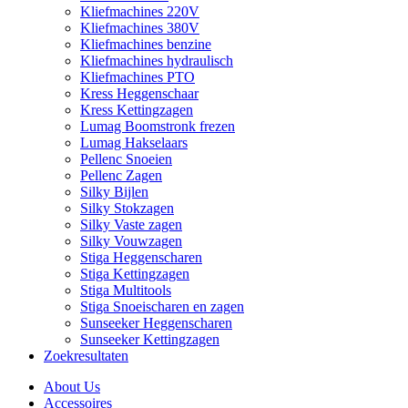
Kliefmachines 220V
Kliefmachines 380V
Kliefmachines benzine
Kliefmachines hydraulisch
Kliefmachines PTO
Kress Heggenschaar
Kress Kettingzagen
Lumag Boomstronk frezen
Lumag Hakselaars
Pellenc Snoeien
Pellenc Zagen
Silky Bijlen
Silky Stokzagen
Silky Vaste zagen
Silky Vouwzagen
Stiga Heggenscharen
Stiga Kettingzagen
Stiga Multitools
Stiga Snoeischaren en zagen
Sunseeker Heggenscharen
Sunseeker Kettingzagen
Zoekresultaten
About Us
Accessoires