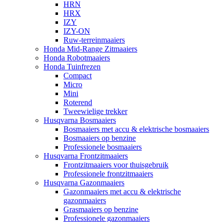
HRN
HRX
IZY
IZY-ON
Ruw-terreinmaaiers
Honda Mid-Range Zitmaaiers
Honda Robotmaaiers
Honda Tuinfrezen
Compact
Micro
Mini
Roterend
Tweewielige trekker
Husqvarna Bosmaaiers
Bosmaaiers met accu & elektrische bosmaaiers
Bosmaaiers op benzine
Professionele bosmaaiers
Husqvarna Frontzitmaaiers
Frontzitmaaiers voor thuisgebruik
Professionele frontzitmaaiers
Husqvarna Gazonmaaiers
Gazonmaaiers met accu & elektrische
gazonmaaiers
Grasmaaiers op benzine
Professionele gazonmaaiers