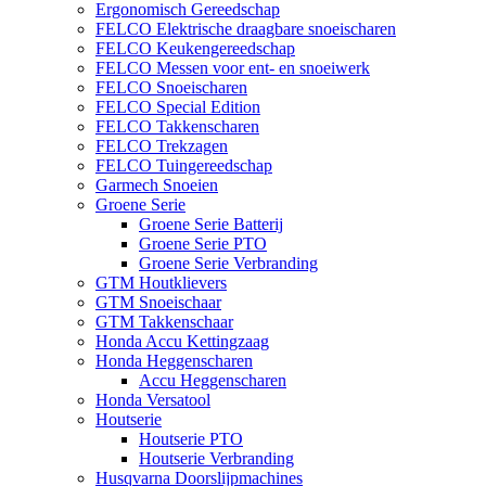
Ergonomisch Gereedschap
FELCO Elektrische draagbare snoeischaren
FELCO Keukengereedschap
FELCO Messen voor ent- en snoeiwerk
FELCO Snoeischaren
FELCO Special Edition
FELCO Takkenscharen
FELCO Trekzagen
FELCO Tuingereedschap
Garmech Snoeien
Groene Serie
Groene Serie Batterij
Groene Serie PTO
Groene Serie Verbranding
GTM Houtklievers
GTM Snoeischaar
GTM Takkenschaar
Honda Accu Kettingzaag
Honda Heggenscharen
Accu Heggenscharen
Honda Versatool
Houtserie
Houtserie PTO
Houtserie Verbranding
Husqvarna Doorslijpmachines