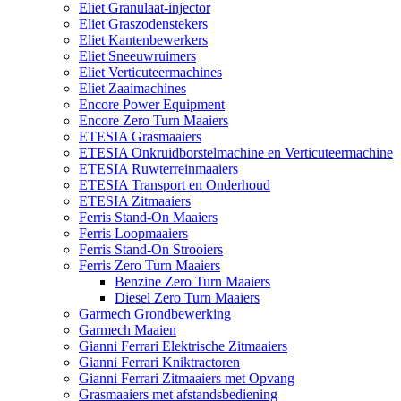
Eliet Granulaat-injector
Eliet Graszodenstekers
Eliet Kantenbewerkers
Eliet Sneeuwruimers
Eliet Verticuteermachines
Eliet Zaaimachines
Encore Power Equipment
Encore Zero Turn Maaiers
ETESIA Grasmaaiers
ETESIA Onkruidborstelmachine en Verticuteermachine
ETESIA Ruwterreinmaaiers
ETESIA Transport en Onderhoud
ETESIA Zitmaaiers
Ferris Stand-On Maaiers
Ferris Loopmaaiers
Ferris Stand-On Strooiers
Ferris Zero Turn Maaiers
Benzine Zero Turn Maaiers
Diesel Zero Turn Maaiers
Garmech Grondbewerking
Garmech Maaien
Gianni Ferrari Elektrische Zitmaaiers
Gianni Ferrari Kniktractoren
Gianni Ferrari Zitmaaiers met Opvang
Grasmaaiers met afstandsbediening