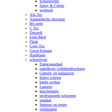
Schoenveter
Spray & Crème
werksok
Alu-Tec
Anatomische structuur
BS-serie
C Tec
Duosoft
Ergo-Med
Flash
Gore-Tex
Groot formaat
Hardloper
schoentype
Damessandaal
enkelhoge veiligheidsschoen
Gieterij- en laslaarzen
Halve schoen
harde werker
Laarzen
lasschoenen
professionele schoenen
sandaal
Sneeuw en regen
verstoppen