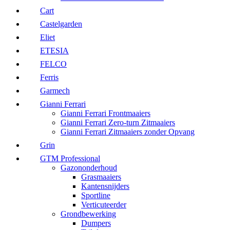
Cart
Castelgarden
Eliet
ETESIA
FELCO
Ferris
Garmech
Gianni Ferrari
Gianni Ferrari Frontmaaiers
Gianni Ferrari Zero-turn Zitmaaiers
Gianni Ferrari Zitmaaiers zonder Opvang
Grin
GTM Professional
Gazononderhoud
Grasmaaiers
Kantensnijders
Sportline
Verticuteerder
Grondbewerking
Dumpers