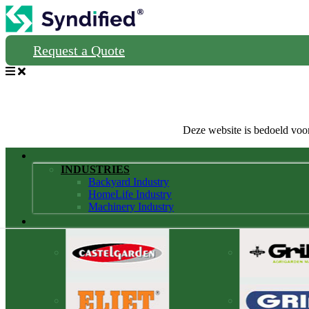
Request a Quote
Deze website is bedoeld voor
INDUSTRIES
Backyard Industry
HomeLife Industry
Machinery Industry