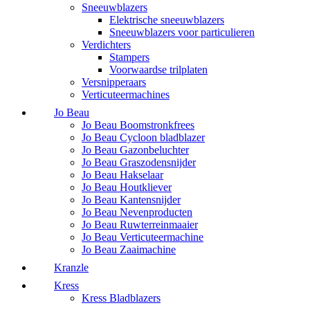
Sneeuwblazers
Elektrische sneeuwblazers
Sneeuwblazers voor particulieren
Verdichters
Stampers
Voorwaardse trilplaten
Versnipperaars
Verticuteermachines
Jo Beau
Jo Beau Boomstronkfrees
Jo Beau Cycloon bladblazer
Jo Beau Gazonbeluchter
Jo Beau Graszodensnijder
Jo Beau Hakselaar
Jo Beau Houtkliever
Jo Beau Kantensnijder
Jo Beau Nevenproducten
Jo Beau Ruwterreinmaaier
Jo Beau Verticuteermachine
Jo Beau Zaaimachine
Kranzle
Kress
Kress Bladblazers