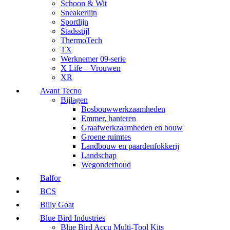
Schoon & Wit
Sneakerlijn
Sportlijn
Stadsstijl
ThermoTech
TX
Werknemer 09-serie
X Life – Vrouwen
XR
Avant Tecno
Bijlagen
Bosbouwwerkzaamheden
Emmer, hanteren
Graafwerkzaamheden en bouw
Groene ruimtes
Landbouw en paardenfokkerij
Landschap
Wegonderhoud
Balfor
BCS
Billy Goat
Blue Bird Industries
Blue Bird Accu Multi-Tool Kits