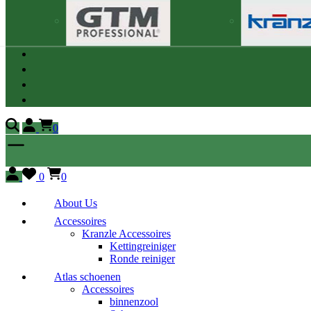
0
0
0
About Us
Accessoires
Kranzle Accessoires
Kettingreiniger
Ronde reiniger
Atlas schoenen
Accessoires
binnenzool