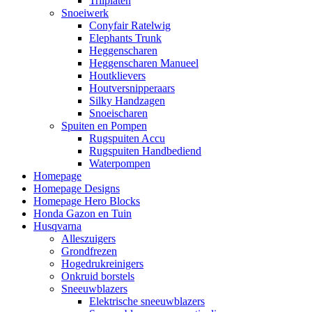
Trilplaten
Snoeiwerk
Conyfair Ratelwig
Elephants Trunk
Heggenscharen
Heggenscharen Manueel
Houtklievers
Houtversnipperaars
Silky Handzagen
Snoeischaren
Spuiten en Pompen
Rugspuiten Accu
Rugspuiten Handbediend
Waterpompen
Homepage
Homepage Designs
Homepage Hero Blocks
Honda Gazon en Tuin
Husqvarna
Alleszuigers
Grondfrezen
Hogedrukreinigers
Onkruid borstels
Sneeuwblazers
Elektrische sneeuwblazers