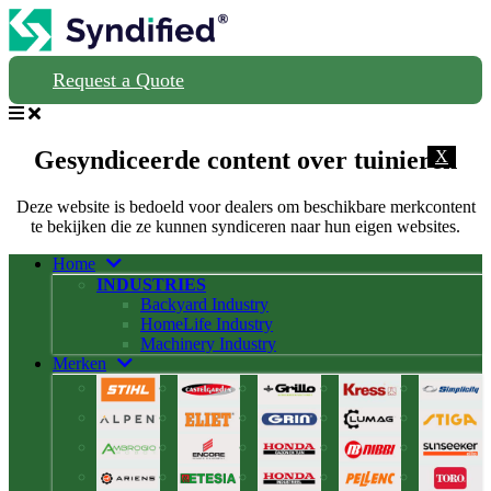
Request a Quote
Gesyndiceerde content over tuinieren
X
Deze website is bedoeld voor dealers om beschikbare merkcontent
te bekijken die ze kunnen syndiceren naar hun eigen websites.
Home
INDUSTRIES
Backyard Industry
HomeLife Industry
Machinery Industry
Merken