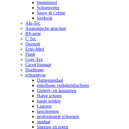
binnenzool
Schoenveter
Spray & Crème
werksok
Alu-Tec
Anatomische structuur
BS-serie
C Tec
Duosoft
Ergo-Med
Flash
Gore-Tex
Groot formaat
Hardloper
schoentype
Damessandaal
enkelhoge veiligheidsschoen
Gieterij- en laslaarzen
Halve schoen
harde werker
Laarzen
lasschoenen
professionele schoenen
sandaal
Sneeuw en regen