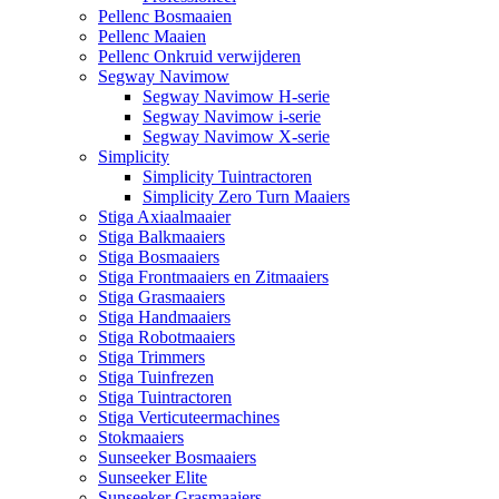
Pellenc Bosmaaien
Pellenc Maaien
Pellenc Onkruid verwijderen
Segway Navimow
Segway Navimow H-serie
Segway Navimow i-serie
Segway Navimow X-serie
Simplicity
Simplicity Tuintractoren
Simplicity Zero Turn Maaiers
Stiga Axiaalmaaier
Stiga Balkmaaiers
Stiga Bosmaaiers
Stiga Frontmaaiers en Zitmaaiers
Stiga Grasmaaiers
Stiga Handmaaiers
Stiga Robotmaaiers
Stiga Trimmers
Stiga Tuinfrezen
Stiga Tuintractoren
Stiga Verticuteermachines
Stokmaaiers
Sunseeker Bosmaaiers
Sunseeker Elite
Sunseeker Grasmaaiers