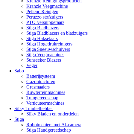
Kranzle Reinigingsproducten
Kranzle Veegmachine
Pellenc Reinigen
Peruzzo stofzuigers
PTO-versnipperaars
Stiga Bladblazers
Stiga Bladblazers en bladzuigers
Stiga Hakselaars
Stiga Hogedrukreinigers
Stiga Sneeuwschuivers
Stiga Veegmachines
Sunseeker Blazers
Veger
Sabo
Batterijsysteem
Gazontractoren
Grasmaaiers
Ruwterreinmachines
Tuingereedschap
Verticuteermachines
Silky Tuinliefhebber
Silky Bladen en onderdelen
Stiga
Robotmaaiers met AI-camera
Stiga Handgereedschap