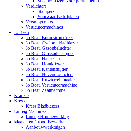
Sneeuwblazers voor particulieren
Verdichters
Stampers
Voorwaardse trilplaten
Versnipperaars
Verticuteermachines
Jo Beau
Jo Beau Boomstronkfrees
Jo Beau Cycloon bladblazer
Jo Beau Gazonbeluchter
Jo Beau Graszodensnijder
Jo Beau Hakselaar
Jo Beau Houtkliever
Jo Beau Kantensnijder
Jo Beau Nevenproducten
Jo Beau Ruwterreinmaaier
Jo Beau Verticuteermachine
Jo Beau Zaaimachine
Kranzle
Kress
Kress Bladblazers
Lumag Machines
Lumag Houtbewerking
Maaien en Grond Bewerken
Aanbouwwerktuigen