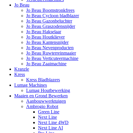
Jo Beau
Jo Beau Boomstronkfrees
Jo Beau Cycloon bladblazer
Jo Beau Gazonbeluchter
Jo Beau Graszodensnijder
Jo Beau Hakselaar
Jo Beau Houtkliever
Jo Beau Kantensnijder
Jo Beau Nevenproducten
Jo Beau Ruwterreinmaaier
Jo Beau Verticuteermachine
Jo Beau Zaaimachine
Kranzle
Kress
Kress Bladblazers
Lumag Machines
Lumag Houtbewerking
Maaien en Grond Bewerken
Aanbouwwerktuigen
Ambrogio Robot
Green Line
Next Line
Next Line 4WD
Next Line AI