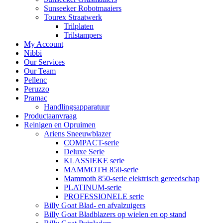
Sunseeker Robotmaaiers
Tourex Straatwerk
Trilplaten
Trilstampers
My Account
Nibbi
Our Services
Our Team
Pellenc
Peruzzo
Pramac
Handlingsapparatuur
Productaanvraag
Reinigen en Opruimen
Ariens Sneeuwblazer
COMPACT-serie
Deluxe Serie
KLASSIEKE serie
MAMMOTH 850-serie
Mammoth 850-serie elektrisch gereedschap
PLATINUM-serie
PROFESSIONELE serie
Billy Goat Blad- en afvalzuigers
Billy Goat Bladblazers op wielen en op stand