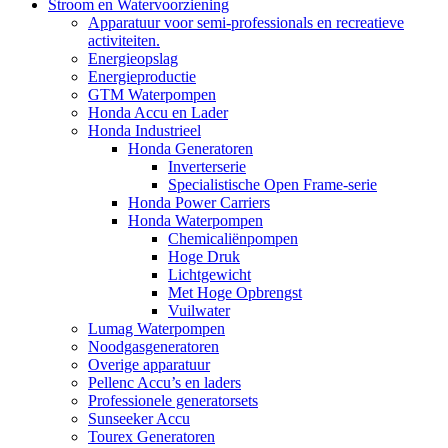
Stroom en Watervoorziening
Apparatuur voor semi-professionals en recreatieve
activiteiten.
Energieopslag
Energieproductie
GTM Waterpompen
Honda Accu en Lader
Honda Industrieel
Honda Generatoren
Inverterserie
Specialistische Open Frame-serie
Honda Power Carriers
Honda Waterpompen
Chemicaliënpompen
Hoge Druk
Lichtgewicht
Met Hoge Opbrengst
Vuilwater
Lumag Waterpompen
Noodgasgeneratoren
Overige apparatuur
Pellenc Accu’s en laders
Professionele generatorsets
Sunseeker Accu
Tourex Generatoren