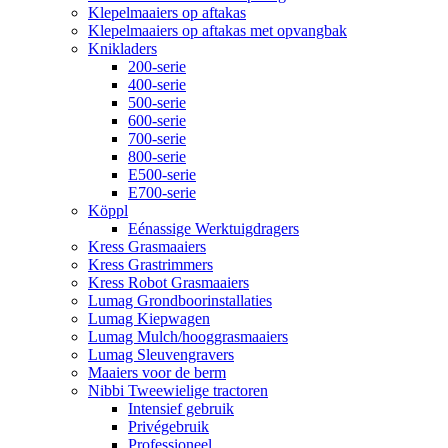
Klepelmaaiers op aftakas
Klepelmaaiers op aftakas met opvangbak
Knikladers
200-serie
400-serie
500-serie
600-serie
700-serie
800-serie
E500-serie
E700-serie
Köppl
Eénassige Werktuigdragers
Kress Grasmaaiers
Kress Grastrimmers
Kress Robot Grasmaaiers
Lumag Grondboorinstallaties
Lumag Kiepwagen
Lumag Mulch/hooggrasmaaiers
Lumag Sleuvengravers
Maaiers voor de berm
Nibbi Tweewielige tractoren
Intensief gebruik
Privégebruik
Professioneel