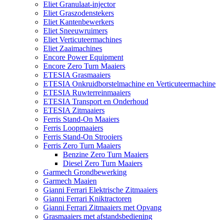
Eliet Granulaat-injector
Eliet Graszodenstekers
Eliet Kantenbewerkers
Eliet Sneeuwruimers
Eliet Verticuteermachines
Eliet Zaaimachines
Encore Power Equipment
Encore Zero Turn Maaiers
ETESIA Grasmaaiers
ETESIA Onkruidborstelmachine en Verticuteermachine
ETESIA Ruwterreinmaaiers
ETESIA Transport en Onderhoud
ETESIA Zitmaaiers
Ferris Stand-On Maaiers
Ferris Loopmaaiers
Ferris Stand-On Strooiers
Ferris Zero Turn Maaiers
Benzine Zero Turn Maaiers
Diesel Zero Turn Maaiers
Garmech Grondbewerking
Garmech Maaien
Gianni Ferrari Elektrische Zitmaaiers
Gianni Ferrari Kniktractoren
Gianni Ferrari Zitmaaiers met Opvang
Grasmaaiers met afstandsbediening