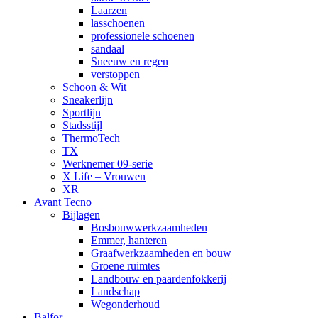
Laarzen
lasschoenen
professionele schoenen
sandaal
Sneeuw en regen
verstoppen
Schoon & Wit
Sneakerlijn
Sportlijn
Stadsstijl
ThermoTech
TX
Werknemer 09-serie
X Life – Vrouwen
XR
Avant Tecno
Bijlagen
Bosbouwwerkzaamheden
Emmer, hanteren
Graafwerkzaamheden en bouw
Groene ruimtes
Landbouw en paardenfokkerij
Landschap
Wegonderhoud
Balfor