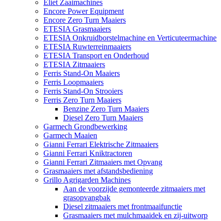
Eliet Zaaimachines
Encore Power Equipment
Encore Zero Turn Maaiers
ETESIA Grasmaaiers
ETESIA Onkruidborstelmachine en Verticuteermachine
ETESIA Ruwterreinmaaiers
ETESIA Transport en Onderhoud
ETESIA Zitmaaiers
Ferris Stand-On Maaiers
Ferris Loopmaaiers
Ferris Stand-On Strooiers
Ferris Zero Turn Maaiers
Benzine Zero Turn Maaiers
Diesel Zero Turn Maaiers
Garmech Grondbewerking
Garmech Maaien
Gianni Ferrari Elektrische Zitmaaiers
Gianni Ferrari Kniktractoren
Gianni Ferrari Zitmaaiers met Opvang
Grasmaaiers met afstandsbediening
Grillo Agrigarden Machines
Aan de voorzijde gemonteerde zitmaaiers met
grasopvangbak
Diesel zitmaaiers met frontmaaifunctie
Grasmaaiers met mulchmaaidek en zij-uitworp