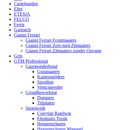
Castelgarden
Eliet
ETESIA
FELCO
Ferris
Garmech
Gianni Ferrari
Gianni Ferrari Frontmaaiers
Gianni Ferrari Zero-turn Zitmaaiers
Gianni Ferrari Zitmaaiers zonder Opvang
Grin
GTM Professional
Gazononderhoud
Grasmaaiers
Kantensnijders
Sportline
Verticuteerder
Grondbewerking
Dumpers
Trilplaten
Snoeiwerk
Conyfair Ratelwig
Elephants Trunk
Heggenscharen
Heggenscharen Manueel