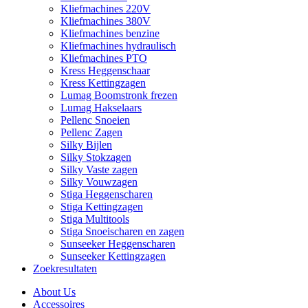
Kliefmachines 220V
Kliefmachines 380V
Kliefmachines benzine
Kliefmachines hydraulisch
Kliefmachines PTO
Kress Heggenschaar
Kress Kettingzagen
Lumag Boomstronk frezen
Lumag Hakselaars
Pellenc Snoeien
Pellenc Zagen
Silky Bijlen
Silky Stokzagen
Silky Vaste zagen
Silky Vouwzagen
Stiga Heggenscharen
Stiga Kettingzagen
Stiga Multitools
Stiga Snoeischaren en zagen
Sunseeker Heggenscharen
Sunseeker Kettingzagen
Zoekresultaten
About Us
Accessoires