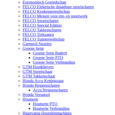
Ergonomisch Gereedschap
FELCO Elektrische draagbare snoeischaren
FELCO Keukengereedschap
FELCO Messen voor ent- en snoeiwerk
FELCO Snoeischaren
FELCO Special Edition
FELCO Takkenscharen
FELCO Trekzagen
FELCO Tuingereedschap
Garmech Snoeien
Groene Serie
Groene Serie Batterij
Groene Serie PTO
Groene Serie Verbranding
GTM Houtklievers
GTM Snoeischaar
GTM Takkenschaar
Honda Accu Kettingzaag
Honda Heggenscharen
Accu Heggenscharen
Honda Versatool
Houtserie
Houtserie PTO
Houtserie Verbranding
Husqvarna Doorslijpmachines