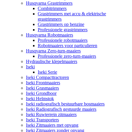
Husqvarna Grastrimmers
Combitrimmers
Grastrimmers met accu & elektrische
grastrimmers
Grastrimmers op benzine
Professionele grastrimmers
Husqvarna Robotmaaiers
Professionele robotmaaiers
Robotmaaiers voor particulieren
Husqvarna Zero-turn-maaiers
Professionele zero-turn-maaiers
Hydraulische klepelmaaiers
Iseki
Iseki Serie
Iseki Compacttractoren
Iseki Frontmaaiers
Iseki Grasmaaiers
Iseki Grondboor
Iseki Helmstok
Iseki radiografisch bestuurbare bosmaaiers
Iseki Radiografisch gestuurde maaiers
Iseki Ruwterrein zitmaaiers
Iseki Transporters
Iseki Zitmaaiers met opvang
Iseki Zitmaaiers zonder opvang