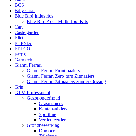
BCS
Billy Goat
Blue Bird Industries
Blue Bird Accu Multi-Tool Kits
Cart
Castelgarden
Eliet
ETESIA
FELCO
Ferris
Garmech
Gianni Ferrari
Gianni Ferrari Frontmaaiers
Gianni Ferrari Zero-turn Zitmaaiers
Gianni Ferrari Zitmaaiers zonder Opvang
Grin
GTM Professional
Gazononderhoud
Grasmaaiers
Kantensnijders
Sportline
Verticuteerder
Grondbewerking
Dumpers