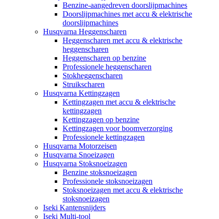
Benzine-aangedreven doorslijpmachines
Doorslijpmachines met accu & elektrische
doorslijpmachines
Husqvarna Heggenscharen
Heggenscharen met accu & elektrische
heggenscharen
Heggenscharen op benzine
Professionele heggenscharen
Stokheggenscharen
Struikscharen
Husqvarna Kettingzagen
Kettingzagen met accu & elektrische
kettingzagen
Kettingzagen op benzine
Kettingzagen voor boomverzorging
Professionele kettingzagen
Husqvarna Motorzeisen
Husqvarna Snoeizagen
Husqvarna Stoksnoeizagen
Benzine stoksnoeizagen
Professionele stoksnoeizagen
Stoksnoeizagen met accu & elektrische
stoksnoeizagen
Iseki Kantensnijders
Iseki Multi-tool