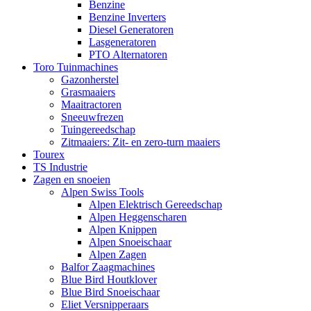
Benzine
Benzine Inverters
Diesel Generatoren
Lasgeneratoren
PTO Alternatoren
Toro Tuinmachines
Gazonherstel
Grasmaaiers
Maaitractoren
Sneeuwfrezen
Tuingereedschap
Zitmaaiers: Zit- en zero-turn maaiers
Tourex
TS Industrie
Zagen en snoeien
Alpen Swiss Tools
Alpen Elektrisch Gereedschap
Alpen Heggenscharen
Alpen Knippen
Alpen Snoeischaar
Alpen Zagen
Balfor Zaagmachines
Blue Bird Houtklover
Blue Bird Snoeischaar
Eliet Versnipperaars