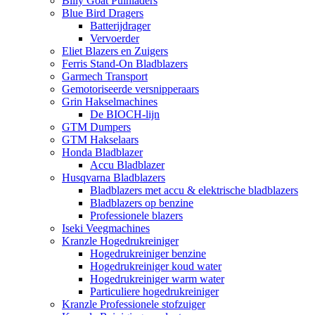
Billy Goat Puinladers
Blue Bird Dragers
Batterijdrager
Vervoerder
Eliet Blazers en Zuigers
Ferris Stand-On Bladblazers
Garmech Transport
Gemotoriseerde versnipperaars
Grin Hakselmachines
De BIOCH-lijn
GTM Dumpers
GTM Hakselaars
Honda Bladblazer
Accu Bladblazer
Husqvarna Bladblazers
Bladblazers met accu & elektrische bladblazers
Bladblazers op benzine
Professionele blazers
Iseki Veegmachines
Kranzle Hogedrukreiniger
Hogedrukreiniger benzine
Hogedrukreiniger koud water
Hogedrukreiniger warm water
Particuliere hogedrukreiniger
Kranzle Professionele stofzuiger