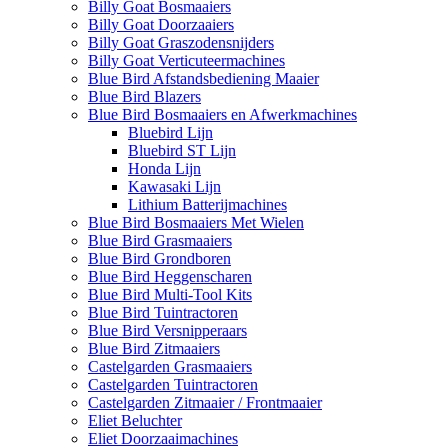
Billy Goat Bosmaaiers
Billy Goat Doorzaaiers
Billy Goat Graszodensnijders
Billy Goat Verticuteermachines
Blue Bird Afstandsbediening Maaier
Blue Bird Blazers
Blue Bird Bosmaaiers en Afwerkmachines
Bluebird Lijn
Bluebird ST Lijn
Honda Lijn
Kawasaki Lijn
Lithium Batterijmachines
Blue Bird Bosmaaiers Met Wielen
Blue Bird Grasmaaiers
Blue Bird Grondboren
Blue Bird Heggenscharen
Blue Bird Multi-Tool Kits
Blue Bird Tuintractoren
Blue Bird Versnipperaars
Blue Bird Zitmaaiers
Castelgarden Grasmaaiers
Castelgarden Tuintractoren
Castelgarden Zitmaaier / Frontmaaier
Eliet Beluchter
Eliet Doorzaaimachines