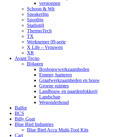
verstoppen
Schoon & Wit
Sneakerlijn
Sportlijn
Stadsstijl
ThermoTech
TX
Werknemer 09-serie
X Life – Vrouwen
XR
Avant Tecno
Bijlagen
Bosbouwwerkzaamheden
Emmer, hanteren
Graafwerkzaamheden en bouw
Groene ruimtes
Landbouw en paardenfokkerij
Landschap
Wegonderhoud
Balfor
BCS
Billy Goat
Blue Bird Industries
Blue Bird Accu Multi-Tool Kits
Cart