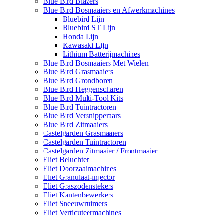
Blue Bird Blazers
Blue Bird Bosmaaiers en Afwerkmachines
Bluebird Lijn
Bluebird ST Lijn
Honda Lijn
Kawasaki Lijn
Lithium Batterijmachines
Blue Bird Bosmaaiers Met Wielen
Blue Bird Grasmaaiers
Blue Bird Grondboren
Blue Bird Heggenscharen
Blue Bird Multi-Tool Kits
Blue Bird Tuintractoren
Blue Bird Versnipperaars
Blue Bird Zitmaaiers
Castelgarden Grasmaaiers
Castelgarden Tuintractoren
Castelgarden Zitmaaier / Frontmaaier
Eliet Beluchter
Eliet Doorzaaimachines
Eliet Granulaat-injector
Eliet Graszodenstekers
Eliet Kantenbewerkers
Eliet Sneeuwruimers
Eliet Verticuteermachines