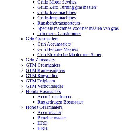
Grillo Motor Scythes
Grillo Zero Turning grasmaaiers
Grillo-freesmachines
Grillo-freesmachines
Rupsbandtransporteurs
Speciale machines voor het maaien van gras
Trimmer – Grastrimmer
Grin Grasmaaiers
Grin Accumaaiers
Grin Benzine Maaiers
Grin Elektrische Maaier met Snoer
Grin Zitmaaiers
GTM Grasmaaiers
GTM Kantensnijders
GTM Rugspuiten
GTM Trilplaten
GTM Verticuteerder
Honda Bosmaaiers
Accu Grastrimmer
Ruggedragen Bosmaaier
Honda Grasmaaiers
Accu-maaier
Benzine maaier
HRD
HRH