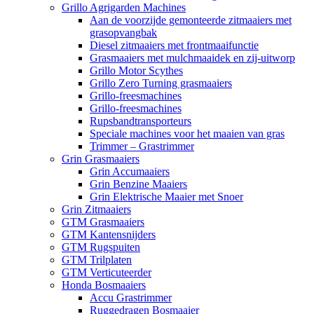
Grillo Agrigarden Machines
Aan de voorzijde gemonteerde zitmaaiers met
grasopvangbak
Diesel zitmaaiers met frontmaaifunctie
Grasmaaiers met mulchmaaidek en zij-uitworp
Grillo Motor Scythes
Grillo Zero Turning grasmaaiers
Grillo-freesmachines
Grillo-freesmachines
Rupsbandtransporteurs
Speciale machines voor het maaien van gras
Trimmer – Grastrimmer
Grin Grasmaaiers
Grin Accumaaiers
Grin Benzine Maaiers
Grin Elektrische Maaier met Snoer
Grin Zitmaaiers
GTM Grasmaaiers
GTM Kantensnijders
GTM Rugspuiten
GTM Trilplaten
GTM Verticuteerder
Honda Bosmaaiers
Accu Grastrimmer
Ruggedragen Bosmaaier