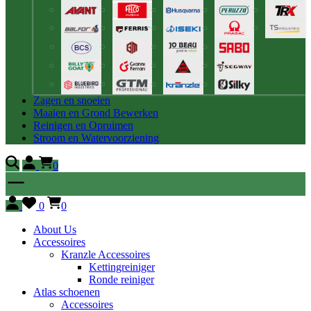
Zagen en snoeien
Maaien en Grond Bewerken
Reinigen en Opruimen
Stroom en Watervoorziening
0
0
0
About Us
Accessoires
Kranzle Accessoires
Kettingreiniger
Ronde reiniger
Atlas schoenen
Accessoires