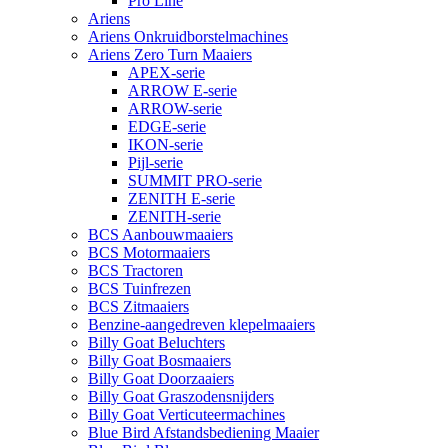
Pro Line
Ariens
Ariens Onkruidborstelmachines
Ariens Zero Turn Maaiers
APEX-serie
ARROW E-serie
ARROW-serie
EDGE-serie
IKON-serie
Pijl-serie
SUMMIT PRO-serie
ZENITH E-serie
ZENITH-serie
BCS Aanbouwmaaiers
BCS Motormaaiers
BCS Tractoren
BCS Tuinfrezen
BCS Zitmaaiers
Benzine-aangedreven klepelmaaiers
Billy Goat Beluchters
Billy Goat Bosmaaiers
Billy Goat Doorzaaiers
Billy Goat Graszodensnijders
Billy Goat Verticuteermachines
Blue Bird Afstandsbediening Maaier