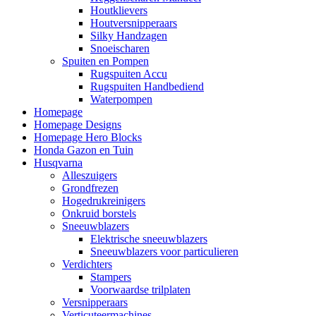
Houtklievers
Houtversnipperaars
Silky Handzagen
Snoeischaren
Spuiten en Pompen
Rugspuiten Accu
Rugspuiten Handbediend
Waterpompen
Homepage
Homepage Designs
Homepage Hero Blocks
Honda Gazon en Tuin
Husqvarna
Alleszuigers
Grondfrezen
Hogedrukreinigers
Onkruid borstels
Sneeuwblazers
Elektrische sneeuwblazers
Sneeuwblazers voor particulieren
Verdichters
Stampers
Voorwaardse trilplaten
Versnipperaars
Verticuteermachines