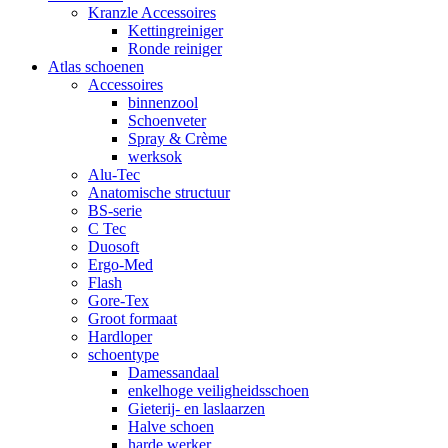
Kranzle Accessoires
Kettingreiniger
Ronde reiniger
Atlas schoenen
Accessoires
binnenzool
Schoenveter
Spray & Crème
werksok
Alu-Tec
Anatomische structuur
BS-serie
C Tec
Duosoft
Ergo-Med
Flash
Gore-Tex
Groot formaat
Hardloper
schoentype
Damessandaal
enkelhoge veiligheidsschoen
Gieterij- en laslaarzen
Halve schoen
harde werker