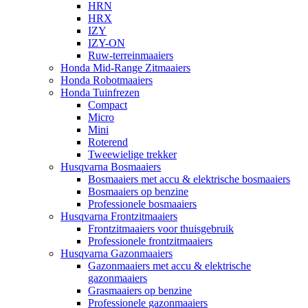
HRN
HRX
IZY
IZY-ON
Ruw-terreinmaaiers
Honda Mid-Range Zitmaaiers
Honda Robotmaaiers
Honda Tuinfrezen
Compact
Micro
Mini
Roterend
Tweewielige trekker
Husqvarna Bosmaaiers
Bosmaaiers met accu & elektrische bosmaaiers
Bosmaaiers op benzine
Professionele bosmaaiers
Husqvarna Frontzitmaaiers
Frontzitmaaiers voor thuisgebruik
Professionele frontzitmaaiers
Husqvarna Gazonmaaiers
Gazonmaaiers met accu & elektrische
gazonmaaiers
Grasmaaiers op benzine
Professionele gazonmaaiers