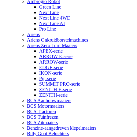
Ambrogio Robot
Green Line
Next Line
Next Line 4WD
Next Line AI
Pro Line
Ariens
Ariens Onkruidborstelmachines
Ariens Zero Turn Maaiers
APEX-serie
ARROW E-serie
ARROW-serie
EDGE-serie
IKON-serie
Pijl-serie
SUMMIT PRO-serie
ZENITH E-serie
ZENITH-serie
BCS Aanbouwmaaiers
BCS Motormaaiers
BCS Tractoren
BCS Tuinfrezen
BCS Zitmaaiers
Benzine-aangedreven klepelmaaiers
Billy Goat Beluchters