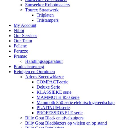
Sunseeker Robotmaaiers
Tourex Straatwerk
Trilplaten
Trilstampers
My Account
Nibbi
Our Services
Our Team
Pellenc
Peruzzo
Pramac
Handlingsapparatuur
Productaanvraag
Reinigen en Opruimen
Ariens Sneeuwblazer
COMPACT-serie
Deluxe Serie
KLASSIEKE serie
MAMMOTH 850-serie
Mammoth 850-serie elektrisch gereedschap
PLATINUM-serie
PROFESSIONELE serie
Billy Goat Blad- en afvalzuigers
Billy Goat Bladblazers op wielen en op stand