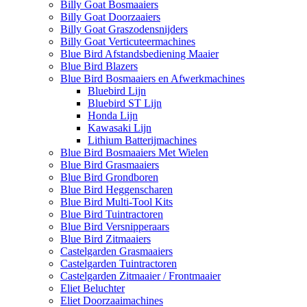
Billy Goat Bosmaaiers
Billy Goat Doorzaaiers
Billy Goat Graszodensnijders
Billy Goat Verticuteermachines
Blue Bird Afstandsbediening Maaier
Blue Bird Blazers
Blue Bird Bosmaaiers en Afwerkmachines
Bluebird Lijn
Bluebird ST Lijn
Honda Lijn
Kawasaki Lijn
Lithium Batterijmachines
Blue Bird Bosmaaiers Met Wielen
Blue Bird Grasmaaiers
Blue Bird Grondboren
Blue Bird Heggenscharen
Blue Bird Multi-Tool Kits
Blue Bird Tuintractoren
Blue Bird Versnipperaars
Blue Bird Zitmaaiers
Castelgarden Grasmaaiers
Castelgarden Tuintractoren
Castelgarden Zitmaaier / Frontmaaier
Eliet Beluchter
Eliet Doorzaaimachines