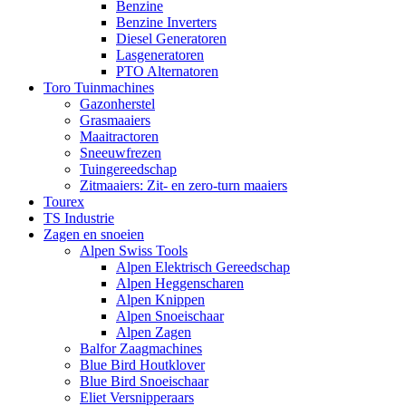
Benzine
Benzine Inverters
Diesel Generatoren
Lasgeneratoren
PTO Alternatoren
Toro Tuinmachines
Gazonherstel
Grasmaaiers
Maaitractoren
Sneeuwfrezen
Tuingereedschap
Zitmaaiers: Zit- en zero-turn maaiers
Tourex
TS Industrie
Zagen en snoeien
Alpen Swiss Tools
Alpen Elektrisch Gereedschap
Alpen Heggenscharen
Alpen Knippen
Alpen Snoeischaar
Alpen Zagen
Balfor Zaagmachines
Blue Bird Houtklover
Blue Bird Snoeischaar
Eliet Versnipperaars