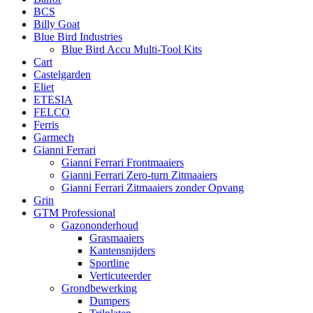
BCS
Billy Goat
Blue Bird Industries
Blue Bird Accu Multi-Tool Kits
Cart
Castelgarden
Eliet
ETESIA
FELCO
Ferris
Garmech
Gianni Ferrari
Gianni Ferrari Frontmaaiers
Gianni Ferrari Zero-turn Zitmaaiers
Gianni Ferrari Zitmaaiers zonder Opvang
Grin
GTM Professional
Gazononderhoud
Grasmaaiers
Kantensnijders
Sportline
Verticuteerder
Grondbewerking
Dumpers