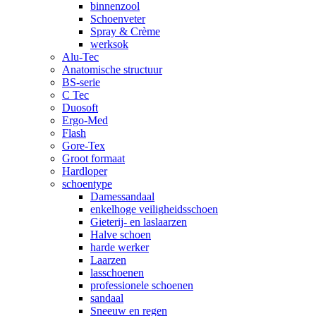
binnenzool
Schoenveter
Spray & Crème
werksok
Alu-Tec
Anatomische structuur
BS-serie
C Tec
Duosoft
Ergo-Med
Flash
Gore-Tex
Groot formaat
Hardloper
schoentype
Damessandaal
enkelhoge veiligheidsschoen
Gieterij- en laslaarzen
Halve schoen
harde werker
Laarzen
lasschoenen
professionele schoenen
sandaal
Sneeuw en regen