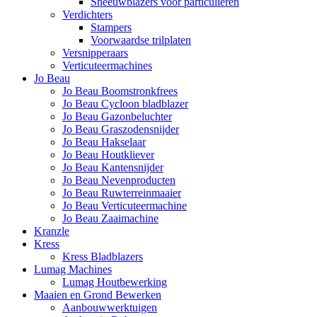
Sneeuwblazers voor particulieren
Verdichters
Stampers
Voorwaardse trilplaten
Versnipperaars
Verticuteermachines
Jo Beau
Jo Beau Boomstronkfrees
Jo Beau Cycloon bladblazer
Jo Beau Gazonbeluchter
Jo Beau Graszodensnijder
Jo Beau Hakselaar
Jo Beau Houtkliever
Jo Beau Kantensnijder
Jo Beau Nevenproducten
Jo Beau Ruwterreinmaaier
Jo Beau Verticuteermachine
Jo Beau Zaaimachine
Kranzle
Kress
Kress Bladblazers
Lumag Machines
Lumag Houtbewerking
Maaien en Grond Bewerken
Aanbouwwerktuigen