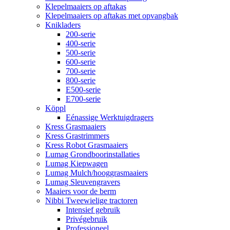
Klepelmaaiers op aftakas
Klepelmaaiers op aftakas met opvangbak
Knikladers
200-serie
400-serie
500-serie
600-serie
700-serie
800-serie
E500-serie
E700-serie
Köppl
Eénassige Werktuigdragers
Kress Grasmaaiers
Kress Grastrimmers
Kress Robot Grasmaaiers
Lumag Grondboorinstallaties
Lumag Kiepwagen
Lumag Mulch/hooggrasmaaiers
Lumag Sleuvengravers
Maaiers voor de berm
Nibbi Tweewielige tractoren
Intensief gebruik
Privégebruik
Professioneel