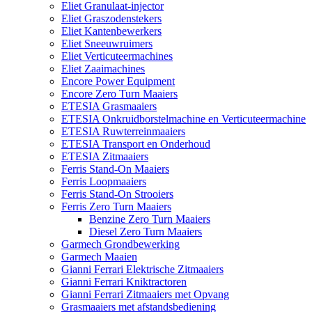
Eliet Granulaat-injector
Eliet Graszodenstekers
Eliet Kantenbewerkers
Eliet Sneeuwruimers
Eliet Verticuteermachines
Eliet Zaaimachines
Encore Power Equipment
Encore Zero Turn Maaiers
ETESIA Grasmaaiers
ETESIA Onkruidborstelmachine en Verticuteermachine
ETESIA Ruwterreinmaaiers
ETESIA Transport en Onderhoud
ETESIA Zitmaaiers
Ferris Stand-On Maaiers
Ferris Loopmaaiers
Ferris Stand-On Strooiers
Ferris Zero Turn Maaiers
Benzine Zero Turn Maaiers
Diesel Zero Turn Maaiers
Garmech Grondbewerking
Garmech Maaien
Gianni Ferrari Elektrische Zitmaaiers
Gianni Ferrari Kniktractoren
Gianni Ferrari Zitmaaiers met Opvang
Grasmaaiers met afstandsbediening