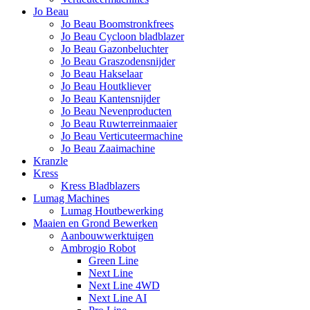
Jo Beau
Jo Beau Boomstronkfrees
Jo Beau Cycloon bladblazer
Jo Beau Gazonbeluchter
Jo Beau Graszodensnijder
Jo Beau Hakselaar
Jo Beau Houtkliever
Jo Beau Kantensnijder
Jo Beau Nevenproducten
Jo Beau Ruwterreinmaaier
Jo Beau Verticuteermachine
Jo Beau Zaaimachine
Kranzle
Kress
Kress Bladblazers
Lumag Machines
Lumag Houtbewerking
Maaien en Grond Bewerken
Aanbouwwerktuigen
Ambrogio Robot
Green Line
Next Line
Next Line 4WD
Next Line AI