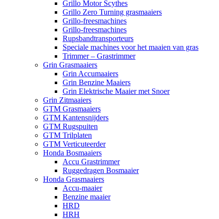
Grillo Motor Scythes
Grillo Zero Turning grasmaaiers
Grillo-freesmachines
Grillo-freesmachines
Rupsbandtransporteurs
Speciale machines voor het maaien van gras
Trimmer – Grastrimmer
Grin Grasmaaiers
Grin Accumaaiers
Grin Benzine Maaiers
Grin Elektrische Maaier met Snoer
Grin Zitmaaiers
GTM Grasmaaiers
GTM Kantensnijders
GTM Rugspuiten
GTM Trilplaten
GTM Verticuteerder
Honda Bosmaaiers
Accu Grastrimmer
Ruggedragen Bosmaaier
Honda Grasmaaiers
Accu-maaier
Benzine maaier
HRD
HRH