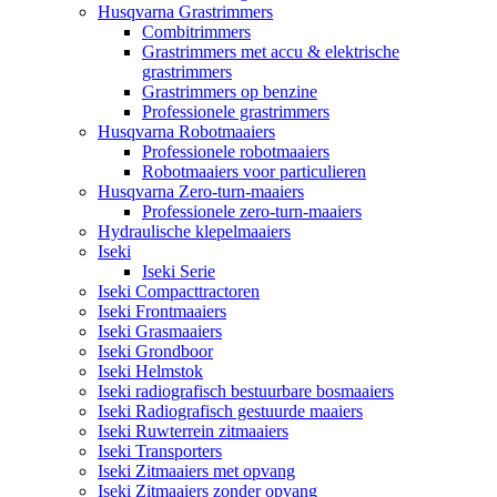
Husqvarna Grastrimmers
Combitrimmers
Grastrimmers met accu & elektrische
grastrimmers
Grastrimmers op benzine
Professionele grastrimmers
Husqvarna Robotmaaiers
Professionele robotmaaiers
Robotmaaiers voor particulieren
Husqvarna Zero-turn-maaiers
Professionele zero-turn-maaiers
Hydraulische klepelmaaiers
Iseki
Iseki Serie
Iseki Compacttractoren
Iseki Frontmaaiers
Iseki Grasmaaiers
Iseki Grondboor
Iseki Helmstok
Iseki radiografisch bestuurbare bosmaaiers
Iseki Radiografisch gestuurde maaiers
Iseki Ruwterrein zitmaaiers
Iseki Transporters
Iseki Zitmaaiers met opvang
Iseki Zitmaaiers zonder opvang