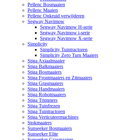
Pellenc Bosmaaien
Pellenc Maaien
Pellenc Onkruid verwijderen
Segway Navimow
Segway Navimow H-serie
Segway Navimow i-serie
Segway Navimow X-serie
Simplicity
Simplicity Tuintractoren
Simplicity Zero Turn Maaiers
Stiga Axiaalmaaier
Stiga Balkmaaiers
Stiga Bosmaaiers
Stiga Frontmaaiers en Zitmaaiers
Stiga Grasmaaiers
Stiga Handmaaiers
Stiga Robotmaaiers
Stiga Trimmers
Stiga Tuinfrezen
Stiga Tuintractoren
Stiga Verticuteermachines
Stokmaaiers
Sunseeker Bosmaaiers
Sunseeker Elite
Sunseeker Grasmaaiers