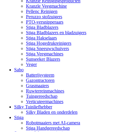
Kranzle Reinigingsproducten
Kranzle Veegmachine
Pellenc Reinigen
Peruzzo stofzuigers
PTO-versnipperaars
Stiga Bladblazers
Stiga Bladblazers en bladzuigers
Stiga Hakselaars
Stiga Hogedrukreinigers
Stiga Sneeuwschuivers
Stiga Veegmachines
Sunseeker Blazers
Veger
Sabo
Batterijsysteem
Gazontractoren
Grasmaaiers
Ruwterreinmachines
Tuingereedschap
Verticuteermachines
Silky Tuinliefhebber
Silky Bladen en onderdelen
Stiga
Robotmaaiers met AI-camera
Stiga Handgereedschap