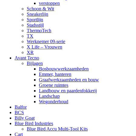
verstoppen
Schoon & Wit
Sneakerlijn
Sportlijn
Stadsstijl
ThermoTech
TX
Werknemer 09-serie
X Life – Vrouwen
XR
Avant Tecno
Bijlagen
Bosbouwwerkzaamheden
Emmer, hanteren
Graafwerkzaamheden en bouw
Groene ruimtes
Landbouw en paardenfokkerij
Landschap
Wegonderhoud
Balfor
BCS
Billy Goat
Blue Bird Industries
Blue Bird Accu Multi-Tool Kits
Cart