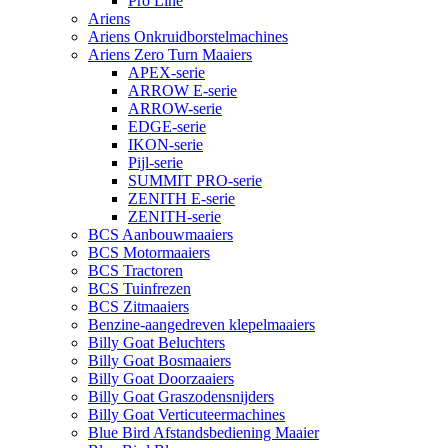
Pro Line
Ariens
Ariens Onkruidborstelmachines
Ariens Zero Turn Maaiers
APEX-serie
ARROW E-serie
ARROW-serie
EDGE-serie
IKON-serie
Pijl-serie
SUMMIT PRO-serie
ZENITH E-serie
ZENITH-serie
BCS Aanbouwmaaiers
BCS Motormaaiers
BCS Tractoren
BCS Tuinfrezen
BCS Zitmaaiers
Benzine-aangedreven klepelmaaiers
Billy Goat Beluchters
Billy Goat Bosmaaiers
Billy Goat Doorzaaiers
Billy Goat Graszodensnijders
Billy Goat Verticuteermachines
Blue Bird Afstandsbediening Maaier