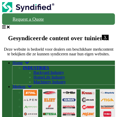
Request a Quote
Gesyndiceerde content over tuinieren
X
Deze website is bedoeld voor dealers om beschikbare merkcontent
te bekijken die ze kunnen syndiceren naar hun eigen websites.
Home
INDUSTRIES
Backyard Industry
HomeLife Industry
Machinery Industry
Merken