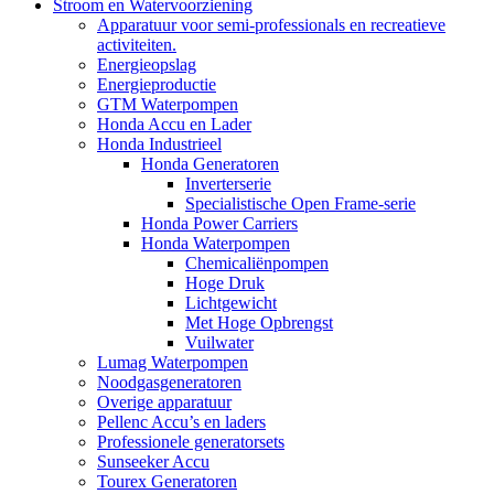
Stroom en Watervoorziening
Apparatuur voor semi-professionals en recreatieve
activiteiten.
Energieopslag
Energieproductie
GTM Waterpompen
Honda Accu en Lader
Honda Industrieel
Honda Generatoren
Inverterserie
Specialistische Open Frame-serie
Honda Power Carriers
Honda Waterpompen
Chemicaliënpompen
Hoge Druk
Lichtgewicht
Met Hoge Opbrengst
Vuilwater
Lumag Waterpompen
Noodgasgeneratoren
Overige apparatuur
Pellenc Accu’s en laders
Professionele generatorsets
Sunseeker Accu
Tourex Generatoren