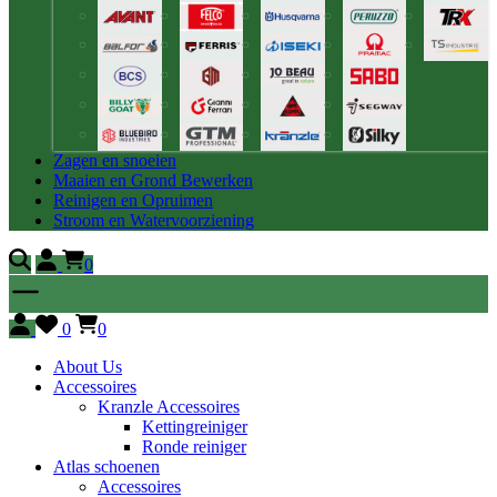
Zagen en snoeien
Maaien en Grond Bewerken
Reinigen en Opruimen
Stroom en Watervoorziening
0
0
0
About Us
Accessoires
Kranzle Accessoires
Kettingreiniger
Ronde reiniger
Atlas schoenen
Accessoires