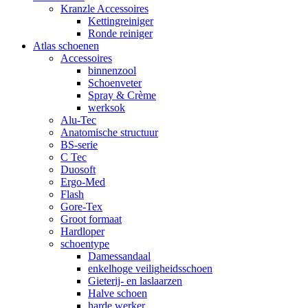
Kranzle Accessoires
Kettingreiniger
Ronde reiniger
Atlas schoenen
Accessoires
binnenzool
Schoenveter
Spray & Crème
werksok
Alu-Tec
Anatomische structuur
BS-serie
C Tec
Duosoft
Ergo-Med
Flash
Gore-Tex
Groot formaat
Hardloper
schoentype
Damessandaal
enkelhoge veiligheidsschoen
Gieterij- en laslaarzen
Halve schoen
harde werker