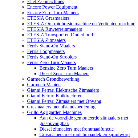
Eliet Zaaimachines
Encore Power Equipment
Encore Zero Turn Maaiers
ETESIA Grasmaaiers
ETESIA Onkruidborstelmachine en Verticuteermachine
ETESIA Ruwterreinmaaiers
ETESIA Transport en Onderhoud
ETESIA Zitmaaiers
Ferris Stand-On Maaiers
Ferris Loopmaaiers
Ferris Stand-On Strooiers
Ferris Zero Turn Maaiers
Benzine Zero Turn Maaiers
Diesel Zero Turn Maaiers
Garmech Grondbewerking
Garmech Maaien
Gianni Ferrari Elektrische Zitmaaiers
Gianni Ferrari Kniktractoren
Gianni Ferrari Zitmaaiers met Opvang
Grasmaaiers met afstandsbediening
Grillo Agrigarden Machines
Aan de voorzijde gemonteerde zitmaaiers met
grasopvangbak
Diesel zitmaaiers met frontmaaifunctie
Grasmaaiers met mulchmaaidek en zij-uitworp