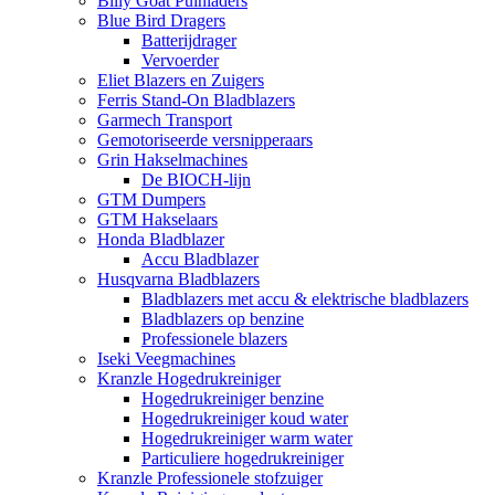
Billy Goat Puinladers
Blue Bird Dragers
Batterijdrager
Vervoerder
Eliet Blazers en Zuigers
Ferris Stand-On Bladblazers
Garmech Transport
Gemotoriseerde versnipperaars
Grin Hakselmachines
De BIOCH-lijn
GTM Dumpers
GTM Hakselaars
Honda Bladblazer
Accu Bladblazer
Husqvarna Bladblazers
Bladblazers met accu & elektrische bladblazers
Bladblazers op benzine
Professionele blazers
Iseki Veegmachines
Kranzle Hogedrukreiniger
Hogedrukreiniger benzine
Hogedrukreiniger koud water
Hogedrukreiniger warm water
Particuliere hogedrukreiniger
Kranzle Professionele stofzuiger