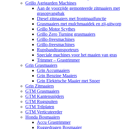
Grillo Agrigarden Machines
Aan de voorzijde gemonteerde zitmaaiers met
grasopvangbak
Diesel zitmaaiers met frontmaaifunctie
Grasmaaiers met mulchmaaidek en zij-uitworp
Grillo Motor Scythes
Grillo Zero Turning grasmaaiers
Grillo-freesmachines
Grillo-freesmachines
Rupsbandtransporteurs
Speciale machines voor het maaien van gras
Trimmer – Grastrimmer
Grin Grasmaaiers
Grin Accumaaiers
Grin Benzine Maaiers
Grin Elektrische Maaier met Snoer
Grin Zitmaaiers
GTM Grasmaaiers
GTM Kantensnijders
GTM Rugspuiten
GTM Trilplaten
GTM Verticuteerder
Honda Bosmaaiers
Accu Grastrimmer
Ruggedragen Bosmaaier