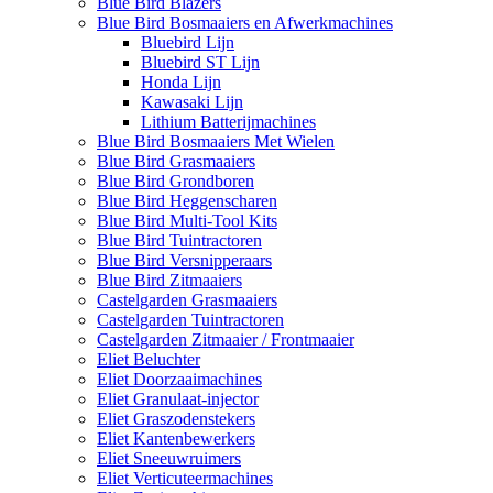
Blue Bird Blazers
Blue Bird Bosmaaiers en Afwerkmachines
Bluebird Lijn
Bluebird ST Lijn
Honda Lijn
Kawasaki Lijn
Lithium Batterijmachines
Blue Bird Bosmaaiers Met Wielen
Blue Bird Grasmaaiers
Blue Bird Grondboren
Blue Bird Heggenscharen
Blue Bird Multi-Tool Kits
Blue Bird Tuintractoren
Blue Bird Versnipperaars
Blue Bird Zitmaaiers
Castelgarden Grasmaaiers
Castelgarden Tuintractoren
Castelgarden Zitmaaier / Frontmaaier
Eliet Beluchter
Eliet Doorzaaimachines
Eliet Granulaat-injector
Eliet Graszodenstekers
Eliet Kantenbewerkers
Eliet Sneeuwruimers
Eliet Verticuteermachines