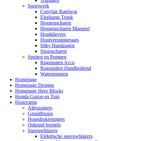
Trilplaten
Snoeiwerk
Conyfair Ratelwig
Elephants Trunk
Heggenscharen
Heggenscharen Manueel
Houtklievers
Houtversnipperaars
Silky Handzagen
Snoeischaren
Spuiten en Pompen
Rugspuiten Accu
Rugspuiten Handbediend
Waterpompen
Homepage
Homepage Designs
Homepage Hero Blocks
Honda Gazon en Tuin
Husqvarna
Alleszuigers
Grondfrezen
Hogedrukreinigers
Onkruid borstels
Sneeuwblazers
Elektrische sneeuwblazers