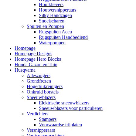
Houtklievers
Houtversnipperaars
Silky Handzagen
Snoeischaren
Spuiten en Pompen
Rugspuiten Accu
Rugspuiten Handbediend
Waterpompen
Homepage
Homepage Designs
Homepage Hero Blocks
Honda Gazon en Tuin
Husqvarna
Alleszuigers
Grondfrezen
Hogedrukreinigers
Onkruid borstels
Sneeuwblazers
Elektrische sneeuwblazers
Sneeuwblazers voor particulieren
Verdichters
Stampers
Voorwaardse trilplaten
Versnipperaars
Verticuteermachines