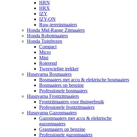
HRN
HRX
IZY
IZY-ON
Ruw-terreinmaaiers
Honda Mid-Range Zitmaaiers
Honda Robotmaaiers
Honda Tuinfrezen
Compact
Micro
Mini
Roterend
Tweewielige trekker
Husqvarna Bosmaaiers
Bosmaaiers met accu & elektrische bosmaaiers
Bosmaaiers op benzine
Professionele bosmaaiers
Husqvarna Frontzitmaaiers
Frontzitmaaiers voor thuisgebruik
Professionele frontzitmaaiers
Husqvarna Gazonmaaiers
Gazonmaaiers met accu & elektrische
gazonmaaiers
Grasmaaiers op benzine
Professionele gazonmaaiers