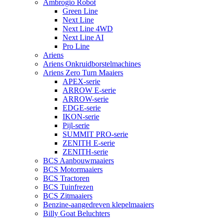
Ambrogio Robot
Green Line
Next Line
Next Line 4WD
Next Line AI
Pro Line
Ariens
Ariens Onkruidborstelmachines
Ariens Zero Turn Maaiers
APEX-serie
ARROW E-serie
ARROW-serie
EDGE-serie
IKON-serie
Pijl-serie
SUMMIT PRO-serie
ZENITH E-serie
ZENITH-serie
BCS Aanbouwmaaiers
BCS Motormaaiers
BCS Tractoren
BCS Tuinfrezen
BCS Zitmaaiers
Benzine-aangedreven klepelmaaiers
Billy Goat Beluchters