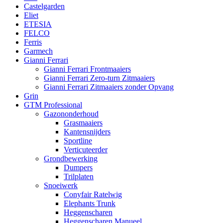
Castelgarden
Eliet
ETESIA
FELCO
Ferris
Garmech
Gianni Ferrari
Gianni Ferrari Frontmaaiers
Gianni Ferrari Zero-turn Zitmaaiers
Gianni Ferrari Zitmaaiers zonder Opvang
Grin
GTM Professional
Gazononderhoud
Grasmaaiers
Kantensnijders
Sportline
Verticuteerder
Grondbewerking
Dumpers
Trilplaten
Snoeiwerk
Conyfair Ratelwig
Elephants Trunk
Heggenscharen
Heggenscharen Manueel