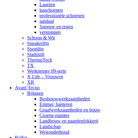
Laarzen
lasschoenen
professionele schoenen
sandaal
Sneeuw en regen
verstoppen
Schoon & Wit
Sneakerlijn
Sportlijn
Stadsstijl
ThermoTech
TX
Werknemer 09-serie
X Life – Vrouwen
XR
Avant Tecno
Bijlagen
Bosbouwwerkzaamheden
Emmer, hanteren
Graafwerkzaamheden en bouw
Groene ruimtes
Landbouw en paardenfokkerij
Landschap
Wegonderhoud
Balfor