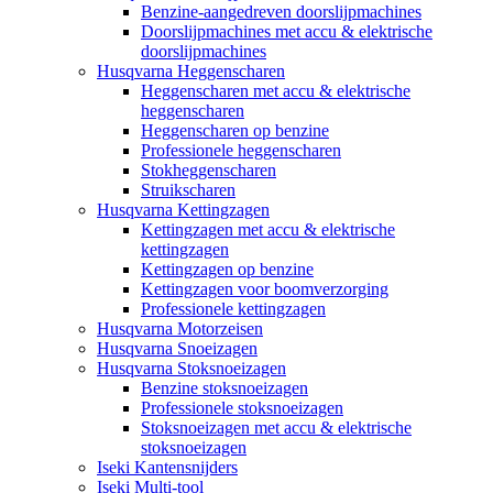
Benzine-aangedreven doorslijpmachines
Doorslijpmachines met accu & elektrische
doorslijpmachines
Husqvarna Heggenscharen
Heggenscharen met accu & elektrische
heggenscharen
Heggenscharen op benzine
Professionele heggenscharen
Stokheggenscharen
Struikscharen
Husqvarna Kettingzagen
Kettingzagen met accu & elektrische
kettingzagen
Kettingzagen op benzine
Kettingzagen voor boomverzorging
Professionele kettingzagen
Husqvarna Motorzeisen
Husqvarna Snoeizagen
Husqvarna Stoksnoeizagen
Benzine stoksnoeizagen
Professionele stoksnoeizagen
Stoksnoeizagen met accu & elektrische
stoksnoeizagen
Iseki Kantensnijders
Iseki Multi-tool