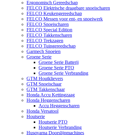
Ergonomisch Gereedschap
FELCO Elektrische draagbare snoeischaren
FELCO Keukengereedschap
FELCO Messen voor ent- en snoeiwerk
FELCO Snoeischaren
FELCO Special Edition
FELCO Takkenscharen
FELCO Trekzagen
FELCO Tuingereedschap
Garmech Snoeien
Groene Serie
Groene Serie Batterij
Groene Serie PTO
Groene Serie Verbranding
GTM Houtklievers
GTM Snoeischaar
GTM Takkenschaar
Honda Accu Kettingzaag
Honda Heggenscharen
Accu Heggenscharen
Honda Versatool
Houtserie
Houtserie PTO
Houtserie Verbranding
Husqvarna Doorslijpmachines