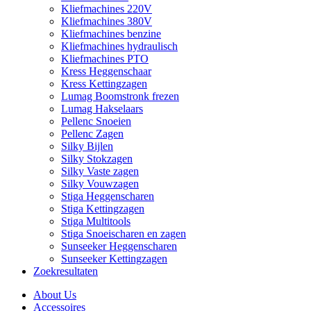
Kliefmachines 220V
Kliefmachines 380V
Kliefmachines benzine
Kliefmachines hydraulisch
Kliefmachines PTO
Kress Heggenschaar
Kress Kettingzagen
Lumag Boomstronk frezen
Lumag Hakselaars
Pellenc Snoeien
Pellenc Zagen
Silky Bijlen
Silky Stokzagen
Silky Vaste zagen
Silky Vouwzagen
Stiga Heggenscharen
Stiga Kettingzagen
Stiga Multitools
Stiga Snoeischaren en zagen
Sunseeker Heggenscharen
Sunseeker Kettingzagen
Zoekresultaten
About Us
Accessoires