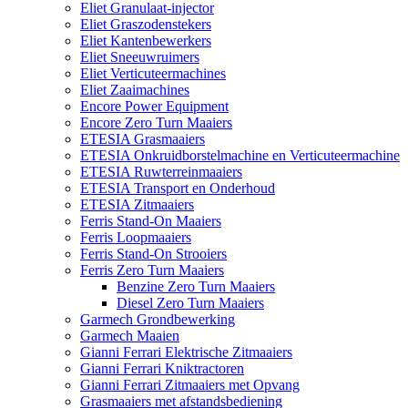
Eliet Granulaat-injector
Eliet Graszodenstekers
Eliet Kantenbewerkers
Eliet Sneeuwruimers
Eliet Verticuteermachines
Eliet Zaaimachines
Encore Power Equipment
Encore Zero Turn Maaiers
ETESIA Grasmaaiers
ETESIA Onkruidborstelmachine en Verticuteermachine
ETESIA Ruwterreinmaaiers
ETESIA Transport en Onderhoud
ETESIA Zitmaaiers
Ferris Stand-On Maaiers
Ferris Loopmaaiers
Ferris Stand-On Strooiers
Ferris Zero Turn Maaiers
Benzine Zero Turn Maaiers
Diesel Zero Turn Maaiers
Garmech Grondbewerking
Garmech Maaien
Gianni Ferrari Elektrische Zitmaaiers
Gianni Ferrari Kniktractoren
Gianni Ferrari Zitmaaiers met Opvang
Grasmaaiers met afstandsbediening