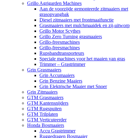
Grillo Agrigarden Machines
Aan de voorzijde gemonteerde zitmaaiers met
grasopvangbak
Diesel zitmaaiers met frontmaaifunctie
Grasmaaiers met mulchmaaidek en zij-uitworp
Grillo Motor Scythes
Grillo Zero Turning grasmaaiers
Grillo-freesmachines
Grillo-freesmachines
Rupsbandtransporteurs
Speciale machines voor het maaien van gras
Trimmer – Grastrimmer
Grin Grasmaaiers
Grin Accumaaiers
Grin Benzine Maaiers
Grin Elektrische Maaier met Snoer
Grin Zitmaaiers
GTM Grasmaaiers
GTM Kantensnijders
GTM Rugspuiten
GTM Trilplaten
GTM Verticuteerder
Honda Bosmaaiers
Accu Grastrimmer
Ruggedragen Bosmaaier