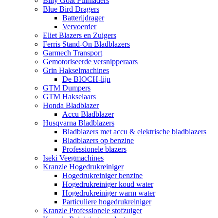
Billy Goat Puinladers
Blue Bird Dragers
Batterijdrager
Vervoerder
Eliet Blazers en Zuigers
Ferris Stand-On Bladblazers
Garmech Transport
Gemotoriseerde versnipperaars
Grin Hakselmachines
De BIOCH-lijn
GTM Dumpers
GTM Hakselaars
Honda Bladblazer
Accu Bladblazer
Husqvarna Bladblazers
Bladblazers met accu & elektrische bladblazers
Bladblazers op benzine
Professionele blazers
Iseki Veegmachines
Kranzle Hogedrukreiniger
Hogedrukreiniger benzine
Hogedrukreiniger koud water
Hogedrukreiniger warm water
Particuliere hogedrukreiniger
Kranzle Professionele stofzuiger