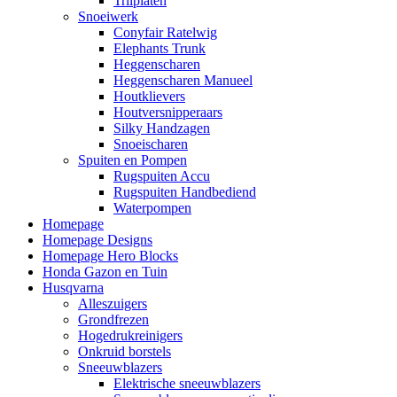
Trilplaten
Snoeiwerk
Conyfair Ratelwig
Elephants Trunk
Heggenscharen
Heggenscharen Manueel
Houtklievers
Houtversnipperaars
Silky Handzagen
Snoeischaren
Spuiten en Pompen
Rugspuiten Accu
Rugspuiten Handbediend
Waterpompen
Homepage
Homepage Designs
Homepage Hero Blocks
Honda Gazon en Tuin
Husqvarna
Alleszuigers
Grondfrezen
Hogedrukreinigers
Onkruid borstels
Sneeuwblazers
Elektrische sneeuwblazers