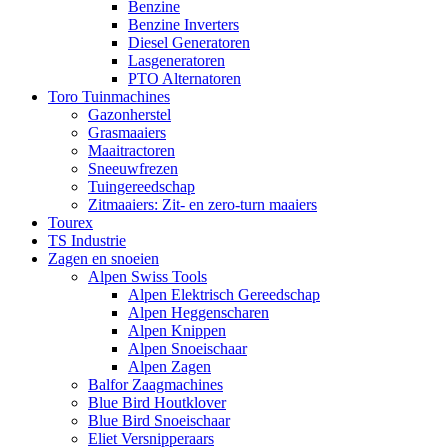
Benzine
Benzine Inverters
Diesel Generatoren
Lasgeneratoren
PTO Alternatoren
Toro Tuinmachines
Gazonherstel
Grasmaaiers
Maaitractoren
Sneeuwfrezen
Tuingereedschap
Zitmaaiers: Zit- en zero-turn maaiers
Tourex
TS Industrie
Zagen en snoeien
Alpen Swiss Tools
Alpen Elektrisch Gereedschap
Alpen Heggenscharen
Alpen Knippen
Alpen Snoeischaar
Alpen Zagen
Balfor Zaagmachines
Blue Bird Houtklover
Blue Bird Snoeischaar
Eliet Versnipperaars