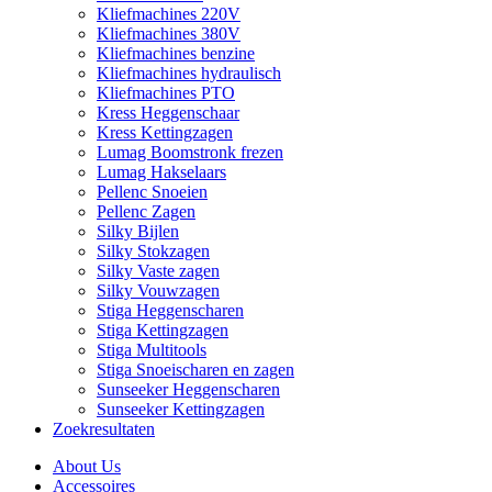
Kliefmachines 220V
Kliefmachines 380V
Kliefmachines benzine
Kliefmachines hydraulisch
Kliefmachines PTO
Kress Heggenschaar
Kress Kettingzagen
Lumag Boomstronk frezen
Lumag Hakselaars
Pellenc Snoeien
Pellenc Zagen
Silky Bijlen
Silky Stokzagen
Silky Vaste zagen
Silky Vouwzagen
Stiga Heggenscharen
Stiga Kettingzagen
Stiga Multitools
Stiga Snoeischaren en zagen
Sunseeker Heggenscharen
Sunseeker Kettingzagen
Zoekresultaten
About Us
Accessoires