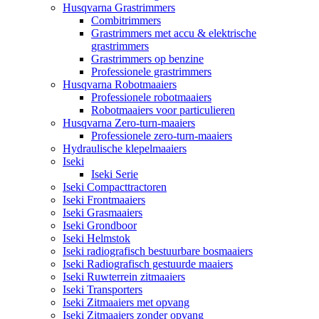
Husqvarna Grastrimmers
Combitrimmers
Grastrimmers met accu & elektrische
grastrimmers
Grastrimmers op benzine
Professionele grastrimmers
Husqvarna Robotmaaiers
Professionele robotmaaiers
Robotmaaiers voor particulieren
Husqvarna Zero-turn-maaiers
Professionele zero-turn-maaiers
Hydraulische klepelmaaiers
Iseki
Iseki Serie
Iseki Compacttractoren
Iseki Frontmaaiers
Iseki Grasmaaiers
Iseki Grondboor
Iseki Helmstok
Iseki radiografisch bestuurbare bosmaaiers
Iseki Radiografisch gestuurde maaiers
Iseki Ruwterrein zitmaaiers
Iseki Transporters
Iseki Zitmaaiers met opvang
Iseki Zitmaaiers zonder opvang