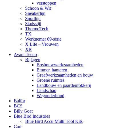
verstoppen
Schoon & Wit
Sneakerlijn
Sportlijn
Stadsstijl
ThermoTech
TX
Werknemer 09-serie
X Life – Vrouwen
XR
Avant Tecno
Bijlagen
Bosbouwwerkzaamheden
Emmer, hanteren
Graafwerkzaamheden en bouw
Groene ruimtes
Landbouw en paardenfokkerij
Landschap
Wegonderhoud
Balfor
BCS
Billy Goat
Blue Bird Industries
Blue Bird Accu Multi-Tool Kits
Cart