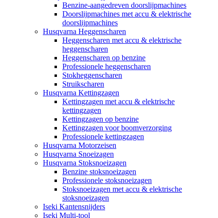
Benzine-aangedreven doorslijpmachines
Doorslijpmachines met accu & elektrische
doorslijpmachines
Husqvarna Heggenscharen
Heggenscharen met accu & elektrische
heggenscharen
Heggenscharen op benzine
Professionele heggenscharen
Stokheggenscharen
Struikscharen
Husqvarna Kettingzagen
Kettingzagen met accu & elektrische
kettingzagen
Kettingzagen op benzine
Kettingzagen voor boomverzorging
Professionele kettingzagen
Husqvarna Motorzeisen
Husqvarna Snoeizagen
Husqvarna Stoksnoeizagen
Benzine stoksnoeizagen
Professionele stoksnoeizagen
Stoksnoeizagen met accu & elektrische
stoksnoeizagen
Iseki Kantensnijders
Iseki Multi-tool