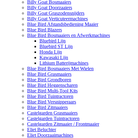
Billy Goat Bosmaaiers
Billy Goat Doorzaaiers
Billy Goat Graszodensnijders
Billy Goat Verticuteermachines
Blue Bird Afstandsbediening Maaier
Blue Bird Blazers
Blue Bird Bosmaaiers en Afwerkmachines
Bluebird Lijn
Bluebird ST Lijn
Honda Lijn
Kawasaki Lijn
Lithium Batterijmachines
Blue Bird Bosmaaiers Met Wielen
Blue Bird Grasmaaiers
Blue Bird Grondboren
Blue Bird Heggenscharen
Blue Bird Multi-Tool Kits
Blue Bird Tuintractoren
Blue Bird Versnipperaars
Blue Bird Zitmaaiers
Castelgarden Grasmaaiers
Castelgarden Tuintractoren
Castelgarden Zitmaaier / Frontmaaier
Eliet Beluchter
Eliet Doorzaaimachines