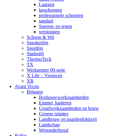
Laarzen
lasschoenen
professionele schoenen
sandaal
Sneeuw en regen
verstoppen
Schoon & Wit
Sneakerlijn
Sportlijn
Stadsstijl
ThermoTech
TX
Werknemer 09-serie
X Life – Vrouwen
XR
Avant Tecno
Bijlagen
Bosbouwwerkzaamheden
Emmer, hanteren
Graafwerkzaamheden en bouw
Groene ruimtes
Landbouw en paardenfokkerij
Landschap
Wegonderhoud
Balfor