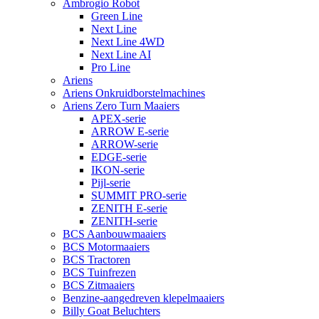
Ambrogio Robot
Green Line
Next Line
Next Line 4WD
Next Line AI
Pro Line
Ariens
Ariens Onkruidborstelmachines
Ariens Zero Turn Maaiers
APEX-serie
ARROW E-serie
ARROW-serie
EDGE-serie
IKON-serie
Pijl-serie
SUMMIT PRO-serie
ZENITH E-serie
ZENITH-serie
BCS Aanbouwmaaiers
BCS Motormaaiers
BCS Tractoren
BCS Tuinfrezen
BCS Zitmaaiers
Benzine-aangedreven klepelmaaiers
Billy Goat Beluchters