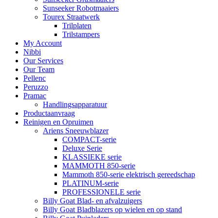
Sunseeker Robotmaaiers
Tourex Straatwerk
Trilplaten
Trilstampers
My Account
Nibbi
Our Services
Our Team
Pellenc
Peruzzo
Pramac
Handlingsapparatuur
Productaanvraag
Reinigen en Opruimen
Ariens Sneeuwblazer
COMPACT-serie
Deluxe Serie
KLASSIEKE serie
MAMMOTH 850-serie
Mammoth 850-serie elektrisch gereedschap
PLATINUM-serie
PROFESSIONELE serie
Billy Goat Blad- en afvalzuigers
Billy Goat Bladblazers op wielen en op stand