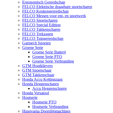
Ergonomisch Gereedschap
FELCO Elektrische draagbare snoeischaren
FELCO Keukengereedschap
FELCO Messen voor ent- en snoeiwerk
FELCO Snoeischaren
FELCO Special Edition
FELCO Takkenscharen
FELCO Trekzagen
FELCO Tuingereedschap
Garmech Snoeien
Groene Serie
Groene Serie Batterij
Groene Serie PTO
Groene Serie Verbranding
GTM Houtklievers
GTM Snoeischaar
GTM Takkenschaar
Honda Accu Kettingzaag
Honda Heggenscharen
Accu Heggenscharen
Honda Versatool
Houtserie
Houtserie PTO
Houtserie Verbranding
Husqvarna Doorslijpmachines