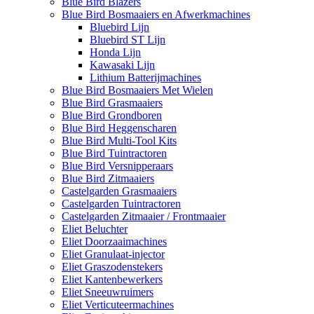
Blue Bird Blazers
Blue Bird Bosmaaiers en Afwerkmachines
Bluebird Lijn
Bluebird ST Lijn
Honda Lijn
Kawasaki Lijn
Lithium Batterijmachines
Blue Bird Bosmaaiers Met Wielen
Blue Bird Grasmaaiers
Blue Bird Grondboren
Blue Bird Heggenscharen
Blue Bird Multi-Tool Kits
Blue Bird Tuintractoren
Blue Bird Versnipperaars
Blue Bird Zitmaaiers
Castelgarden Grasmaaiers
Castelgarden Tuintractoren
Castelgarden Zitmaaier / Frontmaaier
Eliet Beluchter
Eliet Doorzaaimachines
Eliet Granulaat-injector
Eliet Graszodenstekers
Eliet Kantenbewerkers
Eliet Sneeuwruimers
Eliet Verticuteermachines