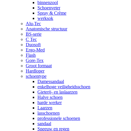
binnenzool
Schoenveter
Spray & Crème
werksok
Alu-Tec
Anatomische structuur
BS-serie
C Tec
Duosoft
Ergo-Med
Flash
Gore-Tex
Groot formaat
Hardloper
schoentype
Damessandaal
enkelhoge veiligheidsschoen
Gieterij- en laslaarzen
Halve schoen
harde werker
Laarzen
lasschoenen
professionele schoenen
sandaal
Sneeuw en regen