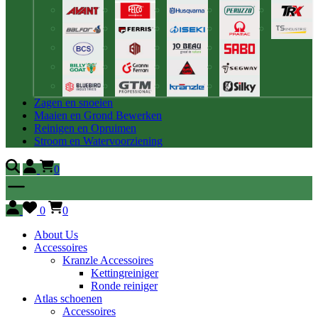
Zagen en snoeien
Maaien en Grond Bewerken
Reinigen en Opruimen
Stroom en Watervoorziening
0
0
0
About Us
Accessoires
Kranzle Accessoires
Kettingreiniger
Ronde reiniger
Atlas schoenen
Accessoires