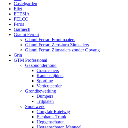
Castelgarden
Eliet
ETESIA
FELCO
Ferris
Garmech
Gianni Ferrari
Gianni Ferrari Frontmaaiers
Gianni Ferrari Zero-turn Zitmaaiers
Gianni Ferrari Zitmaaiers zonder Opvang
Grin
GTM Professional
Gazononderhoud
Grasmaaiers
Kantensnijders
Sportline
Verticuteerder
Grondbewerking
Dumpers
Trilplaten
Snoeiwerk
Conyfair Ratelwig
Elephants Trunk
Heggenscharen
Heggenscharen Manueel