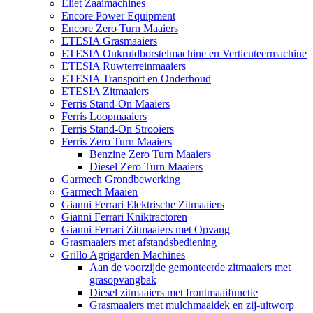
Eliet Zaaimachines
Encore Power Equipment
Encore Zero Turn Maaiers
ETESIA Grasmaaiers
ETESIA Onkruidborstelmachine en Verticuteermachine
ETESIA Ruwterreinmaaiers
ETESIA Transport en Onderhoud
ETESIA Zitmaaiers
Ferris Stand-On Maaiers
Ferris Loopmaaiers
Ferris Stand-On Strooiers
Ferris Zero Turn Maaiers
Benzine Zero Turn Maaiers
Diesel Zero Turn Maaiers
Garmech Grondbewerking
Garmech Maaien
Gianni Ferrari Elektrische Zitmaaiers
Gianni Ferrari Kniktractoren
Gianni Ferrari Zitmaaiers met Opvang
Grasmaaiers met afstandsbediening
Grillo Agrigarden Machines
Aan de voorzijde gemonteerde zitmaaiers met
grasopvangbak
Diesel zitmaaiers met frontmaaifunctie
Grasmaaiers met mulchmaaidek en zij-uitworp