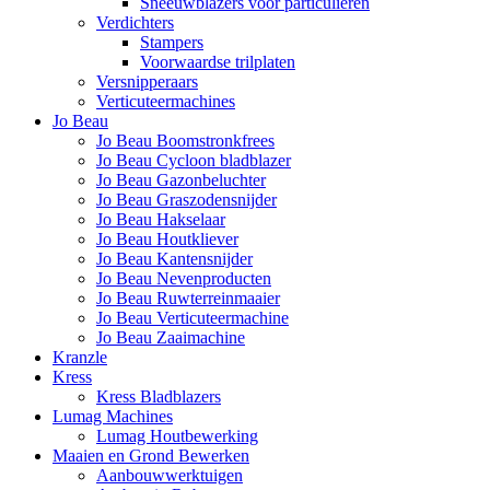
Sneeuwblazers voor particulieren
Verdichters
Stampers
Voorwaardse trilplaten
Versnipperaars
Verticuteermachines
Jo Beau
Jo Beau Boomstronkfrees
Jo Beau Cycloon bladblazer
Jo Beau Gazonbeluchter
Jo Beau Graszodensnijder
Jo Beau Hakselaar
Jo Beau Houtkliever
Jo Beau Kantensnijder
Jo Beau Nevenproducten
Jo Beau Ruwterreinmaaier
Jo Beau Verticuteermachine
Jo Beau Zaaimachine
Kranzle
Kress
Kress Bladblazers
Lumag Machines
Lumag Houtbewerking
Maaien en Grond Bewerken
Aanbouwwerktuigen