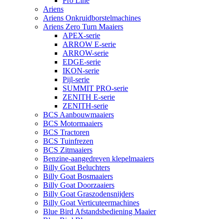
Pro Line
Ariens
Ariens Onkruidborstelmachines
Ariens Zero Turn Maaiers
APEX-serie
ARROW E-serie
ARROW-serie
EDGE-serie
IKON-serie
Pijl-serie
SUMMIT PRO-serie
ZENITH E-serie
ZENITH-serie
BCS Aanbouwmaaiers
BCS Motormaaiers
BCS Tractoren
BCS Tuinfrezen
BCS Zitmaaiers
Benzine-aangedreven klepelmaaiers
Billy Goat Beluchters
Billy Goat Bosmaaiers
Billy Goat Doorzaaiers
Billy Goat Graszodensnijders
Billy Goat Verticuteermachines
Blue Bird Afstandsbediening Maaier