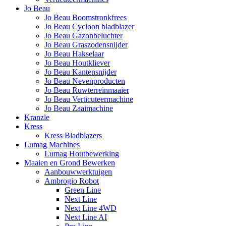
Jo Beau
Jo Beau Boomstronkfrees
Jo Beau Cycloon bladblazer
Jo Beau Gazonbeluchter
Jo Beau Graszodensnijder
Jo Beau Hakselaar
Jo Beau Houtkliever
Jo Beau Kantensnijder
Jo Beau Nevenproducten
Jo Beau Ruwterreinmaaier
Jo Beau Verticuteermachine
Jo Beau Zaaimachine
Kranzle
Kress
Kress Bladblazers
Lumag Machines
Lumag Houtbewerking
Maaien en Grond Bewerken
Aanbouwwerktuigen
Ambrogio Robot
Green Line
Next Line
Next Line 4WD
Next Line AI