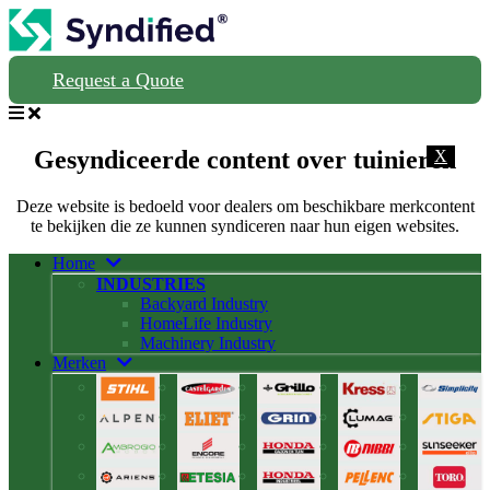
Request a Quote
Gesyndiceerde content over tuinieren
X
Deze website is bedoeld voor dealers om beschikbare merkcontent
te bekijken die ze kunnen syndiceren naar hun eigen websites.
Home
INDUSTRIES
Backyard Industry
HomeLife Industry
Machinery Industry
Merken