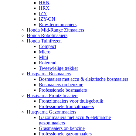
HRN
HRX
IZY
IZY-ON
Ruw-terreinmaaiers
Honda Mid-Range Zitmaaiers
Honda Robotmaaiers
Honda Tuinfrezen
Compact
Micro
Mini
Roterend
Tweewielige trekker
Husqvarna Bosmaaiers
Bosmaaiers met accu & elektrische bosmaaiers
Bosmaaiers op benzine
Professionele bosmaaiers
Husqvarna Frontzitmaaiers
Frontzitmaaiers voor thuisgebruik
Professionele frontzitmaaiers
Husqvarna Gazonmaaiers
Gazonmaaiers met accu & elektrische
gazonmaaiers
Grasmaaiers op benzine
Professionele gazonmaaiers