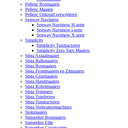
Pellenc Bosmaaien
Pellenc Maaien
Pellenc Onkruid verwijderen
Segway Navimow
Segway Navimow H-serie
Segway Navimow i-serie
Segway Navimow X-serie
Simplicity
Simplicity Tuintractoren
Simplicity Zero Turn Maaiers
Stiga Axiaalmaaier
Stiga Balkmaaiers
Stiga Bosmaaiers
Stiga Frontmaaiers en Zitmaaiers
Stiga Grasmaaiers
Stiga Handmaaiers
Stiga Robotmaaiers
Stiga Trimmers
Stiga Tuinfrezen
Stiga Tuintractoren
Stiga Verticuteermachines
Stokmaaiers
Sunseeker Bosmaaiers
Sunseeker Elite
Sunseeker Grasmaaiers