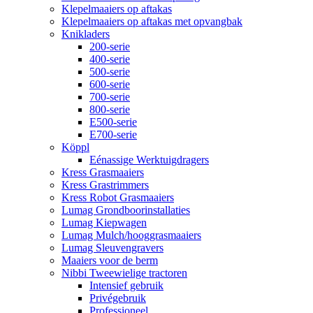
Klepelmaaiers op aftakas
Klepelmaaiers op aftakas met opvangbak
Knikladers
200-serie
400-serie
500-serie
600-serie
700-serie
800-serie
E500-serie
E700-serie
Köppl
Eénassige Werktuigdragers
Kress Grasmaaiers
Kress Grastrimmers
Kress Robot Grasmaaiers
Lumag Grondboorinstallaties
Lumag Kiepwagen
Lumag Mulch/hooggrasmaaiers
Lumag Sleuvengravers
Maaiers voor de berm
Nibbi Tweewielige tractoren
Intensief gebruik
Privégebruik
Professioneel