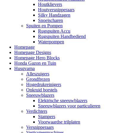
Houtklievers
Houtversnipperaars
Silky Handzagen
Snoeischaren
Spuiten en Pompen
Rugspuiten Accu
Rugspuiten Handbediend
Waterpompen
Homepage
Homepage Designs
Homepage Hero Blocks
Honda Gazon en Tuin
Husqvarna
Alleszuigers
Grondfrezen
Hogedrukreinigers
Onkruid borstels
Sneeuwblazers
Elektrische sneeuwblazers
Sneeuwblazers voor particulieren
Verdichters
Stampers
Voorwaardse trilplaten
Versnipperaars
Verticuteermachines