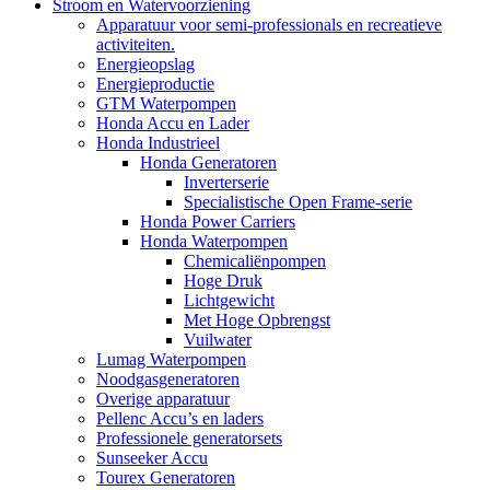
Stroom en Watervoorziening
Apparatuur voor semi-professionals en recreatieve
activiteiten.
Energieopslag
Energieproductie
GTM Waterpompen
Honda Accu en Lader
Honda Industrieel
Honda Generatoren
Inverterserie
Specialistische Open Frame-serie
Honda Power Carriers
Honda Waterpompen
Chemicaliënpompen
Hoge Druk
Lichtgewicht
Met Hoge Opbrengst
Vuilwater
Lumag Waterpompen
Noodgasgeneratoren
Overige apparatuur
Pellenc Accu’s en laders
Professionele generatorsets
Sunseeker Accu
Tourex Generatoren