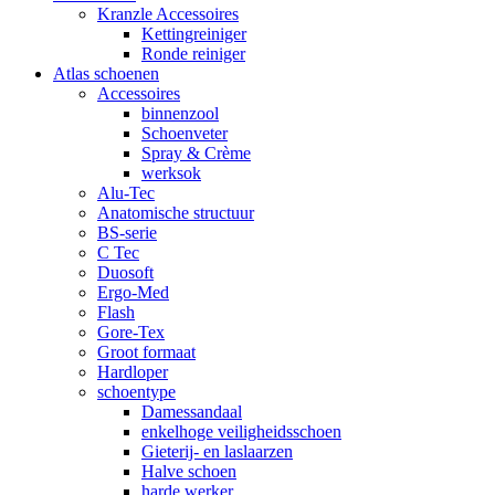
Kranzle Accessoires
Kettingreiniger
Ronde reiniger
Atlas schoenen
Accessoires
binnenzool
Schoenveter
Spray & Crème
werksok
Alu-Tec
Anatomische structuur
BS-serie
C Tec
Duosoft
Ergo-Med
Flash
Gore-Tex
Groot formaat
Hardloper
schoentype
Damessandaal
enkelhoge veiligheidsschoen
Gieterij- en laslaarzen
Halve schoen
harde werker