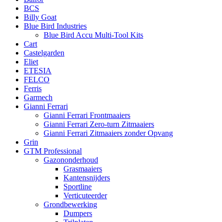
BCS
Billy Goat
Blue Bird Industries
Blue Bird Accu Multi-Tool Kits
Cart
Castelgarden
Eliet
ETESIA
FELCO
Ferris
Garmech
Gianni Ferrari
Gianni Ferrari Frontmaaiers
Gianni Ferrari Zero-turn Zitmaaiers
Gianni Ferrari Zitmaaiers zonder Opvang
Grin
GTM Professional
Gazononderhoud
Grasmaaiers
Kantensnijders
Sportline
Verticuteerder
Grondbewerking
Dumpers