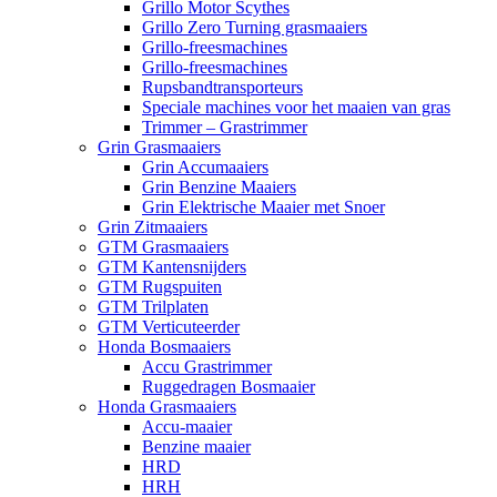
Grillo Motor Scythes
Grillo Zero Turning grasmaaiers
Grillo-freesmachines
Grillo-freesmachines
Rupsbandtransporteurs
Speciale machines voor het maaien van gras
Trimmer – Grastrimmer
Grin Grasmaaiers
Grin Accumaaiers
Grin Benzine Maaiers
Grin Elektrische Maaier met Snoer
Grin Zitmaaiers
GTM Grasmaaiers
GTM Kantensnijders
GTM Rugspuiten
GTM Trilplaten
GTM Verticuteerder
Honda Bosmaaiers
Accu Grastrimmer
Ruggedragen Bosmaaier
Honda Grasmaaiers
Accu-maaier
Benzine maaier
HRD
HRH