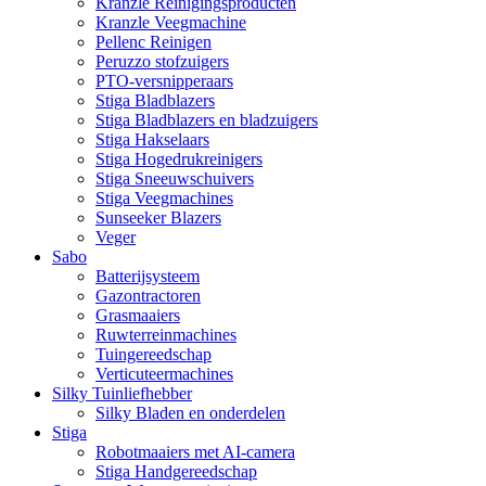
Kranzle Reinigingsproducten
Kranzle Veegmachine
Pellenc Reinigen
Peruzzo stofzuigers
PTO-versnipperaars
Stiga Bladblazers
Stiga Bladblazers en bladzuigers
Stiga Hakselaars
Stiga Hogedrukreinigers
Stiga Sneeuwschuivers
Stiga Veegmachines
Sunseeker Blazers
Veger
Sabo
Batterijsysteem
Gazontractoren
Grasmaaiers
Ruwterreinmachines
Tuingereedschap
Verticuteermachines
Silky Tuinliefhebber
Silky Bladen en onderdelen
Stiga
Robotmaaiers met AI-camera
Stiga Handgereedschap