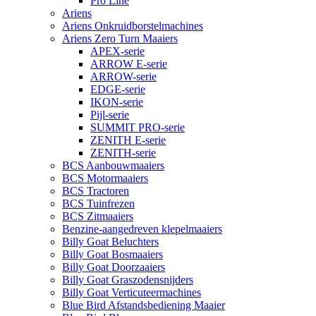
Pro Line
Ariens
Ariens Onkruidborstelmachines
Ariens Zero Turn Maaiers
APEX-serie
ARROW E-serie
ARROW-serie
EDGE-serie
IKON-serie
Pijl-serie
SUMMIT PRO-serie
ZENITH E-serie
ZENITH-serie
BCS Aanbouwmaaiers
BCS Motormaaiers
BCS Tractoren
BCS Tuinfrezen
BCS Zitmaaiers
Benzine-aangedreven klepelmaaiers
Billy Goat Beluchters
Billy Goat Bosmaaiers
Billy Goat Doorzaaiers
Billy Goat Graszodensnijders
Billy Goat Verticuteermachines
Blue Bird Afstandsbediening Maaier