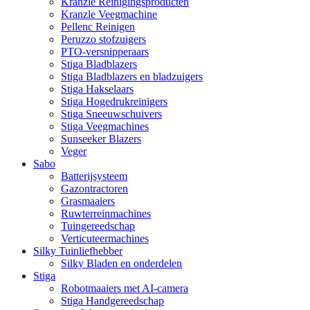
Kranzle Reinigingsproducten
Kranzle Veegmachine
Pellenc Reinigen
Peruzzo stofzuigers
PTO-versnipperaars
Stiga Bladblazers
Stiga Bladblazers en bladzuigers
Stiga Hakselaars
Stiga Hogedrukreinigers
Stiga Sneeuwschuivers
Stiga Veegmachines
Sunseeker Blazers
Veger
Sabo
Batterijsysteem
Gazontractoren
Grasmaaiers
Ruwterreinmachines
Tuingereedschap
Verticuteermachines
Silky Tuinliefhebber
Silky Bladen en onderdelen
Stiga
Robotmaaiers met AI-camera
Stiga Handgereedschap