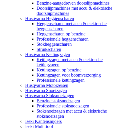
Benzine-aangedreven doorslijpmachines
Doorslijpmachines met accu & elektrische
doorslijpmachines
Husqvarna Heggenscharen
Heggenscharen met accu & elektrische
heggenscharen
Heggenscharen op benzine
Professionele heggenscharen
Stokheggenscharen
Struikscharen
Husqvarna Kettingzagen
Kettingzagen met accu & elektrische
kettingzagen
Kettingzagen op benzine
Kettingzagen voor boomverzorging
Professionele kettingzagen
Husqvarna Motorzeisen
Husqvarna Snoeizagen
Husqvarna Stoksnoeizagen
Benzine stoksnoeizagen
Professionele stoksnoeizagen
Stoksnoeizagen met accu & elektrische
stoksnoeizagen
Iseki Kantensnijders
Iseki Multi-tool