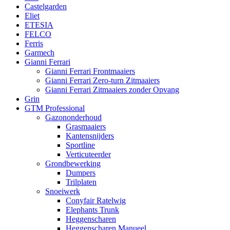
Castelgarden
Eliet
ETESIA
FELCO
Ferris
Garmech
Gianni Ferrari
Gianni Ferrari Frontmaaiers
Gianni Ferrari Zero-turn Zitmaaiers
Gianni Ferrari Zitmaaiers zonder Opvang
Grin
GTM Professional
Gazononderhoud
Grasmaaiers
Kantensnijders
Sportline
Verticuteerder
Grondbewerking
Dumpers
Trilplaten
Snoeiwerk
Conyfair Ratelwig
Elephants Trunk
Heggenscharen
Heggenscharen Manueel