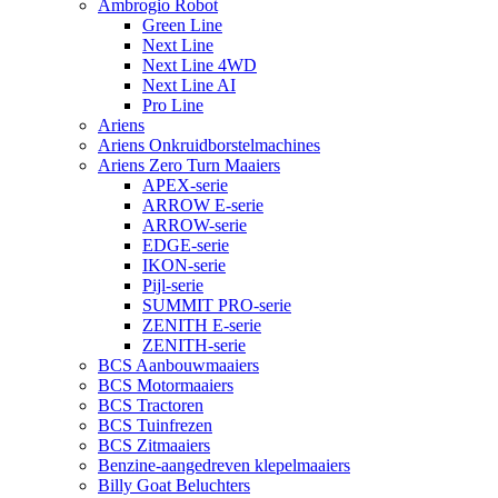
Ambrogio Robot
Green Line
Next Line
Next Line 4WD
Next Line AI
Pro Line
Ariens
Ariens Onkruidborstelmachines
Ariens Zero Turn Maaiers
APEX-serie
ARROW E-serie
ARROW-serie
EDGE-serie
IKON-serie
Pijl-serie
SUMMIT PRO-serie
ZENITH E-serie
ZENITH-serie
BCS Aanbouwmaaiers
BCS Motormaaiers
BCS Tractoren
BCS Tuinfrezen
BCS Zitmaaiers
Benzine-aangedreven klepelmaaiers
Billy Goat Beluchters