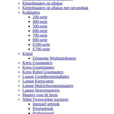
Klepelmaaiers op aftakas
Klepelmaaiers op aftakas met opvangbak
Knikladers
200-serie
400-serie
500-serie
600-serie
700-serie
800-serie
E500-serie
E700-serie
Köppl
Eénassige Werktuigdragers
Kress Grasmaaiers
Kress Grastrimmers
Kress Robot Grasmaaiers
Lumag Grondboorinstallaties
Lumag Kiepwagen
Lumag Mulch/hooggrasmaaiers
Lumag Sleuvengravers
Maaiers voor de berm
Nibbi Tweewielige tractoren
Intensief gebruik
Privégebruik
Professioneel