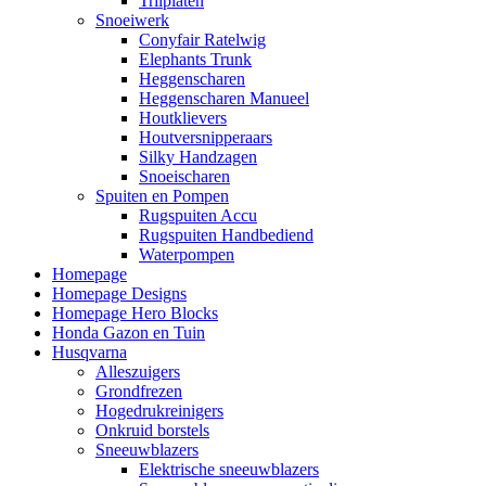
Trilplaten
Snoeiwerk
Conyfair Ratelwig
Elephants Trunk
Heggenscharen
Heggenscharen Manueel
Houtklievers
Houtversnipperaars
Silky Handzagen
Snoeischaren
Spuiten en Pompen
Rugspuiten Accu
Rugspuiten Handbediend
Waterpompen
Homepage
Homepage Designs
Homepage Hero Blocks
Honda Gazon en Tuin
Husqvarna
Alleszuigers
Grondfrezen
Hogedrukreinigers
Onkruid borstels
Sneeuwblazers
Elektrische sneeuwblazers