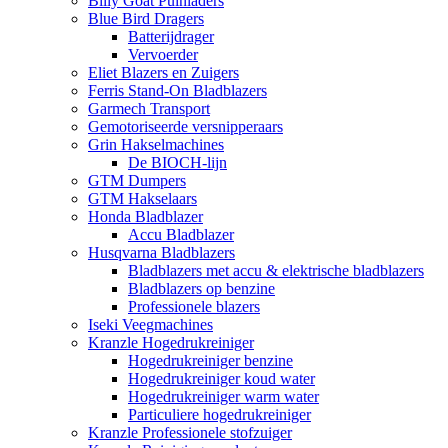
Billy Goat Puinladers
Blue Bird Dragers
Batterijdrager
Vervoerder
Eliet Blazers en Zuigers
Ferris Stand-On Bladblazers
Garmech Transport
Gemotoriseerde versnipperaars
Grin Hakselmachines
De BIOCH-lijn
GTM Dumpers
GTM Hakselaars
Honda Bladblazer
Accu Bladblazer
Husqvarna Bladblazers
Bladblazers met accu & elektrische bladblazers
Bladblazers op benzine
Professionele blazers
Iseki Veegmachines
Kranzle Hogedrukreiniger
Hogedrukreiniger benzine
Hogedrukreiniger koud water
Hogedrukreiniger warm water
Particuliere hogedrukreiniger
Kranzle Professionele stofzuiger