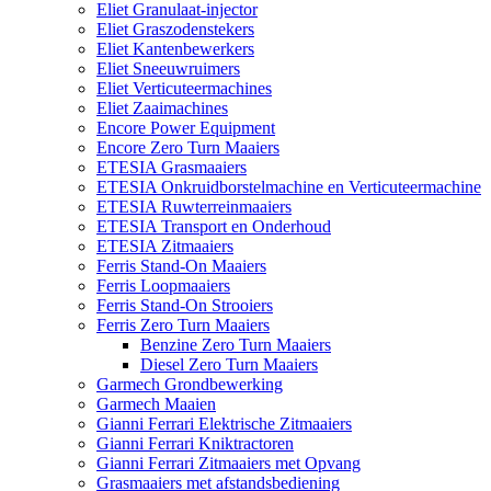
Eliet Granulaat-injector
Eliet Graszodenstekers
Eliet Kantenbewerkers
Eliet Sneeuwruimers
Eliet Verticuteermachines
Eliet Zaaimachines
Encore Power Equipment
Encore Zero Turn Maaiers
ETESIA Grasmaaiers
ETESIA Onkruidborstelmachine en Verticuteermachine
ETESIA Ruwterreinmaaiers
ETESIA Transport en Onderhoud
ETESIA Zitmaaiers
Ferris Stand-On Maaiers
Ferris Loopmaaiers
Ferris Stand-On Strooiers
Ferris Zero Turn Maaiers
Benzine Zero Turn Maaiers
Diesel Zero Turn Maaiers
Garmech Grondbewerking
Garmech Maaien
Gianni Ferrari Elektrische Zitmaaiers
Gianni Ferrari Kniktractoren
Gianni Ferrari Zitmaaiers met Opvang
Grasmaaiers met afstandsbediening