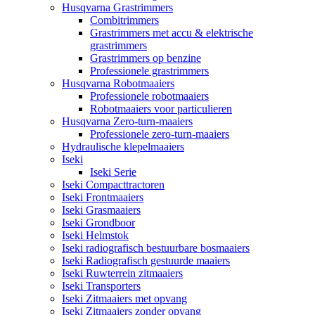
Husqvarna Grastrimmers
Combitrimmers
Grastrimmers met accu & elektrische
grastrimmers
Grastrimmers op benzine
Professionele grastrimmers
Husqvarna Robotmaaiers
Professionele robotmaaiers
Robotmaaiers voor particulieren
Husqvarna Zero-turn-maaiers
Professionele zero-turn-maaiers
Hydraulische klepelmaaiers
Iseki
Iseki Serie
Iseki Compacttractoren
Iseki Frontmaaiers
Iseki Grasmaaiers
Iseki Grondboor
Iseki Helmstok
Iseki radiografisch bestuurbare bosmaaiers
Iseki Radiografisch gestuurde maaiers
Iseki Ruwterrein zitmaaiers
Iseki Transporters
Iseki Zitmaaiers met opvang
Iseki Zitmaaiers zonder opvang