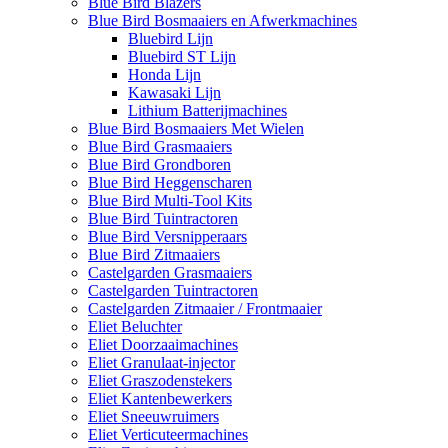
Blue Bird Blazers
Blue Bird Bosmaaiers en Afwerkmachines
Bluebird Lijn
Bluebird ST Lijn
Honda Lijn
Kawasaki Lijn
Lithium Batterijmachines
Blue Bird Bosmaaiers Met Wielen
Blue Bird Grasmaaiers
Blue Bird Grondboren
Blue Bird Heggenscharen
Blue Bird Multi-Tool Kits
Blue Bird Tuintractoren
Blue Bird Versnipperaars
Blue Bird Zitmaaiers
Castelgarden Grasmaaiers
Castelgarden Tuintractoren
Castelgarden Zitmaaier / Frontmaaier
Eliet Beluchter
Eliet Doorzaaimachines
Eliet Granulaat-injector
Eliet Graszodenstekers
Eliet Kantenbewerkers
Eliet Sneeuwruimers
Eliet Verticuteermachines