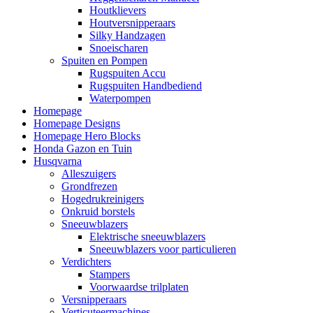
Houtklievers
Houtversnipperaars
Silky Handzagen
Snoeischaren
Spuiten en Pompen
Rugspuiten Accu
Rugspuiten Handbediend
Waterpompen
Homepage
Homepage Designs
Homepage Hero Blocks
Honda Gazon en Tuin
Husqvarna
Alleszuigers
Grondfrezen
Hogedrukreinigers
Onkruid borstels
Sneeuwblazers
Elektrische sneeuwblazers
Sneeuwblazers voor particulieren
Verdichters
Stampers
Voorwaardse trilplaten
Versnipperaars
Verticuteermachines