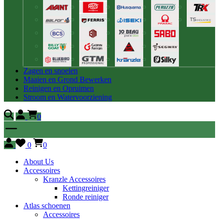
Zagen en snoeien
Maaien en Grond Bewerken
Reinigen en Opruimen
Stroom en Watervoorziening
0
0
0
About Us
Accessoires
Kranzle Accessoires
Kettingreiniger
Ronde reiniger
Atlas schoenen
Accessoires