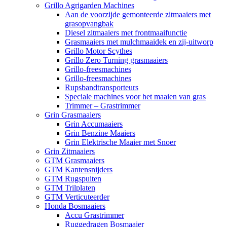
Grillo Agrigarden Machines
Aan de voorzijde gemonteerde zitmaaiers met
grasopvangbak
Diesel zitmaaiers met frontmaaifunctie
Grasmaaiers met mulchmaaidek en zij-uitworp
Grillo Motor Scythes
Grillo Zero Turning grasmaaiers
Grillo-freesmachines
Grillo-freesmachines
Rupsbandtransporteurs
Speciale machines voor het maaien van gras
Trimmer – Grastrimmer
Grin Grasmaaiers
Grin Accumaaiers
Grin Benzine Maaiers
Grin Elektrische Maaier met Snoer
Grin Zitmaaiers
GTM Grasmaaiers
GTM Kantensnijders
GTM Rugspuiten
GTM Trilplaten
GTM Verticuteerder
Honda Bosmaaiers
Accu Grastrimmer
Ruggedragen Bosmaaier