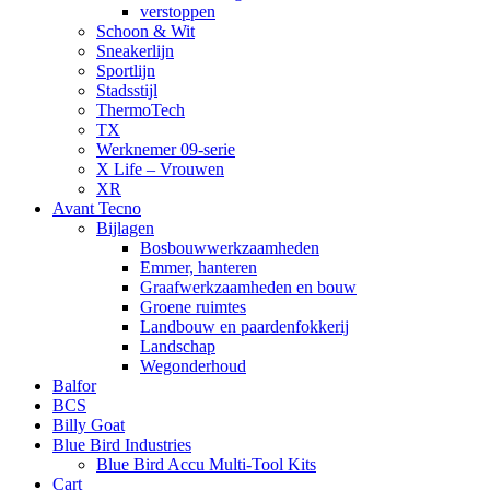
verstoppen
Schoon & Wit
Sneakerlijn
Sportlijn
Stadsstijl
ThermoTech
TX
Werknemer 09-serie
X Life – Vrouwen
XR
Avant Tecno
Bijlagen
Bosbouwwerkzaamheden
Emmer, hanteren
Graafwerkzaamheden en bouw
Groene ruimtes
Landbouw en paardenfokkerij
Landschap
Wegonderhoud
Balfor
BCS
Billy Goat
Blue Bird Industries
Blue Bird Accu Multi-Tool Kits
Cart