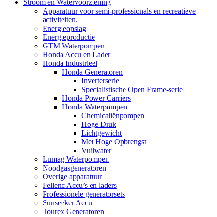
Stroom en Watervoorziening
Apparatuur voor semi-professionals en recreatieve
activiteiten.
Energieopslag
Energieproductie
GTM Waterpompen
Honda Accu en Lader
Honda Industrieel
Honda Generatoren
Inverterserie
Specialistische Open Frame-serie
Honda Power Carriers
Honda Waterpompen
Chemicaliënpompen
Hoge Druk
Lichtgewicht
Met Hoge Opbrengst
Vuilwater
Lumag Waterpompen
Noodgasgeneratoren
Overige apparatuur
Pellenc Accu’s en laders
Professionele generatorsets
Sunseeker Accu
Tourex Generatoren