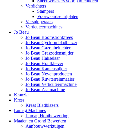
Sneeuwblazers voor particulieren
Verdichters
Stampers
Voorwaardse trilplaten
Versnipperaars
Verticuteermachines
Jo Beau
Jo Beau Boomstronkfrees
Jo Beau Cycloon bladblazer
Jo Beau Gazonbeluchter
Jo Beau Graszodensnijder
Jo Beau Hakselaar
Jo Beau Houtkliever
Jo Beau Kantensnijder
Jo Beau Nevenproducten
Jo Beau Ruwterreinmaaier
Jo Beau Verticuteermachine
Jo Beau Zaaimachine
Kranzle
Kress
Kress Bladblazers
Lumag Machines
Lumag Houtbewerking
Maaien en Grond Bewerken
Aanbouwwerktuigen