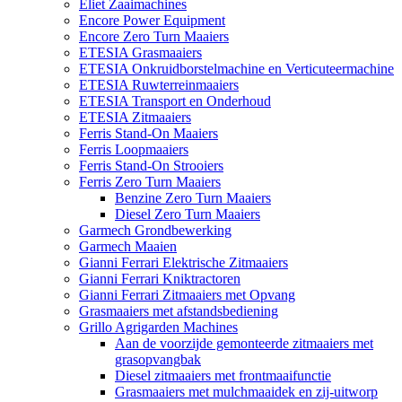
Eliet Zaaimachines
Encore Power Equipment
Encore Zero Turn Maaiers
ETESIA Grasmaaiers
ETESIA Onkruidborstelmachine en Verticuteermachine
ETESIA Ruwterreinmaaiers
ETESIA Transport en Onderhoud
ETESIA Zitmaaiers
Ferris Stand-On Maaiers
Ferris Loopmaaiers
Ferris Stand-On Strooiers
Ferris Zero Turn Maaiers
Benzine Zero Turn Maaiers
Diesel Zero Turn Maaiers
Garmech Grondbewerking
Garmech Maaien
Gianni Ferrari Elektrische Zitmaaiers
Gianni Ferrari Kniktractoren
Gianni Ferrari Zitmaaiers met Opvang
Grasmaaiers met afstandsbediening
Grillo Agrigarden Machines
Aan de voorzijde gemonteerde zitmaaiers met
grasopvangbak
Diesel zitmaaiers met frontmaaifunctie
Grasmaaiers met mulchmaaidek en zij-uitworp