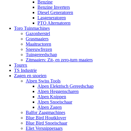
Benzine
Benzine Inverters
Diesel Generatoren
Lasgeneratoren
PTO Alternatoren
Toro Tuinmachines
Gazonherstel
Grasmaaiers
Maaitractoren
Sneeuwfrezen
Tuingereedschap
Zitmaaiers: Zit- en zero-turn maaiers
Tourex
TS Industrie
Zagen en snoeien
Alpen Swiss Tools
Alpen Elektrisch Gereedschap
Alpen Heggenscharen
Alpen Knippen
Alpen Snoeischaar
Alpen Zagen
Balfor Zaagmachines
Blue Bird Houtklover
Blue Bird Snoeischaar
Eliet Versnipperaars