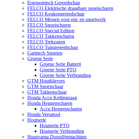
Ergonomisch Gereedschap
FELCO Elektrische draagbare snoeischaren
FELCO Keukengereedschap
FELCO Messen voor ent- en snoeiwerk
FELCO Snoeischaren
FELCO Special Edition
FELCO Takkenscharen
FELCO Trekzagen
FELCO Tuingereedschap
Garmech Snoeien
Groene Serie
Groene Serie Batterij
Groene Serie PTO
Groene Serie Verbranding
GTM Houtklievers
GTM Snoeischaar
GTM Takkenschaar
Honda Accu Kettingzaag
Honda Heggenscharen
Accu Heggenscharen
Honda Versatool
Houtserie
Houtserie PTO
Houtserie Verbranding
Husqvarna Doorslijpmachines