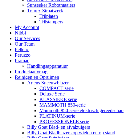
Sunseeker Robotmaaiers
Tourex Straatwerk
Trilplaten
Trilstampers
My Account
Nibbi
Our Services
Our Team
Pellenc
Peruzzo
Pramac
Handlingsapparatuur
Productaanvraag
Reinigen en Opruimen
Ariens Sneeuwblazer
COMPACT-serie
Deluxe Serie
KLASSIEKE serie
MAMMOTH 850-serie
Mammoth 850-serie elektrisch gereedschap
PLATINUM-serie
PROFESSIONELE serie
Billy Goat Blad- en afvalzuigers
Billy Goat Bladblazers op wielen en op stand