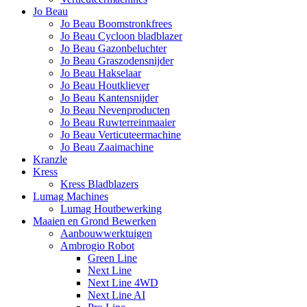
Jo Beau
Jo Beau Boomstronkfrees
Jo Beau Cycloon bladblazer
Jo Beau Gazonbeluchter
Jo Beau Graszodensnijder
Jo Beau Hakselaar
Jo Beau Houtkliever
Jo Beau Kantensnijder
Jo Beau Nevenproducten
Jo Beau Ruwterreinmaaier
Jo Beau Verticuteermachine
Jo Beau Zaaimachine
Kranzle
Kress
Kress Bladblazers
Lumag Machines
Lumag Houtbewerking
Maaien en Grond Bewerken
Aanbouwwerktuigen
Ambrogio Robot
Green Line
Next Line
Next Line 4WD
Next Line AI