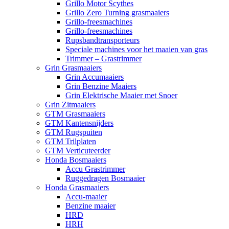
Grillo Motor Scythes
Grillo Zero Turning grasmaaiers
Grillo-freesmachines
Grillo-freesmachines
Rupsbandtransporteurs
Speciale machines voor het maaien van gras
Trimmer – Grastrimmer
Grin Grasmaaiers
Grin Accumaaiers
Grin Benzine Maaiers
Grin Elektrische Maaier met Snoer
Grin Zitmaaiers
GTM Grasmaaiers
GTM Kantensnijders
GTM Rugspuiten
GTM Trilplaten
GTM Verticuteerder
Honda Bosmaaiers
Accu Grastrimmer
Ruggedragen Bosmaaier
Honda Grasmaaiers
Accu-maaier
Benzine maaier
HRD
HRH