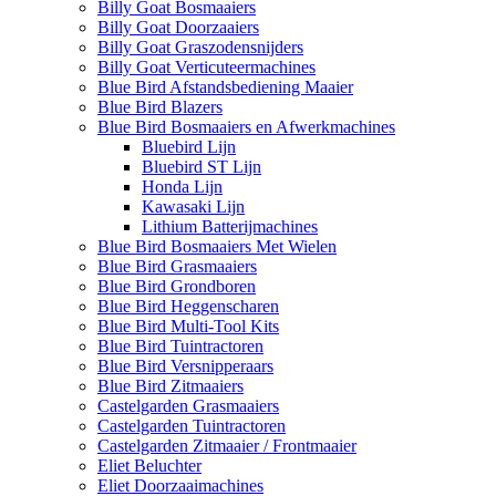
Billy Goat Bosmaaiers
Billy Goat Doorzaaiers
Billy Goat Graszodensnijders
Billy Goat Verticuteermachines
Blue Bird Afstandsbediening Maaier
Blue Bird Blazers
Blue Bird Bosmaaiers en Afwerkmachines
Bluebird Lijn
Bluebird ST Lijn
Honda Lijn
Kawasaki Lijn
Lithium Batterijmachines
Blue Bird Bosmaaiers Met Wielen
Blue Bird Grasmaaiers
Blue Bird Grondboren
Blue Bird Heggenscharen
Blue Bird Multi-Tool Kits
Blue Bird Tuintractoren
Blue Bird Versnipperaars
Blue Bird Zitmaaiers
Castelgarden Grasmaaiers
Castelgarden Tuintractoren
Castelgarden Zitmaaier / Frontmaaier
Eliet Beluchter
Eliet Doorzaaimachines