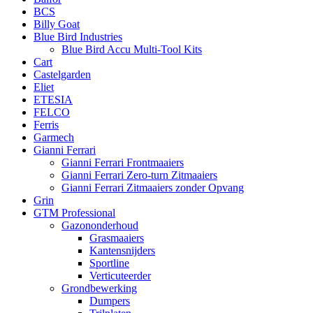
BCS
Billy Goat
Blue Bird Industries
Blue Bird Accu Multi-Tool Kits
Cart
Castelgarden
Eliet
ETESIA
FELCO
Ferris
Garmech
Gianni Ferrari
Gianni Ferrari Frontmaaiers
Gianni Ferrari Zero-turn Zitmaaiers
Gianni Ferrari Zitmaaiers zonder Opvang
Grin
GTM Professional
Gazononderhoud
Grasmaaiers
Kantensnijders
Sportline
Verticuteerder
Grondbewerking
Dumpers