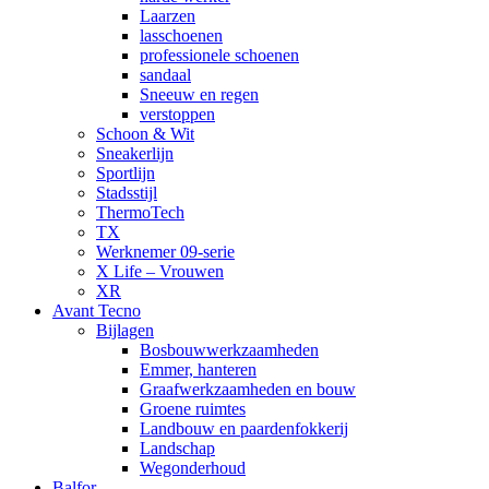
Laarzen
lasschoenen
professionele schoenen
sandaal
Sneeuw en regen
verstoppen
Schoon & Wit
Sneakerlijn
Sportlijn
Stadsstijl
ThermoTech
TX
Werknemer 09-serie
X Life – Vrouwen
XR
Avant Tecno
Bijlagen
Bosbouwwerkzaamheden
Emmer, hanteren
Graafwerkzaamheden en bouw
Groene ruimtes
Landbouw en paardenfokkerij
Landschap
Wegonderhoud
Balfor