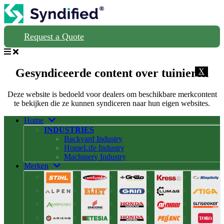
Request a Quote
Gesyndiceerde content over tuinieren
X
Deze website is bedoeld voor dealers om beschikbare merkcontent
te bekijken die ze kunnen syndiceren naar hun eigen websites.
Home
INDUSTRIES
Backyard Industry
HomeLife Industry
Machinery Industry
Merken