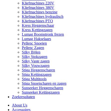
Kliefmachines 220V
Kliefmachines 380V
Kliefmachines benzine
Kliefmachines hydraulisch
Kliefmachines PTO
Kress Heggenschaar
Kress Kettingzagen
Lumag Boomstronk frezen
Lumag Hakselaars
Pellenc Snoeien
Pellenc Zagen
Silky Bijlen
Silky Stokzagen
Silky Vaste zagen
Silky Vouwzagen
Stiga Heggenscharen
Stiga Kettingzagen
Stiga Multitools
Stiga Snoeischaren en zagen
Sunseeker Heggenscharen
Sunseeker Kettingzagen
Zoekresultaten
About Us
Accessoires