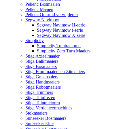
Pellenc Bosmaaien
Pellenc Maaien
Pellenc Onkruid verwijderen
Segway Navimow
Segway Navimow H-serie
Segway Navimow i-serie
Segway Navimow X-serie
Simplicity
Simplicity Tuintractoren
Simplicity Zero Turn Maaiers
Stiga Axiaalmaaier
Stiga Balkmaaiers
Stiga Bosmaaiers
Stiga Frontmaaiers en Zitmaaiers
Stiga Grasmaaiers
Stiga Handmaaiers
Stiga Robotmaaiers
Stiga Trimmers
Stiga Tuinfrezen
Stiga Tuintractoren
Stiga Verticuteermachines
Stokmaaiers
Sunseeker Bosmaaiers
Sunseeker Elite
Sunseeker Grasmaaiers