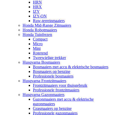
HRN
HRX
IZY
IZY-ON
Ruw-terreinmaaiers
Honda Mid-Range Zitmaaiers
Honda Robotmaaiers
Honda Tuinfrezen
Compact
Micro
Mini
Roterend
Tweewielige trekker
Husqvarna Bosmaaiers
Bosmaaiers met accu & elektrische bosmaaiers
Bosmaaiers op benzine
Professionele bosmaaiers
Husqvarna Frontzitmaaiers
Frontzitmaaiers voor thuisgebruik
Professionele frontzitmaaiers
Husqvarna Gazonmaaiers
Gazonmaaiers met accu & elektrische
gazonmaaiers
Grasmaaiers op benzine
Professionele gazonmaaiers