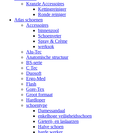
Kranzle Accessoires
Kettingreiniger
Ronde reiniger
Atlas schoenen
Accessoires
binnenzool
Schoenveter
Spray & Crème
werksok
Alu-Tec
Anatomische structuur
BS-serie
C Tec
Duosoft
Ergo-Med
Flash
Gore-Tex
Groot formaat
Hardloper
schoentype
Damessandaal
enkelhoge veiligheidsschoen
Gieterij- en laslaarzen
Halve schoen
harde werker