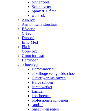
binnenzool
Schoenveter
Spray & Crème
werksok
Alu-Tec
Anatomische structuur
BS-serie
C Tec
Duosoft
Ergo-Med
Flash
Gore-Tex
Groot formaat
Hardloper
schoentype
Damessandaal
enkelhoge veiligheidsschoen
Gieterij- en laslaarzen
Halve schoen
harde werker
Laarzen
lasschoenen
professionele schoenen
sandaal
Sneeuw en regen