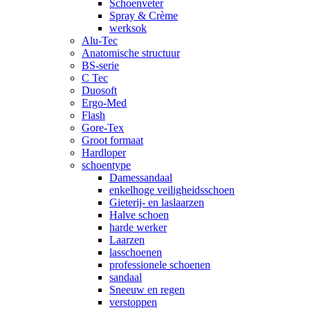
Schoenveter
Spray & Crème
werksok
Alu-Tec
Anatomische structuur
BS-serie
C Tec
Duosoft
Ergo-Med
Flash
Gore-Tex
Groot formaat
Hardloper
schoentype
Damessandaal
enkelhoge veiligheidsschoen
Gieterij- en laslaarzen
Halve schoen
harde werker
Laarzen
lasschoenen
professionele schoenen
sandaal
Sneeuw en regen
verstoppen