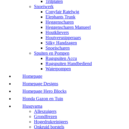
Trilplaten
Snoeiwerk
Conyfair Ratelwig
Elephants Trunk
Heggenscharen
Heggenscharen Manueel
Houtklievers
Houtversnipperaars
Silky Handzagen
Snoeischaren
Spuiten en Pompen
Rugspuiten Accu
Rugspuiten Handbediend
Waterpompen
Homepage
Homepage Designs
Homepage Hero Blocks
Honda Gazon en Tuin
Husqvarna
Alleszuigers
Grondfrezen
Hogedrukreinigers
Onkruid borstels