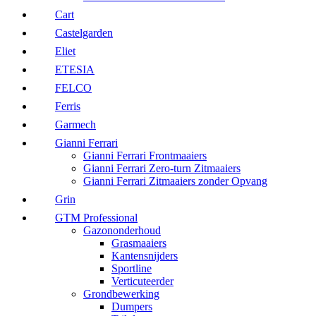
Cart
Castelgarden
Eliet
ETESIA
FELCO
Ferris
Garmech
Gianni Ferrari
Gianni Ferrari Frontmaaiers
Gianni Ferrari Zero-turn Zitmaaiers
Gianni Ferrari Zitmaaiers zonder Opvang
Grin
GTM Professional
Gazononderhoud
Grasmaaiers
Kantensnijders
Sportline
Verticuteerder
Grondbewerking
Dumpers