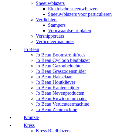
Sneeuwblazers
Elektrische sneeuwblazers
Sneeuwblazers voor particulieren
Verdichters
Stampers
Voorwaardse trilplaten
Versnipperaars
Verticuteermachines
Jo Beau
Jo Beau Boomstronkfrees
Jo Beau Cycloon bladblazer
Jo Beau Gazonbeluchter
Jo Beau Graszodensnijder
Jo Beau Hakselaar
Jo Beau Houtkliever
Jo Beau Kantensnijder
Jo Beau Nevenproducten
Jo Beau Ruwterreinmaaier
Jo Beau Verticuteermachine
Jo Beau Zaaimachine
Kranzle
Kress
Kress Bladblazers