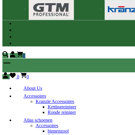
0
0
0
About Us
Accessoires
Kranzle Accessoires
Kettingreiniger
Ronde reiniger
Atlas schoenen
Accessoires
binnenzool