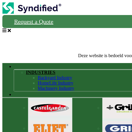
Request a Quote
Deze website is bedoeld voor
INDUSTRIES
Backyard Industry
HomeLife Industry
Machinery Industry