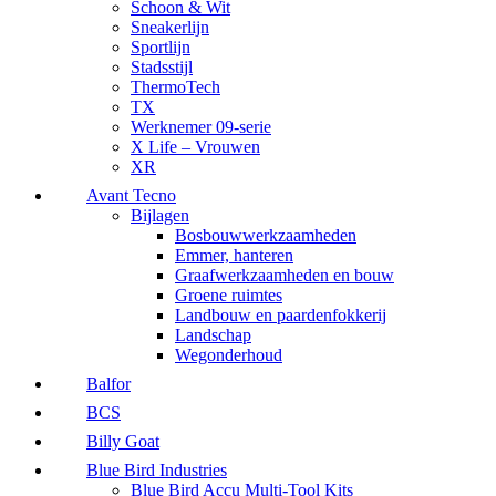
Schoon & Wit
Sneakerlijn
Sportlijn
Stadsstijl
ThermoTech
TX
Werknemer 09-serie
X Life – Vrouwen
XR
Avant Tecno
Bijlagen
Bosbouwwerkzaamheden
Emmer, hanteren
Graafwerkzaamheden en bouw
Groene ruimtes
Landbouw en paardenfokkerij
Landschap
Wegonderhoud
Balfor
BCS
Billy Goat
Blue Bird Industries
Blue Bird Accu Multi-Tool Kits