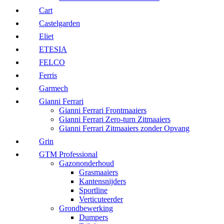
Cart
Castelgarden
Eliet
ETESIA
FELCO
Ferris
Garmech
Gianni Ferrari
Gianni Ferrari Frontmaaiers
Gianni Ferrari Zero-turn Zitmaaiers
Gianni Ferrari Zitmaaiers zonder Opvang
Grin
GTM Professional
Gazononderhoud
Grasmaaiers
Kantensnijders
Sportline
Verticuteerder
Grondbewerking
Dumpers