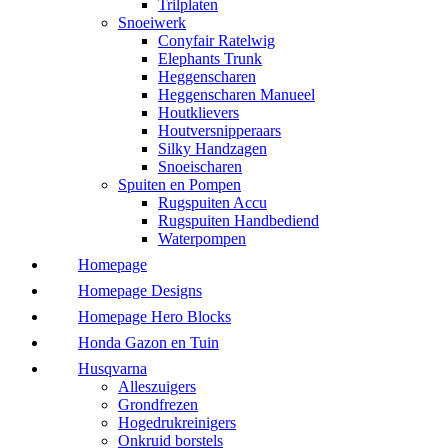
Trilplaten
Snoeiwerk
Conyfair Ratelwig
Elephants Trunk
Heggenscharen
Heggenscharen Manueel
Houtklievers
Houtversnipperaars
Silky Handzagen
Snoeischaren
Spuiten en Pompen
Rugspuiten Accu
Rugspuiten Handbediend
Waterpompen
Homepage
Homepage Designs
Homepage Hero Blocks
Honda Gazon en Tuin
Husqvarna
Alleszuigers
Grondfrezen
Hogedrukreinigers
Onkruid borstels