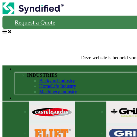
Request a Quote
Deze website is bedoeld voor
INDUSTRIES
Backyard Industry
HomeLife Industry
Machinery Industry