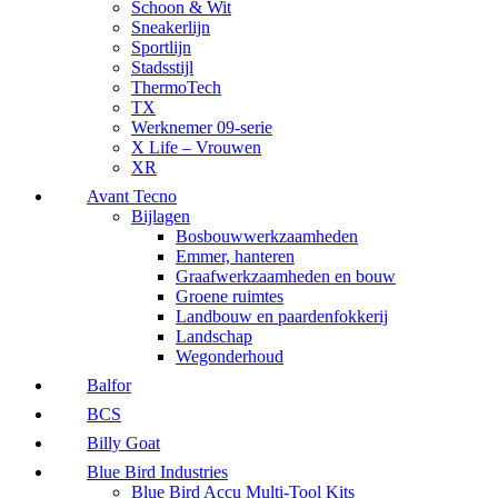
Schoon & Wit
Sneakerlijn
Sportlijn
Stadsstijl
ThermoTech
TX
Werknemer 09-serie
X Life – Vrouwen
XR
Avant Tecno
Bijlagen
Bosbouwwerkzaamheden
Emmer, hanteren
Graafwerkzaamheden en bouw
Groene ruimtes
Landbouw en paardenfokkerij
Landschap
Wegonderhoud
Balfor
BCS
Billy Goat
Blue Bird Industries
Blue Bird Accu Multi-Tool Kits