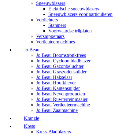
Sneeuwblazers
Elektrische sneeuwblazers
Sneeuwblazers voor particulieren
Verdichters
Stampers
Voorwaardse trilplaten
Versnipperaars
Verticuteermachines
Jo Beau
Jo Beau Boomstronkfrees
Jo Beau Cycloon bladblazer
Jo Beau Gazonbeluchter
Jo Beau Graszodensnijder
Jo Beau Hakselaar
Jo Beau Houtkliever
Jo Beau Kantensnijder
Jo Beau Nevenproducten
Jo Beau Ruwterreinmaaier
Jo Beau Verticuteermachine
Jo Beau Zaaimachine
Kranzle
Kress
Kress Bladblazers