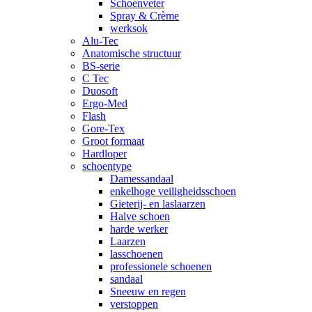
Schoenveter
Spray & Crème
werksok
Alu-Tec
Anatomische structuur
BS-serie
C Tec
Duosoft
Ergo-Med
Flash
Gore-Tex
Groot formaat
Hardloper
schoentype
Damessandaal
enkelhoge veiligheidsschoen
Gieterij- en laslaarzen
Halve schoen
harde werker
Laarzen
lasschoenen
professionele schoenen
sandaal
Sneeuw en regen
verstoppen